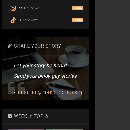
221
Followers
Follow
7
Followers
Follow
SHARE YOUR STORY
Let your story be heard.
Send your pinoy gay stories
-
stories@mencircle.com
WEEKLY TOP 6