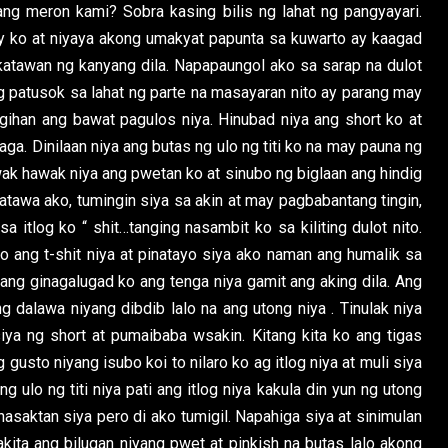
ang meron kami? Sobra kasing bilis ng lahat ng pangyayari.
y ko at niyaya akong umakyat papunta sa kuwarto ay kaagad
katawan ng kanyang dila. Napapaungol ako sa sarap na dulot
g patusok sa lahat ng parte na masayaran nito ay parang may
gihan ang bawat pagulos niya. Hinubad niya ang short ko at
laga. Dinilaan niya ang butas ng ulo ng titi ko na may pauna ng
k hawak niya ang pwetan ko at sinubo ng biglaan ang hindig
natawa ako, tumingin siya sa akin at may pagbabantang tingin,
 itlog ko “ shit…tanging nasambit ko sa kiliting dulot nito.
ko ang t-shit niya at pinatayo siya ako naman ang humalik sa
abang ginagalugad ko ang tenga niya gamit ang aking dila. Ang
 dalawa niyang dibdib lalo na ang utong niya . Tinulak niya
ya ng short at pumaibaba wsakin. Kitang kita ko ang tigas
g gusto niyang isubo koi to nilaro ko ag itlog niya at muli siya
ang ulo ng titi niya pati ang itlog niya kakula din yun ng utong
 nasaktan siya pero di ako tumigil. Napahiga siya at sinimulan
kita ang bilugan niyang pwet at pinkish na butas lalo akong