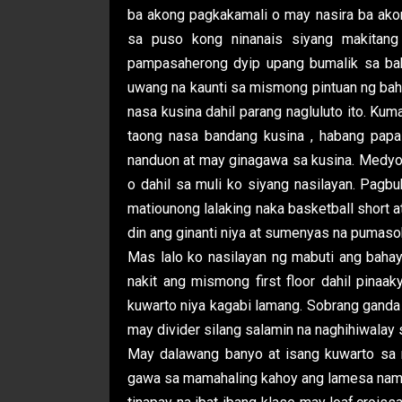
ba akong pagkakamali o may nasira ba akon
sa puso kong ninanais siyang makitang
pampasaherong dyip upang bumalik sa bah
uwang na kaunti sa mismong pintuan ng bahay
nasa kusina dahil parang nagluluto ito. Ku
taong nasa bandang kusina , habang papa
nanduon at may ginagawa sa kusina. Medyo 
o dahil sa muli ko siyang nasilayan. Pagb
matiounong lalaking naka basketball short at
din ang ginanti niya at sumenyas na pumaso
Mas lalo ko nasilayan ng mabuti ang bahay 
nakit ang mismong first floor dahil pinaa
kuwarto niya kagabi lamang. Sobrang ganda 
may divider silang salamin na naghihiwalay 
May dalawang banyo at isang kuwarto sa m
gawa sa mamahaling kahoy ang lamesa naman