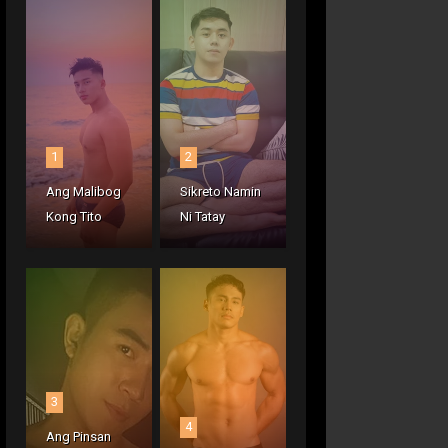
1
2
Ang Malibog
Sikreto Namin
Kong Tito
Ni Tatay
3
4
Ang Pinsan