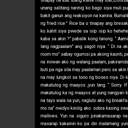
tinapay na ibat ibang klase may loaf,croissa
unang salitang narinig ko bago siya muli p
bakit ganun ang reaksiyon na kanina. Bumali
ng fried rice.” Rice ba o tinapay ang bres
ko..kahit siya pwede sa isip isip ko hehehe.
kaba sa akin ?” pabalik kong tanong. “ Aami
lang nagpaalam” ang sagot niya. “ Di na a
room mo” sabay ngumisi pa akong kaonti, pe
na iniiwan ako ng walang paalam, pakiramda
buti pa nga sila may paalaman pero sa akin 
na may lungkot sa tono ng boses niya. Di 
makatulog ng maayos ,yun lang. “ Sorry. If
makatulog ka ng maayos at yung nangyari ka
na tayo wala na yun, nagluto ako ng breakf
mo na” medyo kinilig ako. sobra kasing swee
mallows. Yun na siguro pinakamasarap na 
masarap kakainin ko pa din malamang yun