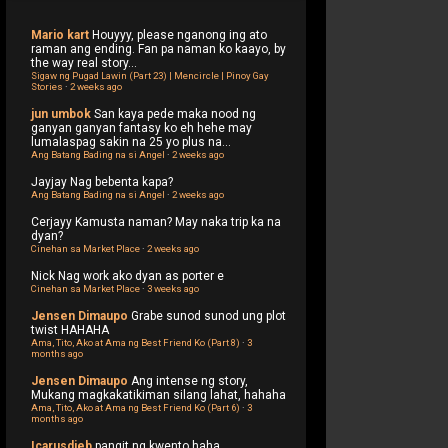
Mario kart
Houyyy, please nganong ing ato
raman ang ending. Fan pa naman ko kaayo, by
the way real story...
Sigaw ng Pugad Lawin (Part 23) | Mencircle | Pinoy Gay
Stories
·
2 weeks ago
jun umbok
San kaya pede maka nood ng
ganyan ganyan fantasy ko eh hehe may
lumalaspag sakin na 25 yo plus na...
Ang Batang Bading na si Angel
·
2 weeks ago
Jayjay
Nag bebenta kapa?
Ang Batang Bading na si Angel
·
2 weeks ago
Cerjayy
Kamusta naman? May naka trip ka na
dyan?
Cinehan sa Market Place
·
2 weeks ago
Nick
Nag work ako dyan as porter e
Cinehan sa Market Place
·
3 weeks ago
Jensen Dimaupo
Grabe sunod sunod ung plot
twist HAHAHA
Ama, Tito, Ako at Ama ng Best Friend Ko (Part 8)
·
3
months ago
Jensen Dimaupo
Ang intense ng story,
Mukang magkakatikiman silang lahat, hahaha
Ama, Tito, Ako at Ama ng Best Friend Ko (Part 6)
·
3
months ago
Icarusdieb
pangit ng kwento haha