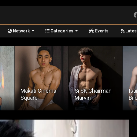
Network
Categories
Events
Lates
Hig
a
Si SK Chairman
Isang Gabing
Exp
Marvin
Bilog Ang Buwan
Jo