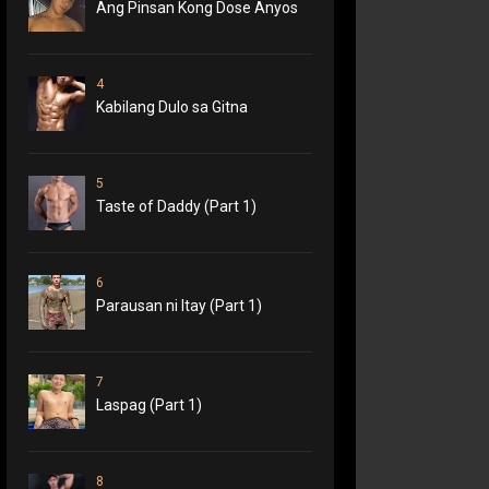
Ang Pinsan Kong Dose Anyos
4
Kabilang Dulo sa Gitna
5
Taste of Daddy (Part 1)
6
Parausan ni Itay (Part 1)
7
Laspag (Part 1)
8