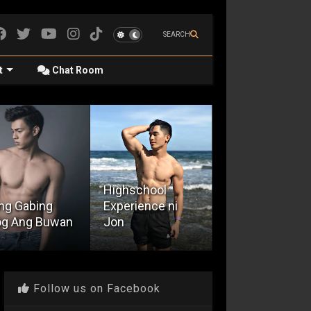
SEARCH
t
Chat Room
hschool
erience ni
Encounter With
Nabusog Ang
n
A Taxi Driver
Mga Mata
Follow us on Facebook