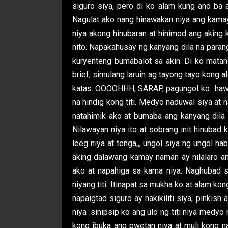
siguro siya, pero di ko alam kung ano ba 
Nagulat ako nang hinawakan niya ang kama
niya akong hinubaran at hinimod ang aking 
nito. Napakahusay ng kanyang dila na paran
kuryenteng bumabalot sa akin. Di ko matan
brief, simulang laruin ag tayong tayo kong a
katas. OOOOHHH, SARAP, pagungol ko.. hawa
na hindig kong titi. Medyo naduwal siya at 
natahimik ako at bumaba ang kanyang dila sa
Nilawayan niya ito at sobrang init hinubad 
leeg niya at tenga,,, ungol siya ng ungol h
aking dalawang kamay naman ay nilalaro ang
ako at napahiga sa kama niya. Naghubad si
niyang titi. Itinapat sa mukha ko at alam kon
napaigtad siguro ay nakikiliti siya, pinkish 
niya .sinipsip ko ang ulo ng titi niya medyo
kong ibuka ang pwetan niya at muli kong na