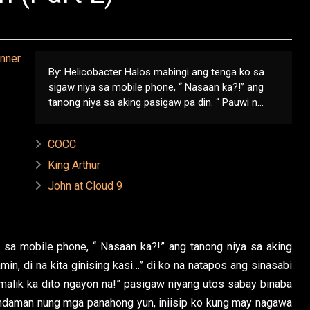
By: Helicobacter Halos mabingi ang tenga ko sa
sigaw niya sa mobile phone, “ Nasaan ka?!” ang
tanong niya sa aking pasigaw pa din. “ Pauwi n...
COCC
King Arthur
John at Cloud 9
 sa mobile phone, “ Nasaan ka?!” ang tanong niya sa aking
in, di na kita ginising kasi…” di ko na natapos ang sinasabi
umalik ka dito ngayon na!” pasigaw niyang utos sabay binaba
mdaman nung mga panahong yun, iniisip ko kung may nagawa