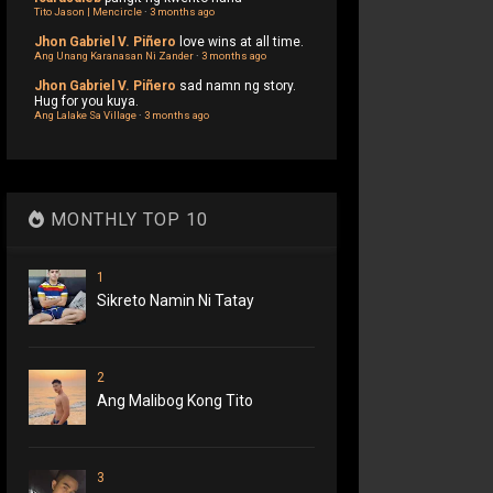
Tito Jason | Mencircle
·
3 months ago
Jhon Gabriel V. Piñero
love wins at all time.
Ang Unang Karanasan Ni Zander
·
3 months ago
Jhon Gabriel V. Piñero
sad namn ng story.
Hug for you kuya.
Ang Lalake Sa Village
·
3 months ago
MONTHLY TOP 10
1
Sikreto Namin Ni Tatay
2
Ang Malibog Kong Tito
3