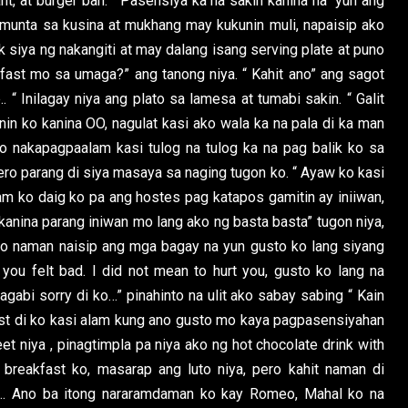
nt, at burger ban. “ Pasensiya ka na sakin kanina ha” yun ang
umunta sa kusina at mukhang may kukunin muli, napaisip ako
k siya ng nakangiti at may dalang isang serving plate at puno
akfast mo sa umaga?” ang tanong niya. “ Kahit ano” ang sagot
. “ Inilagay niya ang plato sa lamesa at tumabi sakin. “ Galit
nin ko kanina OO, nagulat kasi ako wala ka na pala di ka man
ko nakapagpaalam kasi tulog na tulog ka na pag balik ko sa
ro parang di siya masaya sa naging tugon ko. “ Ayaw ko kasi
m ko daig ko pa ang hostes pag katapos gamitin ay iniiwan,
kanina parang iniwan mo lang ako ng basta basta” tugon niya,
ko naman naisip ang mga bagay na yun gusto ko lang siyang
 you felt bad. I did not mean to hurt you, gusto ko lang na
gabi sorry di ko…” pinahinto na ulit ako sabay sabing “ Kain
ast di ko kasi alam kung ano gusto mo kaya pagpasensiyahan
t niya , pinagtimpla pa niya ako ng hot chocolate drink with
breakfast ko, masarap ang luto niya, pero kahit naman di
.. Ano ba itong nararamdaman ko kay Romeo, Mahal ko na