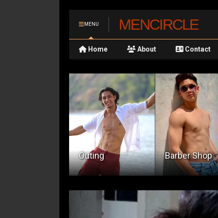
MENCIRCLE
MENU
Home
About
Contact
Makati Cinem
uting
Barber Shop
Square