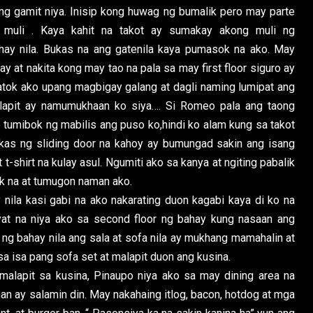
g gamit niya. Inisip kong huwag ng bumalik pero may parte
 muli . Kaya kahit na takot ay sumakay akong muli ng
ay nila. Bukas na ang gatenila kaya pumasok na ako. May
 at nakita kong may tao na pala sa may first floor siguro ay
matok ako upang magbigay galang at dagli naming lumipat ang
lapit ay namumukhaan ko siya…. Si Romeo pala ang taong
tumibok ng mabilis ang puso ko,hindi ko alam kung sa takot
ukas ng sliding door na kahoy ay bumungad sakin ang isang
 t-shirt na kulay asul. Ngumiti ako sa kanya at ngiting pabalik
k na at tumugon naman ako.
nila kasi gabi na ako nakarating duon kagabi kaya di ko na
kyat na niya ako sa second floor ng bahay kung nasaan ang
ng bahay nila ang sala at sofa nila ay mukhang mamahalin at
sa isa pang sofa set at malapit duon ang kusina.
alapit sa kusina, Pinaupo niya ako sa may dining area na
 ay salamin din. May nakahaing itlog, bacon, hotdog at mga