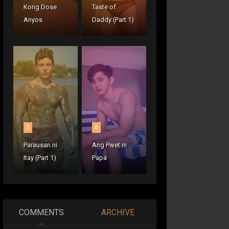
Kong Dose
Taste of
Anyos
Daddy (Part 1)
5
6
Parausan ni
Ang Pwet ni
Itay (Part 1)
Papa
COMMENTS
ARCHIVE