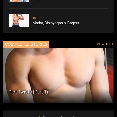
10
Marko, Bininyagan ni Bagets
COMPLETED STORIES
VIEW ALL
Plot Twists (Part 1)