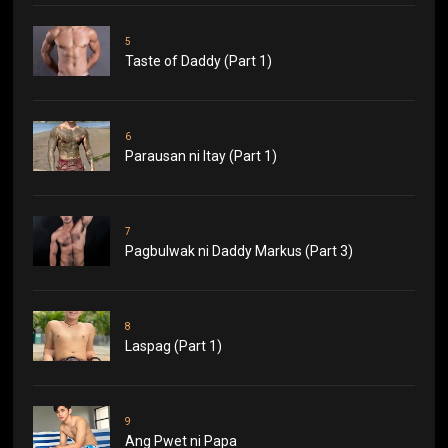
5
Taste of Daddy (Part 1)
6
Parausan ni Itay (Part 1)
7
Pagbulwak ni Daddy Markus (Part 3)
8
Laspag (Part 1)
9
Ang Pwet ni Papa