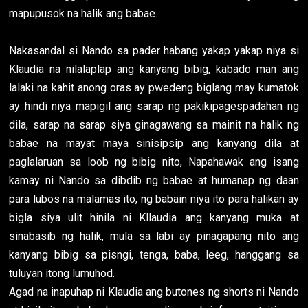
mapupusok na halik ang babae.
Nakasandal si Nando sa pader habang yakap yakap niya si
Klaudia na nilalaplap ang kanyang bibig, kabado man ang
lalaki na kahit anong oras ay pwedeng biglang may kumatok
ay hindi niya mapigil ang sarap ng pakikipagespadahan ng
dila, sarap na sarap siya ginagawang sa mainit na halik ng
babae na mayat maya sinisipsip ang kanyang dila at
paglalaruan sa loob ng bibig nito, Napahawak ang isang
kamay ni Nando sa dibdib ng babae at humanap ng daan
para lubos na malamas ito, ng babain niya ito para halikan ay
bigla siya ulit hinila ni Kllaudia ang kanyang muka at
sinabasib ng halik, mula sa labi ay pinagapang nito ang
kanyang bibig sa pisngi, tenga, baba, leeg, hanggang sa
tuluyan itong lumuhod.
Agad na inapuhap ni Klaudia ang butones ng shorts ni Nando