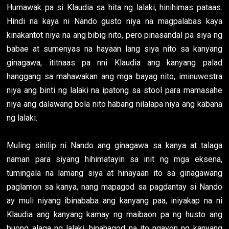
Humawak pa si Klaudia sa hita ng lalaki, hinihimas pataas.
Hindi na kaya ni Nando gusto niya na magpalabas kaya
kinakantot niya na ang bibig nito, pero pinasandal pa siya ng
babae at sumenyas na hayaan lang siya nito sa kanyang
ginagawa, ititnaas pa nni Klaudia ang kanyang palad
hanggang sa mahawakan ang mga bayag nito, iminuwestra
niya ang binti ng lalaki na ipatong sa stool para mamasahe
niya ang dalawang bola nito habang nilalapa niya ang kabana
ng lalaki.
Muling sinilip ni Nando ang ginagawa sa kanya at talaga
naman para siyang hihimatayin sa init ng mga eksena,
tumingala na lamang siya at hinayaan ito sa ginagawang
paglamon sa kanya, nang mapagod sa pagdantay si Nando
ay muli niyang ibinababa ang kanyang paa, iniyakap na ni
Klaudia ang kanyang kamay ng maibaon pa ng husto ang
buong alaga ng lalaki, hinahagod na ito ngayon ng kanyang