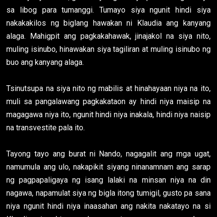
sa libog para tumanggi. Tumayo siya ngunit hindi siya
nakakakilos ng biglang hawakan ni Klaudia ang kanyang
alaga. Mahigpit ang pagkakahawak, jinajakol na siya nito,
muling isinubo, hinawakan siya tagiliran at muling isinubo ng
buo ang kanyang alaga.
Tsinutsupa na siya nito ng mabilis at hinahayaan niya na ito,
muli sa pangalawang pagkakataon ay hindi niya maisip na
magagawa niya ito, ngunit hindi niya inakala, hindi niya naisip
na transvestite pala ito.
Tayong tayo ang burat ni Nando, nagagalit ang mga ugat,
namumula ang ulo, nakapikit siyang ninanamnam ang sarap
ng pagpapaligaya ng isang lalaki na minsan niya na din
nagawa, napamulat siya ng bigla itong tumigil, gusto pa sana
niya ngunit hindi niya inaasahan ang nakita nakatayo na si