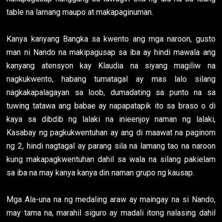
table na lamang maupo at makapaginuman.
Kanya kanyang Bangka sa kwento ang mga naroon, gusto
man ni Nando na makipagusap sa iba ay hindi mawala ang
kanyang atensyon kay Klaudia na siyang magiliw na
nagkukwento, habang tumatagal ay mas lalo silang
nagkakapalagayan sa loob, dumadating sa punto na sa
tuwing tatawa ang babae ay napapatapik ito sa braso o di
kaya sa dibdib ng lalaki na inieenjoy naman ng lalaki,
Kasabay ng pagkukwentuhan ay ang di maawat na paginom
ng 2, hindi nagtagal ay parang sila na lamang tao na naroon
kung makapagkwentuhan dahil sa wala na silang pakielam
sa iba na may kanya kanya din naman grupo ng kausap.
Mga Ala-una na ng medaling araw ay maingay na si Nando,
may tama na, marahil siguro ay madali itong nalasing dahil