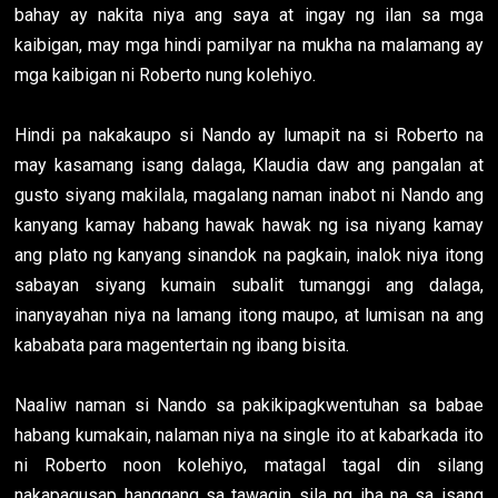
bahay ay nakita niya ang saya at ingay ng ilan sa mga
kaibigan, may mga hindi pamilyar na mukha na malamang ay
mga kaibigan ni Roberto nung kolehiyo.
Hindi pa nakakaupo si Nando ay lumapit na si Roberto na
may kasamang isang dalaga, Klaudia daw ang pangalan at
gusto siyang makilala, magalang naman inabot ni Nando ang
kanyang kamay habang hawak hawak ng isa niyang kamay
ang plato ng kanyang sinandok na pagkain, inalok niya itong
sabayan siyang kumain subalit tumanggi ang dalaga,
inanyayahan niya na lamang itong maupo, at lumisan na ang
kababata para magentertain ng ibang bisita.
Naaliw naman si Nando sa pakikipagkwentuhan sa babae
habang kumakain, nalaman niya na single ito at kabarkada ito
ni Roberto noon kolehiyo, matagal tagal din silang
nakapagusap hanggang sa tawagin sila ng iba na sa isang