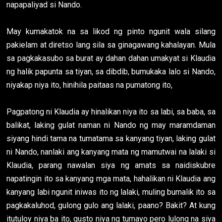
napapaliyad si Nando.
May kumakatok na sa likod ng pinto ngunit wala silang
pakielam at diretso lang sila sa ginagawang kahalayan. Mula
sa pagkakasubo sa burat ay dahan dahan umakyat si Klaudia
ng halik papunta sa tiyan, sa dibdib, bumukaka lalo si Nando,
niyakap niya ito, hinihila paitaas na pumatong ito,
Pagpatong ni Klaudia ay hinalikan niya ito sa labi, sa baba, sa
balikat, laking gulat naman ni Nando ng may maramdaman
siyang hindi tama na tumatama sa kanyang tiyan, laking gulat
ni Nando, nanlaki ang kanyang mata ng mamutwai na lalaki si
Klaudia, parang nawalan siya ng amats sa naidiskubre
napatingin ito sa kanyang mga mata, hahalikan ni Klaudia ang
kanyang labi ngunit iniwas ito ng lalaki, muling bumalik ito sa
pagkakaluhod, gulong gulo ang lalaki, paano? Bakit? At kung
itutuloy niya ba ito, gusto niya ng tumayo pero lulong na siya