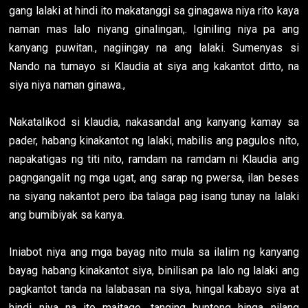
gang lalaki at hindi ito makatanggi sa ginagawa niya rito kaya
naman mas lalo niyang ginalingan,. Iginiling niya pa ang
kanyang puwitan., nagiingay na ang lalaki. Sumenyas si
Nando na tumayo si Klaudia at siya ang kakantot ditto, na
siya niya naman ginawa.,
Nakatalikod si klaudia, nakasandal ang kanyang kamay sa
pader, habang kinakantot ng lalaki, mabilis ang pagulos nito,
napakatigas ng titi nito, ramdam na ramdam ni Klaudia ang
pagngangalit ng mga ugat, ang sarap ng pwersa, ilan beses
na siyang nakantot pero iba talaga pag isang tunay na lalaki
ang bumibiyak sa kanya.
Iniabot niya ang mga bayag nito mula sa ilalim ng kanyang
bayag habang kinakantot siya, binilisan pa lalo ng lalaki ang
pagkantot tanda na lalabasan na siya, hingal kabayo siya at
hindi niya na ito maitago, tanging buntong hinga nilang