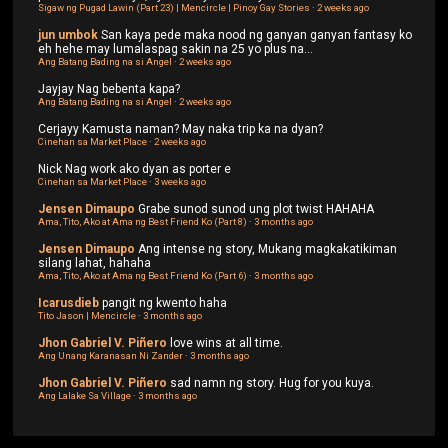
Sigaw ng Pugad Lawin (Part 23) | Mencircle | Pinoy Gay Stories
·
2 weeks ago
jun umbok
San kaya pede maka nood ng ganyan ganyan fantasy ko
eh hehe may lumalaspag sakin na 25 yo plus na...
Ang Batang Bading na si Angel
·
2 weeks ago
Jayjay
Nag bebenta kapa?
Ang Batang Bading na si Angel
·
2 weeks ago
Cerjayy
Kamusta naman? May naka trip ka na dyan?
Cinehan sa Market Place
·
2 weeks ago
Nick
Nag work ako dyan as porter e
Cinehan sa Market Place
·
3 weeks ago
Jensen Dimaupo
Grabe sunod sunod ung plot twist HAHAHA
Ama, Tito, Ako at Ama ng Best Friend Ko (Part 8)
·
3 months ago
Jensen Dimaupo
Ang intense ng story, Mukang magkakatikiman
silang lahat, hahaha
Ama, Tito, Ako at Ama ng Best Friend Ko (Part 6)
·
3 months ago
Icarusdieb
pangit ng kwento haha
Tito Jason | Mencircle
·
3 months ago
Jhon Gabriel V. Piñero
love wins at all time.
Ang Unang Karanasan Ni Zander
·
3 months ago
Jhon Gabriel V. Piñero
sad namn ng story. Hug for you kuya.
Ang Lalake Sa Village
·
3 months ago