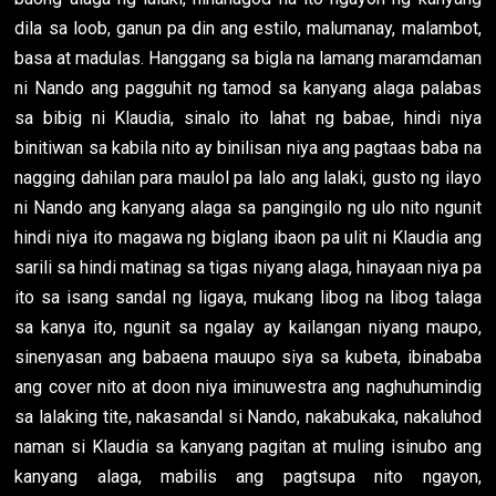
dila sa loob, ganun pa din ang estilo, malumanay, malambot,
basa at madulas. Hanggang sa bigla na lamang maramdaman
ni Nando ang pagguhit ng tamod sa kanyang alaga palabas
sa bibig ni Klaudia, sinalo ito lahat ng babae, hindi niya
binitiwan sa kabila nito ay binilisan niya ang pagtaas baba na
nagging dahilan para maulol pa lalo ang lalaki, gusto ng ilayo
ni Nando ang kanyang alaga sa pangingilo ng ulo nito ngunit
hindi niya ito magawa ng biglang ibaon pa ulit ni Klaudia ang
sarili sa hindi matinag sa tigas niyang alaga, hinayaan niya pa
ito sa isang sandal ng ligaya, mukang libog na libog talaga
sa kanya ito, ngunit sa ngalay ay kailangan niyang maupo,
sinenyasan ang babaena mauupo siya sa kubeta, ibinababa
ang cover nito at doon niya iminuwestra ang naghuhumindig
sa lalaking tite, nakasandal si Nando, nakabukaka, nakaluhod
naman si Klaudia sa kanyang pagitan at muling isinubo ang
kanyang alaga, mabilis ang pagtsupa nito ngayon,