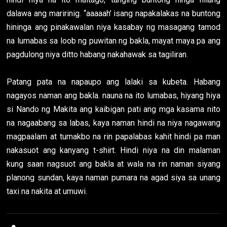
dalawa ang maririnig. “aaaaah’ isang napakalakas na buntong
hininga ang pinakawalan niya kasabay ng masagang tamod
na lumabas sa loob ng puwitan ng bakla, mayat maya pa ang
pagdulong niya ditto habang nakahawak sa tagiliran.
Patang pata na napaupo ang lalaki sa kubeta. Habang
nagayos naman ang bakla. nauna na ito lumabas, hiyang hiya
si Nando ng Makita ang kaibigan pati ang mga kasama nito
na nagaabang sa labas, kaya naman hindi na niya nagawang
magpaalam at tumakbo na rin papalabas kahit hindi pa man
nakasuot ang kanyang t-shirt. Hindi niya na din malaman
kung saan nagsuot ang bakla at wala na rin naman siyang
planong sundan, kaya naman pumara na agad siya sa unang
taxi na nakita at umuwi.