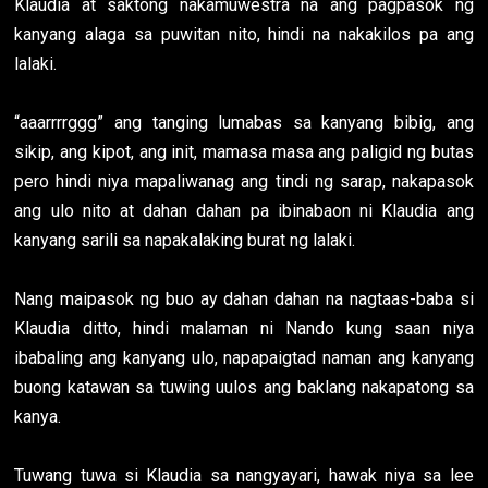
Klaudia at saktong nakamuwestra na ang pagpasok ng
kanyang alaga sa puwitan nito, hindi na nakakilos pa ang
lalaki.
“aaarrrrggg” ang tanging lumabas sa kanyang bibig, ang
sikip, ang kipot, ang init, mamasa masa ang paligid ng butas
pero hindi niya mapaliwanag ang tindi ng sarap, nakapasok
ang ulo nito at dahan dahan pa ibinabaon ni Klaudia ang
kanyang sarili sa napakalaking burat ng lalaki.
Nang maipasok ng buo ay dahan dahan na nagtaas-baba si
Klaudia ditto, hindi malaman ni Nando kung saan niya
ibabaling ang kanyang ulo, napapaigtad naman ang kanyang
buong katawan sa tuwing uulos ang baklang nakapatong sa
kanya.
Tuwang tuwa si Klaudia sa nangyayari, hawak niya sa lee