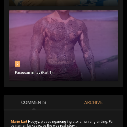
6
Parausan ni Itay (Part 1)
COMMENTS
ARCHIVE
Mario kart
Houyyy, please nganong ing ato raman ang ending. Fan
pa naman ko kaayo, by the way real story...