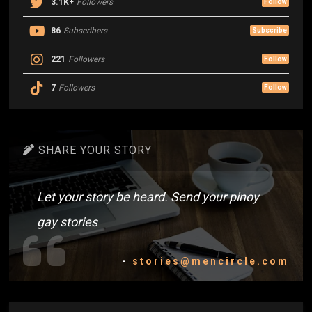
3.1K+
Followers
Follow
86
Subscribers
Subscribe
221
Followers
Follow
7
Followers
Follow
SHARE YOUR STORY
Let your story be heard. Send your pinoy
gay stories
-
stories@mencircle.com