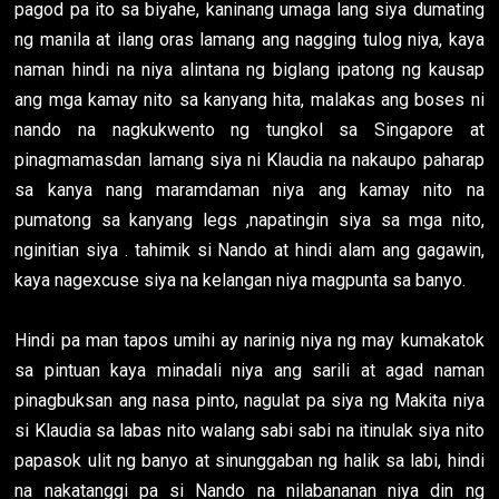
pagod pa ito sa biyahe, kaninang umaga lang siya dumating
ng manila at ilang oras lamang ang nagging tulog niya, kaya
naman hindi na niya alintana ng biglang ipatong ng kausap
ang mga kamay nito sa kanyang hita, malakas ang boses ni
nando na nagkukwento ng tungkol sa Singapore at
pinagmamasdan lamang siya ni Klaudia na nakaupo paharap
sa kanya nang maramdaman niya ang kamay nito na
pumatong sa kanyang legs ,napatingin siya sa mga nito,
nginitian siya . tahimik si Nando at hindi alam ang gagawin,
kaya nagexcuse siya na kelangan niya magpunta sa banyo.
Hindi pa man tapos umihi ay narinig niya ng may kumakatok
sa pintuan kaya minadali niya ang sarili at agad naman
pinagbuksan ang nasa pinto, nagulat pa siya ng Makita niya
si Klaudia sa labas nito walang sabi sabi na itinulak siya nito
papasok ulit ng banyo at sinunggaban ng halik sa labi, hindi
na nakatanggi pa si Nando na nilabananan niya din ng