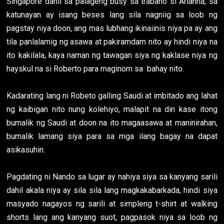
Singapore dahil sa palageng busy sa trabaho si Arianna, sa
katunayan ay isang beses lang sila nagniig sa loob ng
pagstay niya doon, ang mas lubhang ikinaiinis niya pa ay ang
tila panlalamig ng asawa at pakiramdam nito ay hindi niya na
ito kakilala, kaya naman ng tawagan siya ng kaklase niya ng
hayskul na si Roberto para maginom sa bahay nito.
Kadarating lang ni Robeto galling Saudi at imbitado ang lahat
ng kaibigan nito nung kolehiyo, malapit na din kase itong
bumalik ng Saudi at doon na ito magaasawa at maninirahan,
bumalik lamang siya para sa mga ilang bagay na dapat
asikasuhin.
Pagdating ni Nando sa lugar ay nahiya siya sa kanyang sarili
dahil akala niya ay sila sila lang magkakabarkada, hindi siya
masyado nagayos ng sarili at simpleng t-shirt at walking
shorts lang ang kanyang suot, pagpasok niya sa loob ng