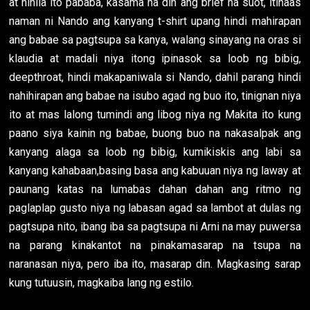
at hinila ito pababa, kasama na din ang brief na suot, itinaas
naman ni Nando ang kanyang t-shirt upang hindi mahirapan
ang babae sa pagtsupa sa kanya, walang sinayang na oras si
klaudia at madali niya itong ipinasok sa loob ng bibig,
deepthroat, hindi makapaniwala si Nando, dahil parang hindi
nahihirapan ang babae na isubo agad ng buo ito, tinignan niya
ito at mas lalong tumindi ang libog niya ng Makita ito kung
paano siya kainin ng babae, buong buo na nakasalpak ang
kanyang alaga sa loob ng bibig, kumikiskis ang labi sa
kanyang kahabaan,basing basa ang kabuuan niya ng laway at
paunang katas na lumabas dahan dahan ang ritmo ng
paglaplap gusto niya ng labasan agad sa lambot at dulas ng
pagtsupa nito, ibang iba sa pagtsupa ni Arni na may puwersa
na parang kinakantot na pinakamasarap na tsupa na
naranasan niya, pero iba ito, masarap din. Magkasing sarap
kung tutuusin, magkaiba lang ng estilo.