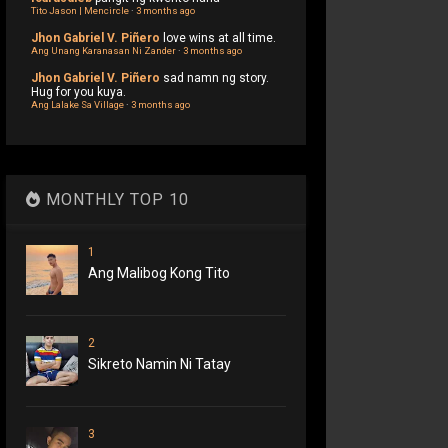
Tito Jason | Mencircle
·
3 months ago
Jhon Gabriel V. Piñero
love wins at all time.
Ang Unang Karanasan Ni Zander
·
3 months ago
Jhon Gabriel V. Piñero
sad namn ng story.
Hug for you kuya.
Ang Lalake Sa Village
·
3 months ago
MONTHLY TOP 10
1
Ang Malibog Kong Tito
2
Sikreto Namin Ni Tatay
3