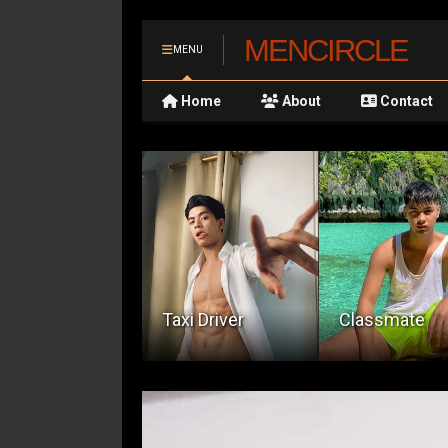
MENCIRCLE
MENU
Home
About
Contact
Pamilyang
axi Driver
Classmate
Kinalilibugan 