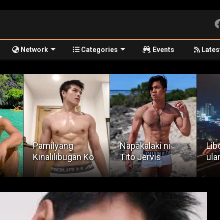
Network
Categories
Events
Lates
Napakalaki ni
Libog sa Tag-
May
Ko
Tito Jervis
ulan
exh