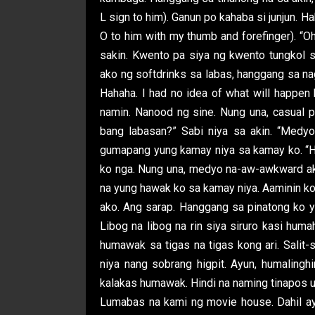
L sign to him). Ganun po kahaba si junjun. H
O to him with my thumb and forefinger). “
sakin. Kwento pa siya ng kwento tungkol s
ako ng softdrinks sa labas, hanggang sa na
Hahaha. I had no idea of what will happen 
namin. Nanood ng sine. Nung una, casual 
bang labasan?” Sabi niya sa akin. “Medy
gumapang yung kamay niya sa kamay ko. “
ko nga. Nung una, medyo na-aw-awkward ako
na yung hawak ko sa kamay niya. Aaminin ko, 
ako. Ang sarap. Hanggang sa pinatong ko y
Libog na libog na rin siya siruro kasi hum
humawak sa tigas na tigas kong ari. Salit-
niya nang sobrang higpit. Ayun, humalingh
kalakas humawak. Hindi na naming tinapos un
Lumabas na kami ng movie house. Dahil a