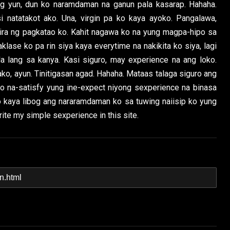
ng yun, dun ko naramdaman na ganun pala kasarap. Hahaha.
natatakot ako. Una, virgin pa ko kaya ayoko. Pangalawa,
ra ng pagkatao ko. Kahit nagawa ko na yung magpa-hipo sa
lase ko pa rin siya kaya everytime na nakikita ko siya, lagi
a lang sa kanya. Kasi siguro, may experience na ang loko.
ko, ayun. Tinitigasan agad. Hahaha. Mataas talaga siguro ang
ko na-satisfy yung ine-expect niyong sexperience na binasa
to kaya libog ang nararamdaman ko sa tuwing naiisip ko yung
rite my simple sexperience in this site.