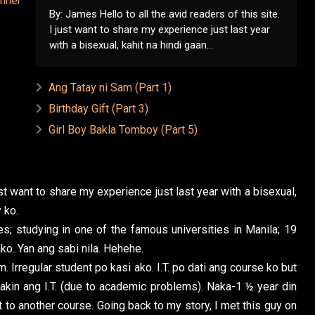
By: James Hello to all the avid readers of this site.
I just want to share my experience just last year
with a bisexual, kahit na hindi gaan...
Ang Tatay ni Sam (Part 1)
Birthday Gift (Part 3)
Girl Boy Bakla Tomboy (Part 5)
just want to share my experience just last year with a bisexual,
 ko.
; studying in one of the famous universities in Manila; 19
 ako. Yan ang sabi nila. Hehehe.
Irregular student po kasi ako. I.T. po dati ang course ko but
 akin ang I.T. (due to academic problems). Naka-1 ½ year din
t to another course. Going back to my story, I met this guy on