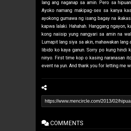
lang ang naganap sa amin. Pero sa hipua
Ayoko namang makipag-sex sa kanya kasi 
ayokong gumawa ng isang bagay na ikakasi
kapwa lalaki. Hahahah. Hanggang ngayon, kak
kong naiisip yung nangyari sa amin na wal
Lumapit lang siya sa akin, mahawakan lang a
libido ko kaya ganun. Sorry po kung hindi 
ninyo. First time kop o kasing naranasan i
event na yun. And thank you for letting me w
COMMENTS