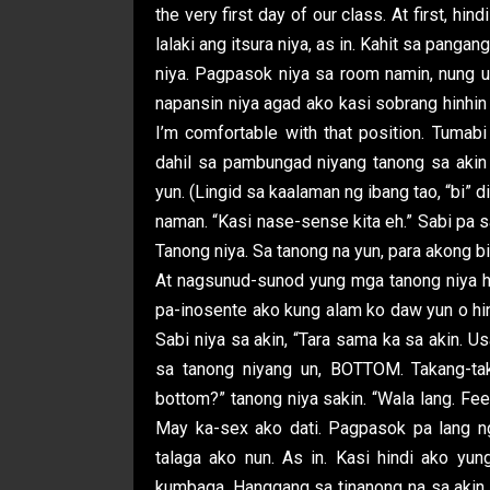
the very first day of our class. At first, h
lalaki ang itsura niya, as in. Kahit sa pan
niya. Pagpasok niya sa room namin, nung u
napansin niya agad ako kasi sobrang hinhin
I’m comfortable with that position. Tumabi
dahil sa pambungad niyang tanong sa akin 
yun. (Lingid sa kaalaman ng ibang tao, “bi” d
naman. “Kasi nase-sense kita eh.” Sabi pa sa
Tanong niya. Sa tanong na yun, para akong b
At nagsunud-sunod yung mga tanong niya h
pa-inosente ako kung alam ko daw yun o hind
Sabi niya sa akin, “Tara sama ka sa akin. 
sa tanong niyang un, BOTTOM. Takang-taka
bottom?” tanong niya sakin. “Wala lang. Fee
May ka-sex ako dati. Pagpasok pa lang ng
talaga ako nun. As in. Kasi hindi ako yun
kumbaga. Hanggang sa tinanong na sa akin, 