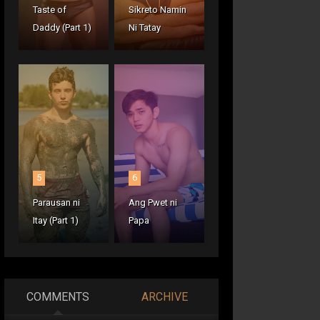
Taste of
Sikreto Namin
Daddy (Part 1)
Ni Tatay
5
6
Parausan ni
Ang Pwet ni
Itay (Part 1)
Papa
COMMENTS
ARCHIVE