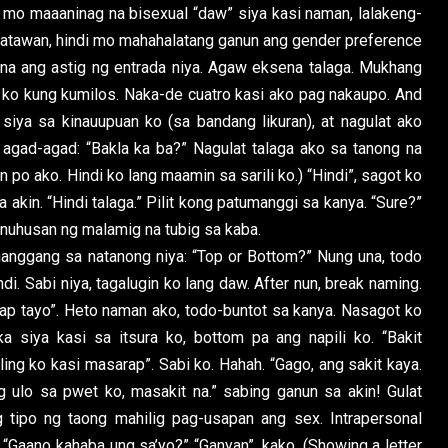
indi mo maaaninag na bisexual “daw” siya kasi naman, lalakeng-
gangatawan, hindi mo mahahalatang ganun ang gender preference
na ang astig ng entrada niya. Agaw eksena talaga. Mukhang
 ko kung kumilos. Naka-de cuatro kasi ako pag nakaupo. And
 siya sa kinauupuan ko (sa bandang likuran), at nagulat ako
agad-agad: “Bakla ka ba?” Nagulat talaga ako sa tanong na
in po ako. Hindi ko lang maamin sa sarili ko.) “Hindi”, sagot ko
 akin. “Hindi talaga.” Pilit kong patumanggi sa kanya. “Sure?”
inuhusan ng malamig na tubig sa kaba.
anggang sa natanong niya: “Top or Bottom?” Nung una, todo
i. Sabi niya, tagalugin ko lang daw. After nun, break naming.
Usap tayo”. Heto naman ako, todo-buntot sa kanya. Nasagot ko
 siya kasi sa itsura ko, bottom pa ang napili ko. “Bakit
ling ko kasi masarap”. Sabi ko. Hahah. “Gago, ang sakit kaya.
 ulo sa pwet ko, masakit na.” sabing ganun sa akin! Gulat
g tipo ng taong mahilig pag-usapan ang sex. Intrapersonal
“Gaano kahaba ung sa’yo?” “Ganyan”, kako. (Showing a letter