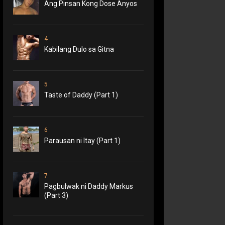
Ang Pinsan Kong Dose Anyos
4
Kabilang Dulo sa Gitna
5
Taste of Daddy (Part 1)
6
Parausan ni Itay (Part 1)
7
Pagbulwak ni Daddy Markus
(Part 3)