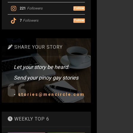
221
Followers
Follow
7
Followers
Follow
SHARE YOUR STORY
Let your story be heard.
Send your pinoy gay stories
-
stories@mencircle.com
WEEKLY TOP 6