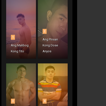
2
1
Ang Pinsan
Ang Malibog
Kong Dose
Kong Tito
Anyos
3
4