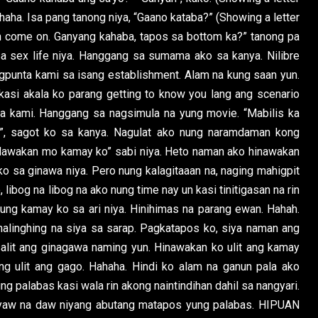
ahaha. Isa pang tanong niya, “Gaano kataba?” (Showing a letter
Oh come on. Ganyang kahaba, tapos sa bottom ka?” tanong pa
a sex life niya. Hanggang sa sumama ako sa kanya. Nilibre
gpunta kami sa isang establishment. Alam na kung saan yun.
kasi akala ko parang getting to know you lang ang scenario
pa kami. Hanggang sa nagsimula na yung movie. “Mabilis ka
o”, sagot ko sa kanya. Nagulat ako nung naramdaman kong
Hawakan mo kamay ko” sabi niya. Heto naman ako hinawakan
 sa ginawa niya. Pero nung kalagitaaan na, naging mahigpit
libog na libog na ako nung time nay un kasi tinitigasan na rin
ung kamay ko sa ari niya. Hinihimas na parang ewan. Hahah.
ahalinghing na siya sa sarap. Pagkatapos ko, siya naman ang
salit ang ginagawa naming yun. Hinawakan ko ulit ang kamay
ing ulit ang gago. Hahaha. Hindi ko alam na ganun pala ako
g palabas kasi wala rin akong naintindihan dahil sa nangyari.
yaw na daw niyang abutang matapos yung palabas. HIPUAN