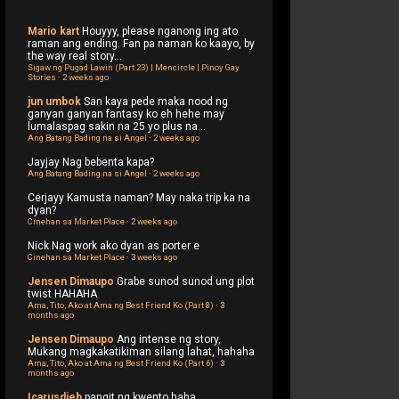
Mario kart
Houyyy, please nganong ing ato
raman ang ending. Fan pa naman ko kaayo, by
the way real story...
Sigaw ng Pugad Lawin (Part 23) | Mencircle | Pinoy Gay
Stories
·
2 weeks ago
jun umbok
San kaya pede maka nood ng
ganyan ganyan fantasy ko eh hehe may
lumalaspag sakin na 25 yo plus na...
Ang Batang Bading na si Angel
·
2 weeks ago
Jayjay
Nag bebenta kapa?
Ang Batang Bading na si Angel
·
2 weeks ago
Cerjayy
Kamusta naman? May naka trip ka na
dyan?
Cinehan sa Market Place
·
2 weeks ago
Nick
Nag work ako dyan as porter e
Cinehan sa Market Place
·
3 weeks ago
Jensen Dimaupo
Grabe sunod sunod ung plot
twist HAHAHA
Ama, Tito, Ako at Ama ng Best Friend Ko (Part 8)
·
3
months ago
Jensen Dimaupo
Ang intense ng story,
Mukang magkakatikiman silang lahat, hahaha
Ama, Tito, Ako at Ama ng Best Friend Ko (Part 6)
·
3
months ago
Icarusdieb
pangit ng kwento haha