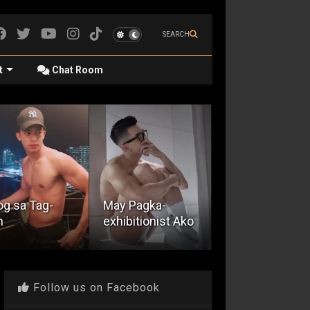
SEARCH
t
Chat Room
 Pagka-
Spakol
Umuulan Na
ibitionist Ako
Experience
Libog
Follow us on Facebook