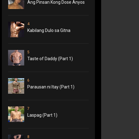
Ang Pinsan Kong Dose Anyos
4
Kabilang Dulo sa Gitna
5
Taste of Daddy (Part 1)
6
Parausan ni Itay (Part 1)
7
Laspag (Part 1)
8