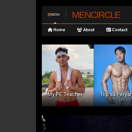
MENCIRCLE
MENU
Home
About
Contact
ome Alone
My PE Teacher
Trip sa Perya