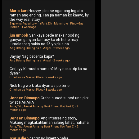
Mario kart
Houyyy, please nganong ing ato
raman ang ending. Fan pa naman ko kaayo, by
the way real story...
Sigaw ng Pugad Lawin (Part 23) | Mencircle | Pinoy Gay
Stories
·
1 week ago
jun umbok
San kaya pede maka nood ng
ganyan ganyan fantasy ko eh hehe may
lumalaspag sakin na 25 yo plus na...
Ang Batang Bading na si Angel
·
2 weeks ago
Jayjay
Nag bebenta kapa?
Ang Batang Bading na si Angel
·
2 weeks ago
Cerjayy
Kamusta naman? May naka trip ka na
dyan?
Cinehan sa Market Place
·
2 weeks ago
Nick
Nag work ako dyan as porter e
Cinehan sa Market Place
·
3 weeks ago
Jensen Dimaupo
Grabe sunod sunod ung plot
twist HAHAHA
Ama, Tito, Ako at Ama ng Best Friend Ko (Part 8)
·
2
months ago
Jensen Dimaupo
Ang intense ng story,
Mukang magkakatikiman silang lahat, hahaha
Ama, Tito, Ako at Ama ng Best Friend Ko (Part 6)
·
2
months ago
Icarusdieb
pangit ng kwento haha