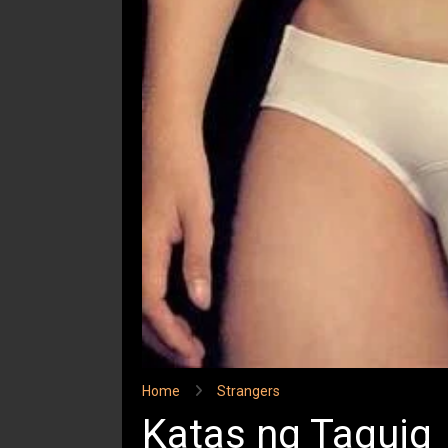
Home
Strangers
Katas ng Taguig