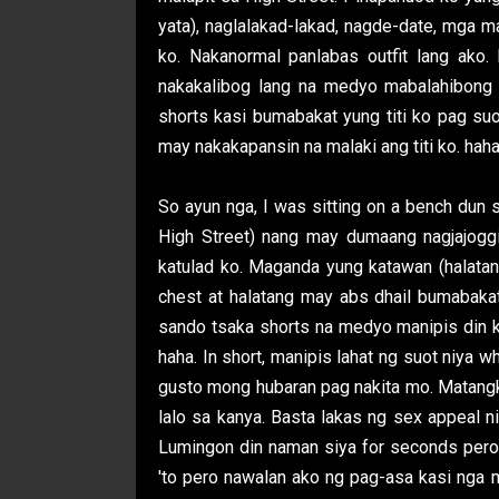
yata), naglalakad-lakad, nagde-date, mga m
ko. Nakanormal panlabas outfit lang ako.
nakakalibog lang na medyo mabalahibong 
shorts kasi bumabakat yung titi ko pag su
may nakakapansin na malaki ang titi ko. haha
So ayun nga, I was sitting on a bench dun
High Street) nang may dumaang nagjajogg
katulad ko. Maganda yung katawan (halata
chest at halatang may abs dhail bumabaka
sando tsaka shorts na medyo manipis din ka
haha. In short, manipis lahat ng suot niya 
gusto mong hubaran pag nakita mo. Matangk
lalo sa kanya. Basta lakas ng sex appeal ni
Lumingon din naman siya for seconds pero a
'to pero nawalan ako ng pag-asa kasi nga 