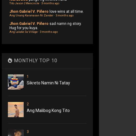
Tito Jason | Mencircle
·
3 months ago
Jhon Gabriel V. Piñero
love wins at all time.
Ang Unang Karanasan Ni Zander
·
3 months ago
Jhon Gabriel V. Piñero
sad namn ng story.
Hug for you kuya.
Ang Lalake Sa Village
·
3 months ago
MONTHLY TOP 10
1
Sikreto Namin Ni Tatay
2
Ang Malibog Kong Tito
3