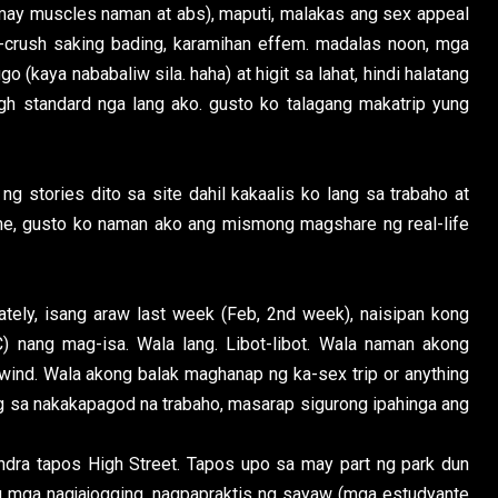
may muscles naman at abs), maputi, malakas ang sex appeal
a-crush saking bading, karamihan effem. madalas noon, mga
 (kaya nababaliw sila. haha) at higit sa lahat, hindi halatang
gh standard nga lang ako. gusto ko talagang makatrip yung
g stories dito sa site dahil kakaalis ko lang sa trabaho at
me, gusto ko naman ako ang mismong magshare ng real-life
tely, isang araw last week (Feb, 2nd week), naisipan kong
 nang mag-isa. Wala lang. Libot-libot. Wala naman akong
nwind. Wala akong balak maghanap ng ka-sex trip or anything
ang sa nakakapagod na trabaho, masarap sigurong ipahinga ang
dra tapos High Street. Tapos upo sa may part ng park dun
g mga nagjajogging, nagpapraktis ng sayaw (mga estudyante