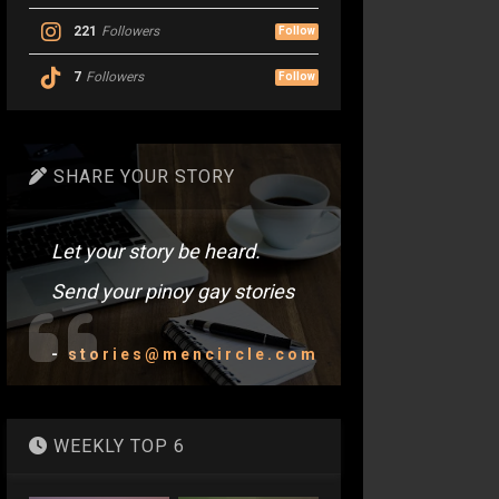
221
Followers
Follow
7
Followers
Follow
SHARE YOUR STORY
Let your story be heard.
Send your pinoy gay stories
-
stories@mencircle.com
WEEKLY TOP 6