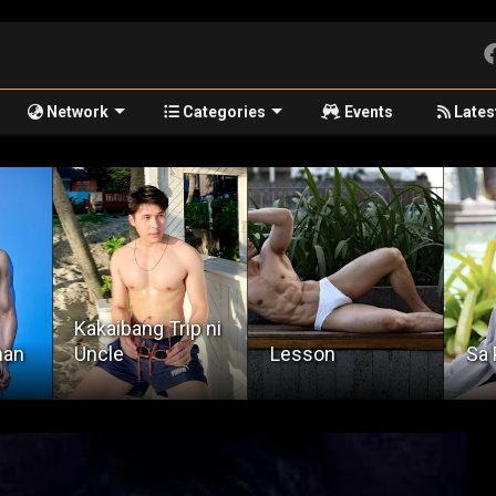
Network
Categories
Events
Lates
Kakaibang Trip ni
han
Uncle
Lesson
Sa 