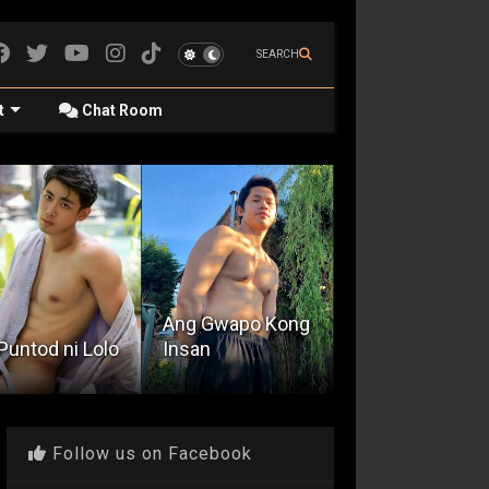
SEARCH
t
Chat Room
Ang Gwapo Kong
Trip sa Gabi ng
Puntod ni Lolo
Insan
Lamay
Follow us on Facebook