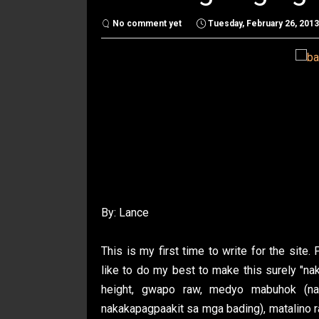
No comment yet
Tuesday, February 26, 2013
By: Lance
This is my first time to write for the sit
like to do my best to make this surely "na
height, gwapo raw, medyo mabuhok (na
nakakapagpaakit sa mga bading), matalino r