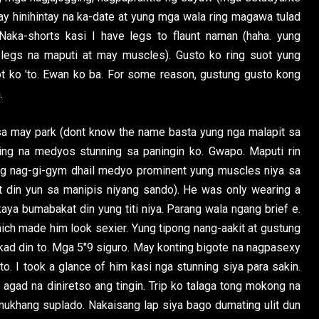
ay hinihintay na ka-date at yung mga wala ring magawa tulad
 Naka-shorts kasi I have legs to flaunt naman (haha. yung
legs na maputi at may muscles). Gusto ko ring suot yung
ot ko 'to. Ewan ko ba. For some reason, gustung gusto kong
.
 sa may park (dont know the name basta yung nga malapit sa
ing na medyos stunning sa paningin ko. Gwapo. Maputi rin
ng nag-gi-gym dhail medyo prominent yung muscles niya sa
t din yun sa manipis niyang sando). He was only wearing a
ya bumabakat din yung titi niya. Parang wala ngang brief e.
which made him look sexier. Yung tipong nang-aakit at gustung
ad din to. Mga 5"9 siguro. May konting bigote na nagpasexy
to. I took a glance of him kasi nga stunning siya para sakin.
gad na diniretso ang tingin. Trip ko talaga tong mokong na
mukhang suplado. Nakaisang lap siya bago dumating ulit dun