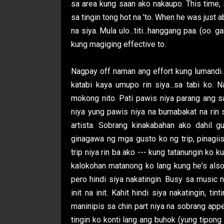
sa area kung saan ako nakaupo. This time,
sa tingin tong hot na 'to. When he was just a
na siya. Mula ulo...titi...hanggang paa. (oo.
kung magiging effective to.
Nagpay off naman ang effort kung lumandi. 
katabi kaya umupo rin siya...sa tabi ko.
mokong nito. Pati pawis niya parang ang sa
niya yung pawis niya na bumabakat na rin
artista. Sobrang kinakabahan ako dahil 
ginagawa ng mga gusto ko ng trip, pinagi
trip niya rin ba ako --- kung tatanungin ko 
kalokohan matanong ko lang kung he's also
pero hindi siya nakatingin. Busy sa music
init na init. Kahit hindi siya nakatingin, t
maninipis sa chin part niya na sobrang appe
tingin ko konti lang ang buhok (yung tipon