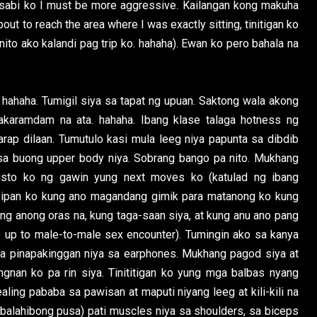
 sabi ko I must be more aggressive. Kailangan kong makuha
bout to reach the area where I was exactly sitting, tinitigan ko
 ganito ako kalandi pag trip ko. hahaha). Ewan ko pero bahala na
hahaha. Tumigil siya sa tapat ng upuan. Saktong wala akong
 Nakaramdam na ata. hahaha. Ibang klase talaga hotness ng
rap dilaan. Tumutulo kasi mula leeg niya papunta sa dibdib
 sa buong upper body niya. Sobrang bango pa nito. Mukhang
gusto ko ng gawin yung next moves ko (katulad ng ibang
isipan ko kung ano magandang gimik para matanong ko kung
kung anong oras na, kung taga-saan siya, at kung anu ano pang
 up to male-to-male sex encounter). Tumingin ako sa kanya
 na pinapakinggan niya sa earphones. Mukhang pagod siya at
intingnan ko pa rin siya. Tinititigan ko yung mga balbas nyang
aling pababa sa pawisan at maputi niyang leeg at kili-kili na
g balahibong pusa) pati muscles niya sa shoulders, sa biceps