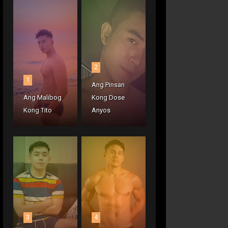
2
1
Ang Pinsan
Ang Malibog
Kong Dose
Kong Tito
Anyos
3
4