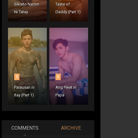
Sikreto Namin
Taste of
Ni Tatay
Daddy (Part 1)
5
6
Parausan ni
Ang Pwet ni
Itay (Part 1)
Papa
COMMENTS
ARCHIVE