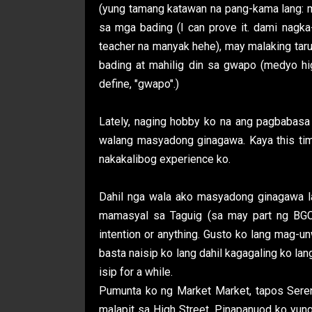
(yung tamang katawan na pang-kama lang: 
sa mga bading (I can prove it. dami nagk
teacher na manyak hehe), may malaking tarugo
bading at mahilig din sa gwapo (medyo hi
define, "gwapo".)
Lately, naging hobby ko na ang pagbabasa n
walang masyadong ginagawa. Kaya this ti
nakakalibog experience ko.
Dahil nga wala ako masyadong ginagawa la
mamasyal sa Taguig (sa may part ng BGC)
intention or anything. Gusto ko lang mag-u
basta naisip ko lang dahil kagagaling ko l
isip for a while.
Pumunta ko ng Market Market, tapos Seren
malapit sa High Street. Pinapanuod ko yun