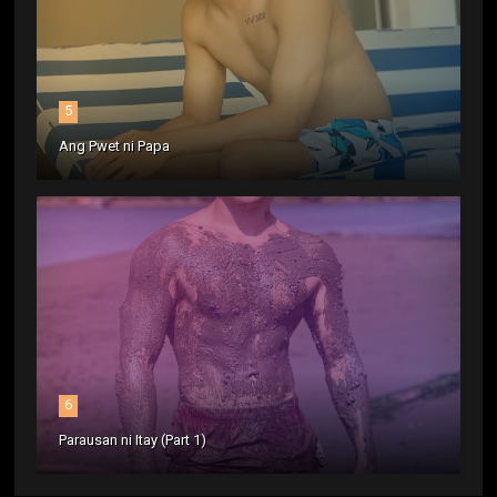
5
Ang Pwet ni Papa
6
Parausan ni Itay (Part 1)