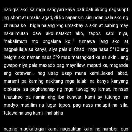
nabigla ako sa mga nangyari kaya dali dali akong nagsuopt
ng short at umalis agad, di ko napansin sinundan pala ako ng
chinupa ko... bigla nalang xng umakbay s akin at sabing may
nakalimutan daw ako...natakot ako, tapos sabi niya,
"nakalimutn mo pngalana ko..." tumawa lang ako at
nagpakilala sa kanya, siya pala si Chad... mga nasa 5"10 ang
height ako naman nasa 5"9 mas matangkad xa sa akin... ang
gwapo niya pala maxado pag maynilaw...maputi xa, maganda
ang katawan... nag usap usap muna kami...lakad lakad,
marami pa kaming nakitang mga lalaki na kanya kanyang
diskarte sa paghahanap ng mga tawag ng laman, minsan
tinutukso pa namin ang iba kunwari kami ay tutungo sa
medyo madilim na lugar tapos pag nasa malapit na sila,
tatawa nalang kami... hahahha
naging magkaibigan kami, nagpalitan kami ng number, dun