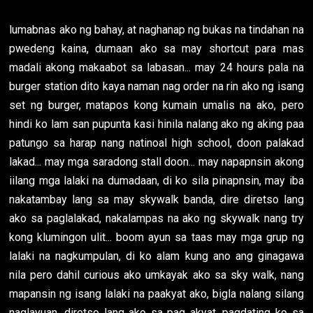
lumabnas ako ng bahay, at naghanap ng bukas na tindahan na
pwedeng kaina, dumaan ako sa may shortcut para mas
madali akong makaabot sa labasan... may 24 hours pala na
burger station dito kaya naman nag order na rin ako ng isang
set ng burger, matapos kong kumain umalis na ako, pero
hindi ko lam san pupunta kasi hinila nalang ako ng aking paa
patungo sa harap nang natinoal high school, doon palakad
lakad... may mga saradong stall doon... may napapnsin akong
iilang mga lalaki na dumadaan, di ko sila pinapnsin, may iba
nakatambay lang sa may skywalk banda, dire diretso lang
ako sa paglalakad, nakalampas na ako ng skywalk nang try
kong klumingon ulit... boom ayun sa taas may mga grup ng
lalaki na nagkumpulan, di ko alam kung ano ang ginagawa
nila pero dahil curious ako umkayak ako sa sky walk, nang
mapansin ng isang lalaki na paakyat ako, bigla nalang silang
naglayuan, diretso lang ako sa pag akyat, pagdating ko sa