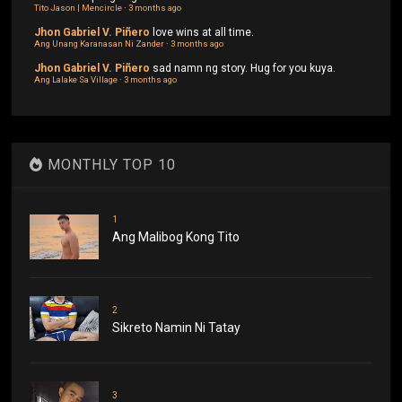
Tito Jason | Mencircle
·
3 months ago
Jhon Gabriel V. Piñero
love wins at all time.
Ang Unang Karanasan Ni Zander
·
3 months ago
Jhon Gabriel V. Piñero
sad namn ng story. Hug for you kuya.
Ang Lalake Sa Village
·
3 months ago
MONTHLY TOP 10
1
Ang Malibog Kong Tito
2
Sikreto Namin Ni Tatay
3