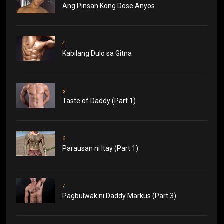
Ang Pinsan Kong Dose Anyos
4
Kabilang Dulo sa Gitna
5
Taste of Daddy (Part 1)
6
Parausan ni Itay (Part 1)
7
Pagbulwak ni Daddy Markus (Part 3)