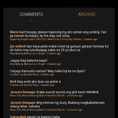
COMMENTS
ARCHIVE
Mario kart
Houyyy, please nganong ing ato raman ang ending. Fan
pa naman ko kaayo, by the way real story...
Sigaw ng Pugad Lawin (Part 23) | Mencircle | Pinoy Gay Stories
·
2 weeks ago
jun umbok
San kaya pede maka nood ng ganyan ganyan fantasy ko
eh hehe may lumalaspag sakin na 25 yo plus na...
Ang Batang Bading na si Angel
·
2 weeks ago
Jayjay
Nag bebenta kapa?
Ang Batang Bading na si Angel
·
2 weeks ago
Cerjayy
Kamusta naman? May naka trip ka na dyan?
Cinehan sa Market Place
·
2 weeks ago
Nick
Nag work ako dyan as porter e
Cinehan sa Market Place
·
3 weeks ago
Jensen Dimaupo
Grabe sunod sunod ung plot twist HAHAHA
Ama, Tito, Ako at Ama ng Best Friend Ko (Part 8)
·
3 months ago
Jensen Dimaupo
Ang intense ng story, Mukang magkakatikiman
silang lahat, hahaha
Ama, Tito, Ako at Ama ng Best Friend Ko (Part 6)
·
3 months ago
Icarusdieb
pangit ng kwento haha