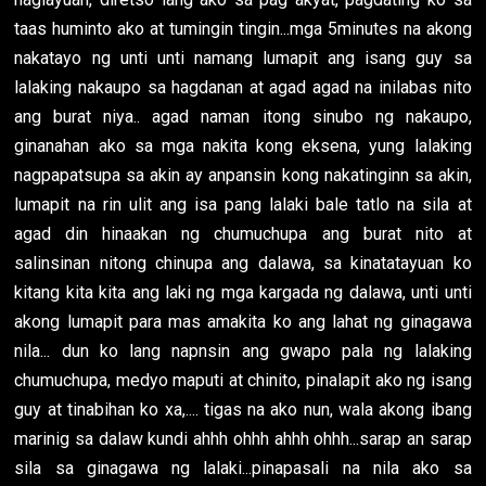
taas huminto ako at tumingin tingin...mga 5minutes na akong
nakatayo ng unti unti namang lumapit ang isang guy sa
lalaking nakaupo sa hagdanan at agad agad na inilabas nito
ang burat niya.. agad naman itong sinubo ng nakaupo,
ginanahan ako sa mga nakita kong eksena, yung lalaking
nagpapatsupa sa akin ay anpansin kong nakatinginn sa akin,
lumapit na rin ulit ang isa pang lalaki bale tatlo na sila at
agad din hinaakan ng chumuchupa ang burat nito at
salinsinan nitong chinupa ang dalawa, sa kinatatayuan ko
kitang kita kita ang laki ng mga kargada ng dalawa, unti unti
akong lumapit para mas amakita ko ang lahat ng ginagawa
nila... dun ko lang napnsin ang gwapo pala ng lalaking
chumuchupa, medyo maputi at chinito, pinalapit ako ng isang
guy at tinabihan ko xa,.... tigas na ako nun, wala akong ibang
marinig sa dalaw kundi ahhh ohhh ahhh ohhh...sarap an sarap
sila sa ginagawa ng lalaki...pinapasali na nila ako sa