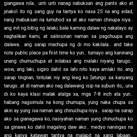
giangawa nila... unti unti nanag nabuksan ang pants ako at
jinakol ito ng sang guy na tantya ko nasa 25 na ang edad,
nang mabuksan na lumuhod xa at ako naman chinupa niya...
ang init ng bibig ng lalaki, bale kaming dalaw ng nakatayo ay
naghalikan kami, at salinsinan naman sa pagchuupa ang
dalawa... ang sarap machupa ng di mo kakilala... and take
note public place pa first time ko yun... tumayo ang kaninang
unang chumuchupa at inilabas ang malaki niyang tarugo...
wow, ang laki, sigiro dahil sa lahi nito kaya amlaki ito...ang
sarap tingnan, tintulak niy ang leeg ko [atungo sa kanyang
tarugo...at di naman ako nag dalawang isip na subuin ito,...una
di ko kaya klasi malak atalga xa, mga 7-8 inch ata yun...
habang nagsimula na kong chumupa, yung naka chupa sa
akin ay yung isa naman ang chinuchupa niya... sarap na sarap
ako sa gianagawa ko, nasiyahan naman yung chinuchupa ko
sa ginawa ko dahil magaling daw ako... medyo naningas na
ang kanya katawan tantya na malapit na xang labaan...