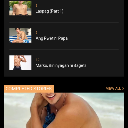
8
Laspag (Part 1)
9
Ang Pwet ni Papa
10
Marko, Bininyagan ni Bagets
COMPLETED STORIES
VIEW ALL