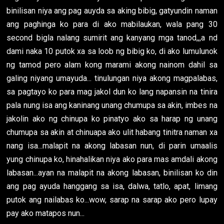
binilisan niya ang pag auyda sa aking bibig, gatyundin naman
ang paghinga ko para di ako mabilaukan, wala pang 30
second bigla nalang sumirit ang kanyang mga tanod,,,a nd
dami naka 10 putok xa sa loob ng bibig ko, di ako lumulunok
ng tamod pero alam kong marami akong nainom dahil sa
galing niyang umayuda... tinulungan niya akong magpalabas,
sa pagtayo ko para mag jakol dun ko lang napansin na tinira
pala nung isa ang kaninang unang chumupa sa akin, imbes na
jakolin ako ng chinupa ko pinatyo ako sa harap ng unang
chumupa sa akin at chinuapa ako ulit habang tinitra naman xa
nang isa...malapit na akong labasan nun, di parin umaalis
yung chinupa ko, hinahalikan niya ako para mas amdali akong
labasan...ayan na malapit na akong labasan, binilisan ko din
ang pag ayuda hanggang sa isa, dalwa, tatlo, apat, limang
putok ang nailabas ko...wow, sarap na sarap ako pero lupay
pay ako matapos nun...