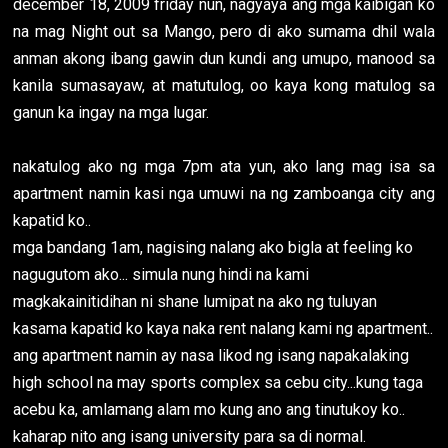
december 18, 2009 friday nun, nagyaya ang mga kaibigan ko
na mag Night out sa Mango, pero di ako sumama dhil wala
anman akong ibang gawin dun kundi ang umupo, manood sa
kanila sumasayaw, at matutulog, oo kaya kong matulog sa
ganun ka ingay na mga lugar.
nakatulog ako ng mga 7pm ata yun, ako lang mag isa sa
apartment namin kasi nga umuwi na ng zamboanga city ang
kapatid ko..
mga bandang 1am, nagising nalang ako bigla at feeling ko
nagugutom ako... simula nung hindi na kami
magkakainitidihan ni shane lumipat na ako ng tuluyan
kasama kapatid ko kaya naka rent nalang kami ng apartment..
ang apartment namin ay nasa likod ng isang napakalaking
high school na may sports complex sa cebu city...kung taga
acebu ka, amlamang alam mo kung ano ang tinutukoy ko..
kaharap nito ang isang university para sa di normal.