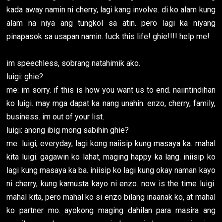
kada away namin ni cherry, lagi kang involve. di ko alam kung
alam na niya ang tungkol sa atin. pero lagi ka niyang
pinapasok sa usapan namin. fuck this life! ghie!!!! help me!
im speechless, sobrang natahimik ako.
luigi: ghie?
me: im sorry. if this is how you want us to end. naiintindihan
ko luigi. may mga dapat ka nang unahin. enzo, cherry, family,
business. im out of your list.
luigi: anong ibig mong sabihin ghie?
me: luigi, everyday, lagi kong naiisip kung masaya ka. mahal
kita luigi. gagawin ko lahat, maging happy ka lang. iniisip ko
lagi kung masaya ka ba. iniisip ko lagi kung okay naman kayo
ni cherry, kung kamusta kayo ni enzo. now is the time luigi.
mahal kita, pero mahal ko si enzo bilang inaanak ko, at mahal
ko partner mo. ayokong maging dahilan para masira ang