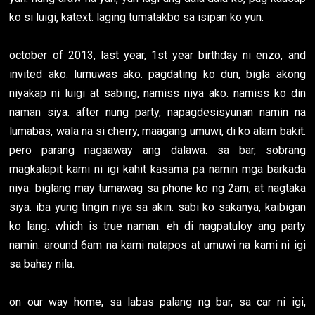
ko si luigi, katext. laging tumatakbo sa isipan ko yun.
october of 2013, last year, 1st year birthday ni enzo, and
invited ako. lumuwas ako. pagdating ko dun, bigla akong
niyakap ni luigi at sabing, namiss niya ako. namiss ko din
naman siya. after nung party, napagdesisyunan namin na
lumabas, wala na si cherry, maagang umuwi, di ko alam bakit.
pero parang nagaaway ang dalawa. sa bar, sobrang
magkalapit kami ni igi kahit kasama pa namin mga barkada
niya. biglang may tumawag sa phone ko ng 2am, at nagtaka
siya. iba yung tingin niya sa akin. sabi ko sakanya, kaibigan
ko lang. which is true naman. eh di nagpatuloy ang party
namin. around 6am na kami natapos at umuwi na kami ni igi
sa bahay nila.
on our way home, sa labas palang ng bar, sa car ni igi,