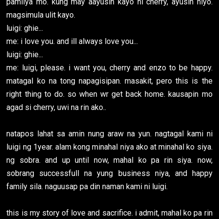
pamilya mo. kung may aayusin kayo ni cherry, ayusin niyo.
magsimula ulit kayo.
luigi: ghie...
me: i love you. and ill always love you...
luigi: ghie...
me: luigi, please. i want you, cherry and enzo to be happy.
matagal ko na tong napagisipan. masakit, pero this is the
right thing to do. so when wr get back home. kausapin mo
agad si cherry, uwi na rin ako..
natapos lahat sa amin nung araw na yun. nagtagal kami ni
luigi ng 1year. alam kong minahal niya ako at minahal ko siya.
ng sobra. and up until now, mahal ko pa rin siya. now,
sobrang successfull na yung business niya, and happy
family sila. naguusap pa din naman kami ni luigi.
this is my story of love and sacrifice. i admit, mahal ko pa rin