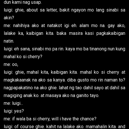
dun kami nag usap.
luigi: ghie, about sa letter, bakit ngayon mo lang sinabi sa
akin?
me: nahihiya ako at natakot igi eh. alam mo na. gay ako,
lalake ka, kaibigan kita. baka masira kasi pagkakaibigan
natin.
luigi: eh sana, sinabi mo pa rin. kaya mo ba tinanong nun kung
mahal ko si cherry?
me: oo,
luigi: ghie, mahal kita, kaibigan kita. mahal ko si cherry at
magkakaanak na ako sa kanya. diba gusto mo rin naman to?
nagpapakatino na ako ghie. lahat ng tao dahil sayo at dahil sa
magiging anak ko. at masaya ako na ganito tayo.
me: luigi...
luigi: yes?
me: if wala ba si cherry, will i have the chance?
luigi: of course ghie. kahit na lalake ako. mamahalin kita. and