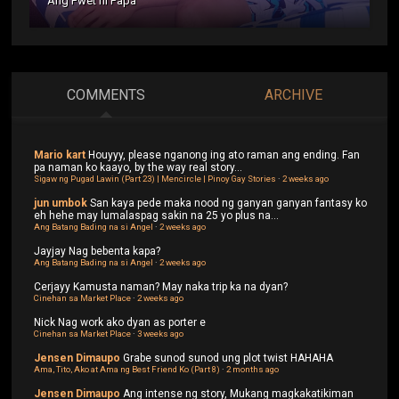
Ang Pwet ni Papa
COMMENTS
ARCHIVE
Mario kart
Houyyy, please nganong ing ato raman ang ending. Fan
pa naman ko kaayo, by the way real story...
Sigaw ng Pugad Lawin (Part 23) | Mencircle | Pinoy Gay Stories
·
2 weeks ago
jun umbok
San kaya pede maka nood ng ganyan ganyan fantasy ko
eh hehe may lumalaspag sakin na 25 yo plus na...
Ang Batang Bading na si Angel
·
2 weeks ago
Jayjay
Nag bebenta kapa?
Ang Batang Bading na si Angel
·
2 weeks ago
Cerjayy
Kamusta naman? May naka trip ka na dyan?
Cinehan sa Market Place
·
2 weeks ago
Nick
Nag work ako dyan as porter e
Cinehan sa Market Place
·
3 weeks ago
Jensen Dimaupo
Grabe sunod sunod ung plot twist HAHAHA
Ama, Tito, Ako at Ama ng Best Friend Ko (Part 8)
·
2 months ago
Jensen Dimaupo
Ang intense ng story, Mukang magkakatikiman