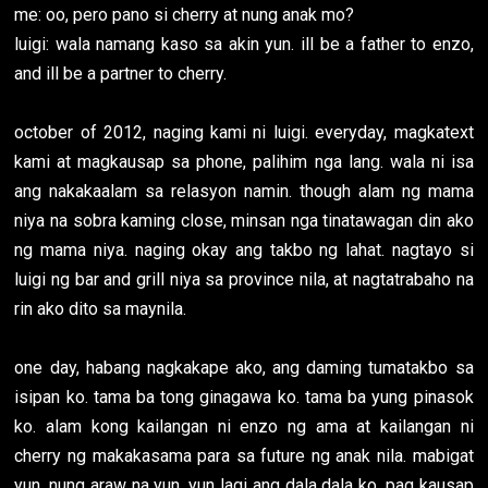
me: oo, pero pano si cherry at nung anak mo?
luigi: wala namang kaso sa akin yun. ill be a father to enzo,
and ill be a partner to cherry.
october of 2012, naging kami ni luigi. everyday, magkatext
kami at magkausap sa phone, palihim nga lang. wala ni isa
ang nakakaalam sa relasyon namin. though alam ng mama
niya na sobra kaming close, minsan nga tinatawagan din ako
ng mama niya. naging okay ang takbo ng lahat. nagtayo si
luigi ng bar and grill niya sa province nila, at nagtatrabaho na
rin ako dito sa maynila.
one day, habang nagkakape ako, ang daming tumatakbo sa
isipan ko. tama ba tong ginagawa ko. tama ba yung pinasok
ko. alam kong kailangan ni enzo ng ama at kailangan ni
cherry ng makakasama para sa future ng anak nila. mabigat
yun. nung araw na yun, yun lagi ang dala dala ko, pag kausap