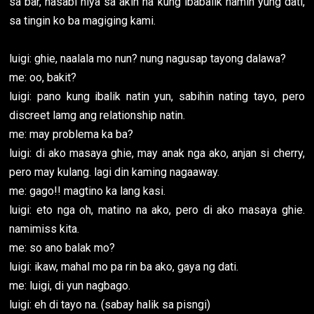
sa bar, nasabi niya sa akin na kung ibabalik namin yung dati,
sa tingin ko ba magiging kami.
luigi: ghie, naalala mo nun? nung nagusap tayong dalawa?
me: oo, bakit?
luigi: pano kung ibalik natin yun, sabihin nating tayo, pero
discreet lamg ang relationship natin.
me: may problema ka ba?
luigi: di ako masaya ghie, may anak nga ako, anjan si cherry,
pero may kulang. lagi din kaming nagaaway.
me: gago!! magtino ka lang kasi.
luigi: eto nga oh, matino na ako, pero di ako masaya ghie.
namimiss kita.
me: so ano balak mo?
luigi: ikaw, mahal mo pa rin ba ako, gaya ng dati.
me: luigi, di yun nagbago.
luigi: eh di tayo na. (sabay halik sa pisngi)