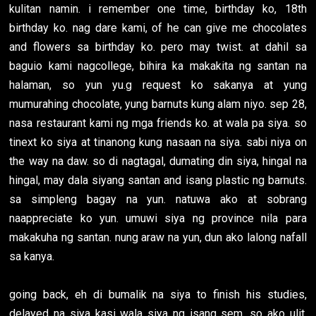
kulitan namin. i remember one time, birthday ko, 18th
birthday ko. nag dare kami, of he can give me chocolates
and flowers sa birthday ko. pero may twist. at dahil sa
baguio kami nagcollege, bihira ka makakita ng santan na
halaman, so yun yu.g request ko sakanya at yung
mumurahing chocolate, yung barnuts kung alam niyo. sep 28,
nasa restaurant kami ng mga friends ko. at wala pa siya. so
tinext ko siya at tinanong kung nasaan na siya. sabi niya on
the way na daw. so di nagtagal, dumating din siya, hingal na
hingal, may dala siyang santan and isang plastic ng barnuts.
sa simpleng bagay na yun. natuwa ako at sobrang
naappreciate ko yun. umuwi siya ng province nila para
makakuha ng santan. nung araw na yun, dun ako lalong nafall
sa kanya.
going back, eh di bumalik na siya to finish his studies,
delayed na siya kasi wala siya ng isang sem. so ako ulit,