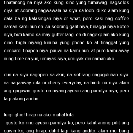
tinatanong na niya ako kung sino yung tumawag. nagselos
siya. at sobrang nagwawala na siya sa loob. di ko alam kung
dala ba ng kalasingan niya or what, pero kasi nag coffee
naman kami nun eh. sa sobrang galit niya, binagga niya kotse
niya, buti kamo sa may gutter lang. eh di nagexplain ako kung
sino, bigla niyang kinuha yung phone ko at tinaggal yung
simcard. tinapon niya. pauwi na kami nun, at puro kami away
nung time na yun, umiiyak siya, umiiyak din naman ako.
dun na siya nagopen sa akin, na sobrang naguguluhan siya.
na nagaaway sila ni cherry everyday, na hindi na niya alam
ang gagawin. gusto rin niyang ayusin ang pamilya niya, pero
lagi akong andun.
luigi: ghie! hirap na ako. mahal kita
gusto ko ring ayusin pamilya ko, pero kahit anong pilit ang
gawin ko, ang hirap. dahil lagi kang andito. alam mo bang