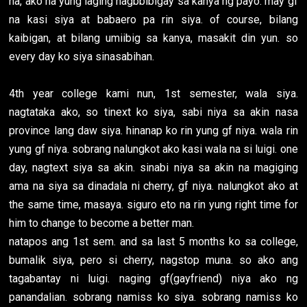
na, ako na yung laging nagbbibigay sa kanya ng payo. may gf
na kasi siya at babaero pa rin siya. of course, bilang
kaibigan, at bilang umiibig sa kanya, masakit din yun. so
every day ko siya sinasabihan.
4th year college kami nun, 1st semester, wala siya.
nagtataka ako, so tinext ko siya, sabi niya sa akin nasa
province lang daw siya. hinanap ko rin yung gf niya. wala rin
yung gf niya. sobrang nalungkot ako kasi wala na si luigi. one
day, nagtext siya sa akin. sinabi niya sa akin na magiging
ama na siya sa dinadala ni cherry, gf niya. nalungkot ako at
the same time, masaya. siguro eto na rin yung right time for
him to change to become a better man.
natapos ang 1st sem. and sa last 5 months ko sa college,
bumalik siya, pero si cherry, nagstop muna. so ako ang
tagabantay ni luigi. naging gf(gayfriend) niya ako ng
panandalian. sobrang namiss ko siya. sobrang namiss ko