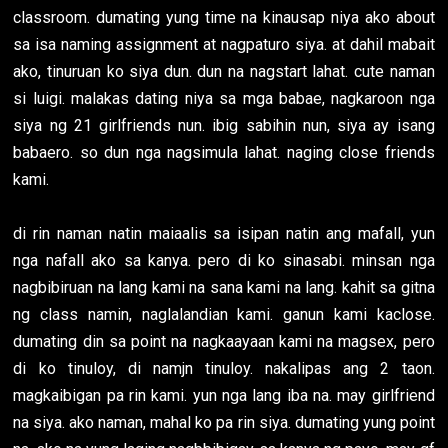
classroom. dumating yung time na kinausap niya ako about
sa isa naming assignment at nagpaturo siya. at dahil mabait
ako, tinuruan ko siya dun. dun na nagstart lahat. cute naman
si luigi. malakas dating niya sa mga babae, nagkaroon nga
siya ng 21 girlfriends nun. ibig sabihin nun, siya ay isang
babaero. so dun nga nagsimula lahat. naging close friends
kami.
di rin naman natin maiaalis sa isipan natin ang mafall, yun
nga nafall ako sa kanya. pero di ko sinasabi. minsan nga
nagbibiruan na lang kami na sana kami na lang. kahit sa gitna
ng class namin, naglalandian kami. ganun kami kaclose.
dumating din sa point na nagkaayaan kami na magsex, pero
di ko tinuloy, di namjn tinuloy. nakalipas ang 2 taon.
magkaibigan pa rin kami. yun nga lang iba na. may girlfriend
na siya. ako naman, mahal ko pa rin siya. dumating yung point