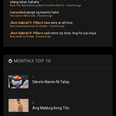
silang lahat, hahaha
Ama, Tito, Ako at Ama ng Best Friend Ko (Part 6)
·
2 months ago
Icarusdieb
pangit ng kwento haha
Tito Jason | Mencircle
·
3 months ago
Jhon Gabriel V. Piñero
love wins at all time.
Ang Unang Karanasan Ni Zander
·
3 months ago
Jhon Gabriel V. Piñero
sad namn ng story. Hug for you kuya.
Ang Lalake Sa Village
·
3 months ago
MONTHLY TOP 10
1
Sikreto Namin Ni Tatay
2
Ang Malibog Kong Tito