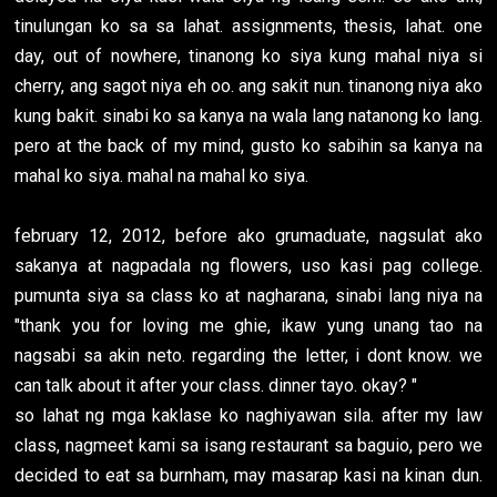
tinulungan ko sa sa lahat. assignments, thesis, lahat. one
day, out of nowhere, tinanong ko siya kung mahal niya si
cherry, ang sagot niya eh oo. ang sakit nun. tinanong niya ako
kung bakit. sinabi ko sa kanya na wala lang natanong ko lang.
pero at the back of my mind, gusto ko sabihin sa kanya na
mahal ko siya. mahal na mahal ko siya.
february 12, 2012, before ako grumaduate, nagsulat ako
sakanya at nagpadala ng flowers, uso kasi pag college.
pumunta siya sa class ko at nagharana, sinabi lang niya na
"thank you for loving me ghie, ikaw yung unang tao na
nagsabi sa akin neto. regarding the letter, i dont know. we
can talk about it after your class. dinner tayo. okay? "
so lahat ng mga kaklase ko naghiyawan sila. after my law
class, nagmeet kami sa isang restaurant sa baguio, pero we
decided to eat sa burnham, may masarap kasi na kinan dun.