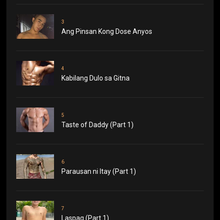
3
Ang Pinsan Kong Dose Anyos
4
Kabilang Dulo sa Gitna
5
Taste of Daddy (Part 1)
6
Parausan ni Itay (Part 1)
7
Laspag (Part 1)