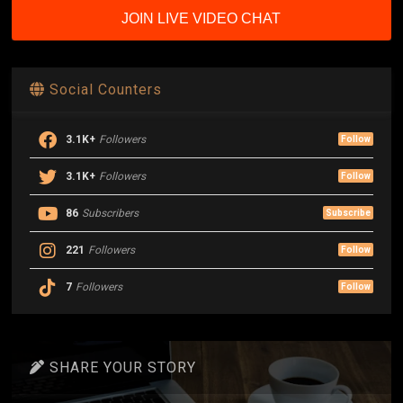
JOIN LIVE VIDEO CHAT
Social Counters
3.1K+
Followers
Follow
3.1K+
Followers
Follow
86
Subscribers
Subscribe
221
Followers
Follow
7
Followers
Follow
SHARE YOUR STORY