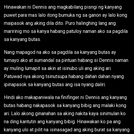
Hinawakan ni Dennis ang magkabilang pisngi ng kanyang
puwet para mas lalo itong bumuka ng sa ganon ay lalo kong
maipasok ang aking dila dito. Puro halinghing lang ang
maririnig mo sa kanya habang patuloy naman ako sa pagdila
sa kanyang butas.
Nang mapagod na ako sa pagdila sa kanyang butas ay
tumayo ako at sumandal sa pintuan habang si Dennis naman
ay muling lumapit sa akin at isinubo uli ang aking ari.
Patuwad nya akong tsinutsupa habang dahan dahan nyang
ipinapasok sa kanyang butas ang isa nyang daliri.
Hindi ako makapaniwala na finifinger ni Dennis ang kanyang
butas habang nakapasok sa kanyang bibig ang malaki kong
ari. Lalo akong ginanahan sa aking nakita kaya sinimulan ko
na ding kantutin ang kanyang bibig. Hinawakan ko pa ang
kanyang ulo at pilit na isinasagad ang aking burat sa kanyang