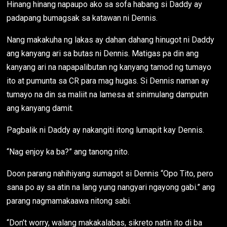
Hinang hinang napaupo ako sa sofa habang si Daddy ay
padapang bumagsak sa katawan ni Dennis.
Nang makakuha ng lakas ay dahan dahang hinugot ni Daddy
ang kanyang ari sa butas ni Dennis. Matigas pa din ang
kanyang ari na napapalibutan ng kanyang tamod ng tumayo
ito at pumunta sa CR para mag hugas. Si Dennis naman ay
tumayo na din sa maliit na lamesa at sinimulang damputin
ang kanyang damit.
Pagbalik ni Daddy ay nakangiti itong lumapit kay Dennis.
“Nag enjoy ka ba?” ang tanong nito.
Doon parang nahihiyang sumagot si Dennis “Opo Tito, pero
sana po ay sa atin na lang yung nangyari ngayong gabi.” ang
parang nagmamakaawa nitong sabi.
“Don’t worry, walang makakalabas, sikreto natin ito di ba