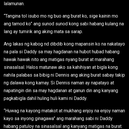
lalamunan.
“Tangina tol isubo mo ng buo ang burat ko, sige kainin mo
ang tamod ko” ang sunod sunod kong sabi habang kulang na
lang ay tumirik ang aking mata sa sarap.
Ang lakas ng kabog nd dibdib kong mapansin ko na nakatayo
na pala si Daddy sa may hagdanan na hubot hubad habang
hawak hawak nito ang matigas nyang burat at marahang
sinasalsal. Halos matunaw ako sa kahihiyan at bigla kong
nahila palabas sa bibig ni Dennis ang aking burat sabay takip
ng dalawa kong kamay. Si Dennis naman ay napatayo at
napatingin din sa may hagdanan at ganun din ang kanyang
pagkabigla dahil huling huli kami ni Daddy.
“Huwag na kayong matakot at mukhang enjoy na enjoy naman
kayo sa inyong ginagawa” ang marahang sabi ni Daddy
habang patuloy na sinasalsal ang kanyang matigas na burat.