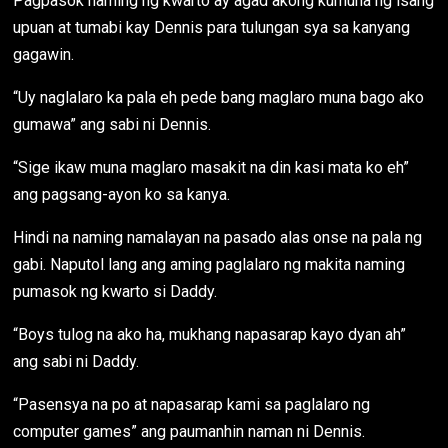
Pagpasok naming ng kwarto ay agad akong kumuha ng isang
upuan at tumabi kay Dennis para tulungan sya sa kanyang
gagawin.
“Uy naglalaro ka pala eh pede bang maglaro muna bago ako
gumawa” ang sabi ni Dennis.
“Sige ikaw muna maglaro masakit na din kasi mata ko eh”
ang pagsang-ayon ko sa kanya.
Hindi na naming namalayan na pasado alas onse na pala ng
gabi. Naputol lang ang aming paglalaro ng makita naming
pumasok ng kwarto si Daddy.
“Boys tulog na ako ha, mukhang napasarap kayo dyan ah”
ang sabi ni Daddy.
“Pasensya na po at napasarap kami sa paglalaro ng
computer games” ang paumanhin naman ni Dennis.