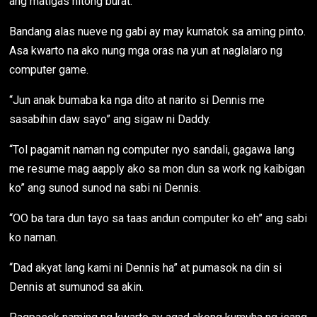
ang matigas nitong burat.
Bandang alas nueve ng gabi ay may kumatok sa aming pinto.
Asa kwarto na ako nung mga oras na yun at naglalaro ng
computer game.
“Jun anak bumaba ka nga dito at narito si Dennis me
sasabihin daw sayo” ang sigaw ni Daddy.
“Tol pagamit naman ng computer nyo sandali, gagawa lang
me resume mag aapply ako sa mon dun sa work ng kaibigan
ko” ang sunod sunod na sabi ni Dennis.
“OO ba tara dun tayo sa taas andun computer ko eh” ang sabi
ko naman.
“Dad akyat lang kami ni Dennis ha” at pumasok na din si
Dennis at sumunod sa akin.