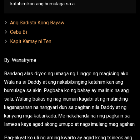
katahimikan ang bumulaga sa a...
Ang Sadista Kong Bayaw
Cebu Bi
Kapit Kamay ni Ten
By: Wanatryme
Bandang alas diyes ng umaga ng Linggo ng magising ako.
Wala na si Daddy at ang nakabibinging katahimikan ang
bumulaga sa akin. Pagbaba ko ng bahay ay malinis na ang
sala. Walang bakas ng nag inuman kagabi at ng matinding
kaganapanan na nangyari dun sa pagitan nila Daddy at ng
kanyang mga kabarkada. Me nakahanda na ring pagkain sa
lamesa kaya agad akong umupo at nagsimulang mag agahan.
Pag-akyat ko uli ng aming kwarto ay agad kong tsineck ang