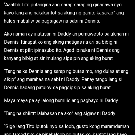
“Aaahhh Tito putangina ang sarap sarap ng ginagawa nyo,
kayo lang ang nakakantot sa aking ng ganito kasarap” ang
halos mabaliw sa pagsigaw na sabi ni Dennis.
Ako naman ay inutusan ni Daddy an pumuwesto sa ulunan ni
Dennis. Itinapat ko ang aking matigas na ari sa bibig ni
Dennis at pilit ipinasubo ito. Agad ibinuka ni Dennis ang
kanyang bibig at sinimulang sipsipin ang aking burat.
“Tangina ka Dennis ang sarap ng butas mo, ang dulas at ang
sikip” ang marahas na sabi ni Daddy. Panay tango lang si
Dennis habang patuloy sa pagsipsip sa aking burat.
Maya maya pa ay lalong bumilis ang pagbayo ni Daddy.
“Tangina shiiittt lalabasan na ako” ang sigaw ni Daddy.
“Sige lang Tito iputok nyo sa loob, gusto kong maramdaman
ang tamod nyo sa pinakaloob ng butas ko, kantot lang kayo