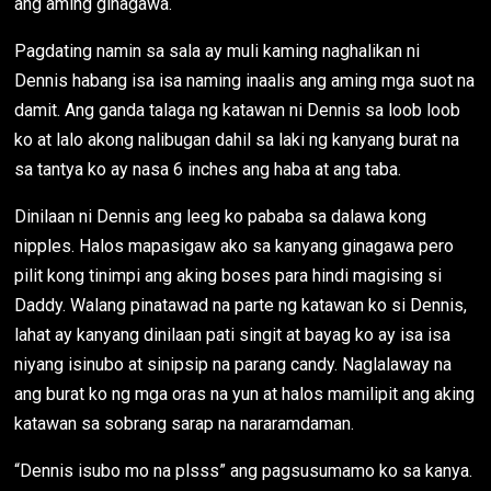
ang aming ginagawa.
Pagdating namin sa sala ay muli kaming naghalikan ni
Dennis habang isa isa naming inaalis ang aming mga suot na
damit. Ang ganda talaga ng katawan ni Dennis sa loob loob
ko at lalo akong nalibugan dahil sa laki ng kanyang burat na
sa tantya ko ay nasa 6 inches ang haba at ang taba.
Dinilaan ni Dennis ang leeg ko pababa sa dalawa kong
nipples. Halos mapasigaw ako sa kanyang ginagawa pero
pilit kong tinimpi ang aking boses para hindi magising si
Daddy. Walang pinatawad na parte ng katawan ko si Dennis,
lahat ay kanyang dinilaan pati singit at bayag ko ay isa isa
niyang isinubo at sinipsip na parang candy. Naglalaway na
ang burat ko ng mga oras na yun at halos mamilipit ang aking
katawan sa sobrang sarap na nararamdaman.
“Dennis isubo mo na plsss” ang pagsusumamo ko sa kanya.