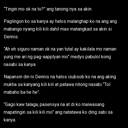
“Tingin mo ok na to?” ang tanong nya sa akin.
Paglingon ko sa kanya ay halos malanghap ko na ang ang
mabango nyang kili kili dahil mas matangkad sa akin si
Dennis.
“Ah eh siguro naman ok na yan tutal ay kakilala mo naman
yung me ari ng pag-aapplyan mo” medyo pabulol kong
nasabi sa kanya.
Napansin din ni Dennis na halos isubsob ko na ang aking
mukha sa kanyang kili kili at patawa nitong nasabi “Tol
mabaho ba he he”.
“Gago kaw talaga, pasensya na at di ko maiwasang
mapatingin sa kili kili mo” ang natatawa ko ding sabi sa
kanya.