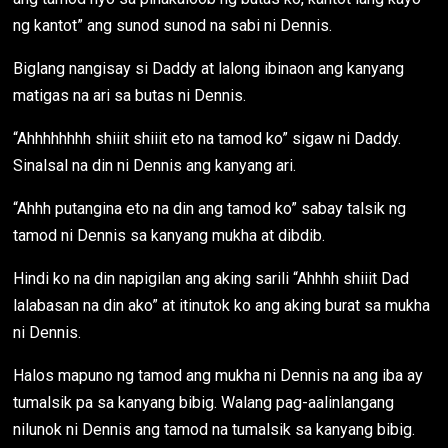
ng kantot” ang sunod sunod na sabi ni Dennis.
Biglang nangisay si Daddy at lalong ibinaon ang kanyang
matigas na ari sa butas ni Dennis.
“Ahhhhhhhh shiiit shiiit eto na tamod ko” sigaw ni Daddy.
Sinalsal na din ni Dennis ang kanyang ari.
“Ahhh putangina eto na din ang tamod ko” sabay talsik ng
tamod ni Dennis sa kanyang mukha at dibdib.
Hindi ko na din napigilan ang aking sarili “Ahhhh shiiit Dad
lalabasan na din ako” at itinutok ko ang aking burat sa mukha
ni Dennis.
Halos mapuno ng tamod ang mukha ni Dennis na ang iba ay
tumalsik pa sa kanyang bibig. Walang pag-aalinlangang
nilunok ni Dennis ang tamod na tumalsik sa kanyang bibig.