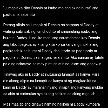
“Lumapit ka dito Dennis at isubo mo ang aking burat” ang
pautos na sabi nito.
Parang alipin na lumapit si Dennis sa harapan ni Daddy at
walang sabi sabing lumuhod ito at sinumulang isubo ang
burat ni Daddy. Hindi ko man lang naramdaman kay Dennis
ang takot bagkus ay kitang kita ko sa kanyang mukha ang
pagkasabik sa burat ni Daddy dahil todo sa pagsipsip at
pagdila si Dennis sa matigas na ari nito. Ako naman ay tulala
pa ding nakatayo sa may pintuan at hindi alam ang gagawin.
Tinawag ako ni Daddy at inutusang lumapit sa kanya. Para
din akong alipin na lumapit sa kanya at ng magkadikit na
kami ni Daddy ay marahan nyang inilapit ang kanyang mukha
sa akin at sinimulan nya akong halikan sa aking mga labi.
Mas maalab ang ginawa naming halikan ni Daddy kumpara