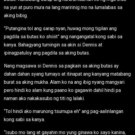
na yun at puro mura na lang maririnig mo na lumalabas sa
aking bibig.
“Putangina tol ang sarap nyan, huwag mong tigilan ang
pagdila sa butas ko shiiiit” ang nangangatal kong sabi sa
kanya. Bahagyang tumingin sa akin si Dennis at
ipinagpatuloy ang pagdila sa aking butas.
Nang magsawa si Dennis sa pagkain sa aking butas ay
dahan dahan syang tumayo at itinapat ang kanyang matabang
burat sa aking mukha. Alam ko na ang ibig nyang mangyari
pero hindi ko alam kung paano ko gagawin dahil hindi pa
naman ako nakakasubo ng titi ng lalaki.
“Tol hindi ako marunong tsumupa eh” ang pag-aalinlangan
kong sabi sa kanya.
“Isubo mo lang at gayahin mo yung ginawa ko sayo kanina,