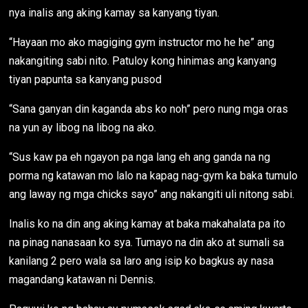
nya inalis ang aking kamay sa kanyang tiyan.
“Hayaan mo ako magiging gym instructor mo he he” ang
nakangiting sabi nito. Patuloy kong hinimas ang kanyang
tiyan papunta sa kanyang pusod
“Sana ganyan din kaganda abs ko noh” pero nung mga oras
na yun ay libog na libog na ako.
“Sus kaw pa eh ngayon pa nga lang eh ang ganda na ng
porma ng katawan mo lalo na kapag nag-gym ka baka tumulo
ang laway ng mga chicks sayo” ang nakangiti uli nitong sabi.
Inalis ko na din ang aking kamay at baka makahalata pa ito
na pinag nanasaan ko sya. Tumayo na din ako at sumali sa
kanilang 2 pero wala sa laro ang isip ko bagkus ay nasa
magandang katawan ni Dennis.