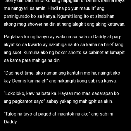
“Sorry din Dad, hindi ko lang napigilan si Dennis kanina kaya
me nangyari sa amin. Hindi na po yun mauulit” ang
paninigurado ko sa kanya. Ngumiti lang ito at sinabihan
akong mag shower na din at nanglalagkit ang aking katawan.
Paglabas ko ng banyo ay wala na sa sala si Daddy at pag-
akyat ko sa kwarto ay nakahiga na ito sa kama na brief lang
ang suot. Kumuha ako ng boxer shorts sa cabinet at lumapit
sa kama para mahiga na din.
“Dad next time, ako naman ang kantutin mo ha, naingit ako
kay Dennis kanina eh” ang nakangiti kong sabi sa kanya.
“Lokoloko, kaw na bata ka. Hayaan mo mas sasarapan ko
ang pagkantot sayo” sabay yakap ng mahigpit sa akin.
“Tulog na tayo at pagod at inaantok na ako” ang sabi ni
Daddy.