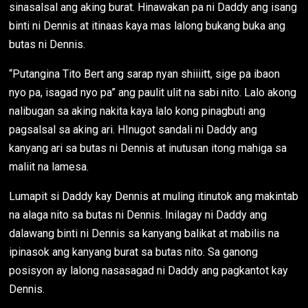
sinasalsal ang aking burat. Hinawakan pa ni Daddy ang isang
binti ni Dennis at itinaas kaya mas lalong bukang buka ang
butas ni Dennis.
“Putangina Tito Bert ang sarap nyan shiiiitt, sige pa ibaon
nyo pa, isagad nyo pa” ang paulit ulit na sabi nito. Lalo akong
nalibugan sa aking nakita kaya lalo kong pinagbuti ang
pagsalsal sa aking ari. HInugot sandali ni Daddy ang
kanyang ari sa butas ni Dennis at inutusan itong mahiga sa
maliit na lamesa.
Lumapit si Daddy kay Dennis at muling itinutok ang makintab
na alaga nito sa butas ni Dennis. Inilagay ni Daddy ang
dalawang binti ni Dennis sa kanyang balikat at mabilis na
ipinasok ang kanyang burat sa butas nito. Sa ganong
posisyon ay lalong nasasagad ni Daddy ang pagkantot kay
Dennis.