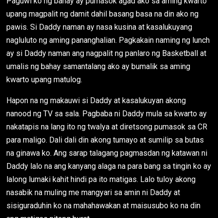
Paguwi ko ng bahay ay pumasok agad ako sa aming kwarto
upang magpalit ng damit dahil basang basa na din ako ng
pawis. Si Daddy naman ay nasa kusina at kasalukuyang
nagluluto ng aming pananghalian. Pagkakain naming ng lunch
ay si Daddy naman ang nagpalit ng panlaro ng Basketball at
umalis ng bahay samantalang ako ay bumalik sa aming
kwarto upang matulog.
Hapon na ng makauwi si Daddy at kasalukuyan akong
nanood ng TV sa sala. Pagbaba ni Daddy mula sa kwarto ay
nakatapis na lang ito ng twalya at diretsong pumasok sa CR
para maligo. Dali dali din akong tumayo at sumilip sa butas
na ginawa ko. Ang sarap talagang pagmasdan ng katawan ni
Daddy lalo na ang kanyang alaga na para bang sa tingin ko ay
lalong lumaki kahit hindi pa ito matigas. Lalo tuloy akong
nasabik na muling me mangyari sa amin ni Daddy at
sisiguraduhin ko na mahahawakan at maisusubo ko na din