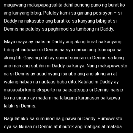
magawang makapapagsalita dahil punong puno ng burat ko
ang kanyang bibig. Patuloy kami sa ganung posisyon – si
Daddy na nakasubo ang burat ko sa kanyang bibig at si
Dennis na patuloy sa paghimod sa tumbong ni Daddy.
Maya maya ay inalis ni Daddy ang aking burat sa kanyang
bibig at inutusan si Dennis na sya naman ang tsumupa sa
aking titi. Gaya ng dati ay sunod sunuran si Dennis sa kung
ano man ang sabihin ni Daddy sa kanya. Nang makapuwesto
na si Dennis ay agad nyang isinubo ang ang aking ari at
walang habas na nagtaas baba dito. Katulad ni Daddy ay
masasabi kong eksperto na sa pagtsupa si Dennis, naisip
ko na siguro ay madami na talagang karanasan sa kapwa
lalaki si Dennis.
Nagulat ako sa sumunod na ginawa ni Daddy. Pumuwesto
sya sa likuran ni Dennis at itinutok ang matigas at mataba