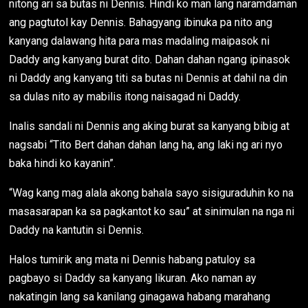
nitong ari sa butas ni Dennis. Hindi ko man lang naramdaman
ang pagtutol kay Dennis. Bahagyang ibinuka pa nito ang
kanyang dalawang hita para mas madaling maipasok ni
Daddy ang kanyang burat dito. Dahan dahan ngang ipinasok
ni Daddy ang kanyang titi sa butas ni Dennis at dahil na din
sa dulas nito ay mabilis itong naisagad ni Daddy.
Inalis sandali ni Dennis ang aking burat sa kanyang bibig at
nagsabi “Tito Bert dahan dahan lang ha, ang laki ng ari nyo
baka hindi ko kayanin”.
“Wag kang mag alala akong bahala sayo sisiguraduhin ko na
masasarapan ka sa pagkantot ko sau” at sinimulan na nga ni
Daddy na kantutin si Dennis.
Halos tumirik ang mata ni Dennis habang patuloy sa
pagbayo si Daddy sa kanyang likuran. Ako naman ay
nakatingin lang sa kanilang ginagawa habang marahang