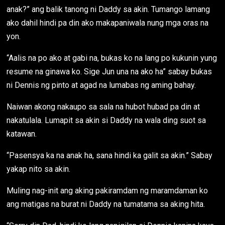
anak?” ang balik tanong ni Daddy sa akin. Tumango lamang
ako dahil hindi pa din ako makapaniwala nung mga oras na
yon.
“Aalis na po ako at gabi na, bukas ko na lang po kukunin yung
resume na ginawa ko. Sige Jun una na ako ha” sabay bukas
ni Dennis ng pinto at agad na lumabas ng aming bahay.
Naiwan akong nakaupo sa sala na hubot hubad pa din at
nakatulala. Lumapit sa akin si Daddy na wala ding suot sa
katawan.
“Pasensya ka na anak ha, sana hindi ka galit sa akin.” Sabay
yakap nito sa akin.
Muling nag-init ang aking pakiramdam ng maramdaman ko
ang matigas na burat ni Daddy na tumatama sa aking hita.