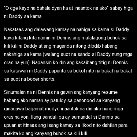
“O cge kayo na bahala dyan ha at inaantok na ako” sabay higa
ni Daddy sa kama.
Nakataas ang dalawang kamay na nahiga sa kama si Daddy
kaya kitang kita namin ni Dennis ang malalagong buhok sa
kili kili ni Daddy at ang maganda nitong dibdib habang
nakahiga sa kama (walang suot na sando si Daddy nung mga
oras na yun). Napansin ko din ang kakaibang titig ni Dennis
sa katawan ni Daddy papunta sa bukol nito na bakat na bakat
sa suot na boxer shorts.
Sinumalan na ni Dennis na gawin ang kanyang resume
habang ako naman ay patuloy sa panonood sa kanyang
ginagawa bagamat medyo inaantok na din ako nung mga
oras na yon. Ilang sandali pa ay sumandal si Dennis sa
upuan at itinaas ang isang kamay sa likod nito dahilan para
makita ko ang kanyang buhok sa kili kili.