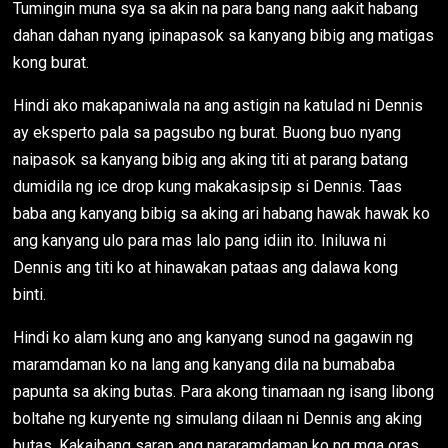
Tumingin muna sya sa akin na para bang nang aakit habang
dahan dahan nyang ipinapasok sa kanyang bibig ang matigas
kong burat.
Hindi ako makapaniwala na ang astigin na katulad ni Dennis
ay eksperto pala sa pagsubo ng burat. Buong buo nyang
naipasok sa kanyang bibig ang aking titi at parang batang
dumidila ng ice drop kung makakasipsip si Dennis. Taas
baba ang kanyang bibig sa aking ari habang hawak hawak ko
ang kanyang ulo para mas lalo pang idiin ito. Iniluwa ni
Dennis ang titi ko at hinawakan pataas ang dalawa kong
binti.
Hindi ko alam kung ano ang kanyang sunod na gagawin ng
maramdaman ko na lang ang kanyang dila na bumababa
papunta sa aking butas. Para akong tinamaan ng isang libong
boltahe ng kuryente ng simulang dilaan ni Dennis ang aking
butas. Kakaibang sarap ang nararamdaman ko ng mga oras