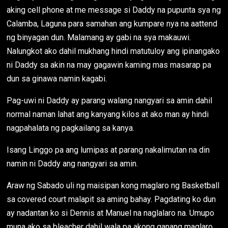
aking cell phone at me message si Daddy na pupunta sya ng
Calamba, Laguna para samahan ang kumpare nya na aattend
ng binyagan dun. Malamang ay gabi na sya makauwi.
Nalungkot ako dahil mukhang hindi matutuloy ang ipinangako
ni Daddy sa akin na may gagawin kaming mas masarap pa
dun sa ginawa namin kagabi.
Pag-uwi ni Daddy ay parang walang nangyari sa amin dahil
normal naman lahat ang kanyang kilos at ako man ay hindi
nagpahalata ng pagkailang sa kanya.
Isang Linggo pa ang lumipas at parang nakalimutan na din
namin ni Daddy ang nangyari sa amin.
Araw ng Sabado uli ng maisipan kong maglaro ng Basketball
sa covered court malapit sa aming bahay. Pagdating ko dun
ay nadantan ko si Dennis at Manuel na naglalaro na. Umupo
muna ako sa bleacher dahil wala pa akong ganang maglaro