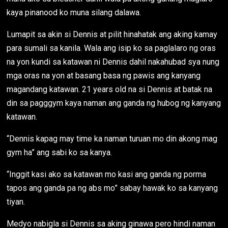
kaya pinanood ko muna silang dalawa.
Lumapit sa akin si Dennis at pilit hinahatak ang aking kamay
para sumali sa kanila. Wala ang isip ko sa paglalaro ng oras
na yon kundi sa katawan ni Dennis dahil nakahubad sya nung
mga oras na yon at basang basa ng pawis ang kanyang
magandang katawan. 21 years old na si Dennis at batak na
din sa pagggym kaya naman ang ganda ng hubog ng kanyang
katawan.
“Dennis kapag may time ka naman turuan mo din akong mag
gym ha” ang sabi ko sa kanya.
“Inggit kasi ako sa katawan mo kasi ang ganda ng porma
tapos ang ganda pa ng abs mo” sabay hawak ko sa kanyang
tiyan.
Medyo nabigla si Dennis sa aking ginawa pero hindi naman