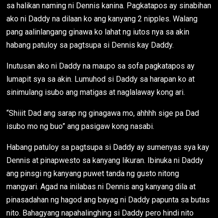
sa halikan naming ni Dennis kanina. Pagkatapos ay sinabihan
ako ni Daddy na dilaan ko ang kanyang 2 nipples. Walang
pang aalinlangang ginawa ko lahat ng iutos nya sa akin
habang patuloy sa pagtsupa si Dennis kay Daddy.
Inutusan ako ni Daddy na maupo sa sofa pagkatapos ay
lumapit sya sa akin. Lumuhod si Daddy sa harapan ko at
sinimulang isubo ang matigas at naglalaway kong ari.
“Shiiit Dad ang sarap ng ginagawa mo, ahhhh sige pa Dad
isubo mo ng buo” ang pasigaw kong nasabi.
Habang patuloy sa pagtsupa si Daddy ay sumenyas sya kay
Dennis at pinapwesto sa kanyang likuran. Ibinuka ni Daddy
ang pinsgi ng kanyang puwet tanda ng gusto nitong
mangyari. Agad na inilabas ni Dennis ang kanyang dila at
pinasadahan ng hagod ang bayag ni Daddy papunta sa butas
nito. Bahagyang napahalinghing si Daddy pero hindi nito