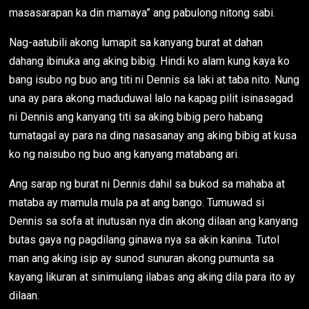
masasarapan ka din mamaya” ang pabulong nitong sabi.
Nag-aatubili akong lumapit sa kanyang burat at dahan
dahang ibinuka ang aking bibig. Hindi ko alam kung kaya ko
bang isubo ng buo ang titi ni Dennis sa laki at taba nito. Nung
una ay para akong maduduwal lalo na kapag pilit isinasagad
ni Dennis ang kanyang titi sa aking bibig pero habang
tumatagal ay para na ding nasasanay ang aking bibig at kusa
ko ng naisubo ng buo ang kanyang matabang ari.
Ang sarap ng burat ni Dennis dahil sa bukod sa mahaba at
mataba ay mamula mula pa at ang bango. Tumuwad si
Dennis sa sofa at inutusan nya din akong dilaan ang kanyang
butas gaya ng pagdilang ginawa nya sa akin kanina. Tutol
man ang aking isip ay sunod sunuran akong pumunta sa
kayang likuran at sinimulang ilabas ang aking dila para ito ay
dilaan.