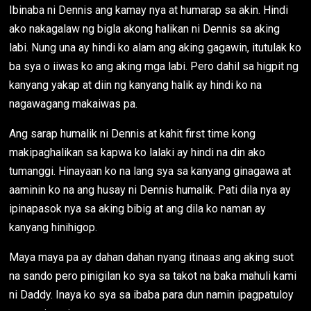
Ibinaba ni Dennis ang kamay nya at humarap sa akin. Hindi
ako nakagalaw ng bigla akong halikan ni Dennis sa aking
labi. Nung una ay hindi ko alam ang aking gagawin, itutulak ko
ba sya o iiwas ko ang aking mga labi. Pero dahil sa higpit ng
kanyang yakap at diin ng kanyang halik ay hindi ko na
nagawagang makaiwas pa.
Ang sarap humalik ni Dennis at kahit first time kong
makipaghalikan sa kapwa ko lalaki ay hindi na din ako
tumanggi. Hinayaan ko na lang sya sa kanyang ginagawa at
aaminin ko na ang husay ni Dennis humalik. Pati dila nya ay
ipinapasok nya sa aking bibig at ang dila ko naman ay
kanyang hinihigop.
Maya maya pa ay dahan dahan nyang itinaas ang aking suot
na sando pero pinigilan ko sya sa takot na baka mahuli kami
ni Daddy. Inaya ko sya sa ibaba para dun namin ipagpatuloy