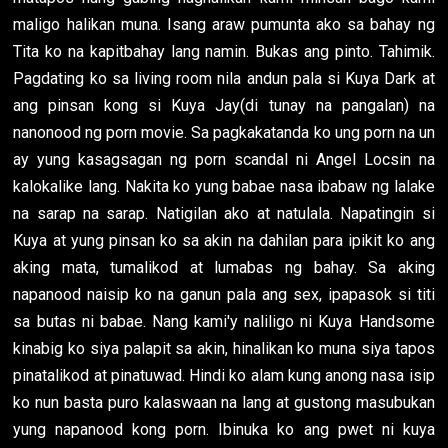
maligo halikan muna. Isang araw pumunta ako sa bahay ng
Tita ko na kapitbahay lang namin. Bukas ang pinto. Tahimik.
Pagdating ko sa living room nila andun pala si Kuya Dark at
ang pinsan kong si Kuya Jay(di tunay na pangalan) na
nanonood ng porn movie. Sa pagkakatanda ko ung porn na un
ay yung kasagsagan ng porn scandal ni Angel Locsin na
kalokalike lang. Nakita ko yung babae nasa ibabaw ng lalake
na sarap na sarap. Natigilan ako at natulala. Napatingin si
Kuya at yung pinsan ko sa akin na dahilan para ipikit ko ang
aking mata, tumalikod at lumabas ng bahay. Sa aking
napanood naisip ko na ganun pala ang sex, ipapasok si titi
sa butas ni babae. Nang kami'y naliligo ni Kuya Handsome
kinabig ko siya palapit sa akin, hinalikan ko muna siya tapos
pinatalikod at pinatuwad. Hindi ko alam kung anong nasa isip
ko nun basta puro kalaswaan na lang at gustong masubukan
yung napanood kong porn. Ibinuka ko ang pwet ni kuya