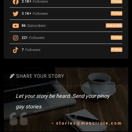
3.1K+
Followers
Follow
3.1K+
Followers
Follow
86
Subscribers
Subscribe
221
Followers
Follow
7
Followers
Follow
SHARE YOUR STORY
Let your story be heard. Send your pinoy
gay stories
-
stories@mencircle.com