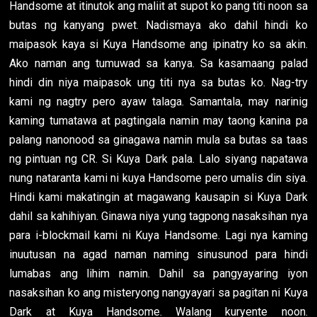
Handsome at itinutok ang maliit at supot ko pang titi noon sa
butas ng kanyang pwet. Nadismaya ako dahil hindi ko
maipasok kaya si Kuya Handsome ang ipinatry ko sa akin.
Ako naman ang tumuwad sa kanya. Sa kasamaang palad
hindi din niya maipasok ung titi nya sa butas ko. Nag-try
kami ng nagtry pero ayaw talaga. Samantala, may narinig
kaming tumatawa at pagtingala namin may taong kanina pa
palang nanonood sa ginagawa namin mula sa butas sa taas
ng pintuan ng CR. Si Kuya Dark pala. Lalo siyang napatawa
nung nataranta kami ni kuya Handsome pero umalis din siya.
Hindi kami makatingin at magawang kausapin si Kuya Dark
dahil sa kahihiyan. Ginawa niya yung tagpong nasaksihan nya
para i-blockmail kami ni Kuya Handsome. Lagi nya kaming
inuutusan na agad naman naming sinusunod para hindi
lumabas ang lihim namin. Dahil sa pangyayaring iyon
nasaksihan ko ang misteryong nangyayari sa pagitan ni Kuya
Dark at Kuya Handsome. Walang kuryente noon.