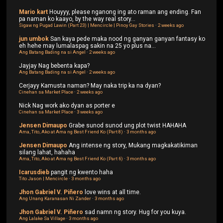
Mario kart
Houyyy, please nganong ing ato raman ang ending. Fan
pa naman ko kaayo, by the way real story...
Sigaw ng Pugad Lawin (Part 23) | Mencircle | Pinoy Gay Stories
·
2 weeks ago
jun umbok
San kaya pede maka nood ng ganyan ganyan fantasy ko
eh hehe may lumalaspag sakin na 25 yo plus na...
Ang Batang Bading na si Angel
·
2 weeks ago
Jayjay
Nag bebenta kapa?
Ang Batang Bading na si Angel
·
2 weeks ago
Cerjayy
Kamusta naman? May naka trip ka na dyan?
Cinehan sa Market Place
·
2 weeks ago
Nick
Nag work ako dyan as porter e
Cinehan sa Market Place
·
3 weeks ago
Jensen Dimaupo
Grabe sunod sunod ung plot twist HAHAHA
Ama, Tito, Ako at Ama ng Best Friend Ko (Part 8)
·
3 months ago
Jensen Dimaupo
Ang intense ng story, Mukang magkakatikiman
silang lahat, hahaha
Ama, Tito, Ako at Ama ng Best Friend Ko (Part 6)
·
3 months ago
Icarusdieb
pangit ng kwento haha
Tito Jason | Mencircle
·
3 months ago
Jhon Gabriel V. Piñero
love wins at all time.
Ang Unang Karanasan Ni Zander
·
3 months ago
Jhon Gabriel V. Piñero
sad namn ng story. Hug for you kuya.
Ang Lalake Sa Village
·
3 months ago