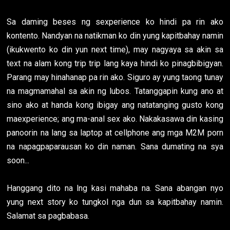
Sa daming beses ng sexperience ko hindi pa rin ako
kontento. Nandyan na natikman ko din yung kapitbahay namin
(ikukwento ko din yun next time), may nagyaya sa akin sa
text na alam kong trip trip lang kaya hindi ko pinagbibigyan.
Parang may hinahanap pa rin ako. Siguro ay yung taong tunay
na magmamahal sa akin ng lubos. Tatanggapin kung ano at
sino ako at handa kong ibigay ang natatanging gusto kong
maexperience; ang ma-anal sex ako. Nakakasawa din kasing
panoorin na lang sa laptop at cellphone ang mga M2M porn
na napagpaparausan ko din naman. Sana dumating na sya
soon...
Hanggang dito na lng kasi mahaba na. Sana abangan nyo
yung next story ko tungkol nga dun sa kapitbahay namin.
Salamat sa pagbabasa.