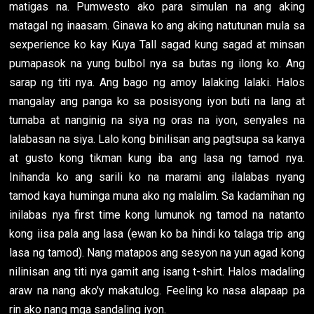
matigas na. Pumwesto ako para simulan na ang aking
matagal ng inaasam. Ginawa ko ang aking natutunan mula sa
sexperience ko kay Kuya Tall sagad kung sagad at minsan
pumapasok na yung bulbol nya sa butas ng ilong ko. Ang
sarap ng titi nya. Ang bago ng amoy lalaking lalaki. Halos
mangalay ang panga ko sa posisyong iyon buti na lang at
tumaba at nanginig na siya ng oras na iyon, senyales na
lalabasan na siya. Lalo kong binilisan ang pagtsupa sa kanya
at gusto kong tikman kung iba ang lasa ng tamod nya.
Inihanda ko ang sarili ko na marami ang ilalabas nyang
tamod kaya huminga muna ako ng malalim. Sa kadamihan ng
inilabas nya first time kong lumunok ng tamod na natanto
kong iisa pala ang lasa (ewan ko ba hindi ko talaga trip ang
lasa ng tamod). Nang matapos ang sesyon na yun agad kong
nilinisan ang titi nya gamit ang isang t-shirt. Halos madaling
araw na nang ako'y makatulog. Feeling ko nasa alapaap pa
rin ako nang mga sandaling iyon.