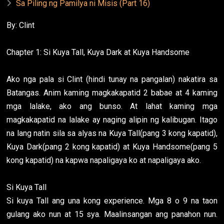
Sa Piling ng Pamilya ni Misis (Part 16)
By: Clint
Chapter 1: Si Kuya Tall, Kuya Dark at Kuya Handsome
Ako nga pala si Clint (hindi tunay na pangalan) nakatira sa
Batangas. Anim kaming magkakapatid 2 babae at 4 kaming
mga lalake, ako ang bunso. At lahat kaming mga
magkakapatid na lalake ay naging alipin ng kalibugan. Itago
na lang natin sila sa alyas na Kuya Tall(pang 3 kong kapatid),
Kuya Dark(pang 2 kong kapatid) at Kuya Handsome(pang 5
kong kapatid) na kapwa napaligaya ko at napaligaya ako.
Si Kuya Tall
Si kuya Tall ang una kong experience. Mga 8 o 9 na taon
gulang ako nun at 15 sya. Maalinsangan ang panahon nun.