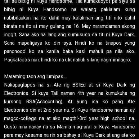
titi sa bibig ni Kuya Handsome. Tila kumakadyot pa siya sa
bibig ni Kuya Handsome na walang pakialam kung
nabibilaukan na ito dahil may kalakihan ang titi nito dahil
binata na ito at may gulang na 16. May naramdaman akong
inggit. Sana ako na lang ang sumususo sa titi ni Kuya Dark.
Sana mapaligaya ko din sya. Hindi ko na tinapos yung
panonood ko sa kanila baka kasi mahuli pa nila ako.
Pagkatapos nun, hindi ko na ulit nahuli silang nagmimilagro.
Maraming taon ang lumipas....
Nakapagtapos na si Ate ng BSIEd at si Kuya Dark ng
Electronics. Si kuya Tall naman 4th year na kumukuha ng
kursong BSA(Accounting). At yung isa ko pang Ate
Electronics din at 2nd year na. Si Kuya Handsome naman ay
magco-college na at ako magthi-3rd year high school na.
Gusto nina nanay na sa Manila mag-aral si Kuya Handsome
para may kasama na rin sa bahay si Kuya Dark at ang ate ko