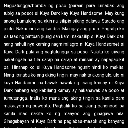
Nagpatungga/bomba ng poso (paraan para lumabas ang
tubig sa poso) si Kuya Dark kay Kuya Handsome. May kung
anong bumulong sa akin na silipin silang dalawa. Sarado ang
pinto. Nakasindi ang kandila. Maingay ang poso. Pagsilip ko
sa taas ng pintuan (kung san kami nakasilip si Kuya Dark dati
nang nahuli nya kaming nagmimilagro ni Kuya Handsome) si
Kuya Dark pala ang nagtutungga sa poso. Nakita ko siyang
nakatingala na tila sarap na sarap at minsan ay napapapikit
pa. Hinanap ko si Kuya Handsome ngunit hindi ko makita.
Nang ibinaba ko ang aking tingin, may nakita akong ulo, ulo ni
kuya Handsome na hawak hawak ng isang kamay ni Kuya
Dark habang ang kabilang kamay ay nakahawak sa poso at
tumutungga. Inalis ko muna ang aking tingin sa kanila para
makaayos ng puwesto. Pagbalik ko sa aking panonood sa
kanila mas nakita ko ng maayos ang ginagawa nila.
Ginagabayan ni Kuya Dark na paglabas-masok ang kanyang