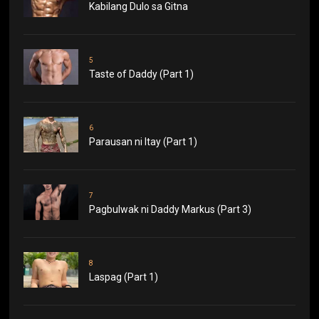
Kabilang Dulo sa Gitna
5
Taste of Daddy (Part 1)
6
Parausan ni Itay (Part 1)
7
Pagbulwak ni Daddy Markus (Part 3)
8
Laspag (Part 1)