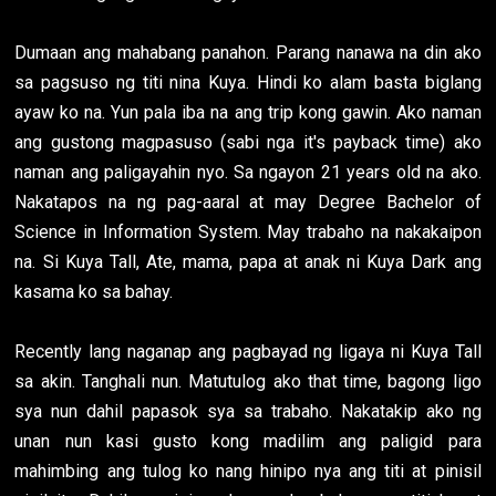
Dumaan ang mahabang panahon. Parang nanawa na din ako
sa pagsuso ng titi nina Kuya. Hindi ko alam basta biglang
ayaw ko na. Yun pala iba na ang trip kong gawin. Ako naman
ang gustong magpasuso (sabi nga it's payback time) ako
naman ang paligayahin nyo. Sa ngayon 21 years old na ako.
Nakatapos na ng pag-aaral at may Degree Bachelor of
Science in Information System. May trabaho na nakakaipon
na. Si Kuya Tall, Ate, mama, papa at anak ni Kuya Dark ang
kasama ko sa bahay.
Recently lang naganap ang pagbayad ng ligaya ni Kuya Tall
sa akin. Tanghali nun. Matutulog ako that time, bagong ligo
sya nun dahil papasok sya sa trabaho. Nakatakip ako ng
unan nun kasi gusto kong madilim ang paligid para
mahimbing ang tulog ko nang hinipo nya ang titi at pinisil