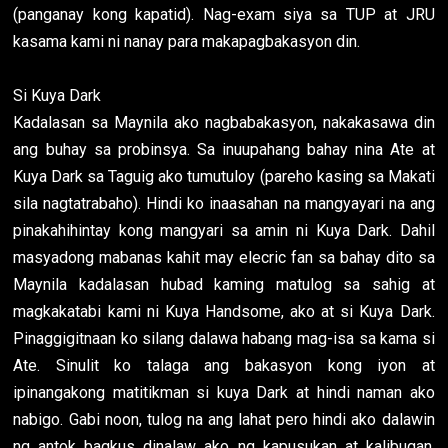
(panganay kong kapatid). Nag-exam siya sa TUP at JRU
kasama kami ni nanay para makapagbakasyon din.
Si Kuya Dark
Kadalasan sa Maynila ako nagbabakasyon, nakakasawa din
ang buhay sa probinsya. Sa inuupahang bahay nina Ate at
Kuya Dark sa Taguig ako tumutuloy (pareho kasing sa Makati
sila nagtatrabaho). Hindi ko inaasahan na mangyayari na ang
pinakahihintay kong mangyari sa amin ni Kuya Dark. Dahil
masyadong mabanas kahit may elecric fan sa bahay dito sa
Maynila kadalasan hubad kaming matulog sa sahig at
magkakatabi kami ni Kuya Handsome, ako at si Kuya Dark.
Pinaggigitnaan ko silang dalawa habang mag-isa sa kama si
Ate. Sinulit ko talaga ang bakasyon kong iyon at
ipinangakong matitikman si kuya Dark at hindi naman ako
nabigo. Gabi noon, tulog na ang lahat pero hindi ako dalawin
ng antok bagkus dinalaw ako ng kapusukan at kalibugan.