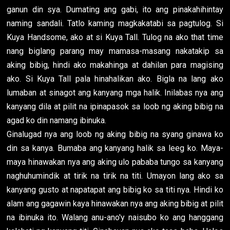
ganun din sya. Dumating ang gabi, ito ang pinakahihintay
naming sandali. Tatlo kaming magkakatabi sa pagtulog. Si
Kuya Handsome, ako at si Kuya Tall. Tulog na ako that time
nang biglang parang may mamasa-masang nakatakip sa
aking bibig, hindi ako makahinga at dahilan para magising
ako. Si Kuya Tall pala hinahalikan ako. Bigla na lang ako
lumaban at sinagot ang kanyang mga halik. Inilabas nya ang
kanyang dila at pilit na ipinapasok sa loob ng aking bibig na
agad ko din namang ibinuka.
Ginalugad nya ang loob ng aking bibig na syang ginawa ko
din sa kanya. Bumaba ang kanyang halik sa leeg ko. Maya-
maya hinawakan nya ang aking ulo pababa tungo sa kanyang
naghuhumindik at tirik na tirik na titi. Umayon lang ako sa
kanyang gusto at napatapat ang bibig ko sa titi nya. Hindi ko
alam ang gagawin kaya hinawakan nya ang aking bibig at pilit
na ibinuka ito. Walang anu-ano'y naisubo ko ang hanggang