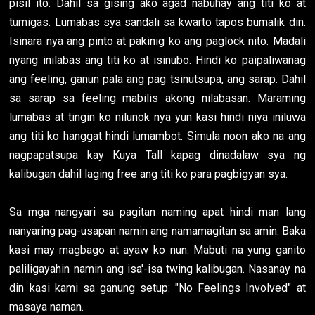
pisil ito. Dahil sa gising ako agad nabuhay ang titi ko at
tumigas. Lumabas sya sandali sa kwarto tapos bumalik din.
Isinara nya ang pinto at pakinig ko ang paglock nito. Madali
nyang inilabas ang titi ko at isinubo. Hindi ko paipaliwanag
ang feeling, ganun pala ang pag tsinutsupa, ang sarap. Dahil
sa sarap sa feeling mabilis akong nilabasan. Maraming
lumabas at tingin ko nilunok nya yun kasi hindi niya iniluwa
ang titi ko hanggat hindi lumambot. Simula noon ako na ang
nagpapatsupa kay Kuya Tall kapag dinadalaw sya ng
kalibugan dahil laging free ang titi ko para pagbigyan sya.
Sa mga nangyari sa pagitan naming apat hindi man lang
nanyaring pag-usapan namin ang namamagitan sa amin. Baka
kasi may magbago at ayaw ko nun. Mabuti na yung ganito
paliligayahin namin ang isa'-isa twing kalibugan. Nasanay na
din kasi kami sa ganung setup: "No Feelings Involved" at
masaya naman.