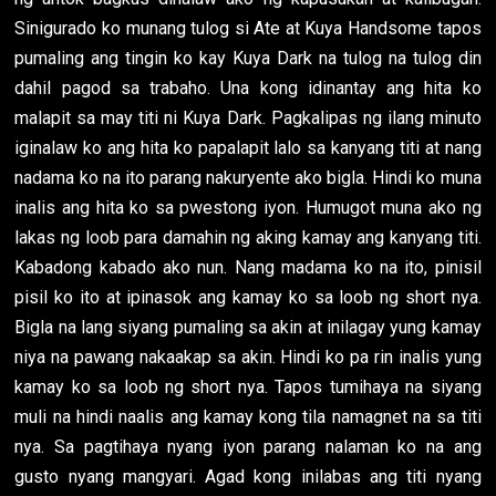
Sinigurado ko munang tulog si Ate at Kuya Handsome tapos
pumaling ang tingin ko kay Kuya Dark na tulog na tulog din
dahil pagod sa trabaho. Una kong idinantay ang hita ko
malapit sa may titi ni Kuya Dark. Pagkalipas ng ilang minuto
iginalaw ko ang hita ko papalapit lalo sa kanyang titi at nang
nadama ko na ito parang nakuryente ako bigla. Hindi ko muna
inalis ang hita ko sa pwestong iyon. Humugot muna ako ng
lakas ng loob para damahin ng aking kamay ang kanyang titi.
Kabadong kabado ako nun. Nang madama ko na ito, pinisil
pisil ko ito at ipinasok ang kamay ko sa loob ng short nya.
Bigla na lang siyang pumaling sa akin at inilagay yung kamay
niya na pawang nakaakap sa akin. Hindi ko pa rin inalis yung
kamay ko sa loob ng short nya. Tapos tumihaya na siyang
muli na hindi naalis ang kamay kong tila namagnet na sa titi
nya. Sa pagtihaya nyang iyon parang nalaman ko na ang
gusto nyang mangyari. Agad kong inilabas ang titi nyang