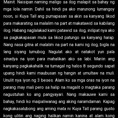
Mainit. Naisipan naming maligo sa ilog malapit sa bahay ng
mga lola namin. Dahil sa hindi pa ako marunong lumangoy
noon, si Kuya Tall ang pumapasan sa akin sa kanyang likod
para makarating sa malalim na part at makatawid sa kabilang
ilog. Habang naglalakad kami patawid sa ilog, inilipat nya ako
sa pagkakapasan mula sa likod patungo sa kanyang harap.
Nang nasa gitna at malalim na part na kami ng ilog, bigla na
lang siyang lumubog. Nagulat ako at natakot yun pala
sinadya na iyon para mahalikan ako sa labi. Mariin ang
kanyang pagkakahalik na tumagal ng halos 8 segundo sapat
upang hindi kami maubusan ng hangin at umultaw na muli.
Unulit nya iyon ng 3 beses. Alam ko sa mga oras na iyon na
parang may mali pero sa halip na magalit o magtaka parang
nagustuhan ko ang pangyayari. Nang makauwe kami sa
bahay, hindi ko maipaliwanag ang aking naramdaman. Kapag
nagkakasalubong ang aming mata ni Kuya Tall parang gusto
kong ulitin ang naging halikan namin kanina at alam kong