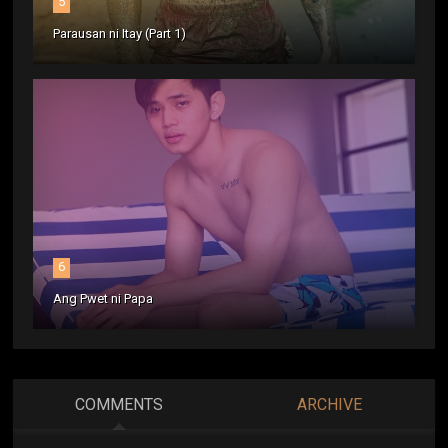
5
Parausan ni Itay (Part 1)
6
Ang Pwet ni Papa
COMMENTS
ARCHIVE