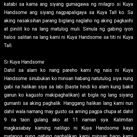
katabi sa kama ang siyang gumagawa ng milagro si Kuya
Handsome ang siyang nagpapaligaya sa Kuya Tall ko. Sa
aking nasaksihan parang biglang naglaho ng aking pagkaiihi
at pinilit ko na lang matulog muli. Simula ng gabing iyon
halos salitan na lang kami ni Kuya Handsome sa titi ni Kuya
Tall.
Si Kuya Handsome
Dahil sa alam ko nang pareho kami ng nais ni Kuya
Handsome sinubukan ko minsan habang natutulog siya nung
gabi na halikan siya sa labi (basta hindi ko alam kung bakit
ganun ko kagusto makipaghalikan) at bigla ng lang siyang
gumanti sa aking paghalik. Hanggang halikan lang kami nun
dahil wala namang may gusto sa aming pagpa chupa at dahil
9 na taon gulang ako at 11 naman sya. Kalimitan
magkasabay kaming naliligo ni Kuya Handsome kaya
matapos nung gabing naghalikan kami minsan bago kami