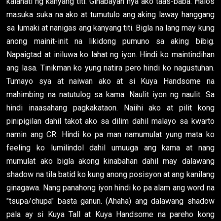
kalahati ng kanyang titi. Ginabayan nya ako taas-baba. Halos
masuka suka na ako at tumutulo ang aking laway hanggang
sa lumaki at nanigas ang kanyang titi. Bigla na lang may kung
anong mainit-init na likidong pumuno sa aking bibig.
Napaigtad at iniluwa ko lahat ng iyon. Hindi ko maintindihan
ang lasa. Tinikman ko yung natira pero hindi ko nagustuhan.
Tumayo sya at naiwan ako at si Kuya Handsome na
mahimbing na natutulog sa kama. Naulit iyon ng naulit. Sa
hindi inaasahang pagkakataon. Naiihi ako at pilit kong
pinipigilan dahil takot ako sa dilim dahil malayo sa kwarto
namin ang CR. Hindi ko pa man namumulat yung mata ko
feeling ko lumilindol dahil umuuga ang kama at nang
mumulat ako bigla akong kinabahan dahil may dalawang
shadow na tila batid ko kung anong posisyon at ang kanilang
ginagawa. Nang panahong iyon hindi ko pa alam ang word na
"tsupa/chupa" basta ganun. (Ahaha) ang dalawang shadow
pala ay si Kuya Tall at Kuya Handsome na pareho kong