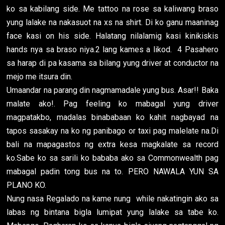
ko sa kabilang side. Me tattoo na rose sa kaliwang braso
yung lalake na nakasuot na xs na shirt. Di ko ganu maaninag
face kasi on his side. Halatang nilalamig kasi kinikiskis
hands nya sa braso niya.2 lang kames a likod. 4 Pasahero
sa harap di pa kasama sa bilang yung driver at conductor na
mejo me itsura din.
Umaandar na parang din nagmamadale yung bus. Asar!! Baka
malate ako!. Pag feeling ko mabagal yung driver
magpatakbo, madalas binababaan ko kahit nagbayad na
tapos sasakay na ko ng panibago or taxi pag malelate na.Di
bali na mapagastos ng extra kesa magkalate sa record
ko.Sabe ko sa sarili ko bababa ako sa Commonwealth pag
mabagal padin tong bus na to. PERO NAWALA YUN SA
PLANO KO.
Nung nasa Regalado na kame nung while nakatingin ako sa
labas ng bintana bigla lumipat yung lalake sa tabe ko.