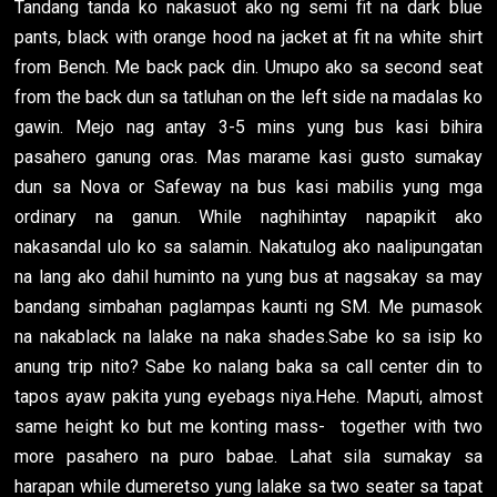
Tandang tanda ko nakasuot ako ng semi fit na dark blue
pants, black with orange hood na jacket at fit na white shirt
from Bench. Me back pack din. Umupo ako sa second seat
from the back dun sa tatluhan on the left side na madalas ko
gawin. Mejo nag antay 3-5 mins yung bus kasi bihira
pasahero ganung oras. Mas marame kasi gusto sumakay
dun sa Nova or Safeway na bus kasi mabilis yung mga
ordinary na ganun. While naghihintay napapikit ako
nakasandal ulo ko sa salamin. Nakatulog ako naalipungatan
na lang ako dahil huminto na yung bus at nagsakay sa may
bandang simbahan paglampas kaunti ng SM. Me pumasok
na nakablack na lalake na naka shades.Sabe ko sa isip ko
anung trip nito? Sabe ko nalang baka sa call center din to
tapos ayaw pakita yung eyebags niya.Hehe. Maputi, almost
same height ko but me konting mass- together with two
more pasahero na puro babae. Lahat sila sumakay sa
harapan while dumeretso yung lalake sa two seater sa tapat