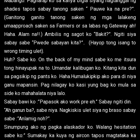
Mabango. Pagharap ko sa kanya bigla siyang nagtanggal ng
shades tapos sabay tanong saken “ Pauwe ka na pre?”.
(Ganitong ganito tanong saken ng mga lalakeng
umaapproach saken sa Farmers or sa labas ng Gateway ah!
Haha. Alam na!!.) Ambilis ng sagot ko “Bakit?”. Ngiti siya
sabay sabe “Pwede sabayan kita?”.. (Hayop tong isang to
wrong timing ulet).
Huh? Sabe ko. On the back of my mind sabe ko me itsura
tong hinayupak na to. Umandar kalibugan ko. Kitang kita dun
sa pagsikip ng pants ko. Haha.Humalukipkip ako para di niya
ganu mapansin. Pag nilagay ko kasi yung bag ko mula sa
side ko mahahalata niya lalo.
Sabay bawi ko :”Papasok ako work pre eh.” Sabay ngiti din.
“Ah ganun ba?, sabe niya. Nagkiskis ulet siya ng braso sabay
sabe :”Anlamig noh?”.
Sinumpung ako ng pagka alaskador ko. Walang hesitation
sabe ko:” Sumakay ka kuya ng aircon tapos magtataka ka