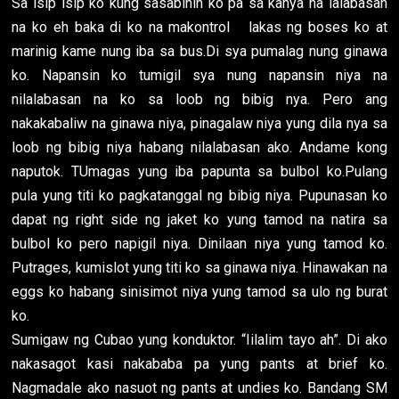
Sa isip isip ko kung sasabihin ko pa sa kanya na lalabasan
na ko eh baka di ko na makontrol lakas ng boses ko at
marinig kame nung iba sa bus.Di sya pumalag nung ginawa
ko. Napansin ko tumigil sya nung napansin niya na
nilalabasan na ko sa loob ng bibig nya. Pero ang
nakakabaliw na ginawa niya, pinagalaw niya yung dila nya sa
loob ng bibig niya habang nilalabasan ako. Andame kong
naputok. TUmagas yung iba papunta sa bulbol ko.Pulang
pula yung titi ko pagkatanggal ng bibig niya. Pupunasan ko
dapat ng right side ng jaket ko yung tamod na natira sa
bulbol ko pero napigil niya. Dinilaan niya yung tamod ko.
Putrages, kumislot yung titi ko sa ginawa niya. Hinawakan na
eggs ko habang sinisimot niya yung tamod sa ulo ng burat
ko.
Sumigaw ng Cubao yung konduktor. “Iilalim tayo ah”. Di ako
nakasagot kasi nakababa pa yung pants at brief ko.
Nagmadale ako nasuot ng pants at undies ko. Bandang SM