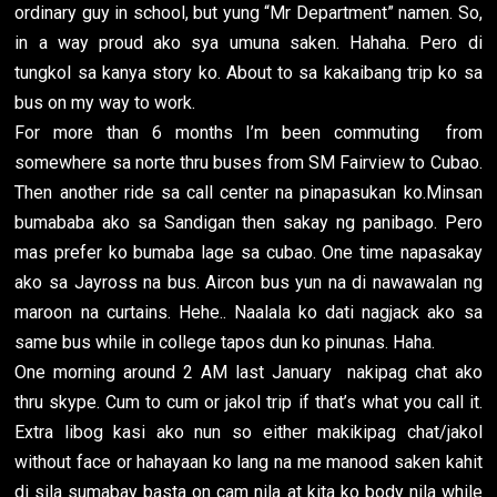
ordinary guy in school, but yung “Mr Department” namen. So,
in a way proud ako sya umuna saken. Hahaha. Pero di
tungkol sa kanya story ko. About to sa kakaibang trip ko sa
bus on my way to work.
For more than 6 months I’m been commuting from
somewhere sa norte thru buses from SM Fairview to Cubao.
Then another ride sa call center na pinapasukan ko.Minsan
bumababa ako sa Sandigan then sakay ng panibago. Pero
mas prefer ko bumaba lage sa cubao. One time napasakay
ako sa Jayross na bus. Aircon bus yun na di nawawalan ng
maroon na curtains. Hehe.. Naalala ko dati nagjack ako sa
same bus while in college tapos dun ko pinunas. Haha.
One morning around 2 AM last January nakipag chat ako
thru skype. Cum to cum or jakol trip if that’s what you call it.
Extra libog kasi ako nun so either makikipag chat/jakol
without face or hahayaan ko lang na me manood saken kahit
di sila sumabay basta on cam nila at kita ko body nila while