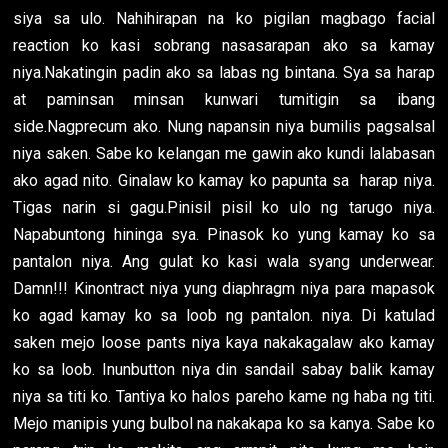
siya sa ulo. Nahihirapan na ko pigilan magbago facial
reaction ko kasi sobrang nasasarapan ako sa kamay
niya.Nakatingin padin ako sa labas ng bintana. Sya sa harap
at paminsan minsan kunwari tumitigin sa ibang
side.Nagprecum ako. Nung napansin niya bumilis pagsalsal
niya saken. Sabe ko kelangan me gawin ako kundi lalabasan
ako agad nito. Ginalaw ko kamay ko papunta sa harap niya.
Tigas narin si gagu.Pinisil pisil ko ulo ng tarugo niya.
Napabuntong hininga sya. Pinasok ko yung kamay ko sa
pantalon niya. Ang gulat ko kasi wala syang underwear.
Damn!!! Kinontract niya yung diaphragm niya para mapasok
ko agad kamay ko sa loob ng pantalon. niya. Di katulad
saken mejo loose pants niya kaya nakakagalaw ako kamay
ko sa loob. Inunbutton niya din sandail sabay balik kamay
niya sa titi ko. Tantiya ko halos pareho kame ng haba ng titi.
Mejo manipis yung bulbol na nakakapa ko sa kanya. Sabe ko