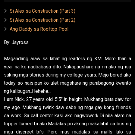
Si Alex sa Construction (Part 3)
Si Alex sa Construction (Part 2)
Ang Daddy sa Rooftop Pool
By: Jayross
Magandang araw sa lahat ng readers ng KM. More than a
year na ko nagbabasa dito. Nakapagshare na rin ako ng isa
saking mga stories during my college years. Mejo bored ako
today so naisipan ko ulet magshare ng panibagong kwento
ng kalibugan..Hehehe…
I am Nick, 27 years old. 5’5’’ in height. Mukhang bata daw for
my age. Mukhang twink daw sabe ng mga gay kong friends
sa work. Sa call center kasi ako nagwowork.Di nila alam na
tripper turned bi ako.Madalas po akong makalabit sa bus ng
mga discreet bi’s. Pero mas madalas sa malls lalo sa