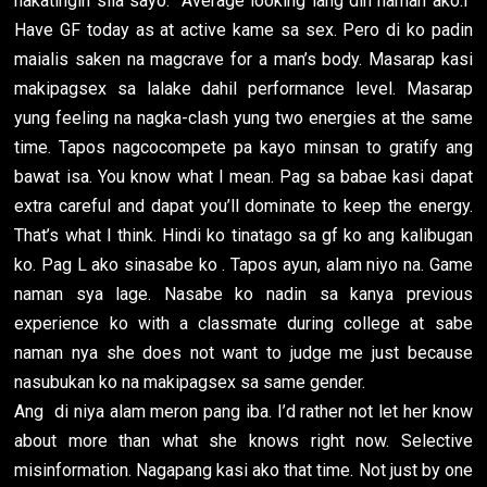
nakatingin sila sayo. Average looking lang din naman ako.I
Have GF today as at active kame sa sex. Pero di ko padin
maialis saken na magcrave for a man’s body. Masarap kasi
makipagsex sa lalake dahil performance level. Masarap
yung feeling na nagka-clash yung two energies at the same
time. Tapos nagcocompete pa kayo minsan to gratify ang
bawat isa. You know what I mean. Pag sa babae kasi dapat
extra careful and dapat you’ll dominate to keep the energy.
That’s what I think. Hindi ko tinatago sa gf ko ang kalibugan
ko. Pag L ako sinasabe ko . Tapos ayun, alam niyo na. Game
naman sya lage. Nasabe ko nadin sa kanya previous
experience ko with a classmate during college at sabe
naman nya she does not want to judge me just because
nasubukan ko na makipagsex sa same gender.
Ang di niya alam meron pang iba. I’d rather not let her know
about more than what she knows right now. Selective
misinformation. Nagapang kasi ako that time. Not just by one