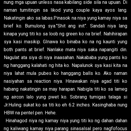
nung mga upuan unless nasa kabilang side sila na upuan. Di
naman tumitingin sa likod yung couple kaya ayos lang.
Nakatingin ako sa labas.Pinasok na niya yung kamay niya sa
brief ko. Bumulong sya.”Shit ang init”. Sandali niya lang
kinapa yung titi ko sa loob ng green ko na brief. Nahihirapan
sya kasi masikip. GInawa ko binaba ko na ng kaunti yung
both pants at brief. Nanlake mata niya saka napangiti din.
Nagulat ata siya di niya inaasahan. Nakababa yung pants ko
ng hanggang kalahati ng hita ko. Napalunok sya kasi kita na
niya lahat mula pubes ko hanggang balls ko. Ako naman
nasiyahan sa reaction niya. Hinawakan niya agad titi ko
habang nakatingin sa may harapan. Nabigla titi ko sa lameg
ng aircon lalo yung pwet ko. Sobrang tumigas talaga si
Jr.Huling sukat ko sa titi ko eh 6.2 inches. Kasinghaba nung
HBW na pentel pen. Hehe.
Hinahagod niya ng kamay niya yung titi ko ng dahan dahan
ng kaliwang kamay niya parang sinasalsal pero nagfofocus