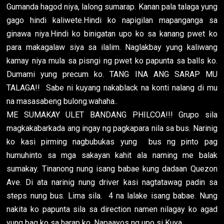
Gumanda hagod niya, lalong sumarap. Kanan pala talaga yung
gago hindi kaliwete.Hindi ko napigilan mapanganga sa
ginawa niya.Hindi ko binigatan upo ko sa kanang pwet ko
para makagalaw siya sa ilalim. Naglakbay yung kaliwang
kamay niya mula sa pisngi ng pwet ko papunta sa balls ko.
Dumami yung precum ko. TANG INA ANG SARAP MU
TALAGA!! Sabe ni kuyang nakablack na konti nalang di mu
na masasabeng bulong.wahaha..
ME SUMAKAY ULET BANDANG PHILCOA!!! Grupo sila
magkakabarkada ang ingay ng pagkapara nila sa bus. Narinig
ko kasi pirming nagbubukas yung bus ng pinto pag
humuhinto sa mga sakayan kahit ala naming me balak
sumakay. Tinanong nung isang babae kung dadaan Quezon
Ave. Di ata narinig nung driver kasi nagtatawag padin sa
steps nung bus. Lima sila. 4 na lalake isang babae. Nung
nakita ko papunta sila sa direction namen nilagay ko agad
yung bag ko sa harap ko. Napaayos ng upo si Kuya.