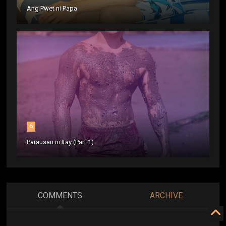
Ang Pwet ni Papa
6
Parausan ni Itay (Part 1)
COMMENTS
ARCHIVE