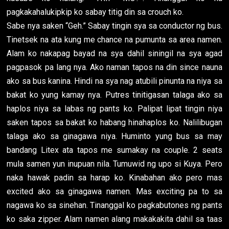
pagkakahalukipkip ko sabay titig din sa crouch ko.
Sabe nya saken “Geh.” Sabay tingin sya sa conductor ng bus.
Tinetsek na ata kung me chance na pumunta sa area namen.
Alam ko nakapag bayad na sya dahil siningil na sya agad
pagpasok pa lang nya. Ako naman tapos na din since nauna
ako sa bus kanina. Hindi na sya nag atubili pinunta na niya sa
bakat ko yung kamay nya. Putres tinitigasan talaga ako sa
haplos niya sa labas ng pants ko. Palipat lipat tingin niya
saken tapos sa bakat ko habang hinahaplos ko. Nalilibugan
talaga ako sa ginagawa niya. Huminto yung bus sa may
bandang Litex ata tapos me sumakay na couple. 2 seats
mula samen yun inupuan nila. Tumuwid ng upo si Kuya. Pero
naka hawak padin sa harap ko. Kinabahan ako pero mas
excited ako sa ginagawa namen. Mas exciting pa to sa
nagawa ko sa sinehan. Tinanggal ko pagkabutones ng pants
ko saka zipper. Alam namen alang makakakita dahil sa taas