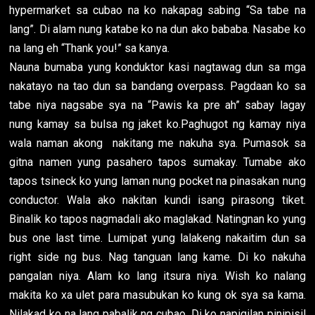
hypermarket sa cubao na ko nakapag sabing “Sa tabe na
lang”. Di alam nung katabe ko na dun ako bababa. Nasabe ko
na lang eh “Thank you!” sa kanya.
Nauna bumaba yung konduktor kasi nagtawag dun sa mga
nakatayo na tao dun sa bandang overpass. Pagdaan ko sa
tabe niya nagsabe sya na “Pawis ka pre ah” sabay lagay
nung kamay sa bulsa ng jaket ko.Paghugot ng kamay niya
wala naman akong nakitang me nakuha sya. Pumasok sa
gitna namen yung pasahero tapos sumakay. Tumabe ako
tapos tsineck ko yung laman nung pocket na pinasakan nung
conductor. Wala ako nakitan kundi isang pirasong tiket.
Binalik ko tapos nagmadali ako maglakad. Natingnan ko yung
bus one last time. Lumipat yung lalakeng nakaitim dun sa
right side ng bus. Nag tanguan lang kame. Di ko nakuha
pangalan niya. Alam ko lang itsura niya. Wish ko nalang
makita ko xa ulet para masubukan ko kung ok sya sa kama.
Nilakad ko na lang pabalik ng cubao. Di ko napigilan pinipisil