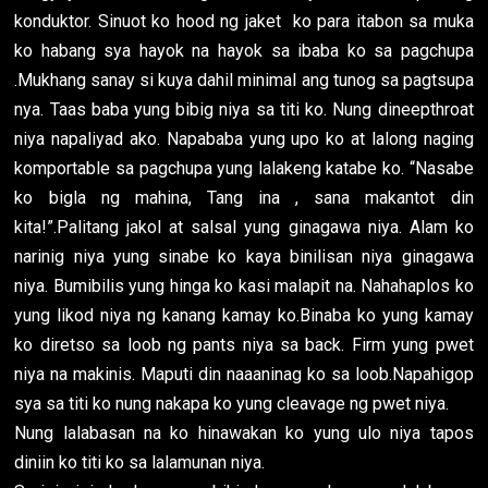
konduktor. Sinuot ko hood ng jaket ko para itabon sa muka
ko habang sya hayok na hayok sa ibaba ko sa pagchupa
.Mukhang sanay si kuya dahil minimal ang tunog sa pagtsupa
nya. Taas baba yung bibig niya sa titi ko. Nung dineepthroat
niya napaliyad ako. Napababa yung upo ko at lalong naging
komportable sa pagchupa yung lalakeng katabe ko. “Nasabe
ko bigla ng mahina, Tang ina , sana makantot din
kita!”.Palitang jakol at salsal yung ginagawa niya. Alam ko
narinig niya yung sinabe ko kaya binilisan niya ginagawa
niya. Bumibilis yung hinga ko kasi malapit na. Nahahaplos ko
yung likod niya ng kanang kamay ko.Binaba ko yung kamay
ko diretso sa loob ng pants niya sa back. Firm yung pwet
niya na makinis. Maputi din naaaninag ko sa loob.Napahigop
sya sa titi ko nung nakapa ko yung cleavage ng pwet niya.
Nung lalabasan na ko hinawakan ko yung ulo niya tapos
diniin ko titi ko sa lalamunan niya.