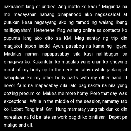
nakashort lang or undies. Ang motto ko kasi “ Maganda na
me masayahan habang pinapanood ako nagsasalsal at
putukan kesa nagsayang ako ng tamod ng walang ibang
naliligayahan”. Hehehehe. Pag walang online sa contacts ko
pupunta lang ako dito sa KM. Mag aantay ng trip din
magjakol tapos iaadd. Ayun, pasabog na kame ng ligaya.
Madalas naman napapasabay sila kasi nalilibugan sa
ginagawa ko. Kakantutin ko madalas yung unan ko showing
most of my body up to the neck or tatayo while jacking at
hahaplusin ko my other body parts with my other hand. It
never fails na mapasabay sila lalo pag nakita na nila yung
oozing precum ko. Makes me more horny. Pero that day was
exceptional. While in the middle of the session, namatay tab
ko. Lobat. Tang ina!! Grr.. Nung mamatay yung tab dun ko din
narealize na I’d be late sa work pag di ko binilisan . Dapat pa
maligo and all.