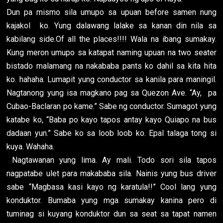
Dun pa mismo sila umupo sa upuan before samen nung
kajakol ko. Yung dalawang lalake sa kanan din nila sa
kabilang side.Of all the places!!!! Wala na ibang sumakay.
Kung meron umupo sa katapat naming upuan na two seater
bistado malamang na nakababa pants ko dahil sa kita hita
ko. hahaha. Lumapit yung conductor sa kanila para maningil.
Nagtanong yung isa magkano pag sa Quezon Ave. “Ay, pa
Cubao-Baclaran po kame.” Sabe ng conductor. Sumagot yung
katabe ko, “Baba po kayo tapos antay kayo Quiapo na bus
dadaan yun.” Sabe ko sa loob loob ko. Epal talaga tong si
kuya. Wahaha.
Nagtawanan yung lima. Ay mali. Todo sori sila tapos
nagpatabe ulet para makababa sila. Nainis yung bus driver
sabe “Magbasa kasi kayo ng karatula!!” Cool lang yung
konduktor. Bumaba yung mga sumakay kanina pero di
tuminag si kuyang konduktor dun sa seat sa tapat namen