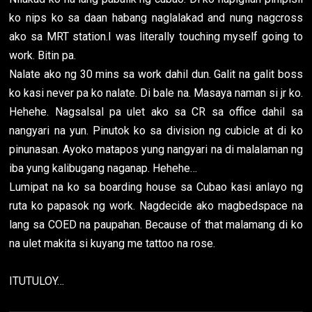
ko nips ko sa daan habang naglalakad and nung nagcross
ako sa MRT station.I was literally touching myself going to
work. Bitin pa.
Nalate ako ng 30 mins sa work dahil dun. Galit na galit boss
ko kasi never pa ko nalate. Di bale na. Masaya naman si jr ko.
Hehehe. Nagsalsal pa ulet ako sa CR sa office dahil sa
nangyari na yun. Pinutok ko sa division ng cubicle at di ko
pinunasan. Ayoko matapos yung nangyari na di malalaman ng
iba yung kalibugang naganap. Hehehe…
Lumipat na ko sa boarding house sa Cubao kasi anlayo ng
ruta ko papasok ng work. Nagdecide ako magbedspace na
lang sa COED na paupahan. Because of that malamang di ko
na ulet makita si kuyang me tattoo na rose.
ITUTULOY…