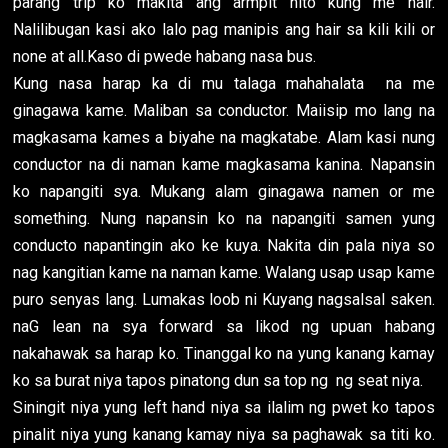
parang trip ko makita ang armpit nito kung me hair.
Nalilibugan kasi ako lalo pag manipis ang hair sa kili kili or
none at all.Kaso di pwede habang nasa bus.
Kung nasa harap ka di mu talaga mahahalata na me
ginagawa kame. Maliban sa conductor. Maiisip mo lang na
magkasama kames a biyahe na magkatabe. Alam kasi nung
conductor na di naman kame magkasama kanina. Napansin
ko napangiti sya. Mukang alam ginagawa namen or me
something. Nung napansin ko na napangiti samen yung
conducto napantingin ako ke kuya. Nakita din pala niya so
nag kangitian kame na naman kame. Walang usap usap kame
puro senyas lang. Lumakas loob ni Kuyang nagsalsal saken.
naG lean na sya forward sa likod ng upuan habang
nakahawak sa harap ko. Tinanggal ko na yung kanang kamay
ko sa burat niya tapos pinatong dun sa top ng ng seat niya.
Siningit niya yung left hand niya sa ilalim ng pwet ko tapos
pinalit niya yung kanang kamay niya sa paghawak sa titi ko.