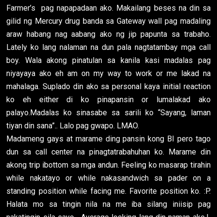
Farmer’s pag napapadaan ako. Makailang beses na din sa
gilid ng Mercury drug banda sa Gateway wall pag madaling
araw habang nag aabang ako ng jip papunta sa trabaho.
Lately ko lang nalaman na dun pala nagtatambay mga call
boy. Wala akong pinatulan sa kanila kasi madalas pag
niyayaya ako eh am on my way to work or me lakad na
mahalaga. Suplado din ako sa personal kaya initial reaction
ko eh either di ko pinapansin or lumalakad ako
palayo.Madalas ko sinasabe sa sarili ko “Sayang, laman
tiyan din sana”.. Lalo pag gwapo. LMAO.
Madameng gays at marame ding pansin kong BI pero tago
dun sa call center na pinagtatrabahuhan ko. Marame din
akong trip ibottom sa mga andun. Feeling ko masarap tirahin
while nakatayo or while nakasandwich sa pader on a
standing position while facing me. Favorite position ko. :P.
Halata mo sa tingin nila na me iba silang iniisip pag