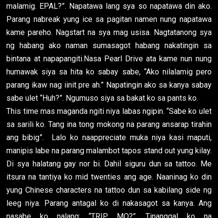
malamig. EPAL?”. Napatawa lang sya so napatawa din ako.
Parang nabreak yung ice sa pagitan namen nung napatawa
kame pareho. Nagstart na sya mag usisa. Nagtatanong sya
ng habang ako naman sumasagot habang nakatingin sa
bintana at napapangiti.Nasa Pearl Drive ata kame nun nung
humawak siya sa hita ko sabay sabe, “Ako nilalamig pero
parang ikaw nag iinit pre ah.” Napatingin ako sa kanya sabay
sabe ulet “Huh?”. Ngumuso siya sa bakat ko sa pants ko.
This time mas maganda ngiti niya labas ngipin. “Sabe ko ulet
sa sarili ko. Tang ina tong mokong na parang ansarap tirahin
ang bibig”. Lalo ko naappreciate muka niya kasi maputi,
manipis labe na parang malambot tapos stand out yung kilay.
Di sya halatang gay nor bi. Dahil siguru dun sa tattoo. Me
itsura na tantiya ko mid twenties ang age. Naaninag ko din
yung Chinese characters na tattoo dun sa kabilang side ng
leeg niya. Parang antagal ko di nakasagot sa kanya. Ang
nasabe ko nalang: “TRIP MO?”. Tinanggal ko na