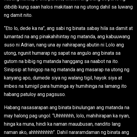
dibdib kung saan halos makitaan na ng utong dahil sa luwang
ng damit nito.
“Eto lo, dede ka na”, ang sabi ng binata sabay hila sa damit at
lumantad na ang pinakahihintay ng matanda, ang kabuuwang
suso ni Adrian, nang una ay nahirapang abutin ni Lolo ang
utong, ngunit humarap ng sapat na angulo ang binata sa
gutom na bibig ng matanda hanggang sa naabot na ito.
Sinipsip at hinigop na ng matanda ang masarap na utong ng
kanyang apo, dumede siya ng walang tigil, hayok siya at
imbes na tumigil para huminga ay humihinga na lamang ito
habang patuloy ang pagsuso.
Habang nasasarapan ang binata binulungan ang matanda na
may halong pag ungol. “Uhhhhhhh, lolo, mahihirapan ka nyan,
hinga ka muna, hindi ka naman mauubusan, nandito lang
naman ako, ahhhhhhhhh”. Dahil nararamdaman ng binata ang