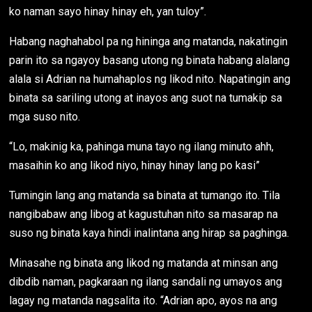
ko naman sayo hinay hinay eh, yan tuloy”.
Habang naghahabol pa ng hininga ang matanda, nakatingin
parin ito sa ngayoy basang utong ng binata habang alalang
alala si Adrian na humahaplos ng likod nito. Napatingin ang
binata sa sariling utong at inayos ang suot na tumakip sa
mga suso nito.
“Lo, makinig ka, pahinga muna tayo ng ilang minuto ahh,
masaihin ko ang likod niyo, hinay hinay lang po kasi”
Tumingin lang ang matanda sa binata at tumango ito. Tila
nangibabaw ang libog at kagustuhan nito sa masarap na
suso ng binata kaya hindi inalintana ang hirap sa paghinga.
Minasahe ng binata ang likod ng matanda at minsan ang
dibdib naman, pagkaraan ng ilang sandali ng umayos ang
lagay ng matanda nagsalita ito. “Adrian apo, ayos na ang