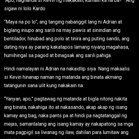
“Apo, naghanda si Kevin ng makakain, kumain ka na ba?”. Ang
sigaw ni lolo Kardo
“Maya na po lo”, ang tanging nabanggit lang ni Adrian at
biglang iniupo ang sarili na may pawis at sinindian ang
bentilador, hinubad ang polo at tinira ang puting sando, ang
dating niya ay parang kakatapos lamang niyang magahasa,
humihingal sa pagod at binagsak ang sarili pahiga.
Hindi namalayan ni Adrian na nakaidlip siya. Nang makaalis
si Kevin hinanap naman ng matanda ang binata akmang
tatangunin sana ulit kung nakakain na.
“Yanyan, apo,” pagtawag ng matanda at bigla nitong nakita
ang binata, nakahiga ito at nakasando, akap akap ng isang
kamay ang bag, naka pants pa at hindi pa nagtatanggal ng
mejas, samantalang ang isang kamay ay nakapatong sa mga
mata pagpigil sa liwanag ng ilaw, dahilan para lumitaw ang