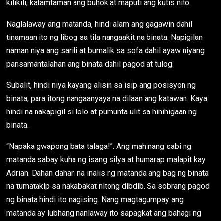
kilikili, katamtaman ang buhok at maputi ang kutis nito.
Naglalaway ang matanda, hindi alam ang gagawin dahil
tinamaan ito ng libog sa tila nangaakit na binata. Napigilan
naman niya ang sarili at bumalik sa sofa dahil ayaw niyang
pansamantalahan ang binata dahil pagod at tulog.
Subalit, hindi niya kayang alisin sa isip ang posisyon ng
binata, para itong nangaanyaya na dilaan ang katawan. Kaya
hindi na nakapigil si lolo at pumunta ulit sa hinihigaan ng
binata.
“Napaka gwapong bata talaga!”. Ang mahinang sabi ng
matanda sabay kuha ng isang silya at humarap malapit kay
Adrian. Dahan dahan na inalis ng matanda ang bag ng binata
na tumatakip sa nakabakat nitong dibdib. Sa sobrang pagod
ng binata hindi ito nagising. Nang magtagumpay ang
matanda ay lubhang nanlaway ito sapagkat ang bahagi ng