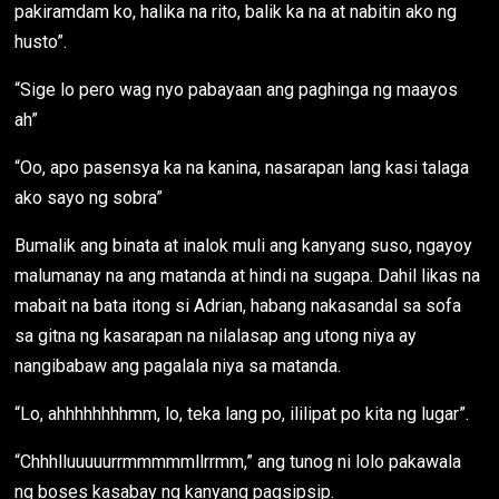
pakiramdam ko, halika na rito, balik ka na at nabitin ako ng
husto”.
“Sige lo pero wag nyo pabayaan ang paghinga ng maayos
ah”
“Oo, apo pasensya ka na kanina, nasarapan lang kasi talaga
ako sayo ng sobra”
Bumalik ang binata at inalok muli ang kanyang suso, ngayoy
malumanay na ang matanda at hindi na sugapa. Dahil likas na
mabait na bata itong si Adrian, habang nakasandal sa sofa
sa gitna ng kasarapan na nilalasap ang utong niya ay
nangibabaw ang pagalala niya sa matanda.
“Lo, ahhhhhhhhmm, lo, teka lang po, ililipat po kita ng lugar”.
“Chhhlluuuuurrmmmmmllrrmm,” ang tunog ni lolo pakawala
ng boses kasabay ng kanyang pagsipsip.