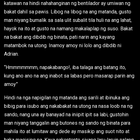
katawan na hindi nahahanginan ng bentilador ay umiwan ng
bakat dahil sa pawis. Libog na libog na ang matanda, gusto
man niyang bumalik sa sala ulit subalit tila huli na ang lahat,
hayok na ito at gusto na namang makalaplap ng suso. Bakat
na bakat ang dibdib ng binata, pati narin ang kayang
matambok na utong. Inamoy amoy ni lolo ang dibdib ni
Adrian.
“Hmmmmmmm, napakabango!, iba talaga ang batang ito,
kung ano ano na ang inabot sa labas pero masarap parin ang
amoy”
Hindi na nga napigilan ng matanda ang sarili at ibinuka ang
bibig para isubo ang nakabakat na utong na nasa loob na ng
sando, nang una ay banayad na iniipit ipit sa labi, gustohin
man niyang tanggalin ang butones ng sando ng binata para
mahila ito at lumitaw ang dede ay masikip ang suot nito at
baka magising pa. Kaya nakontento siyang laru-laruin nalang