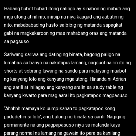
Habang hubot hubad itong naliligo ay sinabon ng mabuti ang
mga utong at nilinis, iniisip na niya kaagad ang aabutin ng
nito, mabababad ng husto sa bibig ng matanda sapagkat
gabi na magkakaroon ng mas mahabang oras ang matanda
sa pagsuso.
Sariwang sariwa ang dating ng binata, bagong paligo na
lumabas sa banyo na nakatapis lamang, nagsuot na rin ito ng
shorts at sobrang luwang na sando para malayang maabot
ng kanyang lolo ang kanyang mga utong. Hinanda ni Adrian
ang sarili at inilagay ang kanyang aralin sa study table ng
kanyang kwarto para mag aaral ito pagkatapos magpasuso.
“Ahhhhh mamaya ko uumpisahan to pagkatapos kong
padedehin si lolo’, ang bulong ng binata sa sarili. Nagiging
permanente na ang pagpapasuso niya sa matanda kaya
parang normal na lamang na gawain ito para sa kanilang