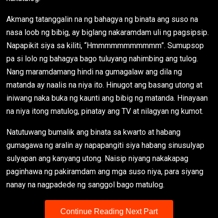
Akmang tatanggalin na ng bahagya ng binata ang suso na
nasa loob ng bibig, ay biglang nakaramdam uli ng pagsipsip.
Napapikit siya sa kiliti, “Hmmmmmmmmmmm”. Sumupsop
pa si lolo ng bahagya bago tuluyang nahimbing ang tulog.
Nang maramdamang hindi na gumagalaw ang dila ng
matanda ay naalis na niya ito. Hinugot ang basang utong at
iniwang naka buka ng kaunti ang bibig ng matanda. Hinayaan
na niya itong matulog, pinatay ang TV at nilagyan ng kumot.
Natutuwang bumalik ang binata sa kwarto at habang
gumagawa ng aralin ay napapangiti siya habang sinusulyap
sulyapan ang kanyang utong. Naisip niyang nakakapag
paginhawa ng pakiramdam ang mga suso niya, para siyang
nanay na nagpadede ng sanggol bago matulog.
Continue Reading Next Part