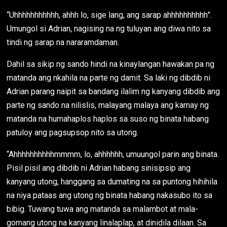
“Uhhhhhhhhhhh, ahhh lo, sige lang, ang sarap ahhhhhhhhhh”.
Umungol si Adrian, nagising na ng tuluyan ang diwa nito sa
tindi ng sarap na nararamdaman.
Dahil sa sikip ng sando hindi na kinaylangan hawakan pa ng
matanda ang nkahila na parte ng damit. Sa laki ng dibdib ni
Adrian parang naipit sa bandang ilalim ng kanyang dibdib ang
parte ng sando na nilislis, malayang malaya ang kamay ng
matanda na humahaplos haplos sa suso ng binata habang
patuloy ang pagsupsop nito sa utong.
“Ahhhhhhhhhhmmmm, lo, ahhhhhh, umuungol parin ang binata.
Pisil pisil ang dibdib ni Adrian habang sinisipsip ang
kanyang utong, hanggang sa dumating na sa puntong hihihila
na niya pataas ang utong ng binata habang nakasubo ito sa
bibig. Tuwang tuwa ang matanda sa malambot at mala-
gomang utong na kanyang linalaplap, at dinidila dilaan. Sa