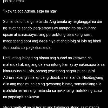
jan ok?, relax”
“Ikaw talaga Adrian, sige na nga”
Sumandal ulit ang matanda. Ang binata ay nagtanggal na din
ng suot na sando, pagkatapos ay umupo ito sa kinuhang
upuan at isinasaayos ang perpektong taas kung saan
magpapang abot ang dede niya at ang bibig ni lolo ng hindi
ito naaalis sa pagkakasandal.
Unti unting inilapit ng binata ang hubad na katawan sa
matanda habang ang dalawa nitong kamay ay nakasuporta sa
kinauupuan ni Lolo, parang pwestong nagpu-push up si
Adrian habang inilalapit ang dibdib sa matanda. Nabibigyang
diin ang mga muscles ng gwapong binata, samantalang tila
malulula naman ang matanda sa nakikitang malalaking suso
na papalapit sa kanya.
Nang mailapit na ni Adrian ang kaliwang utong sa matanda.