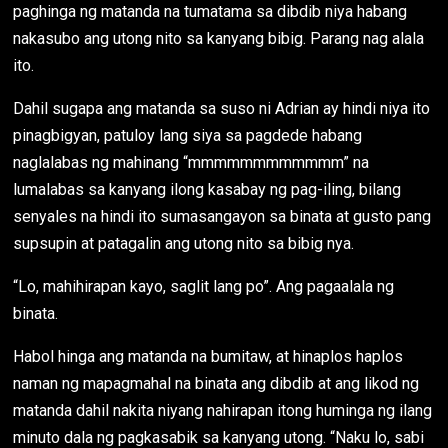
paghinga ng matanda na tumatama sa dibdib niya habang
nakasubo ang utong nito sa kanyang bibig. Parang nag alala
ito.
Dahil sugapa ang matanda sa suso ni Adrian ay hindi niya ito
pinagbigyan, patuloy lang siya sa pagdede habang
naglalabas ng mahinang “mmmmmmmmmmmm” na
lumalabas sa kanyang ilong kasabay ng pag-iling, bilang
senyales na hindi ito sumasangayon sa binata at gusto pang
supsupin at patagalin ang utong nito sa bibig nya.
“Lo, mahihirapan kayo, saglit lang po”. Ang pagaalala ng
binata.
Habol hinga ang matanda na bumitaw, at hinaplos haplos
naman ng mapagmahal na binata ang dibdib at ang likod ng
matanda dahil nakita niyang nahirapan itong huminga ng ilang
minuto dala ng pagkasabik sa kanyang utong. “Naku lo, sabi