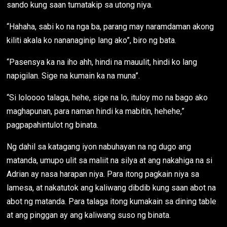
sando kung saan tumatakip sa utong niya.
“Hahaha, sabi ko na nga ba, parang may naramdaman akong
kiliti akala ko nananaginip lang ako”, biro ng bata.
“Pasensya ka na iho ahh, hindi na mauulit, hindi ko lang
napigilan. Sige na kumain ka na muna”.
“Si loloooo talaga, hehe, sige na lo, ituloy mo na bago ako
maghapunan, para naman hindi ka mabitin, hehehe,”
pagpapahintulot ng binata.
Ng dahil sa katagang iyon nabuhayan na ng dugo ang
matanda, umupo ulit sa maliit na silya at ang nakahiga na si
Adrian ay nasa harapan niya. Para itong pagkain niya sa
lamesa, at nakatutok ang kaliwang dibdib kung saan abot na
abot ng matanda. Para talaga itong kumakain sa dining table
at ang pinggan ay ang kaliwang suso ng binata.