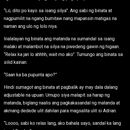
“Lo, dito po kayo sa isang silya”. Ang sabi ng binata at
nagpumilit na ngang bumitaw nang mapansin matigas na
naman ang ulo ng lolo niya.
Inalalayan ng binata ang matanda na sumandal sa isang
malaki at malambot na silya na pwedeng gawin ng higaan.
“Relax ka jan lo ahhhh, wait mo ako”. Tumungo ang binata sa
silid kainan.
“Saan ka ba pupunta apo?”
Hindi sumagot ang binata at pagbalik ay may dala dalang
adjustable na upuan. Umupo siya malapit sa harap ng
matanda, biglang naalis ang pagkakasandal ng matanda at
akmang dedede ulit dahilan para magsalita ulit si Adrian.
“Loooo, sabi ko relax lang, ako bahala sayo, sandal ka lang