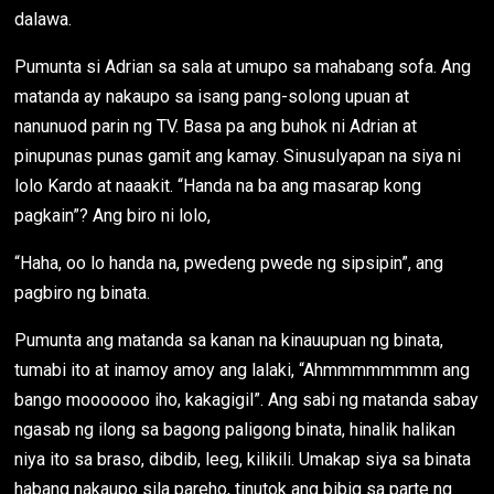
dalawa.
Pumunta si Adrian sa sala at umupo sa mahabang sofa. Ang
matanda ay nakaupo sa isang pang-solong upuan at
nanunuod parin ng TV. Basa pa ang buhok ni Adrian at
pinupunas punas gamit ang kamay. Sinusulyapan na siya ni
lolo Kardo at naaakit. “Handa na ba ang masarap kong
pagkain”? Ang biro ni lolo,
“Haha, oo lo handa na, pwedeng pwede ng sipsipin”, ang
pagbiro ng binata.
Pumunta ang matanda sa kanan na kinauupuan ng binata,
tumabi ito at inamoy amoy ang lalaki, “Ahmmmmmmmm ang
bango mooooooo iho, kakagigil”. Ang sabi ng matanda sabay
ngasab ng ilong sa bagong paligong binata, hinalik halikan
niya ito sa braso, dibdib, leeg, kilikili. Umakap siya sa binata
habang nakaupo sila pareho, tinutok ang bibig sa parte ng