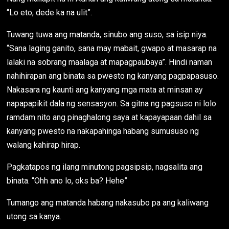
“Lo eto, dede ka na ulit”.
Tuwang tuwa ang matanda, sinubo ang suso, sa isip niya.
“Sana laging ganito, sana may mabait, gwapo at masarap na
lalaki na sobrang maalaga at mapagpaubaya”. Hindi naman
nahihirapan ang binata sa pwesto ng kanyang pagpapasuso.
Nakasara ng kaunti ang kanyang mga mata at minsan ay
napapapikit dala ng sensasyon. Sa gitna ng pagsuso ni lolo
ramdam nito ang pinaghalong saya at kapayapaan dahil sa
kanyang pwesto na nakapahinga habang sumususo ng
walang kahirap hirap.
Pagkatapos ng ilang minutong pagsipsip, nagsalita ang
binata. “Ohh ano lo, oks ba? Hehe”
Tumango ang matanda habang nakasubo pa ang kaliwang
utong sa kanya.