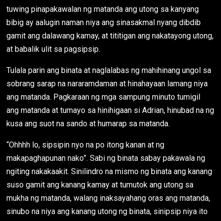
tuwing pinapakawalan ng matanda ang utong sa kanyang
bibig ay aalugin naman niya ang sinasakmal nyang dibdib
gamit ang dalawang kamay, at tititigan ang nakatayong utong,
at babalik ulit sa pagsipsip.
Tulala parin ang binata at naglalabas ng mahihinang ungol sa
sobrang sarap na nararamdaman at hinahayaan lamang niya
ang matanda. Pagkaraan ng mga sampung minuto tumigil
ang matanda at tumayo sa hinihigaan si Adrian, hinubad na ng
kusa ang suot na sando at humarap sa matanda.
“Ohhhh lo, sipsipin nyo na po itong kanan at ng
makapaghapunan nako”. Sabi ng binata sabay pakawala ng
ngiting nakakaakit. Sinilindro na mismo ng binata ang kanang
suso gamit ang kanang kamay at tumutok ang utong sa
mukha ng matanda, walang inaksayahang oras ang matanda,
sinubo na niya ang kanang utong ng binata, sinipsip niya ito