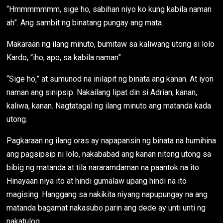
“Hmmmmmmm, sige ho, sabihan niyo ko kung kabila naman
ah”. Ang sambit ng binatang pungay ang mata.
Makaraan ng ilang minuto, bumitaw sa kaliwang utong si lolo
Kardo, “iho, apo, sa kabila naman”
“Sige ho,” at sumunod na inilapit ng binata ang kanan. At iyon
naman ang sinipsip. Nakailang lipat din si Adrian, kanan,
kaliwa, kanan. Nagtatagal ng ilang minuto ang matanda kada
utong.
Pagkaraan ng ilang oras ay napapansin ng binata na humihina
ang pagsipsip ni lolo, nakababad ang kanan nitong utong sa
bibig ng matanda at tila nararamdaman na paantok na ito.
Hinayaan niya ito at hindi gumalaw upang hindi na ito
magising. Hanggang sa nakikita niyang napupungay na ang
matanda bagamat nakasubo parin ang dede ay unti unti ng
nakatulog.