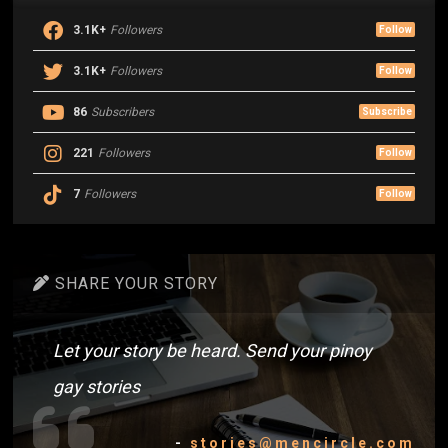
3.1K+
Followers
Follow
3.1K+
Followers
Follow
86
Subscribers
Subscribe
221
Followers
Follow
7
Followers
Follow
SHARE YOUR STORY
Let your story be heard. Send your pinoy
gay stories
-
stories@mencircle.com