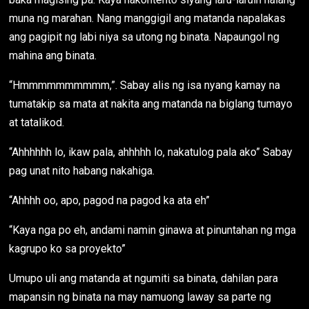
muna ng marahan. Nang manggigil ang matanda napalakas
ang pagipit ng labi niya sa utong ng binata. Napaungol ng
mahina ang binata.
“Hmmmmmmmmmm,”. Sabay alis ng isa nyang kamay na
tumatakip sa mata at nakita ang matanda na biglang tumayo
at tatalikod.
“Ahhhhhh lo, ikaw pala, ahhhhh lo, nakatulog pala ako” Sabay
pag unat nito habang nakahiga.
“Ahhhh oo, apo, pagod na pagod ka ata eh”
“Kaya nga po eh, andami namin ginawa at pinuntahan ng mga
kagrupo ko sa proyekto”
Umupo uli ang matanda at ngumiti sa binata, dahilan para
mapansin ng binata na may namuong laway sa parte ng