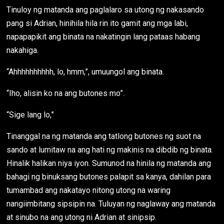
Tinuloy ng matanda ang paglalaro sa utong ng nakasando
pang si Adrian, hinihila hila rin ito gamit ang mga labi,
napapapikit ang binata na nakatingin lang pataas habang
nakahiga.
“Ahhhhhhhhhh, lo, hmm,”, umuungol ang binata.
“Iho, alisin ko na ang butones mo”.
“Sige lang lo,”
Tinanggal na ng matanda ang tatlong butones ng suot na
sando at lumitaw na ang hati ng makinis na dibdib ng binata.
Hinalik halikan niya iyon. Sumunod na hinila ng matanda ang
bahagi ng binuksang butones palapit sa kanya, dahilan para
tumambad ang nakatayo nitong utong na waring
nangiimbitang sipsipin na. Tuluyan ng naglaway ang matanda
at sinubo na ang utong ni Adrian at sinipsip.