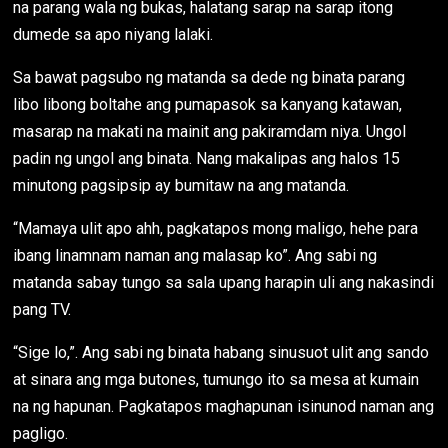
na parang wala ng bukas, halatang sarap na sarap itong
dumede sa apo niyang lalaki.
Sa bawat pagsubo ng matanda sa dede ng binata parang
libo libong boltahe ang pumapasok sa kanyang katawan,
masarap na makati na mainit ang pakiramdam niya. Ungol
padin ng ungol ang binata. Nang makalipas ang halos 15
minutong pagsipsip ay bumitaw na ang matanda.
“Mamaya ulit apo ahh, pagkatapos mong maligo, hehe para
ibang linamnam naman ang malasap ko”. Ang sabi ng
matanda sabay tungo sa sala upang harapin uli ang nakasindi
pang TV.
“Sige lo,”. Ang sabi ng binata habang sinusuot ulit ang sando
at sinara ang mga butones, tumungo ito sa mesa at kumain
na ng hapunan. Pagkatapos maghapunan isinunod naman ang
pagligo.