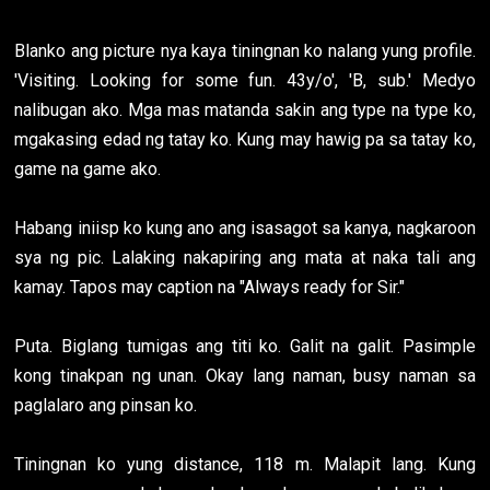
Blanko ang picture nya kaya tiningnan ko nalang yung profile.
'Visiting. Looking for some fun. 43y/o', 'B, sub.' Medyo
nalibugan ako. Mga mas matanda sakin ang type na type ko,
mgakasing edad ng tatay ko. Kung may hawig pa sa tatay ko,
game na game ako.
Habang iniisp ko kung ano ang isasagot sa kanya, nagkaroon
sya ng pic. Lalaking nakapiring ang mata at naka tali ang
kamay. Tapos may caption na "Always ready for Sir."
Puta. Biglang tumigas ang titi ko. Galit na galit. Pasimple
kong tinakpan ng unan. Okay lang naman, busy naman sa
paglalaro ang pinsan ko.
Tiningnan ko yung distance, 118 m. Malapit lang. Kung