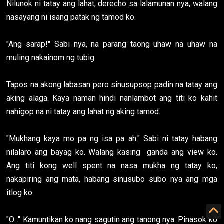
Nilunok ni tatay ang lahat, derecho sa lalamunan nya, walang
nasayang ni isang patak ng tamod ko.
"Ang sarap!" Sabi nya, na parang taong uhaw na uhaw na
muling nakainom ng tubig.
Tapos na akong labasan pero sinusupsop padin na tatay ang
aking alaga. Kaya naman hindi nanlambot ang titi ko kahit
nahigop na ni tatay ang lahat ng aking tamod.
"Mukhang kaya mo pa ng isa pa ah." Sabi ni tatay habang
nilalaro ang bayag ko. Walang kasing ganda ang view ko.
Ang titi kong well spent na nasa mukha ng tatay ko,
nakapiring ang mata, habang sinusubo subo nya ang mga
itlog ko.
"O..." Kamuntikan ko nang sagutin ang tanong nya. Pinasok ko