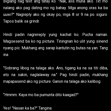
Biglang nag text ang tatay ko. "Nak, alis muna ako. Txt mo
nalang ako pag dating mo ng bahay. Mga anong oras ka ba
uuwi?" Nagreply ako ng okay po, mga 8 or 9 na po siguro.
Tapos balik sa grindr.
Hindi padin nagrereply yung kachat ko. Pucha naman.
Magsesend ba ko ng picture. Tiningnan ko ulit yung sinend
nyang pic. Mukhang ang sarap kantutin ng butas na yan. Tang
ina.
"Sobrang libog na talaga ako. Ano, tigang ka na sa titi diba,
eto na sakin, naglalaway na." Pag hindi padin, mukhang
mapapasend ako ng picture. Ganon na talaga ako kalibog.
"Hmmm. Kaya mo ba pumunta dito kaagad?"
Yes! "Nasan ka ba?" Tangina.