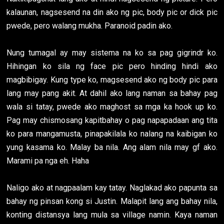
kalaunan, nagsesend na din ako ng pic, body pic or dick pic
pwede, pero walang mukha. Paranoid padin ako.
Nung tumagal ay may sistema na ko sa pag gigrindr ko.
Hihingan ko sila ng face pic pero hinding hindi ako
magbibigay. Kung type ko, magsesend ako ng body pic para
lang may pang akit. At dahil ako lang naman sa bahay pag
wala si tatay, pwede ako maghost sa mga ka hook up ko.
Pag may chismosang kapitbahay o pag napapadaan ang tita
ko para mangamusta, pinapakilala ko nalang na kaibigan ko
yung kasama ko. Malay ba nila. Ang alam nila may gf ako.
Marami pa nga eh. Haha
Naligo ako at nagpaalam kay tatay. Naglakad ako papunta sa
bahay ng pinsan kong si Justin. Malapit lang ang bahay nila,
konting distansya lang mula sa village namin. Kaya naman