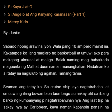
Si Kuya J at O
Si Angelo at Ang Kanyang Karanasan (Part 1)
Mercy Kids
By: Justin
Sabado noong araw na iyon. Wala pang 10 am pero mainit na.
Kakatapos ko lang maglaro ng basketball at umuwi ako para
makapag almusal at maligo. Balak naming mag babarkada
magpunta ng Mall at duon naman mananghalian. Nadatnan ko
si tatay na nagluluto ng agahan. Tamang tama.
Seaman ang tatay ko. Sa cruise ship sya nagtatrabaho, at
umuuwi ng ilang buwan taon taon bago sumakay ulit sa ibang
barko ng kumpanyang pinagtatrabahuhan nya. Ang last trip na
sakay nya ay Caribbean, kaya naman kapansin pansin na