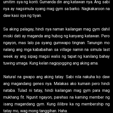
umitim sya ng konti. Gumanda din ang katawan nya. Ang sabi
nya ay nagsimula syang mag gym sa barko. Nagkakaroon na
daw kasi sya ng tiyan.
Sa aking palagay, hindi nya naman kailangan mag gym dahil
miski dati ay maganda ang hubog ng kanyang katawan. Pero
ngayon, mas lalo pa syang gumwapo tingnan. Tanungin mo
nalang ang mga kababaihan sa village namin na simula last
week ay ang sipag magsi walis ng tapat ng kanilang bahay
tuwing umaga. Kung kelan nagjojogging ang aking ama.
Natural na gwapo ang aking tatay. Sabi nila nakuha ko daw
ang magandang genes nya. Malakas ako kumain pero hindi
nataba. Tulad ni tatay, hindi kailangan mag gym para mag
mukhang fit. Ngunit ngayon, parehas na kaming member ng
isang magandang gym. Kung ililibre ka ng membership ng
tatay mo, wag mong tanggihan. Haha.