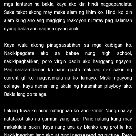
mga lantaran na bakla, kaya ako din hindi nagpapahalata.
Saka takot akong may maka alam ng lihim ko. Hindi ko din
alam kung ano ang magiging reaksyon ni tatay pag nalaman
nyang bakla ang nagiisa nyang anak.
Kaya wala akong pinagsasabihan sa mga kaibigan ko.
Nakikipagdate ako sa babae nung high school,
nakikipaghalikan, pero virgin padin ako hanggang ngayon.
Pag nararamdaman ko nang gusto makipag sex sakin ng
current gf ko, nagsisimula na ko lumayo. Miski ngayong
college, kaya naman ang akala ng karamihan playboy ako.
Bakla lang po talaga.
Laking tuwa ko nung natagpuan ko ang Grindr. Nung una ay
natatakot ako na gamitin yung app. Pano nalang kung may
makakilala sakin. Kaya nung una ay blanko ang profile ko.
Nakikipagchat lang ako at hindi nagsesend ng picture. Pero