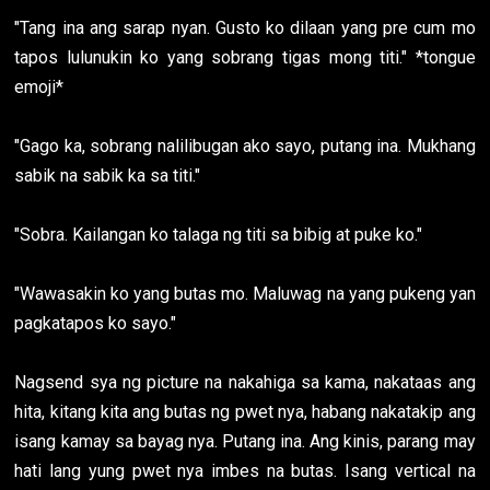
"Tang ina ang sarap nyan. Gusto ko dilaan yang pre cum mo
tapos lulunukin ko yang sobrang tigas mong titi." *tongue
emoji*
"Gago ka, sobrang nalilibugan ako sayo, putang ina. Mukhang
sabik na sabik ka sa titi."
"Sobra. Kailangan ko talaga ng titi sa bibig at puke ko."
"Wawasakin ko yang butas mo. Maluwag na yang pukeng yan
pagkatapos ko sayo."
Nagsend sya ng picture na nakahiga sa kama, nakataas ang
hita, kitang kita ang butas ng pwet nya, habang nakatakip ang
isang kamay sa bayag nya. Putang ina. Ang kinis, parang may
hati lang yung pwet nya imbes na butas. Isang vertical na