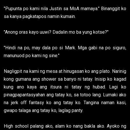
"Pupunta po kami nila Justin sa MoA mamaya." Binanggit ko
sa kanya pagkatapos namin kumain.
"Anong oras kayo uuwi? Dadalin mo ba yung kotse?"
"Hindi na po, may dala po si Mark. Mga gabi na po siguro,
manunuod po kami ng sine."
Nagligpit na kami ng mesa at hinugasan ko ang plato. Narinig
kong gumana ang shower sa banyo ni tatay. Inisip ko kagad
kung ano kaya ang itsura ni tatay ng hubad. Lagi ko
pinagpapantasyahan ang tatay ko, sa totoo lang. Lumaki ako
na jerk off fantasy ko ang tatay ko. Tangina naman kasi,
gwapo talaga ang tatay ko, laglag panty.
High school palang ako, alam ko nang bakla ako. Ayoko ng