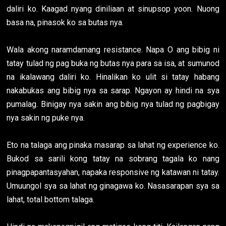
daliri ko. Kaagad nyang diniliaan at sinupsop yoon. Nuong
basa na, pinasok ko sa butas nya.
Wala akong naramdamang resistance. Napa O ang bibig ni
tatay tulad ng pag buka ng butas nya para sa isa, at sumunod
na ikalawang daliri ko. Hinalikan ko ulit si tatay habang
nakabukas ang bibig nya sa sarap. Ngayon ay hindi na sya
pumalag. Binigay nya sakin ang bibig nya tulad ng pagbigay
nya sakin ng puke nya.
Eto na talaga ang pinaka masarap sa lahat ng experience ko.
Bukod sa sarili kong tatay na sobrang tagala ko nang
pinagpapantasyahan, napaka responsive ng katawan ni tatay.
Umuungol sya sa lahat ng ginagawa ko. Nasasarapan sya sa
lahat, total bottom talaga.