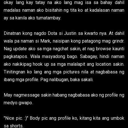
okay lang kay tatay na ako lang mag isa sa bahay dahil
madalas naman ako bisitahin ng tita ko at kadalasan naman
ay sa kanila ako tumatambay.
Dinatnan kong nagdo Dota si Justin sa kwarto nya. At dahil
wala pa naman si Mark, naisipan kong patagong mag grindr.
Nag update ako sa mga nagchat sakin, at nag browse kaunti
pagkatapos. Wala masyadong bago. Sabagay, hindi naman
ako nakikipag hook up sa mga malalapit ang location sakin.
Tinitingnan ko lang ang mga pictures nila at nagbabasa ng
ibang mga profile. Pag nalibugan, baka sakali.
May nagmessage sakin habang nagbabasa ako ng profile ng
medyo gwapo.
"Nice pic. :)" Body pic ang profile ko, kitang kita ang umbok
sa shorts.