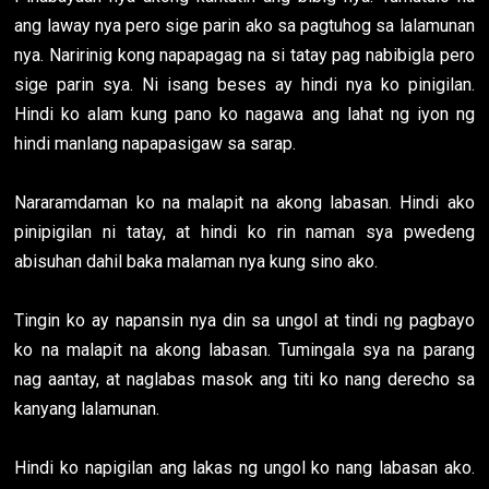
ang laway nya pero sige parin ako sa pagtuhog sa lalamunan
nya. Naririnig kong napapagag na si tatay pag nabibigla pero
sige parin sya. Ni isang beses ay hindi nya ko pinigilan.
Hindi ko alam kung pano ko nagawa ang lahat ng iyon ng
hindi manlang napapasigaw sa sarap.
Nararamdaman ko na malapit na akong labasan. Hindi ako
pinipigilan ni tatay, at hindi ko rin naman sya pwedeng
abisuhan dahil baka malaman nya kung sino ako.
Tingin ko ay napansin nya din sa ungol at tindi ng pagbayo
ko na malapit na akong labasan. Tumingala sya na parang
nag aantay, at naglabas masok ang titi ko nang derecho sa
kanyang lalamunan.
Hindi ko napigilan ang lakas ng ungol ko nang labasan ako.