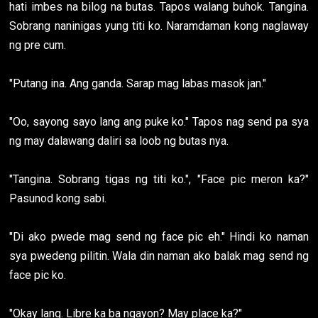
hati imbes na bilog na butas. Tapos walang buhok. Tangina.
Sobrang naninigas yung titi ko. Naramdaman kong naglaway
ng pre cum.
"Putang ina. Ang ganda. Sarap mag labas masok jan."
"Oo, sayong sayo lang ang puke ko." Tapos nag send pa sya
ng may dalawang daliri sa loob ng butas nya.
"Tangina. Sobrang tigas ng titi ko.", "Face pic meron ka?"
Pasunod kong sabi.
"Di ako pwede mag send ng face pic eh." Hindi ko naman
sya pwedeng pilitin. Wala din naman ako balak mag send ng
face pic ko.
"Okay lang. Libre ka ba ngayon? May place ka?"