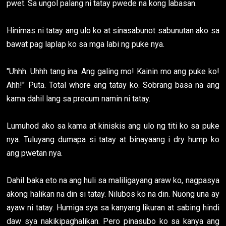
pwet. Sa ungol palang ni tatay pwede na kong labasan.
Hinimas ni tatay ang ulo ko at sinasabunot sabunutan ako sa
bawat pag laplap ko sa mga labi ng puke nya.
"Uhhh. Uhhh tang ina. Ang galing mo! Kainin mo ang puke ko!
Ahh!" Puta. Total whore ang tatay ko. Sobrang basa na ang
kama dahil lang sa precum namin ni tatay.
Lumuhod ako sa kama at kiniskis ang ulo ng titi ko sa puke
nya. Tuluyang dumapa si tatay at binayaang i dry hump ko
ang pwetan nya.
Dahil baka eto na ang huli sa maliligayang araw ko, nagpasya
akong halikan na din si tatay. Nilubos ko na din. Nuong una ay
ayaw ni tatay. Humiga sya sa kanyang likuran at sabing hindi
daw sya nakikipaghalikan. Pero pinasubo ko sa kanya ang