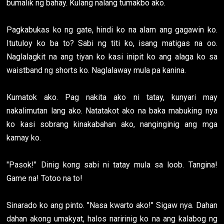
bumalik ng bahay. Kulang nalang tumakbo ako.
Pagkabukas ko ng gate, hindi ko na alam ang gagawin ko.
Itutuloy ko ba to? Sabi ng titi ko, isang matigas na oo.
Naglalagkit na ang tiyan ko kasi inipit ko ang alaga ko sa
waistband ng shorts ko. Naglalaway mula pa kanina.
Kumatok ako. Pag nakita ako ni tatay, kunyari may
nakalimutan lang ako. Natatakot ako na baka mabuking nya
ko kasi sobrang kinakabahan ako, nanginginig ang mga
kamay ko.
"Pasok!" Dinig kong sabi ni tatay mula sa loob. Tangina!
Game na! Totoo na to!
Sinarado ko ang pinto. "Nasa kwarto ako!" Sigaw nya. Dahan
dahan akong umakyat, halos naririnig ko na ang kalabog ng