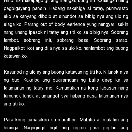
Hindi na makapagpigil ang matigas kong titi. Kailangan nang
pagbigayang pansin. Habang nakahiga si tatay, pumwesto
ako sa kanyang dibdib at sinundot sa bibig nya ang ulo ng
alaga ko. Parang out of body eerience yung nangyari sakin
nang unang ipasok ni tatay ang titi ko sa bibig nya. Sobrang
lambot, sobrang init, sobrang basa. Sobrang sarap.
Nagpaikot ikot ang dila nya sa ulo ko, nanlambot ang buong
katawan ko.
Kasunod ng ulo ay ang buong katawan ng titi ko. Nilunok niya
ng buo. Kakaiba ang pakiramdam ng balls deep ka sa
lalamunan ng tatay mo. Kamuntikan na kong labasan nang
lumunok lunok at umungol sya habang nasa lalamunan nya
ang titi ko.
Para kong tumatakbo sa marathon. Mabilis at malalim ang
hininga. Nagngingit ngit ang ngipin para pigilan ang