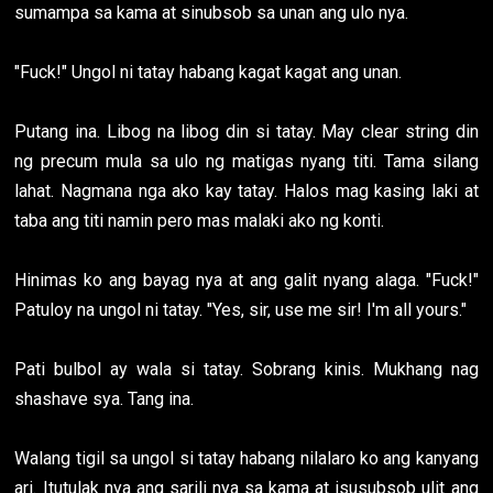
sumampa sa kama at sinubsob sa unan ang ulo nya.
"Fuck!" Ungol ni tatay habang kagat kagat ang unan.
Putang ina. Libog na libog din si tatay. May clear string din
ng precum mula sa ulo ng matigas nyang titi. Tama silang
lahat. Nagmana nga ako kay tatay. Halos mag kasing laki at
taba ang titi namin pero mas malaki ako ng konti.
Hinimas ko ang bayag nya at ang galit nyang alaga. "Fuck!"
Patuloy na ungol ni tatay. "Yes, sir, use me sir! I'm all yours."
Pati bulbol ay wala si tatay. Sobrang kinis. Mukhang nag
shashave sya. Tang ina.
Walang tigil sa ungol si tatay habang nilalaro ko ang kanyang
ari. Itutulak nya ang sarili nya sa kama at isusubsob ulit ang