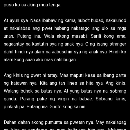
puso ko sa aking mga tenga.
At ayun sya. Nasa ibabaw ng kama, hubo't hubad, nakaluhod
at nakalabas ang pwet habang nakatago ang ulo sa mga
unan. Putang ina. Wala akong masabi. Sarili kong ama,
nagaantay na kantutin sya ng anak nya. O ng isang stranger
dahil hindi nya alam na aabusuhin sya ng anak nya. Hindi ko
alam kung saan ako mas nalilibugan.
Ang kinis ng pwet ni tatay. Mas maputi kesa sa ibang parte
ng katawan nya. Kita ang tan lines sa hita nya. Ang kinis.
Walang buhok sa butas nya. At yung butas nya na sobrang
ganda. Parang puke ng virgin na babae. Sobrang kinis,
pinkish pa. Putang ina. Gusto kong kainin.
Dahan dahan akong pumunta sa pwetan nya. May nakalapag