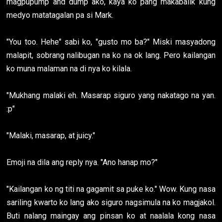
magpupump and dump ako, kaya ko pang makabalik kung
medyo matatagalan pa si Mark.
"You too. Hehe" sabi ko, "gusto mo ba?" Miski masyadong
malapit, sobrang nalibugan na ko na ok lang. Pero kailangan
ko muna malaman na di nya ko kilala.
"Mukhang malaki eh. Masarap siguro yang nakatago na yan.
:p"
"Malaki, masarap, at juicy."
Emoji na dila ang reply nya. "Ano hanap mo?"
"Kailangan ko ng titi na gagamit sa puke ko." Wow. Kung nasa
sariling kwarto ko lang ako siguro nagsimula na ko magjakol.
Buti nalang maingay ang pinsan ko at naalala kong nasa