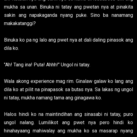
mukha sa unan. Binuka ni tatay ang pwetan nya at pinakita
sakin ang napakaganda nyang puke. Sino ba nanamang
makakatanggi?
Binuka ko pa ng lalo ang pwet nya at dali daling pinasok ang
dila ko.
"Ah! Tang ina! Puta! Ahhh!" Ungol ni tatay.
Wala akong experience mag rim. Ginalaw galaw ko lang ang
dila ko at pilit na pinapasok sa butas nya. Sa lakas ng ungol
ni tatay, mukha namang tama ang ginagawa ko.
Halos hindi ko na maintindihan ang sinasabi ni tatay, puro
ungol nalang. Lumilikot ang pwet nya pero hindi ko
hinahayaang mahiwalay ang mukha ko sa masarap nyang