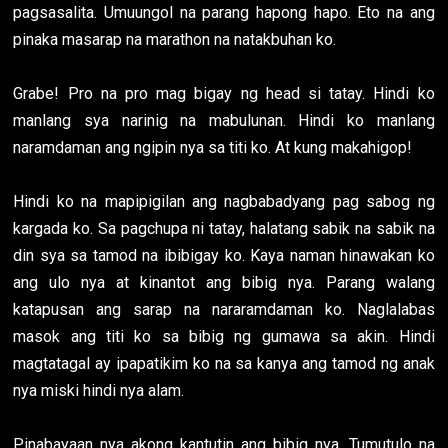
pagsasalita. Umuungol na parang hapong hapo. Eto na ang
pinaka masarap na marathon na natakbuhan ko.
Grabe! Pro na pro mag bigay ng head si tatay. Hindi ko
manlang sya narinig na mabulunan. Hindi ko manlang
naramdaman ang ngipin nya sa titi ko. At kung makahigop!
Hindi ko na mapipigilan ang nagbabadyang pag sabog ng
kargada ko. Sa pagchupa ni tatay, halatang sabik na sabik na
din sya sa tamod na ibibigay ko. Kaya naman hinawakan ko
ang ulo nya at kinantot ang bibig nya. Parang walang
katapusan ang sarap na nararamdaman ko. Naglalabas
masok ang titi ko sa bibig ng gumawa sa akin. Hindi
magtatagal ay ipapatikim ko na sa kanya ang tamod ng anak
nya miski hindi nya alam.
Pinabayaan nya akong kantutin ang bibig nya. Tumutulo na