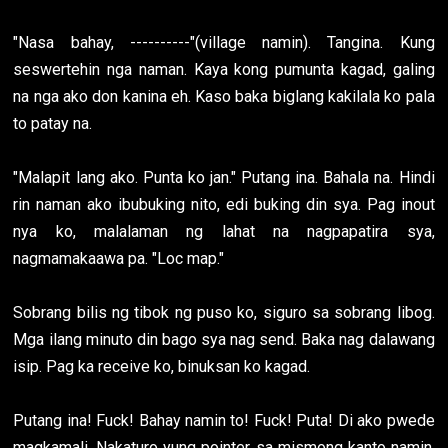
"Nasa bahay, ----------"(village namin). Tangina. Kung
seswertehin nga naman. Kaya kong pumunta kagad, galing
na nga ako don kanina eh. Kaso baka biglang kakilala ko pala
to patay na.
"Malapit lang ako. Punta ko jan." Putang ina. Bahala na. Hindi
rin naman ako ibubuking nito, edi buking din sya. Pag inout
nya ko, malalaman ng lahat na nagpapatira sya,
nagmamakaawa pa. "Loc map."
Sobrang bilis ng tibok ng puso ko, siguro sa sobrang libog.
Mga ilang minuto din bago sya nag send. Baka nag dalawang
isip. Pag ka receive ko, binuksan ko kagad.
Putang ina! Fuck! Bahay namin to! Fuck! Puta! Di ako pwede
magkamali. Nakaturo yung pointer sa mismong kanto namin.