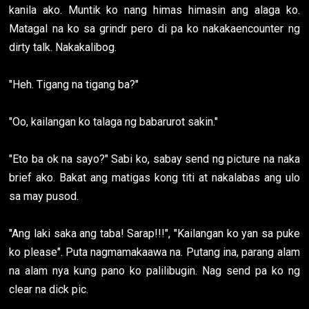
kanila ako. Muntik ko nang himas himasin ang alaga ko.
Matagal na ko sa grindr pero di pa ko nakakaencounter ng
dirty talk. Nakakalibog.
"Heh. Tigang na tigang ba?"
"Oo, kailangan ko talaga ng babarurot sakin."
"Eto ba ok na sayo?" Sabi ko, sabay send ng picture na naka
brief ako. Bakat ang matigas kong titi at nakalabas ang ulo
sa may pusod.
"Ang laki saka ang taba! Sarap!!!", "Kailangan ko yan sa puke
ko please". Puta nagmamakaawa na. Putang ina, parang alam
na alam nya kung pano ko palilibugin. Nag send pa ko ng
clear na dick pic.