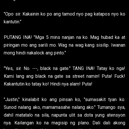
"Opo sir. Kakainin ko po ang tamod nyo pag katapos nyo ko
kantutin."
PUTANG INA! "Mga 5 mins nanjan na ko. Mag hubad ka at
piringan mo ang sarili mo. Wag na wag kang sisilip. Iwanan
mong hindi nakalock ang pinto."
"Yes, sir. No. ---, black na gate." TANG INA! Tatay ko nga!
Kami lang ang black na gate sa street namin! Puta! Fuck!
Kakantutin ko tatay ko! Hindi nya alam! Puta!
"Justin," kinalabit ko ang pinsan ko, "sumasakit tyan ko.
Sunod nalang ako, mamamasahe nalang ako." Tumango sya,
dahil matatalo na sila, napunta ulit sa dota yung atensyon
nya. Kailangan ko na magisip ng plano. Dali dali akong