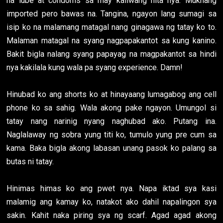
na lube at condoms sa may kaliwang hita nya. Mukhang
imported pero bawas na. Tangina, ngayon lang sumagi sa
isip ko na malamang matagal nang ginagawa ng tatay ko to.
Malaman matagal na syang nagpapakantot sa kung kanino.
Bakit bigla nalang syang papayag na magpakantot sa hindi
nya kakilala kung wala pa syang experience. Damn!
Hinubad ko ang shorts ko at hinayaang lumagabog ang cell
phone ko sa sahig. Wala akong pake ngayon. Umungol si
tatay nang narinig nyang naghubad ako. Putang ina.
Naglalaway ng sobra yung titi ko, tumulo yung pre cum sa
kama. Baka bigla akong labasan unang pasok ko palang sa
butas ni tatay.
Hinimas himas ko ang pwet nya. Napa iktad sya kasi
malamig ang kamay ko, natakot ako dahil napalingon sya
sakin. Kahit naka piring sya ng scarf. Agad agad akong