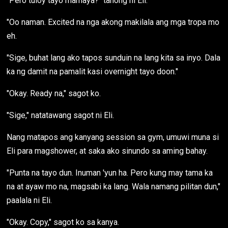
"Pero tuloy tayo mamaya?" tanong ni Eli.
"Oo naman. Excited na nga akong makilala ang mga tropa mo
eh.
"Sige, buhat lang ako tapos sunduin na lang kita sa inyo. Dala
ka ng damit na pamalit kasi overnight tayo doon."
"Okay. Ready na," sagot ko.
"Sige," natatawang sagot ni Eli.
Nang matapos ang kanyang session sa gym, umuwi muna si
Eli para magshower, at saka ako sinundo sa aming bahay.
"Punta na tayo dun. Inuman 'yun ha. Pero kung may tama ka
na at ayaw mo na, magsabi ka lang. Wala namang pilitan dun,"
paalala ni Eli.
"Okay. Copy," sagot ko sa kanya.