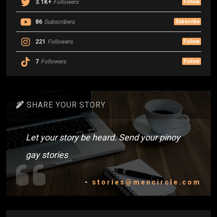
3.1K+
Followers
Follow
86
Subscribers
Subscribe
221
Followers
Follow
7
Followers
Follow
SHARE YOUR STORY
Let your story be heard. Send your pinoy
gay stories
-
stories@mencircle.com