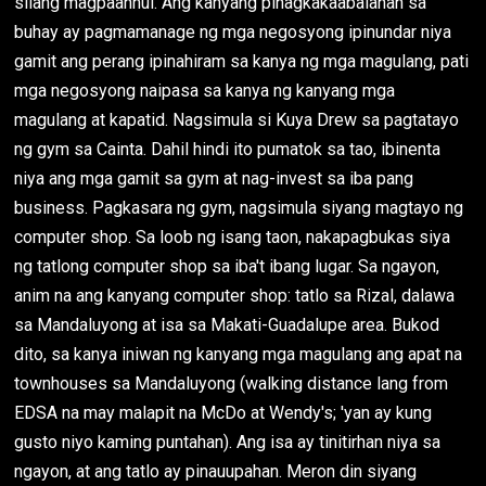
silang magpaannul. Ang kanyang pinagkakaabalahan sa
buhay ay pagmamanage ng mga negosyong ipinundar niya
gamit ang perang ipinahiram sa kanya ng mga magulang, pati
mga negosyong naipasa sa kanya ng kanyang mga
magulang at kapatid. Nagsimula si Kuya Drew sa pagtatayo
ng gym sa Cainta. Dahil hindi ito pumatok sa tao, ibinenta
niya ang mga gamit sa gym at nag-invest sa iba pang
business. Pagkasara ng gym, nagsimula siyang magtayo ng
computer shop. Sa loob ng isang taon, nakapagbukas siya
ng tatlong computer shop sa iba't ibang lugar. Sa ngayon,
anim na ang kanyang computer shop: tatlo sa Rizal, dalawa
sa Mandaluyong at isa sa Makati-Guadalupe area. Bukod
dito, sa kanya iniwan ng kanyang mga magulang ang apat na
townhouses sa Mandaluyong (walking distance lang from
EDSA na may malapit na McDo at Wendy's; 'yan ay kung
gusto niyo kaming puntahan). Ang isa ay tinitirhan niya sa
ngayon, at ang tatlo ay pinauupahan. Meron din siyang