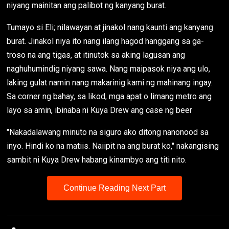
niyang mainitan ang palibot ng kanyang burat.
Tumayo si Eli; nilawayan at jinakol nang kaunti ang kanyang
burat. Jinakol niya ito nang ilang hagod hanggang sa ga-
troso na ang tigas, at itinutok sa aking lagusan ang
naghuhumindig niyang sawa. Nang maipasok niya ang ulo,
laking gulat namin nang makarinig kami ng mahinang ingay.
Sa corner ng bahay, sa likod, mga apat o limang metro ang
layo sa amin, ibinaba ni Kuya Drew ang case ng beer
"Nakadalawang minuto na siguro ako ditong nanonood sa
inyo. Hindi ko na matiis. Naiipit na ang burat ko," nakangising
sambit ni Kuya Drew habang kinambyo ang titi nito.
Continue Reading Next Part