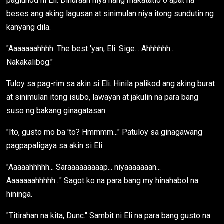
pagluhod ni Eli. Dinuraan niya nang makatatlo o apat na
beses ang aking lagusan at sinimulan niya itong sundutin ng
kanyang dila.
"Aaaaaaahhhh. The best 'yan, Eli. Sige... Ahhhhhh...
Nakakalibog."
Tuloy sa pag-rim sa akin si Eli. Hinila palikod ang aking burat
at sinimulan itong isubo, lawayan at jakulin na para bang
suso ng bakang ginagatasan.
"Ito, gusto mo ba 'to? Hmmmm..." Patuloy sa ginagawang
pagpapaligaya sa akin si Eli.
"Aaaaahhhhh... Saraaaaaaaaap... niyaaaaaaan...
Aaaaaaahhhhh..." Sagot ko na para bang my hinahabol na
hininga.
"Titirahan na kita, Dunc." Sambit ni Eli na para bang gusto na