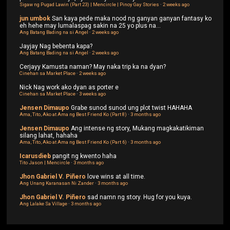
Sigaw ng Pugad Lawin (Part 23) | Mencircle | Pinoy Gay Stories
·
2 weeks ago
jun umbok
San kaya pede maka nood ng ganyan ganyan fantasy ko
eh hehe may lumalaspag sakin na 25 yo plus na...
Ang Batang Bading na si Angel
·
2 weeks ago
Jayjay
Nag bebenta kapa?
Ang Batang Bading na si Angel
·
2 weeks ago
Cerjayy
Kamusta naman? May naka trip ka na dyan?
Cinehan sa Market Place
·
2 weeks ago
Nick
Nag work ako dyan as porter e
Cinehan sa Market Place
·
3 weeks ago
Jensen Dimaupo
Grabe sunod sunod ung plot twist HAHAHA
Ama, Tito, Ako at Ama ng Best Friend Ko (Part 8)
·
3 months ago
Jensen Dimaupo
Ang intense ng story, Mukang magkakatikiman
silang lahat, hahaha
Ama, Tito, Ako at Ama ng Best Friend Ko (Part 6)
·
3 months ago
Icarusdieb
pangit ng kwento haha
Tito Jason | Mencircle
·
3 months ago
Jhon Gabriel V. Piñero
love wins at all time.
Ang Unang Karanasan Ni Zander
·
3 months ago
Jhon Gabriel V. Piñero
sad namn ng story. Hug for you kuya.
Ang Lalake Sa Village
·
3 months ago