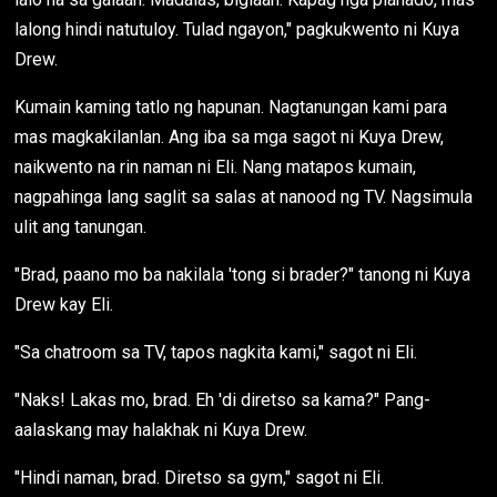
lalong hindi natutuloy. Tulad ngayon," pagkukwento ni Kuya
Drew.
Kumain kaming tatlo ng hapunan. Nagtanungan kami para
mas magkakilanlan. Ang iba sa mga sagot ni Kuya Drew,
naikwento na rin naman ni Eli. Nang matapos kumain,
nagpahinga lang saglit sa salas at nanood ng TV. Nagsimula
ulit ang tanungan.
"Brad, paano mo ba nakilala 'tong si brader?" tanong ni Kuya
Drew kay Eli.
"Sa chatroom sa TV, tapos nagkita kami," sagot ni Eli.
"Naks! Lakas mo, brad. Eh 'di diretso sa kama?" Pang-
aalaskang may halakhak ni Kuya Drew.
"Hindi naman, brad. Diretso sa gym," sagot ni Eli.