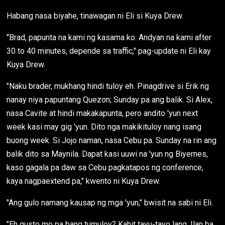
Habang nasa biyahe, tinawagan ni Eli si Kuya Drew.
"Brad, papunta na kami ng kasama ko. Andyan na kami after
30 to 40 minutes, depende sa traffic," pag-update ni Eli kay
Kuya Drew.
"Naku brader, mukhang hindi tuloy eh. Pinagdrive si Erik ng
nanay niya papuntang Quezon; Sunday pa ang balik. Si Alex,
nasa Cavite at hindi makakapunta, pero andito 'yun next
week kasi may gig 'yun. Dito nga makikituloy nang isang
buong week. Si Jojo naman, nasa Cebu pa. Sunday na rin ang
balik dito sa Maynila. Dapat kasi uuwi na 'yun ng Biyernes,
kaso gagala pa daw sa Cebu pagkatapos ng conference,
kaya nagpaextend pa," kwento ni Kuya Drew.
"Ang gulo namang kausap ng mga 'yun," bwisit na sabi ni Eli.
"Eh gusto mo pa bang tumuloy? Kahit tayu-tayo lang. Ilan ba