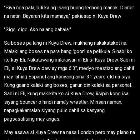
"Siya nga pala, bili ka ng isang buong lechong manok. Dinner
na natin. Bayaran kita mamaya," pakiusap ni Kuya Drew
"Sige, sige. Ako na ang bahala."
Sa boses pa lang ni Kuya Drew, mukhang nakakatakot na.
Malaki ang boses na para bang 'goon' sa pelikula. Sinabi ko
ito kay Eli. Nakatawang inilarawan ni Eli si Kuya Drew. Sabi ni
Eli, si Kuya Drew daw ay mga 6'3", medyo mestizo ang dahil
may lahing Español ang kanyang ama. 31 years old na siya.
Kung gaano kalaki ang boses, ganun din kalaki sa personal.
Sabi ni Eli, kung makikita ko si Kuya Drew, iisipin kong isa
siyang bouncer o hindi nama'y wrestler. Minsan naman,
napagkakamalan siyang pulis dahil sa kanyang
pagsasalitang may angas.
May asawa si Kuya Drew na nasa London pero may plano na