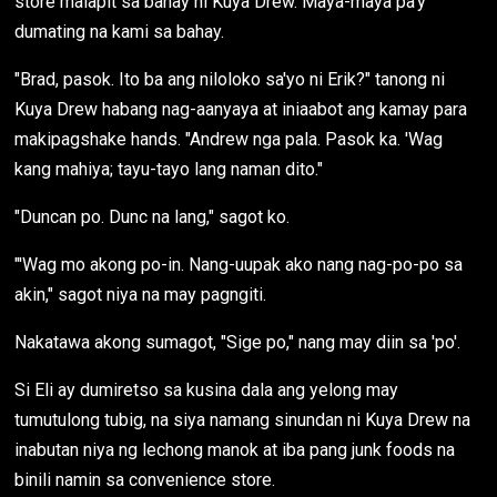
store malapit sa bahay ni Kuya Drew. Maya-maya pa'y
dumating na kami sa bahay.
"Brad, pasok. Ito ba ang niloloko sa'yo ni Erik?" tanong ni
Kuya Drew habang nag-aanyaya at iniaabot ang kamay para
makipagshake hands. "Andrew nga pala. Pasok ka. 'Wag
kang mahiya; tayu-tayo lang naman dito."
"Duncan po. Dunc na lang," sagot ko.
"'Wag mo akong po-in. Nang-uupak ako nang nag-po-po sa
akin," sagot niya na may pagngiti.
Nakatawa akong sumagot, "Sige po," nang may diin sa 'po'.
Si Eli ay dumiretso sa kusina dala ang yelong may
tumutulong tubig, na siya namang sinundan ni Kuya Drew na
inabutan niya ng lechong manok at iba pang junk foods na
binili namin sa convenience store.