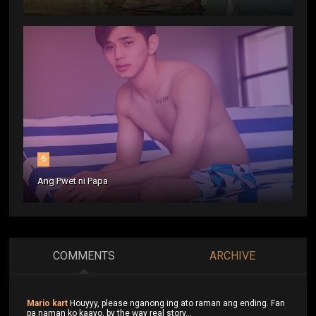
6
Ang Pwet ni Papa
COMMENTS
ARCHIVE
Mario kart
Houyyy, please nganong ing ato raman ang ending. Fan
pa naman ko kaayo, by the way real story...