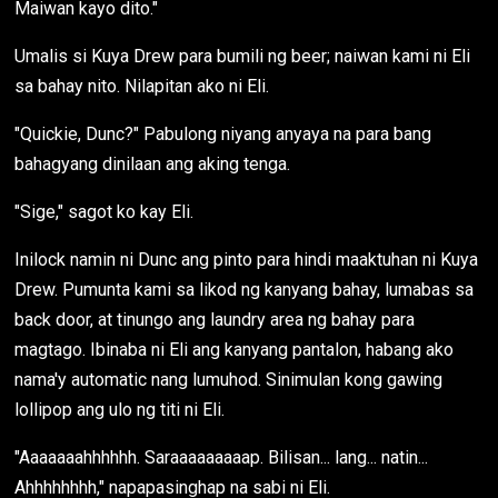
Maiwan kayo dito."
Umalis si Kuya Drew para bumili ng beer; naiwan kami ni Eli
sa bahay nito. Nilapitan ako ni Eli.
"Quickie, Dunc?" Pabulong niyang anyaya na para bang
bahagyang dinilaan ang aking tenga.
"Sige," sagot ko kay Eli.
Inilock namin ni Dunc ang pinto para hindi maaktuhan ni Kuya
Drew. Pumunta kami sa likod ng kanyang bahay, lumabas sa
back door, at tinungo ang laundry area ng bahay para
magtago. Ibinaba ni Eli ang kanyang pantalon, habang ako
nama'y automatic nang lumuhod. Sinimulan kong gawing
lollipop ang ulo ng titi ni Eli.
"Aaaaaaahhhhhh. Saraaaaaaaaap. Bilisan... lang... natin...
Ahhhhhhhh," napapasinghap na sabi ni Eli.