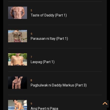
5
Taste of Daddy (Part 1)
6
Parausan ni Itay (Part 1)
7
Laspag (Part 1)
8
Pagbulwak ni Daddy Markus (Part 3)
9
Ang Pwet ni Papa