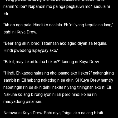
namin 'di ba? Napansin mo pa nga pagkauwi mo," sadula ni
Eli.
"Ah oo nga pala. Hindi ko naalala. Eh 'di 'yang tequila na lang,"
sabi ni Kuya Drew.
"Beer ang akin, brad. Tatamaan ako agad diyan sa tequila.
Hindi pwedeng lupaypay ako,"
"Bakit, may lakad ka ba bukas?" tanong ni Kuya Drew.
"Hindi. Eh kapag nalasing ako, paano ako iiskor?" nakangiting
sambit ni Eli habang nakatingin sa akin. Si Kuya Drew nama'y
napatingin rin sa akin dahil nakita niyang tiningnan ako ni Eli.
Nakuha ko ang birong iyon ni Eli pero hindi ko na rin
masyadong pinansin.
Natawa si Kuya Drew. Sabi niya, "sige, ako na ang bibili.