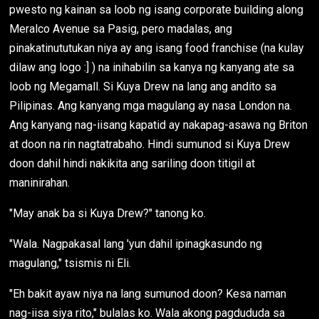
pwesto ng kainan sa loob ng isang corporate building along
Meralco Avenue sa Pasig, pero madalas, ang
pinakatinututukan niya ay ang isang food franchise (na kulay
dilaw ang logo :] ) na inihabilin sa kanya ng kanyang ate sa
loob ng Megamall. Si Kuya Drew na lang ang andito sa
Pilipinas. Ang kanyang mga magulang ay nasa London na.
Ang kanyang nag-iisang kapatid ay nakapag-asawa ng Briton
at doon na rin nagtatrabaho. Hindi sumunod si Kuya Drew
doon dahil hindi nakikita ang sariling doon titigil at
maninirahan.
"May anak ba si Kuya Drew?" tanong ko.
"Wala. Nagpakasal lang 'yun dahil ipinagkasundo ng
magulang," tsismis ni Eli.
"Eh bakit ayaw niya na lang sumunod doon? Kesa naman
nag-iisa siya rito," bulalas ko. Wala akong pagdududa sa