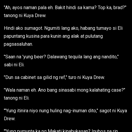
"Ah, ayos naman pala eh. Bakit hindi sa kama? Top ka, brad?"
tanong ni Kuya Drew.
Hindi ako sumagot. Ngumiti lang ako, habang tumayo si Eli
papuntang kusina para kunin ang alak at pulutang
pagsasaluhan.
"Saan na 'yung beer? Dalawang tequila lang ang nandito,"
sabi ni Eli.
"Dun sa cabinet sa gilid ng ref," turo ni Kuya Drew.
"Wala naman eh. Ano bang sinasabi mong kalahating case?"
tanong ni Eli.
"'Yung itinira niyo nung huling nag-inuman dito," sagot ni Kuya
Drew.
"'Yung pumunta ka ng Makati kinabukasan? Inubos na rin