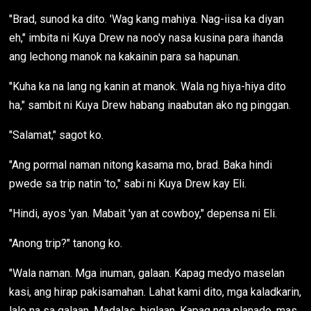
"Brad, sunod ka dito. 'Wag kang mahiya. Nag-iisa ka diyan
eh," imbita ni Kuya Drew na noo'y nasa kusina para ihanda
ang lechong manok na kakainin para sa hapunan.
"Kuha ka na lang ng kanin at manok. Wala ng hiya-hiya dito
ha," sambit ni Kuya Drew habang inaabutan ako ng pinggan.
"Salamat," sagot ko.
"Ang pormal naman nitong kasama mo, brad. Baka hindi
pwede sa trip natin 'to," sabi ni Kuya Drew kay Eli.
"Hindi, ayos 'yan. Mabait 'yan at cowboy," depensa ni Eli.
"Anong trip?" tanong ko.
"Wala naman. Mga inuman, galaan. Kapag medyo maselan
kasi, ang hirap pakisamahan. Lahat kami dito, mga kaladkarin,
lalo na sa galaan. Madalas, biglaan. Kapag nga planado, mas