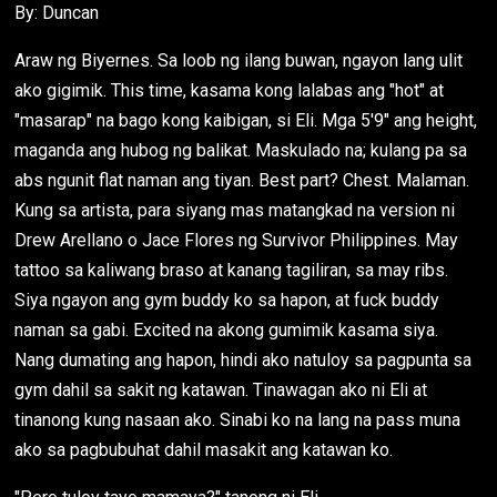
By: Duncan
Araw ng Biyernes. Sa loob ng ilang buwan, ngayon lang ulit
ako gigimik. This time, kasama kong lalabas ang "hot" at
"masarap" na bago kong kaibigan, si Eli. Mga 5'9" ang height,
maganda ang hubog ng balikat. Maskulado na; kulang pa sa
abs ngunit flat naman ang tiyan. Best part? Chest. Malaman.
Kung sa artista, para siyang mas matangkad na version ni
Drew Arellano o Jace Flores ng Survivor Philippines. May
tattoo sa kaliwang braso at kanang tagiliran, sa may ribs.
Siya ngayon ang gym buddy ko sa hapon, at fuck buddy
naman sa gabi. Excited na akong gumimik kasama siya.
Nang dumating ang hapon, hindi ako natuloy sa pagpunta sa
gym dahil sa sakit ng katawan. Tinawagan ako ni Eli at
tinanong kung nasaan ako. Sinabi ko na lang na pass muna
ako sa pagbubuhat dahil masakit ang katawan ko.