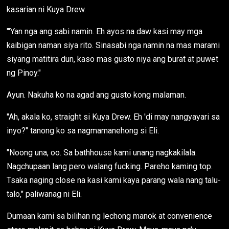
kasarian ni Kuya Drew.
"'Yan nga ang sabi namin. Eh ayos na daw kasi may mga
kaibigan naman siya rito. Sinasabi nga namin na mas marami
siyang matitira dun, kaso mas gusto niya ang burat at puwet
ng Pinoy."
Ayun. Nakuha ko na agad ang gusto kong malaman.
"Ah, akala ko, straight si Kuya Drew. Eh 'di may nangyayari sa
inyo?" tanong ko sa nagmamanehong si Eli.
"Noong una, oo. Sa bathhouse kami unang nagkakilala.
Nagchupaan lang pero walang fucking. Pareho kaming top.
Tsaka naging close na kasi kami kaya parang wala nang talu-
talo," paliwanag ni Eli.
Dumaan kami sa bilihan ng lechong manok at convenience