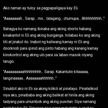
Ako naman ay tuloy sa pagpapaligaya kay Eli.
"Aaaaaaaah... Sarap... mo... talagang... chumupa... Ahhhhhhhhh..."
Bahagya ko namang ibinaba ang aking shorts habang
kinakantot ni Eli ang aking bunganga. Inilabas ko ang aking
titi at jinakol ito. Inabot ng kaliwang kamay ni Eli ang
doorknob para ipinid ang pinto habang ang kanang kamay
kinokontrol ang aking ulo para sa labas-masok niyang
tarugo.
"Aaaaaaaaaahhhhhhhhh... Sarap. Kakantutin kitaaaaa,
tanginaaaaa... Aaaaaaaahhhhhh..."
Sinukbit ako ni Eli sa aking kilikili at pinatayo. Pinatalikod
niya ako, pinaibaba ang aking balikat at hinila ang aking
tadyang para umumbok ang aking puwitan. Siya namang