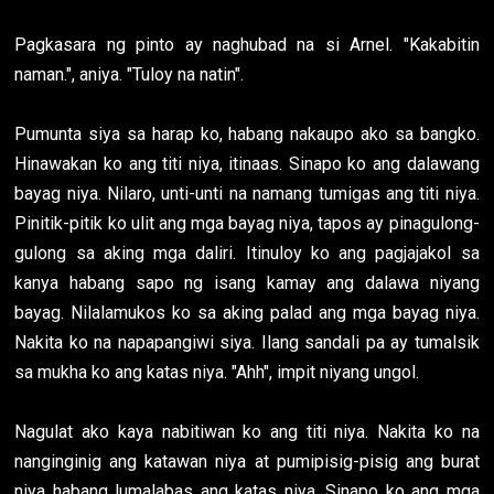
Pagkasara ng pinto ay naghubad na si Arnel. "Kakabitin
naman.", aniya. "Tuloy na natin".
Pumunta siya sa harap ko, habang nakaupo ako sa bangko.
Hinawakan ko ang titi niya, itinaas. Sinapo ko ang dalawang
bayag niya. Nilaro, unti-unti na namang tumigas ang titi niya.
Pinitik-pitik ko ulit ang mga bayag niya, tapos ay pinagulong-
gulong sa aking mga daliri. Itinuloy ko ang pagjajakol sa
kanya habang sapo ng isang kamay ang dalawa niyang
bayag. Nilalamukos ko sa aking palad ang mga bayag niya.
Nakita ko na napapangiwi siya. Ilang sandali pa ay tumalsik
sa mukha ko ang katas niya. "Ahh", impit niyang ungol.
Nagulat ako kaya nabitiwan ko ang titi niya. Nakita ko na
nanginginig ang katawan niya at pumipisig-pisig ang burat
niya habang lumalabas ang katas niya. Sinapo ko ang mga