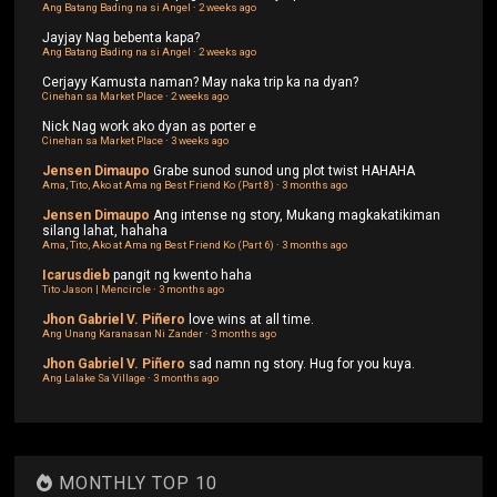
Ang Batang Bading na si Angel
·
2 weeks ago
Jayjay
Nag bebenta kapa?
Ang Batang Bading na si Angel
·
2 weeks ago
Cerjayy
Kamusta naman? May naka trip ka na dyan?
Cinehan sa Market Place
·
2 weeks ago
Nick
Nag work ako dyan as porter e
Cinehan sa Market Place
·
3 weeks ago
Jensen Dimaupo
Grabe sunod sunod ung plot twist HAHAHA
Ama, Tito, Ako at Ama ng Best Friend Ko (Part 8)
·
3 months ago
Jensen Dimaupo
Ang intense ng story, Mukang magkakatikiman
silang lahat, hahaha
Ama, Tito, Ako at Ama ng Best Friend Ko (Part 6)
·
3 months ago
Icarusdieb
pangit ng kwento haha
Tito Jason | Mencircle
·
3 months ago
Jhon Gabriel V. Piñero
love wins at all time.
Ang Unang Karanasan Ni Zander
·
3 months ago
Jhon Gabriel V. Piñero
sad namn ng story. Hug for you kuya.
Ang Lalake Sa Village
·
3 months ago
MONTHLY TOP 10