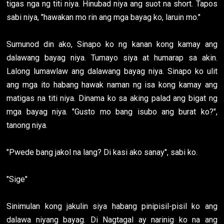
tigas nga ng titi niya. Hinubad niya ang suot na short. Tapos
sabi niya, "hawakan mo rin ang mga bayag ko, laruin mo."
Sumunod din ako, Sinapo ko ng kanan kong kamay ang
dalawang bayag niya. Tumayo siya at humarap sa akin.
Lalong lumawlaw ang dalawang bayag niya. Sinapo ko ulit
ang mga ito habang hawak naman ng isa kong kamay ang
matigas na titi niya. Dinama ko sa aking palad ang bigat ng
mga bayag niya. "Gusto mo bang isubo ang burat ko?",
tanong niya.
"Pwede bang jakol na lang? Di kasi ako sanay", sabi ko.
"Sige"
Sinimulan kong jakulin siya habang pinipisil-pisil ko ang
dalawa niyang bayag. Di Nagtagal ay narinig ko na ang