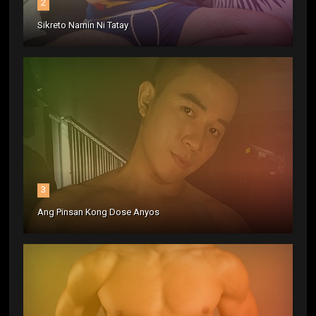
2
Sikreto Namin Ni Tatay
3
Ang Pinsan Kong Dose Anyos