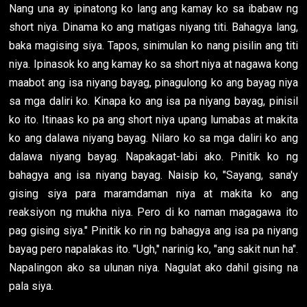
Nang una ay ipinatong ko lang ang kamay ko sa ibabaw ng
short niya. Dinama ko ang matigas niyang titi. Bahagya lang,
baka magising siya. Tapos, sinimulan ko nang pisilin ang titi
niya. Ipinasok ko ang kamay ko sa short niya at nagawa kong
maabot ang isa niyang bayag, pinagulong ko ang bayag niya
sa mga daliri ko. Kinapa ko ang isa pa niyang bayag, pinisil
ko ito. Itinaas ko pa ang short niya upang lumabas at makita
ko ang dalawa niyang bayag. Nilaro ko sa mga daliri ko ang
dalawa niyang bayag. Napakagat-labi ako. Pinitik ko ng
bahagya ang isa niyang bayag. Naisip ko, "Sayang, sana'y
gising siya para maramdaman niya at makita ko ang
reaksiyon ng mukha niya. Pero di ko naman magagawa ito
pag gising siya." Pinitik ko rin ng bahagya ang isa pa niyang
bayag pero napalakas ito. "Ugh," narinig ko, "ang sakit nun ha".
Napalingon ako sa ulunan niya. Nagulat ako dahil gising na
pala siya.