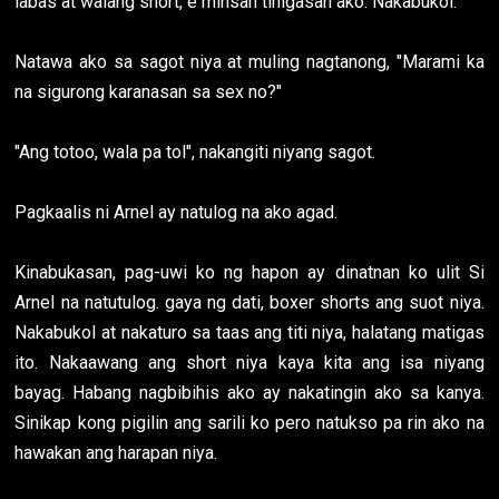
labas at walang short, e minsan tinigasan ako. Nakabukol."
Natawa ako sa sagot niya at muling nagtanong, "Marami ka
na sigurong karanasan sa sex no?"
"Ang totoo, wala pa tol", nakangiti niyang sagot.
Pagkaalis ni Arnel ay natulog na ako agad.
Kinabukasan, pag-uwi ko ng hapon ay dinatnan ko ulit Si
Arnel na natutulog. gaya ng dati, boxer shorts ang suot niya.
Nakabukol at nakaturo sa taas ang titi niya, halatang matigas
ito. Nakaawang ang short niya kaya kita ang isa niyang
bayag. Habang nagbibihis ako ay nakatingin ako sa kanya.
Sinikap kong pigilin ang sarili ko pero natukso pa rin ako na
hawakan ang harapan niya.