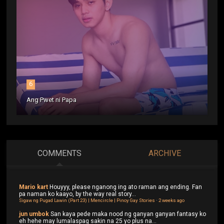
6
Ang Pwet ni Papa
COMMENTS
ARCHIVE
Mario kart
Houyyy, please nganong ing ato raman ang ending. Fan
pa naman ko kaayo, by the way real story...
Sigaw ng Pugad Lawin (Part 23) | Mencircle | Pinoy Gay Stories
·
2 weeks ago
jun umbok
San kaya pede maka nood ng ganyan ganyan fantasy ko
eh hehe may lumalaspag sakin na 25 yo plus na...