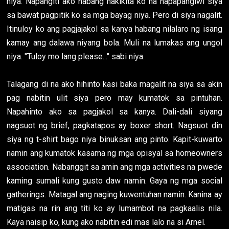
niya. Napangiti ako habang nakikita ko na napapangiwi siya
sa bawat pagpitik ko sa mga bayag niya. Pero di siya nagalit.
Itinuloy ko ang pagjajakol sa kanya habang nilalaro ng isang
kamay ang dalawa niyang bola. Muli na lumakas ang ungol
niya. "Tuloy mo lang please..." sabi niya.
Talagang di na ako hihinto kasi baka magalit na siya sa akin
pag nabitin ulit siya pero may kumatok sa pintuhan.
Napahinto ako sa pagjakol sa kanya. Dali-dali siyang
nagsuot ng brief, pagkatapos ay boxer short. Nagsuot din
siya ng t-shirt bago niya binuksan ang pinto. Kapit-kuwarto
namin ang kumatok kasama ng mga opisyal sa homeowners
association. Nabanggit sa amin ang mga activities na pwede
kaming sumali kung gusto daw namin. Gaya ng mga social
gatherings. Matagal ang naging kuwentuhan namin. Kanina ay
matigas na rin ang titi ko ay lumambot na pagkaalis nila.
Kaya naisip ko, kung ako nabitin edi mas lalo na si Arnel.