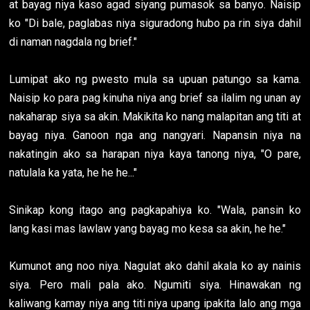
at bayag niya kaso agad siyang pumasok sa banyo. Naisip
ko "Di bale, paglabas niya siguradong hubo pa rin siya dahil
di naman nagdala ng brief."
Lumipat ako ng pwesto mula sa upuan patungo sa kama.
Naisip ko para pag kinuha niya ang brief sa ilalim ng unan ay
nakaharap siya sa akin. Makikita ko nang malapitan ang titi at
bayag niya. Ganoon nga ang nangyari. Napansin niya na
nakatingin ako sa harapan niya kaya tanong niya, "O pare,
natulala ka yata, he he he..."
Sinikap kong itago ang pagkapahiya ko. "Wala, pansin ko
lang kasi mas lawlaw yang bayag mo kesa sa akin, he he."
Kumunot ang noo niya. Nagulat ako dahil akala ko ay nainis
siya. Pero mali pala ako. Ngumiti siya. Hinawakan ng
kaliwang kamay niya ang titi niya upang ipakita lalo ang mga