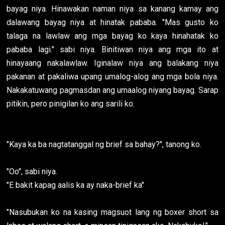
bayag niya. Hinawakan naman niya sa kanang kamay ang
dalawang bayag niya at hinatak pababa. "Mas gusto ko
talaga na lawlaw ang mga bayag ko kaya hinahatak ko
pababa lagi." sabi niya. Binitiwan niya ang mga ito at
hinayaang nakalawlaw. Iginalaw niya ang balakang niya
pakanan at pakaliwa upang umalog-alog ang mga bola niya.
Nakakatuwang pagmasdan ang umaalog niyang bayag. Sarap
pitikin, pero pinigilan ko ang sarili ko.
"Kaya ka ba nagtatanggal ng brief sa bahay?", tanong ko.
"Oo", sabi niya.
"E bakit kapag aalis ka ay naka-brief ka"
"Nasubukan ko na kasing magsuot lang ng boxer short sa