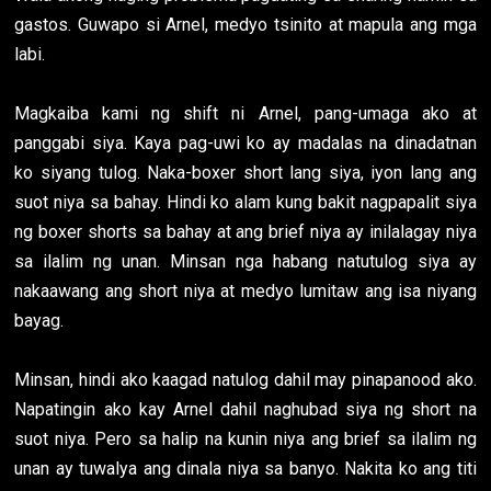
gastos. Guwapo si Arnel, medyo tsinito at mapula ang mga
labi.
Magkaiba kami ng shift ni Arnel, pang-umaga ako at
panggabi siya. Kaya pag-uwi ko ay madalas na dinadatnan
ko siyang tulog. Naka-boxer short lang siya, iyon lang ang
suot niya sa bahay. Hindi ko alam kung bakit nagpapalit siya
ng boxer shorts sa bahay at ang brief niya ay inilalagay niya
sa ilalim ng unan. Minsan nga habang natutulog siya ay
nakaawang ang short niya at medyo lumitaw ang isa niyang
bayag.
Minsan, hindi ako kaagad natulog dahil may pinapanood ako.
Napatingin ako kay Arnel dahil naghubad siya ng short na
suot niya. Pero sa halip na kunin niya ang brief sa ilalim ng
unan ay tuwalya ang dinala niya sa banyo. Nakita ko ang titi