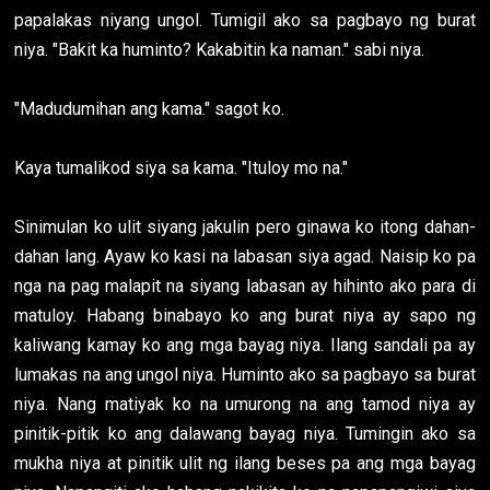
papalakas niyang ungol. Tumigil ako sa pagbayo ng burat
niya. "Bakit ka huminto? Kakabitin ka naman." sabi niya.
"Madudumihan ang kama." sagot ko.
Kaya tumalikod siya sa kama. "Ituloy mo na."
Sinimulan ko ulit siyang jakulin pero ginawa ko itong dahan-
dahan lang. Ayaw ko kasi na labasan siya agad. Naisip ko pa
nga na pag malapit na siyang labasan ay hihinto ako para di
matuloy. Habang binabayo ko ang burat niya ay sapo ng
kaliwang kamay ko ang mga bayag niya. Ilang sandali pa ay
lumakas na ang ungol niya. Huminto ako sa pagbayo sa burat
niya. Nang matiyak ko na umurong na ang tamod niya ay
pinitik-pitik ko ang dalawang bayag niya. Tumingin ako sa
mukha niya at pinitik ulit ng ilang beses pa ang mga bayag