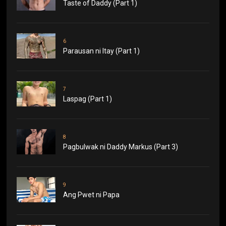
Taste of Daddy (Part 1)
6
Parausan ni Itay (Part 1)
7
Laspag (Part 1)
8
Pagbulwak ni Daddy Markus (Part 3)
9
Ang Pwet ni Papa