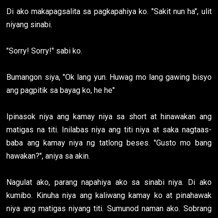
Di ako makapagsalita sa pagkapahiya ko. "Sakit nun ha", ulit
niyang sinabi.
"Sorry! Sorry!" sabi ko.
Bumangon siya, "Ok lang yun. Huwag mo lang gawing bisyo
ang pagpitik sa bayag ko, he he"
Ipinasok niya ang kamay niya sa short at hinawakan ang
matigas na titi. Inilabas niya ang titi niya at saka nagtaas-
baba ang kamay niya ng tatlong beses. "Gusto mo bang
hawakan?", aniya sa akin.
Nagulat ako, parang napahiya ako sa sinabi niya. Di ako
kumibo. Kinuha niya ang kaliwang kamay ko at pinahawak
niya ang matigas niyang titi. Sumunod naman ako. Sobrang