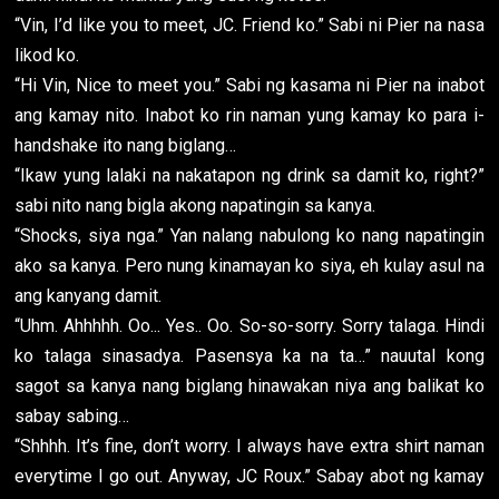
“Vin, I’d like you to meet, JC. Friend ko.” Sabi ni Pier na nasa
likod ko.
“Hi Vin, Nice to meet you.” Sabi ng kasama ni Pier na inabot
ang kamay nito. Inabot ko rin naman yung kamay ko para i-
handshake ito nang biglang…
“Ikaw yung lalaki na nakatapon ng drink sa damit ko, right?”
sabi nito nang bigla akong napatingin sa kanya.
“Shocks, siya nga.” Yan nalang nabulong ko nang napatingin
ako sa kanya. Pero nung kinamayan ko siya, eh kulay asul na
ang kanyang damit.
“Uhm. Ahhhhh. Oo... Yes.. Oo. So-so-sorry. Sorry talaga. Hindi
ko talaga sinasadya. Pasensya ka na ta…” nauutal kong
sagot sa kanya nang biglang hinawakan niya ang balikat ko
sabay sabing…
“Shhhh. It’s fine, don’t worry. I always have extra shirt naman
everytime I go out. Anyway, JC Roux.” Sabay abot ng kamay