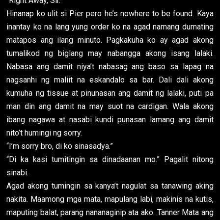
“Right Away, Sir.”
Hinanap ko ulit si Pier pero he’s nowhere to be found. Kaya
inantay ko na lang yung order ko na agad namang dumating
matapos ang ilang minuto. Pagkakuha ko ay agad akong
tumalikod ng biglang may nabangga akong isang lalaki.
Nabasa ang damit niya’t nabasag ang baso sa lapag na
nagsanhi ng maliit na eskandalo sa bar. Dali dali akong
kumuha ng tissue at pinunasan ang damit ng lalaki, puti pa
man din ang damit na may suot na cardigan. Wala akong
ibang nagawa at nasabi kundi punasan lamang ang damit
nito’t humingi ng sorry.
“I’m sorry bro, di ko sinasadya.”
“Di ka kasi tumitingin sa dinadaanan mo.” Pagalit nitong
sinabi.
Agad akong tumingin sa kanya’t nagulat sa tanawing aking
nakita. Maamong mga mata, mapulang labi, makinis na kutis,
maputing balat, parang nananaginip ata ako. Tanner Mata ang