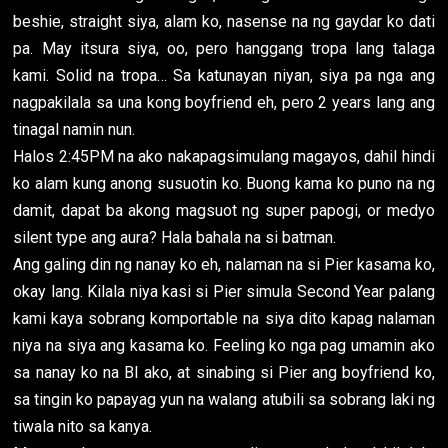
beshie, straight siya, alam ko, nasense na ng gaydar ko dati
pa. May itsura siya, oo, pero hanggang tropa lang talaga
kami. Solid na tropa… Sa katunayan niyan, siya pa nga ang
nagpakilala sa una kong boyfriend eh, pero 2 years lang ang
tinagal namin nun.
Halos 2:45PM na ako nakapagsimulang magayos, dahil hindi
ko alam kung anong susuotin ko. Buong kama ko puno na ng
damit, dapat ba akong magsuot ng super papogi, or medyo
silent type ang aura? Hala bahala na si batman.
Ang galing din ng nanay ko eh, nalaman na si Pier kasama ko,
okay lang. Kilala niya kasi si Pier simula Second Year palang
kami kaya sobrang komportable na siya dito kapag nalaman
niya na siya ang kasama ko. Feeling ko nga pag umamin ako
sa nanay ko na BI ako, at sinabing si Pier ang boyfriend ko,
sa tingin ko papayag yun na walang atubili sa sobrang laki ng
tiwala nito sa kanya.