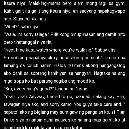
itsura niya. Malaking-mama pero alam mong lagi sa gym.
Kahit galit na galit ang itsura niya, eh sadyang napakagwapo
nito. Stunned, ika nga.
“What?” sabi niya.
“Wala, im sorry talaga.” Pilit kong pinupunasan ang damit nito
pero tinatanggal niya rin.
“Next time kasi, watch where you’re walking.” Sabay alis.
Sa sobrang napahiya ako’y agad akong pumunta’t umupo na
lamang sa couch namin. Halos 10 mins akong nangangatog
ako dahil sa sobrang kahihiyan sa nangyari. Nagtaka na ang
mga tropa ko ba’t parang nagiba ang mood ko.
“Bro, everything’s good?” tanong ni Dustin.
“Yeah, yeah. Anyway, I need to go, pakisabi nalang kay Pier,
tawagan niya ako, and sorry kamo. You guys take care and…”
naputol ako ng biglang may sumigaw ng pangalan ko, si Pier.
Di ko siya pinansin dahil inaayos ko na ang mga gamit ko at
dahil hindi ko makita yung susi ng kotse.