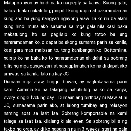
Matapos iyon ay hindi na ko nagreply sa kanya. Buong gabi,
halos di ako nakatulog, pinipilit kong isipin at pakiramdaman
kung ano ba yung nangyari ngayong araw. Di ko rin ba alam
kung hindi muna ako sasama sa mga gala nila kasi baka
makatulong ito sa pagiisip ko kung totoo ba ang
nararamdaman ko, o dapat ba akong sumama parin sa kanila,
kasi para mas maibsan to, tong kahibangan ko. Bottomline,
naisip ko na baka ko to nararamdaman eh dahil sa sobrang
bilis ng mga pangyayari, at napagplanuhan ko na di dapat ako
umiwas sa kanila, lalo na kay JC.
Dumaan mga araw, linggo, buwan, ay nagkakasama parin
kami. Aaminin ko na talagang nahuhulog na ko sa kanya,
every single fvcking day… Dumaan ang birthday ni Maw at ni
JC, sumasama parin ako, at lalong tumibay ang relasyon
naming apat sa isa’t isa. Sobrang komportable na kami
talaga sa isa’t isa, kilalang kilala even. Sa sobrang bilis ng
takbo ng oras, ay di ko napansin na in 3 weeks, start na pala