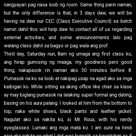
nangyayari pag nasa loob ng room. Same thing parin naman,
but the only difference is that, in 3 days daw, we will be
having na daw our CEC (Class Executive Council) sa batch
namin dahil this will help daw to contact all of us regarding
external activities, and some announcements lalo pag
walang class dahil sa bagyo or pag wala ang prof.
Third day, Saturday nun, 8am ng umaga ang first class ko,
ang hirap gumising ng maaga, my goodness pero good
thing, nakapasok rin naman ako 30 minutes before 8.
Pumasok na ko sa loob at nakipag usap na agad ako sa mga
kaibigan ko. While sitting sa aking office like chair sa klase
ay may biglang pumasok na lalaking super formal ang dating,
basing on his aura palang. I looked at him from the bottom to
top, naka white shoes, black pants and leather jacket.
Nagulat ako sa nakita ko, si Mr. Roux, with his nerdy
eyeglasses. Lumaki ang mga mata ko. I am sure na hindi
niya ako nakita so what I did was bumalik sa kwentuhan as if