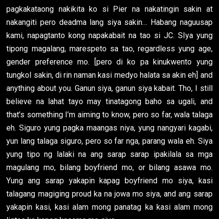
pagkakataong nakikita ko si Pier na nakatingin sakin at
nakangiti pero deadma lang siya sakin… Habang naguusap
kami, napagtanto kong napakabait na tao si JC. SIya yung
tipong magalang, marespeto sa tao, regardless yung age,
gender preference mo. [pero di ko pa kinukwento yung
tungkol sakin, di rin naman kasi medyo halata sa akin eh] and
anything about you. Ganun siya, ganun siya kabait. Tho, I still
believe na lahat tayo may tinatagong baho sa ugali, and
that’s something I’m aiming to know, pero so far, wala talaga
eh. Siguro yung pagka maangas niya, yung nangyari kagabi,
yun lang talaga siguro, pero so far nga, parang wala eh. Siya
yung tipo ng lalaki na ang sarap sarap ipakilala sa mga
magulang mo, bilang boyfriend mo, or bilang asawa mo.
Yung ang sarap yakapin kapag boyfriend mo siya, kasi
talagang magiging proud ka na jowa mo siya, and ang sarap
yakapin kasi, kasi alam mong panatag ka kasi alam mong