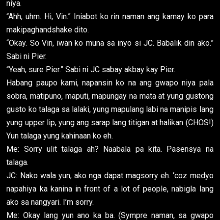
niya.
“Ahh, uhm. Hi, Vin.” Iniabot ko rin naman ang kamay ko para
makipaghandshake dito.
“Okay. So Vin, iwan ko muna sa inyo si JC. Babalik din ako.”
Sabi ni Pier.
“Yeah, sure Pier.” Sabi ni JC sabay akbay kay Pier.
Habang paupo kami, napansin ko na ang gwapo niya pala
sobra, matipuno, maputi, mapungay na mata at yung gustong
gusto ko talaga sa lalaki, yung mapulang labi na manipis lang
yung upper lip, yung ang sarap lang titigan at halikan (CHOS!)
Yun talaga yung kahinaan ko eh.
Me: Sorry ulit talaga ah? Naabala pa kita. Pasensya na
talaga.
JC: Nako wala yun, ako nga dapat magsorry eh. ‘coz medyo
napahiya ka kanina in front of a lot of people, nabigla lang
ako sa nangyari. I’m sorry.
Me: Okay lang yun ano ka ba. (Sympre naman, sa gwapo