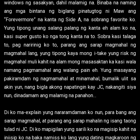
windows ng sasakyan, dahil malamig na. Binaba na naming
ang mga bintana ng biglang pinatugtog ni Maw ang
“Forevermore” na kanta ng Side A, na sobrang favorite ko.
Yung tipong unang salang palang ng kanta eh alam ko na,
kasi super gusto ko nga tong kanta na to. Sobra kasi talaga
to, pag naririnig ko to, parang ang sarap magmahal ng
magmahal lang, yung tipong kaya mong i-take yung risk ng
magmahal muli kahit na alam mong masasaktan ka kasi wala
namang pagmamahal ang walang pain eh. Yung masayang
pakiramdam ng nagmamahal at minamahal, bumalik ulit sa
akin yun, nang bigla akong napatingin kay JC, nakangiti siya
nun, dinadamam ang malamig na panahon…
Di ko ma-explain yung nararamdaman ko nun, para bang ang
sarap magmahal, at parang ang sarap mahalin ng isang taong
tulad ni JC. Di ko mapigilan yung sarili ko na magisip kahit na
iniisip ko na baka namiss ko lang yung dating magkaroon ng