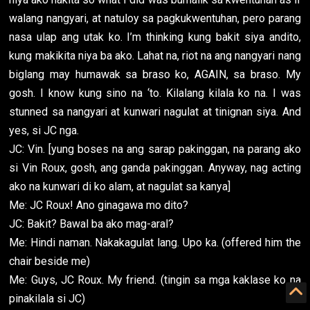
walang nangyari, at natuloy sa pagkukwentuhan, pero parang
nasa ulap ang utak ko. I’m thinking kung bakit siya andito,
kung makikita niya ba ako. Lahat na, riot na ang nangyari nang
biglang may humawak sa braso ko, AGAIN, sa braso. My
gosh. I know kung sino na ‘to. Kilalang kilala ko na. I was
stunned sa nangyari at kunwari nagulat at tinignan siya. And
yes, si JC nga.
JC: Vin. [yung boses na ang sarap pakinggan, na parang ako
si Vin Roux, gosh, ang ganda pakinggan. Anyway, nag acting
ako na kunwari di ko alam, at nagulat sa kanya]
Me: JC Roux! Ano ginagawa mo dito?
JC: Bakit? Bawal ba ako mag-aral?
Me: Hindi naman. Nakakagulat lang. Upo ka. (offered him the
chair beside me)
Me: Guys, JC Roux. My friend. (tingin sa mga kaklase ko na
pinakilala si JC)