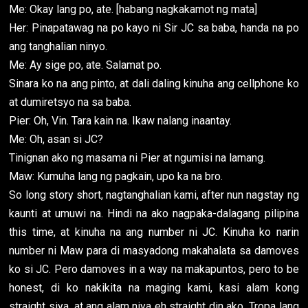
Me: Okay lang po, ate. [habang nagkakamot ng mata]
Her: Pinapatawag na po kayo ni Sir JC sa baba, handa na po
ang tanghalian ninyo.
Me: Ay sige po, ate. Salamat po.
Sinara ko na ang pinto, at dali daling kinuha ang cellphone ko
at dumiretsyo na sa baba.
Pier: Oh, Vin. Tara kain na. Ikaw nalang inaantay.
Me: Oh, asan si JC?
Tinignan ako ng masama ni Pier at ngumisi na lamang.
Maw: Kumuha lang ng pagkain, upo ka na bro.
So long story short, nagtanghalian kami, after nun nagstay ng
kaunti at umuwi na. Hindi na ako nagpaka-dalagang pilipina
this time, at kinuha na ang number ni JC. Kinuha ko narin
number ni Maw para di masyadong makahalata sa damoves
ko si JC. Pero damoves in a way na makapuntos, pero to be
honest, di ko nakikita na maging kami, kasi alam kong
straight siya, at ang alam niya eh straight din ako. Tropa lang