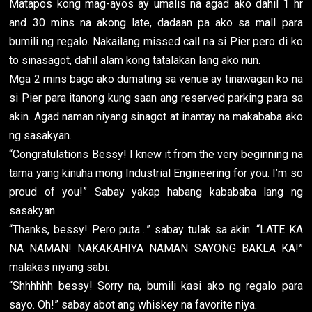
Matapos kong mag-ayos ay umalis na agad ako dahil 1 hr
and 30 mins na akong late, dadaan pa ako sa mall para
bumili ng regalo. Nakailang missed call na si Pier pero di ko
to sinasagot, dahil alam kong tatalakan lang ako nun.
Mga 2 mins bago ako dumating sa venue ay tinawagan ko na
si Pier para itanong kung saan ang reserved parking para sa
akin. Agad naman niyang sinagot at inantay na makababa ako
ng sasakyan.
“Congratulations Bessy! I knew it from the very beginning na
tama yang kinuha mong Industrial Engineering for you. I’m so
proud of you!” Sabay yakap habang kabababa lang ng
sasakyan.
“Thanks, bessy! Pero puta…” sabay tulak sa akin. “LATE KA
NA NAMAN! NAKAKAHIYA NAMAN SAYONG BAKLA KA!”
malakas niyang sabi.
“Shhhhhh bessy! Sorry na, bumili kasi ako ng regalo para
sayo. Oh!” sabay abot ang whiskey na favorite niya.