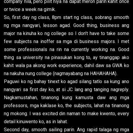
company nila, pero pilit niya na dapat meron parin kahit once
or twice a week na gimik.
So, first day ng class, 8pm start ng class, sobrang smooth
ng mga nangyari, lesson agad. Good thing, business ang
major na kinuha ko ng college so I don’t have to take some
few subjects na inoffer sa mga di business majors. I met
some professionals na rin na currently working na. Good
thing sa university na pinasukan kong to, ay tinanggap ako
kahit wala pa akong work experience, dahil daw sa GWA ko
na nakuha nung college (nagmayabang na HAHAHAHA).
Paguwi ko ng bahay tinext ko agad silang tatlo sa kung ano
nangyari sa first day ko, at si JC lang ang tanging nagreply.
Nagkamustahan, tinanong kung kamusta daw ang mga
professors, mga kaklase ko, the subjects, lahat na tinanong
ng mokong. I was excited din naman to make kwento, every
detail kinuwento ko, as in lahat.
Second day, smooth sailing parin. Ang rapid talaga ng mga