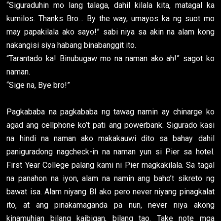
“Siguraduhin mo lang talaga, dahil kilala kita, matagal ka
kumilos. Thanks Bro… By the way, umayos ka ng suot mo
may papakilala ako sayo!” sabi niya sa akin na alam kong
nakangisi siya habang binabanggit ito.
“Tarantado ka! Binubugaw mo na naman ako ah!” sagot ko
naman.
“Sige na, Bye bro!”
Pagkababa na pagkababa ng tawag namin ay chinarge ko
agad ang cellphone ko’t pati ang powerbank. Sigurado kasi
na hindi na naman ako makakauwi dito sa bahay dahil
paniguradong nagcheck-in na naman yun si Pier sa hotel.
First Year College palang kami ni Pier magkakilala. Sa tagal
na panahon na iyon, alam na namin ang baho’t sikreto ng
bawat isa. Alam niyang BI ako pero never niyang pinagkalat
ito, at ang pinakamaganda pa nun, never niya akong
kinamuhian bilang kaibigan, bilang tao. Take note mga