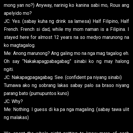
mong yan no?) Anyway, narinig ko kanina sabi mo, Roux ang
apelyido mo?
JC: Yes. (sabay kuha ng drink sa lamesa) Half Filipino, Half
French. French si dad, while my mom naman is a Filipina. I
stayed here for almost 12 years na so medyo marunong na
ko magtagalog.
Me: Anong marunong? Ang galing mo na nga mag tagalog eh.
Oh say “Nakakapagpabagabag” sinabi ko ng may halong
ngiti.
JC: Nakapagpagagabag. See. (confident pa niyang sinabi)
Tumawa ako ng sobrang lakas sabay palo sa braso niyang
parang bato (pumupuntos kuno)
JC: Why?
Me: Nothing. I guess di ka pa nga magaling. (sabay tawa ulit
ng malakas)