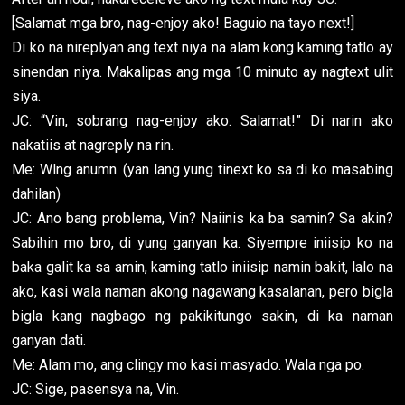
[Salamat mga bro, nag-enjoy ako! Baguio na tayo next!]
Di ko na nireplyan ang text niya na alam kong kaming tatlo ay
sinendan niya. Makalipas ang mga 10 minuto ay nagtext ulit
siya.
JC: “Vin, sobrang nag-enjoy ako. Salamat!” Di narin ako
nakatiis at nagreply na rin.
Me: Wlng anumn. (yan lang yung tinext ko sa di ko masabing
dahilan)
JC: Ano bang problema, Vin? Naiinis ka ba samin? Sa akin?
Sabihin mo bro, di yung ganyan ka. Siyempre iniisip ko na
baka galit ka sa amin, kaming tatlo iniisip namin bakit, lalo na
ako, kasi wala naman akong nagawang kasalanan, pero bigla
bigla kang nagbago ng pakikitungo sakin, di ka naman
ganyan dati.
Me: Alam mo, ang clingy mo kasi masyado. Wala nga po.
JC: Sige, pasensya na, Vin.