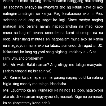
Halos 20 mins pa ang tinravel namin hanggang makarating
sa Tagaytay. Medyo na awkward ako ng kaunti kaya di ako
natingin/tumitingin sa kanya. Pag kinakausap ako ni Pier,
sobrang cold lang ng sagot ko lagi. Since medyo naging
matagal ang biyahe namin, napagplanuhan na mag kape
muna sa bag of beans, umorder na kami at umupo na sa
loob. After ilang minutes eh, nagpaalam muna ako sa kanila
na magyoyosi muna ako sa labas, sumunod din agad si JC.
Kakasindi ko lang ng yosi nang biglang umakbay si JC at…
Him: Bro, ano problema?
Me: Ah, wala. Bakit naman? Ang clingy mo talaga masyado.
(sabay tanggal ng braso niya)
JC: Kanina ko pa napansin na parang naging cold ka nalang
bigla. Ang moody mo talaga. Hahahaha.
Me: Laughtrip ka ah. Pumasok ka na nga sa loob, nagyoyosi
ako oh, di ka naman nagyoyosi eh, mausok. Sige na pumasok
ka na. (nagtataray kong sabi)