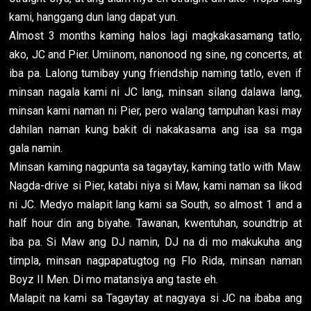
kami, hanggang dun lang dapat yun.
Almost 3 months kaming halos lagi magkakasamang tatlo,
ako, JC and Pier. Umiinom, nanonood ng sine, ng concerts, at
iba pa. Lalong tumibay yung friendship naming tatlo, even if
minsan nagala kami ni JC lang, minsan silang dalawa lang,
minsan kami naman ni Pier, pero walang tampuhan kasi may
dahilan naman kung bakit di nakakasama ang isa sa mga
gala namin.
Minsan kaming nagpunta sa tagaytay, kaming tatlo with Maw.
Nagda-drive si Pier, katabi niya si Maw, kami naman sa likod
ni JC. Medyo malapit lang kami sa South, so almost 1 and a
half hour din ang biyahe. Tawanan, kwentuhan, soundtrip at
iba pa. Si Maw ang DJ namin, DJ na di mo makukuha ang
timpla, minsan nagpapatugtog ng Flo Rida, minsan naman
Boyz II Men. Di mo matansiya ang taste eh.
Malapit na kami sa Tagaytay at nagyaya si JC na ibaba ang