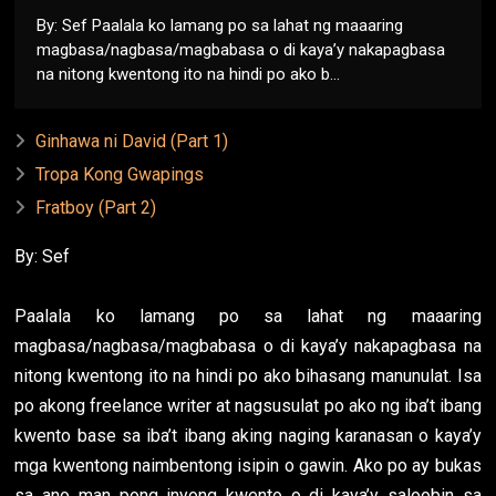
By: Sef Paalala ko lamang po sa lahat ng maaaring
magbasa/nagbasa/magbabasa o di kaya’y nakapagbasa
na nitong kwentong ito na hindi po ako b...
Ginhawa ni David (Part 1)
Tropa Kong Gwapings
Fratboy (Part 2)
By: Sef
Paalala ko lamang po sa lahat ng maaaring
magbasa/nagbasa/magbabasa o di kaya’y nakapagbasa na
nitong kwentong ito na hindi po ako bihasang manunulat. Isa
po akong freelance writer at nagsusulat po ako ng iba’t ibang
kwento base sa iba’t ibang aking naging karanasan o kaya’y
mga kwentong naimbentong isipin o gawin. Ako po ay bukas
sa ano man pong inyong kwento o di kaya’y saloobin sa