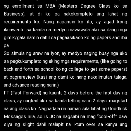
ng enrollment sa MBA (Masters Degree Class ko sa
Business), at di ko pa nakokompleto ang lahat ng
requirements ko. Nang napansin ko ito, ay agad kong
ikunwento sa kanila na medyo mawawala ako sa ilang mga
gimik/gala namin dahil sa pagaasikaso ko ng papers and iba
pa.
So simula ng araw na iyon, ay medyo naging busy nga ako
sa pagkukumpleto ng aking mga requirements, (like going to
back and forth sa school ko ng college to get some papers)
at pagrereview (kasi ang dami ko nang nakalimutan talaga,
and advance reading narin.)
FF (Fast Forward) ng kaunti, 2 days before the first day ng
class, ay nagtext ako sa kanila telling na in 2 days, magstart
na ang class ko. Nagpadala rin naman sila lahat ng Goodluck
Messages nila, so is JC na nagsabi na mag “cool-off” daw
siya ng slight dahil malapit na i-turn over sa kanya ang