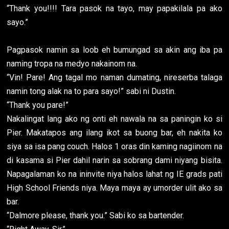
“Thank you!!!! Tara pasok na tayo, may papakilala pa ako
sayo.”
Pagpasok namin sa loob eh bumungad sa akin ang iba pa
naming tropa na medyo nakainom na.
“Vin! Pare! Ang tagal mo naman dumating, nireserba talaga
namin tong alak na to para sayo!” sabi ni Dustin.
“Thank you pare!”
Nakalingat lang ako ng onti eh nawala na sa paningin ko si
Pier. Makatapos ang ilang ikot sa buong bar, eh nakita ko
siya sa isa pang couch. Halos 1 oras din kaming nagiinom na
di kasama si Pier dahil narin sa sobrang dami niyang bisita.
Napagalaman ko na ininvite niya halos lahat ng IE grads pati
High School Friends niya. Maya maya ay umorder ulit ako sa
bar.
“Dalmore please, thank you.” Sabi ko sa bartender.