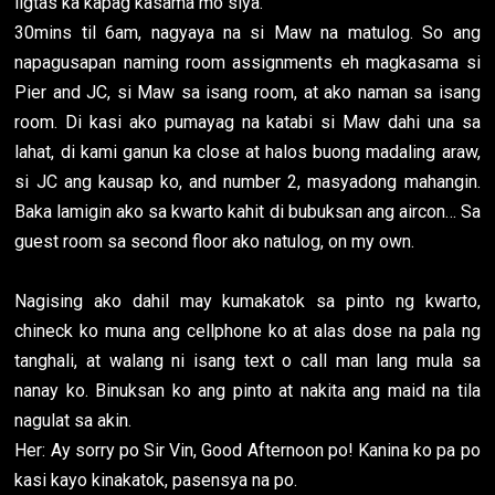
ligtas ka kapag kasama mo siya.
30mins til 6am, nagyaya na si Maw na matulog. So ang
napagusapan naming room assignments eh magkasama si
Pier and JC, si Maw sa isang room, at ako naman sa isang
room. Di kasi ako pumayag na katabi si Maw dahi una sa
lahat, di kami ganun ka close at halos buong madaling araw,
si JC ang kausap ko, and number 2, masyadong mahangin.
Baka lamigin ako sa kwarto kahit di bubuksan ang aircon… Sa
guest room sa second floor ako natulog, on my own.
Nagising ako dahil may kumakatok sa pinto ng kwarto,
chineck ko muna ang cellphone ko at alas dose na pala ng
tanghali, at walang ni isang text o call man lang mula sa
nanay ko. Binuksan ko ang pinto at nakita ang maid na tila
nagulat sa akin.
Her: Ay sorry po Sir Vin, Good Afternoon po! Kanina ko pa po
kasi kayo kinakatok, pasensya na po.