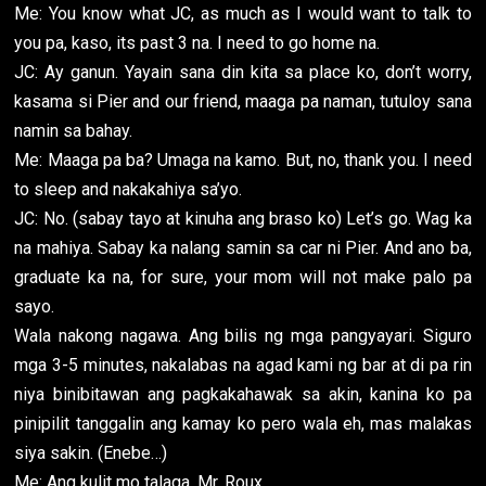
Me: You know what JC, as much as I would want to talk to
you pa, kaso, its past 3 na. I need to go home na.
JC: Ay ganun. Yayain sana din kita sa place ko, don’t worry,
kasama si Pier and our friend, maaga pa naman, tutuloy sana
namin sa bahay.
Me: Maaga pa ba? Umaga na kamo. But, no, thank you. I need
to sleep and nakakahiya sa’yo.
JC: No. (sabay tayo at kinuha ang braso ko) Let’s go. Wag ka
na mahiya. Sabay ka nalang samin sa car ni Pier. And ano ba,
graduate ka na, for sure, your mom will not make palo pa
sayo.
Wala nakong nagawa. Ang bilis ng mga pangyayari. Siguro
mga 3-5 minutes, nakalabas na agad kami ng bar at di pa rin
niya binibitawan ang pagkakahawak sa akin, kanina ko pa
pinipilit tanggalin ang kamay ko pero wala eh, mas malakas
siya sakin. (Enebe…)
Me: Ang kulit mo talaga, Mr. Roux.