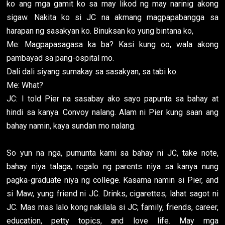
ko ang mga gamit ko sa may likod ng may narinig akong
sigaw. Nakita ko si JC na akmang magpapabangga sa
harapan ng sasakyan ko. Binuksan ko yung bintana ko,
Me: Magpapasagasa ka ba? Kasi kung oo, wala akong
pambayad sa pang-ospital mo.
Dali dali siyang sumakay sa sasakyan, sa tabi ko.
Me: What?
JC: I told Pier na sasabay ako sayo papunta sa bahay at
hindi sa kanya. Convoy nalang. Alam ni Pier kung saan ang
bahay namin, kaya sundan mo nalang.
So yun na nga, pumunta kami sa bahay ni JC, take note,
bahay niya talaga, regalo ng parents niya sa kanya nung
pagka-graduate niya ng college. Kasama namin si Pier, and
si Maw, yung friend ni JC. Drinks, cigarettes, lahat sagot ni
JC. Mas mas lalo kong nakilala si JC; family, friends, career,
education, petty topics, and love life. May mga