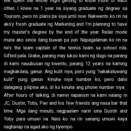
We spent the whole night getting to know more of each
other, I knew na 1 year na siyang graduate ng degree sa
Tourism, pero no plans pa siya until now. Nakwento ko rin na
ako’y fresh graduate ng Marketing and I’m planning to have
my master’s degree by the end of the year. Relax mode
muna ako since ilang buwan pa yun. Napagalaman ko rin na
he’s the team captain of the tennis team sa school nila.
Gifted pala. Grabe, parang may lukso kami ng dugo na parang
di kami nauubusan ng kwento, parang 12 years na kaming
magkakilala, ganun. Ang kulit niya, pero yung “nakakatuwang
kulit” yung ganun. Kinuha niya number ko, pero dahil
dalagang pilipina ako, di ko kinuha ang phone number niya…
After hours of talking, di namin napansin na kami nalang ni
JC, Dustin, Toby, Pier and his few friends ang nasa bar that
time. Mga ilang minuto, nagpaalam narin sina Dustin and
Toby para umuwi na. Nais ko na rin sanang umuwi kaya
naghanap na agad ako ng tiyempo.