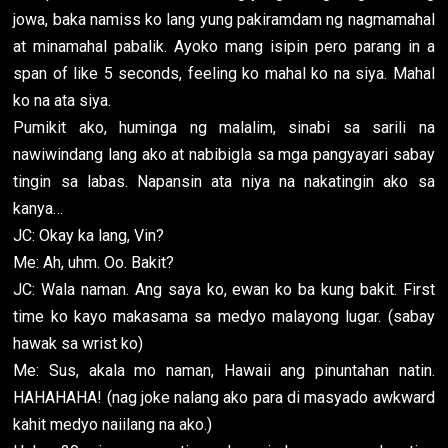
jowa, baka namiss ko lang yung pakiramdam ng nagmamahal
at minamahal pabalik. Ayoko mang isipin pero parang in a
span of like 5 seconds, feeling ko mahal ko na siya. Mahal
ko na ata siya.
Pumikit ako, huminga ng malalim, sinabi sa sarili na
nawiwindang lang ako at nabibigla sa mga pangyayari sabay
tingin sa labas. Napansin ata niya na nakatingin ako sa
kanya…
JC: Okay ka lang, Vin?
Me: Ah, uhm. Oo. Bakit?
JC: Wala naman. Ang saya ko, ewan ko ba kung bakit. First
time ko kayo makasama sa medyo malayong lugar. (sabay
hawak sa wrist ko)
Me: Sus, akala mo naman, Hawaii ang pinuntahan natin.
HAHAHAHA! (nag joke nalang ako para di masyado awkward
kahit medyo naiilang na ako.)