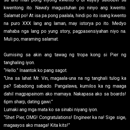
kwentong ito. Nawa’y magustuhan po ninyo ang kwento.
Salamat po! At isa pa pong paalala, hindi po ito isang kwento
na puro XXX lang ang laman, may istorya po ito. Medyo
mahaba nga lang po yung story, pagpasensiyahan niyo na.
Muli po, maraming salamat.
Gumising sa akin ang tawag ng tropa kong si Pier ng
tanghaling iyon.
“Hello.” Inaantok ko pang sagot.
“Una sa lahat Mr. Vin, magaala-una na ng tanghali tulog ka
pa? Sabadong sabado. Pangalawa, kumilos ka ng maaga
dahil magpapainom ako mamaya. Nakapasa ako sa boards!
6pm sharp, dating gawi.”
Lumaki ang mga mata ko sa sinabi niyang iyon.
“Shet Pier, OMG! Congratulations! Engineer ka na! Sige sige,
magaayos ako maaga! Kita kits!”