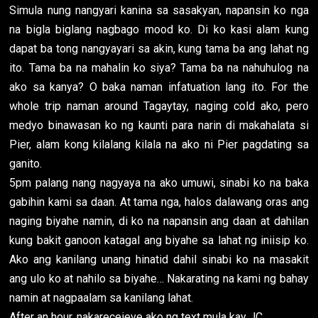
Simula nung nangyari kanina sa sasakyan, napansin ko nga
na bigla biglang nagbago mood ko. Di ko kasi alam kung
dapat ba tong nangyayari sa akin, kung tama ba ang lahat ng
ito. Tama ba na mahalin ko siya? Tama ba na nahuhulog na
ako sa kanya? O baka naman infatuation lang ito. For the
whole trip naman around Tagaytay, naging cold ako, pero
medyo binawasan ko ng kaunti para narin di makahalata si
Pier, alam kong kilalang kilala na ako ni Pier pagdating sa
ganito.
5pm palang nang nagyaya na ako umuwi, sinabi ko na baka
gabihin kami sa daan. At tama nga, halos dalawang oras ang
naging biyahe namin, di ko na napansin ang daan at dahilan
kung bakit ganoon katagal ang biyahe sa lahat ng iniisip ko.
Ako ang kanilang unang hinatid dahil sinabi ko na masakit
ang ulo ko at nahilo sa biyahe… Nakarating na kami ng bahay
namin at nagpaalam sa kanilang lahat.
After an hour, nakareceieve ako ng text mula kay JC.