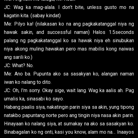
JC: Wag ka mag-alala. I don’t bite, unless gusto mo na
kagatin kita. (sabay kindat)
Me: Pilyo ka! (nilakasan ko na ang pagkakatanggal niya ng
hawak sakin, and successful naman) Halos 1.5seconds
palang ng pagkakatanggal ko sa hawak niya eh sinubukan
niya akong muling hawakan pero mas mabilis kong naiwas
ang sarili ko.)
JC: What? No.
Me: Ano ba. Pupunta ako sa sasakyan ko, alangan naman
iwan ko nalang to dito.
JC: Oh, I’m sorry. Okay sige, wait lang. Wag ka aalis ah. Pag
umalis ka, sinasabi ko sayo.
Habang paalis siya, nakatingin parin siya sa akin, yung tipong
natakbo papuntang norte pero ang tingin niya nasa akin parin.
Hinayaan ko nalang siya, at sumakay na ako sa sasakyan ko.
Binabagalan ko ng onti, kasi you know, alam mo na… Inaayos