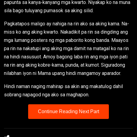
papunta sa kanya-kanyang mga kwarto. Niyakap ko na muna
sila bago tuluyang pumasok sa aking silid.
Pagkatapos maligo ay nahiga na rin ako sa aking kama. Na-
miss ko ang aking kwarto. Nakadikit pa rin sa dingding ang
mga lumang posters ng mga paborito kong banda. Maayos
pa rin na nakatupi ang aking mga damit na matagal ko na rin
na hindi nasusuot. Amoy bagong laba rin ang mga iyon pati
na rin ang aking kobre-kama, punda, at kumot. Siguradong
nilabhan iyon ni Mama upang hindi mangamoy aparador.
Hindi naman naging mahirap sa akin ang makatulog dahil
sobrang napagod nga ako sa maghapon.
Continue Reading Next Part