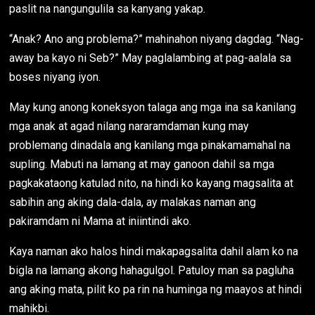
paslit na nangungulila sa kanyang yakap.
“Anak? Ano ang problema?” mahinahon niyang dagdag. “Nag-
away ba kayo ni Seb?” May paglalambing at pag-aalala sa
boses niyang iyon.
May kung anong koneksyon talaga ang mga ina sa kanilang
mga anak at agad nilang nararamdaman kung may
problemang dinadala ang kanilang mga pinakamamahal na
supling. Mabuti na lamang at may ganoon dahil sa mga
pagkakataong katulad nito, na hindi ko kayang magsalita at
sabihin ang aking dala-dala, ay malakas naman ang
pakiramdam ni Mama at iniintindi ako.
Kaya naman ako halos hindi makapagsalita dahil alam ko na
bigla na lamang akong hahagulgol. Patuloy man sa pagluha
ang aking mata, pilit ko pa rin na huminga ng maayos at hindi
mahikbi.