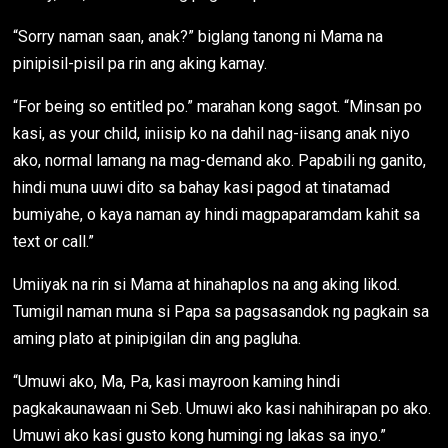
“Sorry naman saan, anak?” biglang tanong ni Mama na
pinipisil-pisil pa rin ang aking kamay.
“For being so entitled po.” marahan kong sagot. “Minsan po
kasi, as your child, iniisip ko na dahil nag-iisang anak niyo
ako, normal lamang na mag-demand ako. Papabili ng ganito,
hindi muna uuwi dito sa bahay kasi pagod at tinatamad
bumiyahe, o kaya naman ay hindi magpaparamdam kahit sa
text or call.”
Umiiyak na rin si Mama at hinahaplos na ang aking likod.
Tumigil naman muna si Papa sa pagsasandok ng pagkain sa
aming plato at pinipigilan din ang pagluha.
“Umuwi ako, Ma, Pa, kasi mayroon kaming hindi
pagkakaunawaan ni Seb. Umuwi ako kasi nahihirapan po ako.
Umuwi ako kasi gusto kong humingi ng lakas sa inyo.”