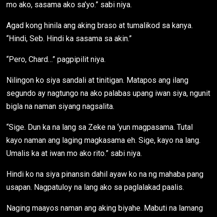
mo ako, sasama ako sa’yo.” sabi niya.
Agad kong hinila ang aking braso at tumalikod sa kanya.
“Hindi, Seb. Hindi ka sasama sa akin.”
“Pero, Chard…” pagpipilit niya.
Nilingon ko siya sandali at tinitigan. Matapos ang ilang
segundo ay nagtungo na ako palabas upang iwan siya, ngunit
bigla na naman siyang nagsalita.
“Sige. Dun ka na lang sa Zeke na ‘yun magpasama. Tutal
kayo naman ang laging magkasama eh. Sige, kayo na lang.
Umalis ka at iwan mo ako rito.” sabi niya.
Hindi ko na siya pinansin dahil ayaw ko na ng mahaba pang
usapan. Nagpatuloy na lang ako sa paglalakad paalis.
Naging maayos naman ang aking biyahe. Mabuti na lamang