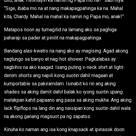
dito, anak. Hihintayin ka namin ng Papa mo ha?” sabi niya.
“Sige, ibaba mo na at nang makapagpahinga ka na. Mahal
kita, Chardy. Mahal na mahal ka namin ng Papa mo, anak!”
Matapos noon ay tumagilid na lamang ako sa paghiga
paharap sa pader at pinilit na makapagpahinga.
Bandang alas-kwatro na nang ako ay magising. Agad akong
nagtungo sa banyo at nag-hot shower. Pagkalabas ay
nagbihis na ako kaagad. Isang puting v-neck shirt at light-
denim shorts ang napili kong suotin dahil magaan at
kumportable sa pakiramdam. Isinabit ko rin ang aking
shades sa aking damit dahil balak ko iyong suotin upang
matakpan kahit papaano ang pasa sa aking mukha. Ang aking
lack flipflops na lang din ang naisipan kong suotin dahil wala
na akong ganang magsuot pa ng sapatos.
Kinuha ko naman ang isa kong knapsack at ipinasok doon