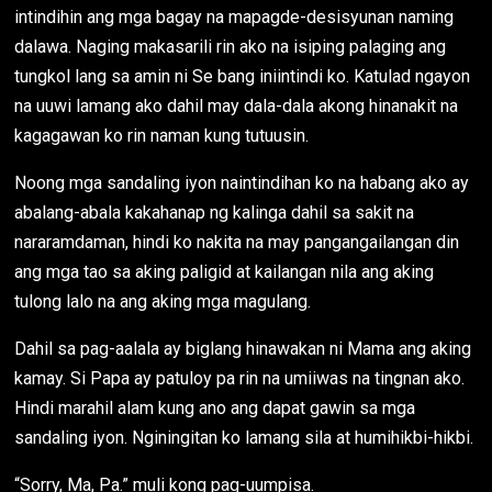
intindihin ang mga bagay na mapagde-desisyunan naming
dalawa. Naging makasarili rin ako na isiping palaging ang
tungkol lang sa amin ni Se bang iniintindi ko. Katulad ngayon
na uuwi lamang ako dahil may dala-dala akong hinanakit na
kagagawan ko rin naman kung tutuusin.
Noong mga sandaling iyon naintindihan ko na habang ako ay
abalang-abala kakahanap ng kalinga dahil sa sakit na
nararamdaman, hindi ko nakita na may pangangailangan din
ang mga tao sa aking paligid at kailangan nila ang aking
tulong lalo na ang aking mga magulang.
Dahil sa pag-aalala ay biglang hinawakan ni Mama ang aking
kamay. Si Papa ay patuloy pa rin na umiiwas na tingnan ako.
Hindi marahil alam kung ano ang dapat gawin sa mga
sandaling iyon. Nginingitan ko lamang sila at humihikbi-hikbi.
“Sorry, Ma, Pa.” muli kong pag-uumpisa.