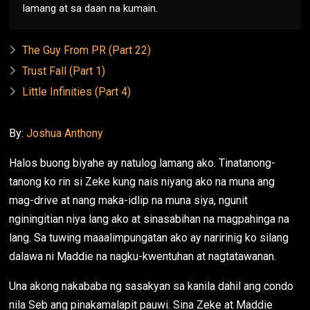
lamang at sa daan na kumain.
The Guy From PR (Part 22)
Trust Fall (Part 1)
Little Infinities (Part 4)
By:
Joshua Anthony
Halos buong biyahe ay natulog lamang ako. Tinatanong-
tanong ko rin si Zeke kung nais niyang ako na muna ang
mag-drive at nang maka-idlip na muna siya, ngunit
nginingitian niya lang ako at sinasabihan na magpahinga na
lang. Sa tuwing maaalimpungatan ako ay naririnig ko silang
dalawa ni Maddie na nagku-kwentuhan at nagtatawanan.
Una akong nakababa ng sasakyan sa kanila dahil ang condo
nila Seb ang pinakamalapit pauwi. Sina Zeke at Maddie