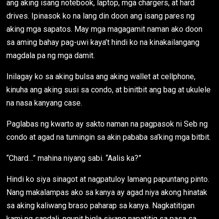
ang aking isang notebook, laptop, mga chargers, at hard
drives. Ipinasok ko na lang din doon ang isang pares ng
aking mga sapatos. May mga magagamit naman ako doon
sa aming bahay pag-uwi kaya’t hindi ko na kinakailangang
magdala pa ng mga damit.
Inilagay ko sa aking bulsa ang aking wallet at cellphone,
kinuha ang aking susi sa condo, at binitbit ang bag at ukulele
na nasa kanyang case.
Paglabas ng kwarto ay sakto naman na pagpasok ni Seb ng
condo at agad na tumingin sa akin pababa sa’king mga bitbit.
“Chard…” mahina niyang sabi. “Aalis ka?”
Hindi ko siya sinagot at nagpatuloy lamang papuntang pinto.
Nang makalampas ako sa kanya ay agad niya akong hinatak
sa aking kaliwang braso paharap sa kanya. Nagkatitigan
kami ng sandali, ngunit bigla siyang napatitig sa pasa sa