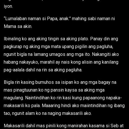
iyon.
“Lumalaban naman si Papa, anak.” mahing sabi naman ni
Mama sa akin.
Ibinaling ko ang aking tingin sa aking plato. Panay din ang
pagkurap ng aking mga mata upang pigilin ang pagluha,
ngunit bigla na lamang umagos ang mga ito. Nakangiti ako
habang nakayuko, marahil ay nais kong alisin ang kanilang
pag-aalala dahil na rin sa aking pagluha.
Bigla rin kasing bumuhos sa isipan ko ang mga bagay na
mas pinagtuunan ko ng pansin kaysa sa aking mga
magulang. Naintindihan ko rin kasi kung papaanong napaka-
makasarili ko pala. Maaaring hindi ako maiintindihan ng ibang
tao, ngunit alam ko na naging makasarili ako.
Makasarili dahil mas pinili kong manirahan kasama si Seb at