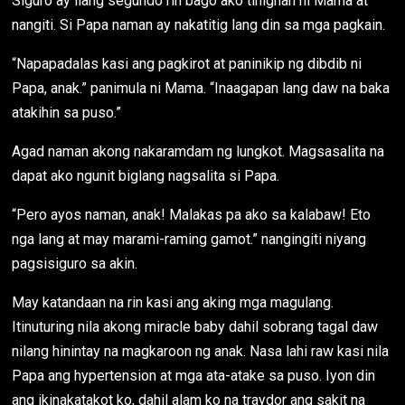
Siguro ay ilang segundo rin bago ako tinignan ni Mama at
nangiti. Si Papa naman ay nakatitig lang din sa mga pagkain.
“Napapadalas kasi ang pagkirot at paninikip ng dibdib ni
Papa, anak.” panimula ni Mama. “Inaagapan lang daw na baka
atakihin sa puso.”
Agad naman akong nakaramdam ng lungkot. Magsasalita na
dapat ako ngunit biglang nagsalita si Papa.
“Pero ayos naman, anak! Malakas pa ako sa kalabaw! Eto
nga lang at may marami-raming gamot.” nangingiti niyang
pagsisiguro sa akin.
May katandaan na rin kasi ang aking mga magulang.
Itinuturing nila akong miracle baby dahil sobrang tagal daw
nilang hinintay na magkaroon ng anak. Nasa lahi raw kasi nila
Papa ang hypertension at mga ata-atake sa puso. Iyon din
ang ikinakatakot ko, dahil alam ko na traydor ang sakit na