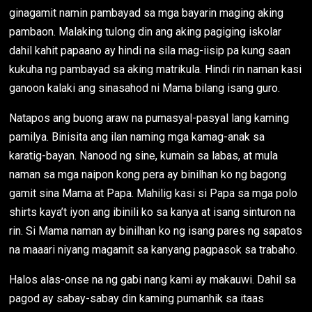
ginagamit namin pambayad sa mga bayarin maging aking
pambaon. Malaking tulong din ang aking pagiging iskolar
dahil kahit papaano ay hindi na sila mag-iisip pa kung saan
kukuha ng pambayad sa aking matrikula. Hindi rin naman kasi
ganoon kalaki ang sinasahod ni Mama bilang isang guro.
Natapos ang buong araw na pumasyal-pasyal lang kaming
pamilya. Binisita ang ilan naming mga kamag-anak sa
karatig-bayan. Nanood ng sine, kumain sa labas, at mula
naman sa mga naipon kong pera ay binilhan ko ng bagong
gamit sina Mama at Papa. Mahilig kasi si Papa sa mga polo
shirts kaya’t iyon ang ibinili ko sa kanya at isang sinturon na
rin. Si Mama naman ay binilhan ko ng isang pares ng sapatos
na maaari niyang magamit sa kanyang pagpasok sa trabaho.
Halos alas-onse na ng gabi nang kami ay makauwi. Dahil sa
pagod ay sabay-sabay din kaming pumanhik sa itaas