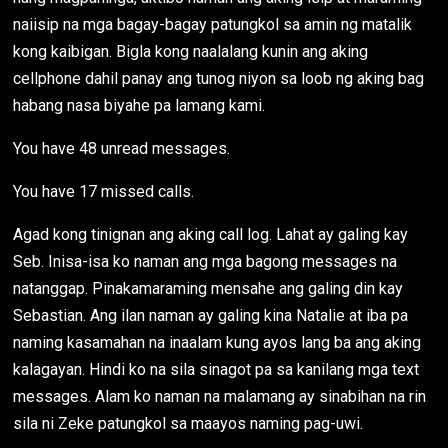
naiisip na mga bagay-bagay patungkol sa amin ng matalik
kong kaibigan. Bigla kong naalalang kunin ang aking
cellphone dahil panay ang tunog niyon sa loob ng aking bag
habang nasa biyahe pa lamang kami.
You have 48 unread messages.
You have 17 missed calls.
Agad kong tinignan ang aking call log. Lahat ay galing kay
Seb. Inisa-isa ko naman ang mga bagong messages na
natanggap. Pinakamaraming mensahe ang galing din kay
Sebastian. Ang ilan naman ay galing kina Natalie at iba pa
naming kasamahan na inaalam kung ayos lang ba ang aking
kalagayan. Hindi ko na sila sinagot pa sa kanilang mga text
messages. Alam ko naman na malamang ay sinabihan na rin
sila ni Zeke patungkol sa maayos naming pag-uwi.