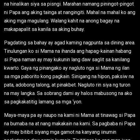
na hinalikan siya sa pisngi. Marahan namang piningot-pingot
ni Papa ang aking tainga at nangingiti. Mahal na mahal ko ang
aking mga magulang. Walang kahit na anong bagay na
makapapalit sa kanila sa aking buhay.
Pagdating sa bahay ay agad kaming nagpunta sa dining area.
Tinulungan ko si Mama na ihanda ang hapag-kainan habang
si Papa naman ay may kukunin lang daw saglit sa kanilang
kwarto. Gaya ng pinangako ay nagluto nga si Mama ng ilan
sa mga paborito kong pagkain. Sinigang na hipon, paksiw na
pata, adobong talong, at pinakbet. Nagluto rin siya ng turon
na may langka. Sa sobrang dami ay halos mabusong na ako
sa pagkakatitig lamang sa mga ‘yon.
Maya-maya pa ay naupo na kami ni Mama at tinawag si Papa
na bumaba na at nang makakain na kami. Sa pagbaba ni Papa
ay may bitibit siyang mga gamot na kanyang iinumin