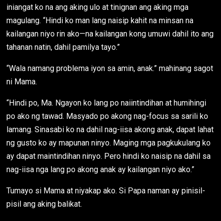
iniangat ko na ang aking ulo at tinignan ang aking mga
magulang. “Hindi ko man lang naisip kahit na minsan na
kailangan niyo rin ako—na kailangan kong umuwi dahil ito ang
tahanan natin, dahil pamilya tayo.”
“Wala namang problema iyon sa amin, anak.” mahinang sagot
ni Mama.
“Hindi po, Ma. Ngayon ko lang po naiintindihan at humihingi
po ako ng tawad. Masyado po akong nag-focus sa sarili ko
lamang. Sinasabi ko na dahil nag-iisa akong anak, dapat lahat
ng gusto ko ay mapunan ninyo. Maging mga pagkukulang ko
ay dapat maintindihan ninyo. Pero hindi ko naisip na dahil sa
nag-iisa nga lang po akong anak ay kailangan niyo ako.”
Tumayo si Mama at niyakap ako. Si Papa naman ay pinisil-
pisil ang aking balikat.