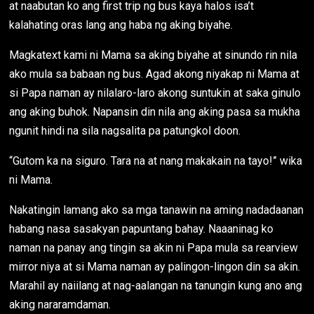
at naabutan ko ang first trip ng bus kaya halos isa’t
kalahating oras lang ang haba ng aking biyahe.
Magkatext kami ni Mama sa aking biyahe at sinundo rin nila
ako mula sa babaan ng bus. Agad akong niyakap ni Mama at
si Papa naman ay nilalaro-laro akong suntukin at saka ginulo
ang aking buhok. Napansin din nila ang aking pasa sa mukha
ngunit hindi na sila nagsalita pa patungkol doon.
“Gutom ka na siguro. Tara na at nang makakain na tayo!” wika
ni Mama.
Nakatingin lamang ako sa mga tanawin na aming nadadaanan
habang nasa sasakyan papuntang bahay. Naaaninag ko
naman na panay ang tingin sa akin ni Papa mula sa rearview
mirror niya at si Mama naman ay palingon-lingon din sa akin.
Marahil ay naiilang at nag-aalangan na tanungin kung ano ang
aking nararamdaman.