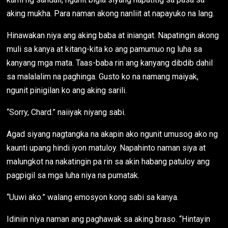
aking mukha. Para naman akong nanliit at napayuko na lang.
Hinawakan niya ang aking baba at iniangat. Napatingin akong
muli sa kanya at kitang-kita ko ang pamumuo ng luha sa
kanyang mga mata. Taas-baba rin ang kanyang dibdib dahil
sa malalalim na paghinga. Gusto ko na namang maiyak,
ngunit pinigilan ko ang aking sarili.
“Sorry, Chard.” naiiyak niyang sabi.
Agad siyang nagtangka na akapin ako ngunit umusog ako ng
kaunti upang hindi iyon matuloy. Napahinto naman siya at
malungkot na nakatingin pa rin sa akin habang patuloy ang
pagpigil sa mga luha niya na pumatak.
“Uuwi ako.” walang emosyon kong sabi sa kanya.
Idiniin niya naman ang paghawak sa aking braso. “Hintayin