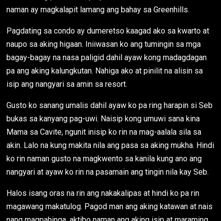
naman ay magkalapit lamang ang bahay sa Greenhills.
Pagdating sa condo ay dumeretso kaagad ako sa kwarto at
naupo sa aking higaan. Iniiwasan ko ang tumingin sa mga
bagay-bagay na nasa paligid dahil ayaw kong madagdagan
pa ang aking kalungkutan. Nahiga ako at pinilit na alisin sa
isip ang nangyari sa amin sa resort.
Gusto ko sanang umalis dahil ayaw ko pa ring harapin si Seb
bukas sa kanyang pag-uwi. Naisip kong umuwi sana kina
Mama sa Cavite, ngunit inisip ko rin na mag-aalala sila sa
akin. Lalo na kung makita nila ang pasa sa aking mukha. Hindi
ko rin naman gusto na magkwento sa kanila kung ano ang
nangyari at ayaw ko rin na pasamain ang tingin nila kay Seb.
Halos isang oras na rin ang nakakalipas at hindi ko pa rin
magawang makatulog. Pagod man ang aking katawan at nais
nang magpahinga, aktibo naman ang aking isip at maraming