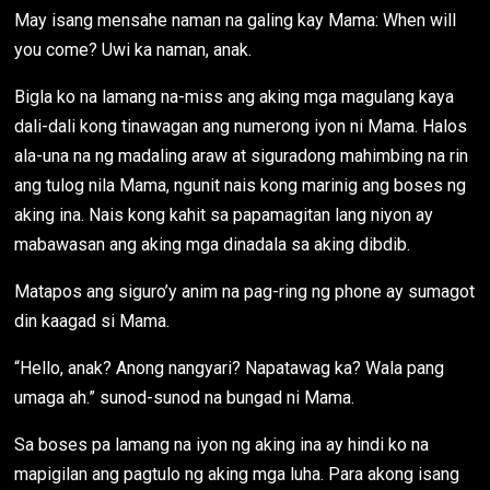
May isang mensahe naman na galing kay Mama: When will
you come? Uwi ka naman, anak.
Bigla ko na lamang na-miss ang aking mga magulang kaya
dali-dali kong tinawagan ang numerong iyon ni Mama. Halos
ala-una na ng madaling araw at siguradong mahimbing na rin
ang tulog nila Mama, ngunit nais kong marinig ang boses ng
aking ina. Nais kong kahit sa papamagitan lang niyon ay
mabawasan ang aking mga dinadala sa aking dibdib.
Matapos ang siguro’y anim na pag-ring ng phone ay sumagot
din kaagad si Mama.
“Hello, anak? Anong nangyari? Napatawag ka? Wala pang
umaga ah.” sunod-sunod na bungad ni Mama.
Sa boses pa lamang na iyon ng aking ina ay hindi ko na
mapigilan ang pagtulo ng aking mga luha. Para akong isang