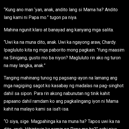
“Kung ano man ‘yan, anak, andito lang si Mama ha? Andito
lang kami ni Papa mo.” tugon pa niya.
Mahina ngunit klaro at banayad ang kanyang mga salita.
“Uwi ka na muna dito, anak. Uwi ka ngayong araw, Chardy.
Ipagluluto kita ng mga paborito mong pagkain. ‘Yung maasim
na Sinigang, gusto mo ba niyon? Magluluto rin ako ng turon
na may langka, anak.”
Tanging mahinang tunog ng pagsang-ayon na lamang ang
mga nagigiing sagot ko kasabay ng madalas na pag-singhot
dahil sa sipon. Para rin akong nabunutan ng tinik kahit
papaano dahil ramdam ko ang pagkalingang iyon ni Mama
kahit na malayo kami sa isa’t-isa.
“O siya, sige. Magpahinga ka na muna ha? Tapos uwi ka na