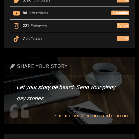
3.1K+
Followers
Follow
86
Subscribers
Subscribe
221
Followers
Follow
7
Followers
Follow
SHARE YOUR STORY
Let your story be heard. Send your pinoy
gay stories
-
stories@mencircle.com