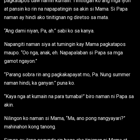
pagkatapos daw namin kumain. Tinititigan ko ang mga iyon
at pansin ko rin na napapatingin sa akin si Mama. Si Papa
naman ay hindi ako tinitignan ng diretso sa mata.
“Ang dami niyan, Pa, ah.” sabi ko sa kanya.
Napangiti naman siya at tumingin kay Mama pagkatapos
maupo. “Oo nga, anak, eh. Napapalaban si Papa sa mga
gamot ngayon.”
“Parang sobra rin ang pagkakapayat mo, Pa. Nung summer
naman hindi, ka ganyan.” puna ko.
“Kaya nga at kumain na para tumaba!” biro naman ni Papa sa
akin.
Nilingon ko naman si Mama, “Ma, ano pong nangyayari?”
mahinahon kong tanong.