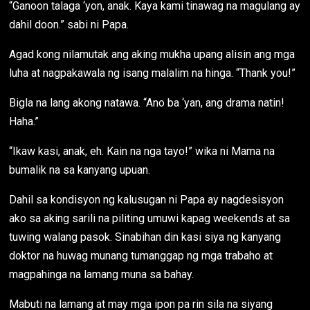
“Ganoon talaga ‘yon, anak. Kaya kami tinawag na magulang ay
dahil doon.” sabi ni Papa.
Agad kong nilamutak ang aking mukha upang alisin ang mga
luha at nagpakawala ng isang malalim na hinga. “Thank you!”
Bigla na lang akong natawa. “Ano ba ‘yan, ang drama natin!
Haha.”
“Ikaw kasi, anak, eh. Kain na nga tayo!” wika ni Mama na
bumalik na sa kanyang upuan.
Dahil sa kondisyon ng kalusugan ni Papa ay nagdesisyon
ako sa aking sarili na piliting umuwi kapag weekends at sa
tuwing walang pasok. Sinabihan din kasi siya ng kanyang
doktor na huwag munang tumanggap ng mga trabaho at
magpahinga na lamang muna sa bahay.
Mabuti na lamang at may mga ipon pa rin sila na siyang