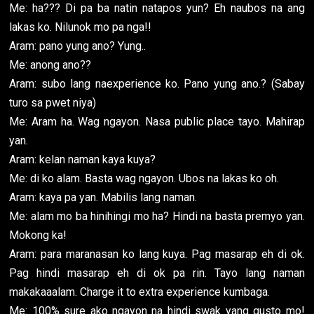
Me: ha??? Di pa ba natin natapos yun? Eh naubos na ang
lakas ko. Nilunok mo pa nga!!
Aram: pano yung ano? Yung..
Me: anong ano??
Aram: subo lang naexperience ko. Pano yung ano.? (Sabay
turo sa pwet niya)
Me: Aram ha. Wag ngayon. Nasa public place tayo. Mahirap
yan.
Aram: kelan naman kaya kuya?
Me: di ko alam. Basta wag ngayon. Ubos na lakas ko oh.
Aram: kaya pa yan. Mabilis lang naman.
Me: alam mo ba hinihingi mo ha? Hindi na basta premyo yan.
Mokong ka!
Aram: para maranasan ko lang kuya. Pag masarap eh di ok.
Pag hindi masarap eh di ok pa rin. Tayo lang naman
makakaaalam. Charge it to extra experience kumbaga.
Me: 100% sure ako ngayon na hindi swak yang gusto mo!