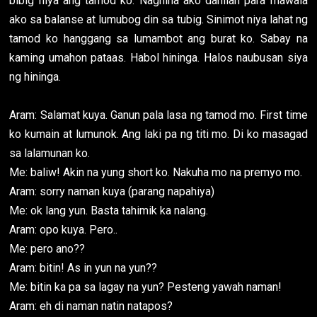
bibig niya ang tamod ko. Naghina ako dahilan para mawala
ako sa balanse at lumubog din sa tubig. Sinimot niya lahat ng
tamod ko hanggang sa lumambot ang burat ko. Sabay na
kaming umahon pataas. Habol hininga. Halos naubusan siya
ng hininga.
Aram: Salamat kuya. Ganun pala lasa ng tamod mo. First time
ko kumain at lumunok. Ang laki pa ng titi mo. Di ko masagad
sa lalamunan ko.
Me: baliw! Akin na yung short ko. Nakuha mo na premyo mo.
Aram: sorry naman kuya (parang napahiya)
Me: ok lang yun. Basta tahimik ka nalang.
Aram: opo kuya. Pero..
Me: pero ano??
Aram: bitin! As in yun na yun??
Me: bitin ka pa sa lagay na yun? Pesteng yawah naman!
Aram: eh di naman natin natapos?