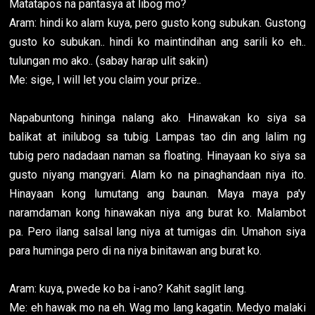
Matatapos na pantasya at libog mo?
Aram: hindi ko alam kuya, pero gusto kong subukan. Gustong
gusto ko subukan.. hindi ko maintindihan ang sarili ko eh..
tulungan mo ako.. (sabay harap ulit sakin)
Me: sige, I will let you claim your prize..
Napabuntong hininga nalang ako. Hinawakan ko siya sa
balikat at inilubog sa tubig. Lampas tao din ang lalim ng
tubig pero nadadaan naman sa floating. Hinayaan ko siya sa
gusto niyang mangyari. Alam ko na pinaghandaan niya ito.
Hinayaan kong lumutang ang baunan. Maya maya pa'y
naramdaman kong hinawakan niya ang burat ko. Malambot
pa. Pero ilang salsal lang niya at tumigas din. Umahon siya
para huminga pero di na niya binitawan ang burat ko.
Aram: kuya, pwede ko ba i-ano? Kahit saglit lang.
Me: eh hawak mo na eh. Wag mo lang kagatin. Medyo malaki