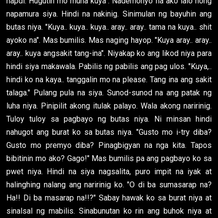
hapdi. Hugutin mo muna kuya". Nademonyo na ako lalo nong
napamura siya. Hindi na nakinig. Sinimulan ng bayuhin ang
butas niya. "Kuya.. kuya.. kuya.. aray.. aray.. tama na kuya.. shit
ayoko na". Mas bumilis. Mas naging hayop. "Kuya aray.. aray..
aray.. kuya angsakit tang-ina". Niyakap ko ang likod niya para
hindi siya makawala. Pabilis ng pabilis ang pag ulos. "Kuya,..
hindi ko na kaya.. tanggalin mo na please. Tang ina ang sakit
talaga." Pulang pula na siya. Sunod-sunod na ang patak ng
luha niya. Pinipilit akong itulak palayo. Wala akong naririnig.
Tuloy tuloy sa pagbayo ng butas niya. Ni minsan hindi
nahugot ang burat ko sa butas niya. "Gusto mo i-try diba?
Gusto mo premyo diba? Pinagbigyan na nga kita. Tapos
bibitinin mo ako? Gago!" Mas bumilis pa ang pagbayo ko sa
pwet niya. Hindi na siya nagsalita, puro impit na iyak at
halinghing nalang ang naririnig ko. "O di ba sumasarap na?
Ha!! Di ba masarap na!!?" Sabay hawak ko sa burat niya at
sinalsal ng mabilis. Sinabunutan ko rin ang buhok niya at