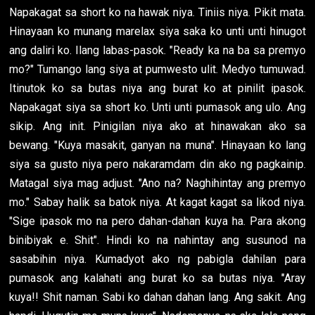
Napakagat sa short ko na hawak niya. Tiniis niya. Pikit mata.
Hinayaan ko munang marelax siya saka ko unti unti hinugot
ang daliri ko. Ilang labas-pasok. "Ready ka na ba sa premyo
mo?" Tumango lang siya at pumwesto ulit. Medyo tumuwad.
Itinutok ko sa butas niya ang burat ko at pinilit ipasok.
Napakagat siya sa short ko. Unti unti pumasok ang ulo. Ang
sikip. Ang init. Pinigilan niya ako at hinawakan ako sa
bewang. "Kuya masakit, ganyan na muna". Hinayaan ko lang
siya sa gusto niya pero nakaramdam din ako ng pagkainip.
Matagal siya mag adjust. "Ano na? Naghihintay ang premyo
mo." Sabay halik sa batok niya. At kagat kagat sa likod niya.
"Sige ipasok mo na pero dahan-dahan kuya ha. Para akong
binibiyak e. Shit". Hindi ko na nahintay ang susunod na
sasabihin niya. Kumadyot ako ng pabigla dahilan para
pumasok ang kalahati ang burat ko sa butas niya. "Aray
kuya!! Shit naman. Sabi ko dahan dahan lang. Ang sakit. Ang