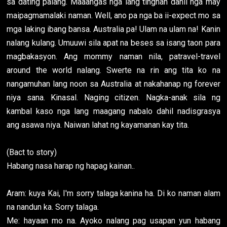
sa dating palang. Maaangas nga lang tingnan dahil nga may
maipagmamalaki naman. Well, ano pa nga ba ii-expect mo sa
mga laking ibang bansa. Australia pa! Ulam na ulam na! Kanin
nalang kulang. Umuuwi sila apat na beses sa isang taon para
magbakasyon. Ang mommy naman nila, patravel-travel
around the world nalang. Swerte na rin ang tita ko na
nangamuhan lang noon sa Australia at nakahanap ng forever
niya sana. Kinasal. Naging citizen. Nagka-anak sila ng
kambal kaso nga lang maagang nabalo dahil nadisgrasya
ang asawa niya. Naiwan lahat ng kayamanan kay tita.
(Bact to story)
Habang nasa harap ng hapag kainan..
Aram: kuya Kai, I'm sorry talaga kanina ha. Di ko naman alam
na nandun ka. Sorry talaga.
Me: hayaan mo na. Ayoko nalang pag usapan yun habang