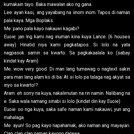
kumakain tayo. Baka mawalan ako ng gana.
Lee: ayan kasi, ang yayabang na iinom inom. Tapos di naman
pala kaya. Mga Boplaks.
Me: pano pala kayo nakauwi kagabi?
Euoie: jan lng kami nag inuman kina kuya Lance. (6 houses
away) Hinatid niya kami pagkatapos. Si lolo na yata
nagpasok samin sa kwarto. Sa pagkakaalala ko (sabay
kindat kay Aram)
Me: wow very good. Di man lang tumawag o nagtext sakin
para man lang alam ko di ba. At si lolo pa talaga nag akyat sa
inyo sa kwarto!?
Aram: eh sorry na kuya, nakalimutan na rin namin. Nalibang na
e. Saka wala namang sinabi si lolo (kindat din kay Euoie)
Euoie: oo nga kuya, saka safe naman kami nakauwi, yun ang
mahalaga.
Me: ayun! So pag kayo napahamak, ako naman ang mayayari.
Clap clap clap naman kayong dalawa.