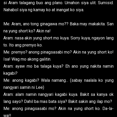
si Aram talagang buo ang plano. Umahon siya ulit. Sumisid.
Nahabol siya ng kamay ko at inangat ko siya.
Me: Aram, ano tong ginagawa mo?? Baka may makakita. San
na yung short ko? Akin na!
Aram: nasa akin yung short mo kuya. Sorry kuya, ngayon lang
to. Ito ang premyo ko.
Me: premyo? anong pinagsasabi mo? Akin na yung short ko!
Isa! Wag mo akong galitin.
Aram: ayaw mo ba talaga kuya? Eh ano yung nakita namin
kagabi?
Me: anong kagabi? Wala namang... (sabay naalala ko yung
nangyari samin ni Lee)
Aram: alam namin nangyari kagabi kuya. Bakit sa kanya ok
lang sayo? Dahil ba mas bata siya? Bakit sakin ang ilap mo?
Me: anong pinagsasabi mo? Akin na yung short ko. Da-la-
wa!!