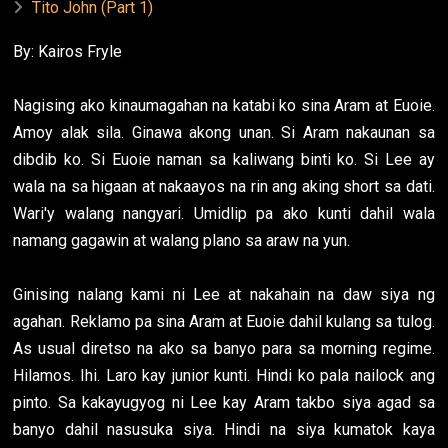
Tito John (Part 1)
By: Kairos Fryle
Nagising ako kinaumagahan na katabi ko sina Aram at Euoie.
Amoy alak sila. Ginawa akong unan. Si Aram nakaunan sa
dibdib ko. Si Euoie naman sa kaliwang binti ko. Si Lee ay
wala na sa higaan at nakaayos na rin ang aking short sa dati.
Wari'y walang nangyari. Umidlip pa ako kunti dahil wala
namang gagawin at walang plano sa araw na yun.
Ginising nalang kami ni Lee at nakahain na daw siya ng
agahan. Reklamo pa sina Aram at Euoie dahil kulang sa tulog.
As usual diretso na ako sa banyo para sa morning regime.
Hilamos. Ihi. Laro kay junior kunti. Hindi ko pala nailock ang
pinto. Sa kakayugyog ni Lee kay Aram takbo siya agad sa
banyo dahil nasusuka siya. Hindi na siya kumatok kaya