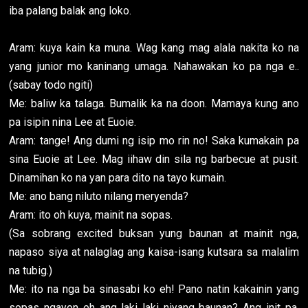
iba palang balak ang loko.
Aram: kuya kain ka muna. Wag kang mag alala nakita ko na
yang junior mo kaninang umaga. Nahawakan ko pa nga e..
(sabay todo ngiti)
Me: baliw ka talaga. Bumalik ka na doon. Mamaya kung ano
pa isipin nina Lee at Euoie.
Aram: tange! Ang dumi ng isip mo rin no! Saka kumakain pa
sina Euoie at Lee. Mag iihaw din sila ng barbecue at pusit.
Dinamihan ko na yan para dito na tayo kumain.
Me: ano bang niluto nilang meryenda?
Aram: ito oh kuya, mainit na sopas.
(Sa sobrang excited buksan yung baunan at mainit nga,
napaso siya at nalaglag ang kaisa-isang kutsara sa malalim
na tubig.)
Me: ito na nga ba sinasabi ko eh! Pano natin kakainin yang
sopas ngayon eh ang laki laki niyang baunan? Ang init pa.