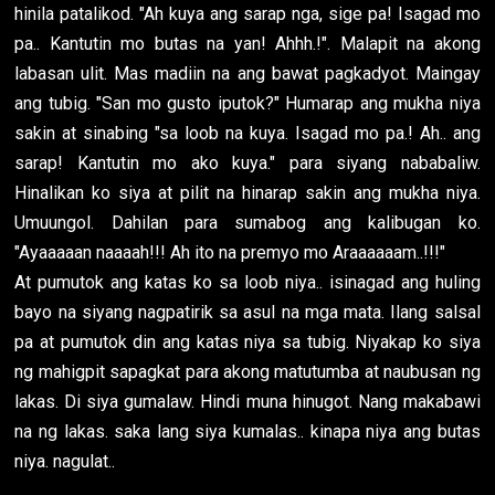
hinila patalikod. "Ah kuya ang sarap nga, sige pa! Isagad mo
pa.. Kantutin mo butas na yan! Ahhh.!". Malapit na akong
labasan ulit. Mas madiin na ang bawat pagkadyot. Maingay
ang tubig. "San mo gusto iputok?" Humarap ang mukha niya
sakin at sinabing "sa loob na kuya. Isagad mo pa.! Ah.. ang
sarap! Kantutin mo ako kuya." para siyang nababaliw.
Hinalikan ko siya at pilit na hinarap sakin ang mukha niya.
Umuungol. Dahilan para sumabog ang kalibugan ko.
"Ayaaaaan naaaah!!! Ah ito na premyo mo Araaaaaam..!!!"
At pumutok ang katas ko sa loob niya.. isinagad ang huling
bayo na siyang nagpatirik sa asul na mga mata. Ilang salsal
pa at pumutok din ang katas niya sa tubig. Niyakap ko siya
ng mahigpit sapagkat para akong matutumba at naubusan ng
lakas. Di siya gumalaw. Hindi muna hinugot. Nang makabawi
na ng lakas. saka lang siya kumalas.. kinapa niya ang butas
niya. nagulat..