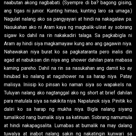
naabutan akong nagbabati. (Syempre di ba? bagong gising,
ang tigas ni junior. Kunting himas, kunting laro sa umaga.)
Nagulat nalang ako sa pangyayari at hindi na nakagalaw pa.
Nasukahan ako ni Aram kaya ng magbalik-ulirat ay sobrang
sigaw ko dahil na rin nakakadiri talaga. Sa pagkabigla ni
Aram ay hindi siya magkamayaw kung ano ang gagawin niya.
Nahawakan niya burat ko sa pagkataranta pero inalis din
agad at nabuksan din niya ang shower dahilan para mabasa
kaming pareho. Dahil na rin sa nasukahan ang damit ko ay
hinubad ko nalang at nagshower na sa harap niya. Patay
malisya. Iniisip ko pinsan ko naman siya so wapakels na.
Tuluyan nalang ako nagtanggal ako ng short at brief dahilan
para matulala siya sa nakikita niya. Napalunok siya. Pinitik ko
daliri ko sa harap ng mukha niya. Bigla nalang siyang
tumalikod nang bumalik siya sa katinuan. Sobrang namumula
at hindi nakapagsalita. Lumabas at bumalik na may dalang
tuwalya at inabot nalang sakin ng nakatingin kunwari sa