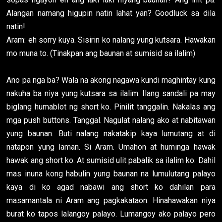
Alangan namang higupin natin lahat yan? Goodluck sa dila
natin!
Aram: eh sorry kuya. Sisirin ko nalang yung kutsara. Hawakan
mo muna to. (Tinakpan ang baunan at sumisid sa ilalim)
Ano pa nga ba? Wala na akong nagawa kundi maghintay kung
nakuha ba niya yung kutsara sa ilalim. Ilang sandali pa may
biglang humablot ng short ko. Pinilit tanggalin. Nakalas ang
mga push buttons. Tanggal. Nagulat nalang ako at nabitawan
yung baunan. Buti nalang nakatakip kaya lumutang at di
natapon yung laman. Si Aram. Umahon at huminga hawak
hawak ang short ko. At sumisid ulit pabalik sa ilalim ko. Dahil
mas inuna kong habulin yung baunan na lumulutang palayo
kaya di ko agad nabawi ang short ko dahilan para
masamantala ni Aram ang pagkakataon. Hinahawakan niya
burat ko tapos lalangoy palayo. Lumangoy ako palayo pero