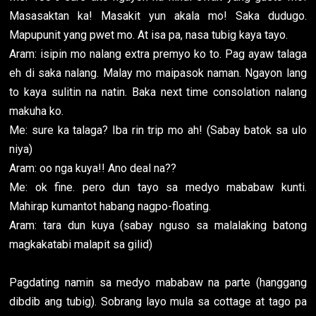
Masasaktan ka! Masakit yun akala mo! Saka dudugo.
Mapupunit yang pwet mo. At isa pa, nasa tubig kaya tayo.
Aram: isipin mo nalang extra premyo ko to. Pag ayaw talaga
eh di saka nalang. Malay mo maipasok naman. Ngayon lang
to kaya sulitin na natin. Baka next time consolation nalang
makuha ko.
Me: sure ka talaga? Iba rin trip mo ah! (Sabay batok sa ulo
niya)
Aram: oo nga kuya!! Ano deal na??
Me: ok fine. pero dun tayo sa medyo mababaw kunti.
Mahirap kumantot habang nagpo-floating.
Aram: tara dun kuya (sabay nguso sa malalaking batong
magkakatabi malapit sa gilid)
Pagdating namin sa medyo mababaw na parte (hanggang
dibdib ang tubig). Sobrang layo mula sa cottage at tago pa