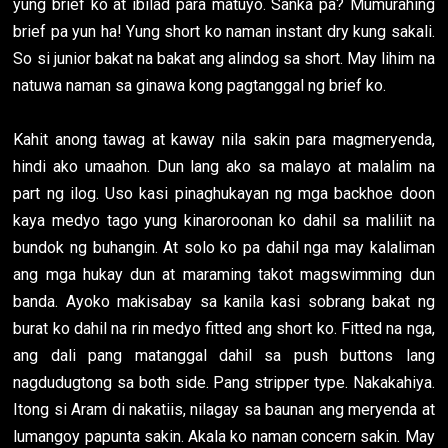
yung brief ko at ibilad para matuyo. Sanka pa? Mumurahing
brief pa yun ha! Yung short ko naman instant dry kung sakali.
So si junior bakat na bakat ang alindog sa short. May lihim na
natuwa naman sa ginawa kong pagtanggal ng brief ko.
Kahit anong tawag at kaway nila sakin para magmeryenda,
hindi ako umaahon. Dun lang ako sa malayo at malalim na
part ng ilog. Uso kasi pinaghukayan ng mga backhoe doon
kaya medyo tago yung kinaroroonan ko dahil sa maliliit na
bundok ng buhangin. At solo ko pa dahil nga may kalaliman
ang mga hukay dun at maraming takot magswimming dun
banda. Ayoko makisabay sa kanila kasi sobrang bakat ng
burat ko dahil na rin medyo fitted ang short ko. Fitted na nga,
ang dali pang matanggal dahil sa push buttons lang
nagdudugtong sa both side. Pang stripper type. Nakakahiya.
Itong si Aram di nakatiis, nilagay sa baunan ang meryenda at
lumangoy papunta sakin. Akala ko naman concern sakin. May