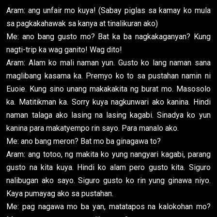
Aram: ang unfair mo kuya! (Sabay piglas sa kamay ko mula
sa pagkakahawak sa kanya at tinalikuran ako)
Me: ano bang gusto mo? Bat ka ba nagkakaganyan? Kung
nagti-trip ka wag ganito! Wag dito!
Aram: Alam ko mali naman yun. Gusto ko lang naman sana
maglibang kasama ka. Premyo ko to sa pustahan namin ni
Euoie. Kung sino unang makakakita ng burat mo. Masosolo
ka. Matitikman ka. Sorry kuya nagkunwari ako kanina. Hindi
naman talaga ako lasing na lasing kagabi. Sinadya ko yun
kanina para makatyempo rin sayo. Para manalo ako.
Me: ano bang meron? Bat mo ba ginagawa to?
Aram: ang totoo, ng makita ko yung nangyari kagabi, parang
gusto na kita kuya. Hindi ko alam pero gusto kita. Siguro
nalibugan ako sayo. Siguro gusto ko rin yung ginawa niyo.
Kaya pumayag ako sa pustahan.
Me: pag nagawa mo ba yan, matatapos na kalokohan mo?