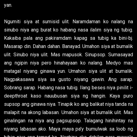
yan.
Ngumiti siya at sumisid ulit. Naramdaman ko nalang na
sinubo niya ang burat ko habang nasa ilalim siya ng tubig.
Kakaiba pala ang pakiramdam kapag sa tubig ka bini-bj.
Masarap din. Dahan dahan. Banayad. Umahon siya at bumalik
ulit. Sinubo niya ulit. Mas mapusok. Sinupsop. Sumasayad
ang ngipin niya pero hinahayaan ko nalang. Medyo mas
matagal niyang ginawa yun. Umahon siya ulit at bumalik.
Nagpakasawa siya sa gusto niyang gawin. Ang sarap.
Sobrang sarap. Habang nasa tubig. Ilang beses niya pinilit i-
deepthroat kaso nauubusan siya ng hangin. Kaya puro
supsop ang ginawa niya. Tinapik ko ang balikat niya tanda na
malapit na akong labasan. Umahon siya at bumalik ulit. Mas
ginalingan na niya ang pagsupsop. Talagang hinihintay na
niyang labasan ako. Maya maya pa'y bumulwak sa loob ng