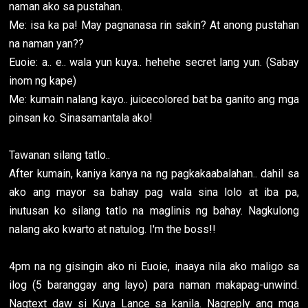
naman ako sa pustahan.
Me: isa ka pa! May pagnanasa rin sakin? At anong pustahan
na naman yan??
Euoie: a.. e.. wala yun kuya.. hehehe secret lang yun. (Sabay
inom ng kape)
Me: kumain nalang kayo.. juicecolored bat ba ganito ang mga
pinsan ko. Sinasamantala ako!
Tawanan silang tatlo..
After kumain, kaniya kanya na ng pagkakaabalahan.. dahil sa
ako ang mayor sa bahay pag wala sina lolo at iba pa,
inutusan ko silang tatlo na maglinis ng bahay. Nagkulong
nalang ako kwarto at natulog. I'm the boss!!
4pm na ng gisingin ako ni Euoie, inaaya nila ako maligo sa
ilog (5 baranggay ang layo) para naman makapag-unwind.
Nagtext daw si Kuya Lance sa kanila. Nagreply ang mga