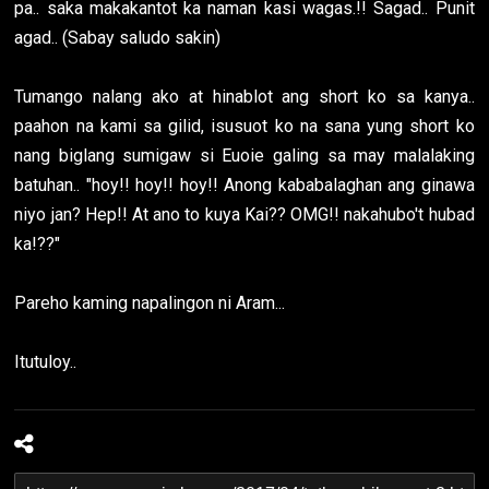
pa.. saka makakantot ka naman kasi wagas.!! Sagad.. Punit
agad.. (Sabay saludo sakin)
Tumango nalang ako at hinablot ang short ko sa kanya..
paahon na kami sa gilid, isusuot ko na sana yung short ko
nang biglang sumigaw si Euoie galing sa may malalaking
batuhan.. "hoy!! hoy!! hoy!! Anong kababalaghan ang ginawa
niyo jan? Hep!! At ano to kuya Kai?? OMG!! nakahubo't hubad
ka!??"
Pareho kaming napalingon ni Aram...
Itutuloy..