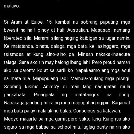
malayo.
Si Aram at Euioe, 15, kambal na sobrang puputing mga
bwesit na half pinoy at half Australian. Masasabi namang
liberated sila. Marami silang naging kaibigan sa lugar namin.
Ke matatanda, binata, dalaga, mga bata, ke lasinggero, mga
tsismosa at kung sino-sino pa. Minsan nakaka-insecure
talaga. Sana ako rin may halong ibang lahi. Pero proud naman
ako sa parents ko at sa sarili ko. Napakaamo ang mga asul
na mata nila. Mapupulang labi. Mamula-mulang mga pisngi.
Sobrang kikinis. Animo'y di man lang nasugatan mula
pagkabata. Pinagpala ng matatangos na ilong.
Napakagagandang hilira ng mga mapuputing ngipin. Bagamat
mga bata pa ay malalaking bulas. Conscious sa katawan.
Medyo maaarte sa mga gamit pero sakto lang. Kung isa ako
siguro sa mga babae sa school nila, laglag panty na rin ako