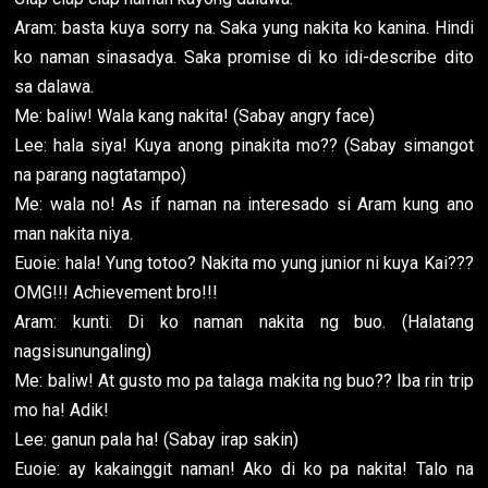
Aram: basta kuya sorry na. Saka yung nakita ko kanina. Hindi
ko naman sinasadya. Saka promise di ko idi-describe dito
sa dalawa.
Me: baliw! Wala kang nakita! (Sabay angry face)
Lee: hala siya! Kuya anong pinakita mo?? (Sabay simangot
na parang nagtatampo)
Me: wala no! As if naman na interesado si Aram kung ano
man nakita niya.
Euoie: hala! Yung totoo? Nakita mo yung junior ni kuya Kai???
OMG!!! Achievement bro!!!
Aram: kunti. Di ko naman nakita ng buo. (Halatang
nagsisunungaling)
Me: baliw! At gusto mo pa talaga makita ng buo?? Iba rin trip
mo ha! Adik!
Lee: ganun pala ha! (Sabay irap sakin)
Euoie: ay kakainggit naman! Ako di ko pa nakita! Talo na