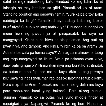
dahil sa mga malalaking bato. Hinubad ko ang tshirt ko at
inihagis sa may batuhan sa gilid. Pinatalikod ko si Aram.
Standing position ang gagawin namin. "Sure ka ba dito? Baka
nabibigla ka lang?" Tumalikod siya sabay baba ng boxer
brief niya." Susubukan lang natin kuya." Dinunggol dunggol ko
muna hiwa ng pwet niya at pinapasabik ko siya sa
mangyayari. Kiniskis sa hiwa at pinapalaman. Ang puti ng
pwet niya. Ang tambok. Ang kinis. "Virgin ka pa ba Aram? Sa
Autralia ba wala pa tumira sayo?" Aninag sa malinaw na tubig
ang mga nangyayari sa ilalim. "wala pa nakauna dyan kuya,
ikaw palang ngayon." Hinawakan niya ang burat ko at itinutok
sa butas mismo. "Ipasok mo na kuya. Akin na ang premyo
ko." Gaya ng inaasahan, mahirap ipasok lalo't nasa tubig kami.
Pero mapilit si Aram. "Ipasok mo muna isang daliri mo kuya
para mabuksan kunti yung bukana". Para akong sunud-
sunuran. Pinasok ko sa butas niya yung middle finger at
napaigtad siya. Napangiwi. Pinasok ko ng buo. Napaaray.