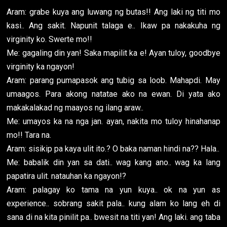
Aram: grabe kuya ang luwang ng butas!! Ang laki ng titi mo
kasi.. Ang sakit. Napunit talaga e.. Ikaw pa nakakuha ng
virginity ko. Swerte mo!!
Me: gagaling din yan! Saka mapilit ka e! Ayan tuloy, goodbye
virginity ka ngayon!
Aram: parang pumapasok ang tubig sa loob. Mahapdi. May
umaagos. Para akong natatae ako na ewan. Di yata ako
makakalakad ng maayos ng ilang araw..
Me: umayos ka na nga jan. ayan, nakita mo tuloy hinahanap
mo!! Tara na.
Aram: sisikip pa kaya ulit ito.? O baka naman hindi na?? Hala..
Me: babalik din yan sa dati.. wag kang ano.. wag ka lang
papatira ulit. natauhan ka ngayon!?
Aram: palagay ko tama na yun kuya.. ok na yun as
experience.. sobrang sakit pala.. kung alam ko lang eh di
sana di na kita pinilit pa.. bwesit na titi yan! Ang laki. ang taba