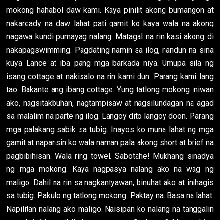
mokong hahabol daw kami. Kaya pinilit akong bumangon at
nakaready na daw lahat pati gamit ko kaya wala na akong
nagawa kundi pumayag nalang. Matagal na rin kasi akong di
nakapagswimming. Pagdating namin sa ilog, nandun na sina
kuya Lance at iba pang mga barkada niya. Umupa sila ng
isang cottage at nakisalo na rin kami dun. Parang kami lang
tao. Bakante ang ibang cottage. Yung tatlong mokong iniwan
ako, nagsitakbuhan, nagtampisaw at nagsilundagan na agad
sa malalim na parte ng ilog. Langoy dito langoy doon. Parang
mga palakang sabik sa tubig. Inayos ko muna lahat ng mga
gamit at napansin ko wala naman pala akong short at brief na
pagbibihisan. Wala ring towel. Sabotahe! Mukhang sinadya
ng mga mokong. Kaya nagpasya nalang ako na wag ng
maligo. Dahil na rin sa nagkantyawan, binuhat ako at inihagis
sa tubig. Pakulo ng tatlong mokong. Paktay na. Basa na lahat.
Napilitan nalang ako maligo. Naisipan ko nalang na tanggalin