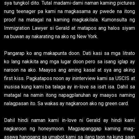
sya tungkol dito. Tutal madami-dami naman kaming pictures
nung teenager pa kami na magkasama ay pwede na itong
proof na matagal na kaming magkakilala. Kumonsulta ng
Immigration Lawyer si Gerald at matapos ang halos siyam
na buwan ay nakarating na ako ng New York.
Pangarap ko ang makapunta doon. Dati kasi sa mga litrato
ko lang nakikita ang mga lugar doon pero sa isang iglap ay
naroon na ako. Maayos ang aming kasal at sya ang aking
first kiss. Pagkatapos noon ay ininterview kami sa USCIS at
inusisa kung kami ba talaga ay in-love sa isa’t isa. Dahil sa
matagal na namin itong napagplanuhan ay maayos naming
nalagpasan ito. Sa wakas ay nagkaroon ako ng green card.
Dahil hindi naman kami in-love ni Gerald ay hindi kami
nagkaroon ng honeymoon. Magpapanggap kaming mag-
asawa hanggang sa umabot kami sa ilang taon na kung saan