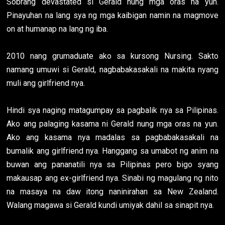
Sobrang devastated si Gerald nung mga oras na yun.
Pinayuhan na lang sya ng mga kaibigan namin na magmove
on at humanap na lang ng iba.
2010 nang grumaduate ako sa kursong Nursing. Sakto
namang umuwi si Gerald, nagbabakasakali na makita nyang
muli ang girlfriend nya.
Hindi sya naging matagumpay sa pagbalik nya sa Pilipinas.
Ako ang palaging kasama ni Gerald nung mga oras na yun.
Ako ang kasama nya madalas sa pagbabakasakali na
bumalik ang girlfriend nya. Hanggang sa umabot ng anim na
buwan ang pananatili nya sa Pilipinas pero bigo syang
makausap ang ex-girlfriend nya. Sinabi ng magulang ng nito
na masaya na daw itong naninirahan sa New Zealand.
Walang magawa si Gerald kundi umiyak dahil sa sinapit nya.