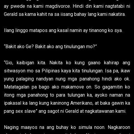
ay pwede na kami magdivorce. Hindi din kami nagtatabi ni
Gerald sa kama kahit na sa iisang bahay lang kami nakatira.
Ilang linggo matapos ang kasal namin ay tinanong ko sya.
“Bakit ako Ge? Bakit ako ang tinulungan mo?”
“Gio, kaibigan kita. Nakita ko kung gaano kahirap ang
sitwasyon mo sa Pilipinas kaya kita tinulungan. Isa pa, ikaw
yung palaging nandyan nung mga panahong hindi ako ok.
Matatagalan pa bago ako makamove on. So gagamitin ko
itong mga panahong to para tulungan ka, ayoko naman na
ipakasal ka lang kung kaninong Amerikano, at baka gawin ka
pang sex slave” ang sagot ni Gerald at nagkatawanan kami.
Naging maayos na ang buhay ko simula noon. Nagkaroon