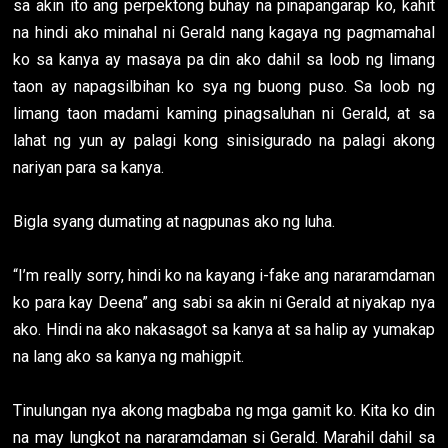
sa akin ito ang perpektong buhay na pinapangarap ko, kahit
na hindi ako minahal ni Gerald nang kagaya ng pagmamahal
ko sa kanya ay masaya pa din ako dahil sa loob ng limang
taon ay napagsilbihan ko sya ng buong puso. Sa loob ng
limang taon madami kaming pinagsaluhan ni Gerald, at sa
lahat ng yun ay palagi kong sinisigurado na palagi akong
nariyan para sa kanya.
Bigla syang dumating at nagpunas ako ng luha.
“I’m really sorry, hindi ko na kayang i-fake ang nararamdaman
ko para kay Deena” ang sabi sa akin ni Gerald at niyakap nya
ako. Hindi na ako nakasagot sa kanya at sa halip ay yumakap
na lang ako sa kanya ng mahigpit.
Tinulungan nya akong magbaba ng mga gamit ko. Kita ko din
na may lungkot na nararamdaman si Gerald. Marahil dahil sa