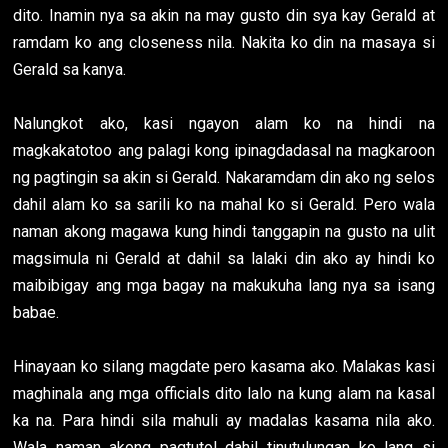
dito. Inamin nya sa akin na may gusto din sya kay Gerald at
ramdam ko ang closeness nila. Nakita ko din na masaya si
Gerald sa kanya.
Nalungkot ako, kasi ngayon alam ko na hindi na
magkakatotoo ang palagi kong ipinagdadasal na magkaroon
ng pagtingin sa akin si Gerald. Nakaramdam din ako ng selos
dahil alam ko sa sarili ko na mahal ko si Gerald. Pero wala
naman akong magawa kung hindi tanggapin na gusto na ulit
magsimula ni Gerald at dahil sa lalaki din ako ay hindi ko
maibibigay ang mga bagay na makukuha lang nya sa isang
babae.
Hinayaan ko silang magdate pero kasama ako. Malakas kasi
maghinala ang mga officials dito lalo na kung alam na kasal
ka na. Para hindi sila mahuli ay madalas kasama nila ako.
Wala naman akong pagtutol dahil tinutulungan ko lang si