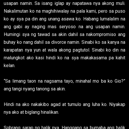
usapan namin. Sa isang iglap ay napatawa nya akong muli.
Nakalimutan ko na maghihiwalay na pala kami, pero sa puso
ko ay sya pa din ang unang asawa ko. Habang lumalalim na
ang gabi ay naging mas seryoso na ang usapan namin.
Humingi sya ng tawad sa akin dahil sa nakompromiso ang
buhay ko nang dahil sa divorce namin. Sinabi ko sa kanya na
karapatan nya yun at wala akong pagtutol. Sinabi ko din na
malungkot ako kasi hindi ko na sya makakasama pa kahit
kelan.
“Sa limang taon na nagsama tayo, minahal mo ba ko Gio?”
ang tangi nyang tanong sa akin.
Hindi na ako nakakibo agad at tumulo ang luha ko. Niyakap
nya ako at biglang hinalikan.
Sobrang sarap ng halik nya. Hanggang sa bumaba ang halik