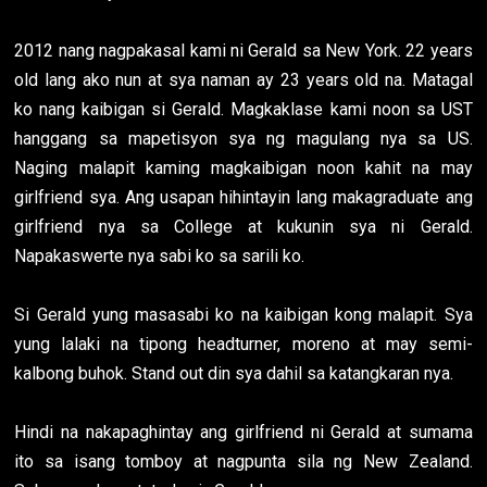
2012 nang nagpakasal kami ni Gerald sa New York. 22 years
old lang ako nun at sya naman ay 23 years old na. Matagal
ko nang kaibigan si Gerald. Magkaklase kami noon sa UST
hanggang sa mapetisyon sya ng magulang nya sa US.
Naging malapit kaming magkaibigan noon kahit na may
girlfriend sya. Ang usapan hihintayin lang makagraduate ang
girlfriend nya sa College at kukunin sya ni Gerald.
Napakaswerte nya sabi ko sa sarili ko.
Si Gerald yung masasabi ko na kaibigan kong malapit. Sya
yung lalaki na tipong headturner, moreno at may semi-
kalbong buhok. Stand out din sya dahil sa katangkaran nya.
Hindi na nakapaghintay ang girlfriend ni Gerald at sumama
ito sa isang tomboy at nagpunta sila ng New Zealand.