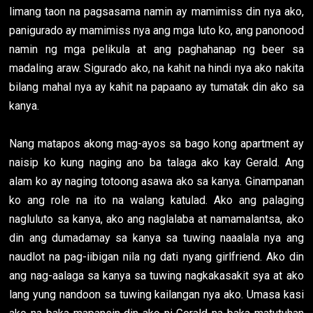
limang taon na pagsasama namin ay mamimiss din nya ako,
panigurado ay mamimiss nya ang mga luto ko, ang panonood
namin ng mga pelikula at ang paghahanap ng beer sa
madaling araw. Sigurado ako, na kahit na hindi nya ako nakita
bilang mahal nya ay kahit na papaano ay tumatak din ako sa
kanya.
Nang matapos akong mag-ayos sa bago kong apartment ay
naisip ko kung naging ano ba talaga ako kay Gerald. Ang
alam ko ay naging totoong asawa ako sa kanya. Ginampanan
ko ang role na ito na walang katulad. Ako ang palaging
nagluluto sa kanya, ako ang naglalaba at namamalantsa, ako
din ang dumadamay sa kanya sa tuwing naaalala nya ang
naudlot na pag-iibigan nila ng dati nyang girlfriend. Ako din
ang nag-aalaga sa kanya sa tuwing nagkakasakit sya at ako
lang yung nandoon sa tuwing kailangan nya ako. Umasa kasi