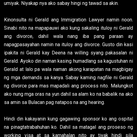
umiyak. Niyakap nya ako sabay hingi ng tawad sa akin.
Kinonsulta ni Gerald ang Immigration Lawyer namin noon.
Sinabi nito na mapapauwi ako kung sakaling ituloy ni Gerald
ang divorce, dahil wala nang iba pang paraan ay
napagpasayahan namin na ituloy ang divorce. Gusto din kasi
ipakita ni Gerald kay Deena na willing syang pakasalan ni
Gerald. Ayoko din naman kasing humadlang sa kagustuhan ni
Gerald at lalo pa wala naman akong karapatan na magbigay
ng mga demands sa kanya. Sabay kaming nagfile ni Gerald
ng divorce para mas mapadali ang process nito. Malungkot
ako nung mga oras na yun dahil sa alam ko na babalik na ako
sa amin sa Bulacan pag natapos na ang hearing.
Hindi din kakayanin kung gagawing sponsor ko ang ospital
na pinagtatrabahuhan ko. Dahil sa matagal ang proseso ng
working visa at sa kamahalan nito ay tiyak hindi sila