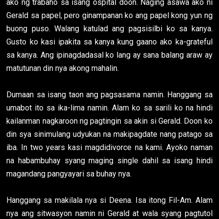
ako ng trabaho sa isang ospital doon. Naging asawa ako ni
Gerald sa papel, pero ginampanan ko ang papel kong yun ng
buong puso. Walang katulad ang pagsisilbi ko sa kanya.
Gusto ko kasi ipakita sa kanya kung gaano ako ka-grateful
sa kanya. Ang ipinagdadasal ko lang ay sana balang araw ay
matutunan din nya akong mahalin.
Dumaan sa isang taon ang pagsasama namin. Hanggang sa
umabot ito sa ika-lima namin. Alam ko sa sarili ko na hindi
kailanman nagkaroon ng pagtingin sa akin si Gerald. Doon ko
din sya sinimulang udyukan na makipagdate nang patago sa
iba. In two years kasi magdidivorce na kami. Ayoko naman
na habambuhay syang maging single dahil sa isang hindi
magandang pangyayari sa buhay nya.
Hanggang sa makilala nya si Deena. Isa itong Fil-Am. Alam
nya ang sitwasyon namin ni Gerald at wala syang pagtutol