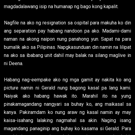
magdadalawang isip na humanap ng bago kong kapalit.
Nagfile na ako ng resignation sa ospital para makuha ko din
ang separation pay habang nandoon pa ako. Madami-dami
naman na akong naipon nung panahong yun. Sapat na para
bumalik ako sa Pilipinas. Napgkasunduan din namin na lilipat
na ako sa ibabang unit dahil may balak na silang maglive in
ni Deena.
Habang nag-eempake ako ng mga gamit ay nakita ko ang
picture namin ni Gerald nung bagong kasal pa lang kami.
Naiyak ako habang hawak ito. Marahil ito na yung
pinakamagandang nangyari sa buhay ko, ang maikasal sa
kanya. Pakiramdam ko nung araw ng kasal namin ay may
kaisa-isahang lalaking nagmahal sa akin. Naging isang
magandang panaginip ang buhay ko kasama si Gerald. Para