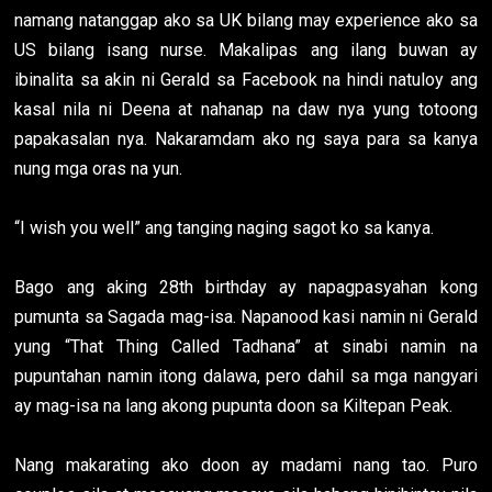
namang natanggap ako sa UK bilang may experience ako sa
US bilang isang nurse. Makalipas ang ilang buwan ay
ibinalita sa akin ni Gerald sa Facebook na hindi natuloy ang
kasal nila ni Deena at nahanap na daw nya yung totoong
papakasalan nya. Nakaramdam ako ng saya para sa kanya
nung mga oras na yun.
“I wish you well” ang tanging naging sagot ko sa kanya.
Bago ang aking 28th birthday ay napagpasyahan kong
pumunta sa Sagada mag-isa. Napanood kasi namin ni Gerald
yung “That Thing Called Tadhana” at sinabi namin na
pupuntahan namin itong dalawa, pero dahil sa mga nangyari
ay mag-isa na lang akong pupunta doon sa Kiltepan Peak.
Nang makarating ako doon ay madami nang tao. Puro