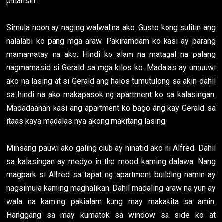
pinansin.
Simula noon ay naging walwal na ako. Gusto kong sulitin ang
nalalabi ko pang mga araw. Pakiramdam ko kasi ay parang
mamamatay na ako. Hindi ko alam na matagal na palang
nagmamasid si Gerald sa mga kilos ko. Madalas ay umuuwi
ako na lasing at si Gerald ang halos tumutulong sa akin dahil
sa hindi na ako makapasok ng apartment ko sa kalasingan.
Madadaanan kasi ang apartment ko bago ang kay Gerald sa
itaas kaya madalas nya akong makitang lasing.
Minsang pauwi ako galing club ay hinatid ako ni Alfred. Dahil
sa kalasingan ay medyo in the mood kaming dalawa. Nang
magpark si Alfred sa tapat ng apartment building namin ay
nagsimula kaming maghalikan. Dahil madaling araw na yun ay
wala na kaming pakialam kung may makakita sa amin.
Hanggang sa may kumatok sa window sa side ko at