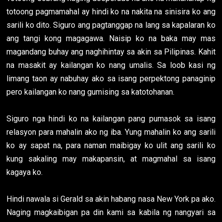
totoong pagmamahal ay hindi ko na nakita na sinisira ko ang
sarili ko dito. Siguro ang pagtanggap na lang sa kapalaran ko
ang tangi kong magagawa. Naisip ko na baka may mas
magandang buhay ang naghihintay sa akin sa Pilipinas. Kahit
na masakit ay kailangan ko nang umalis. Sa loob kasi ng
limang taon ay nabuhay ako sa isang perpektong panaginip
pero kailangan ko nang gumising sa katotohanan.
Siguro nga hindi ko na kailangan pang pumasok sa isang
relasyon para mahalin ako ng iba. Yung mahalin ko ang sarili
ko ay sapat na, para naman maibigay ko ulit ang sarili ko
kung sakaling may makapansin, at magmahal sa isang
kagaya ko.
Hindi nawala si Gerald sa akin habang nasa New York pa ako.
Naging magkaibigan pa din kami sa kabila ng nangyari sa