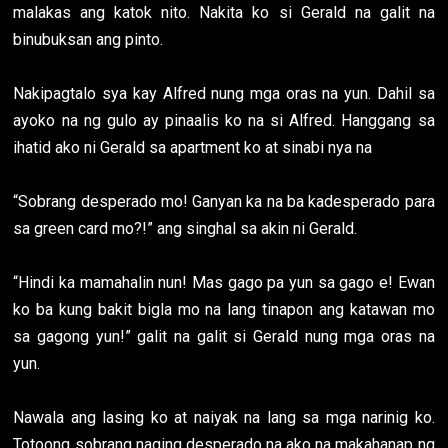
malakas ang katok nito. Nakita ko si Gerald na galit na
binubuksan ang pinto.
Nakipagtalo sya kay Alfred nung mga oras na yun. Dahil sa
ayoko na ng gulo ay pinaalis ko na si Alfred. Hanggang sa
ihatid ako ni Gerald sa apartment ko at sinabi nya na
“Sobrang desperado mo! Ganyan ka na ba kadesperado para
sa green card mo?!” ang singhal sa akin ni Gerald.
“Hindi ka mamahalin nun! Mas gago pa yun sa gago e! Ewan
ko ba kung bakit bigla mo na lang tinapon ang katawan mo
sa gagong yun!” galit na galit si Gerald nung mga oras na
yun.
Nawala ang lasing ko at naiyak na lang sa mga narinig ko.
Totoong sobrang naging desperado na ako na makahanap ng