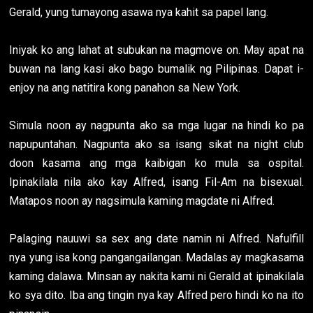
Gerald, yung tumayong asawa nya kahit sa papel lang.
Iniyak ko ang lahat at subukan na magmove on. May apat na
buwan na lang kasi ako bago bumalik ng Pilipinas. Dapat i-
enjoy na ang natitira kong panahon sa New York.
Simula noon ay nagpunta ako sa mga lugar na hindi ko pa
napupuntahan. Nagpunta ako sa isang sikat na night club
doon kasama ang mga kaibigan ko mula sa ospital.
Ipinakilala nila ako kay Alfred, isang Fil-Am na bisexual.
Matapos noon ay nagsimula kaming magdate ni Alfred.
Palaging nauuwi sa sex ang date namin ni Alfred. Nafulfill
nya yung isa kong pangangailangan. Madalas ay magkasama
kaming dalawa. Minsan ay nakita kami ni Gerald at ipinakilala
ko sya dito. Iba ang tingin nya kay Alfred pero hindi ko na ito