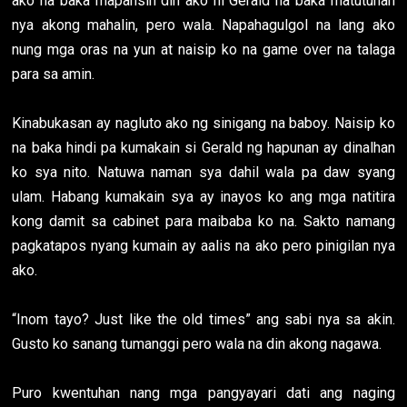
ako na baka mapansin din ako ni Gerald na baka matutuhan
nya akong mahalin, pero wala. Napahagulgol na lang ako
nung mga oras na yun at naisip ko na game over na talaga
para sa amin.
Kinabukasan ay nagluto ako ng sinigang na baboy. Naisip ko
na baka hindi pa kumakain si Gerald ng hapunan ay dinalhan
ko sya nito. Natuwa naman sya dahil wala pa daw syang
ulam. Habang kumakain sya ay inayos ko ang mga natitira
kong damit sa cabinet para maibaba ko na. Sakto namang
pagkatapos nyang kumain ay aalis na ako pero pinigilan nya
ako.
“Inom tayo? Just like the old times” ang sabi nya sa akin.
Gusto ko sanang tumanggi pero wala na din akong nagawa.
Puro kwentuhan nang mga pangyayari dati ang naging