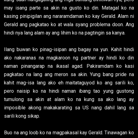
may isang parte sa akin na gusto ko din. Matagal ko na
kasing pinipigilan ang nararamdaman ko kay Gerald. Alam ni
Gerald ang pagkatao ko at wala syang problema doon. Ang
hindi nya lang alam ay ang lihim ko na pagtingin sa kanya.
Ilang buwan ko pinag-isipan ang bagay na yun. Kahit hindi
ako nakaranas na magkaroon ng partner ay hindi ko din
naman pinangarap na ikasal agad. Pakiramdam ko kasi
pagkatao na lang ang meron sa akin. Yung bang pride na
kahit mag-isa lang ako eh maitataguyod ko ang sarili ko,
pero naisip ko na hindi naman ibang tao yung gustong
tumulong sa akin at alam ko na kung sa ako lang ay
imposible akong makakarating sa US nang dahil lang sa
sarili kong sikap.
Buo na ang loob ko na magpakasal kay Gerald. Tinawagan ko