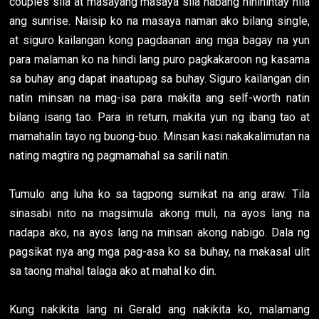
couples sila at masayang masaya sila habang hinihintay nila
ang sunrise. Naisip ko na masaya naman ako bilang single,
at siguro kailangan kong pagdaanan ang mga bagay na yun
para malaman ko na hindi lang puro pagkakaroon ng kasama
sa buhay ang dapat inaatupag sa buhay. Siguro kailangan din
natin minsan na mag-isa para makita ang self-worth natin
bilang isang tao. Para in return, makita yun ng ibang tao at
mamahalin tayo ng buong-buo. Minsan kasi nakakalimutan na
nating magtira ng pagmamahal sa sarili natin.
Tumulo ang luha ko sa tagpong sumikat na ang araw. Tila
sinasabi nito na magsimula akong muli, na ayos lang na
nadapa ako, na ayos lang na minsan akong nabigo. Dala ng
pagsikat nya ang mga pag-asa ko sa buhay, na makasal ulit
sa taong mahal talaga ako at mahal ko din.
Kung nakikita lang ni Gerald ang nakikita ko, malamang