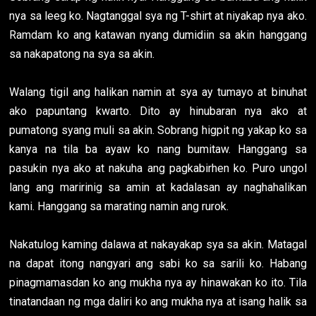
nya sa leeg ko. Nagtanggal sya ng T-shirt at niyakap nya ako.
Ramdam ko ang katawan nyang dumidiin sa akin hanggang
sa nakapatong na sya sa akin.
Walang tigil ang halikan namin at sya ay tumayo at binuhat
ako papuntang kwarto. Dito ay hinubaran nya ako at
pumatong syang muli sa akin. Sobrang higpit ng yakap ko sa
kanya na tila ba ayaw ko nang bumitaw. Hanggang sa
pasukin nya ako at nakuha ang pagkabirhen ko. Puro ungol
lang ang maririnig sa amin at kadalasan ay naghahalikan
kami. Hanggang sa marating namin ang rurok.
Nakatulog kaming dalawa at nakayakap sya sa akin. Matagal
na dapat itong nangyari ang sabi ko sa sarili ko. Habang
pinagmamasdan ko ang mukha nya ay hinawakan ko ito. Tila
tinatandaan ng mga daliri ko ang mukha nya at isang halik sa