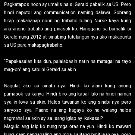
Pagkatapos noon ay umalis na si Gerald pabalik sa US. Pero
hindi naputol ang communication naming dalawa. Sobrang
hirap makahanap noon ng trabaho bilang Nurse kaya kung
anu-anong trabaho ang pinasok ko. Hanggang sa bumalik si
Gerald nung 2012 at sinabing tutulungan nya ako makapunta
sa US para makapagtrabaho.
“Papakasalan kita dun, palalabasin natin na matagal na tayo
mag-on” ang sabi ni Gerald sa akin.
Nagulat ako sa sinabi nya. Hindi ko alam kung anong
pumasok sa kanya. Hindi biro ang kasal lalo na hindi naman
sya in-love sa akin. Halos tawanan ko ang sinabi nya pero
seryoso sya. Paano na ang kagaya ko na walang halos
nagmahal sa akin ay sa isang iglap ay ikakasal?
Magulo ang isip ko nung mga oras na yun. Hindi ko mawari
kung saan nangagaling ang mga salitang binitiwan nya, pero