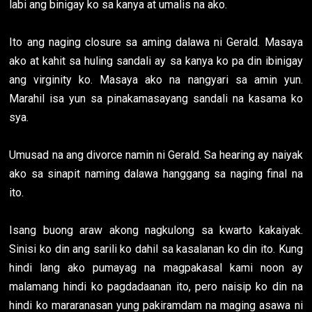
labi ang binigay ko sa kanya at umalis na ako.
Ito ang naging closure sa aming dalawa ni Gerald. Masaya
ako at kahit sa huling sandali ay sa kanya ko pa din ibinigay
ang virginity ko. Masaya ako na nangyari sa amin yun.
Marahil isa yun sa pinakamasayang sandali na kasama ko
sya.
Umusad na ang divorce namin ni Gerald. Sa hearing ay naiyak
ako sa sinapit naming dalawa hanggang sa naging final na
ito.
Isang buong araw akong nagkulong sa kwarto kakaiyak.
Sinisi ko din ang sarili ko dahil sa kasalanan ko din ito. Kung
hindi lang ako pumayag na magpakasal kami noon ay
malamang hindi ko pagdadaanan ito, pero naisip ko din na
hindi ko mararanasan yung pakiramdam na maging asawa ni