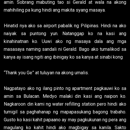
amin. Sobrang mabuting tao si Gerald at wala na akong
mahihiling pa kung hindi ang makita syang masaya.
Hinatid nya ako sa airport pabalik ng Pilipinas. Hindi na ako
naiyak sa puntong yun. Natanggap ko na kasi ang
kinahinatnan ko. Uuwi ako ng masaya dala ang mga
masasaya naming sandali ni Gerald. Bago ako tumalikod sa
kanya ay isang ngiti ang ibinigay ko sa kanya at sinabi kong
“Thank you Ge” at tuluyan na akong umalis.
Nagpatayo ako ng ilang pinto ng apartment pagkauwi ko sa
amin sa Bulacan. Medyo malaki din kasi ang naipon ko.
Nagkaroon din kami ng water refilling station pero hindi ako
tumigil sa paghahanap ng mapapasukang bagong trabaho.
Gusto ko kasi kahit papaano ay may pagkukunan ng pera ang
magulang ko kahit hindi ako magbigay sa kanila. Sakto