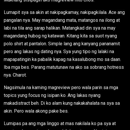
Lumapit sya sa akin at nakipagkamay, nakipagkilala. Ace ang
pangalan nya. May magandang mata, matangos na ilong at
labi na tila ang sarap halikan. Matangkad din sya na may
magandang hubog ng katawan. Kitang kita sa suot nyang
polo shirt at pantalon. Simple lang ang kanyang pananamit
pero ang lakas ng dating nya. Sya yung tipo ng lalaki na
mapapatingin ka pabalik kapag na kasalubong mo sa daan.
Iba mga bes. Parang matutunaw na ako sa sobrang hotness
nya. Charot.
Nagsimula na kaming magreview pero wala parin sa mga
topics yung focus ng isipan ko. Ang lakas nyang
makadistract beh. Di ko alam kung nakakahalata na sya sa
akin. Pero wala akong pake bes.
Lumipas pa ang mga linggo at mas nakilala ko pa sya at