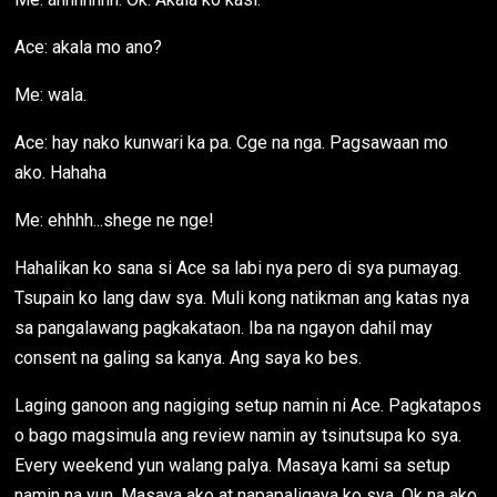
Ace: akala mo ano?
Me: wala.
Ace: hay nako kunwari ka pa. Cge na nga. Pagsawaan mo
ako. Hahaha
Me: ehhhh...shege ne nge!
Hahalikan ko sana si Ace sa labi nya pero di sya pumayag.
Tsupain ko lang daw sya. Muli kong natikman ang katas nya
sa pangalawang pagkakataon. Iba na ngayon dahil may
consent na galing sa kanya. Ang saya ko bes.
Laging ganoon ang nagiging setup namin ni Ace. Pagkatapos
o bago magsimula ang review namin ay tsinutsupa ko sya.
Every weekend yun walang palya. Masaya kami sa setup
namin na yun. Masaya ako at napapaligaya ko sya. Ok na ako