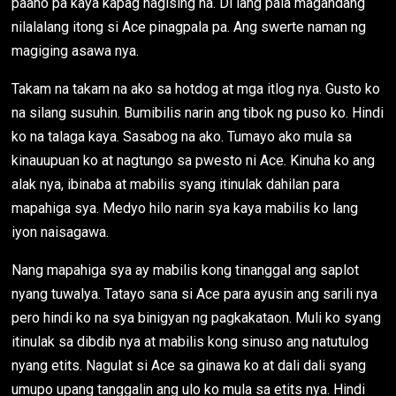
paano pa kaya kapag nagising na. Di lang pala magandang
nilalalang itong si Ace pinagpala pa. Ang swerte naman ng
magiging asawa nya.
Takam na takam na ako sa hotdog at mga itlog nya. Gusto ko
na silang susuhin. Bumibilis narin ang tibok ng puso ko. Hindi
ko na talaga kaya. Sasabog na ako. Tumayo ako mula sa
kinauupuan ko at nagtungo sa pwesto ni Ace. Kinuha ko ang
alak nya, ibinaba at mabilis syang itinulak dahilan para
mapahiga sya. Medyo hilo narin sya kaya mabilis ko lang
iyon naisagawa.
Nang mapahiga sya ay mabilis kong tinanggal ang saplot
nyang tuwalya. Tatayo sana si Ace para ayusin ang sarili nya
pero hindi ko na sya binigyan ng pagkakataon. Muli ko syang
itinulak sa dibdib nya at mabilis kong sinuso ang natutulog
nyang etits. Nagulat si Ace sa ginawa ko at dali dali syang
umupo upang tanggalin ang ulo ko mula sa etits nya. Hindi