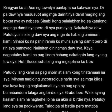
Binigyan ko si Ace ng tuwalya pantapis sa katawan nya. Di
pa daw nya masusuot ang mga damit nya dahil maging ang
boxer nya ay nabasa. Sinabi kong palalabhan ko sa katulong
ang nga damit nya pero di sya pumayag. Nakakahiya daw.
Patutuyuin nalang daw nya ang mga ito habang umiinom
kami. Sinabi ko na pahihiramin ko muna sya ng damit pero di
rin sya pumayag. Naiinitan din naman daw sya. Kaya
nagpatuloy kami sa pag iinom habang nakatapis lang sya ng
tuwalya. Hot! Successful ang ang mga plano ko bes.
Patuloy lang kami sa pag iinom at alam kong tinatamaan na
sya. Minsan nagiging unconscious narin sya sa mga kilos
nya kaya kapag nagkakamali sya sa pag upo ay
bumabandera talaga ang birdie nya. Grabe bes. Wala syang
kaalam alam na naghehello na sa akin si birdie nya. Patuloy
lang sya sa pagkwento. Tulog pa si birdie pero mataba