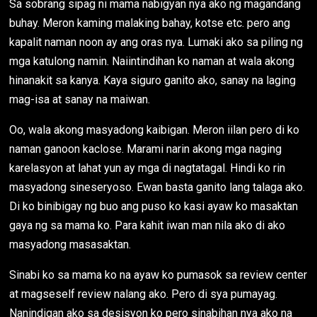
Sa sobrang sipag ni mama nabigyan nya ako ng magandang
buhay. Meron kaming malaking bahay, kotse etc. pero ang
kapalit naman noon ay ang oras nya. Lumaki ako sa piling ng
mga katulong namin. Naiintindihan ko naman at wala akong
hinanakit sa kanya. Kaya siguro ganito ako, sanay na laging
mag-isa at sanay na maiwan.
Oo, wala akong masyadong kaibigan. Meron iilan pero di ko
naman ganoon kaclose. Marami narin akong mga naging
karelasyon at lahat yun ay mga di nagtatagal. Hindi ko rin
masyadong sineseryoso. Ewan basta ganito lang talaga ako.
Di ko binibigay ng buo ang puso ko kasi ayaw ko masaktan
gaya ng sa mama ko. Para kahit iwan man nila ako di ako
masyadong masasaktan.
Sinabi ko sa mama ko na ayaw ko pumasok sa review center
at magseself review nalang ako. Pero di sya pumayag.
Nanindigan ako sa desisyon ko pero sinabihan nya ako na