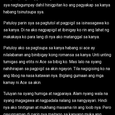
sya nagtagumpay dahil hinigpitan ko ang pagyakap sa kanya
habang tsinutsupa sya.
Patuloy parin sya sa pagtutol at pagpigil sa isinasagawa ko
sa kanya. Di na ako nagpapigil at ibinigay ko rin ang lahat ng
makakaya ko para lang di nya ako matanggal sa kanya.
Patuloy ako sa pagtsupa sa kanya habang si ace ay
nilalabanan ang binibigay kong romansa sa kanya. Unti unting
tumigas ang etits ni Ace sa bibig ko. Mas lalo na syang
nahihirapan sa pagpigil sa akin ngayon. Tila nagigising ko na
ang libog na nasa katawan nya. Biglang gumaan ang mga
kamay ni Ace sa akin.
Tuluyan na syang humiga at nagparaya. Alam nyang wala na
syang magagawa at nagpadala nalang sa nangyayari. Hindi
nya ako tinitignan at mukhang masama rin ang loob nya. Pero
gayunpaman di parin nya maitago sa kanyang muka ang