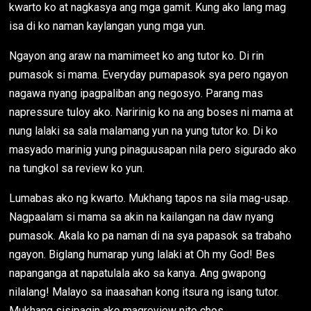
kwarto ko at nagkasya ang mga gamit. Kung ako lang mag
isa di ko naman kaylangan yung mga yun.
Ngayon ang araw na mamimeet ko ang tutor ko. Di rin
pumasok si mama. Everyday pumapasok sya pero ngayon
nagawa nyang ipagpaliban ang negosyo. Parang mas
napressure tuloy ako. Naririnig ko na ang boses ni mama at
nung lalaki sa sala malamang yun na yung tutor ko. Di ko
masyado marinig yung pinaguusapan nila pero sigurado ako
na tungkol sa review ko yun.
Lumabas ako ng kwarto. Mukhang tapos na sila mag-usap.
Nagpaalam si mama sa akin na kailangan na daw nyang
pumasok. Akala ko pa naman di na sya papasok sa trabaho
ngayon. Biglang humarap yung lalaki at Oh my God! Bes
napanganga at napatulala ako sa kanya. Ang gwapong
nilalang! Malayo sa inaasahan kong itsura ng isang tutor.
Mukhang sisipagin ako magreview nito chos.