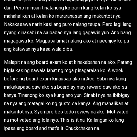
dun. Pero minsan tinatanong ko parin kung kelan ko sya
mahahalikan at kelan ko mararanasan ang makantot nya.
Nakakasawa narin kasi ang puro nalang tsupa. Pero lagi lang
nyang sinasabi na sa babae nya lang gagawin yun. Ano bang
magagawa ko. Magpasalamat nalang ako at naeenjoy ko pa
ang katawan nya kesa wala diba.
Malapit na ang board exam ko at kinakabahan na ako. Parang
bigla kasing nawala lahat ng mga pinagaralan ko. A week
before ng board exam kinausap ako ni Ace. Sabi nya kung
makakapasa daw ako sa board ay may reward daw ako sa
kanya. Tinanong ko sya kung ano yun. Sinabi nya na ibibigay
na nya ang matagal ko ng gusto sa kanya. Ang mahalikan at
makantot nya. Syempre bes todo review na ako. Motivated
na motivated ang lola nyo. This is it na. Kailangan ko lang
ipasa ang board and that's it. Chuckchakan na.