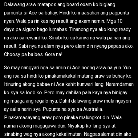
Dalawang araw matapos ang board exam ko biglang
pumunta si Ace sa bahay. Hindi ko inaasahan ang pagpunta
nyan. Wala pa rin kasing result ang exam namin. Mga 10
days pa siguro bago lumabas. Tinanong nya ako kung ready
na ako sa reward ko. Sinabi ko sa kanya na wala pa namang
result. Sabi nya na alam nya pero alam din nyang papasa ako.
Choosy pa ba bes. Gora na!
So may nangyari nga sa amin ni Ace noong araw na yun. Yun
ang isa sa hindi ko pinakamakakalimutang araw sa buhay ko.
Itinuring akong babae ni Ace kahit kunwari lang. Naramdaman
ko sya sa loob ko. Pero may dahilan pala kaya nya binigay
ng maaga ang regalo nya. Dahil dalawang araw mula ngayon
ay aalis narin sya. Pupunta na sya sa Australia.
Pinakamasayang araw pero pinaka malungkot din. Wala
naman akong magagawa dun. Niyakap ko lang sya at
sinabing wag nya akong kakalimutan. Nagpasalamat din ako