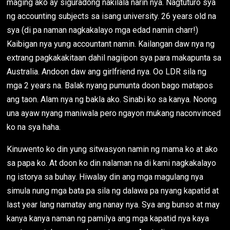
maging ako ay siguradong nakilala narin nya. Nagtuturo sya
ng accounting subjects sa isang university. 26 years old na
sya (di pa naman nagkakalayo mga edad namin charr!)
Kaibigan nya yung accountant namin. Kailangan daw nya ng
extrang pagkakakitaan dahil nagiipon sya para makapunta sa
Australia. Andoon daw ang girlfriend nya. Oo LDR sila ng
mga 2 years na. Balak nyang pumunta doon bago matapos
ang taon. Alam nya ng bakla ako. Sinabi ko sa kanya. Noong
una ayaw nyang maniwala pero ngayon mukang naconvinced
ko na sya haha.
Kinuwento ko din yung sitwasyon namin ng mama ko at ako
sa papa ko. At doon ko din nalaman na di kami nagkakalayo
ng istorya sa buhay. Hiwalay din ang mga magulang nya
simula nung mga bata pa sila ng dalawa pa nyang kapatid at
last year lang namatay ang nanay nya. Sya ang bunso at may
kanya kanya naman ng pamilya ang mga kapatid nya kaya