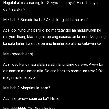
Nagulat ako sa narinig ko. Seryoso ba sya? Hindi ba sya
galit sa akin?
Me: hah!? Siurado ka ba? Akala ko galit ka sa akin?
Ace: oo, nung una pero di ko maitatanggi na nagustuhan ko
din yun. Ibang klaseng sarap ang naranasan ko non. Magaling
ka pala haha. Ewan ba parang hinahanap ulit ng katawan ko.
Me: (speechless)
Ace: wag kang mag alala sa atin lang itong dalawa. Ayaw ko
din naman malaman nila. So ano back to normal na tayo? Ok
magsimula na tayo.
Me: hah!? Magsimula saan?
Ace: sa review saan pa ba? Haha
Me: ahhhhhhh. Ok. Akala ko kasi.