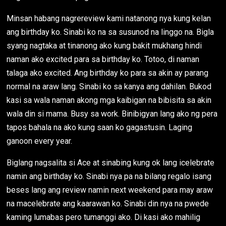
Minsan habang nagrereview kami natanong nya kung kelan
ang birthday ko. Sinabi ko na sa susunod na linggo na. Bigla
syang nagtaka at tinanong ako kung bakit mukhang hindi
naman ako excited para sa birthday ko. Totoo, di naman
talaga ako excited. Ang birthday ko para sa akin ay parang
normal na araw lang. Sinabi ko sa kanya ang dahilan. Bukod
kasi sa wala naman akong mga kaibigan na bibisita sa akin
wala din si mama. Busy sa work. Binibigyan lang ako ng pera
tapos bahala na ako kung saan ko gagastusin. Laging
ganoon every year.
Biglang nagsalita si Ace at sinabing kung ok lang icelebrate
namin ang birthday ko. Sinabi nya pa na bilang regalo isang
beses lang ang review namin next weekend para may araw
na macelebrate ang kaarawan ko. Sinabi din nya na pwede
kaming lumabas pero tumanggi ako. Di kasi ako mahilig