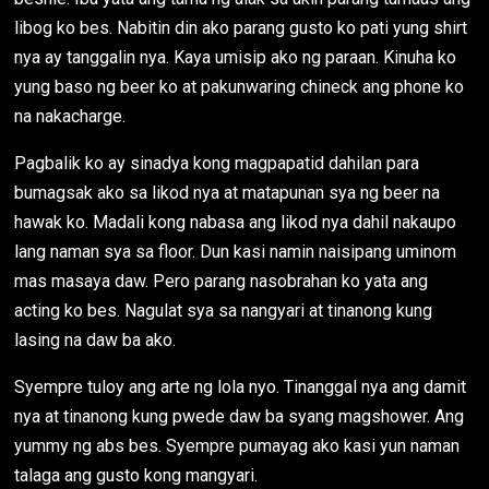
libog ko bes. Nabitin din ako parang gusto ko pati yung shirt
nya ay tanggalin nya. Kaya umisip ako ng paraan. Kinuha ko
yung baso ng beer ko at pakunwaring chineck ang phone ko
na nakacharge.
Pagbalik ko ay sinadya kong magpapatid dahilan para
bumagsak ako sa likod nya at matapunan sya ng beer na
hawak ko. Madali kong nabasa ang likod nya dahil nakaupo
lang naman sya sa floor. Dun kasi namin naisipang uminom
mas masaya daw. Pero parang nasobrahan ko yata ang
acting ko bes. Nagulat sya sa nangyari at tinanong kung
lasing na daw ba ako.
Syempre tuloy ang arte ng lola nyo. Tinanggal nya ang damit
nya at tinanong kung pwede daw ba syang magshower. Ang
yummy ng abs bes. Syempre pumayag ako kasi yun naman
talaga ang gusto kong mangyari.