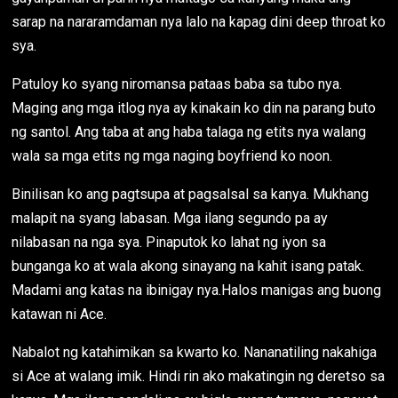
sarap na nararamdaman nya lalo na kapag dini deep throat ko
sya.
Patuloy ko syang niromansa pataas baba sa tubo nya.
Maging ang mga itlog nya ay kinakain ko din na parang buto
ng santol. Ang taba at ang haba talaga ng etits nya walang
wala sa mga etits ng mga naging boyfriend ko noon.
Binilisan ko ang pagtsupa at pagsalsal sa kanya. Mukhang
malapit na syang labasan. Mga ilang segundo pa ay
nilabasan na nga sya. Pinaputok ko lahat ng iyon sa
bunganga ko at wala akong sinayang na kahit isang patak.
Madami ang katas na ibinigay nya.Halos manigas ang buong
katawan ni Ace.
Nabalot ng katahimikan sa kwarto ko. Nananatiling nakahiga
si Ace at walang imik. Hindi rin ako makatingin ng deretso sa