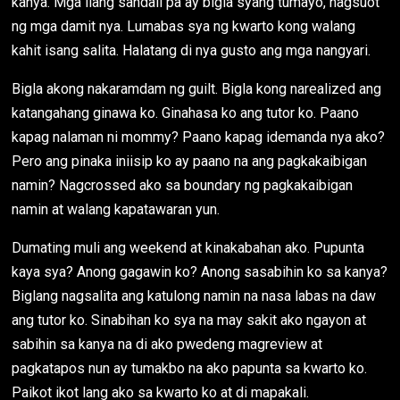
kanya. Mga ilang sandali pa ay bigla syang tumayo, nagsuot
ng mga damit nya. Lumabas sya ng kwarto kong walang
kahit isang salita. Halatang di nya gusto ang mga nangyari.
Bigla akong nakaramdam ng guilt. Bigla kong narealized ang
katangahang ginawa ko. Ginahasa ko ang tutor ko. Paano
kapag nalaman ni mommy? Paano kapag idemanda nya ako?
Pero ang pinaka iniisip ko ay paano na ang pagkakaibigan
namin? Nagcrossed ako sa boundary ng pagkakaibigan
namin at walang kapatawaran yun.
Dumating muli ang weekend at kinakabahan ako. Pupunta
kaya sya? Anong gagawin ko? Anong sasabihin ko sa kanya?
Biglang nagsalita ang katulong namin na nasa labas na daw
ang tutor ko. Sinabihan ko sya na may sakit ako ngayon at
sabihin sa kanya na di ako pwedeng magreview at
pagkatapos nun ay tumakbo na ako papunta sa kwarto ko.
Paikot ikot lang ako sa kwarto ko at di mapakali.