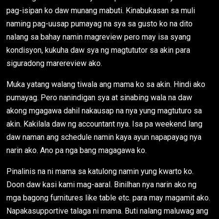
pag-isipan ko daw munang mabuti. Kinabukasan sa muli
naming pag-uusap pumayag na sya sa gusto ko na dito
nalang sa bahay namin magreview pero may isa syang
kondisyon, kukuha daw sya ng magtututor sa akin para
siguradong marereview ako.
Muka yatang walang tiwala ang mama ko sa akin. Hindi ako
pumayag. Pero nanindigan sya at sinabing wala na daw
akong mgagawa dahil nakausap na nya yung magtuturo sa
akin. Kakilala daw ng accountant nya. Isa pa weekend lang
daw naman ang schedule namin kaya ayun napapayag nya
narin ako. Ano pa nga bang magagawa ko.
Pinalinis na ni mama sa katulong namin yung kwarto ko.
Doon daw kasi kami mag-aaral. Binilhan nya narin ako ng
mga bagong furnitures like table etc. para may magamit ako.
Napakasupportive talaga ni mama. Buti nalang maluwag ang