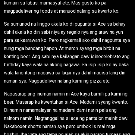
kumain sa labas, mamasyal etc. Mas gusto ko pa
magpadeliver ng foods at manuod nalang sa kwarto ko.
Sa sumunod na linggo akala ko di pupunta si Ace sa bahay
dahil akala ko din sabi niya ay regalo nya ang araw na yun
para sa kaarawan ko. Pero nagkamali ako dahil nagpunta sya
nung mga bandang hapon. At meron syang mga bitbit na
konting beer. Ang sabi nya kailangan daw isinecelebrate ang
birthday kaya wala na akong nagawa. Sa isip isip ko ay baka
wala lang itong magawa sa lugar nya dahil magisa lang din
naman sya. Nagpadeliver nalang kami ng pizza etc.
Napasarap ang inuman namin ni Ace kaya bumili pa kami ng
beer. Masarap ka kwentuhan si Ace. Madami syang kwento.
Di namin namamalayan na madami dami narin pala ang
nainom namin. Nagtanggal na si ace ng pantalon mainit daw.
Nakaboxer shorts naman sya pero umbok is real mga
beshie. Iba yata ang tama ng alak sa akin parang tumaas ang