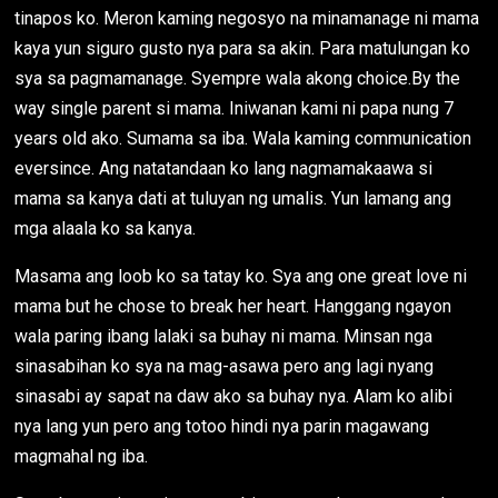
tinapos ko. Meron kaming negosyo na minamanage ni mama
kaya yun siguro gusto nya para sa akin. Para matulungan ko
sya sa pagmamanage. Syempre wala akong choice.By the
way single parent si mama. Iniwanan kami ni papa nung 7
years old ako. Sumama sa iba. Wala kaming communication
eversince. Ang natatandaan ko lang nagmamakaawa si
mama sa kanya dati at tuluyan ng umalis. Yun lamang ang
mga alaala ko sa kanya.
Masama ang loob ko sa tatay ko. Sya ang one great love ni
mama but he chose to break her heart. Hanggang ngayon
wala paring ibang lalaki sa buhay ni mama. Minsan nga
sinasabihan ko sya na mag-asawa pero ang lagi nyang
sinasabi ay sapat na daw ako sa buhay nya. Alam ko alibi
nya lang yun pero ang totoo hindi nya parin magawang
magmahal ng iba.