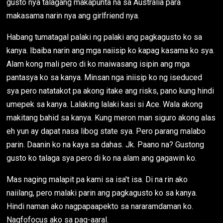
gusto nya talagang makapunta na sa Australia para
makasama narin nya ang girlfriend nya.
Habang tumatagal palaki ng palaki ang pagkagusto ko sa
kanya. Ibaiba narin ang mga naiisip ko kapag kasama ko sya.
Alam kong mali pero di ko maiwasang isipin ang mga
pantasya ko sa kanya. Minsan nga iniisip ko ng iseduced
sya pero natatakot pa akong itake ang risks, pano kung hindi
umepek sa kanya. Lalaking lalaki kasi si Ace. Wala akong
makitang bahid sa kanya. Kung meron man siguro akong alas
eh yun ay dapat nasa libog state sya. Pero parang malabo
parin. Daanin ko na kaya sa dahas. Jk. Paano na? Gustong
gusto ko talaga sya pero di ko na alam ang gagawin ko.
Mas naging malapit pa kami sa isa't isa. Di na rin ako
naiilang, pero malaki parin ang pagkagusto ko sa kanya.
Hindi naman ako nagpapaapekto sa nararamdaman ko.
Nagfofocus ako sa pag-aaral.