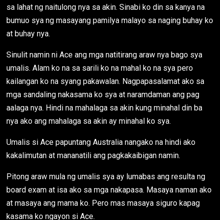
sa lahat ng naitulong nya sa akin. Sinabi ko din sa kanya na
bumuo sya ng masayang pamilya malayo sa naging buhay ko
at buhay nya.
Sinulit namin ni Ace ang mga natitirang araw nya bago sya
umalis. Alam ko na sa sarili ko na mahal ko na sya pero
kailangan ko na syang pakawalan. Nagpapasalamat ako sa
mga sandaling nakasama ko sya at naramdaman ang pag
aalaga nya. Hindi na mahalaga sa akin kung minahal din ba
nya ako ang mahalaga sa akin ay minahal ko sya.
Umalis si Ace papuntang Australia nangako na hindi ako
kakalimutan at mananatili ang pagkakaibigan namin.
Pitong araw mula ng umalis sya ay lumabas ang resulta ng
board exam at isa ako sa mga nakapasa. Masaya naman ako
at masaya ang mama ko. Pero mas masaya siguro kapag
kasama ko ngayon si Ace.