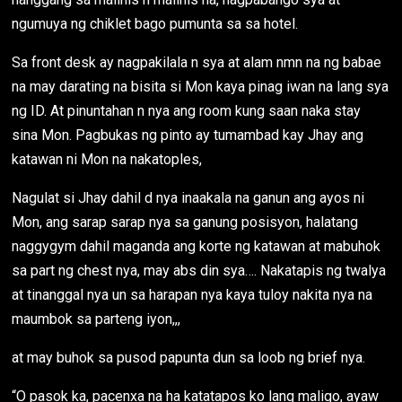
ngumuya ng chiklet bago pumunta sa sa hotel.
Sa front desk ay nagpakilala n sya at alam nmn na ng babae
na may darating na bisita si Mon kaya pinag iwan na lang sya
ng ID. At pinuntahan n nya ang room kung saan naka stay
sina Mon. Pagbukas ng pinto ay tumambad kay Jhay ang
katawan ni Mon na nakatoples,
Nagulat si Jhay dahil d nya inaakala na ganun ang ayos ni
Mon, ang sarap sarap nya sa ganung posisyon, halatang
naggygym dahil maganda ang korte ng katawan at mabuhok
sa part ng chest nya, may abs din sya…. Nakatapis ng twalya
at tinanggal nya un sa harapan nya kaya tuloy nakita nya na
maumbok sa parteng iyon,,,
at may buhok sa pusod papunta dun sa loob ng brief nya.
“O pasok ka, pacenxa na ha katatapos ko lang maligo, ayaw