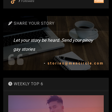
7
Followers
Follow
SHARE YOUR STORY
Let your story be heard. Send your pinoy
gay stories
-
stories@mencircle.com
WEEKLY TOP 6