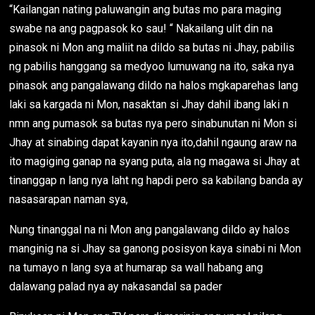
“Kailangan nating paluwangin ang butas mo para maging
swabe na ang pagpasok ko sau! “ Nakailang ulit din na
pinasok ni Mon ang maliit na dildo sa butas ni Jhay, pabilis
ng pabilis hanggang sa medyoo lumuwang na ito, saka nya
pinasok ang pangalawang dildo na halos mgkaparehas lang
laki sa kargada ni Mon, nasaktan si Jhay dahil ibang laki n
nmn ang pumasok sa butas nya pero sinabunutan ni Mon si
Jhay at sinabing dapat kayanin nya ito,dahil ngaung araw na
ito magiging ganap na syang puta, ala ng magawa si Jhay at
tinanggap n lang nya laht ng hapdi pero sa kabilang banda ay
nasasarapan naman sya,
Nung tinanggal na ni Mon ang pangalawang dildo ay halos
manginig na si Jhay sa ganong posisyon kaya sinabi ni Mon
na tumayo n lang sya at humarap sa wall habang ang
dalawang palad nya ay nakasandal sa pader