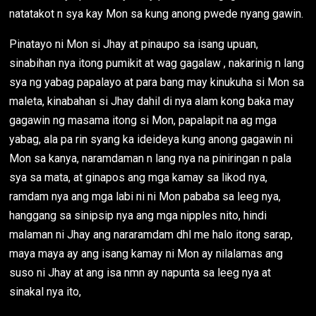
natatakot n sya kay Mon sa kung anong pwede nyang gawin.
Pinatayo ni Mon si Jhay at pinaupo sa isang upuan,
sinabihan nya itong pumikit at wag gagalaw , nakarinig n lang
sya ng yabag papalayo at para bang may kinukuha si Mon sa
maleta, kinabahan si Jhay dahil di nya alam kong baka may
gagawin ng masama itong si Mon, papalapit na ag mga
yabag, ala pa rin syang ka ideideya kung anong gagawin ni
Mon sa kanya, naramdaman n lang nya na piniringan n pala
sya sa mata, at ginapos ang mga kamay sa likod nya,
ramdam nya ang mga labi ni ni Mon pababa sa leeg nya,
hanggang sa sinipsip nya ang mga nipples nito, hindi
malaman ni Jhay ang nararamdam dhl me halo itong sarap,
maya maya ay ang isang kamay ni Mon ay nilalamas ang
suso ni Jhay at ang isa nmn ay napunta sa leeg nya at
sinakal nya ito,