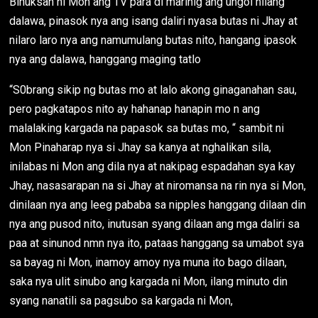
Binuksan ni Mon ang TV para di marinig ang ungol nilang
dalawa, pinasok nya ang isang daliri nyasa butas ni Jhay at
nilaro laro nya ang namumulang butas nito, hangang ipasok
nya ang dalawa, hanggang maging tatlo
“S0brang sikip ng butas mo at lalo akong ginaganahan sau,
pero pagkatapos nito ay hahanap hanapin mo n ang
malalaking kargada na papasok sa butas mo, “ sambit ni
Mon Pinaharap nya si Jhay sa kanya at nghalikan sila,
inilabas ni Mon ang dila nya at nakipag espadahan sya kay
Jhay, nasasarapan na si Jhay at niromansa na rin nya si Mon,
dinilaan nya ang leeg pababa sa nipples hanggang dilaan din
nya ang pusod nito, inutusan syang dilaan ang mga daliri sa
paa at sinunod nmn nya ito, pataas hanggang sa umabot sya
sa bayag ni Mon, inamoy amoy nya muna ito bago dilaan,
saka nya ulit sinubo ang kargada ni Mon, ilang minuto din
syang nanatili sa pagsubo sa kargada ni Mon,