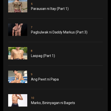
6
Parausan ni Itay (Part 1)
7
Pagbulwak ni Daddy Markus (Part 3)
8
Laspag (Part 1)
9
Ang Pwet ni Papa
10
Marko, Bininyagan ni Bagets