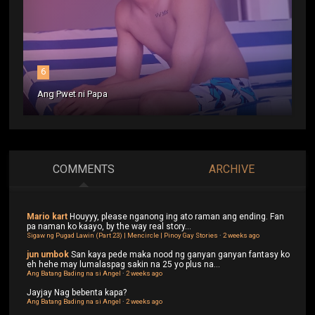
6
Ang Pwet ni Papa
COMMENTS
ARCHIVE
Mario kart
Houyyy, please nganong ing ato raman ang ending. Fan
pa naman ko kaayo, by the way real story...
Sigaw ng Pugad Lawin (Part 23) | Mencircle | Pinoy Gay Stories
·
2 weeks ago
jun umbok
San kaya pede maka nood ng ganyan ganyan fantasy ko
eh hehe may lumalaspag sakin na 25 yo plus na...
Ang Batang Bading na si Angel
·
2 weeks ago
Jayjay
Nag bebenta kapa?
Ang Batang Bading na si Angel
·
2 weeks ago