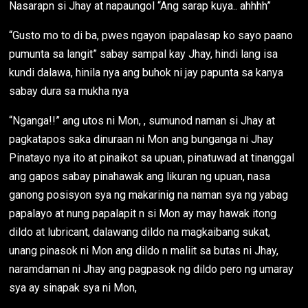
Nasarapn si Jhay at napaungol “Ang sarap kuya.. ahhhh”
“Gusto mo to di ba, pwes ngayon ipapalasap ko sayo paano
pumunta sa langit” sabay sampal kay Jhay, hindi lang isa
kundi dalawa, hinila nya ang buhok ni jay papunta sa kanya
sabay dura sa mukha nya
“Nganga!!” ang utos ni Mon, , sumunod naman si Jhay at
pagkatapos saka dinuraan ni Mon ang bunganga ni Jhay
Pinatayo nya ito at pinaikot sa upuan, pinatuwad at tinanggal
ang gapos sabay pinahawak ang likuran ng upuan, nasa
ganong posisyon sya ng makarinig na naman sya ng yabag
papalayo at nung papalapit n si Mon ay may hawak itong
dildo at lubricant, dalawang dildo na magkaibang sukat,
unang pinasok ni Mon ang dildo n maliit sa butas ni Jhay,
naramdaman ni Jhay ang pagpasok ng dildo pero ng umaray
sya ay sinapak sya ni Mon,