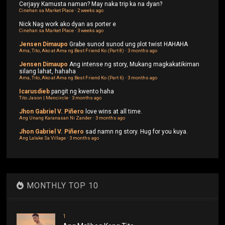
Cerjayy
Kamusta naman? May naka trip ka na dyan?
Cinehan sa Market Place
·
2 weeks ago
Nick
Nag work ako dyan as porter e
Cinehan sa Market Place
·
3 weeks ago
Jensen Dimaupo
Grabe sunod sunod ung plot twist HAHAHA
Ama, Tito, Ako at Ama ng Best Friend Ko (Part 8)
·
3 months ago
Jensen Dimaupo
Ang intense ng story, Mukang magkakatikiman
silang lahat, hahaha
Ama, Tito, Ako at Ama ng Best Friend Ko (Part 6)
·
3 months ago
Icarusdieb
pangit ng kwento haha
Tito Jason | Mencircle
·
3 months ago
Jhon Gabriel V. Piñero
love wins at all time.
Ang Unang Karanasan Ni Zander
·
3 months ago
Jhon Gabriel V. Piñero
sad namn ng story. Hug for you kuya.
Ang Lalake Sa Village
·
3 months ago
MONTHLY TOP 10
1