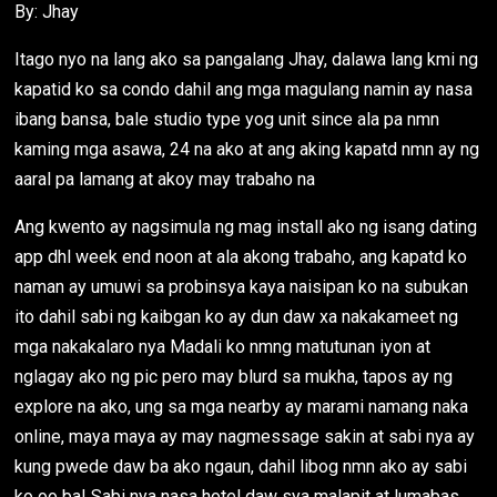
By: Jhay
Itago nyo na lang ako sa pangalang Jhay, dalawa lang kmi ng
kapatid ko sa condo dahil ang mga magulang namin ay nasa
ibang bansa, bale studio type yog unit since ala pa nmn
kaming mga asawa, 24 na ako at ang aking kapatd nmn ay ng
aaral pa lamang at akoy may trabaho na
Ang kwento ay nagsimula ng mag install ako ng isang dating
app dhl week end noon at ala akong trabaho, ang kapatd ko
naman ay umuwi sa probinsya kaya naisipan ko na subukan
ito dahil sabi ng kaibgan ko ay dun daw xa nakakameet ng
mga nakakalaro nya Madali ko nmng matutunan iyon at
nglagay ako ng pic pero may blurd sa mukha, tapos ay ng
explore na ako, ung sa mga nearby ay marami namang naka
online, maya maya ay may nagmessage sakin at sabi nya ay
kung pwede daw ba ako ngaun, dahil libog nmn ako ay sabi
ko oo ba! Sabi nya nasa hotel daw sya malapit at lumabas