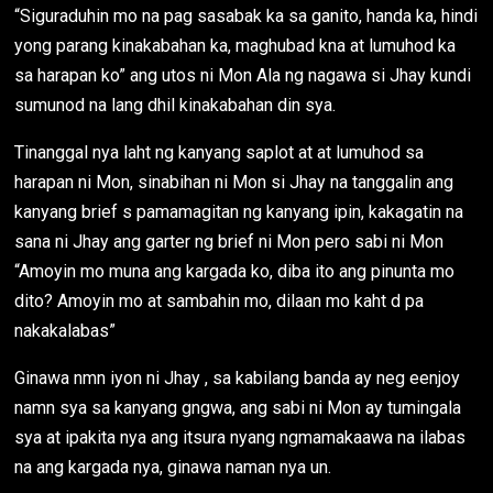
“Siguraduhin mo na pag sasabak ka sa ganito, handa ka, hindi
yong parang kinakabahan ka, maghubad kna at lumuhod ka
sa harapan ko” ang utos ni Mon Ala ng nagawa si Jhay kundi
sumunod na lang dhil kinakabahan din sya.
Tinanggal nya laht ng kanyang saplot at at lumuhod sa
harapan ni Mon, sinabihan ni Mon si Jhay na tanggalin ang
kanyang brief s pamamagitan ng kanyang ipin, kakagatin na
sana ni Jhay ang garter ng brief ni Mon pero sabi ni Mon
“Amoyin mo muna ang kargada ko, diba ito ang pinunta mo
dito? Amoyin mo at sambahin mo, dilaan mo kaht d pa
nakakalabas”
Ginawa nmn iyon ni Jhay , sa kabilang banda ay neg eenjoy
namn sya sa kanyang gngwa, ang sabi ni Mon ay tumingala
sya at ipakita nya ang itsura nyang ngmamakaawa na ilabas
na ang kargada nya, ginawa naman nya un.