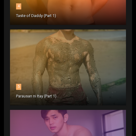
4
Taste of Daddy (Part 1)
5
Parausan ni Itay (Part 1)