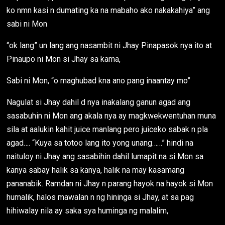
ko nmn kasi n dumating ka na mabaho ako nakakahiya” ang
sabi ni Mon
“ok lang” un lang ang nasambit ni Jhay Pinapasok nya ito at
Pinaupo ni Mon si Jhay sa kama,
Sabi ni Mon, “o maghubad kna ano pang inaantay mo”
Nagulat si Jhay dahil d nya inakalang ganun agad ang
sasabuhin ni Mon ang akala nya ay magkwekwentuhan muna
sila at aalukin kahit juice manlang pero juiceko sabak n pla
agad…. “Kuya sa totoo lang ito yong unang……” hindi na
naituloy ni Jhay ang sasabihin dahil lumapit na si Mon sa
kanya sabay halik sa kanya, halik na may kasamang
pananabik. Ramdan ni Jhay n parang hayok na hayok si Mon
humalik, halos mawalan n ng hininga si Jhay, at sa pag
hihiwalay nila ay saka sya huminga ng malalim,