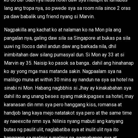
lang ang tropa nya, so pwede sya sa room nila since 2 oras
pa daw babalik ung friend nyang si Marvin.
Nagpakilla ang kachat ko at nalaman ko na Mon pla ang
pangalan nya, galing daw sila sa Singapore at bukas pa sila
uuwi ng Ilocos dahil andun daw ang barkada nila, dhil
inimbitahan daw silang pumasyal dun. Si Mon ay 33 at si
Marvin ay 35. Naisip ko pasok sa banga.. dahil ang hinahanap
ko ay yong mga mas matanda sakin. Nagpaalam sya na
maliligo muna at within 30 mins ay nandun na sya sa hotel na
sinabi ni Mon. Habang nagbbhis si Jhay ay kinakabahan sya
dahil ito ang unang beses syang makikipagsex sa hotel, may
karanasan din nmn sya pero hanggang kiss, romansa at
handjob lang kaya mejo natatakot sya pero at the same time
ay naeexcite nmn sya. Nilinis nyang mabuti ang kanyang
butas ng paulit ulit, naglabatiba sya at inulit ulit nya ito
hanggang sa malinis n malinis na, nagpabango sya at