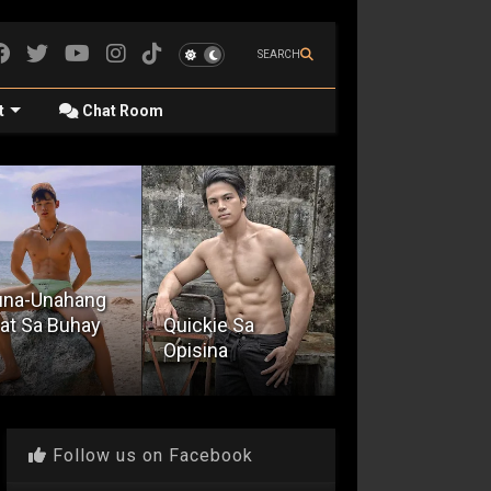
SEARCH
t
Chat Room
ckie Sa
sina
The Bi Hater
Awakening 200
Follow us on Facebook