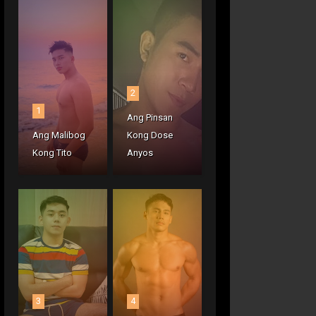
2
1
Ang Pinsan
Ang Malibog
Kong Dose
Kong Tito
Anyos
3
4