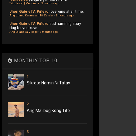
Tito Jason | Mencircle
·
3 months ago
Jhon Gabriel V. Piñero
love wins at all time.
Ang Unang Karanasan Ni Zander
·
3 months ago
Jhon Gabriel V. Piñero
sad namn ng story.
Hug for you kuya.
Ang Lalake Sa Village
·
3 months ago
MONTHLY TOP 10
1
Sikreto Namin Ni Tatay
2
Ang Malibog Kong Tito
3