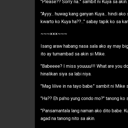
"Please?? Sorry na.." sambit ni Kuya sa akin.
"Ayyy... huwag kang ganyan Kuya... hindi ako 
kwarto ko Kuya ha??..." sabay tapik ko sa ka
~~~×××~~~
Isang araw habang nasa sala ako ay may big
ito ay tumambad sa akin si Mike.
"Babeeee? I miss youuuu!!! What are you do
hinalikan siya sa labi niya.
"Mag lilive in na tayo babe." sambit ni Mike
"Ha?? Eh pa'no yung condo mo?" tanong ko s
"Pansamantala lang naman ako dito babe. 
agad na tanong nito sa akin.