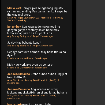
Mario kart
Houyyy, please nganong ing ato
raman ang ending. Fan pa naman ko kaayo, by
the way real story...
Sigaw ng Pugad Lawin (Part 23) | Mencircle | Pinoy Gay
Stories
·
1 week ago
jun umbok
San kaya pede maka nood ng
ganyan ganyan fantasy ko eh hehe may
lumalaspag sakin na 25 yo plus na...
Ang Batang Bading na si Angel
·
2 weeks ago
Jayjay
Nag bebenta kapa?
Ang Batang Bading na si Angel
·
2 weeks ago
Cerjayy
Kamusta naman? May naka trip ka na
dyan?
Cinehan sa Market Place
·
2 weeks ago
Nick
Nag work ako dyan as porter e
Cinehan sa Market Place
·
3 weeks ago
Jensen Dimaupo
Grabe sunod sunod ung plot
twist HAHAHA
Ama, Tito, Ako at Ama ng Best Friend Ko (Part 8)
·
2
months ago
Jensen Dimaupo
Ang intense ng story,
Mukang magkakatikiman silang lahat, hahaha
Ama, Tito, Ako at Ama ng Best Friend Ko (Part 6)
·
2
months ago
Icarusdieb
pangit ng kwento haha