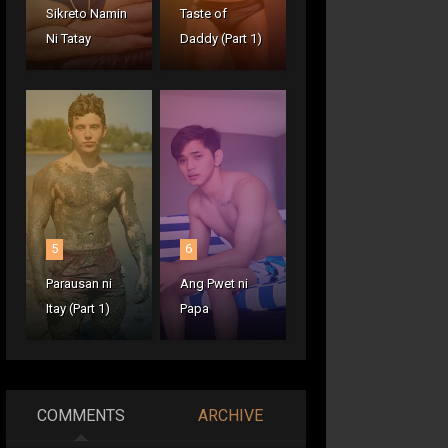
Sikreto Namin
Taste of
Ni Tatay
Daddy (Part 1)
5
6
Parausan ni
Ang Pwet ni
Itay (Part 1)
Papa
COMMENTS
ARCHIVE