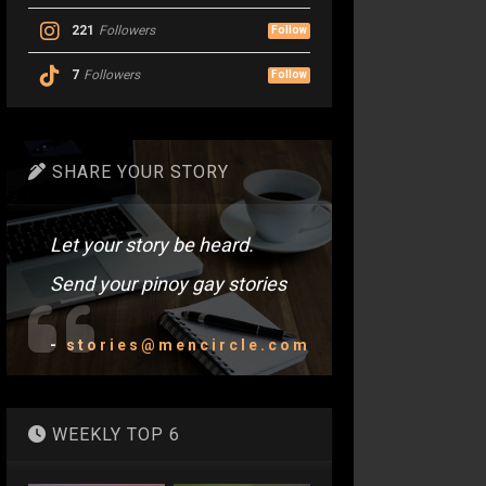
221
Followers
Follow
7
Followers
Follow
SHARE YOUR STORY
Let your story be heard.
Send your pinoy gay stories
-
stories@mencircle.com
WEEKLY TOP 6