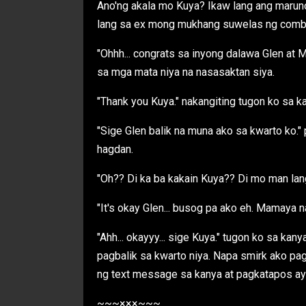
Ano'ng akala mo Kuya? Ikaw lang ang maruno
lang sa ex mong mukhang suwelas ng combat
"Ohhh... congrats sa inyong dalawa Glen at M
sa mga mata niya na nasasaktan siya.
"Thank you Kuya." nakangiting tugon ko sa k
"Sige Glen balik na muna ako sa kwarto ko."
hagdan.
"Oh?? Di ka ba kakain Kuya?? Di mo man lang
"It's okay Glen... busog pa ako eh. Mamaya n
"Ahh... okayyy... sige Kuya." tugon ko sa kany
pagbalik sa kwarto niya. Napa smirk ako pa
ng text message sa kanya at pagkatapos ay 
~~~×××~~~