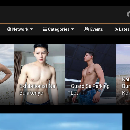
Network
Categories
Events
Lates
Kauna-Unahang
Na
Guard Sa Parking
Burat Sa Buhay
Qui
Lot
Ko
Opi