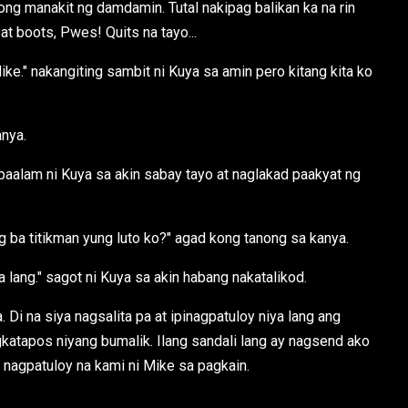
ng manakit ng damdamin. Tutal nakipag balikan ka na rin
 boots, Pwes! Quits na tayo...
ike." nakangiting sambit ni Kuya sa amin pero kitang kita ko
anya.
 paalam ni Kuya sa akin sabay tayo at naglakad paakyat ng
 ba titikman yung luto ko?" agad kong tanong sa kanya.
a lang." sagot ni Kuya sa akin habang nakatalikod.
a. Di na siya nagsalita pa at ipinagpatuloy niya lang ang
gkatapos niyang bumalik. Ilang sandali lang ay nagsend ako
nagpatuloy na kami ni Mike sa pagkain.