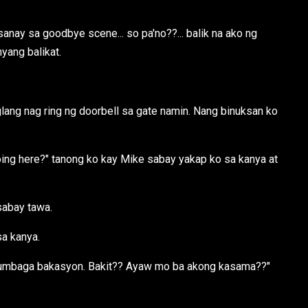
sanay sa goodbye scene... so pa'no??... balik na ako ng
nyang balikat.
lang nag ring ng doorbell sa gate namin. Nang binuksan ko
ing here?" tanong ko kay Mike sabay yakap ko sa kanya at
 sabay tawa.
a kanya.
Kumbaga bakasyon. Bakit?? Ayaw mo ba akong kasama??"