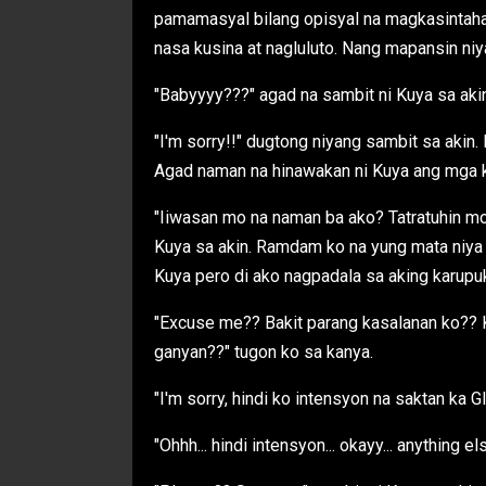
pamamasyal bilang opisyal na magkasintahan
nasa kusina at nagluluto. Nang mapansin niy
"Babyyyy???" agad na sambit ni Kuya sa akin.
"I'm sorry!!" dugtong niyang sambit sa akin. 
Agad naman na hinawakan ni Kuya ang mga ka
"Iiwasan mo na naman ba ako? Tatratuhin mo
Kuya sa akin. Ramdam ko na yung mata niya 
Kuya pero di ako nagpadala sa aking karupuk
"Excuse me?? Bakit parang kasalanan ko?? K
ganyan??" tugon ko sa kanya.
"I'm sorry, hindi ko intensyon na saktan ka Gl
"Ohhh... hindi intensyon... okayy... anything 