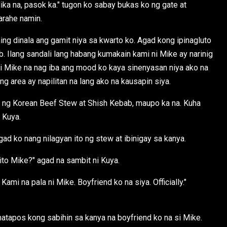
ika na, pasok ka." tugon ko sabay bukas ko ng gate at
arahe namin.
g dinala ang gamit niya sa kwarto ko. Agad kong ipinagluto
. Ilang sandali lang habang kumakain kami ni Mike ay narinig
i Mike na nag iba ang mood ko kaya sinenyasan niya ako na
ng area ay napilitan na lang ako na kausapin siya.
ko ng Korean Beef Stew at Shish Kebab, maupo ka na. Kuha
 Kuya.
d ko nang nilagyan ito ng stew at ibinigay sa kanya.
ito Mike?" agad na sambit ni Kuya.
ami na pala ni Mike. Boyfriend ko na siya. Officially."
matapos kong sabihin sa kanya na boyfriend ko na si Mike.