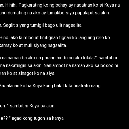
. Hihihi. Pagkarating ko ng bahay ay nadatnan ko si Kuya na
ang dumating na ako ay tumakbo siya papalapit sa akin.
 Saglit siyang tumigil bago ulit nagsalita.
Hindi ako kumibo at tinitignan tignan ko lang ang relo ko.
may ko at muli siyang nagsalita.
 na naman ba ako na parang hindi mo ako kilala?" sambit ni
na nakatingin sa akin. Nanlambot na naman ako sa boses ni
an ko at sinagot ko na siya.
asalanan ko ba Kuya kung bakit kita tinatrato nang
en..." sambit ni Kuya sa akin.
else??.." agad kong tugon sa kanya.