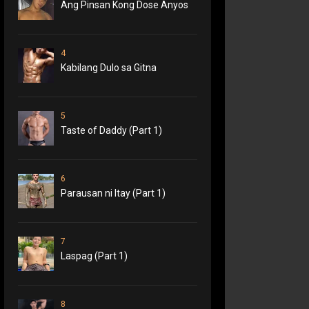
Ang Pinsan Kong Dose Anyos
4
Kabilang Dulo sa Gitna
5
Taste of Daddy (Part 1)
6
Parausan ni Itay (Part 1)
7
Laspag (Part 1)
8