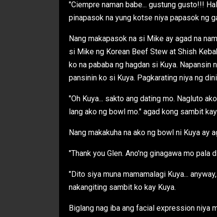
"Ciempre naman babe... gustung gusto!!! Hal
pinapasok na yung kotse niya papasok ng g
Nang makapasok na si Mike ay agad na namin
si Mike ng Korean Beef Stew at Shish Kebab
ko na pababa ng hagdan si Kuya. Napansin n
pansinin ko si Kuya. Pagkarating niya ng dini
"Oh Kuya... sakto ang dating mo. Nagluto a
lang ako ng bowl mo." agad kong sambit kay
Nang makakuha na ako ng bowl ni Kuya ay aga
"Thank you Glen. Ano'ng ginagawa mo pala d
"Dito siya muna mamamalagi Kuya... anyway, K
nakangiting sambit ko kay Kuya.
Biglang nag iba ang facial expression niya 