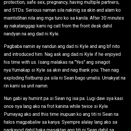
protection, safe sex, pregnancy, having multiple partners,
and STDs. Serious naman sila nakinig sa akin and alam ko
maintidihan nila ang mga turo ko sa kanila. After 30 minutes
ay nakatanggap kami ng call from the front desk dahil
nandyan na ang dad ni Kyle.
Pagbaba namin ay nandun ang dad ni Kyle and ang bf nito
and introduced him. Nag ask ang dad ni Kyle if he enjoyed
his time with us. Isang malakas na "Yes" ang sinagot
nya.Yumakap si Kyle sa akin and nag thank you. Then nag
exploding fistbump pa sila ni Sean bago umalis. Umakyat na
rin kami sa unit namin.
Nun gabi ay humirit pa si Sean ng isa pa. Lugi daw sya kasi
once nya lang ako na frot kanina while twice si Kyle.
Pumayag ako and this time inupuan ko ang titi ni Sean na
halos magpabaliw sa kanya. Syempre alalay lang ako sa
pagkayod dahil baka masaktan ang titi ni Sean dahil sa