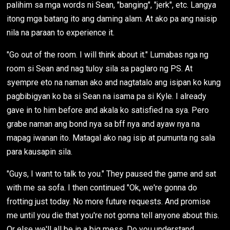
palihim sa mga words ni Sean, "banging", "jerk", etc. Langya
itong mga batang ito ang daming alam. At ako pa ang naisip
nila na paraan to experience it.
"Go out of the room. I will think about it." Lumabas nga ng
room si Sean and nag tuloy sila sa paglaro ng PS. At
syempre eto na naman ako and nagtatalo ang isipan ko kung
pagbibigyan ko ba si Sean na isama pa si Kyle. I already
gave in to him before and akala ko satisfied na sya. Pero
grabe naman ang bond nya sa bff nya and ayaw nya na
mapag iwanan ito. Matagal ako nag isip at pumunta ng sala
para kausapin sila.
"Guys, I want to talk to you." They paused the game and sat
with me sa sofa. I then continued "Ok, we're gonna do
frotting just today. No more future requests. And promise
me until you die that you're not gonna tell anyone about this.
Or else we'll all be in a big mess. Do you understand