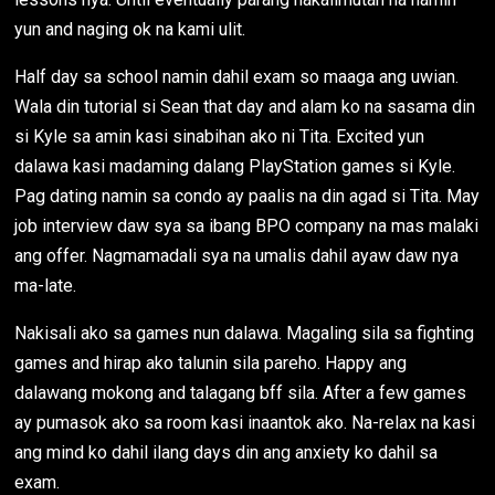
yun and naging ok na kami ulit.
Half day sa school namin dahil exam so maaga ang uwian.
Wala din tutorial si Sean that day and alam ko na sasama din
si Kyle sa amin kasi sinabihan ako ni Tita. Excited yun
dalawa kasi madaming dalang PlayStation games si Kyle.
Pag dating namin sa condo ay paalis na din agad si Tita. May
job interview daw sya sa ibang BPO company na mas malaki
ang offer. Nagmamadali sya na umalis dahil ayaw daw nya
ma-late.
Nakisali ako sa games nun dalawa. Magaling sila sa fighting
games and hirap ako talunin sila pareho. Happy ang
dalawang mokong and talagang bff sila. After a few games
ay pumasok ako sa room kasi inaantok ako. Na-relax na kasi
ang mind ko dahil ilang days din ang anxiety ko dahil sa
exam.