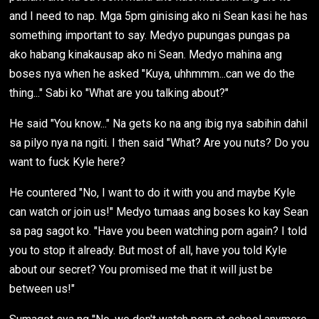
and I need to nap. Mga 5pm ginising ako ni Sean kasi he has
something important to say. Medyo pupungas pungas pa
ako habang kinakausap ako ni Sean. Medyo mahina ang
boses nya when he asked "Kuya, uhhmmm...can we do the
thing..." Sabi ko "What are you talking about?"
He said "You know..." Na gets ko na ang ibig nya sabihin dahil
sa pilyo nya na ngiti. I then said "What? Are you nuts? Do you
want to fuck Kyle here?
He countered "No, I want to do it with you and maybe Kyle
can watch or join us!" Medyo tumaas ang boses ko kay Sean
sa pag sagot ko. "Have you been watching porn again? I told
you to stop it already. But most of all, have you told Kyle
about our secret? You promised me that it will just be
between us!"