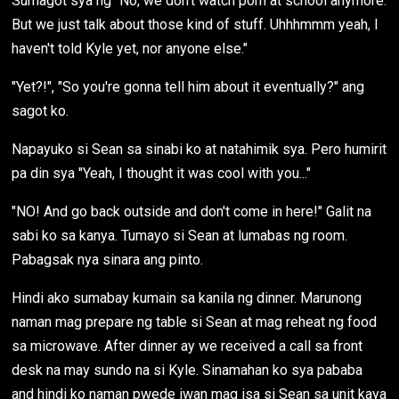
Sumagot sya ng "No, we don't watch porn at school anymore.
But we just talk about those kind of stuff. Uhhhmmm yeah, I
haven't told Kyle yet, nor anyone else."
"Yet?!", "So you're gonna tell him about it eventually?" ang
sagot ko.
Napayuko si Sean sa sinabi ko at natahimik sya. Pero humirit
pa din sya "Yeah, I thought it was cool with you..."
"NO! And go back outside and don't come in here!" Galit na
sabi ko sa kanya. Tumayo si Sean at lumabas ng room.
Pabagsak nya sinara ang pinto.
Hindi ako sumabay kumain sa kanila ng dinner. Marunong
naman mag prepare ng table si Sean at mag reheat ng food
sa microwave. After dinner ay we received a call sa front
desk na may sundo na si Kyle. Sinamahan ko sya pababa
and hindi ko naman pwede iwan mag isa si Sean sa unit kaya