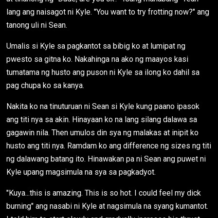
lang ang naisagot ni Kyle. "You want to try frotting now?" ang
tanong uli ni Sean.
Umalis si Kyle sa pagkantot sa bibig ko at lumipat ng
pwesto sa gitna ko. Nakahinga na ako ng maayos kasi
tumatama ng husto ang puson ni Kyle sa ilong ko dahil sa
pag chupa ko sa kanya.
Nakita ko na tinuturuan ni Sean si Kyle kung paano ipasok
ang titi nya sa akin. Hinayaan ko na lang silang dalawa sa
gagawin nila. Then umulos din sya ng malakas at inipit ko
husto ang titi nya. Ramdam ko ang difference ng sizes ng titi
ng dalawang batang ito. Hinawakan pa ni Sean ang puwet ni
Kyle upang magsimula na sya sa pagkadyot.
"Kuya...this is amazing. This is so hot. I could feel my dick
burning" ang nasabi ni Kyle at nagsimula na syang kumantot.