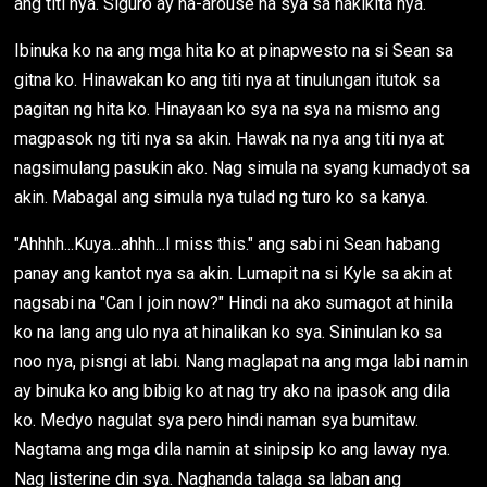
ang titi nya. Siguro ay na-arouse na sya sa nakikita nya.
Ibinuka ko na ang mga hita ko at pinapwesto na si Sean sa
gitna ko. Hinawakan ko ang titi nya at tinulungan itutok sa
pagitan ng hita ko. Hinayaan ko sya na sya na mismo ang
magpasok ng titi nya sa akin. Hawak na nya ang titi nya at
nagsimulang pasukin ako. Nag simula na syang kumadyot sa
akin. Mabagal ang simula nya tulad ng turo ko sa kanya.
"Ahhhh...Kuya...ahhh...I miss this." ang sabi ni Sean habang
panay ang kantot nya sa akin. Lumapit na si Kyle sa akin at
nagsabi na "Can I join now?" Hindi na ako sumagot at hinila
ko na lang ang ulo nya at hinalikan ko sya. Sininulan ko sa
noo nya, pisngi at labi. Nang maglapat na ang mga labi namin
ay binuka ko ang bibig ko at nag try ako na ipasok ang dila
ko. Medyo nagulat sya pero hindi naman sya bumitaw.
Nagtama ang mga dila namin at sinipsip ko ang laway nya.
Nag listerine din sya. Naghanda talaga sa laban ang