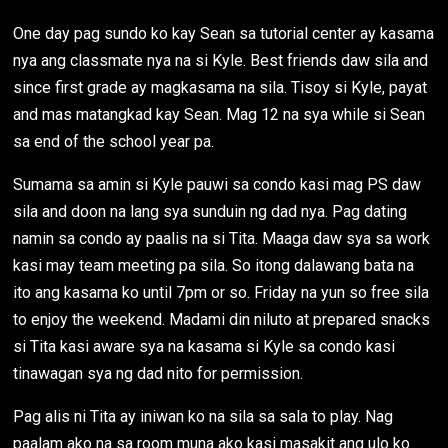
One day pag sundo ko kay Sean sa tutorial center ay kasama
nya ang classmate nya na si Kyle. Best friends daw sila and
since first grade ay magkasama na sila. Tisoy si Kyle, payat
and mas matangkad kay Sean. Mag 12 na sya while si Sean
sa end of the school year pa.
Sumama sa amin si Kyle pauwi sa condo kasi mag PS daw
sila and doon na lang sya sunduin ng dad nya. Pag dating
namin sa condo ay paalis na si Tita. Maaga daw sya sa work
kasi may team meeting pa sila. So itong dalawang bata na
ito ang kasama ko until 7pm or so. Friday na yun so free sila
to enjoy the weekend. Madami din niluto at prepared snacks
si Tita kasi aware sya na kasama si Kyle sa condo kasi
tinawagan sya ng dad nito for permission.
Pag alis ni Tita ay iniwan ko na sila sa sala to play. Nag
paalam ako na sa room muna ako kasi masakit ang ulo ko