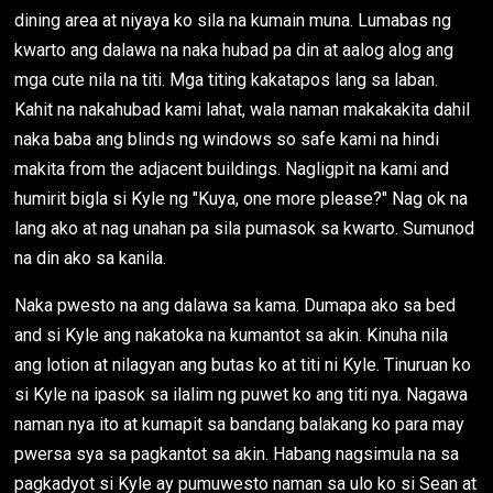
dining area at niyaya ko sila na kumain muna. Lumabas ng
kwarto ang dalawa na naka hubad pa din at aalog alog ang
mga cute nila na titi. Mga titing kakatapos lang sa laban.
Kahit na nakahubad kami lahat, wala naman makakakita dahil
naka baba ang blinds ng windows so safe kami na hindi
makita from the adjacent buildings. Nagligpit na kami and
humirit bigla si Kyle ng "Kuya, one more please?" Nag ok na
lang ako at nag unahan pa sila pumasok sa kwarto. Sumunod
na din ako sa kanila.
Naka pwesto na ang dalawa sa kama. Dumapa ako sa bed
and si Kyle ang nakatoka na kumantot sa akin. Kinuha nila
ang lotion at nilagyan ang butas ko at titi ni Kyle. Tinuruan ko
si Kyle na ipasok sa ilalim ng puwet ko ang titi nya. Nagawa
naman nya ito at kumapit sa bandang balakang ko para may
pwersa sya sa pagkantot sa akin. Habang nagsimula na sa
pagkadyot si Kyle ay pumuwesto naman sa ulo ko si Sean at