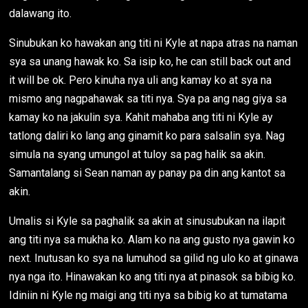
dalawang ito.
Sinubukan ko hawakan ang titi ni Kyle at napa atras na naman
sya sa unang hawak ko. Sa isip ko, he can still back out and
it will be ok. Pero kinuha nya uli ang kamay ko at sya na
mismo ang nagpahawak sa titi nya. Sya pa ang nag giya sa
kamay ko na jakulin sya. Kahit mahaba ang titi ni Kyle ay
tatlong daliri ko lang ang ginamit ko para salsalin sya. Nag
simula na syang umungol at tuloy sa pag halik sa akin.
Samantalang si Sean naman ay panay pa din ang kantot sa
akin.
Umalis si Kyle sa paghalik sa akin at sinusubukan na ilapit
ang titi nya sa mukha ko. Alam ko na ang gusto nya gawin ko
next. Inutusan ko sya na lumuhod sa gilid ng ulo ko at ginawa
nya nga ito. Hinawakan ko ang titi nya at pinasok sa bibig ko.
Idiniin ni Kyle ng maigi ang titi nya sa bibig ko at tumatama