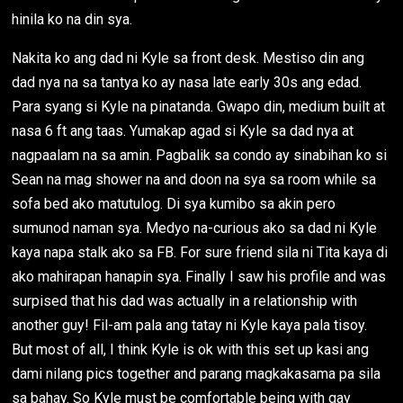
hinila ko na din sya.
Nakita ko ang dad ni Kyle sa front desk. Mestiso din ang
dad nya na sa tantya ko ay nasa late early 30s ang edad.
Para syang si Kyle na pinatanda. Gwapo din, medium built at
nasa 6 ft ang taas. Yumakap agad si Kyle sa dad nya at
nagpaalam na sa amin. Pagbalik sa condo ay sinabihan ko si
Sean na mag shower na and doon na sya sa room while sa
sofa bed ako matutulog. Di sya kumibo sa akin pero
sumunod naman sya. Medyo na-curious ako sa dad ni Kyle
kaya napa stalk ako sa FB. For sure friend sila ni Tita kaya di
ako mahirapan hanapin sya. Finally I saw his profile and was
surpised that his dad was actually in a relationship with
another guy! Fil-am pala ang tatay ni Kyle kaya pala tisoy.
But most of all, I think Kyle is ok with this set up kasi ang
dami nilang pics together and parang magkakasama pa sila
sa bahay. So Kyle must be comfortable being with gay