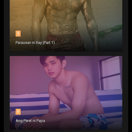
5
Parausan ni Itay (Part 1)
6
Ang Pwet ni Papa