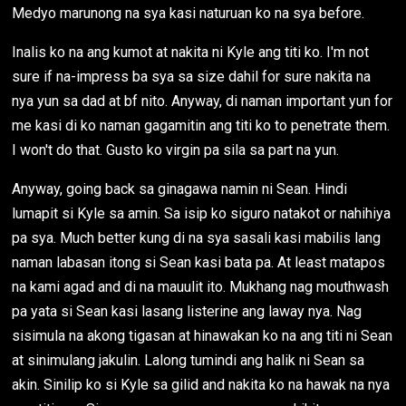
Medyo marunong na sya kasi naturuan ko na sya before.
Inalis ko na ang kumot at nakita ni Kyle ang titi ko. I'm not
sure if na-impress ba sya sa size dahil for sure nakita na
nya yun sa dad at bf nito. Anyway, di naman important yun for
me kasi di ko naman gagamitin ang titi ko to penetrate them.
I won't do that. Gusto ko virgin pa sila sa part na yun.
Anyway, going back sa ginagawa namin ni Sean. Hindi
lumapit si Kyle sa amin. Sa isip ko siguro natakot or nahihiya
pa sya. Much better kung di na sya sasali kasi mabilis lang
naman labasan itong si Sean kasi bata pa. At least matapos
na kami agad and di na mauulit ito. Mukhang nag mouthwash
pa yata si Sean kasi lasang listerine ang laway nya. Nag
sisimula na akong tigasan at hinawakan ko na ang titi ni Sean
at sinimulang jakulin. Lalong tumindi ang halik ni Sean sa
akin. Sinilip ko si Kyle sa gilid and nakita ko na hawak na nya