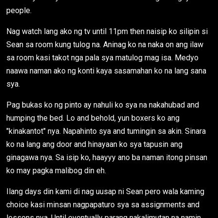
people.
Nag watch lang ako ng tv until 11pm then naisip ko silipin si
Sean sa room kung tulog na. Aninag ko na naka on ang ilaw
sa room kasi takot nga pala sya matulog mag isa. Medyo
naawa naman ako ng konti kaya sasamahan ko na lang sana
sya.
Pag bukas ko ng pinto ay nahuli ko sya na nakahubad and
humping the bed. Lo and behold, yun boxers ko ang
"kinakantot" nya. Napahinto sya and tumingin sa akin. Sinara
ko na lang ang door and hinayaan ko sya tapusin ang
ginagawa nya. Sa isip ko, haayyy ano ba naman itong pinsan
ko may pagka malibog din eh.
Ilang days din kami di nag uusap ni Sean pero wala kaming
choice kasi minsan nagpapaturo sya sa assignments and
lessons nya. Until eventually parang nakalimutan na namin