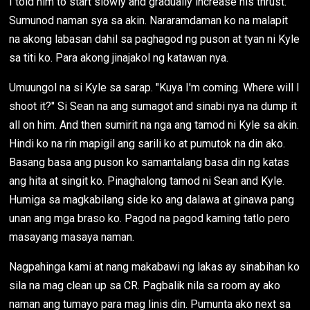
I told him to start slowly and gradually increase his thrust.
Sumunod naman sya sa akin. Nararamdaman ko na malapit
na akong labasan dahil sa paghagod ng puson at tyan ni Kyle
sa titi ko. Para akong jinajakol ng katawan nya.
Umuungol na si Kyle sa sarap. "Kuya I'm coming. Where will I
shoot it?" Si Sean na ang sumagot and sinabi nya na dump it
all on him. And then sumirit na nga ang tamod ni Kyle sa akin.
Hindi ko na rin mapigil ang sarili ko at pumutok na din ako.
Basang basa ang puson ko samantalang basa din ng katas
ang hita at singit ko. Pinaghalong tamod ni Sean and Kyle.
Humiga sa magkabilang side ko ang dalawa at ginawa pang
unan ang mga braso ko. Pagod na pagod kaming tatlo pero
masayang masaya naman.
Nagpahinga kami at nang makabawi ng lakas ay sinabihan ko
sila na mag clean up sa CR. Pagbalik nila sa room ay ako
naman ang tumayo para mag linis din. Pumunta ako next sa