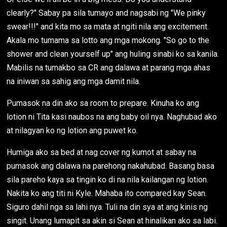
clearly?" Sabay pa sila tumayo and nagsabi ng "We pinky
swear!!!" and kita mo sa mata at ngiti nila ang excitement.
Akala mo tumama sa lotto ang mga mokong. "So go to the
shower and clean yourself up" ang huling sinabi ko sa kanila.
Mabilis na tumakbo sa CR ang dalawa at parang mga ahas
na iniwan sa sahig ang mga damit nila.
Pumasok na din ako sa room to prepare. Kinuha ko ang
lotion ni Tita kasi naubos na ang baby oil nya. Naghubad ako
at nilagyan ko ng lotion ang puwet ko.
Humiga ako sa bed at nag cover ng kumot at sabay na
pumasok ang dalawa na parehong nakahubad. Basang basa
sila pareho kaya sa tingin ko di na nila kailangan ng lotion.
Nakita ko ang titi ni Kyle. Mahaba ito compared kay Sean.
Siguro dahil nga sa lahi nya. Tuli na din sya at ang kinis ng
singit. Unang lumapit sa akin si Sean at hinalikan ako sa labi.