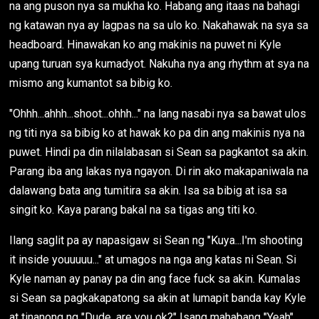
na ang puson nya sa mukha ko. Habang ang itaas na bahagi
ng katawan nya ay lagpas na sa ulo ko. Nakahawak na sya sa
headboard. Hinawakan ko ang makinis na puwet ni Kyle
upang turuan sya kumadyot. Nakuha nya ang rhythm at sya na
mismo ang kumantot sa bibig ko.
"Ohhh...ahhh...shoot...ohhh..." na lang nasabi nya sa bawat ulos
ng titi nya sa bibig ko at hawak ko pa din ang makinis nya na
puwet. Hindi pa din nilalabasan si Sean sa pagkantot sa akin.
Parang iba ang lakas nya ngayon. Di rin ako makapaniwala na
dalawang bata ang tumitira sa akin. Isa sa bibig at isa sa
singit ko. Kaya parang bakal na sa tigas ang titi ko.
Ilang saglit pa ay napasigaw si Sean ng "Kuya...I'm shooting
it inside youuuuu..." at umagos na nga ang katas ni Sean. Si
Kyle naman ay panay pa din ang face fuck sa akin. Kumalas
si Sean sa pagkakapatong sa akin at lumapit banda kay Kyle
at tinanong ng "Dude, are you ok?" Isang mahabang "Yeah"