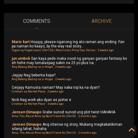
COMMENTS
ARCHIVE
Mario kart
Houyyy, please nganong ing ato raman ang ending. Fan
pa naman ko kaayo, by the way real story...
Sigaw ng Pugad Lawin (Part 23) | Mencircle | Pinoy Gay Stories
·
2 weeks ago
jun umbok
San kaya pede maka nood ng ganyan ganyan fantasy ko
eh hehe may lumalaspag sakin na 25 yo plus na...
Ang Batang Bading na si Angel
·
2 weeks ago
Jayjay
Nag bebenta kapa?
Ang Batang Bading na si Angel
·
2 weeks ago
Cerjayy
Kamusta naman? May naka trip ka na dyan?
Cinehan sa Market Place
·
2 weeks ago
Nick
Nag work ako dyan as porter e
Cinehan sa Market Place
·
3 weeks ago
Jensen Dimaupo
Grabe sunod sunod ung plot twist HAHAHA
Ama, Tito, Ako at Ama ng Best Friend Ko (Part 8)
·
2 months ago
Jensen Dimaupo
Ang intense ng story, Mukang magkakatikiman
silang lahat, hahaha
Ama, Tito, Ako at Ama ng Best Friend Ko (Part 6)
·
2 months ago