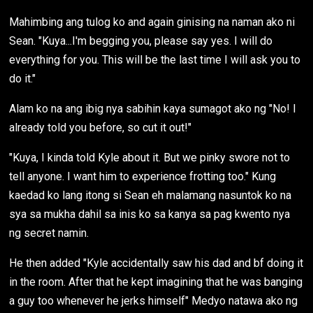
Mahimbing ang tulog ko and again ginising na naman ako ni
Sean. "Kuya...I'm begging you, please say yes. I will do
everything for you. This will be the last time I will ask you to
do it."
Alam ko na ang ibig nya sabihin kaya sumagot ako ng "No! I
already told you before, so cut it out!"
"Kuya, I kinda told Kyle about it. But we pinky swore not to
tell anyone. I want him to experience frotting too." Kung
kaedad ko lang itong si Sean eh malamang nasuntok ko na
sya sa mukha dahil sa inis ko sa kanya sa pag kwento nya
ng secret namin.
He then added "Kyle accidentally saw his dad and bf doing it
in the room. After that he kept imagining that he was banging
a guy too whenever he jerks himself" Medyo natawa ako ng