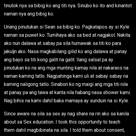
tinutok nya sa bibig ko ang titi nya. Sinubo ko ito and kinantot
naman nya ang bibig ko.
Unang pinutukan si Sean sa bibig ko. Pagkatapos ay si Kyle
naman sa puwet ko. Tumihaya ako sa bed at nagjakol. Nakita
ako nun dalawa at sabay pa sila humawak sa titi ko para
jakuljn ako. Nasa magkabilang gilid ko ang dalawa at panay
ang bayo sa titi kong galit na galit. Ilang salsal pa ay
pinutukan ko na ang mga munting kamay nila at nakaraos na
naman kaming tatlo. Nagpahinga kami uli at sabay sabay na
kaming naligong tatlo. Sinabon ko ng maigi ang mga titi nila
at panay pa ang tawa at kanta nila habang nasa shower kami.
Nag bihis na kami dahil baka mamaya ay sunduin na si Kyle.
Since aware na sila sa sex ay nag share na rin ako sa kanila
about sa Sex education. I took this opportunity to teach
them dahil magbibinata na sila. I told them about consent,