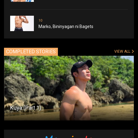
10
Marko, Bininyagan ni Bagets
COMPLETED STORIES
VIEW ALL
Kuya (Part 1)