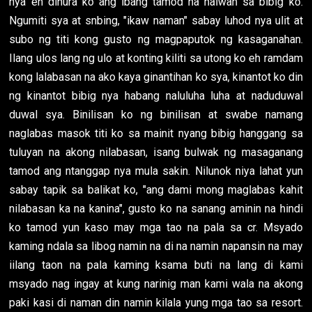
nya eh dinura ko ang ibang tamod na naiwan sa bibig ko.
Ngumiti sya at snbing, "ikaw naman" sabay luhod nya ulit at
subo ng titi kong gusto ng magpaputok ng kasaganahan.
Ilang ulos lang ng ulo at konting kiliti sa utong ko eh ramdam
kong lalabasan na ako kaya ginantihan ko sya, kinantot ko din
ng kinantot bibig nya habang naluluha luha at naduduwal
duwal sya. Binilisan ko ng binilisan at swabe namang
naglabas masok titi ko sa mainit nyang bibig hanggang sa
tuluyan na akong nilabasan, isang bulwak ng masaganang
tamod ang ntanggap nya mula sakin. Nilunok niya lahat yun
sabay tapik sa balikat ko, "ang dami mong maglabas kahit
nilabasan ka na kanina", gusto ko na sanang aminin na hindi
ko tamod yun kaso may mga tao na pala sa cr. Msyado
kaming ndala sa libog namin na di na namin napansin na may
iilang taon na pala kaming ksama buti na lang di kami
msyado nag ingay at kung narinig man kami wala na akong
paki kasi di naman din namin kilala yung mga tao sa resort.