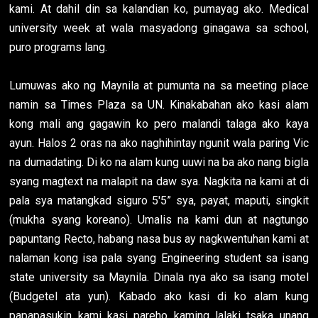
kami. At dahil din sa kalandian ko, pumayag ako. Medical
university week at wala masyadong ginagawa sa school,
puro programs lang.
Lumuwas ako ng Maynila at pumunta na sa meeting place
namin sa Times Plaza sa UN. Kinakabahan ako kasi alam
kong mali ang gagawin ko pero malandi talaga ako kaya
ayun. Halos 2 oras na ako naghihintay ngunit wala paring Vic
na dumadating. Di ko na alam kung uuwi na ba ako nang bigla
syang magtext na malapit na daw sya. Nagkita na kami at di
pala sya matangkad siguro 5'5” sya, payat, maputi, singkit
(mukha syang koreano). Umalis na kami dun at nagtungo
papuntang Recto, habang nasa bus ay nagkwentuhan kami at
nalaman kong isa pala syang Engineering student sa isang
state university sa Maynila. Dinala nya ako sa isang motel
(Budgetel ata yun). Kabado ako kasi di ko alam kung
papapasukin kami kasi pareho kaming lalaki tsaka unang