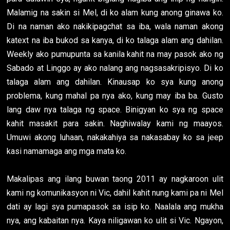
Malamig na sakin si Mel, di ko alam kung anong ginawa ko.
Di na naman ako nakikipagchat sa iba, wala naman akong
katext na iba bukod sa kanya, di ko talaga alam ang dahilan.
Weekly ako pumupunta sa kanila kahit na may pasok ako ng
Sabado at Linggo ay ako nalang ang nagsasakripisyo. Di ko
talaga alam ang dahilan. Kinausap ko sya kung anong
problema, kung mahal pa nya ako, kung may iba ba. Gusto
lang daw nya talaga ng space. Binigyan ko sya ng space
kahit masakit para sakin. Naghiwalay kami ng maayos.
Umuwi akong luhaan, nakakahiya sa nakasabay ko sa jeep
kasi namamaga ang mga mata ko.
Makalipas ang ilang buwan taong 2011 ay nagkaroon ulit
kami ng komunikasyon ni Vic, dahil kahit nung kami pa ni Mel
dati ay lagi sya pumapasok sa isip ko. Naalala ang mukha
nya, ang kabaitan nya. Kaya niligawan ko ulit si Vic. Ngayon,