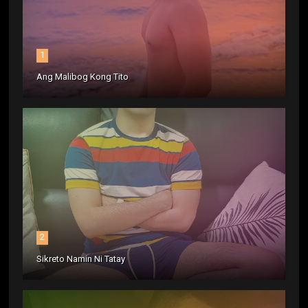
1
Ang Malibog Kong Tito
2
Sikreto Namin Ni Tatay