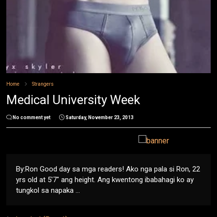
Home
Strangers
Medical University Week
No comment yet
Saturday, November 23, 2013
By:Ron Good day sa mga readers! Ako nga pala si Ron, 22
yrs old at 5'7" ang height. Ang kwentong ibabahagi ko ay
tungkol sa napaka ...