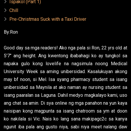
Ispakol (Part 1)
Chill
Pre-Christmas Suck with a Taxi Driver
By:Ron
Good day sa mga readers! Ako nga pala si Ron, 22 yrs old at
5'7" ang height. Ang kwentong ibabahagi ko ay tungkol sa
napaka gulo kong lovelife na nagsimula noong Medical
University Week sa aming unibersidad. Kasalukuyan akong
may bf noon, si Mel. Isa syang pharmacy student sa isang
unibersidad sa Maynila at ako naman ay nursing student sa
isang paaralan sa Laguna. Dahil medyo magkalayo kami, uso
ang chat sa amin. Di sya online ng mga panahon na yun kaya
naisipan kong magpunta sa isang chatroom sa ym at doon
ko nakilala si Vic. Nais ko lang sana makipagc2c sa kanya
ngunit iba pala ang gusto niya, sabi niya meet nalang daw