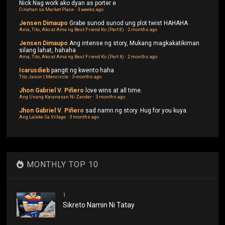
Nick
Nag work ako dyan as porter e
Cinehan sa Market Place
·
3 weeks ago
Jensen Dimaupo
Grabe sunod sunod ung plot twist HAHAHA
Ama, Tito, Ako at Ama ng Best Friend Ko (Part 8)
·
2 months ago
Jensen Dimaupo
Ang intense ng story, Mukang magkakatikiman
silang lahat, hahaha
Ama, Tito, Ako at Ama ng Best Friend Ko (Part 6)
·
2 months ago
Icarusdieb
pangit ng kwento haha
Tito Jason | Mencircle
·
3 months ago
Jhon Gabriel V. Piñero
love wins at all time.
Ang Unang Karanasan Ni Zander
·
3 months ago
Jhon Gabriel V. Piñero
sad namn ng story. Hug for you kuya.
Ang Lalake Sa Village
·
3 months ago
MONTHLY TOP 10
1
Sikreto Namin Ni Tatay