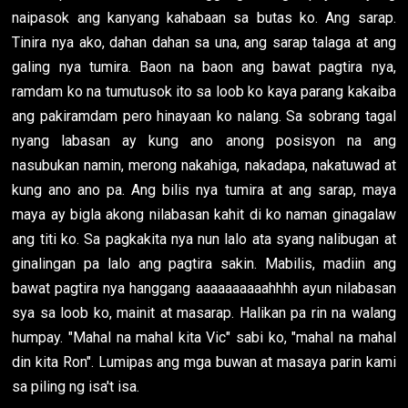
naipasok ang kanyang kahabaan sa butas ko. Ang sarap.
Tinira nya ako, dahan dahan sa una, ang sarap talaga at ang
galing nya tumira. Baon na baon ang bawat pagtira nya,
ramdam ko na tumutusok ito sa loob ko kaya parang kakaiba
ang pakiramdam pero hinayaan ko nalang. Sa sobrang tagal
nyang labasan ay kung ano anong posisyon na ang
nasubukan namin, merong nakahiga, nakadapa, nakatuwad at
kung ano ano pa. Ang bilis nya tumira at ang sarap, maya
maya ay bigla akong nilabasan kahit di ko naman ginagalaw
ang titi ko. Sa pagkakita nya nun lalo ata syang nalibugan at
ginalingan pa lalo ang pagtira sakin. Mabilis, madiin ang
bawat pagtira nya hanggang aaaaaaaaaahhhh ayun nilabasan
sya sa loob ko, mainit at masarap. Halikan pa rin na walang
humpay. "Mahal na mahal kita Vic" sabi ko, "mahal na mahal
din kita Ron". Lumipas ang mga buwan at masaya parin kami
sa piling ng isa't isa.