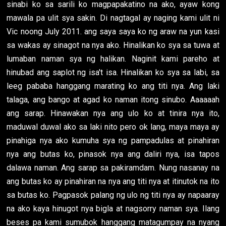
sinabi ko sa sarili ko magpapakatino na ako, ayaw kong
mawala pa ulit sya sakin. Di nagtagal ay naging kami ulit ni
Vic noong July 2011. ang saya saya ko ng araw na yun kasi
sa wakas ay sinagot na nya ako. Hinalikan ko sya sa tuwa at
lumaban naman sya ng halikan. Naginit kami pareho at
hinubad ang saplot ng isa't isa. Hinalikan ko sya sa labi, sa
leeg pababa hanggang marating ko ang titi nya. Ang laki
talaga, ang bango at agad ko naman itong sinubo. Aaaaaah
ang sarap. Hinawakan nya ang ulo ko at tinira nya ito,
maduwal duwal ako sa laki nito pero ok lang, maya maya ay
pinahiga nya ako kumuha sya ng pampadulas at pinahiran
nya ang butas ko, pinasok nya ang daliri nya, isa tapos
dalawa naman. Ang sarap sa pakiramdam. Nung nasanay na
ang butas ko ay pinahiran na nya ang titi nya at itinutok na ito
sa butas ko. Pagpasok palang ng ulo ng titi nya ay napaaray
na ako kaya hinugot nya bigla at nagsorry naman sya. Ilang
beses pa kami sumubok hanggang matagumpay na nyang