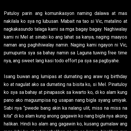
Patuloy parin ang komunikasyon naming dalawa at mas
nakilala ko sya ng lubusan. Mabait na tao si Vic, matalino at
nagkakasundo talaga kami sa mga bagay bagay. Naghiwalay
kami ni Mel at sinabi ko ang lahat sa kanya, naging maayos
naman ang paghihiwalay namin. Naging kami ngayon ni Vic,
pumupunta sya sa bahay namin sa Laguna tuwing free time
nya, ang sweet lang kasi todo effort pa sya sa pagbyahe.
Isang buwan ang lumipas at dumating ang araw ng birthday
ko at nagulat ako sa dumating na bisita ko, si Mel. Pinatuloy
ko sya sa bahay at pinapasok sa kwarto ko, di ko alam kung
pano ako maguumpisa ng usapan nang bigla syang umiyak.
Sabi nya “pwede bang akin ka nalang ulit, miss na miss na
kita” di ko alam kung anong gagawin ko nang bigla nya akong
halikan. Hindi ko alam ang gagawin ko, kusang gumalaw ang