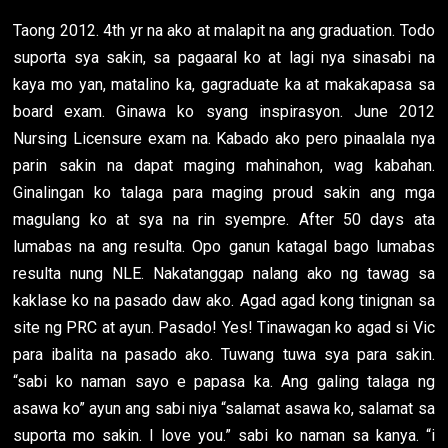
Taong 2012. 4th yr na ako at malapit na ang graduation. Todo
suporta sya sakin, sa pagaaral ko at lagi nya sinasabi na
kaya mo yan, matalino ka, gagraduate ka at makakapasa sa
board exam. Ginawa ko syang inspirasyon. June 2012
Nursing Licensure exam na. Kabado ako pero pinaalala nya
parin sakin na dapat maging mahinahon, wag kabahan.
Ginalingan ko talaga para maging proud sakin ang mga
magulang ko at sya na rin syempre. After 50 days ata
lumabas na ang resulta. Opo ganun katagal bago lumabas
resulta nung NLE. Nakatanggap nalang ako ng tawag sa
kaklase ko na pasado daw ako. Agad agad kong tinignan sa
site ng PRC at ayun. Pasado! Yes! Tinawagan ko agad si Vic
para ibalita na pasado ako. Tuwang tuwa sya para sakin.
“sabi ko naman sayo e papasa ka. Ang galing talaga ng
asawa ko” ayun ang sabi niya “salamat asawa ko, salamat sa
suporta mo sakin. I love you.” sabi ko naman sa kanya. “i