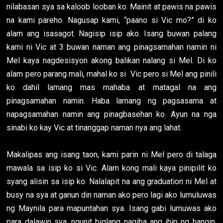
nilabasan sya sa kaloob looban ko. Mainit at pawis na pawis
na kami pareho. Nagusap kami, “paano si Vic mo?” di ko
alam ang isasagot. Nagisip isip ako. Isang buwan palang
kami ni Vic at 3 buwan naman ang pinagsamahan namin ni
Mel kaya nagdesisyon akong balikan nalang si Mel. Di ko
alam pero parang mali, mahal ko si Vic pero si Mel ang pinili
ko dahil lamang mas mahaba at matagal na ang
pinagsamahan namin. Haba lamang ng pagsasama at
napagsamahan namin ang pinagbasehan ko. Ayun na nga
sinabi ko kay Vic at tinanggap naman nya ang lahat.
Makalipas ang isang taon, kami parin ni Mel pero di talaga
mawala sa isip ko si Vic. Alam kong mali kaya pinipilit ko
syang alisin sa isip ko. Nalalapit na ang graduation ni Mel at
busy na sya at ganun din naman ako pero lagi ako lumuluwas
ng Maynila para mapuntahan sya. Isang gabi lumuwas ako
para dalawin sya, ngunit biglang nagiba ang ihip ng hangin.