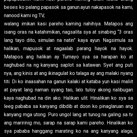
beses ko palang papasok sa ganun.ayun nakapasok na kami,
nanood kami ng TV,
walang imikan kasi pareho kaming nahihiya. Matapos ang
isang oras na katahimikan, nagsalita sya at sinabing “3 oras
lang tayo dito, simulan na natin” kaya ayun. Nagsimula sa
halikan, mapusok at nagaalab parang hayok na hayok.
Matapos ang halikan ay Tumayo sya sa harapan ko at
naghubad na ng kanyang saplot sa katawan. Syet ang puti
nya, ang kinis at ang ikinagulat ko talaga ay ang malaki nyang
titi. Di ko inaasahan na ganun kalaki at kataba yun kasi maliit
at payat lang naman syang tao, lalo tuloy akong nalibugan
kaya naghubad na din ako. Halikan ulit. Hinalikan ko sya sa
leeg pababa sa kanyang dibdib at doon ko pinaglaruan ang
kanyang mga utong. Puro ungol lang at tunog na galing sa tv
ang maririnig mo, sarap na sarap kami pareho. Hinalikan ko
sya pababa hanggang marating ko na ang kanyang alaga,