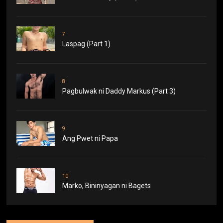
7
Laspag (Part 1)
8
Pagbulwak ni Daddy Markus (Part 3)
9
Ang Pwet ni Papa
10
Marko, Bininyagan ni Bagets