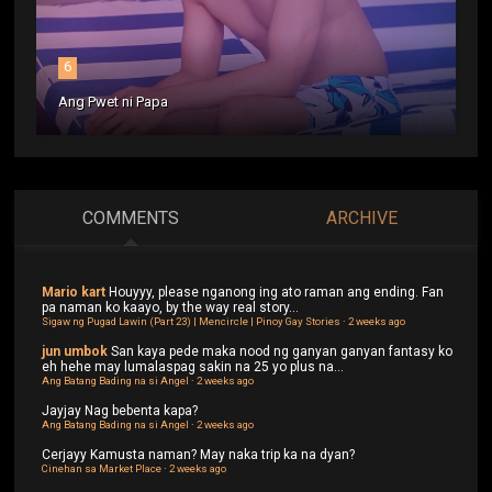
6
Ang Pwet ni Papa
COMMENTS
ARCHIVE
Mario kart
Houyyy, please nganong ing ato raman ang ending. Fan
pa naman ko kaayo, by the way real story...
Sigaw ng Pugad Lawin (Part 23) | Mencircle | Pinoy Gay Stories
·
2 weeks ago
jun umbok
San kaya pede maka nood ng ganyan ganyan fantasy ko
eh hehe may lumalaspag sakin na 25 yo plus na...
Ang Batang Bading na si Angel
·
2 weeks ago
Jayjay
Nag bebenta kapa?
Ang Batang Bading na si Angel
·
2 weeks ago
Cerjayy
Kamusta naman? May naka trip ka na dyan?
Cinehan sa Market Place
·
2 weeks ago