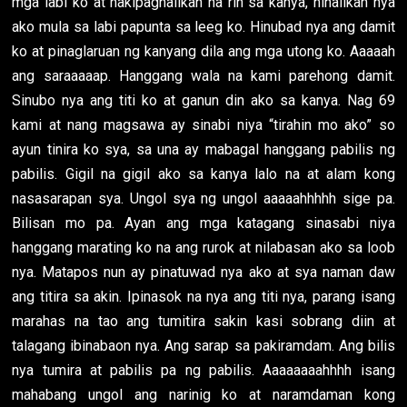
mga labi ko at nakipaghalikan na rin sa kanya, hinalikan nya
ako mula sa labi papunta sa leeg ko. Hinubad nya ang damit
ko at pinaglaruan ng kanyang dila ang mga utong ko. Aaaaah
ang saraaaaap. Hanggang wala na kami parehong damit.
Sinubo nya ang titi ko at ganun din ako sa kanya. Nag 69
kami at nang magsawa ay sinabi niya “tirahin mo ako” so
ayun tinira ko sya, sa una ay mabagal hanggang pabilis ng
pabilis. Gigil na gigil ako sa kanya lalo na at alam kong
nasasarapan sya. Ungol sya ng ungol aaaaahhhhh sige pa.
Bilisan mo pa. Ayan ang mga katagang sinasabi niya
hanggang marating ko na ang rurok at nilabasan ako sa loob
nya. Matapos nun ay pinatuwad nya ako at sya naman daw
ang titira sa akin. Ipinasok na nya ang titi nya, parang isang
marahas na tao ang tumitira sakin kasi sobrang diin at
talagang ibinabaon nya. Ang sarap sa pakiramdam. Ang bilis
nya tumira at pabilis pa ng pabilis. Aaaaaaaahhhh isang
mahabang ungol ang narinig ko at naramdaman kong