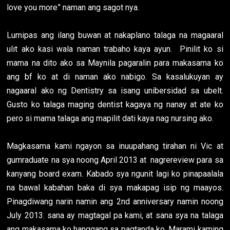
love you more” naman ang sagot nya.
Lumipas ang ilang buwan at nakaplano talaga na magaaral
ulit ako kasi wala naman trabaho kaya ayun. Pinilit ko si
mama na dito ako sa Maynila pagaralin para makasama ko
ang bf ko at di naman ako nabigo. Sa kasalukuyan ay
nagaaral ako ng Dentistry sa isang unibersidad sa ubelt.
Gusto ko talaga maging dentist kagaya ng nanay at ate ko
pero si mama talaga ang mapilit dati kaya nag nursing ako.
Magkasama kami ngayon sa inuupahang tirahan ni Vic at
gumraduate na sya noong April 2013 at nagrereview para sa
kanyang board exam. Kabado sya ngunit lagi ko pinapaalala
na bawal kabahan baka di sya makapag isip ng maayos.
Pinagdiwang narin namin ang 2nd anniversary namin noong
July 2013. sana ay magtagal pa kami, at sana sya na talaga
ang makasama ko hanggang sa pagtanda ko. Marami kaming