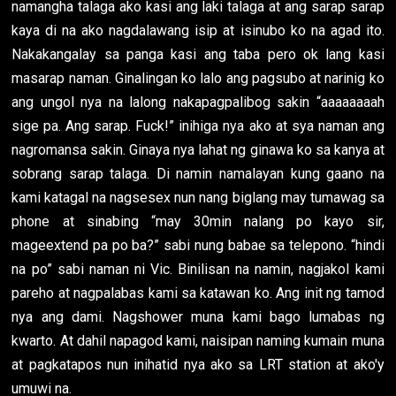
namangha talaga ako kasi ang laki talaga at ang sarap sarap
kaya di na ako nagdalawang isip at isinubo ko na agad ito.
Nakakangalay sa panga kasi ang taba pero ok lang kasi
masarap naman. Ginalingan ko lalo ang pagsubo at narinig ko
ang ungol nya na lalong nakapagpalibog sakin “aaaaaaaah
sige pa. Ang sarap. Fuck!” inihiga nya ako at sya naman ang
nagromansa sakin. Ginaya nya lahat ng ginawa ko sa kanya at
sobrang sarap talaga. Di namin namalayan kung gaano na
kami katagal na nagsesex nun nang biglang may tumawag sa
phone at sinabing “may 30min nalang po kayo sir,
mageextend pa po ba?” sabi nung babae sa telepono. “hindi
na po” sabi naman ni Vic. Binilisan na namin, nagjakol kami
pareho at nagpalabas kami sa katawan ko. Ang init ng tamod
nya ang dami. Nagshower muna kami bago lumabas ng
kwarto. At dahil napagod kami, naisipan naming kumain muna
at pagkatapos nun inihatid nya ako sa LRT station at ako'y
umuwi na.