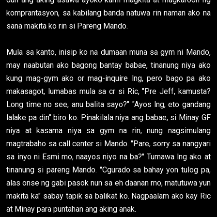
komprantasyon, sa kabilang banda natuwa rin naman ako na
sana makita ko rin si Pareng Mando.
Mula sa kanto, inisip ko na dumaan muna sa gym ni Mando,
may naabutan ako bagong bantay babae, tinanung niya ako
kung mag-gym ako or mag-inquire lng, pero bago pa ako
makasagot, lumabas mula sa cr si Ric, "Pre Jeff, kamusta?
Long time no see, anu balita sayo?" "Ayos lng, eto gandang
lalake pa din" biro ko. Pinakilala niya ang babae, si Minay GF
niya at kasama niya sa gym na rin, nung nagsimulang
magtrabaho sa call center si Mando. "Pare, sorry sa nangyari
sa inyo ni Esmi mo, naayos niyo na ba?" Tumawa lng ako at
tinanung si pareng Mando. "Cgurado sa bahay yon tulog pa,
alas onse ng gabi pasok nun sa eh daanan mo, matutuwa yun
makita ka" sabay tapik sa balikat ko. Nagpaalam ako kay Ric
at Minay para puntahan ang aking anak.