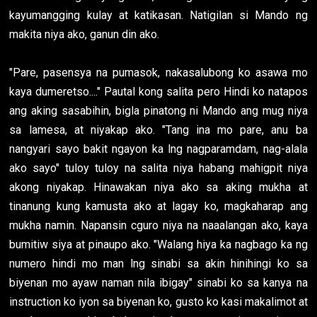
kayumangging kulay at katikasan. Natigilan si Mando ng
makita niya ako, ganun din ako.
"Pare, pasensya na pumasok, nakasalubong ko asawa mo
kaya dumeretso...." Pautal kong salita pero Hindi ko natapos
ang aking sasabihin, bigla pinatong ni Mando ang mug niya
sa lamesa, at niyakap ako. "Tang ina mo pare, anu ba
nangyari sayo bakit ngayon ka lng nagparamdam, nag-alala
ako sayo" tuloy tuloy na salita niya habang mahigpit niya
akong niyakap. Hinawakan niya ako sa aking mukha at
tinanung kung kamusta ako at lagay ko, magkaharap ang
mukha namin. Napansin cguro niya na naaalangan ako, kaya
bumitiw siya at pinaupo ako. "Walang hiya ka nagbago ka ng
numero hindi mo man lng sinabi sa akin hinihingi ko sa
biyenan mo ayaw naman nila ibigay" sinabi ko sa kanya na
instruction ko iyon sa biyenan ko, gusto ko kasi makalimot at