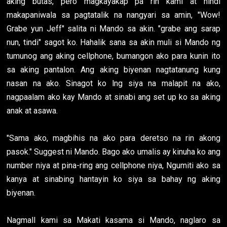
aking butas, pero magkayakap pa rin kami at hindi
makapaniwala sa pagtatalik na nangyari sa amin, "Wow!
Grabe yun Jeff" salita ni Mando sa akin. "grabe ang sarap
nun, tindi" sagot ko. Hahalik sana sa akin muli si Mando ng
tumunog ang aking cellphone, bumangon ako para kunin ito
sa aking pantalon. Ang aking biyenan nagtatanung kung
nasan na ako. Sinagot ko lng siya na malapit na ako,
nagpaalam ako kay Mando at sinabi ang set up ko sa aking
anak at asawa.
"Sama ako, magbihis na ako para deretso na rin akong
pasok." Suggest ni Mando. Bago ako umalis ay kinuha ko ang
number niya at pina-ring ang cellphone niya, Ngumiti ako sa
kanya at sinabing hantayin ko siya sa bahay ng aking
biyenan.
Nagmall kami sa Makati kasama si Mando, naglaro sa