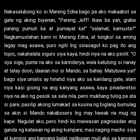
Nakasalubong ko si Mareng Edna bago pa ako makaabot sa
gate ng aking biyenan, "Pareng Jeff! Ikaw ba yan, grabe
parang pumuti ka at pumayat ka!" "salamat, kamusta?"
Nagkamustahan kami ni Mareng Edna, at tungkol sa aming
lagay mag asawa, puro ngiti lng sinasagot ko pag ito ang
topic, nakahalata siguro siya kaya, hindi niya na ako pinilit. "O
sya sige, punta na ako sa karinderya, wala katulong si nanay
at tatay doon, daanan mo si Mando, sa bahay. Matutuwa yun"
bago siya umalis ay hinatid niya ako sa kanilang gate, alam
niya kasi gising na ang kanyang asawa, kaya pinaderetso
niya na ako ng pasok sa sala nila, pero mukhang tulog pa ata
si pare, pasilip akong lumakad sa kusina ng biglang bumulag
sa akin si Mando nakaboxers lng may hawak na mug ng
kape. Nagulat ako, pero hindi ko maiwasan pagmasdan ang
ganda ng katawan ng aking kumpare, mas naging macho siya
at kuminis ang kanyang balat, nalibugan muli ako sa kanyang