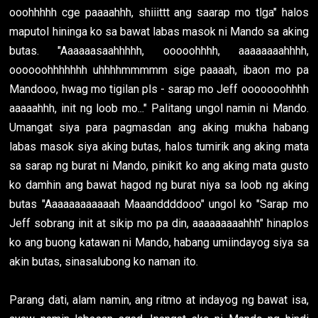
ooohhhhh cge paaaahhh, shiiittt ang saarap mo tlga" halos
maputol hininga ko sa bawat labas masok ni Mando sa aking
butas. "Aaaaaasaahhhhh, ooooohhhh, aaaaaaaahhhh,
oooooohhhhhhh uhhhhmmmmm sige paaaah, ibaon mo pa
Mandooo, hwag mo tigilan pls - sarap mo Jeff ooooooohhhh
aaaaahhh, init ng loob mo..." Palitang ungol namin ni Mando.
Umangat siya para pagmasdan ang aking mukha habang
labas masok siya aking butas, halos tumirik ang aking mata
sa sarap ng burat ni Mando, pinikit ko ang aking mata gusto
ko damhin ang bawat hagod ng burat niya sa loob ng aking
butas "Aaaaaaaaaaaah Maaanddddooo" ungol ko "Sarap mo
Jeff sobrang init at sikip mo pa din, aaaaaaaaahhh" hinaplos
ko ang buong katawan ni Mando, habang umiindayog siya sa
akin butas, sinasalubong ko naman ito.
Parang dati, alam namin, ang ritmo at indayog ng bawat isa,