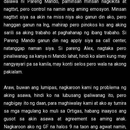
dalawa ni Pareng Mando, paminsan minsan nagkikita at
nagttxt, pero control na namin ang aming emosyon. Minsan
nagttxt siya sa akin na miss niya ako ganun din ako, pero
hanggan ganun na lng, mahirap pero pinokos ko ang aking
sarili sa aking trabaho at paghahanap ng ibang trabaho. Si
Pareng Mando ganun din nag apply siya sa call center,
natanggap naman siya. Si pareng Alex, nagtaka pero
pinaliwanag sa kanya ni Mando lahat, hindi ko alam kung may
nangyayari pa sa kanila, may konti selos pero wala na akong
pakialam.
Araw, buwan ang lumipas, nagkaroon kami ng problema ng
aking asawa, hindi ko na lubusang ipaliwanag ito, pero
nagbigay ito ng daan, para maghiwalay kami at ako ay tumira
sa mga magulang ko muli sa Ortigas, habang inaayos ang
gusot sa akin asawa at agreement sa aming anak.
Nagkaroon ako ng GF na halos 9 na taon ang agwat namin,