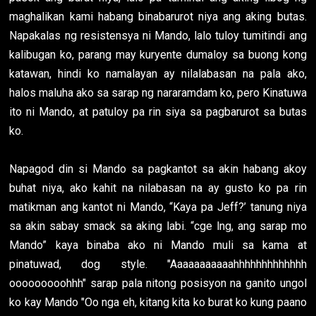
maghalikan kami habang binabarurot niya ang aking butas.
Napakalas ng resistensya ni Mando, lalo tuloy tumitindi ang
kalibugan ko, parang may kuryente dumaloy sa buong kong
katawan, hindi ko namalayan ay nilalabasan na pala ako,
halos maluha ako sa sarap ng nararamdam ko, pero Kinatuwa
ito ni Mando, at patuloy pa rin siya sa pagbarurot sa butas
ko.
Napagod din si Mando sa pagkantot sa akin habang akoy
buhat niya, ako kahit na nilabasan na ay gusto ko pa rin
matikman ang kantot ni Mando, “Kaya pa Jeff?’ tanung niya
sa akin sabay smack sa aking labi. “cge lng, ang sarap mo
Mando” kaya binaba ako ni Mando muli sa kama at
pinatuwad, dog style. "Aaaaaaaaaaahhhhhhhhhhhhh
ooooooooohhh" sarap pala nitong posisyon na ganito ungol
ko kay Mando "Oo nga eh, kitang kita ko burat ko kung paano