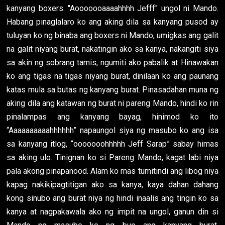
kanyang boxers. "Aooooooaaaahhhh Jefff" ungol ni Mando.
Habang pinaglalaro ko ang aking dila sa kanyang pusod ay
tuluyan ko ng binaba ang boxers ni Mando, umigkas ang galit
na galit niyang burat, nakatingin ako sa kanya, nakangiti siya
sa akin ng sobrang tamis, ngumiti ako pabalik at Hinawakan
ko ang tigas na tigas niyang burat, dinilaan ko ang paunang
katas mula sa butas ng kanyang burat. Pinasadahan muna ng
aking dila ang katawan ng burat ni pareng Mando, hindi ko rin
pinalampas ang kanyang bayag, hinimod ko ito
“Aaaaaaaaaahhhhhh” napaungol siya ng masubo ko ang isa
sa kanyang itlog, “ooooooohhhhh Jeff Sarap” sabay himas
sa aking ulo. Tinignan ko si Pareng Mando, kagat labi niya
pala akong pinapanood. Alam ko mas tumitindi ang libog niya
kapag nakikipagtitigan ako sa kanya, kaya dahan dahang
kong sinubo ang burat niya ng hindi inaalis ang tingin ko sa
kanya at nagpakawala ako ng impit na ungol, ganun din si