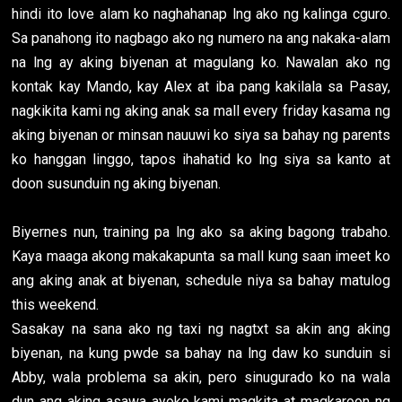
hindi ito love alam ko naghahanap lng ako ng kalinga cguro.
Sa panahong ito nagbago ako ng numero na ang nakaka-alam
na lng ay aking biyenan at magulang ko. Nawalan ako ng
kontak kay Mando, kay Alex at iba pang kakilala sa Pasay,
nagkikita kami ng aking anak sa mall every friday kasama ng
aking biyenan or minsan nauuwi ko siya sa bahay ng parents
ko hanggan linggo, tapos ihahatid ko lng siya sa kanto at
doon susunduin ng aking biyenan.
Biyernes nun, training pa lng ako sa aking bagong trabaho.
Kaya maaga akong makakapunta sa mall kung saan imeet ko
ang aking anak at biyenan, schedule niya sa bahay matulog
this weekend.
Sasakay na sana ako ng taxi ng nagtxt sa akin ang aking
biyenan, na kung pwde sa bahay na lng daw ko sunduin si
Abby, wala problema sa akin, pero sinugurado ko na wala
dun ang aking asawa ayoko kami magkita at magkaroon ng