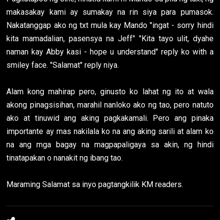
makasakay kami ay sumakay na rin siya para pumasok.
Nakatanggap ako ng txt mula kay Mando "ingat - sorry hindi
kita mamadalian, pasensya na Jeff" "Kita tayo ulit, dyahe
naman kay Abby kasi - hope u understand" reply ko with a
smiley face. "Salamat" reply niya.
Alam kong mahirap pero, ginusto ko lahat ng ito at wala
akong pinagsisihan, marahil nanloko ako ng tao, pero natuto
ako at tinuwid ang aking pagkakamali. Pero ang pinaka
importante ay mas nakilala ko na ang aking sarili at alam ko
na ang mga bagay na magpapaligaya sa akin, ng hindi
tinatapakan o nanakit ng ibang tao.
Maraming Salamat sa inyo pagtangkilik KM readers.