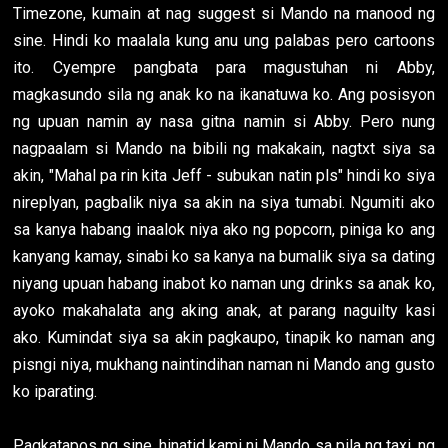
Timezone, kumain at nag suggest si Mando na manood ng
sine. Hindi ko maalala kung anu ung palabas pero cartoons
ito. Cyempre pangbata para magustuhan ni Abby,
magkasundo sila ng anak ko na ikanatuwa ko. Ang posisyon
ng upuan namin ay nasa gitna namin si Abby. Pero nung
nagpaalam si Mando na bibili ng makakain, nagtxt siya sa
akin, "Mahal pa rin kita Jeff - subukan natin pls" hindi ko siya
nireplyan, pagbalik niya sa akin na siya tumabi. Ngumiti ako
sa kanya habang inaalok niya ako ng popcorn, piniga ko ang
kanyang kamay, sinabi ko sa kanya na bumalik siya sa dating
niyang upuan habang inabot ko naman ung drinks sa anak ko,
ayoko makahalata ang aking anak, at parang naguilty kasi
ako. Kumindat siya sa akin pagkaupo, tinapik ko naman ang
pisngi niya, mukhang naintindihan naman ni Mando ang gusto
ko iparating.
Pagkatapos ng sine, hinatid kami ni Mando sa pila ng taxi, ng