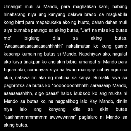
Umangat muli si Mando, para maghalikan kami, habang
hinaharang niya ang kanyang dalawa braso sa magkabila
kong binti para mapabukaka ako ng husto, dahan dahan muli
siya bumaba patungo sa aking butas, "Jeff na miss ko butas
mo" biglang dila sa aking butas.
"Aaaaaaaaaaaaaaaaaahhhhhh" nakalimutan ko kung gaano
kasarap kumain ng butas si Mando. Napahiyaw ako, nagulat
ako kaya tinakpan ko ang akin bibig, umangat si Mando para
tignan ako, sumenyas siya na hwag maingay, sabay ngisi sa
akin, natawa rin ako ng mahina sa kanya. Bumalik siya sa
pagbrotsa sa butas ko "oooooooohhhhhh saraaaaap Mando,
aaaaaaaahhhh, sige paaaa" halos isubsob ko ang mukha ni
Mando sa butas ko, na nagpalibog lalo Kay Mando, diniin
niya lalo ang kanyang dila sa akin butas
"aaahhmmmmmmmm awwwwnnnn" paglalaro ni Mando sa
aking butas.