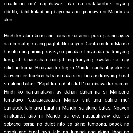
gaaaliiiing mo” napahawak ako sa matatambok niyang
dibdib, dahil kakaibang bayo na ang ginagawa ni Mando sa
akin.
Hindi ko alam kung anu sumapi sa amin, pero parang ayaw
namin matapos ang pagtatalik na iyon. Gusto muli ni Mando
baguhin ang aming posisyon, pinakapit niya ako sa kanyang
leeg, at dahandahan inangat ang kanyang pwetan sa may
gilid ng kama. Hinayaan ko lng si Mando, naghantay ako sa
kanyang instruction habang nakabaon lng ang kanyang burat
sa aking butas, “Kapit ka mabuti Jeff” na ginawa ko naman.
Hindi ko namamalayan ay dahan dahan na si Mandong
tumatayo. “aaaaaaaaaaaah Mando shit ang galing mo”
pumasok lalo ang burat ni Mando sa aking butas. Ngayon
kinakantot ako ni Mando sa ere, napapahiyaw ako sa
sobrang sarap ng dulot nito sa aking tumbong, pasok na
pasok ang burat niya, lalo pa tumindi ang aking libog ng