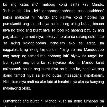
ko ang katas mo" malibog kong salita kay Mando,
“bubuntisin kita, Jeff ooooooooooohhhhh aaaaaaaahhhhh”
halos makagat ni Mando ang kaliwa kong nipples ng
pumulandit ang tamod niya sa loob ng aking butas, binaon
niya ng todo ang burat niya sa loob ko habang patuloy ang
paglabas ng tamod niya, nakuryente ako sa dalang dulot nito
sa aking kalooblooban, nangisay ako sa sarap, na
nagpatalsik ng aking tamod din. "Tang ina mo Manddoooo
ang sarap ng tamod mo sobrang init" hiyaw na ungol ko.
Bumagsak ang binti ko at niyakap ako ni Mando kahit
nakapasok pa rin ang burat niya sa butas ko, naglawa ang
ibang tamod niya sa aking butas, masagana, napakarami.
Hinalikan niya muli sa ako labi at binalot niya ako sa kanyang
malalaking bisig.
Lumambot ang burat ni Mando kusa na itong lumabas sa