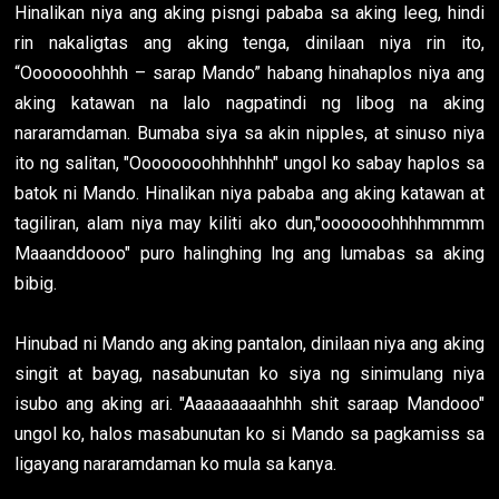
Hinalikan niya ang aking pisngi pababa sa aking leeg, hindi
rin nakaligtas ang aking tenga, dinilaan niya rin ito,
“Ooooooohhhh – sarap Mando” habang hinahaplos niya ang
aking katawan na lalo nagpatindi ng libog na aking
nararamdaman. Bumaba siya sa akin nipples, at sinuso niya
ito ng salitan, "Oooooooohhhhhhh" ungol ko sabay haplos sa
batok ni Mando. Hinalikan niya pababa ang aking katawan at
tagiliran, alam niya may kiliti ako dun,"ooooooohhhhmmmm
Maaanddoooo" puro halinghing lng ang lumabas sa aking
bibig.
Hinubad ni Mando ang aking pantalon, dinilaan niya ang aking
singit at bayag, nasabunutan ko siya ng sinimulang niya
isubo ang aking ari. "Aaaaaaaaahhhh shit saraap Mandooo"
ungol ko, halos masabunutan ko si Mando sa pagkamiss sa
ligayang nararamdaman ko mula sa kanya.