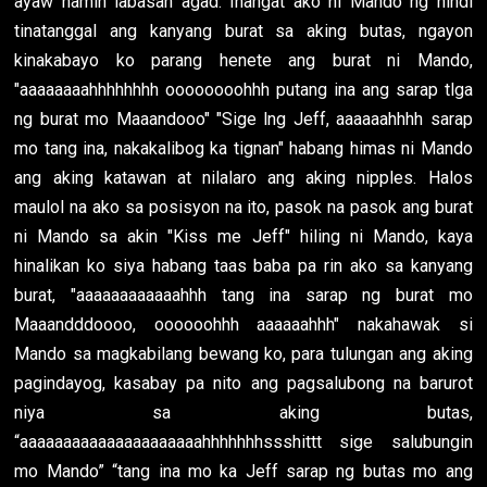
ayaw namin labasan agad. Inangat ako ni Mando ng hindi
tinatanggal ang kanyang burat sa aking butas, ngayon
kinakabayo ko parang henete ang burat ni Mando,
"aaaaaaaahhhhhhhh oooooooohhh putang ina ang sarap tlga
ng burat mo Maaandooo" "Sige lng Jeff, aaaaaahhhh sarap
mo tang ina, nakakalibog ka tignan" habang himas ni Mando
ang aking katawan at nilalaro ang aking nipples. Halos
maulol na ako sa posisyon na ito, pasok na pasok ang burat
ni Mando sa akin "Kiss me Jeff" hiling ni Mando, kaya
hinalikan ko siya habang taas baba pa rin ako sa kanyang
burat, "aaaaaaaaaaaahhh tang ina sarap ng burat mo
Maaandddoooo, oooooohhh aaaaaahhh" nakahawak si
Mando sa magkabilang bewang ko, para tulungan ang aking
pagindayog, kasabay pa nito ang pagsalubong na barurot
niya sa aking butas,
“aaaaaaaaaaaaaaaaaaaaahhhhhhhssshittt sige salubungin
mo Mando” “tang ina mo ka Jeff sarap ng butas mo ang