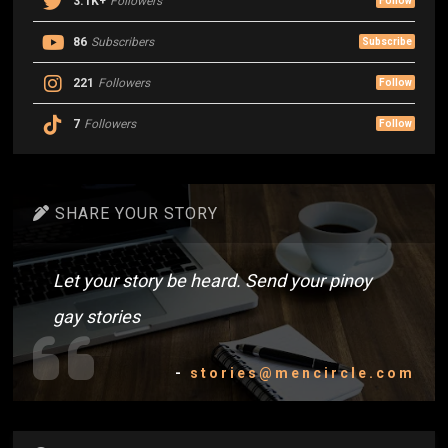
3.1K+
Followers
Follow
86
Subscribers
Subscribe
221
Followers
Follow
7
Followers
Follow
SHARE YOUR STORY
Let your story be heard. Send your pinoy
gay stories
-
stories@mencircle.com