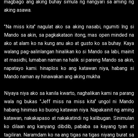
magbago ang aking buhay simula ng nangyari sa aming ng
aking asawa.
"Na miss kita" nagulat ako sa aking nasabi, ngumiti lng si
Mando sa akin, sa pagkakataon itong, mas open minded na
ako at alam ko na kung anu ako at gusto ko sa buhay. Kaya
walang pag-aalinlangan hinalikan ko si Mando sa labi, mainit
at masidhi, lumaban naman na halik si pareng Mando sa akin,
napatayo kami. hinaplos ko ang katawan niya, habang si
Mando naman ay hinawakan ang aking mukha
Niyaya niya ako sa kanila kwarto, naghalikan kami na parang
wala ng bukas "Jeff miss na miss kita" ungol ni Mando
habang hinimas ko buong katawan niya. Napakainit ng aming
katawan, nakakapaso at nakakatindi ng kalibugan. Sinimulan
ko dilaan ang kanyang dibdib, pababa sa kayang tyan at
tagiliran. Naramdam ko na ang tigas na tigas niyang burat sa