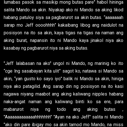
lumabas pasok sa masikip mong butas pare" habol hininga
salita Mando sa akin. Niyakap ako ni Mando sa aking likod
habang patuloy siya sa pagbarurot sa akin butas. “aaaaaaah
sarap mo Jeff oooohhhh” kakaibang libog ang naidulot na
posisyon na ito sa akin, kaya tigas na tigas na naman ang
aking burat, napansin ito ni Mando kaya jinakol niya ako
kasabay ng pagbarurot niya sa aking butas.
"Jeff lalabasan na ako" ungol ni Mando, ng marinig ko ito
“cge lng sasabayan kita ulit” sagot ko, natawa si Mando sa
akin, “yan gusto ko sayo iyo” balik ni Mando sa akin, hiniga
niya ako patagilid. Ang sarap din ng posisyon na ito kasi
nagawa niyang maabot ang aking kaliwang nipples habang
naka-angat naman ang kaliwang binti ko sa ere, para
mabarurot niya ng todo ang aking butas ,
"Aaaaaaaaaaaaahhhhhhh" "Ayan na ako Jeff" salita ni Mando
"ako din pare ibigay mo sa akin tamod mo Mando, na miss