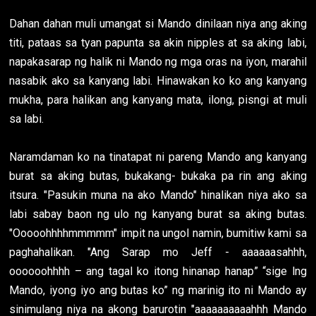
Dahan dahan muli umangat si Mando dinilaan niya ang aking
titi, pataas sa tyan papunta sa akin nipples at sa aking labi,
napakasarap ng halik ni Mando ng mga oras na iyon, marahil
nasabik ako sa kanyang labi. Hinawakan ko ko ang kanyang
mukha, para halikan ang kanyang mata, ilong, pisngi at muli
sa labi.
Naramdaman ko na tinatapat ni pareng Mando ang kanyang
burat sa aking butas, bukakang- bukaka pa rin ang aking
itsura. "Pasukin muna na ako Mando" hinalikan niya ako sa
labi sabay baon ng ulo ng kanyang burat sa aking butas.
"Ooooohhhhmmmmm" impit na ungol namin, bumitiw kami sa
paghahalikan. "Ang Sarap mo Jeff - aaaaaasahhh,
oooooohhhh – ang tagal ko itong hinanap hanap” “sige lng
Mando, iyong iyo ang butas ko” ng marinig ito ni Mando ay
sinimulang niya na akong barurotin "aaaaaaaaaahhh Mando