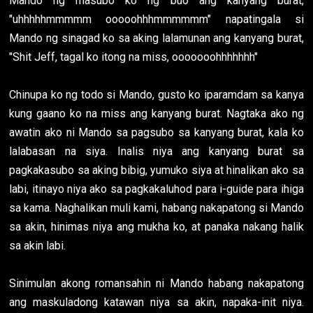
Mando ng masubo ko ng buo ang kanyang burat,
"uhhhhhmmmmm ooooohhhmmmmmm" napatingala si
Mando ng sinagad ko sa aking lalamunan ang kanyang burat,
"Shit Jeff, tagal ko itong na miss, ooooooohhhhhhh"
Chinupa ko ng todo si Mando, gusto ko iparamdam sa kanya
kung gaano ko na miss ang kanyang burat. Nagtaka ako ng
awatin ako ni Mando sa pagsubo sa kanyang burat, kala ko
lalabasan na siya. Inalis niya ang kanyang burat sa
pagkakasubo sa aking bibig, yumuko siya at hinalikan ako sa
labi, itinayo niya ako sa pagkakaluhod para i-guide para ihiga
sa kama. Naghalikan muli kami, habang nakapatong si Mando
sa akin, hinimas niya ang mukha ko, at panaka nakang halik
sa akin labi.
Sinimulan akong romansahin ni Mando habang nakapatong
ang maskuladong katawan niya sa akin, napaka-init niya.