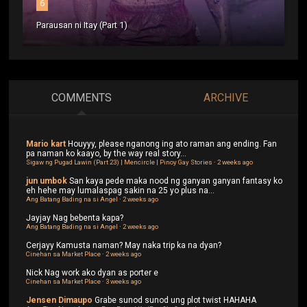
6
Parausan ni Itay (Part 1)
COMMENTS
ARCHIVE
Mario kart
Houyyy, please nganong ing ato raman ang ending. Fan
pa naman ko kaayo, by the way real story...
Sigaw ng Pugad Lawin (Part 23) | Mencircle | Pinoy Gay Stories
·
2 weeks ago
jun umbok
San kaya pede maka nood ng ganyan ganyan fantasy ko
eh hehe may lumalaspag sakin na 25 yo plus na...
Ang Batang Bading na si Angel
·
2 weeks ago
Jayjay
Nag bebenta kapa?
Ang Batang Bading na si Angel
·
2 weeks ago
Cerjayy
Kamusta naman? May naka trip ka na dyan?
Cinehan sa Market Place
·
2 weeks ago
Nick
Nag work ako dyan as porter e
Cinehan sa Market Place
·
3 weeks ago
Jensen Dimaupo
Grabe sunod sunod ung plot twist HAHAHA