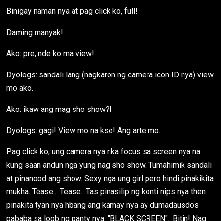
Binigay naman nya at pag click ko, full!
Daming manyak!
Ako: pre, nde ko ma view!
Dyologs: sandali lang (nagkaron ng camera icon ID nya) view
mo ako.
Ako: ikaw ang mag sho show?!
Dyologs: gagi! View mo na kse! Ang arte mo.
Pag click ko, ung camera nya nka focus sa screen nya na
kung saan andun nga yung nag sho show. Tumahimik sandali
at pinanood ang show. Sexy nga ung girl pero hindi pinakikita
mukha. Tease... Tease.. Tas pinasilip ng konti nips nya then
pinakita tyan nya hbang ang kamay nya ay dumadausdos
pababa sa loob ng panty nya. "BLACK SCREEN".. Bitin! Nag