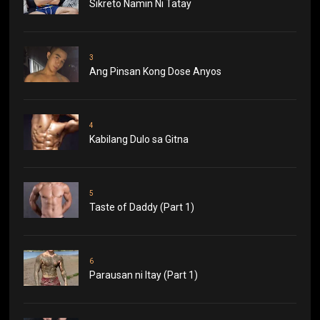
Sikreto Namin Ni Tatay
3
Ang Pinsan Kong Dose Anyos
4
Kabilang Dulo sa Gitna
5
Taste of Daddy (Part 1)
6
Parausan ni Itay (Part 1)