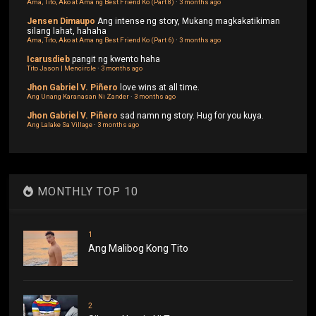
Ama, Tito, Ako at Ama ng Best Friend Ko (Part 8)
·
3 months ago
Jensen Dimaupo
Ang intense ng story, Mukang magkakatikiman
silang lahat, hahaha
Ama, Tito, Ako at Ama ng Best Friend Ko (Part 6)
·
3 months ago
Icarusdieb
pangit ng kwento haha
Tito Jason | Mencircle
·
3 months ago
Jhon Gabriel V. Piñero
love wins at all time.
Ang Unang Karanasan Ni Zander
·
3 months ago
Jhon Gabriel V. Piñero
sad namn ng story. Hug for you kuya.
Ang Lalake Sa Village
·
3 months ago
MONTHLY TOP 10
1
Ang Malibog Kong Tito
2