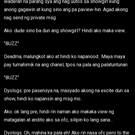
leaderan na parang sya ang nag uutos sa showgirl kung
anong gagawin at kung sino ang pa paview-hin. Agad akong
nag send ng private msg.
Ako: dude sino ba dun ang showgirl? Hindi ako maka view..
"BUZZ"
Deadma, malungkot ako at hindi ko napanood.. Maya maya
pay tumahimik na ang chanel, tpos na pala ang palatuntunan.
"BUZZ"
Dyologs: pre pasensya na, masyado akong na excite dun sa
show, hindi ko napansin ang msg mo..
Ako: ok lang pre, hindi rin naman ako makaka view ng
matagalan at andito ako sa ofc, silipin ko lang sana...
Dyologs: Oh, mahina ka pala eh! Ako rin nasa ofc pero to the