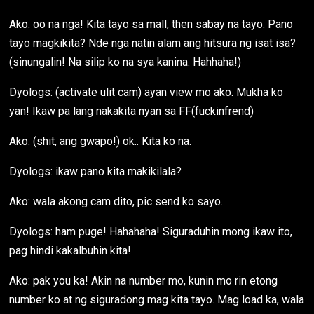
Ako: oo na nga! Kita tayo sa mall, then sabay na tayo. Pano
tayo magkikita? Nde nga natin alam ang hitsura ng isat isa?
(sinungalin! Na silip ko na sya kanina. Hahhaha!)
Dyologs: (activate ulit cam) ayan view mo ako. Mukha ko
yan! Ikaw pa lang nakakita nyan sa FF(fuckinfrend)
Ako: (shit, ang gwapo!) ok.. Kita ko na.
Dyologs: ikaw pano kita makikilala?
Ako: wala akong cam dito, pic send ko sayo.
Dyologs: ham puge! Hahahaha! Siguraduhin mong ikaw ito,
pag hindi kakalbuhin kita!
Ako: pak you ka! Akin na number mo, kunin mo rin etong
number ko at ng siguradong mag kita tayo. Mag load ka, wala