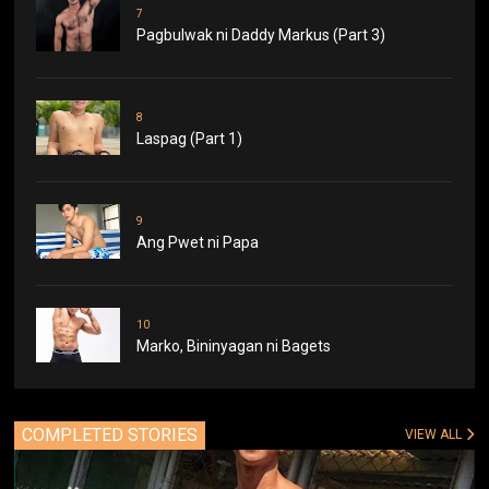
7
Pagbulwak ni Daddy Markus (Part 3)
8
Laspag (Part 1)
9
Ang Pwet ni Papa
10
Marko, Bininyagan ni Bagets
COMPLETED STORIES
VIEW ALL