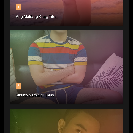
1
Ang Malibog Kong Tito
2
Sikreto Namin Ni Tatay