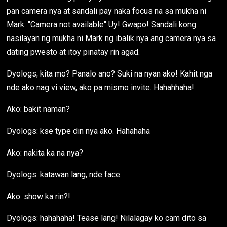
pan camera nya at sandali pay naka focus na sa mukha ni
Mark. "Camera not available" Uy! Gwapo! Sandali kong
nasilayan ng mukha ni Mark ng ibalik nya ang camera nya sa
dating pwesto at itoy pinatay rin agad.
Dyologs; kita mo? Panalo ano? Suki na nyan ako! Kahit nga
nde ako nag vi view, ako pa mismo invite. Hahahhaha!
Ako: bakit naman?
Dyologs: kse type din nya ako. Hahahaha
Ako: nakita ka na nya?
Dyologs: katawan lang, nde face.
Ako: show ka rin?!
Dyologs: hahahaha! Tease lang! Nilalagay ko cam dito sa