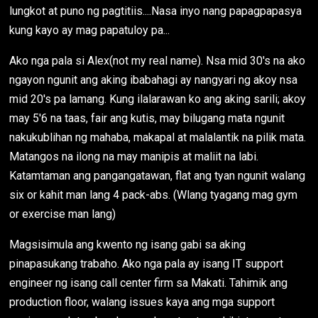
lungkot at puno ng pagtitiis....Nasa inyo nang papagpapasya
kung kayo ay mag papatuloy pa...
Ako nga pala si Alex(not my real name). Nsa mid 30's na ako
ngayon ngunit ang aking ibabahagi ay nangyari ng akoy nsa
mid 20's pa lamang. Kung ilalarawan ko ang aking sarili; akoy
may 5'6 na taas, fair ang kutis, may bilugang mata ngunit
nakukublihan ng mahaba, makapal at malalantik na pilik mata.
Matangos na ilong na may manipis at maliit na labi.
Katamtaman ang pangangatawan, flat ang tyan ngunit walang
six or kahit man lang 4 pack-abs. (Wlang tyagang mag gym
or exercise man lang)
Magsisimula ang kwento ng isang gabi sa aking
pinapasukang trabaho. Ako nga pala ay isang IT support
engineer ng isang call center firm sa Makati. Tahimik ang
production floor, walang issues kaya ang mga support