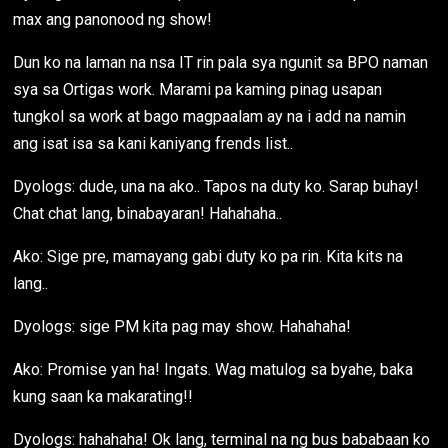
max ang panonood ng show!
Dun ko na laman na nsa IT rin pala sya ngunit sa BPO naman
sya sa Ortigas work. Marami pa kaming pinag usapan
tungkol sa work at bago magpaalam ay na i add na namin
ang isat isa sa kani kaniyang frends list..
Dyologs: dude, una na ako.. Tapos na duty ko. Sarap buhay!
Chat chat lang, binabayaran! Hahahaha..
Ako: Sige pre, mamayang gabi duty ko pa rin. Kita kits na
lang..
Dyologs: sige PM kita pag may show. Hahahaha!
Ako: Promise yan ha! Ingats. Wag matulog sa byahe, baka
kung saan ka makarating!!
Dyologs: hahahaha! Ok lang, terminal na ng bus bababaan ko