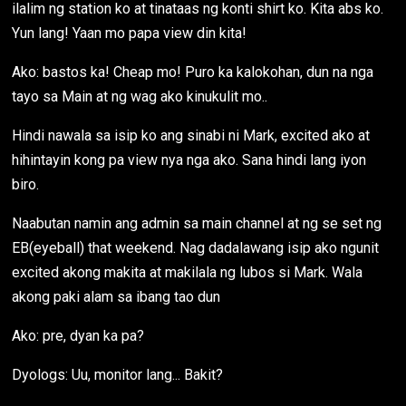
ilalim ng station ko at tinataas ng konti shirt ko. Kita abs ko.
Yun lang! Yaan mo papa view din kita!
Ako: bastos ka! Cheap mo! Puro ka kalokohan, dun na nga
tayo sa Main at ng wag ako kinukulit mo..
Hindi nawala sa isip ko ang sinabi ni Mark, excited ako at
hihintayin kong pa view nya nga ako. Sana hindi lang iyon
biro.
Naabutan namin ang admin sa main channel at ng se set ng
EB(eyeball) that weekend. Nag dadalawang isip ako ngunit
excited akong makita at makilala ng lubos si Mark. Wala
akong paki alam sa ibang tao dun
Ako: pre, dyan ka pa?
Dyologs: Uu, monitor lang... Bakit?