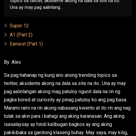
topics sa twitter, aksidente akong na dala sa site na ito..
Una ay may pag aalinlang...
Super 12
A1 (Part 2)
Earnest (Part 1)
By: Alex
Sa pag hahanap ng kung ano anong trending topics sa
twitter, aksidente akong na dala sa site na ito.. Una ay may
pag aalinlangan akong mag patuloy ngunit dala na rin ng
pagka bored at curiosity ay pinag patuloy ko ang pag basa.
Marami rami na rin akong nabasang kwento at ito rin ang nag
tulak sa akin para i bahagi ang aking karanasan. Ang aking
isasalaysay ay hindi kalibugan bagkos ay ang aking
pakikibaka sa ganitong klaseng buhay. May saya, may kilig,