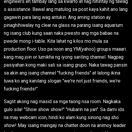
engineers eh tambay lang sa kwarto at nag hihintay ng tawag
o assistance. Bawal ang matulog sa post kaya kahit ano lang
gagawin para lang wag antukin. Ang aming station ay
pinaghihiwalay ng clear na glass na parang isang aquarium
ng isang club kung saan naka pwesto ang mga babae na
pwede mong i-table. Kita lahat ng kilos mo mula sa
production floor. Uso pa noon ang YM(yahoo) groups maaari
kang mag join or lumikha ng iyong sariling channel. Nagpag
pasiyahan kong maki sali sa isang grupo. Naka tawag pansin
sa akin ang isang channel "fucking friends" at lalong ikina
tuwa ko ang kanilang slogan "we're not just friends, we're
fucking friends!"
Saglit akong nag masid sa mga taong nsa room. Nagkaka
gulo sila! "Show show show!" "Hubarin na yan". Sa dami ids
na may webcam icon, hindi ko alam kung sinong nag sho
show! May isang maingay na chatter doon na animoy leader