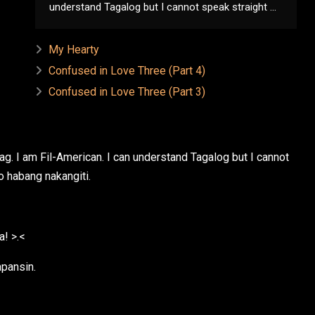
understand Tagalog but I cannot speak straight ...
My Hearty
Confused in Love Three (Part 4)
Confused in Love Three (Part 3)
iuag. I am Fil-American. I can understand Tagalog but I cannot
o habang nakangiti.
a! >.<
apansin.