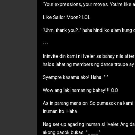
“Your expressions, your moves. You’re like an
Like Sailor Moon? LOL.
“Uhm, thank you?..” haha hindi ko alam kung
---
Ininvite din kami ni Iveler sa bahay nila aft
halos lahat ng members ng dance troupe ay n
Syempre kasama ako! Haha. ^.^
Wow ang laki naman ng bahay!!! O.O
As in parang mansion. So pumasok na kami s
inuman ito. Haha.
Nag set-up agad ng inuman si Iveler. Ang dam
akong pasok bukas. ^____^