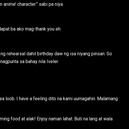
 anime’ character.” sabi pa niya.
 dapat ba ako mag-thank you eh.
er ng rehearsal dahil birthday daw ng isa niyang pinsan. So
agpunta sa bahay nila Iveler.
a loob. I have a feeling dito na kami uumagahin. Malamang
ing food at alak! Enjoy naman lahat. Buti na lang at wala