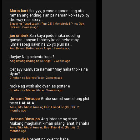
Mario kart
Houyyy, please nganong ing ato
raman ang ending. Fan pa naman ko kaayo, by
the way real story...
Sigaw ng Pugad Lawin (Part 23) | Mencircle | Pinoy Gay
Stories
·
2 weeks ago
jun umbok
San kaya pede maka nood ng
ganyan ganyan fantasy ko eh hehe may
lumalaspag sakin na 25 yo plus na...
Ang Batang Bading na si Angel
·
2 weeks ago
Jayjay
Nag bebenta kapa?
Ang Batang Bading na si Angel
·
2 weeks ago
Cerjayy
Kamusta naman? May naka trip ka na
dyan?
Cinehan sa Market Place
·
2 weeks ago
Nick
Nag work ako dyan as porter e
Cinehan sa Market Place
·
3 weeks ago
Jensen Dimaupo
Grabe sunod sunod ung plot
twist HAHAHA
Ama, Tito, Ako at Ama ng Best Friend Ko (Part 8)
·
2
months ago
Jensen Dimaupo
Ang intense ng story,
Mukang magkakatikiman silang lahat, hahaha
Ama, Tito, Ako at Ama ng Best Friend Ko (Part 6)
·
2
months ago
Icarusdieb
pangit ng kwento haha