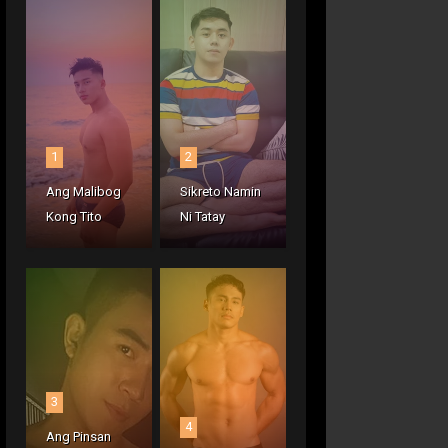
1
2
Ang Malibog
Sikreto Namin
Kong Tito
Ni Tatay
3
4
Ang Pinsan