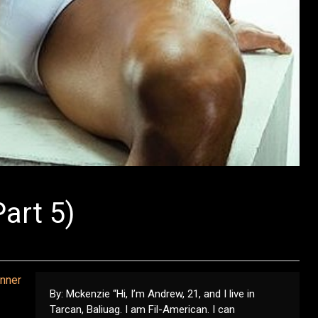
art 5)
By: Mckenzie “Hi, I’m Andrew, 21, and I live in
Tarcan, Baliuag. I am Fil-American. I can