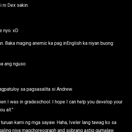
i ni Dex sakin.
e nyo. xD
an. Baka maging anemic ka pag inEnglish ka niyan buong
 pa ang nguso.
agpatuloy sa pagsasalita si Andrew.
hen I was in gradeschool. I hope I can help you develop your
u all.”
a turuan kami ng mga sayaw. Haha, Iveler lang tawag ko sa
g galing niya magchoreograph and sobrang astig gumalaw.