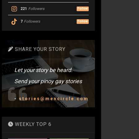
221
Followers
Follow
7
Followers
Follow
SHARE YOUR STORY
Let your story be heard.
Send your pinoy gay stories
-
stories@mencircle.com
WEEKLY TOP 6