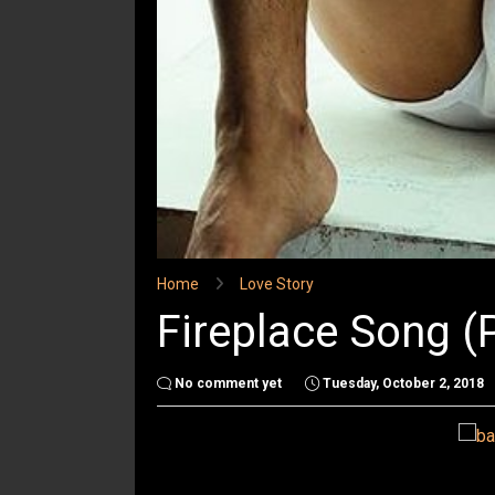
Home
Love Story
Fireplace Song (P
No comment yet
Tuesday, October 2, 2018