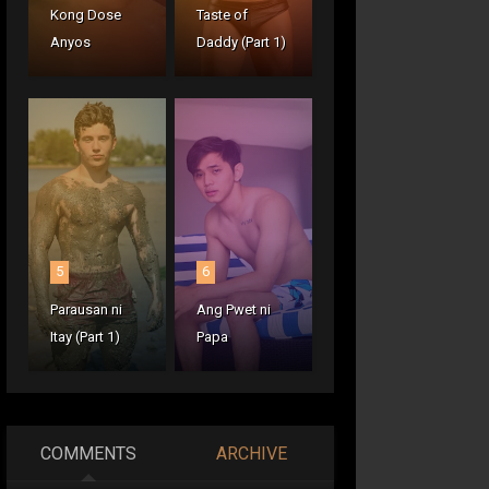
Kong Dose
Taste of
Anyos
Daddy (Part 1)
5
6
Parausan ni
Ang Pwet ni
Itay (Part 1)
Papa
COMMENTS
ARCHIVE