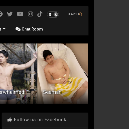
SEARCH
t
Chat Room
Ang Unang
Encounter With
Karanasan Ni
aman
A Hotel Guard
Zander
Follow us on Facebook