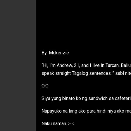
By: Mckenzie
“Hi, I’m Andrew, 21, and I live in Tarcan, Bal
speak straight Tagalog sentences..” sabi nit
O.O
Siya yung binato ko ng sandwich sa cafeteri
Napayuko na lang ako para hindi niya ako m
Naku naman. >.<