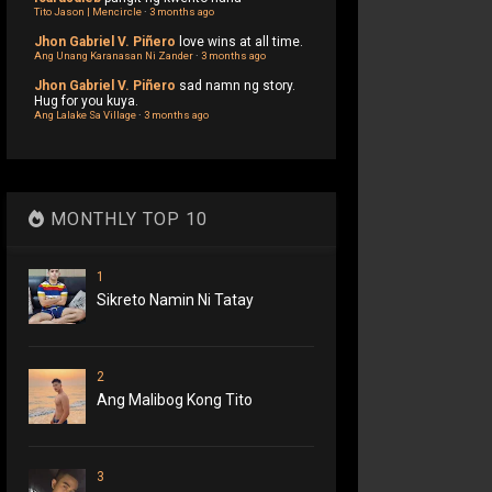
Tito Jason | Mencircle
·
3 months ago
Jhon Gabriel V. Piñero
love wins at all time.
Ang Unang Karanasan Ni Zander
·
3 months ago
Jhon Gabriel V. Piñero
sad namn ng story.
Hug for you kuya.
Ang Lalake Sa Village
·
3 months ago
MONTHLY TOP 10
1
Sikreto Namin Ni Tatay
2
Ang Malibog Kong Tito
3