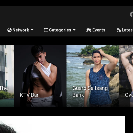
Network
Categories
Events
Lates
Guard Sa Isang
Bank
Overwhelmed
Se