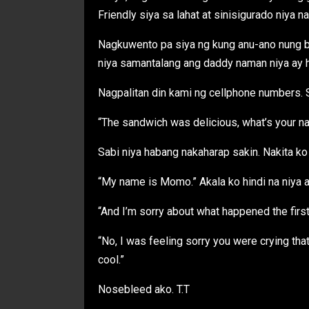
Friendly siya sa lahat at sinisigurado niya 
Nagkuwento pa siya ng kung anu-ano nung
niya samantalang ang daddy naman niya ay ha
Nagpalitan din kami ng cellphone numbers. S
“The sandwich was delicious, what’s your n
Sabi niya habang nakaharap sakin. Nakita ko
“My name is Momo.” Akala ko hindi na niya 
“And I’m sorry about what happened the firs
“No, I was feeling sorry you were crying that
cool.”
Nosebleed ako. T.T