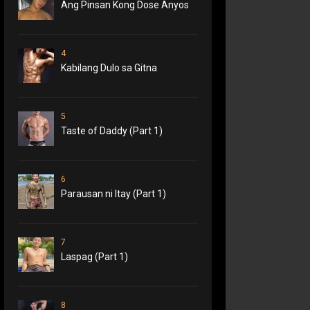
Ang Pinsan Kong Dose Anyos
4
Kabilang Dulo sa Gitna
5
Taste of Daddy (Part 1)
6
Parausan ni Itay (Part 1)
7
Laspag (Part 1)
8