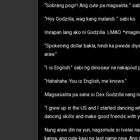
“Sobrang pogi!! Ang cute pa magsalita..” sab
“Hoy Godzilla, wag kang malandi..” sabi ko.
Inirapan lang ako ni Godzilla. LMAO. *imagin
“Spokening dollar bakla, hindi ka pwede diy
araw.”
“I is English.” sabi ng dinosaur na nakapout
“Hahahaha. You is English, me knows.”
Magsasalita pa sana si Dex Godzilla nang n
“I grew up in the US and I started dancing w
dancing skills and make good friends with yo
Nung araw din na yun, nagsimula si Iveler n
kanya, ang cute kasi ng last name niya. An