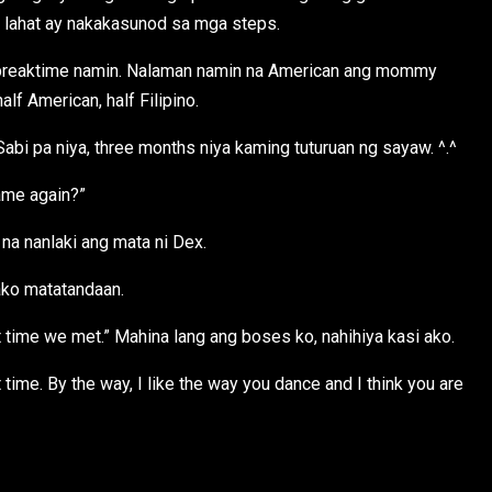
na lahat ay nakakasunod sa mga steps.
 breaktime namin. Nalaman namin na American ang mommy
lf American, half Filipino.
abi pa niya, three months niya kaming tuturuan ng sayaw. ^.^
ame again?”
 na nanlaki ang mata ni Dex.
ako matatandaan.
t time we met.” Mahina lang ang boses ko, nahihiya kasi ako.
 time. By the way, I like the way you dance and I think you are