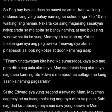
Sa Pag bay bay sa daan na pauwi sa amin . kasi walking
distance lang yung bahay naming sa school mga 7 to 10 min
walking lang naman. Nakaita koi sang magarang sasakyan
nakaparada sa malapita sa bahay naming, at nag bukas ng
window nakita ko yung Mommy ko sa loob ng Kotse.
Inaabangan nya ang pag uwi ko. Tinawag nya ako at
pinapasok sa loob ng kotse at doon kami nag usap.
“ Timmy tinatawagan kita hindi ka sumasagot, kaya ako nag
puta ditto nag aala ako sayo. May sasabihin lang ako sayo ,
nag usap kami ng tito Edward mo about sa collage mo kung
saan ka naming pagaaralin.”
Si tito Edward sya yung second asawa ng Mum. Mayaman
nag may ari na isang malaking negusyo ditto sa pinas. Sabi
nag dad ko sobrang mayaman daw yung asawa ni Mum .