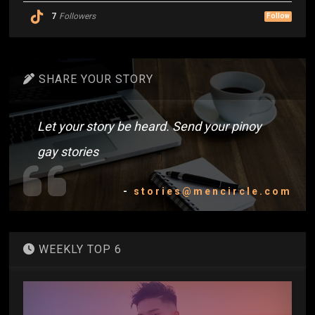
7
Followers
Follow
SHARE YOUR STORY
Let your story be heard. Send your pinoy
gay stories
-
stories@mencircle.com
WEEKLY TOP 6