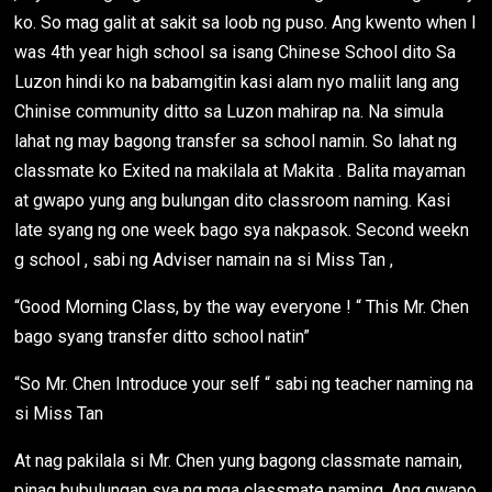
ko. So mag galit at sakit sa loob ng puso. Ang kwento when I
was 4th year high school sa isang Chinese School dito Sa
Luzon hindi ko na babamgitin kasi alam nyo maliit lang ang
Chinise community ditto sa Luzon mahirap na. Na simula
lahat ng may bagong transfer sa school namin. So lahat ng
classmate ko Exited na makilala at Makita . Balita mayaman
at gwapo yung ang bulungan dito classroom naming. Kasi
late syang ng one week bago sya nakpasok. Second weekn
g school , sabi ng Adviser namain na si Miss Tan ,
“Good Morning Class, by the way everyone ! “ This Mr. Chen
bago syang transfer ditto school natin”
“So Mr. Chen Introduce your self “ sabi ng teacher naming na
si Miss Tan
At nag pakilala si Mr. Chen yung bagong classmate namain,
pinag bubulungan sya ng mga classmate naming, Ang gwapo