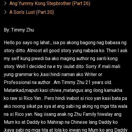
Ang Yummy Kong Stepbrother (Part 26)
A Son's Lust (Part 20)
By: Timmy Zhu
Hello po sayo ng lahat , isa po akong bagong nag babasa ng
story ditto. Almost all good story yung nabasa ko. Then I ask
my self kung pwedi ba ako maging author ng sarili kong
story. Well I decided na e try isulat dito. Sorry if mali mali
yung grammar ko ,kasi hindi naman ako Writer or
Professional na author . Am Timmy Zhu 21 years old.
Matankad,maputi kasi chiwa ,matangus ang ilong kamukha
ko raw si Rico Yan . Pero hindi inabot si rico yan kasi bata pa
ako noong sikat pa sya at ang sabi ng aking ng mga tita wala
na si Rico yan. Nag iisang anak ng Zhu Family hiwalay ang
Mum ko at Daddy ko Mahirap na Chinese lang Daddy ko
,kaya sabi ng mga tita at lola ko inwan ng Mum ko ang Daddy