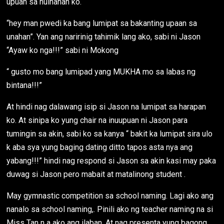
upuan sa huinahan ko.
“hey man pwedi ka bang lumipat sa bakanting upaan sa
unahan”. Yan ang naririnig tahimik lang ako, sabi ni Jason
“Ayaw ko nga!!!” sabi ni Mokong
“ gusto mo bang lumipad yang MUKHA mo sa labas ng
bintana!!!”
At hindi nag dalawang isip si Jason na lumipat sa harapan
ko. At sinipa ko yung chair na inuupuan ni Jason para
tumingin sa akin, sabi ko sa kanya “ bakit ka lumipat sira ulo
k aba sya yung baging dating ditto tapos asta nya ang
yabang!!!” hindi nag respond si Jason sa akin kasi may paka
duwag si Jason pero mabait at matalinong student .
May gymnastic competition sa school naming. Lagi ako ang
nanalo sa school naming,. Pinili ako ng teacher naming na si
Miss Tan n a ako ang ilaban. At nag presenta yung bagong