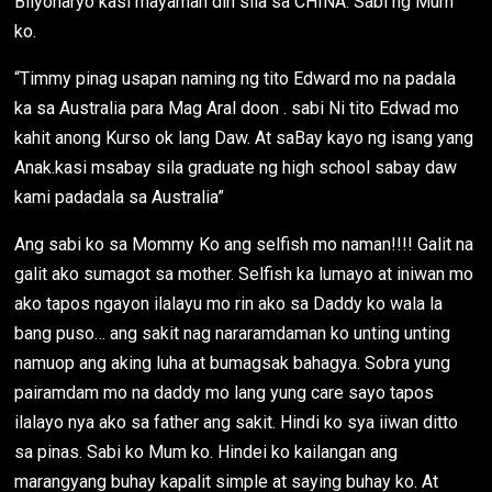
Bilyonaryo kasi mayaman din sila sa CHINA. Sabi ng Mum
ko.
“Timmy pinag usapan naming ng tito Edward mo na padala
ka sa Australia para Mag Aral doon . sabi Ni tito Edwad mo
kahit anong Kurso ok lang Daw. At saBay kayo ng isang yang
Anak.kasi msabay sila graduate ng high school sabay daw
kami padadala sa Australia”
Ang sabi ko sa Mommy Ko ang selfish mo naman!!!! Galit na
galit ako sumagot sa mother. Selfish ka lumayo at iniwan mo
ako tapos ngayon ilalayu mo rin ako sa Daddy ko wala la
bang puso… ang sakit nag nararamdaman ko unting unting
namuop ang aking luha at bumagsak bahagya. Sobra yung
pairamdam mo na daddy mo lang yung care sayo tapos
ilalayo nya ako sa father ang sakit. Hindi ko sya iiwan ditto
sa pinas. Sabi ko Mum ko. Hindei ko kailangan ang
marangyang buhay kapalit simple at saying buhay ko. At