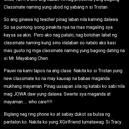
Classmate naming yung ubod ng yabang n si Tristan .
So ang ginawa ng teacher pinag laban nila kaming dalawa.
So sa puntong iyong pinakita nya na mas magaling sya
kaysa sa akin.. Pero ako nag patalo, nag botohan lahat ng
classmate naming kung sino iilalaban so natalo ako kasi
mas gusto ng mga classmate naming yung bagong dating na
si Mr. Mayabang Chen.
Pauwi na kami tapos na ang clase. Nakita ko si Tristan yung
new classmate ko na may kausap na babae maganda
mukhang mayaman. Pinag uusapan sila ng katabi ko sabi nila
mag JOWA daw yung dalawa. Swerte sya maganda at
mayaman….. who care!!!!
Biglang nag ring phone ko at sabay dukot sa bulsa ng
pantalon ko. Nakita ko yung XGirlfriend tumatawag. Si Tracy .