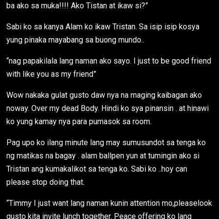
ba ako sa muka!!!! Ako Tistan at ikaw si?”
Sabi ko sa kanya Alam ko ikaw Tristan. Sa isip isip kosya
yung pinaka mayabang sa buong mundo..
“nag papakilala lang naman ako sayo. I just to be good friend
with like you as my friend”
Wow nakaka gulat gusto daw nya na maging kaibagan ako
noway. Over my dead Body. Hindi ko sya pinansin . at hinawi
ko yung kamay nya para pumasok sa room.
Pag upo ko ilang minute lang may sumusundot sa tenga ko
ng matikas na bagay . alam ballpen yun at tumingin ako si
Tristan ang kumakalikot sa tenga ko. Sabi ko ..hoy can
please stop doing that.
“Timmy I just want lang naman kunin attention mo,pleaselook
gusto kita invite lunch together. Peace offering ko lang