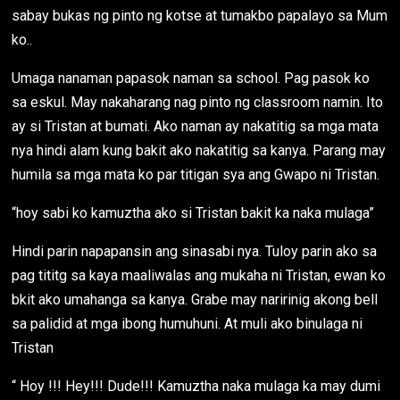
sabay bukas ng pinto ng kotse at tumakbo papalayo sa Mum
ko..
Umaga nanaman papasok naman sa school. Pag pasok ko
sa eskul. May nakaharang nag pinto ng classroom namin. Ito
ay si Tristan at bumati. Ako naman ay nakatitig sa mga mata
nya hindi alam kung bakit ako nakatitig sa kanya. Parang may
humila sa mga mata ko par titigan sya ang Gwapo ni Tristan.
“hoy sabi ko kamuztha ako si Tristan bakit ka naka mulaga”
Hindi parin napapansin ang sinasabi nya. Tuloy parin ako sa
pag tititg sa kaya maaliwalas ang mukaha ni Tristan, ewan ko
bkit ako umahanga sa kanya. Grabe may naririnig akong bell
sa palidid at mga ibong humuhuni. At muli ako binulaga ni
Tristan
“ Hoy !!! Hey!!! Dude!!! Kamuztha naka mulaga ka may dumi