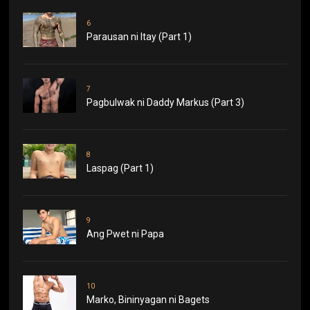
6
Parausan ni Itay (Part 1)
7
Pagbulwak ni Daddy Markus (Part 3)
8
Laspag (Part 1)
9
Ang Pwet ni Papa
10
Marko, Bininyagan ni Bagets