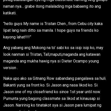
naman nya… grabe itong malalading mga babaeng ito ang
katikati.
“hello guys My name is Tristan Chen , from Cebu city kaka
lipat lang nain ditto sa manila. I hope guys na friends ko
kayong lahat!!!!”
Ang yabang ang Mokong na to’ sabi ko sa isip isip ko, may
look nanman si Tristan, Tall,maputi,maganda ang katawan
maganda ang mukha hawig nya si Dieter Ocampo young
version .
Naka upo ako sa Gitnang Row sabandang pangalawa sa huli.
Bakanti yung sa front ko. Si Jason ang nasa likod ko. Si
Jason one of my closefriend ko since 1st year until now.
Pumunta yung bagong classmate sa likod at kinausap si
Jason. Naririnig ko tinatakot sya si Jason para lumipat ng