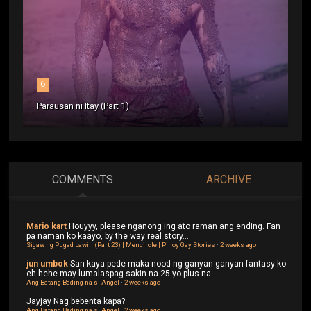
6
Parausan ni Itay (Part 1)
COMMENTS
ARCHIVE
Mario kart
Houyyy, please nganong ing ato raman ang ending. Fan
pa naman ko kaayo, by the way real story...
Sigaw ng Pugad Lawin (Part 23) | Mencircle | Pinoy Gay Stories
·
2 weeks ago
jun umbok
San kaya pede maka nood ng ganyan ganyan fantasy ko
eh hehe may lumalaspag sakin na 25 yo plus na...
Ang Batang Bading na si Angel
·
2 weeks ago
Jayjay
Nag bebenta kapa?
Ang Batang Bading na si Angel
·
2 weeks ago