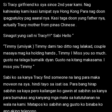
Si Tracy girlfriend ko sya since 2nd year kami. Nag
kahiwalay kami kasi lumipat sya Hong Kong Para nag doon
ipagpatuloy pag aaaral nya. Kasi taga doon yung father nya,
actually Tracy mother from pinas Chinese .
Sinagot yung call ni Tracy!!!” Sabi Hello “
“Timmy (umiiyak ) Timmy dami tao ditto nag lalakad, couple
masaya mag ka holding hands , Timmy I Miss you so much..
gusto na talaga bumalik dyan. Gusto na kitang makasama. I
miss you Timmy “
Sabi ko sa kanya Tracy find someone na lang para maka
moveon na sya.. hindi tayo sa isat isa. Para bang hirap
sabihin sa kaya pero kailangan ko gawin at sabihin sa kanya
para bumukas ang kanyang mga mata sa katutuhanan na
wala na kami. Matapos ko sabihin ang gusto ko binaba ko
ang aking telepono.