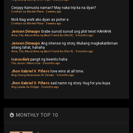
Cerjayy
Kamusta naman? May naka trip ka na dyan?
Cinehan sa Market Place
·
2 weeks ago
Nick
Nag work ako dyan as porter e
Cinehan sa Market Place
·
3 weeks ago
Jensen Dimaupo
Grabe sunod sunod ung plot twist HAHAHA
Ama, Tito, Ako at Ama ng Best Friend Ko (Part 8)
·
3 months ago
Jensen Dimaupo
Ang intense ng story, Mukang magkakatikiman
silang lahat, hahaha
Ama, Tito, Ako at Ama ng Best Friend Ko (Part 6)
·
3 months ago
Icarusdieb
pangit ng kwento haha
Tito Jason | Mencircle
·
3 months ago
Jhon Gabriel V. Piñero
love wins at all time.
Ang Unang Karanasan Ni Zander
·
3 months ago
Jhon Gabriel V. Piñero
sad namn ng story. Hug for you kuya.
Ang Lalake Sa Village
·
3 months ago
MONTHLY TOP 10