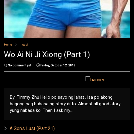
Home
Incest
Wo Ai Ni Ji Xiong (Part 1)
No comment yet
Friday, October 12, 2018
By: Timmy Zhu Hello po sayo ng lahat , isa po akong
bagong nag babasa ng story ditto. Almost all good story
yung nabasa ko. Then I ask my...
A Son's Lust (Part 21)