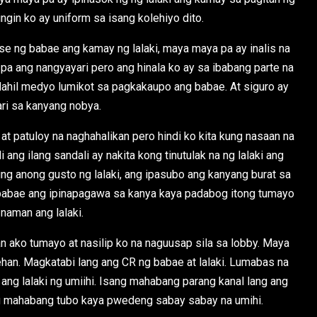
ngin ko ay uniform sa isang kolehiyo dito.
use ng babae ang kamay ng lalaki, maya maya pa ay inalis na
no pa ang nangyayari pero ang hinala ko ay sa ibabang parte na
dahil medyo lumikot sa pagkakaupo ang babae. At siguro ay
ari sa kanyang nobya.
at patuloy na naghahalikan pero hindi ko kita kung nasaan na
ang ilang sandali ay nakita kong tinutulak na ng lalaki ang
ng anong gusto ng lalaki, ang ipasubo ang kanyang burat sa
g babae ang ipinapagawa sa kanya kaya padabog itong tumayo
naman ang lalaki.
an ako tumayo at nasilip ko na naguusap sila sa lobby. Maya
han. Magkatabi lang ang CR ng babae at lalaki. Lumabas na
ang lalaki ng umiihi. Isang mahabang parang kanal lang ang
ng mahabang tubo kaya pwedeng sabay sabay na umihi.