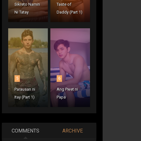
Sikreto Namin
Taste of
Ni Tatay
Daddy (Part 1)
5
6
Parausan ni
Ang Pwet ni
Itay (Part 1)
Papa
COMMENTS
ARCHIVE