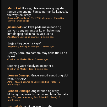
Mario kart
Houyyy, please nganong ing ato
raman ang ending. Fan pa naman ko kaayo, by
the way real story...
Sigaw ng Pugad Lawin (Part 23) | Mencircle | Pinoy Gay
Stories
·
2 weeks ago
jun umbok
San kaya pede maka nood ng
ganyan ganyan fantasy ko eh hehe may
lumalaspag sakin na 25 yo plus na...
Ang Batang Bading na si Angel
·
2 weeks ago
Jayjay
Nag bebenta kapa?
Ang Batang Bading na si Angel
·
2 weeks ago
Cerjayy
Kamusta naman? May naka trip ka na
dyan?
Cinehan sa Market Place
·
2 weeks ago
Nick
Nag work ako dyan as porter e
Cinehan sa Market Place
·
3 weeks ago
Jensen Dimaupo
Grabe sunod sunod ung plot
twist HAHAHA
Ama, Tito, Ako at Ama ng Best Friend Ko (Part 8)
·
3
months ago
Jensen Dimaupo
Ang intense ng story,
Mukang magkakatikiman silang lahat, hahaha
Ama, Tito, Ako at Ama ng Best Friend Ko (Part 6)
·
3
months ago
Icarusdieb
pangit ng kwento haha