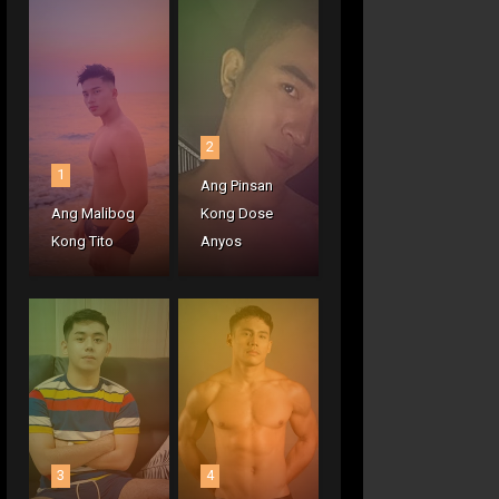
2
1
Ang Pinsan
Ang Malibog
Kong Dose
Kong Tito
Anyos
3
4