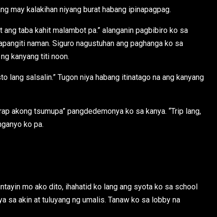
 ang may kalakihan niyang burat habang ipinapagpag.
t ang taba kahit malambot pa.” alanganin pagbibiro ko sa
 napangiti naman. Siguro nagustuhan ang paghanga ko sa
 ng kanyang titi noon.
to lang salsalin.” Tugon niya habang itinatago na ang kanyang
ap akong tsumupa” pangdedemonya ko sa kanya. “Trip lang,
nganyo ko pa.
ntayin mo ako dito, ihahatid ko lang ang syota ko sa school
niya sa akin at tuluyang ng umalis. Tanaw ko sa lobby na