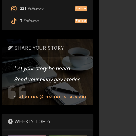
221
Followers
Follow
7
Followers
Follow
SHARE YOUR STORY
Let your story be heard.
Send your pinoy gay stories
-
stories@mencircle.com
WEEKLY TOP 6