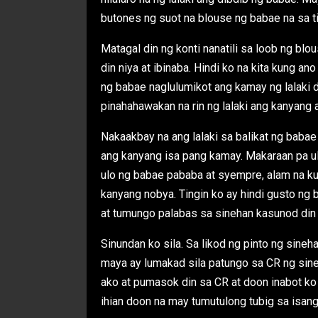
butones ng suot na blouse ng babae na sa ti
Matagal din ng konti nanatili sa loob ng blo
din niya at ibinaba. Hindi ko na kita kung a
ng babae naglulumikot ang kamay ng lalaki 
pinahahawakan na rin ng lalaki ang kanyang 
Nakaakbay na ang lalaki sa balikat ng babae 
ang kanyang isa pang kamay. Makaraan pa uli 
ulo ng babae pababa at syempre, alam na ku
kanyang nobya. Tingin ko ay hindi gusto n
at tumungo palabas sa sinehan kasunod din 
Sinundan ko sila. Sa likod ng pinto ng sineh
maya ay lumakad sila patungo sa CR ng sine
ako at pumasok din sa CR at doon inabot ko 
ihian doon na may tumutulong tubig sa isa