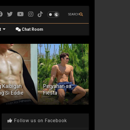
SEARCH
t
Chat Room
 Kaibigan
Peryahan sa
g Si Eddie
Fiesta
Pizza Delivery
Follow us on Facebook