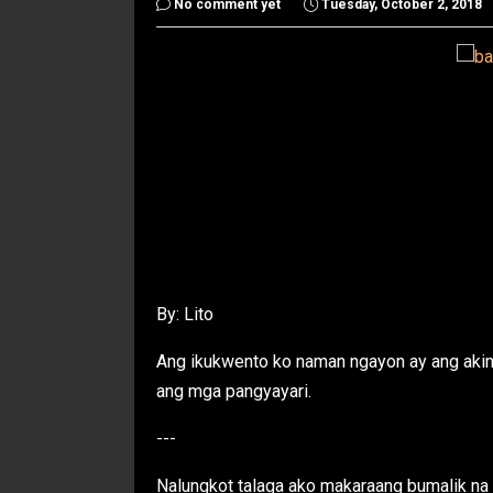
No comment yet
Tuesday, October 2, 2018
By: Lito
Ang ikukwento ko naman ngayon ay ang aking
ang mga pangyayari.
---
Nalungkot talaga ako makaraang bumalik na 