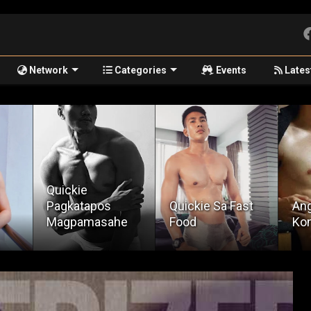
Network
Categories
Events
Lates
Quickie
Pagkatapos
Quickie Sa Fast
Ang
Magpamasahe
Food
Kon