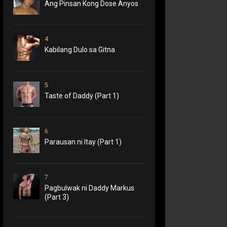
Ang Pinsan Kong Dose Anyos
4
Kabilang Dulo sa Gitna
5
Taste of Daddy (Part 1)
6
Parausan ni Itay (Part 1)
7
Pagbulwak ni Daddy Markus
(Part 3)