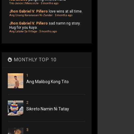
Tito Jason | Mencircle
·
3 months ago
Jhon Gabriel V. Piñero
love wins at all time.
Ang Unang Karanasan Ni Zander
·
3 months ago
Jhon Gabriel V. Piñero
sad namn ng story.
Hug for you kuya.
Ang Lalake Sa Village
·
3 months ago
MONTHLY TOP 10
1
Ang Malibog Kong Tito
2
Sikreto Namin Ni Tatay
3