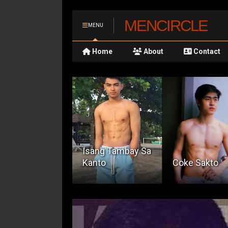
MENCIRCLE
MENU
Home
About
Contact
linlangan Sa
Isang Tambay Sa
inehan
Kanto
Coke Sakto