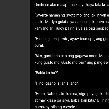
Umihi rin ako malapit sa kanya kaya kita ko
“Swerte naman ng syota mo, ang laki niyan a
lalaki. Medyo gulat siya sa tinuran ko pero
kanyang ari. Tuloy pa rin siya sa pag pagpag
“Hindi nga eh, peste, ayaw tsumupa, ang gus
burat.
“Ako, gusto mo ako ang gagawa noon. Masar
kung gusto mo. Gusto mo ba?” ang pang ee
“Bakla ka ba?”
“Hindi gaano, silahis lang.”
“Hmm. Nabitin ako kanina, sige payag ako, hi
at may klase pa siya. Babalikan kita.” Bilin 
sumakay sila ng tricycle.