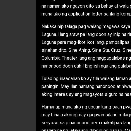
na naman ako ngayon dito sa bahay at wala 
muna ako ng application letter sa ilang kom
Nakakainip talaga pag walang magawa kaya
Laguna. Ilang araw pa lang doon ay inip na 
Laguna para mag-ikot ikot lang, pampalipas 
sinehan dito, Sine Aning, Sine Sta. Cruz, Si
Columbia Theater lang ang nagpapalabas ng 
nanonood doon dahil English nga ang palaba
Tulad ng inaasahan ko ay tila walang laman a
paningin. May ilan namang nanonood at hiwa
aking interes ay ang magsyota siguro na na
Humanap muna ako ng upuan kung saan pwed
may hinala akong may gagawin silang milagro
seryoso sa pinanonood pero makalipas lang an
nilalaro na ng lalaki ang dibdib ng babae. M