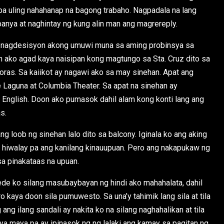
pa uling nahahanap na bagong trabaho. Nagpadala na lang
panya at naghintay ng kung alin man ang magrereply.
 nagdesisyon akong umuwi muna sa aming probinsya sa
rin ako agad kaya naisipan kong magtungo sa Sta. Cruz dito sa
oras. Sa kaiikot ay nagawi ako sa may sinehan. Apat ang
ne Laguna at Columbia Theater. Sa apat na sinehan ay
English. Doon ako pumasok dahil alam kong konti lang ang
s.
ng loob ng sinehan lalo dito sa balcony. Iginala ko ang aking
 hiwalay pa ang kanilang kinauupuan. Pero ang nakapukaw ng
sa pinakataas na upuan.
e ko silang masubaybayan ng hindi ako mahahalata, dahil
 kaya doon sila pumuwesto. Sa una’y tahimik lang sila at tila
g ilang sandali ay nakita ko na silang naghahalikan at tila
aya maya pa ay ipinasok ng ng lalaki ang kamay sa pagitan ng