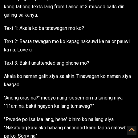
kong tatlong texts lang from Lance at 3 missed calls din
galing sa kanya.
Text 1: Akala ko ba tatawagan mo ko?
Text 2: Basta tawagan mo ko kapag nakauwi ka na or pauwi
ka na. Love u.
Text 3: Bakit unattended ang phone mo?
Akala ko naman galit siya sa akin. Tinawagan ko naman siya
kaagad.
"Anong oras na?" medyo nang-sesermon na tanong niya.
"11am na, bakit ngayon ka lang tumawag?"
"Pwede po isa isa lang, hehe" biniro ko na lang siya.
"Nakatulog kasi ako habang nanonood kami tapos nalowbat
pa ko. Sorry na."