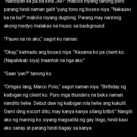
"Nandiyan ka pa ba kina JM?" mabilis niyang tanong pero
parang hindi naman galit 'yung tono ng boses niya. "Nakauwi
ka na ba?" mabilis niyang dugtong. Parang may naririnig
akong medyo malakas na music sa background.
"Pauwi na rin ako," sagot ko naman.
"Okay," kalmado ang boses niya. "Kasama ko pa client ko.
(Napahikab siya) Inaantok na nga ako."
"Saan 'yan?" tanong ko.
"Ortigas lang, Marco Polo," sagot naman niya. "Birthday ng
kaibigan ng client ko. Puro mga thunders na beks naman
nandito hehe. Debut daw ng kaibigan nila hehe ang kukulit.
Dami ding escort dito, may kanya kanya silang bitbit." Nangiti
ako ng marinig ko siyang magsalita ng gay lingo, hindi kasi
ako sanay at parang hindi bagay sa kanya.