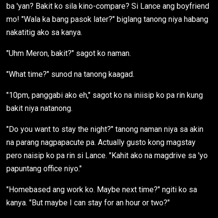
ba 'yan? Bakit ko sila kino-compare? Si Lance ang boyfriend
mo! "Wala ka bang pasok later?" biglang tanong niya habang
nakatitig ako sa kanya.
"Uhm Meron, bakit?" sagot ko naman.
"What time?" sunod na tanong kaagad.
"10pm, panggabi ako eh," sagot ko na iniisip ko pa rin kung
bakit niya natanong.
"Do you want to stay the night?" tanong naman niya sa akin
na parang nagpapacute pa. Actually gusto kong magstay
pero naisip ko pa rin si Lance. "Kahit ako na magdrive sa 'yo
papuntang office niyo."
"Homebased ang work ko. Maybe next time?" ngiti ko sa
kanya. "But maybe I can stay for an hour or two?"