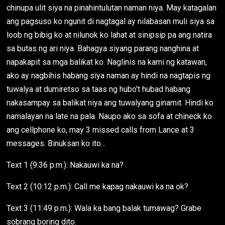
chinupa ulit siya na pinahintulutan naman niya. May katagalan
ang pagsuso ko ngunit di nagtagal ay nilabasan muli siya sa
loob ng bibig ko at nilunok ko lahat at sinipsip pa ang natira
sa butas ng ari niya. Bahagya siyang parang nanghina at
napakapit sa mga balikat ko. Naglinis na kami ng katawan,
ako ay nagbihis habang siya naman ay hindi na nagtapis ng
tuwalya at dumiretso sa taas ng hubo't hubad habang
nakasampay sa balikat niya ang tuwalyang ginamit. Hindi ko
namalayan na late na pala. Naupo ako sa sofa at chineck ko
ang cellphone ko, may 3 missed calls from Lance at 3
messages. Binuksan ko ito...
Text 1 (9:36 p.m.): Nakauwi ka na?
Text 2 (10:12 p.m.): Call me kapag nakauwi ka na ok?
Text 3 (11:49 p.m.): Wala ka bang balak tumawag? Grabe
sobrang boring dito.