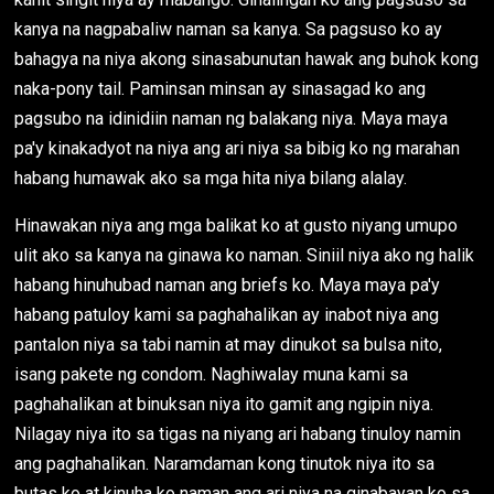
kanya na nagpabaliw naman sa kanya. Sa pagsuso ko ay
bahagya na niya akong sinasabunutan hawak ang buhok kong
naka-pony tail. Paminsan minsan ay sinasagad ko ang
pagsubo na idinidiin naman ng balakang niya. Maya maya
pa'y kinakadyot na niya ang ari niya sa bibig ko ng marahan
habang humawak ako sa mga hita niya bilang alalay.
Hinawakan niya ang mga balikat ko at gusto niyang umupo
ulit ako sa kanya na ginawa ko naman. Siniil niya ako ng halik
habang hinuhubad naman ang briefs ko. Maya maya pa'y
habang patuloy kami sa paghahalikan ay inabot niya ang
pantalon niya sa tabi namin at may dinukot sa bulsa nito,
isang pakete ng condom. Naghiwalay muna kami sa
paghahalikan at binuksan niya ito gamit ang ngipin niya.
Nilagay niya ito sa tigas na niyang ari habang tinuloy namin
ang paghahalikan. Naramdaman kong tinutok niya ito sa
butas ko at kinuha ko naman ang ari niya na ginabayan ko sa