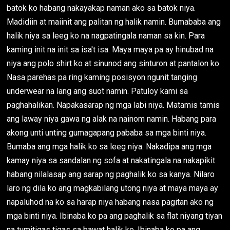
batok ko habang nakayakap naman ako sa batok niya.
Madidiin at maiinit ang palitan ng halik namin. Bumababa ang
halik niya sa leeg ko na nagpatingala naman sa kin. Para
kaming init na init sa isa't isa. Maya maya pa ay hinubad na
niya ang polo shirt ko at sinunod ang sinturon at pantalon ko.
Nasa parehas pa ring kaming posisyon ngunit tanging
underwear na lang ang suot namin. Patuloy kami sa
paghahalikan. Napakasarap ng mga labi niya. Matamis tamis
ang laway niya gawa ng alak na nainom namin. Habang para
akong unti unting gumagapang pababa sa mga binti niya.
Bumaba ang mga halik ko sa leeg niya. Nakadipa ang mga
kamay niya sa sandalan ng sofa at nakatingala na nakapikit
habang nilalasap ang sarap ng paghalik ko sa kanya. Nilaro
laro ng dila ko ang magkabilang utong niya at maya maya ay
napaluhod na ko sa harap niya habang nasa pagitan ako ng
mga binti niya. Ibinaba ko pa ang paghalik sa flat niyang tiyan
na tumitigas tigas sa bawat halik ko. Ibinaba ko pa ang