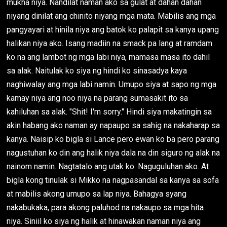
mukha niya. Nandilat naman ako sa gulat at dahan dahan
niyang dinilat ang chinito niyang mga mata. Mabilis ang mga
pangyayari at hinila niya ang batok ko palapit sa kanya upang
halikan niya ako. Isang madiin na smack pa lang at ramdam
ko na ang lambot ng mga labi niya, mamasa masa ito dahil
sa alak. Naitulak ko siya ng hindi ko sinasadya kaya
naghiwalay ang mga labi namin. Umupo siya at sapo ng mga
kamay niya ang noo niya na parang sumasakit ito sa
kahiluhan sa alak. "Shit! I'm sorry." Hindi siya makatingin sa
akin habang ako naman ay napaupo sa sahig na nakaharap sa
kanya. Naisip ko bigla si Lance pero ewan ko ba pero parang
nagustuhan ko din ang halik niya dala na din siguro ng alak na
nainom namin. Nagtatalo ang utak ko. Naguguluhan ako. At
bigla kong tinulak si Mikko na nagpasandal sa kanya sa sofa
at mabilis akong umupo sa lap niya. Bahagya syang
nakabukaka, para akong paluhod na nakaupo sa mga hita
niya. Siniil ko siya ng halik at hinawakan naman niya ang