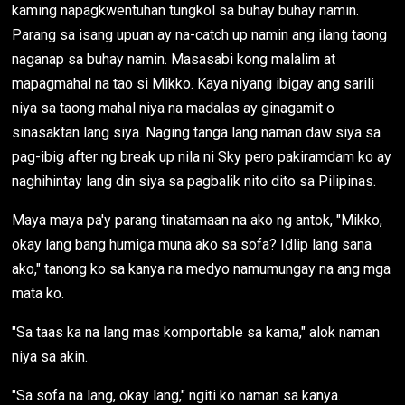
kaming napagkwentuhan tungkol sa buhay buhay namin.
Parang sa isang upuan ay na-catch up namin ang ilang taong
naganap sa buhay namin. Masasabi kong malalim at
mapagmahal na tao si Mikko. Kaya niyang ibigay ang sarili
niya sa taong mahal niya na madalas ay ginagamit o
sinasaktan lang siya. Naging tanga lang naman daw siya sa
pag-ibig after ng break up nila ni Sky pero pakiramdam ko ay
naghihintay lang din siya sa pagbalik nito dito sa Pilipinas.
Maya maya pa'y parang tinatamaan na ako ng antok, "Mikko,
okay lang bang humiga muna ako sa sofa? Idlip lang sana
ako," tanong ko sa kanya na medyo namumungay na ang mga
mata ko.
"Sa taas ka na lang mas komportable sa kama," alok naman
niya sa akin.
"Sa sofa na lang, okay lang," ngiti ko naman sa kanya.