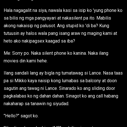
Hala nagagalit na siya, nawala kasi sa isip ko 'yung phone ko
sa bilis ng mga pangyayari at nakasilent pa ito. Mabilis
akong nakaisip ng palusot. Ang stupid ko 'di ba? Kung
tutuusin ay halos wala pang isang araw ng maging kami at
heto ako nakipagsex kaagad sa iba?
Me: Sorry po. Naka silent phone ko kanina. Naka ilang
movies din kami hehe.
Ilang sandali lang ay bigla ng tumatawag si Lance. Nasa taas
pa si Mikko kaya naisip kong lumabas sa balcony at doon
sagutin ang tawag ni Lance. Sinarado ko ang sliding door
pagkalabas ko ng dahan dahan. Sinagot ko ang call habang
nakaharap sa tanawin ng siyudad.
"Hello?" sagot ko.