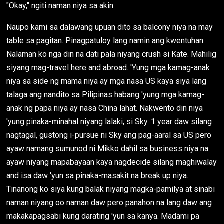
"Okay," ngiti naman niya sa akin.
Naupo kami sa dalawang upuan dito sa balcony niya na may
table sa pagitan. Pinagpatuloy lang namin ang kwentuhan.
Nalaman ko nga din na dati pala niyang crush si Kate. Mahilig
siyang mag-travel here and abroad. 'Yung mga kamag-anak
niya sa side ng mama niya ay mga nasa US kaya siya lang
talaga ang nandito sa Pilipinas habang 'yung mga kamag-
anak ng papa niya ay nasa China lahat. Nakwento din niya
'yung pinaka-minahal niyang lalaki, si Sky. 1 year daw silang
nagtagal, gustong i-pursue ni Sky ang pag-aaral sa US pero
ayaw namang sumunod ni Mikko dahil sa business niya na
ayaw niyang mapabayaan kaya nagdecide silang maghiwalay
and isa daw 'yun sa pinaka-masakit na break up niya.
Tinanong ko siya kung balak niyang magka-pamilya at sinabi
naman niyang oo naman daw pero panahon na lang daw ang
makakapagsabi kung darating 'yun sa kanya. Madami pa