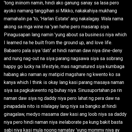
'tong iniinom namin, hindi ako ganung sanay sa lasa pero
ayoko namang tanggihan si Mikko, nakakahiya mukhang
mamahalin pa 'to, 'Harlan Estate' ang nakalagay. Wala nama
akong sa mga wine na 'yan hehe pero masarap siya.
Pinagusapan lang namin 'yung about sa business niya which
I learned na he built from the ground up, and love life.
Babaero pala siya 'dati' at hindi naman daw niya dine-deny
and nung nag-out na siya parang nagsawa siya sa sobrang
happy go lucky na lifestyle, mas nagmatured siya kumbaga
habang ako naman ay matipid magshare ng kwento ko sa
kanya which I think is okay lang kasi parang masaya naman
siya sa pagkukwento ng buhay niya. Sinusuportahan pa rin
naman daw siya ng daddy niya pero lahat ng pera daw na
pinapadala nito is nilalagay lang niya sa bangko at hindi
ginagalaw, medyo masama daw kasi ang loob niya sa daddy
niya pero hindi naman niya inelaborate pa kung bakit basta
sabi niya kasi mula noong namatay 'yung mommy niya ay