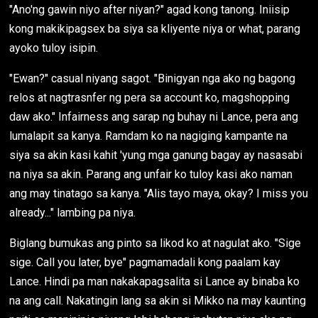
"Ano'ng gawin niyo after niyan?" agad kong tanong. Iniisip
kong makikipagsex ba siya sa kliyente niya or what, parang
ayoko tuloy isipin.
"Ewan?" casual niyang sagot. "Binigyan nga ako ng bagong
relos at nagtrasnfer ng pera sa account ko, magshopping
daw ako." Infairness ang sarap ng buhay ni Lance, pera ang
lumalapit sa kanya. Ramdam ko na nagiging kampante na
siya sa akin kasi kahit 'yung mga ganung bagay ay nasasabi
na niya sa akin. Parang ang unfair ko tuloy kasi ako naman
ang may tinatago sa kanya. "Alis tayo maya, okay? I miss you
already..." lambing pa niya.
Biglang bumukas ang pinto sa likod ko at nagulat ako. "Sige
sige. Call you later, bye" pagmamadali kong paalam kay
Lance. Hindi pa man nakakapagsalita si Lance ay binaba ko
na ang call. Nakatingin lang sa akin si Mikko na may kaunting