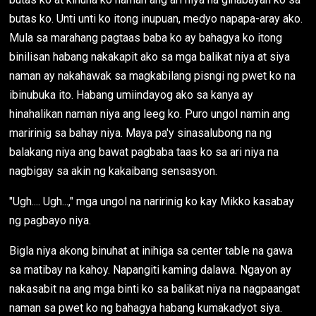
butas ko. Unti unti ko itong inupuan, medyo napapa-aray ako.
Mula sa marahang pagtaas baba ko ay bahagya ko itong
binilisan habang nakakapit ako sa mga balikat niya at siya
naman ay nakahawak sa magkabilang pisngi ng pwet ko na
ibinubuka ito. Habang umiindayog ako sa kanya ay
hinahalikan naman niya ang leeg ko. Puro ungol namin ang
maririnig sa bahay niya. Maya pa'y sinasalubong na ng
balakang niya ang bawat pagbaba taas ko sa ari niya na
nagbigay sa akin ng kakaibang sensasyon.
"Ugh.... Ugh...," mga ungol na naririnig ko kay Mikko kasabay
ng pagbayo niya.
Bigla niya akong binuhat at inihiga sa center table na gawa
sa matibay na kahoy. Napangiti kaming dalawa. Ngayon ay
nakasabit na ang mga binti ko sa balikat niya na nagpaangat
naman sa pwet ko ng bahagya habang kumakadyot siya.