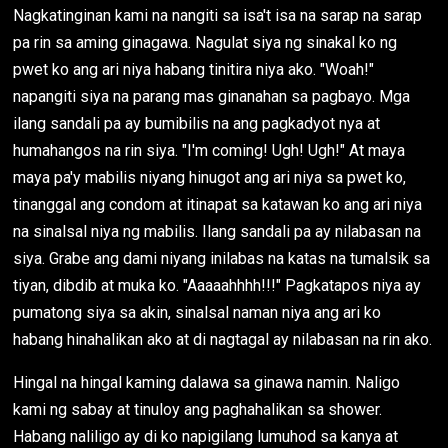
Nagkatinginan kami na nangiti sa isa't isa na sarap na sarap
pa rin sa aming ginagawa. Nagulat siya ng sinakal ko ng
pwet ko ang ari niya habang tinitira niya ako. "Woah!"
napangiti siya na parang mas ginanahan sa pagbayo. Mga
ilang sandali pa ay bumibilis na ang pagkadyot nya at
humahangos na rin siya. "I'm coming! Ugh! Ugh!" At maya
maya pa'y mabilis niyang hinugot ang ari niya sa pwet ko,
tinanggal ang condom at itinapat sa katawan ko ang ari niya
na sinalsal niya ng mabilis. Ilang sandali pa ay nilabasan na
siya. Grabe ang dami niyang inilabas na katas na tumalsik sa
tiyan, dibdib at muka ko. "Aaaaahhhh!!!" Pagkatapos niya ay
pumatong siya sa akin, sinalsal naman niya ang ari ko
habang hinahalikan ako at di nagtagal ay nilabasan na rin ako.
Hingal na hingal kaming dalawa sa ginawa namin. Naligo
kami ng sabay at tinuloy ang paghahalikan sa shower.
Habang naliligo ay di ko napigilang lumuhod sa kanya at