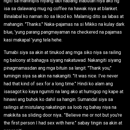
ngiti sa maninipis niyang labi habang inabutan niya ako ng
isa sa dalawang mug ng coffee na hawak niya at blanket.
Binalabal ko naman ito sa likod ko. Malamig dito sa labas at
mahangin. "Thanks." Naka-pajamas na si Mikko na kulay dark
blue, 'yung parang pangmayaman na checkered na pajamas
kasi makapal 'yung tela hehe.
Tumabi siya sa akin at tinukod ang mga siko niya sa railing
ng balcony at bahagya siyang nakatuwad. Nakangiti siyang
pinagmamasdan ang mga bituin sa langit. "Thank you,"
tumingin siya sa akin na nakangiti. "It was nice. I've never
had that kind of sex for a long time." Hindi ko alam ang
isasagot ko kaya ngumiti na lang ako at humigop ng kape at
hinawi ang buhok ko dahil sa hangin. Sumandal siya sa
railings at mistulang nakatingin sa loob ng bahay niya na
makikita sa sliding door niya.. "Believe me or not but you're
the first person I had sex with here." sabay tingin sa akin at