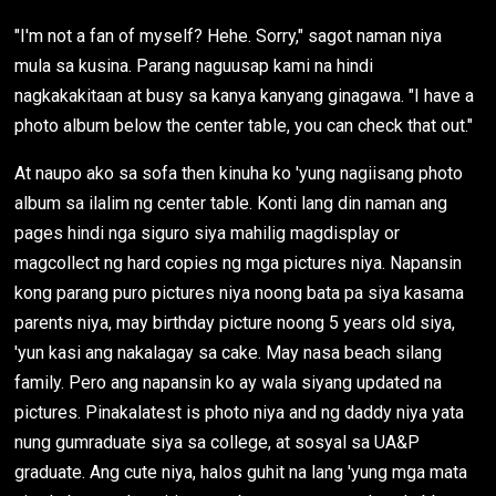
"I'm not a fan of myself? Hehe. Sorry," sagot naman niya
mula sa kusina. Parang naguusap kami na hindi
nagkakakitaan at busy sa kanya kanyang ginagawa. "I have a
photo album below the center table, you can check that out."
At naupo ako sa sofa then kinuha ko 'yung nagiisang photo
album sa ilalim ng center table. Konti lang din naman ang
pages hindi nga siguro siya mahilig magdisplay or
magcollect ng hard copies ng mga pictures niya. Napansin
kong parang puro pictures niya noong bata pa siya kasama
parents niya, may birthday picture noong 5 years old siya,
'yun kasi ang nakalagay sa cake. May nasa beach silang
family. Pero ang napansin ko ay wala siyang updated na
pictures. Pinakalatest is photo niya and ng daddy niya yata
nung gumraduate siya sa college, at sosyal sa UA&P
graduate. Ang cute niya, halos guhit na lang 'yung mga mata