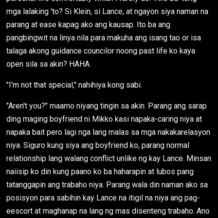
mga lalaking 'to? Si Klein, si Lance, at ngayon siya naman na
parang at ease kapag ako ang kausap. Ito ba ang
pangbingwit na linya nila para makuha ang isang tao or isa
talaga akong guidance councilor noong past life ko kaya
open sila sa akin? HAHA.
"I'm not that special," nahihiya kong sabi.
"Aren't you?" maamo niyang tingin sa akin. Parang ang sarap
ding maging boyfriend ni Mikko kasi napaka-caring niya at
napaka bait pero lagi nga lang malas sa mga nakakarelasyon
niya. Siguro kung siya ang boyfriend ko, parang normal
relationship lang walang conflict unlike ng kay Lance. Minsan
naiisip ko din kung paano ko ba haharapin at lubos pang
tatanggapin ang trabaho niya. Parang wala din naman ako sa
posisyon para sabihin kay Lance na itigil na niya ang pag-
eescort at maghanap na lang ng mas disenteng trabaho. Ano