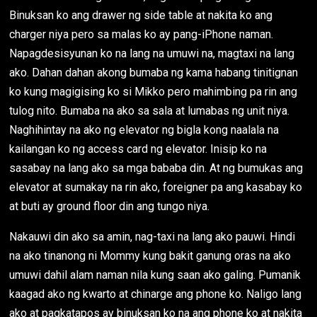
Binuksan ko ang drawer ng side table at nakita ko ang
charger niya pero sa malas ko ay pang-iPhone naman.
Napagdesisyunan ko na lang na umuwi na, magtaxi na lang
ako. Dahan dahan akong bumaba ng kama habang tinitignan
ko kung magigising ko si Mikko pero mahimbing pa rin ang
tulog nito. Bumaba na ako sa sala at lumabas ng unit niya.
Naghihintay na ako ng elevator ng bigla kong naalala na
kailangan ko ng access card ng elevator. Inisip ko na
sasabay na lang ako sa mga bababa din. At ng bumukas ang
elevator at sumakay na rin ako, foreigner pa ang kasabay ko
at buti ay ground floor din ang tungo niya.
Nakauwi din ako sa amin, nag-taxi na lang ako pauwi. Hindi
na ako tinanong ni Mommy kung bakit ganung oras na ako
umuwi dahil alam naman nila kung saan ako galing. Pumanik
kaagad ako ng kwarto at chinarge ang phone ko. Naligo lang
ako at pagkatapos ay binuksan ko na ang phone ko at nakita