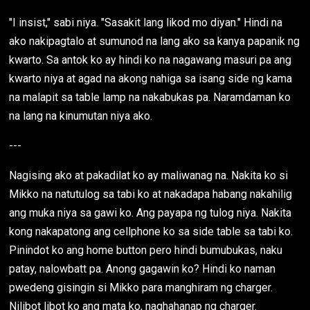
"I insist," sabi niya. "Sasakit lang likod mo diyan." Hindi na
ako nakipagtalo at sumunod na lang ako sa kanya papanik ng
kwarto. Sa antok ko ay hindi ko na nagawang masuri pa ang
kwarto niya at agad na akong nahiga sa isang side ng kama
na malapit sa table lamp na nakabukas pa. Naramdaman ko
na lang na kinumutan niya ako.
---
Nagising ako at pakadilat ko ay maliwanag na. Nakita ko si
Mikko na natutulog sa tabi ko at nakadapa habang nakahilig
ang muka niya sa gawi ko. Ang payapa ng tulog niya. Nakita
kong nakapatong ang cellphone ko sa side table sa tabi ko.
Pinindot ko ang home button pero hindi bumubukas, naku
patay, nalowbatt pa. Anong gagawin ko? Hindi ko naman
pwedeng gisingin si Mikko para manghiram ng charger.
Nilibot libot ko ang mata ko, naghahanap ng charger.