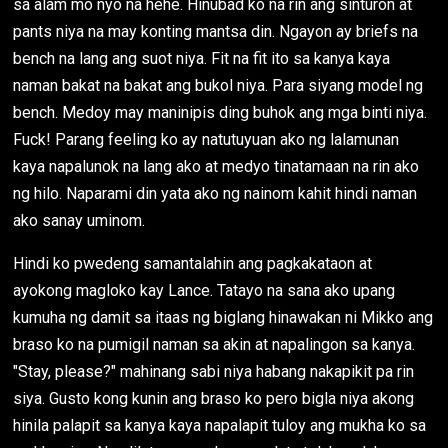
sa alam mo nyo na hehe. Hinubad ko na rin ang sinturon at
pants niya na may konting mantsa din. Ngayon ay briefs na
bench na lang ang suot niya. Fit na fit ito sa kanya kaya
naman bakat na bakat ang bukol niya. Para siyang model ng
bench. Medoy may maninipis ding buhok ang mga binti niya.
Fuck! Parang feeling ko ay natutuyuan ako ng lalamunan
kaya napalunok na lang ako at medyo tinatamaan na rin ako
ng hilo. Naparami din yata ako ng nainom kahit hindi naman
ako sanay uminom.
Hindi ko pwedeng samantalahin ang pagkakataon at
ayokong magloko kay Lance. Tatayo na sana ako upang
kumuha ng damit sa itaas ng biglang hinawakan ni Mikko ang
braso ko na pumigil naman sa akin at napalingon sa kanya.
"Stay, please?" mahinang sabi niya habang nakapikit pa rin
siya. Gusto kong kunin ang braso ko pero bigla niya akong
hinila palapit sa kanya kaya napalapit tuloy ang mukha ko sa