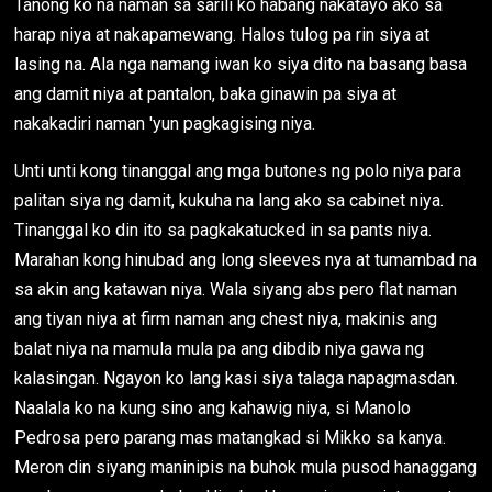
Tanong ko na naman sa sarili ko habang nakatayo ako sa
harap niya at nakapamewang. Halos tulog pa rin siya at
lasing na. Ala nga namang iwan ko siya dito na basang basa
ang damit niya at pantalon, baka ginawin pa siya at
nakakadiri naman 'yun pagkagising niya.
Unti unti kong tinanggal ang mga butones ng polo niya para
palitan siya ng damit, kukuha na lang ako sa cabinet niya.
Tinanggal ko din ito sa pagkakatucked in sa pants niya.
Marahan kong hinubad ang long sleeves nya at tumambad na
sa akin ang katawan niya. Wala siyang abs pero flat naman
ang tiyan niya at firm naman ang chest niya, makinis ang
balat niya na mamula mula pa ang dibdib niya gawa ng
kalasingan. Ngayon ko lang kasi siya talaga napagmasdan.
Naalala ko na kung sino ang kahawig niya, si Manolo
Pedrosa pero parang mas matangkad si Mikko sa kanya.
Meron din siyang maninipis na buhok mula pusod hanaggang