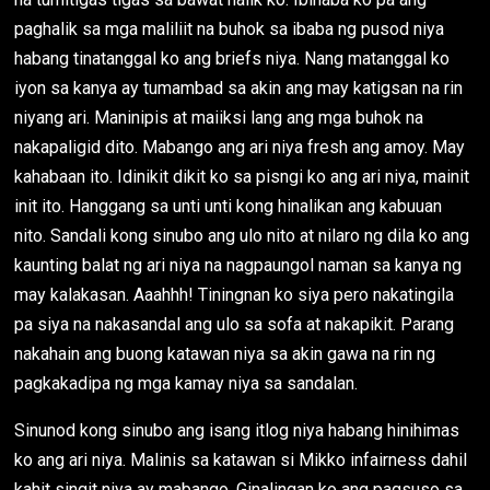
paghalik sa mga maliliit na buhok sa ibaba ng pusod niya
habang tinatanggal ko ang briefs niya. Nang matanggal ko
iyon sa kanya ay tumambad sa akin ang may katigsan na rin
niyang ari. Maninipis at maiiksi lang ang mga buhok na
nakapaligid dito. Mabango ang ari niya fresh ang amoy. May
kahabaan ito. Idinikit dikit ko sa pisngi ko ang ari niya, mainit
init ito. Hanggang sa unti unti kong hinalikan ang kabuuan
nito. Sandali kong sinubo ang ulo nito at nilaro ng dila ko ang
kaunting balat ng ari niya na nagpaungol naman sa kanya ng
may kalakasan. Aaahhh! Tiningnan ko siya pero nakatingila
pa siya na nakasandal ang ulo sa sofa at nakapikit. Parang
nakahain ang buong katawan niya sa akin gawa na rin ng
pagkakadipa ng mga kamay niya sa sandalan.
Sinunod kong sinubo ang isang itlog niya habang hinihimas
ko ang ari niya. Malinis sa katawan si Mikko infairness dahil
kahit singit niya ay mabango. Ginalingan ko ang pagsuso sa