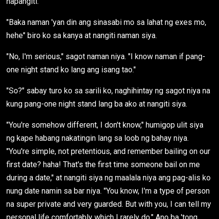
napangiti.
"Baka naman 'yan din ang sinasabi mo sa lahat ng exes mo,
hehe" biro ko sa kanya at nangiti naman siya.
"No, I'm serious," sagot naman niya. "I know naman if pang-
one night stand ko lang ang isang tao."
"So?" sabay turo ko sa sarili ko, naghihintay ng sagot niya na
kung pang-one night stand lang ba ako at nangiti siya.
"You're somehow different, I don't know," humigop ulit siya
ng kape habang nakatingin lang sa loob ng bahay niya.
"You're simple, not pretentious, and remember bailing on our
first date? haha! That's the first time someone bail on me
during a date," at nangiti siya ng maalala niya ang pag-alis ko
nung date namin sa bar niya. "You know, I'm a type of person
na super private and very guarded. But with you, I can tell my
personal life comfortably which I rarely do." Ano ba 'tong