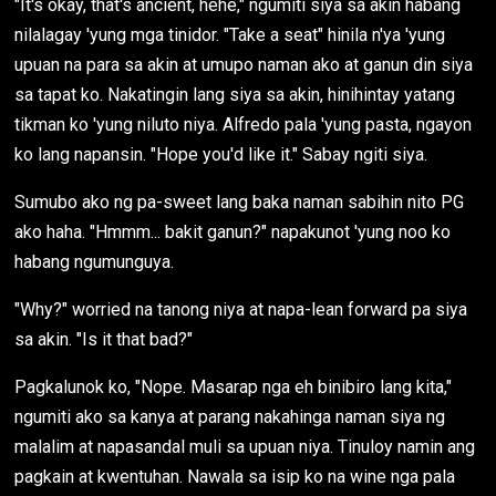
"It's okay, that's ancient, hehe," ngumiti siya sa akin habang
nilalagay 'yung mga tinidor. "Take a seat" hinila n'ya 'yung
upuan na para sa akin at umupo naman ako at ganun din siya
sa tapat ko. Nakatingin lang siya sa akin, hinihintay yatang
tikman ko 'yung niluto niya. Alfredo pala 'yung pasta, ngayon
ko lang napansin. "Hope you'd like it." Sabay ngiti siya.
Sumubo ako ng pa-sweet lang baka naman sabihin nito PG
ako haha. "Hmmm... bakit ganun?" napakunot 'yung noo ko
habang ngumunguya.
"Why?" worried na tanong niya at napa-lean forward pa siya
sa akin. "Is it that bad?"
Pagkalunok ko, "Nope. Masarap nga eh binibiro lang kita,"
ngumiti ako sa kanya at parang nakahinga naman siya ng
malalim at napasandal muli sa upuan niya. Tinuloy namin ang
pagkain at kwentuhan. Nawala sa isip ko na wine nga pala