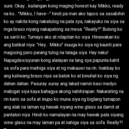
sure. Okay... kailangan kong maging honest kay Mikko, ready
na ko... "Mikko, I have--" hindi pa man ako tapos sa sasabihin
ko ay nakita kong nakatulog na pala sya, nakayuko na siya sa
mga braso niyang nakapatong sa mesa. "Really?" Bulong ko
sa sarili ko. Tumayo ako at nilapitan ko siya. Hinawakan ko
ang balikat niya. "Hey... Mikko" inuuga ko siya ng kaunti para
magising pero parang tulog na talaga siya. Hay naku!
Napagdesisyunan kong alalayan na lang sya papunta kahit
sa sofa para maihiga siya at ng makauwi na rin. Inakbay ko
ang kaliwang braso niya sa batok ko at binuhat ko siya ng
dahan dahan. Pasuray suray ang lakad namin kasi medyo
mabigat siya kaya bahagya akong nahihirapan. Nakarating na
rin kami sa sofa at inupo ko muna siya ng biglang tumapon
ang alak na laman ng hawak niyang wine glass sa damit at
pantalon niya. Hindi ko namalayan na may hawak pala siyang
wine glass na may laman pa at nahiga siya sa sofa. Really?!