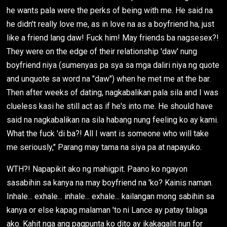
he wants pala were the perks of being with me. He said na
he didn't really love me, as in love na as a boyfriend ha, just
like a friend lang daw! Fuck him! May friends ba nagsesex?!
They were on the edge of their relationship 'daw' nung
boyfriend niya (sumenyas pa sya sa mga daliri niya ng quote
and unquote sa word na "daw") when he met me at the bar.
Then after weeks of dating, nagkabalikan pala sila and I was
clueless kasi he still act as if he's into me. He should have
said na nagkabalikan na sila habang nung feeling ko ay kami.
What the fuck 'di ba?! All I want is someone who will take
me seriously," Parang may tama na siya pa at napayuko.
WTH?! Napapikit ako ng mahigpit. Paano ko ngayon
sasabihin sa kanya na may boyfriend na 'ko? Kainis naman.
Inhale... exhale... inhale... exhale... kailangan mong sabihin sa
kanya or else kapag malaman 'to ni Lance ay patay talaga
ako. Kahit nga ang pagpunta ko dito ay ikakagalit nun for