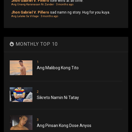
Jhon Gabriel V. Piñero
love wins at all time.
Ang Unang Karanasan Ni Zander
·
3 months ago
Jhon Gabriel V. Piñero
sad namn ng story. Hug for you kuya.
Ang Lalake Sa Village
·
3 months ago
MONTHLY TOP 10
1
Ang Malibog Kong Tito
2
Sikreto Namin Ni Tatay
3
Ang Pinsan Kong Dose Anyos