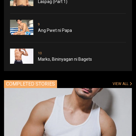
Laspag (Part 1)
9
Ang Pwet ni Papa
10
Marko, Bininyagan ni Bagets
COMPLETED STORIES
VIEW ALL