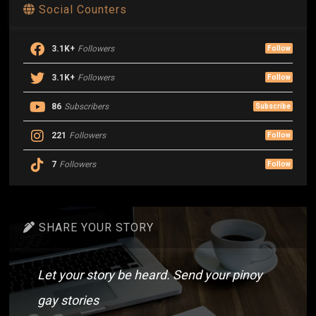
Social Counters
3.1K+
Followers
Follow
3.1K+
Followers
Follow
86
Subscribers
Subscribe
221
Followers
Follow
7
Followers
Follow
SHARE YOUR STORY
Let your story be heard. Send your pinoy
gay stories