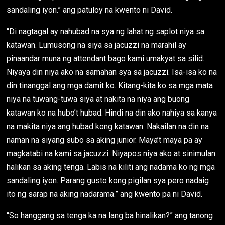
sandaling iyon.” ang patuloy na kwento ni David.
“Di nagtagal ay nahubad na sya ng lahat ng saplot niya sa
katawan. Lumusong na siya sa jacuzzi na marahil ay
pinaandar muna ng attendant bago kami umakyat sa silid.
Niyaya din niya ako na samahan sya sa jacuzzi. Isa-isa ko na
din tinanggal ang mga damit ko. Kitang-kita ko sa mga mata
niya na tuwang-tuwa siya at nakita na niya ang buong
katawan ko na hubo’t hubad. Hindi na din ako nahiya sa kanya
na makita niya ang hubad kong katawan. Nakailan na din na
naman na siyang subo sa aking junior. Maya’t maya pa ay
magkatabi na kami sa jacuzzi. Niyapos niya ako at sinimulan
halikan sa aking tenga. Labis na kiliti ang nadama ko ng mga
sandaling iyon. Parang gusto kong pigilan sya pero nadaig
ito ng sarap na aking nadarama.” ang kwento pa ni David.
“So hanggang sa tenga ka na lang ba hinalikan?” ang tanong