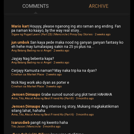
COMMENTS
ARCHIVE
Mario kart
Houyyy, please nganong ing ato raman ang ending. Fan
pa naman ko kaayo, by the way real story...
Sigaw ng Pugad Lawin (Part 23) | Mencircle | Pinoy Gay Stories
·
2 weeks ago
jun umbok
San kaya pede maka nood ng ganyan ganyan fantasy ko
eh hehe may lumalaspag sakin na 25 yo plus na...
Ang Batang Bading na si Angel
·
2 weeks ago
Jayjay
Nag bebenta kapa?
Ang Batang Bading na si Angel
·
2 weeks ago
Cerjayy
Kamusta naman? May naka trip ka na dyan?
Cinehan sa Market Place
·
2 weeks ago
Nick
Nag work ako dyan as porter e
Cinehan sa Market Place
·
3 weeks ago
Jensen Dimaupo
Grabe sunod sunod ung plot twist HAHAHA
Ama, Tito, Ako at Ama ng Best Friend Ko (Part 8)
·
3 months ago
Jensen Dimaupo
Ang intense ng story, Mukang magkakatikiman
silang lahat, hahaha
Ama, Tito, Ako at Ama ng Best Friend Ko (Part 6)
·
3 months ago
Icarusdieb
pangit ng kwento haha
Tito Jason | Mencircle
·
3 months ago