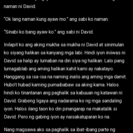
naman ni David.
“Ok lang naman kung ayaw mo.” ang sabi ko naman.
“Sinabi ko bang ayaw ko.” ang sabi ni David.
Inilapit ko ang aking mukha sa mukha ni David at sinimulan
ko siyang halikan sa kanyang mga labi. Hindi iyon iniiwas ni
David sa halip ay lumaban na din siya ng halikan. Lalo pang
lumagablab ang aming halikan kahit kami ay nakatayo.
Hanggang sa isa-isa na naming inalis ang aming mga damit.
Hubo’t hubad kaming pumaibabaw sa aking kama. Halos
hindi ko tinantanan ang paghalik sa kabuuan ng katawan ni
David. Grabeng ligaya ang nadarama ko ng mga sandaling
iyon. Halos ilang taon ko din pinangarap na makatalik si
David. Pero ng gabing iyon ay naisakatuparan ko na.
Nang magsawa ako sa paghalik sa ibat-ibang parte ng