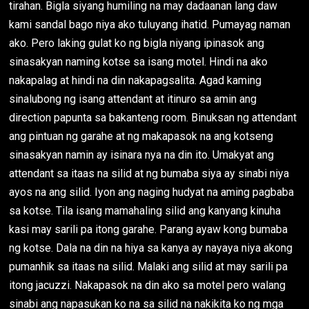
tirahan. Bigla siyang humiling na may dadaanan lang daw
kami sandal bago niya ako tuluyang ihatid. Pumayag naman
ako. Pero laking gulat ko ng bigla niyang ipinasok ang
sinasakyan naming kotse sa isang motel. Hindi na ako
nakapalag at hindi na din nakapagsalita. Agad kaming
sinalubong ng isang attendant at itinuro sa amin ang
direction papunta sa bakanteng room. Binuksan ng attendant
ang pintuan ng garahe at ng makapasok na ang kotseng
sinasakyan namin ay isinara nya na din ito. Umakyat ang
attendant sa itaas na silid at ng bumaba siya ay sinabi niya
ayos na ang silid. Iyon ang naging hudyat na aming pagbaba
sa kotse. Tila isang mamahaling silid ang kanyang kinuha
kasi may sarili pa itong garahe. Parang ayaw kong bumaba
ng kotse. Dala na din na hiya sa kanya ay nayaya niya akong
pumanhik sa itaas na silid. Malaki ang silid at may sarili pa
itong jacuzzi. Nakapasok na din ako sa motel pero walang
sinabi ang napasukan ko na sa silid na nakikita ko ng mga