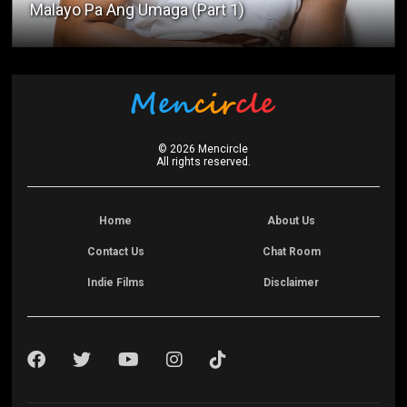
My Ex-Girlfriend's Boyfriend (Part 1)
©
2026
Mencircle
All rights reserved.
Home
About Us
Contact Us
Chat Room
Indie Films
Disclaimer