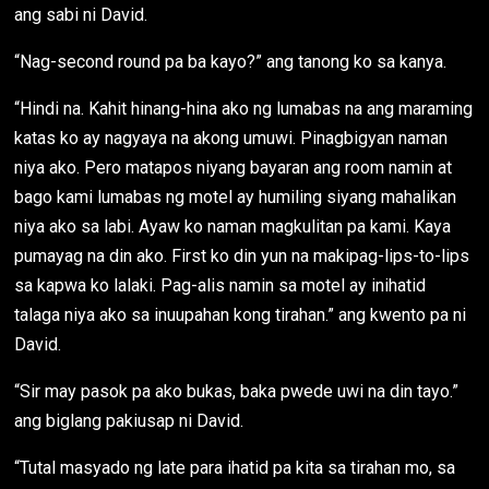
ang sabi ni David.
“Nag-second round pa ba kayo?” ang tanong ko sa kanya.
“Hindi na. Kahit hinang-hina ako ng lumabas na ang maraming
katas ko ay nagyaya na akong umuwi. Pinagbigyan naman
niya ako. Pero matapos niyang bayaran ang room namin at
bago kami lumabas ng motel ay humiling siyang mahalikan
niya ako sa labi. Ayaw ko naman magkulitan pa kami. Kaya
pumayag na din ako. First ko din yun na makipag-lips-to-lips
sa kapwa ko lalaki. Pag-alis namin sa motel ay inihatid
talaga niya ako sa inuupahan kong tirahan.” ang kwento pa ni
David.
“Sir may pasok pa ako bukas, baka pwede uwi na din tayo.”
ang biglang pakiusap ni David.
“Tutal masyado ng late para ihatid pa kita sa tirahan mo, sa