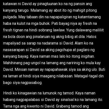
katawan ni David ay pinagtuunan ko na ng pansin ang
kanyang tarugo. Malamang ay abot ito ng mahigit pitong
pulgada. May tabaan din na napapaligiran ng katamtamang
haba na kulot na mga buhok. Pati bayag niya ay fresh na
fresh tignan na hindi sobrang lawlaw. Yung dalawang maliliit
na bola doon ang pinalaruan ng akng bibig at dila. Halos
mapaliyad sa sarap na nadarama si David. Alam ko na
nasasarapan si David sa aking pagchupa at paglaro ng
kanyang bayag. Kaya naman mas lalo ko itong inigihan.
Mahihinang pag-ungol na lamang ang naririnig ko mula kay
David. Minsan naman ay napapahawak siya sa aking ulo. Buti
na laman at hindi siya maagang nilabasan. Matagal-tagal din
bago siya nagpasabog.
Hindi ko kinagawian na lumunok ng tamod. Kaya naman
habang nagpapalabas si David ay sinalsal ko na lamang ito.
Tama nga ang kwento ni David. Grabeng tamod ang