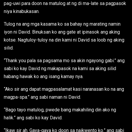
pag-uwi para doon na matulog at ng di ma-late sa pagpasok
niya kinabukasan.
Tulog na ang mga kasama ko sa bahay ng marating namin
iyon ni David. Binuksan ko ang gate at ipinasok ang aking
kotse. Nagtuloy-tuloy na din kami ni David sa loob ng aking
silid.
“Thank you pala sa pagsama mo sa akin ngayong gabi.” ang
sabi ko kay David ng makapasok na kami sa aking silid
habang hawak ko ang isang kamay nya.
“Ako sir ang dapat magpasalamat kasi naranasan ko na ang
magpa-spa.” ang sabi naman ni David.
“Bago tayo matulog, pwede bang makahiling din ako ng
halik.” ang sabi ko kay David.
“Ikaw sir ah. Gaya-gaya ko doon sa naikwento ko.” ang sabi