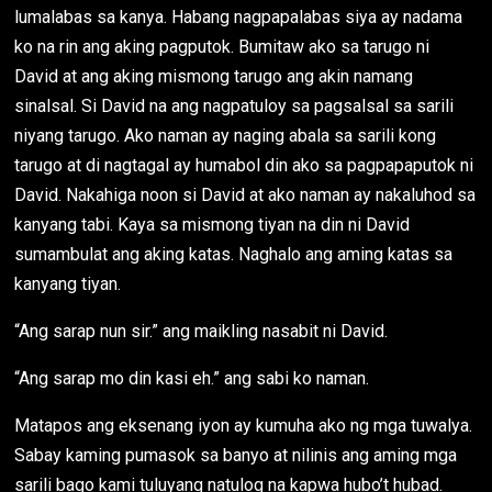
lumalabas sa kanya. Habang nagpapalabas siya ay nadama
ko na rin ang aking pagputok. Bumitaw ako sa tarugo ni
David at ang aking mismong tarugo ang akin namang
sinalsal. Si David na ang nagpatuloy sa pagsalsal sa sarili
niyang tarugo. Ako naman ay naging abala sa sarili kong
tarugo at di nagtagal ay humabol din ako sa pagpapaputok ni
David. Nakahiga noon si David at ako naman ay nakaluhod sa
kanyang tabi. Kaya sa mismong tiyan na din ni David
sumambulat ang aking katas. Naghalo ang aming katas sa
kanyang tiyan.
“Ang sarap nun sir.” ang maikling nasabit ni David.
“Ang sarap mo din kasi eh.” ang sabi ko naman.
Matapos ang eksenang iyon ay kumuha ako ng mga tuwalya.
Sabay kaming pumasok sa banyo at nilinis ang aming mga
sarili bago kami tuluyang natulog na kapwa hubo’t hubad.