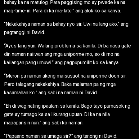
bahay ka na matulog. Para paggising mo ay pwede ka na
mag-time-in. Para di ka ma-late.” ang alok ko sa kanya.
“Nakakahiya naman sa bahay nyo sir. Uwi na lang ako.” ang
pagtanggi ni David.
“Ayos lang yun. Walang problema sa kanila. Di ba nasa gate
din naman naiiwan ang mga uniporme mo, so di mo na
kailangan pang umuwi.” ang pagpupumilit ko sa kanya.
“Meron pa naman akong maisusuot na uniporme doon sir.
Pero talagang nakakahiya. Baka malaman pa ng mga
kasamahan ko.” ang sabi na naman ni David.
“Eh di wag nating ipaalam sa kanila. Bago tayo pumasok ng
gate ay tumago ka sa likurang upuan. Di ka na nila
mapapansin nun.” ang sabi ko naman.
“Papaano naman sa umaga sir?” ang tanong ni David.