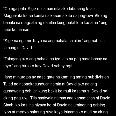
“Oo nga pala. Sige di naman nila ako lubusang kilala.
Magpakita ka sa kanila na kasama kita sa pag-uwi. Ako ng
bahala na magsabi ng dahilan kung bakit kita kasama.” ang
sabi ko naman.
“Sige na nga sir. Kayo na ang bahala sa akin.” ang sabi na
lamang ni David.
“Talagang ako ang bahala sa iyo lalo na pag nasa bahay na
tayo.” ang biro ko kay David sabay ngiti.
Ilang minuto pa ay nasa gate na kami ng aming subdivision.
Tulad ng napagkasunduan namin ni David ako na ang
gumawa ng dahilan kung bakit ko muli kasama si David sa
aking pag-uwi. Tila naniwala naman ang kasamahan ni David.
Sinabi ko kasi na niyaya ko si David na uminon ng gabing
iyon at medyo nalasing siya kaya isinama ko muli sa aking