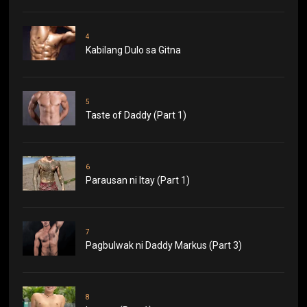
4
Kabilang Dulo sa Gitna
5
Taste of Daddy (Part 1)
6
Parausan ni Itay (Part 1)
7
Pagbulwak ni Daddy Markus (Part 3)
8