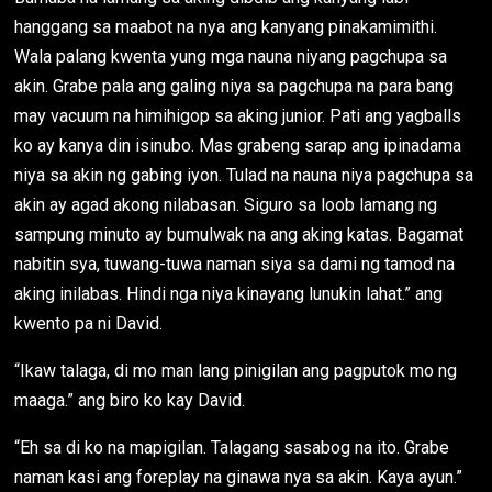
hanggang sa maabot na nya ang kanyang pinakamimithi.
Wala palang kwenta yung mga nauna niyang pagchupa sa
akin. Grabe pala ang galing niya sa pagchupa na para bang
may vacuum na himihigop sa aking junior. Pati ang yagballs
ko ay kanya din isinubo. Mas grabeng sarap ang ipinadama
niya sa akin ng gabing iyon. Tulad na nauna niya pagchupa sa
akin ay agad akong nilabasan. Siguro sa loob lamang ng
sampung minuto ay bumulwak na ang aking katas. Bagamat
nabitin sya, tuwang-tuwa naman siya sa dami ng tamod na
aking inilabas. Hindi nga niya kinayang lunukin lahat.” ang
kwento pa ni David.
“Ikaw talaga, di mo man lang pinigilan ang pagputok mo ng
maaga.” ang biro ko kay David.
“Eh sa di ko na mapigilan. Talagang sasabog na ito. Grabe
naman kasi ang foreplay na ginawa nya sa akin. Kaya ayun.”