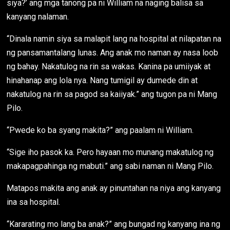
siya?’ ang mga tanong pa ni William na naging balisa sa
kanyang nalaman.
“Dinala namin siya sa malapit lang na hospital at nilapatan na
ng pansamantalang lunas. Ang anak mo naman ay nasa loob
ng bahay. Nakatulog na rin sa wakas. Kanina pa umiiyak at
hinahanap ang lola nya. Nang tumigil ay dumede din at
nakatulog na rin sa pagod sa kaiiyak.” ang tugon pa ni Mang
Pilo.
“Pwede ko ba syang makita?” ang paalam ni William.
“Sige iho pasok ka. Pero hayaan mo munang makatulog ng
makapagpahinga ng mabuti.” ang sabi naman ni Mang Pilo.
Matapos makita ang anak ay pinuntahan na niya ang kanyang
ina sa hospital.
“Kararating mo lang ba anak?” ang bungad ng kanyang ina ng