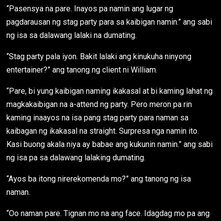
“Pasensya na pare. Inayos pa namin ang lugar ng
pagdarausan ng stag party para sa kaibigan namin.” ang sabi
ng isa sa dalawang lalaki na dumating.
“Stag party pala iyon. Bakit lalaki ang kinukuha ninyong
entertainer?” ang tanong ng client ni William.
“Pare, bi yung kaibigan naming ikakasal at bi kaming lahat ng
magkakaibigan na a-attend ng party. Pero meron pa rin
kaming inaayos na isa pang stag party para naman sa
kaibagan ng ikakasal na straight. Surpresa nga namin ito.
Kasi buong akala niya ay babae ang kukunin namin.” ang sabi
ng isa pa sa dalawang lalaking dumating.
“Ayos ba itong nirerekomenda mo?” ang tanong ng isa
naman.
“Oo naman pare. Tignan mo na ang face. Idagdag mo pa ang