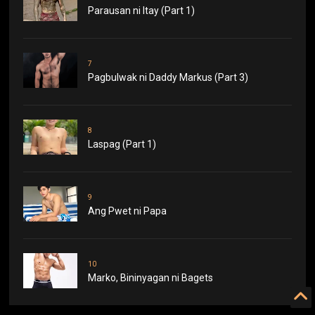
Parausan ni Itay (Part 1)
7
Pagbulwak ni Daddy Markus (Part 3)
8
Laspag (Part 1)
9
Ang Pwet ni Papa
10
Marko, Bininyagan ni Bagets