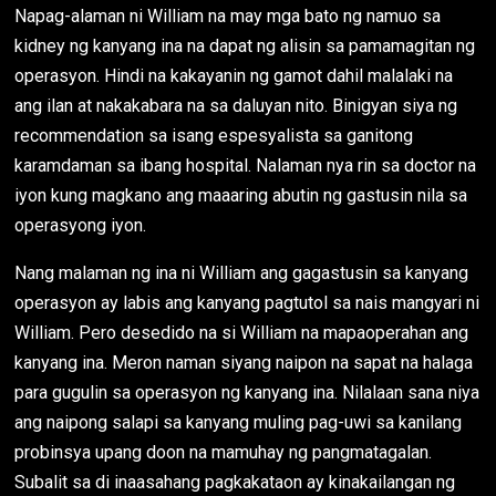
Napag-alaman ni William na may mga bato ng namuo sa
kidney ng kanyang ina na dapat ng alisin sa pamamagitan ng
operasyon. Hindi na kakayanin ng gamot dahil malalaki na
ang ilan at nakakabara na sa daluyan nito. Binigyan siya ng
recommendation sa isang espesyalista sa ganitong
karamdaman sa ibang hospital. Nalaman nya rin sa doctor na
iyon kung magkano ang maaaring abutin ng gastusin nila sa
operasyong iyon.
Nang malaman ng ina ni William ang gagastusin sa kanyang
operasyon ay labis ang kanyang pagtutol sa nais mangyari ni
William. Pero desedido na si William na mapaoperahan ang
kanyang ina. Meron naman siyang naipon na sapat na halaga
para gugulin sa operasyon ng kanyang ina. Nilalaan sana niya
ang naipong salapi sa kanyang muling pag-uwi sa kanilang
probinsya upang doon na mamuhay ng pangmatagalan.
Subalit sa di inaasahang pagkakataon ay kinakailangan ng