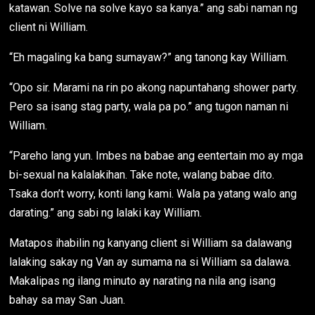
katawan. Solve na solve kayo sa kanya.” ang sabi naman ng
client ni William.
“Eh magaling ka bang sumayaw?” ang tanong kay William.
“Opo sir. Marami na rin po akong napuntahang shower party.
Pero sa isang stag party, wala pa po.” ang tugon naman ni
William.
“Pareho lang yun. Imbes na babae ang eentertain mo ay mga
bi-sexual na kalalakihan. Take note, walang babae dito.
Tsaka don’t worry, konti lang kami. Wala pa yatang walo ang
darating.” ang sabi ng lalaki kay William.
Matapos ihabilin ng kanyang client si William sa dalawang
lalaking sakay ng Van ay sumama na si William sa dalawa.
Makalipas ng ilang minuto ay narating na nila ang isang
bahay sa may San Juan.