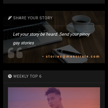
SHARE YOUR STORY
Let your story be heard. Send your pinoy
gay stories
-
stories@mencircle.com
WEEKLY TOP 6