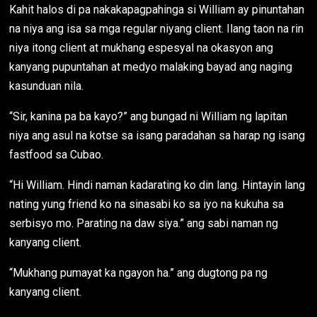
Kahit halos di pa nakakapagpahinga si William ay pinuntahan
na niya ang isa sa mga regular niyang client. Ilang taon na rin
niya itong client at mukhang espesyal na okasyon ang
kanyang pupuntahan at medyo malaking bayad ang naging
kasunduan nila.
“Sir, kanina pa ba kayo?” ang bungad ni William ng lapitan
niya ang asul na kotse sa isang paradahan sa harap ng isang
fastfood sa Cubao.
“Hi William. Hindi naman kadarating ko din lang. Hintayin lang
nating yung friend ko na sinasabi ko sa iyo na kukuha sa
serbisyo mo. Parating na daw siya.” ang sabi naman ng
kanyang client.
“Mukhang pumayat ka ngayon ha.” ang dugtong pa ng
kanyang client.