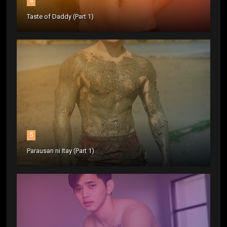
4
Taste of Daddy (Part 1)
5
Parausan ni Itay (Part 1)