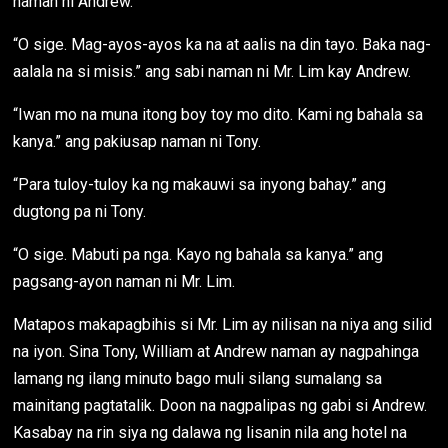
naman ni Andrew.
“O sige. Mag-ayos-ayos ka na at aalis na din tayo. Baka nag-
aalala na si misis.” ang sabi naman ni Mr. Lim kay Andrew.
“Iwan mo na muna itong boy toy mo dito. Kami ng bahala sa
kanya.” ang pakiusap naman ni Tony.
“Para tuloy-tuloy ka ng makauwi sa inyong bahay.” ang
dugtong pa ni Tony.
“O sige. Mabuti pa nga. Kayo ng bahala sa kanya.” ang
pagsang-ayon naman ni Mr. Lim.
Matapos makapagbihis si Mr. Lim ay nilisan na niya ang silid
na iyon. Sina Tony, William at Andrew naman ay nagpahinga
lamang ng ilang minuto bago muli silang sumalang sa
mainitang pagtatalik. Doon na nagpalipas ng gabi si Andrew.
Kasabay na rin siya ng dalawa ng lisanin nila ang hotel na