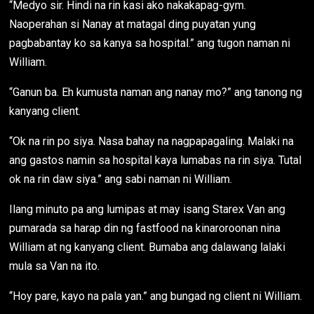
“Medyo sir. Hindi na rin kasi ako nakakapag-gym.
Naoperahan si Nanay at matagal ding puyatan yung
pagbabantay ko sa kanya sa hospital.” ang tugon naman ni
William.
“Ganun ba. Eh kumusta naman ang nanay mo?” ang tanong ng
kanyang client.
“Ok na rin po siya. Nasa bahay na nagpapagaling. Malaki na
ang gastos namin sa hospital kaya lumabas na rin siya. Tutal
ok na rin daw siya.” ang sabi naman ni William.
Ilang minuto pa ang lumipas at may isang Starex Van ang
pumarada sa harap din ng fastfood na kinaroroonan nina
William at ng kanyang client. Bumaba ang dalawang lalaki
mula sa Van na ito.
“Hoy pare, kayo na pala yan.” ang bungad ng client ni William.