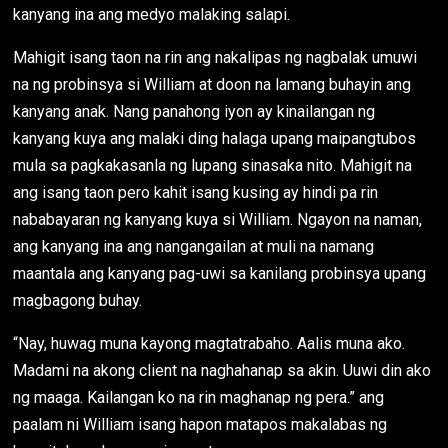
kanyang ina ang medyo malaking salapi.
Mahigit isang taon na rin ang nakalipas ng nagbalak umuwi
na ng probinsya si William at doon na lamang buhayin ang
kanyang anak. Nang panahong iyon ay kinailangan ng
kanyang kuya ang malaki ding halaga upang maipangtubos
mula sa pagkakasanla ng lupang sinasaka nito. Mahigit na
ang isang taon pero kahit isang kusing ay hindi pa rin
nababayaran ng kanyang kuya si William. Ngayon na naman,
ang kanyang ina ang nangangailan at muli na namang
maantala ang kanyang pag-uwi sa kanilang probinsya upang
magbagong buhay.
“Nay, huwag muna kayong magtatrabaho. Aalis muna ako.
Madami na akong client na naghahanap sa akin. Uuwi din ako
ng maaga. Kailangan ko na rin maghanap ng pera.” ang
paalam ni William isang hapon matapos makalabas ng