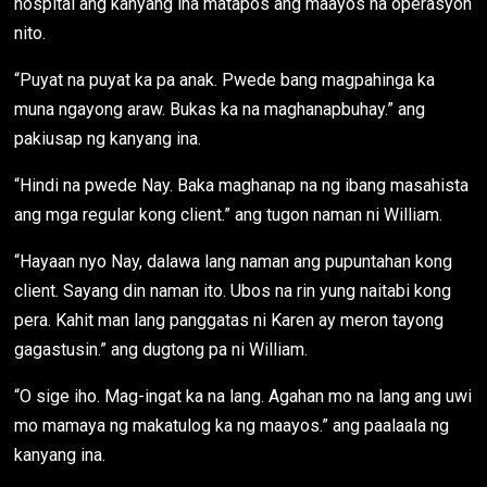
hospital ang kanyang ina matapos ang maayos na operasyon
nito.
“Puyat na puyat ka pa anak. Pwede bang magpahinga ka
muna ngayong araw. Bukas ka na maghanapbuhay.” ang
pakiusap ng kanyang ina.
“Hindi na pwede Nay. Baka maghanap na ng ibang masahista
ang mga regular kong client.” ang tugon naman ni William.
“Hayaan nyo Nay, dalawa lang naman ang pupuntahan kong
client. Sayang din naman ito. Ubos na rin yung naitabi kong
pera. Kahit man lang panggatas ni Karen ay meron tayong
gagastusin.” ang dugtong pa ni William.
“O sige iho. Mag-ingat ka na lang. Agahan mo na lang ang uwi
mo mamaya ng makatulog ka ng maayos.” ang paalaala ng
kanyang ina.