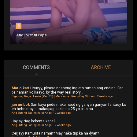
6
Ang Pwet ni Papa
COMMENTS
ARCHIVE
Mario kart
Houyyy, please nganong ing ato raman ang ending. Fan
pa naman ko kaayo, by the way real story...
Sigaw ng Pugad Lawin (Part 23) | Mencircle | Pinoy Gay Stories
·
2 weeks ago
jun umbok
San kaya pede maka nood ng ganyan ganyan fantasy ko
eh hehe may lumalaspag sakin na 25 yo plus na...
Ang Batang Bading na si Angel
·
2 weeks ago
Jayjay
Nag bebenta kapa?
Ang Batang Bading na si Angel
·
2 weeks ago
Cerjayy
Kamusta naman? May naka trip ka na dyan?