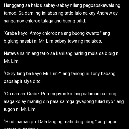
Hanggang sa halos sabay-sabay nilang pagpapakawala ng
tamod. Sa dami ng inilabas ng tatlo lalo na kay Andrew ay
nangamoy chlorox talaga ang buong silid.
“Grabe kayo. Amoy chlorox na ang buong kwarto.” ang
biglang nasabi ni Mr. Lim sabay tawa ng malakas.
Natawa na rin ang tatlo sa kanilang narinig mula sa bibig ni
Mr. Lim.
“Okey lang ba kayo Mr. Lim?” ang tanong ni Tony habang
papalapit siya dito.
“Oo naman. Grabe. Pero ngayon ko lang nalaman na itong
alaga ko ay mahilig din pala sa mga gwapong tulad nyo.” ang
tugon ni Mr. Lim.
“Hindi naman po. Dala lang ng matinding libog.” ang tugon