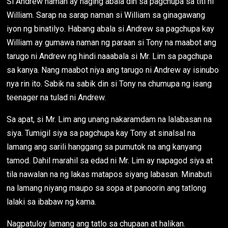
Si Andrew naman ay naging abala din sa pagchupa sa titi ni
William. Sarap na sarap naman si William sa ginagawang
iyon ng binatilyo. Habang abala si Andrew sa pagchupa kay
William ay gumawa naman ng paraan si Tony na maabot ang
tarugo ni Andrew ng hindi naaabala si Mr. Lim sa pagchupa
sa kanya. Nang maabot niya ang tarugo ni Andrew ay isinubo
nya rin ito. Sabik na sabik din si Tony na chumupa ng isang
teenager na tulad ni Andrew.
Sa apat, si Mr. Lim ang unang nakaramdam na lalabasan na
siya. Tumigil siya sa pagchupa kay Tony at sinalsal na
lamang ang sarili hanggang sa pumutok na ang kanyang
tamod. Dahil marahil sa edad ni Mr. Lim ay napagod siya at
tila nawalan na ng lakas matapos siyang labasan. Minabuti
na lamang niyang maupo sa sopa at panoorin ang tatlong
lalaki sa ibabaw ng kama.
Nagpatuloy lamang ang tatlo sa chupaan at halikan.