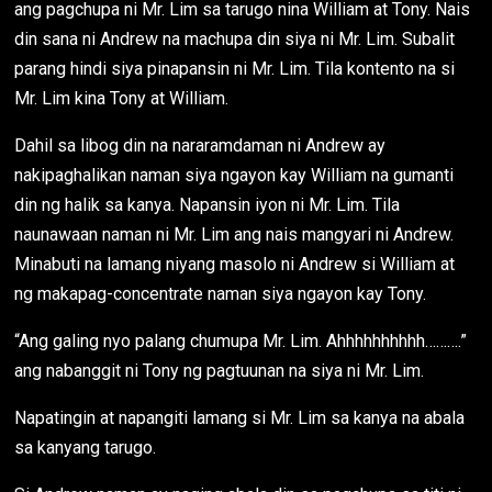
ang pagchupa ni Mr. Lim sa tarugo nina William at Tony. Nais
din sana ni Andrew na machupa din siya ni Mr. Lim. Subalit
parang hindi siya pinapansin ni Mr. Lim. Tila kontento na si
Mr. Lim kina Tony at William.
Dahil sa libog din na nararamdaman ni Andrew ay
nakipaghalikan naman siya ngayon kay William na gumanti
din ng halik sa kanya. Napansin iyon ni Mr. Lim. Tila
naunawaan naman ni Mr. Lim ang nais mangyari ni Andrew.
Minabuti na lamang niyang masolo ni Andrew si William at
ng makapag-concentrate naman siya ngayon kay Tony.
“Ang galing nyo palang chumupa Mr. Lim. Ahhhhhhhhhh……….”
ang nabanggit ni Tony ng pagtuunan na siya ni Mr. Lim.
Napatingin at napangiti lamang si Mr. Lim sa kanya na abala
sa kanyang tarugo.