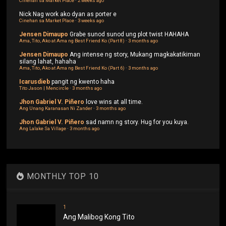
Cinehan sa Market Place
·
2 weeks ago
Nick
Nag work ako dyan as porter e
Cinehan sa Market Place
·
3 weeks ago
Jensen Dimaupo
Grabe sunod sunod ung plot twist HAHAHA
Ama, Tito, Ako at Ama ng Best Friend Ko (Part 8)
·
3 months ago
Jensen Dimaupo
Ang intense ng story, Mukang magkakatikiman
silang lahat, hahaha
Ama, Tito, Ako at Ama ng Best Friend Ko (Part 6)
·
3 months ago
Icarusdieb
pangit ng kwento haha
Tito Jason | Mencircle
·
3 months ago
Jhon Gabriel V. Piñero
love wins at all time.
Ang Unang Karanasan Ni Zander
·
3 months ago
Jhon Gabriel V. Piñero
sad namn ng story. Hug for you kuya.
Ang Lalake Sa Village
·
3 months ago
MONTHLY TOP 10
1
Ang Malibog Kong Tito