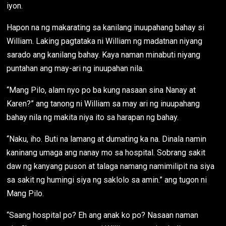
iyon.
Hapon na ng makarating sa kanilang inuupahang bahay si
William. Laking pagtataka ni William ng madatnan niyang
sarado ang kanilang bahay. Kaya naman minabuti niyang
puntahan ang may-ari ng inuupahan nila.
“Mang Pilo, alam nyo po ba kung nasaan sina Nanay at
Karen?” ang tanong ni William sa may ari ng inuupahang
bahay nila ng makita niya ito sa harapan ng bahay.
“Naku, iho. Buti na lamang at dumating ka na. Dinala namin
kaninang umaga ang nanay mo sa hospital. Sobrang sakit
daw ng kanyang puson at talaga namang namimilipit na siya
sa sakit ng humingi siya ng saklolo sa amin.” ang tugon ni
Mang Pilo.
“Saang hospital po? Eh ang anak ko po? Nasaan naman