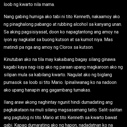
loob ng kwarto nila mama.
Nang gabing humiga ako tabi ni tito Kenneth, nakaamoy ako
ng pinaghalong pabango at rubbing alcohol sa kanyang unan.
Sa aking pagsisiyasat, doon ko napagtantong ang amoy na
iyon ay nagkalat sa buong kutson at sa kumot niya. Mas
matindi pa nga ang amoy ng Clorox sa kutson.
Kinutuban ako na tila may kakaibang bagay silang ginawa
kagabi kaya nag-isip ako ng paraan upang magkaroon ako ng
silipan mula sa kabilang kwarto. Nagulat ako ng biglang
pumasok sa loob si tito Mario. Ipinaliwanag ko na nadoon
ako upang hanapin ang gagambang tumakas.
Ilang araw akong naghintay ngunit hindi dumadating ang
pagkakataon na muli silang magsasamang tatlo. Salit-salitan
ang pagtulog ni tito Mario at tito Kenneth sa kwarto bawat
gabi. Kapag dumarating ako ng hapon, nadadatnan ko na