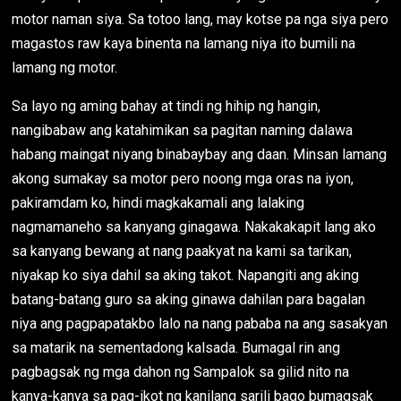
motor naman siya. Sa totoo lang, may kotse pa nga siya pero
magastos raw kaya binenta na lamang niya ito bumili na
lamang ng motor.
Sa layo ng aming bahay at tindi ng hihip ng hangin,
nangibabaw ang katahimikan sa pagitan naming dalawa
habang maingat niyang binabaybay ang daan. Minsan lamang
akong sumakay sa motor pero noong mga oras na iyon,
pakiramdam ko, hindi magkakamali ang lalaking
nagmamaneho sa kanyang ginagawa. Nakakakapit lang ako
sa kanyang bewang at nang paakyat na kami sa tarikan,
niyakap ko siya dahil sa aking takot. Napangiti ang aking
batang-batang guro sa aking ginawa dahilan para bagalan
niya ang pagpapatakbo lalo na nang pababa na ang sasakyan
sa matarik na sementadong kalsada. Bumagal rin ang
pagbagsak ng mga dahon ng Sampalok sa gilid nito na
kanya-kanya sa pag-ikot ng kanilang sarili bago bumagsak