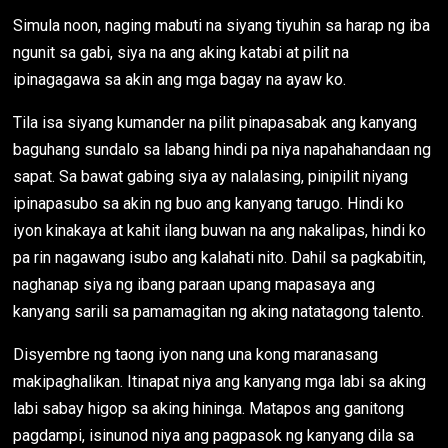
Simula noon, naging mabuti na siyang tiyuhin sa harap ng iba
ngunit sa gabi, siya na ang aking katabi at pilit na
ipinagagawa sa akin ang mga bagay na ayaw ko.
Tila isa siyang kumander na pilit pinapasabak ang kanyang
baguhang sundalo sa labang hindi pa niya napahahandaan ng
sapat. Sa bawat gabing siya ay nalalasing, pinipilit niyang
ipinapasubo sa akin ng buo ang kanyang tarugo. Hindi ko
iyon kinakaya at kahit ilang buwan na ang nakalipas, hindi ko
pa rin nagawang isubo ang kalahati nito. Dahil sa pagkabitin,
naghanap siya ng ibang paraan upang mapasaya ang
kanyang sarili sa pamamagitan ng aking natatagong talento.
Disyembre ng taong iyon nang una kong maranasang
makipaghalikan. Itinapat niya ang kanyang mga labi sa aking
labi sabay higop sa aking hininga. Matapos ang ganitong
pagdampi, isinunod niya ang pagpasok ng kanyang dila sa