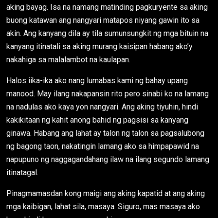
aking bayag. Isa na namang matinding pagkuryente sa aking
buong katawan ang nangyari matapos niyang gawin ito sa
akin. Ang kanyang dila ay tila sumunsungkit ng mga bituin na
kanyang itinatali sa aking murang kaisipan habang ako’y
nakahiga sa malalambot na kaulapan.
Halos iika-ika ako nang lumabas kami ng bahay upang
manood. May ilang nakapansin rito pero sinabi ko na lamang
na nadulas ako kaya yon nangyari. Ang aking tiyuhin, hindi
kakikitaan ng kahit anong bahid ng pagsisi sa kanyang
ginawa. Habang ang lahat ay talon ng talon sa pagsalubong
ng bagong taon, nakatingin lamang ako sa himpapawid na
napupuno ng naggagandahang ilaw na ilang segundo lamang
itinatagal.
Pinagmamasdan kong maigi ang aking kapatid at ang aking
mga kaibigan, lahat sila, masaya. Siguro, mas masaya ako