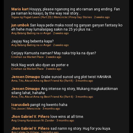
Mario kart
Houyyy, please nganong ing ato raman ang ending. Fan
pa naman ko kaayo, by the way real story...
Sigaw ng Pugad Lawin (Part 23) | Mencircle | Pinoy Gay Stories
·
2 weeks ago
jun umbok
San kaya pede maka nood ng ganyan ganyan fantasy ko
eh hehe may lumalaspag sakin na 25 yo plus na...
Ang Batang Bading na si Angel
·
2 weeks ago
Jayjay
Nag bebenta kapa?
Ang Batang Bading na si Angel
·
2 weeks ago
Cerjayy
Kamusta naman? May naka trip ka na dyan?
Cinehan sa Market Place
·
2 weeks ago
Nick
Nag work ako dyan as porter e
Cinehan sa Market Place
·
3 weeks ago
Jensen Dimaupo
Grabe sunod sunod ung plot twist HAHAHA
Ama, Tito, Ako at Ama ng Best Friend Ko (Part 8)
·
3 months ago
Jensen Dimaupo
Ang intense ng story, Mukang magkakatikiman
silang lahat, hahaha
Ama, Tito, Ako at Ama ng Best Friend Ko (Part 6)
·
3 months ago
Icarusdieb
pangit ng kwento haha
Tito Jason | Mencircle
·
3 months ago
Jhon Gabriel V. Piñero
love wins at all time.
Ang Unang Karanasan Ni Zander
·
3 months ago
Jhon Gabriel V. Piñero
sad namn ng story. Hug for you kuya.
Ang Lalake Sa Village
·
3 months ago