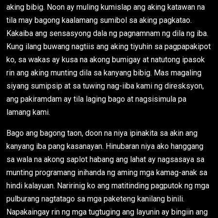
aking bibig. Noon ay muling kumislap ang aking katawan na
tila may bagong kaalamang sumibol sa aking pagkatao.
Kakaiba ang sensasyong dala ng pagnamnam ng dila ng iba.
Kung ilang buwang nagtiis ang aking tiyuhin sa pagpapakipot
ko, sa wakas ay kusa na akong bumigay at natutong ipasok
rin ang aking munting dila sa kanyang bibig. Mas magaling
siyang sumipsip at sa tuwing nag-iiba kami ng diresksyon,
ang pakiramdam ay tila laging bago at nagsisimula pa
lamang kami.
Bago ang bagong taon, doon na niya ipinakita sa akin ang
kanyang iba pang kasanayan. Hinubaran niya ako hanggang
sa wala na akong saplot habang ang lahat ay nagsasaya sa
munting programang inihanda ng aming mga kamag-anak sa
hindi kalayuan. Naririnig ko ang matitinding pagputok ng mga
pulburang nagtatago sa mga paketeng kanilang binili.
Napakaingay rin ng mga tugtuging ang layunin ay bingiin ang