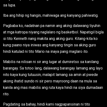
sa lupa.
Iba ang hihip ng hangin, mahiwaga ang kanyang pahiwatig.
Pagbaba ko, nadatnan pa namin ang aking dalawang tiyuhin
at mga katropa niyang naglalaro ng basketbol. Napatigil bigla
si tito Kenneth nang makita ang aking guro. Kitang-kita ko
kung paano niya iniwas ang kanyang tingin sa aking guro
hindi katulad ni tito Mario na inaya pang maglaro ito.
Mabilis na nilisan ni sir ang lugar at dumiretso sa kanilang
barangay. Sa totoo lang, dalawang barangay lamang ang layo
nito kaya kung tutuusin, malapit lamang sa amin at pwede
akong ihatid sundo ni sir pero mayroong daan na mula sa
kanila ang mas mabilis ang ruta kaya hindi na siya dumadaan
rito.
Pagdating sa bahay, hindi kami nagpapansinan ni tito