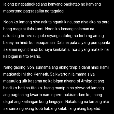
lalong pinapatingkad ang kanyang pagkatao ng kanyang
maporteng pagsasalita ng tagalog.
Noon ko lamang siya nakita ngunit kinausap niya ako na para
bang magkakilala kami. Noon ko lamang nalaman na
nakailang beses na pala siyang natulog sa loob ng aming
bahay na hindi ko napapansin. Dati na pala siyang pumupunta
sa amin ngunit hindi ko siya kinikilatis. Isa siyang matalik na
kaibigan ni tito Mario.
Nang gabing iyon, sumama ang aking timpla dahil hindi kami
magkatabi ni tito Kenneth. Sa kwarto nila mama siya
matutulog ulit kasama ng kaibigan niyang si Amigo at ang
hindi ko bati na tito ko. Isang manipis na plywood lamang
ang pagitan ng kwarto namin pero pakiramdam ko, isang
dagat ang kailangan kong languyin. Nakatulog na lamang ako
sa sama ng aking loob habang katabi ang aking kapatid.