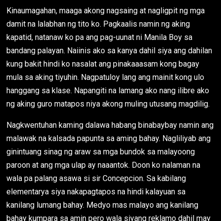
Kinaumagahan, maaga akong nagsaing at nagligpit ng mga
damit na lalabhan ng tito ko. Pagkaalis namin ng aking
kapatid, natanaw ko pa ang pag-uunat ni Manila Boy sa
bandang palayan. Naiinis ako sa kanya dahil siya ang dahilan
kung bakit hindi ko nasalat ang pinakaaasam kong bagay
mula sa aking tiyuhin. Nagpatuloy lang ang mainit kong ulo
hanggang sa klase. Napangiti na lamang ako nang ilibre ako
ng aking guro matapos niya akong muling utusang magdilig.
Nagkwentuhan kaming dalawa habang binabaybay namin ang
malawak na kalsada papunta sa aming bahay. Nagliliyab ang
ginintuang sinag ng araw sa mga bundok sa malayoong
paroon at ang mga ulap ay naaantok. Doon ko nalaman na
wala pa palang asawa si sir Concepcion. Sa kabilang
elementarya siya nakapagtapos na hindi kalayuan sa
kanilang lumang bahay. Medyo mas malayo ang kanilang
bahay kumpara sa amin pero wala siyang reklamo dahil may