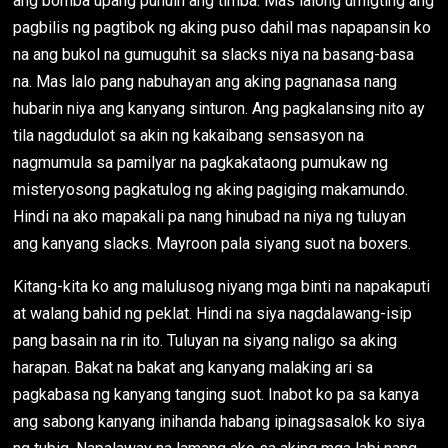
ang bomba upang punuin ang timba. Mas lalong umigting ang
pagbilis ng pagtibok ng aking puso dahil mas napapansin ko
na ang bukol na gumuguhit sa slacks niya na basang-basa
na. Mas lalo pang nabuhayan ang aking pagnanasa nang
hubarin niya ang kanyang sinturon. Ang pagkalansing nito ay
tila nagdudulot sa akin ng kakaibang sensasyon na
nagmumula sa pamilyar na pagkakataong pumukaw ng
misteryosong pagkatulog ng aking pagiging makamundo.
Hindi na ako mapakali pa nang hinubad na niya ng tuluyan
ang kanyang slacks. Mayroon pala siyang suot na boxers.
Kitang-kita ko ang malulusog niyang mga binti na napakaputi
at walang bahid ng peklat. Hindi na siya nagdalawang-isip
pang basain na rin ito. Tuluyan na siyang naligo sa aking
harapan. Bakat na bakat ang kanyang malaking ari sa
pagkabasa ng kanyang tanging suot. Inabot ko pa sa kanya
ang sabong kanyang inihanda habang ipinagsasalok ko siya