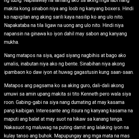
ng tubig. Napalaway na lamang ako sa aking mga labi nang
makita kong sinabon niya ang loob ng kanyang boxers. Hindi
ko napigilan ang aking sarili kaya nasilip ko ang ulo nito.
Napakataba na tila ligaw na uong ang ulo nito. Hindi niya
napansin na ginawa ko iyon dahil may sabon ang kanyang
mukha.
Nang matapos na siya, agad siyang nagbihis at bago ako
umalis, inabutan niya ako ng bente. Sinabihan niya akong
ipambaon ko daw iyon at huwag gagastusin kung saan-saan.
Matapos ang pagsama ko sa aking guro, dali-dali akong
umuwi sa amin upang makita si tito Kenneth pero wala siya
roon. Gabing-gabi na siya nang dumating at may kasama
pang kaibigan. Interesante ang itsura ng kanyang kasama na
maputi ang balat at may suot na hikaw sa kanang tenga.
Nakasuot ng maluwag na puting damit ang lalaking iyon na
kulay tanso ang buhok. Mapupungay ang mga mata na mas