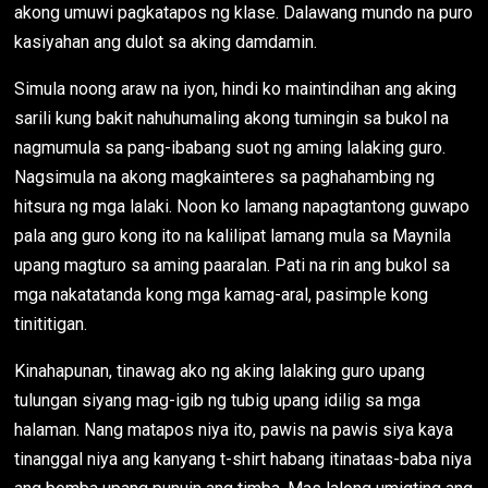
akong umuwi pagkatapos ng klase. Dalawang mundo na puro
kasiyahan ang dulot sa aking damdamin.
Simula noong araw na iyon, hindi ko maintindihan ang aking
sarili kung bakit nahuhumaling akong tumingin sa bukol na
nagmumula sa pang-ibabang suot ng aming lalaking guro.
Nagsimula na akong magkainteres sa paghahambing ng
hitsura ng mga lalaki. Noon ko lamang napagtantong guwapo
pala ang guro kong ito na kalilipat lamang mula sa Maynila
upang magturo sa aming paaralan. Pati na rin ang bukol sa
mga nakatatanda kong mga kamag-aral, pasimple kong
tinititigan.
Kinahapunan, tinawag ako ng aking lalaking guro upang
tulungan siyang mag-igib ng tubig upang idilig sa mga
halaman. Nang matapos niya ito, pawis na pawis siya kaya
tinanggal niya ang kanyang t-shirt habang itinataas-baba niya