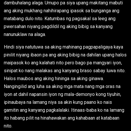
dambuhalang alaga. Umupo pa siya upang makitang mabuti
ang aking mukhang nahihirapang ipasok sa bunganga ang
matabang dulo nito. Katumbas ng pagsakal sa leeg ang
pwersahan niyang pagdildil ng aking bibig sa kanyang
nanunuklaw na alaga.
Hindi siya natutuwa sa aking mahinang pagpapaligaya kaya
pinilit niyang ibaon pa ang aking bibig na dahilan upang halos
maipasok ko ang kalahati nito pero bago pa mangyari iyon,
sinipat ko nang malakas ang kanyang braso sabay luwa nito.
Halos maubos ang aking hininga sa aking ginawa.
Nangingilid ang luha sa aking mga mata nang mga oras na
iyon at dahil napansin iyon ng mala-demonyo kong tiyuhin,
ipinaubaya na lamang niya sa akin kung paano ko nais
gamitin ang kanyang pagkalalaki. Itinaas-baba ko na lamang
ito habang pilit na hinahawakan ang kahabaan at katabaan
nito.