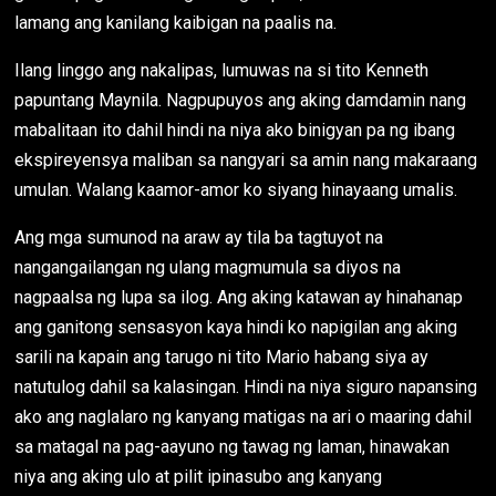
lamang ang kanilang kaibigan na paalis na.
Ilang linggo ang nakalipas, lumuwas na si tito Kenneth
papuntang Maynila. Nagpupuyos ang aking damdamin nang
mabalitaan ito dahil hindi na niya ako binigyan pa ng ibang
ekspireyensya maliban sa nangyari sa amin nang makaraang
umulan. Walang kaamor-amor ko siyang hinayaang umalis.
Ang mga sumunod na araw ay tila ba tagtuyot na
nangangailangan ng ulang magmumula sa diyos na
nagpaalsa ng lupa sa ilog. Ang aking katawan ay hinahanap
ang ganitong sensasyon kaya hindi ko napigilan ang aking
sarili na kapain ang tarugo ni tito Mario habang siya ay
natutulog dahil sa kalasingan. Hindi na niya siguro napansing
ako ang naglalaro ng kanyang matigas na ari o maaring dahil
sa matagal na pag-aayuno ng tawag ng laman, hinawakan
niya ang aking ulo at pilit ipinasubo ang kanyang