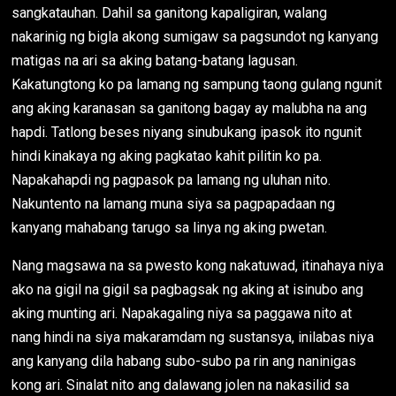
sangkatauhan. Dahil sa ganitong kapaligiran, walang
nakarinig ng bigla akong sumigaw sa pagsundot ng kanyang
matigas na ari sa aking batang-batang lagusan.
Kakatungtong ko pa lamang ng sampung taong gulang ngunit
ang aking karanasan sa ganitong bagay ay malubha na ang
hapdi. Tatlong beses niyang sinubukang ipasok ito ngunit
hindi kinakaya ng aking pagkatao kahit pilitin ko pa.
Napakahapdi ng pagpasok pa lamang ng uluhan nito.
Nakuntento na lamang muna siya sa pagpapadaan ng
kanyang mahabang tarugo sa linya ng aking pwetan.
Nang magsawa na sa pwesto kong nakatuwad, itinahaya niya
ako na gigil na gigil sa pagbagsak ng aking at isinubo ang
aking munting ari. Napakagaling niya sa paggawa nito at
nang hindi na siya makaramdam ng sustansya, inilabas niya
ang kanyang dila habang subo-subo pa rin ang naninigas
kong ari. Sinalat nito ang dalawang jolen na nakasilid sa