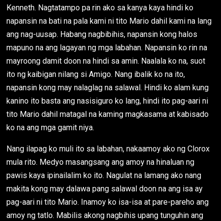
Kenneth. Nagtatampo pa rin ako sa kanya kaya hindi ko
napansin na bati na pala kami ni tito Mario dahil kami na lang
ang nag-uusap. Habang nagbibihis, napansin kong halos
mapuno na ang lagayan ng mga labahan. Napansin ko rin na
mayroong damit doon na hindi sa amin. Naalala ko na, suot
ito ng kaibigan nilang si Amigo. Nang ibalik ko na ito,
napansin kong may nalaglag na salawal. Hindi ko alam kung
kanino ito basta ang nasisiguro ko lang, hindi ito pag-aari ni
tito Mario dahil matagal na kaming magkasama at kabisado
ko na ang mga gamit niya.
Nang ilapag ko muli ito sa labahan, nakaamoy ako ng Clorox
mula rito. Medyo masangsang ang amoy na hinaluan ng
pawis kaya ipinailalim ko ito. Nagulat na lamang ako nang
makita kong may dalawa pang salawal doon na ang isa ay
pag-aari ni tito Mario. Inamoy ko isa-isa at pare-pareho ang
amoy ng tatlo. Mabilis akong nagbihis upang tunguhin ang