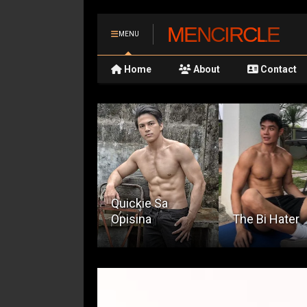
MENCIRCLE
MENU
Home
About
Contact
uickie Sa
pisina
The Bi Hater
Awakening 2