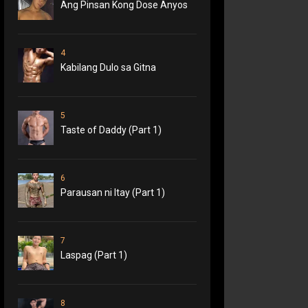
Ang Pinsan Kong Dose Anyos
4
Kabilang Dulo sa Gitna
5
Taste of Daddy (Part 1)
6
Parausan ni Itay (Part 1)
7
Laspag (Part 1)
8