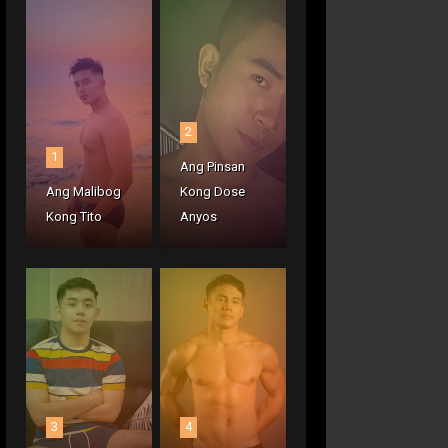
2
1
Ang Pinsan
Ang Malibog
Kong Dose
Kong Tito
Anyos
3
4