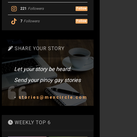
221
Followers
Follow
7
Followers
Follow
SHARE YOUR STORY
Let your story be heard.
Send your pinoy gay stories
-
stories@mencircle.com
WEEKLY TOP 6