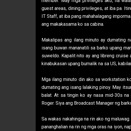
member. May mga privileges ako, na wala
guest areas, dining privileges, at iba pa. Iti
IT Staff, at iba pang mahahalagang impormas
ang makakasama ko sa cabina.
Makalipas ang ilang minuto ay dumating n
isang buwan mananatili sa barko upang man
suweldo. Kapalit nito ay ang libreng cruise 
kinabukasan upang bumalik na sa US, kabila
Mga ilang minuto din ako sa workstation k
dumating ang isang lalaking pinoy. May its
balat. At sa tingin ko ay nasa mid-30s na 
Roger. Siya ang Broadcast Manager ng barko
Sa wakas nakahinga na rin ako ng maluwag. 
pananghalian na rin ng mga oras na iyon, n