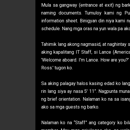
Mula sa gangway (entrance at exit) ng bar
naming documents. Tumuloy kami ng Purs
information sheet. Binigyan din niya kami 
schedule. Nang mga oras na yun wala pa ako
Tahimik lang akong nagmasid, at naghintay 
aking kapalitang IT Staff, si Lance (Americ
'Welcome aboard. I'm Lance. How are you?' 
Ross.' tugon ko.
Sa aking palagay halos kasing edad ko lang
rin lang siya ay nasa 5' 11”. Nagpunta mu
ng brief orientation. Nalaman ko na sa isa
ako sa mga guests ng barko.
Nalaman ko na “Staff” ang category ko bi