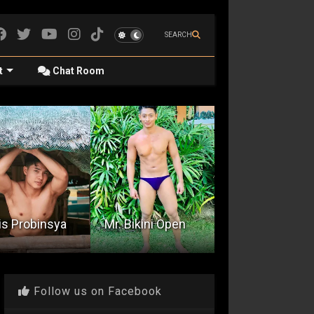
SEARCH
t
Chat Room
Quicky With A
Acquaintance
 Bikini Open
Resort Guard
Party
Follow us on Facebook