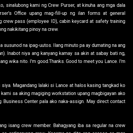
ko, sinalubong kami ng Crew Purser, at kinuha ang mga dala
er's Office upang mag-fill-up ng ilan forms at general
ng crew pass (employee ID), cabin keycard at safety training
ng nakikitang pinoy na crew.
sa susunod na ipag-uutos. Ilang minuto pa ay dumating na ang
an). Inabot niya ang kanyang kamay sa akin at sabay bati ng,
ang wika nito. I'm good.Thanks. Good to meet you Lance. I'm
 siya. Magandang lalaki si Lance at halos kasing tangkad ko
na kami sa aking magiging workstation upang magbigayan ako
ng Business Center pala ako naka-assign. May direct contact
lang isang crew member. Bahagyang iba sa regular na crew