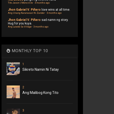
Tito Jason | Mencircle
·
3 months ago
Jhon Gabriel V. Piñero
love wins at all time.
Ang Unang Karanasan Ni Zander
·
3 months ago
Jhon Gabriel V. Piñero
sad namn ng story.
Hug for you kuya.
Ang Lalake Sa Village
·
3 months ago
MONTHLY TOP 10
1
Sikreto Namin Ni Tatay
2
Ang Malibog Kong Tito
3