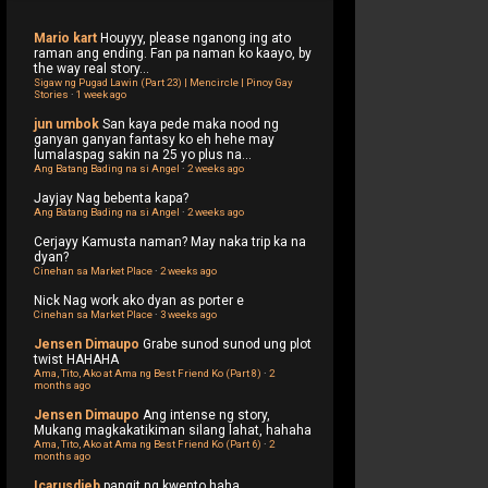
Mario kart
Houyyy, please nganong ing ato
raman ang ending. Fan pa naman ko kaayo, by
the way real story...
Sigaw ng Pugad Lawin (Part 23) | Mencircle | Pinoy Gay
Stories
·
1 week ago
jun umbok
San kaya pede maka nood ng
ganyan ganyan fantasy ko eh hehe may
lumalaspag sakin na 25 yo plus na...
Ang Batang Bading na si Angel
·
2 weeks ago
Jayjay
Nag bebenta kapa?
Ang Batang Bading na si Angel
·
2 weeks ago
Cerjayy
Kamusta naman? May naka trip ka na
dyan?
Cinehan sa Market Place
·
2 weeks ago
Nick
Nag work ako dyan as porter e
Cinehan sa Market Place
·
3 weeks ago
Jensen Dimaupo
Grabe sunod sunod ung plot
twist HAHAHA
Ama, Tito, Ako at Ama ng Best Friend Ko (Part 8)
·
2
months ago
Jensen Dimaupo
Ang intense ng story,
Mukang magkakatikiman silang lahat, hahaha
Ama, Tito, Ako at Ama ng Best Friend Ko (Part 6)
·
2
months ago
Icarusdieb
pangit ng kwento haha