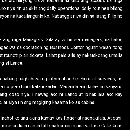
 sa ordinaryong crew. Kasama na dito ang access sa mga
nuro niya rin sa akin ang daily operations, daily routines bilang
yon na kakailanganin ko. Nabanggit niya din na isang Filipino
a ang mga Managers. Sila ay volunteer managers, na halos
gasiwa sa operation ng Business Center, ngunit walan itong
at roundtrip air tickets. Lahat pala sila ay nakatakdang umalis
ng si Lance.
o habang nagbabasa ng information brochure at services, ng
ura ito pero hindi katangkadan. Maganda ang kulay ng kanyang
ang edad niya. Tinawag ako ni Lance at ipinakilala ako kay
, at siya rin ang magiging kasama ko sa cabina.
Inabot ko ang aking kamay kay Roger at nagpakilala. At dahil
apagkasunduan namin tatlo na kumain muna sa Lido Cafe, kung