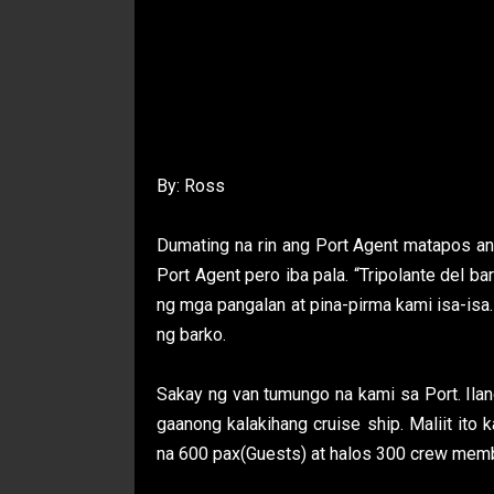
By: Ross
Dumating na rin ang Port Agent matapos ang
Port Agent pero iba pala. “Tripolante del ba
ng mga pangalan at pina-pirma kami isa-isa. 
ng barko.
Sakay ng van tumungo na kami sa Port. Ilan
gaanong kalakihang cruise ship. Maliit ito
na 600 pax(Guests) at halos 300 crew memb