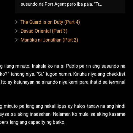
susundo na Port Agent pero iba pala. “Tr...
The Guard is on Duty (Part 4)
Davao Oriental (Part 3)
Mantika ni Jonathan (Part 2)
 ilang minuto. Inakala ko na si Pablo pa rin ang susundo na
rko?” tanong niya. “Si.” tugon namin. Kinuha niya ang checklist
Ito ay katunayan na sinundo niya kami para ihatid sa terminal
g minuto pa lang ang nakalilipas ay halos tanaw na ang hindi
 kaysa sa aking inaasahan. Nalaman ko mula sa aking kasama
ers lang ang capacity ng barko.