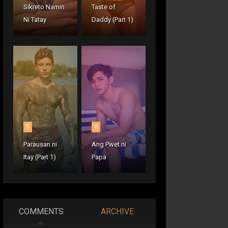
Sikreto Namin
Taste of
Ni Tatay
Daddy (Part 1)
5
6
Parausan ni
Ang Pwet ni
Itay (Part 1)
Papa
COMMENTS
ARCHIVE