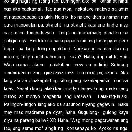
ko ang hugis ng isang tao. Lumingon ako sa kanan at hindi
nga ako nagkamali. Tao nga iyon, nakatayo malayo sa amin
at nagpapabasa sa ulan. Naisip ko na ang drama naman nun
para magpaulan pa, straight na straight kasi ang tindig niya
na parang binabalewala lang ang masamang panahon sa
paligid niya. Hindi ko na sana papansinin ang taong iyon pero
bigla na lang itong napaluhod. Nagkaroon naman ako ng
interes, may nagshoshooting kaya? Haha, imposible yon.
Wala naman akong nakikitang crew sa paligid. Sobrang
madamdamin ang ginagawa niya. Lumuhod pa, hanep. Ako
lang ata sa pinakagilid ng silong ang nakakapansin dun sa
lalaki. Nasabi kong lalaki kasi medyo tanaw kong maiksi ang
buhok at medyo maganda ang katawan. Lalaking-lalaki.
Palingon-lingon lang ako sa susunod niyang gagawin. Baka
may mas madrama pa dyan, haha. Gugulong- gulong kaya
siya na parang baliw? XD Haha. 'Wag mong pagtawanan ang
tao, ang sama mo.' singit ng konsensya ko. Ayoko na nga.