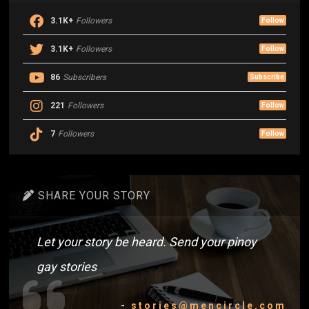
3.1K+
Followers
Follow
3.1K+
Followers
Follow
86
Subscribers
Subscribe
221
Followers
Follow
7
Followers
Follow
SHARE YOUR STORY
Let your story be heard. Send your pinoy
gay stories
-
stories@mencircle.com