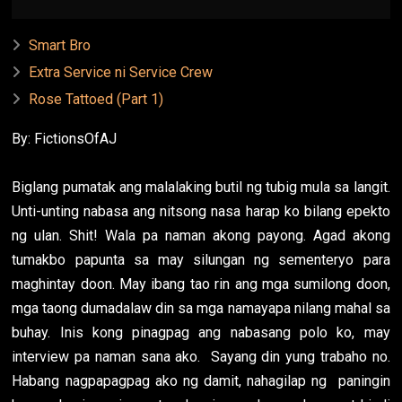
Smart Bro
Extra Service ni Service Crew
Rose Tattoed (Part 1)
By: FictionsOfAJ
Biglang pumatak ang malalaking butil ng tubig mula sa langit.
Unti-unting nabasa ang nitsong nasa harap ko bilang epekto
ng ulan. Shit! Wala pa naman akong payong. Agad akong
tumakbo papunta sa may silungan ng sementeryo para
maghintay doon. May ibang tao rin ang mga sumilong doon,
mga taong dumadalaw din sa mga namayapa nilang mahal sa
buhay. Inis kong pinagpag ang nabasang polo ko, may
interview pa naman sana ako. Sayang din yung trabaho no.
Habang nagpapagpag ako ng damit, nahagilap ng paningin