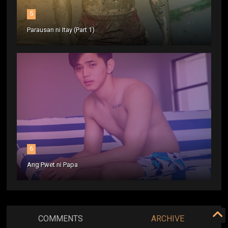
5
Parausan ni Itay (Part 1)
6
Ang Pwet ni Papa
COMMENTS
ARCHIVE