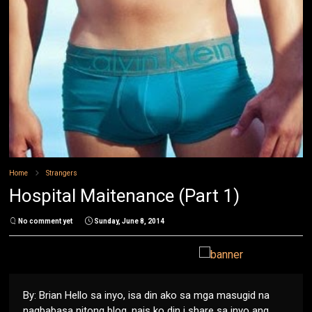
Home
Strangers
Hospital Maitenance (Part 1)
No comment yet
Sunday, June 8, 2014
By: Brian Hello sa inyo, isa din ako sa mga masugid na
nagbabasa nitong blog, nais ko din i share sa inyo ang