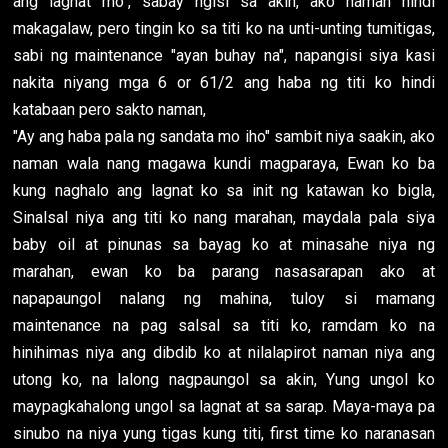
ang lagnat mo", sabay ngisi sa akin, ako naman hindi
makagalaw, pero tingin ko sa titi ko na unti-unting tumitigas,
sabi ng maintenance "ayan buhay na", napangisi siya kasi
nakita niyang mga 6 or 61/2 ang haba ng titi ko hindi
katabaan pero sakto naman,
"Ay ang haba pala ng sandata mo iho" sambit niya saakin, ako
naman wala nang magawa kundi magparaya, Ewan ko ba
kung naghalo ang lagnat ko sa init ng katawan ko bigla,
Sinalsal niya ang titi ko nang marahan, maydala pala siya
baby oil at pinunas sa bayag ko at minasahe niya ng
marahan, ewan ko ba parang nasasarapan ako at
napapaungol nalang ng mahina, tuloy si mamang
maintenance na pag salsal sa titi ko, ramdam ko na
hinihimas niya ang dibdib ko at nilalapirot naman niya ang
utong ko, na lalong nagpaungol sa akin, Yung ungol ko
maypagkahalong ungol sa lagnat at sa sarap. Maya-maya pa
sinubo na niya yung tigas kung titi, first time ko naranasan