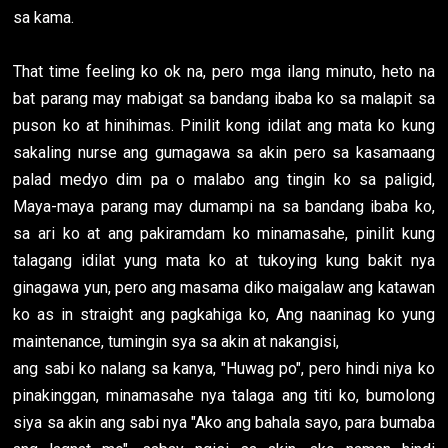
sa kama.
That time feeling ko ok na, pero mga ilang minuto, heto na
bat parang may mabigat sa bandang ibaba ko sa malapit sa
puson ko at hinihimas. Pinilit kong idilat ang mata ko kung
sakaling nurse ang gumagawa sa akin pero sa kasamaang
palad medyo dim pa o malabo ang tingin ko sa paligid,
Maya-maya parang may dumampi na sa bandang ibaba ko,
sa ari ko at ang pakiramdam ko minamasahe, pinilit kung
talagang idilat yung mata ko at tukoying kung bakit nya
ginagawa yun, pero ang masama diko maigalaw ang katawan
ko as in straight ang pagkahiga ko, Ang naaninag ko yung
maintenance, tumingin sya sa akin at nakangisi,
ang sabi ko nalang sa kanya, "Huwag po", pero hindi niya ko
pinakinggan, minamasahe nya talaga ang titi ko, bumolong
siya sa akin ang sabi nya "Ako ang bahala sayo, para bumaba