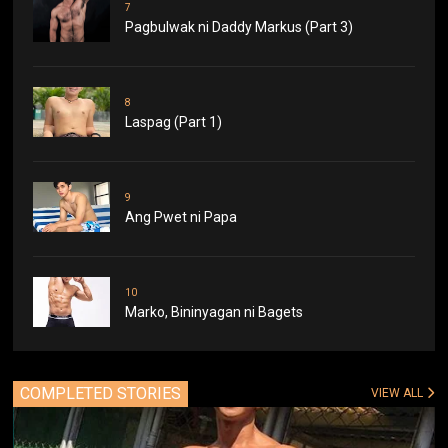
7
Pagbulwak ni Daddy Markus (Part 3)
8
Laspag (Part 1)
9
Ang Pwet ni Papa
10
Marko, Bininyagan ni Bagets
COMPLETED STORIES
VIEW ALL