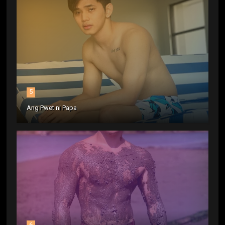
5
Ang Pwet ni Papa
6