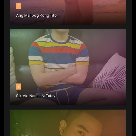
1
Ang Malibog Kong Tito
2
Sikreto Namin Ni Tatay