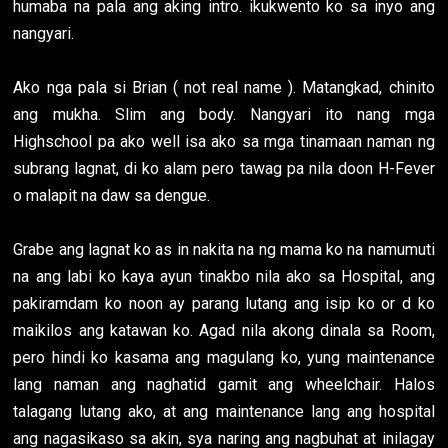
humaba na pala ang aking intro. ikukwento ko sa inyo ang
nangyari.
Ako nga pala si Brian ( not real name ). Matangkad, chinito
ang mukha. Slim ang body. Nangyari ito nang mga
Highschool pa ako well isa ako sa mga tinamaan naman ng
subrang lagnat, di ko alam pero tawag pa nila doon H-Fever
o malapit na daw sa dengue.
Grabe ang lagnat ko as in nakita na ng mama ko na namumuti
na ang labi ko kaya ayun tinakbo nila ako sa Hospital, ang
pakiramdam ko noon ay parang lutang ang isip ko or d ko
maikilos ang katawan ko. Agad nila akong dinala sa Room,
pero hindi ko kasama ang magulang ko, yung maintenance
lang naman ang naghatid gamit ang wheelchair. Halos
talagang lutang ako, at ang maintenance lang ang hospital
ang nagasikaso sa akin, sya naring ang nagbuhat at inilagay