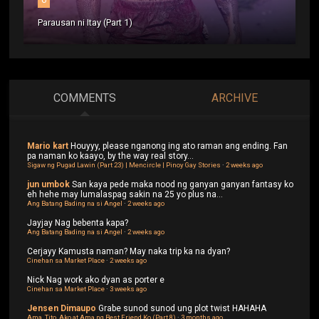
Parausan ni Itay (Part 1)
COMMENTS
ARCHIVE
Mario kart
Houyyy, please nganong ing ato raman ang ending. Fan
pa naman ko kaayo, by the way real story...
Sigaw ng Pugad Lawin (Part 23) | Mencircle | Pinoy Gay Stories
·
2 weeks ago
jun umbok
San kaya pede maka nood ng ganyan ganyan fantasy ko
eh hehe may lumalaspag sakin na 25 yo plus na...
Ang Batang Bading na si Angel
·
2 weeks ago
Jayjay
Nag bebenta kapa?
Ang Batang Bading na si Angel
·
2 weeks ago
Cerjayy
Kamusta naman? May naka trip ka na dyan?
Cinehan sa Market Place
·
2 weeks ago
Nick
Nag work ako dyan as porter e
Cinehan sa Market Place
·
3 weeks ago
Jensen Dimaupo
Grabe sunod sunod ung plot twist HAHAHA
Ama, Tito, Ako at Ama ng Best Friend Ko (Part 8)
·
3 months ago