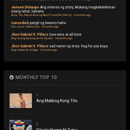
Jensen Dimaupo
Ang intense ng story, Mukang magkakatikiman
silang lahat, hahaha
Ama, Tito, Ako at Ama ng Best Friend Ko (Part 6)
·
3 months ago
Icarusdieb
pangit ng kwento haha
Tito Jason | Mencircle
·
3 months ago
Jhon Gabriel V. Piñero
love wins at all time.
Ang Unang Karanasan Ni Zander
·
3 months ago
Jhon Gabriel V. Piñero
sad namn ng story. Hug for you kuya.
Ang Lalake Sa Village
·
3 months ago
MONTHLY TOP 10
1
Ang Malibog Kong Tito
2
Sikreto Namin Ni Tatay