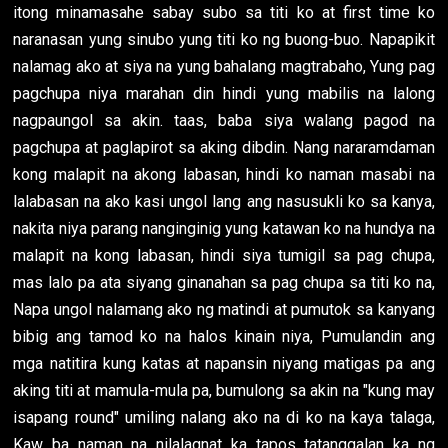
itong minamasahe sabay subo sa titi ko at first time ko
naranasan yung sinubo yung titi ko ng buong-buo. Napapikit
nalamag ako at siya na yung bahalang magtrabaho, Yung pag
pagchupa niya marahan din hindi yung mabilis na lalong
nagpaungol sa akin. taas, baba siya walang pagod na
pagchupa at paglapirot sa aking dibdin. Nang nararamdaman
kong malapit na akong labasan, hindi ko naman masabi na
lalabasan na ako kasi ungol lang ang nasusukli ko sa kanya,
nakita niya parang nanginginig yung katawan ko na hundya na
malapit na kong labasan, hindi siya tumigil sa pag chupa,
mas lalo pa ata siyang ginanahan sa pag chupa sa titi ko na,
Napa ungol nalamang ako ng matindi at pumutok sa kanyang
bibig ang tamod ko na halos kinain niya, Pumulandin ang
mga natitira kung katas at napansin niyang matigas pa ang
aking titi at mamula-mula pa, bumulong sa akin na "kung may
isapang round" umiling nalang ako na di ko na kaya talaga,
Kaw ba naman na nilalagnat ka tapos tatanggalan ka ng