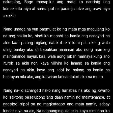
nakatulog, Bago mapapikit ang mata ko naririnig ung
kumakanta siya at sumisipol na parang solve ang araw niya
sa akin.
Nang umaga na yun pagmulat ko ng mata mga magulang ko
na ang nakita ko, hindi ko masabi sa kanila ang nangyari sa
akin kasi parang biglang natakot ako, kasi pano kung wala
uling bantay ako di babalikan nanaman ako nong mamang
maintenance nayun, kasi wala aong laban mamaya kung ano
iturok sa akin non, kaya nilihim ko lanang sa kanila ang
nangyari sa akin. kaya ang sabi ko nalang sa kanila na
bantayan nila ako, ang katwiran ko natatakot ako sa multo.
Nang na- discharged nako nang lumabas na ako ng kwarto
ko saktong pasalubong ang daan namin ng maintenance, at
nagsipol-sipol pa ng magkatagpo ang mata namin, sabay
kindat niya sa ain, Na nagpanginig sa akin, kaya simunpa ko