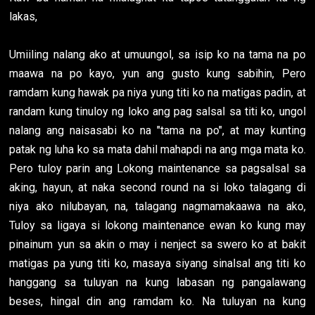
lakas,
Umiiling nalang ako at umuungol, sa isip ko na tama na po
maawa na po kayo, yun ang gusto kung sabihin, Pero
ramdam kung hawak pa niya yung titi ko na matigas padin, at
randam kung tinuloy ng loko ang pag salsal sa titi ko, ungol
nalang ang naisasabi ko na "tama na po", at may kunting
patak ng luha ko sa mata dahil mahapdi na ang mga mata ko.
Pero tuloy parin ang Lokong maintenance sa pagsalsal sa
aking, hayun, at naka second round na si loko talagang di
niya ako nilubayan, na, talagang nagmamakaawa na ako,
Tuloy sa ligaya si lokong maintenance ewan ko kung may
pinainum yun sa akin o may i nenject sa swero ko at bakit
matigas pa yung titi ko, masaya siyang sinalsal ang titi ko
hanggang sa tuluyan na kung labasan ng pangalawang
beses, hingal din ang ramdam ko. Na tuluyan na kung