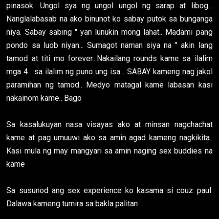
pinasok. Ungol sya ng ungol ungol ng sarap at libog...
Nanglalabasab na ako binunot ko sabay putok sa bunganga
niya. Sabay sabing " yan lunukin mong lahat.. Madami pang
pondo sa luob niyan... Sumagot naman siya na " akin lang
tamod at titi mo forever...Nakailang rounds kame sa ilalim
mga 4 . sa ilalim ng puno ung isa... SABAY kameng nag jakol
paramihan ng tamod.. Medyo matagal kame labasan kasi
nakainom kame.. Bago
Sa kasalukuyan nasa visayas ako at minsan nagchachat
kame at pag umuuwi ako sa amin agad kameng nagkikita..
Kasi mula ng may mangyari sa amin naging sex buddies na
kame
Sa susunod ang sex experience ko kasama si couz paul.
Dalawa kameng tumira sa bakla palitan