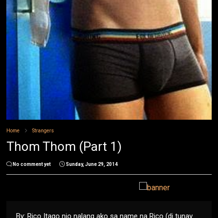
Home
Strangers
Thom Thom (Part 1)
No comment yet
Sunday, June 29, 2014
By: Rico Itago nio nalang ako sa name na Rico (di tunay