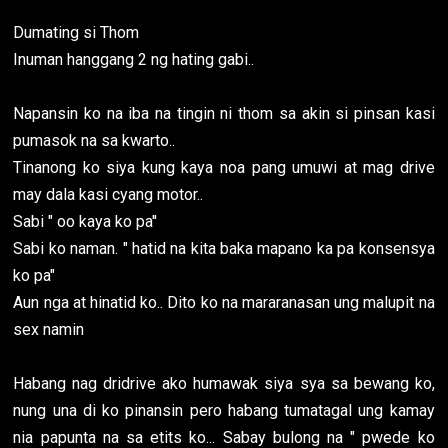
Dumating si Thom
Inuman hanggang 2 ng hating gabi..
Napansin ko na iba na tingin ni thom sa akin si pinsan kasi
pumasok na sa kwarto..
Tinanong ko siya kung kaya noa pang umuwi at mag drive
may dala kasi cyang motor..
Sabi " oo kaya ko pa''
Sabi ko naman. " hatid na kita baka mapano ka pa konsensya
ko pa"
Aun nga at hinatid ko.. Dito ko na mararanasan ung malupit na
sex namin
Habang nag dridrive ako humawak siya sya sa bewang ko,
nung una di ko pinansin pero habang tumatagal ung kamay
nia papunta na sa etits ko... Sabay bulong na " pwede ko