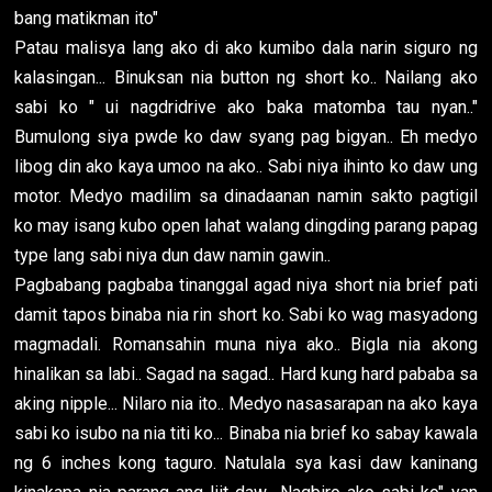
bang matikman ito"
Patau malisya lang ako di ako kumibo dala narin siguro ng
kalasingan... Binuksan nia button ng short ko.. Nailang ako
sabi ko " ui nagdridrive ako baka matomba tau nyan.."
Bumulong siya pwde ko daw syang pag bigyan.. Eh medyo
libog din ako kaya umoo na ako.. Sabi niya ihinto ko daw ung
motor. Medyo madilim sa dinadaanan namin sakto pagtigil
ko may isang kubo open lahat walang dingding parang papag
type lang sabi niya dun daw namin gawin..
Pagbabang pagbaba tinanggal agad niya short nia brief pati
damit tapos binaba nia rin short ko. Sabi ko wag masyadong
magmadali. Romansahin muna niya ako.. Bigla nia akong
hinalikan sa labi.. Sagad na sagad.. Hard kung hard pababa sa
aking nipple... Nilaro nia ito.. Medyo nasasarapan na ako kaya
sabi ko isubo na nia titi ko... Binaba nia brief ko sabay kawala
ng 6 inches kong taguro. Natulala sya kasi daw kaninang