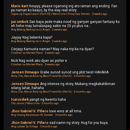
Mario kart
Houyyy, please nganong ing ato raman ang ending. Fan
pa naman ko kaayo, by the way real story...
Sigaw ng Pugad Lawin (Part 23) | Mencircle | Pinoy Gay Stories
·
2 weeks ago
jun umbok
San kaya pede maka nood ng ganyan ganyan fantasy ko
eh hehe may lumalaspag sakin na 25 yo plus na...
Ang Batang Bading na si Angel
·
2 weeks ago
Jayjay
Nag bebenta kapa?
Ang Batang Bading na si Angel
·
2 weeks ago
Cerjayy
Kamusta naman? May naka trip ka na dyan?
Cinehan sa Market Place
·
2 weeks ago
Nick
Nag work ako dyan as porter e
Cinehan sa Market Place
·
3 weeks ago
Jensen Dimaupo
Grabe sunod sunod ung plot twist HAHAHA
Ama, Tito, Ako at Ama ng Best Friend Ko (Part 8)
·
3 months ago
Jensen Dimaupo
Ang intense ng story, Mukang magkakatikiman
silang lahat, hahaha
Ama, Tito, Ako at Ama ng Best Friend Ko (Part 6)
·
3 months ago
Icarusdieb
pangit ng kwento haha
Tito Jason | Mencircle
·
3 months ago
Jhon Gabriel V. Piñero
love wins at all time.
Ang Unang Karanasan Ni Zander
·
3 months ago
Jhon Gabriel V. Piñero
sad namn ng story. Hug for you kuya.
Ang Lalake Sa Village
·
3 months ago