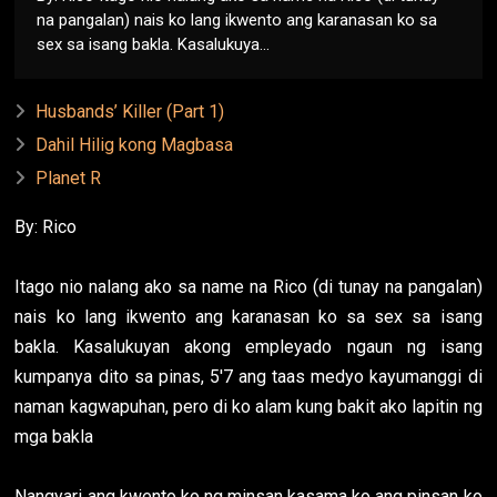
na pangalan) nais ko lang ikwento ang karanasan ko sa
sex sa isang bakla. Kasalukuya...
Husbands’ Killer (Part 1)
Dahil Hilig kong Magbasa
Planet R
By: Rico
Itago nio nalang ako sa name na Rico (di tunay na pangalan)
nais ko lang ikwento ang karanasan ko sa sex sa isang
bakla. Kasalukuyan akong empleyado ngaun ng isang
kumpanya dito sa pinas, 5'7 ang taas medyo kayumanggi di
naman kagwapuhan, pero di ko alam kung bakit ako lapitin ng
mga bakla
Nangyari ang kwento ko ng minsan kasama ko ang pinsan ko