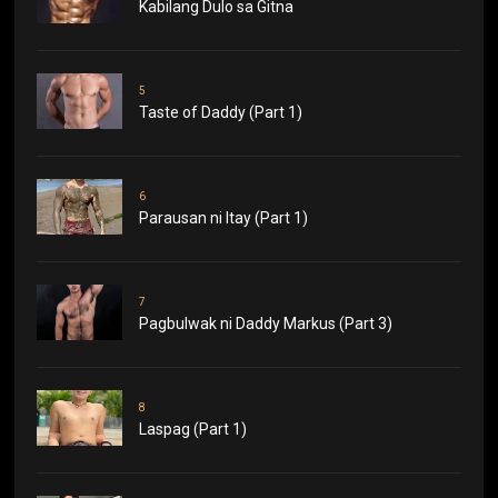
Kabilang Dulo sa Gitna
5
Taste of Daddy (Part 1)
6
Parausan ni Itay (Part 1)
7
Pagbulwak ni Daddy Markus (Part 3)
8
Laspag (Part 1)