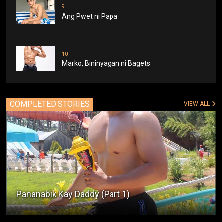
9
Ang Pwet ni Papa
10
Marko, Bininyagan ni Bagets
COMPLETED STORIES
VIEW ALL
Pananabik Kay Daddy (Part 1)