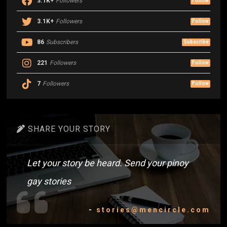
3.1K+
Followers
Follow
3.1K+
Followers
Follow
86
Subscribers
Subscribe
221
Followers
Follow
7
Followers
Follow
SHARE YOUR STORY
Let your story be heard. Send your pinoy
gay stories
-
stories@mencircle.com