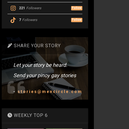
221
Followers
Follow
7
Followers
Follow
SHARE YOUR STORY
Let your story be heard.
Send your pinoy gay stories
-
stories@mencircle.com
WEEKLY TOP 6