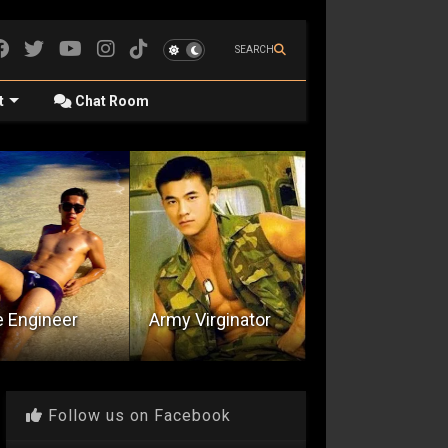
SEARCH
t
Chat Room
Ang Sundalong
 Engineer
Army Virginator
si Joseph
Follow us on Facebook