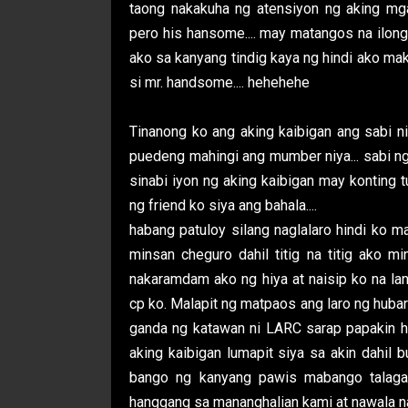
taong nakakuha ng atensiyon ng aking mg
pero his hansome.... may matangos na ilong,.
ako sa kanyang tindig kaya ng hindi ako maka
si mr. handsome.... hehehehe
Tinanong ko ang aking kaibigan ang sabi 
puedeng mahingi ang mumber niya... sabi ng 
sinabi iyon ng aking kaibigan may konting 
ng friend ko siya ang bahala....
habang patuloy silang naglalaro hindi ko
minsan cheguro dahil titig na titig ako mi
nakaramdam ako ng hiya at naisip ko na la
cp ko. Malapit ng matpaos ang laro ng hubari
ganda ng katawan ni LARC sarap papakin h
aking kaibigan lumapit siya sa akin dahil b
bango ng kanyang pawis mabango talaga
hanggang sa mananghalian kami at nawala na