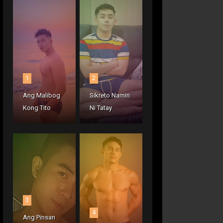
1
2
Ang Malibog
Sikreto Namin
Kong Tito
Ni Tatay
3
4
Ang Pinsan