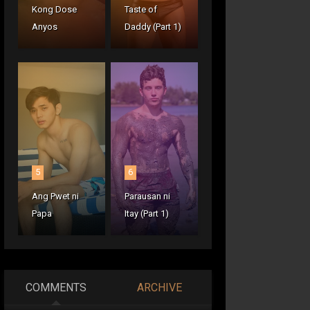
Kong Dose
Taste of
Anyos
Daddy (Part 1)
5
6
Ang Pwet ni
Parausan ni
Papa
Itay (Part 1)
COMMENTS
ARCHIVE