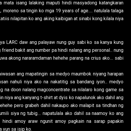
a mata isang lalaking maputi hindi masyadong katangkaran
 moreno sa tingin ko mga 19 years of age..... natulala talaga
tiis nilapitan ko ang aking kaibigan at sinabi kong kilala niya
niya LARC daw ang palayaw nung guy sabi ko sa kanya kung
friend bakit ang number pa hindi nalang ang personal... nung
tuwa akong nararamdaman hehehe parang na crius ako.... sabi
 maiwasan ang mapatingin sa medyo maumbok niyang harapan
nsan nahuli niya ako na nakatitig sa bandang iyon... medyo
ng na doon nalang magconcentrate sa nilalaro kong game sa
n niya ang kanyang t-shirt at dyis ko napalunok ako dahil ang
ehehe pero grabeh dahil nakaupo ako malapit sa tindhan ng
umili siya ng tubig.... napatulala ako dahil sa naamoy ko ang
 hindi amoy araw ngunit amoy pagkain na sarap papakin
 yun sa isip ko.