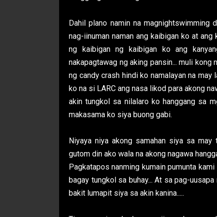
Dahil plano namin na magnightswimming d
nag-iinuman naman ang kaibigan ko at ang
ng kaibigan ng kaibigan ko ang kanyan
nakapagtawag ng aking pansin... muli kong n
ng candy crash hindi ko namalayan na may la
ko na si LARC ang nasa likod para akong na
akin tungkol sa nilalaro ko hanggang sa m
makasama ko siya buong gabi.
Niyaya niya akong samahan siya sa may tin
gutom din ako wala na akong nagawa hangga
Pagkatapos nanming kumain pumunta kami s
bagay tungkol sa buhay... At sa pag-uusapa
bakit lumapit siya sa akin kanina.....