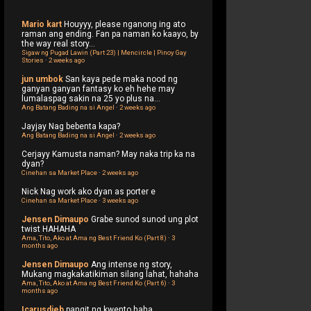
Mario kart
Houyyy, please nganong ing ato
raman ang ending. Fan pa naman ko kaayo, by
the way real story...
Sigaw ng Pugad Lawin (Part 23) | Mencircle | Pinoy Gay
Stories
·
2 weeks ago
jun umbok
San kaya pede maka nood ng
ganyan ganyan fantasy ko eh hehe may
lumalaspag sakin na 25 yo plus na...
Ang Batang Bading na si Angel
·
2 weeks ago
Jayjay
Nag bebenta kapa?
Ang Batang Bading na si Angel
·
2 weeks ago
Cerjayy
Kamusta naman? May naka trip ka na
dyan?
Cinehan sa Market Place
·
2 weeks ago
Nick
Nag work ako dyan as porter e
Cinehan sa Market Place
·
3 weeks ago
Jensen Dimaupo
Grabe sunod sunod ung plot
twist HAHAHA
Ama, Tito, Ako at Ama ng Best Friend Ko (Part 8)
·
3
months ago
Jensen Dimaupo
Ang intense ng story,
Mukang magkakatikiman silang lahat, hahaha
Ama, Tito, Ako at Ama ng Best Friend Ko (Part 6)
·
3
months ago
Icarusdieb
pangit ng kwento haha