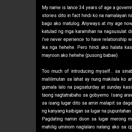
My name is lance 34 years of age a gover
stories dito in fact hindi ko na namalayan
bago ako matulog. Anyways at my age now 
katulad ng mga karamihan na nagsusulat di
i've never eperience to have relationship 
ika nga hehehe. Pero hindi ako halata kas
mayroon ako hehehe (pusong babae).
Too much of introducing myself... sa sin
malilimutan sa lahat ay nung makilala ko a
gumala lalo na pagsaturday at sunday ka
taong nagtatrabaho sa gobyerno. Isang ara
sa isang lugar dito sa amin malapit sa daga
ng kanyang kaibigan sa lugar na pupuntaha
Pagdating namin doon sa lugar merong mga
mahilig uminom naglalaro nalang ako sa 