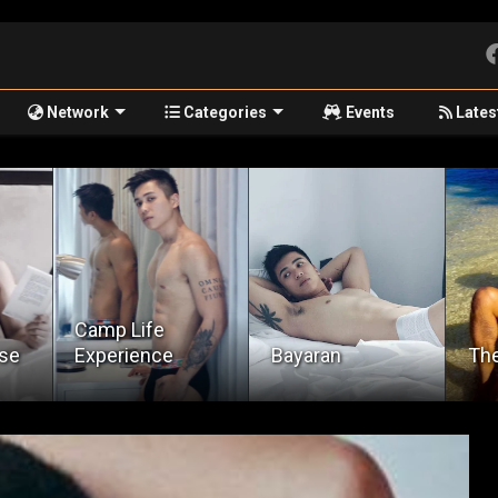
Network
Categories
Events
Lates
Camp Life
se
Experience
Bayaran
The