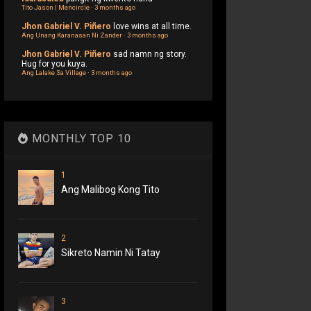
Tito Jason | Mencircle
·
3 months ago
Jhon Gabriel V. Piñero
love wins at all time.
Ang Unang Karanasan Ni Zander
·
3 months ago
Jhon Gabriel V. Piñero
sad namn ng story.
Hug for you kuya.
Ang Lalake Sa Village
·
3 months ago
MONTHLY TOP 10
1
Ang Malibog Kong Tito
2
Sikreto Namin Ni Tatay
3