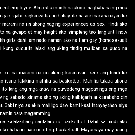
nment employee. Almost a month na akong nagbabasa ng mga
 na gabi-gabi pagkauwi ko ng bahay ito na ang nakasanayan ko
marami na rin akong naging experiences as sex. Hindi ako
to na gwapo at may height ako simpleng tao lang until now
with girls dahil aminado naman ako na i am gay (homosexual)
i kung susuriin lalaki ang aking tindig maliban sa puso na
abi ko na marami na rin akong karanasan pero ang hindi ko
ng isang lalaking mahilig sa basketbol. Mahilig talaga akong
si ito lang ang mga araw na puwedeng magpahinga ang mga
w ng sabado sinama ako ng aking kaibiganh at katrabaho din
t. Sabi niya sa akin maliligo daw kami kasi inanyayahan siya
n namin para magjamming.
 kalalakihang naglalaro ng basketbol. Dahil sa hindi ako
cp ko habang nanonood ng basketball. Mayamaya may isang