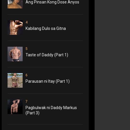
Ang Pinsan Kong Dose Anyos
4
Kabilang Dulo sa Gitna
5
Taste of Daddy (Part 1)
6
Parausan ni Itay (Part 1)
7
Pagbulwak ni Daddy Markus
(Part 3)