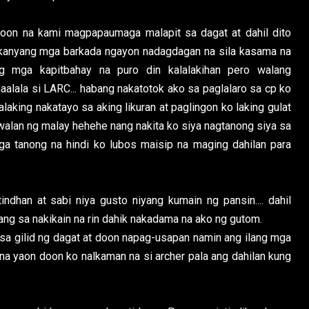
oon na kami magpapaumaga malapit sa dagat at dahil dito
 kanyang mga barkada ngayon nadagdagan na sila kasama na
g mga kapitbahay na puro din kalalakihan pero walang
aalala si LARC... habang nakatotok ako sa paglalaro sa cp ko
laking nakatayo sa aking likuran at paglingon ko laking gulat
walan ng malay hehehe nang nakita ko siya nagtanong siya sa
ga tanong na hindi ko lubos maisip na maging dahilan para
dhan at sabi niya gusto niyang kumain ng pansin.... dahil
ng sa nakikain na rin dahik nakadama na ako ng gutom.
a gilid ng dagat at doon napag-usapan namin ang ilang mga
 na yaon doon ko nalkaman na si archer pala ang dahilan kung