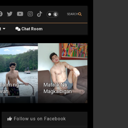
SEARCH
t
Chat Room
Kwentong
Coffee Shop :
Ilalim ng
Matalik Na
The Boy Next
wan
Magkaibigan
Door
Follow us on Facebook