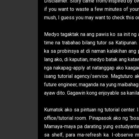
Disclaimer: Story came from/inspired by own
if you want to waste a few minutes of your t
mush, I guess you may want to check this o
Medyo tagaktak na ang pawis ko sa init ng 
time na trabahao bilang tutor sa Katipunan
ka sa probinsya at di naman kalakihan ang
lang ako, di kaputian, medyo batak ang kata
nga nakapag-apply at natanggap ako kaagad
isang tutorial agency/service. Magtuturo a
future engineer, maganda na yung maibaha
ayaw dito. Gagawin kong enjoyable sa kanila a
Kumatok ako sa pintuan ng tutorial center. 
office/tutorial room. Pinapasok ako ng 'boss
Mamaya-maya pa darating yung estudyante
sa shelf, para ma-refresh ka. I-observe m