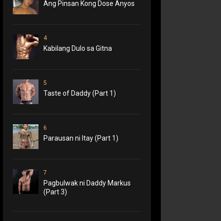
Ang Pinsan Kong Dose Anyos
4
Kabilang Dulo sa Gitna
5
Taste of Daddy (Part 1)
6
Parausan ni Itay (Part 1)
7
Pagbulwak ni Daddy Markus
(Part 3)