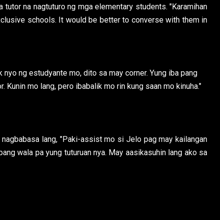
 tutor na nagtuturo ng mga elementary students. "Karamihan
xclusive schools. It would be better to converse with them in
k nyo ng estudyante mo, dito sa may corner. Yung iba pang
. Kunin mo lang, pero ibabalik mo rin kung saan mo kinuha."
na nagbabasa lang, "Paki-assist mo si Jelo pag may kailangan
abang wala pa yung tuturuan nya. May aasikasuhin lang ako sa