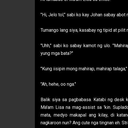
"Hi, Jelo tol," sabi ko kay Johan sabay abot
Tumango lang siya, kasabay ng tipid at pilit n
"Uhh," sabi ko sabay kamot ng ulo. "Mahira
yung mga bata?"
"Kung iisipin mong mahirap, mahirap talaga,"
"Ah, hehe, oo nga."
Balik siya sa pagbabasa. Katabi ng desk k
Ma'am Lisa na mag-assist sa 'kin. Suplado 
mata, medyo makapal ang kilay, di katan
nagkaroon nun? Ang cute nga tingnan eh. Stra