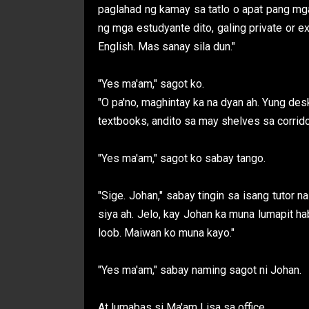
paglahad ng kamay sa tatlo o apat pang mga
ng mga estudyante dito, galing private or e
English. Mas sanay sila dun."
"Yes ma'am," sagot ko.
"O pa'no, maghintay ka na dyan ah. Yung des
textbooks, andito sa may shelves sa corridor
"Yes ma'am," sagot ko sabay tango.
"Sige. Johan," sabay tingin sa isang tutor 
siya ah. Jelo, kay Johan ka muna lumapit h
loob. Maiwan ko muna kayo."
"Yes ma'am," sabay naming sagot ni Johan.
At lumabas si Ma'am Lisa sa office.