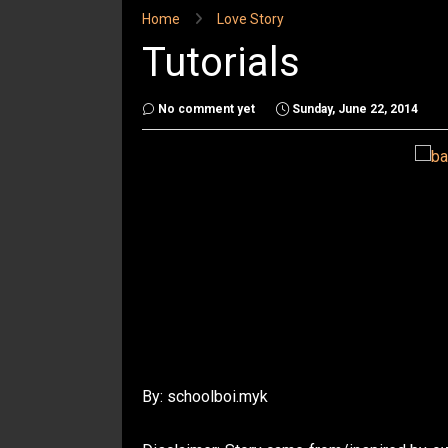
Home
Love Story
Tutorials
No comment yet
Sunday, June 22, 2014
By: schoolboi.myk