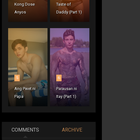
Kong Dose
Taste of
Anyos
Daddy (Part 1)
5
6
Ang Pwet ni
Parausan ni
Papa
Itay (Part 1)
COMMENTS
ARCHIVE