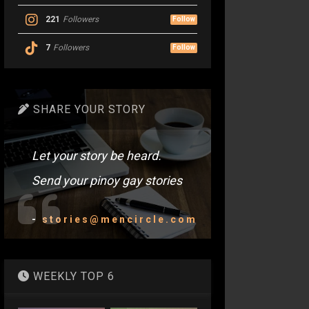
221
Followers
Follow
7
Followers
Follow
SHARE YOUR STORY
Let your story be heard.
Send your pinoy gay stories
-
stories@mencircle.com
WEEKLY TOP 6