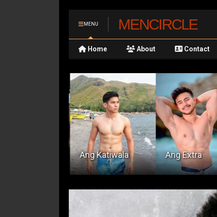
MENCIRCLE
MENU
Home
About
Contact
wento Ni
arvin
Ang Katiwala
Ang Extra