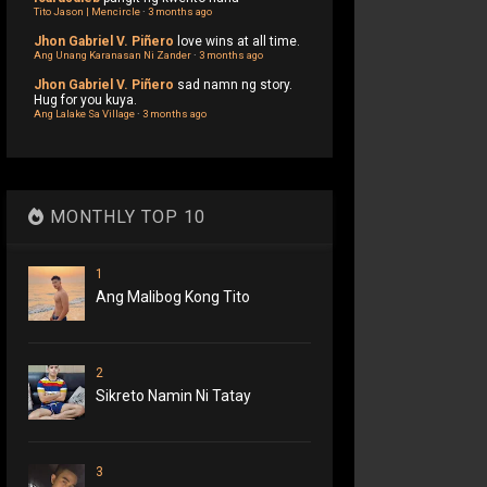
Tito Jason | Mencircle
·
3 months ago
Jhon Gabriel V. Piñero
love wins at all time.
Ang Unang Karanasan Ni Zander
·
3 months ago
Jhon Gabriel V. Piñero
sad namn ng story.
Hug for you kuya.
Ang Lalake Sa Village
·
3 months ago
MONTHLY TOP 10
1
Ang Malibog Kong Tito
2
Sikreto Namin Ni Tatay
3