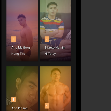
1
2
Ang Malibog
Sikreto Namin
Kong Tito
Ni Tatay
3
4
Ang Pinsan