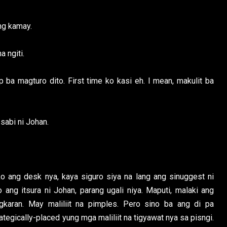
 ng kamay.
a ngiti.
p ba magturo dito. First time ko kasi eh. I mean, makulit ba
 sabi ni Johan.
o ang desk nya, kaya siguro siya na lang ang sinuggest ni
ang itsura ni Johan, parang ugali niya. Maputi, malaki ang
gkaran. May maliliit na pimples. Pero sino ba ang di pa
tegically-placed yung mga maliliit na tigyawat nya sa pisngi.