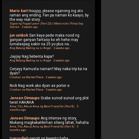
Mario kart
Houyyy, please nganong ing ato
raman ang ending. Fan pa naman ko kaayo, by
the way real story...
Sigaw ng Pugad Lawin (Part 23) | Mencircle | Pinoy Gay
Stories
·
2 weeks ago
jun umbok
San kaya pede maka nood ng
ganyan ganyan fantasy ko eh hehe may
lumalaspag sakin na 25 yo plus na...
Ang Batang Bading na si Angel
·
2 weeks ago
Jayjay
Nag bebenta kapa?
Ang Batang Bading na si Angel
·
2 weeks ago
Cerjayy
Kamusta naman? May naka trip ka na
dyan?
Cinehan sa Market Place
·
2 weeks ago
Nick
Nag work ako dyan as porter e
Cinehan sa Market Place
·
3 weeks ago
Jensen Dimaupo
Grabe sunod sunod ung plot
twist HAHAHA
Ama, Tito, Ako at Ama ng Best Friend Ko (Part 8)
·
3
months ago
Jensen Dimaupo
Ang intense ng story,
Mukang magkakatikiman silang lahat, hahaha
Ama, Tito, Ako at Ama ng Best Friend Ko (Part 6)
·
3
months ago
Icarusdieb
pangit ng kwento haha