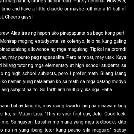
 imagination/stories author read. Purely fictional. However,
ime and have a little chuckle or maybe roll into a li'l ball of
ut. Cheers guys!
araw. Alas tres ng hapon ako pinapapunta sa bago kong part-
. Mahirap maging estudyante sa kolehiyo, lalo na kung galing
 pinadadalang allowance ng mga magulang. Tipikal na promdi
wan, may punto pag nagsasalita. Pero at most, may utak. Kaya
 bilang tutor ng mga elementary at high school students sa
ko ng high school subjects, pero I prefer math. Bilang isang
gi ko naman yung nalalaman ko sa math sa mga batang medyo
ng subject na 'to. Go forth and multiply, ika nga. Haha.
Isang bahay lang ito, may isang kwarto lang na ginawa nilang
' ko, si Ma'am Lisa. "This is your first day, Jelo. Good luck.
 mo. Sa ngayon, basahin mo muna yung mga textbooks dito
o na rin yung ibang tutor kung paano sila magturo," sabay