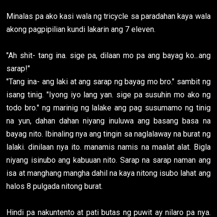
Minalas pa ako kasi wala ng tricycle sa paradahan kaya wala
akong pagpipilian kundi lakarin ang 7 eleven.
"Ah shit- tang ina. sige pa, dilaan mo pa ang bayag ko...ang
sarap!"
"Tang ina- ang laki at ang sarap ng bayag mo bro." sambit ng
isang tinig. "Iyong iyo lang yan. sige pa susuhin mo ako ng
todo bro." ng marinig ng lalake ang pag susumamo ng tinig
na yun, dahan dahan niyang inuluwa ang basang basa na
bayag nito. Ibinaling nya ang tingin sa naglalaway na burat ng
lalaki. dinilaan nya ito. manamis namis na maalat alat. Bigla
niyang isinubo ang kabuuan nito. Sarap na sarap naman ang
isa at manghang mangha dahil na kaya nitong isubo lahat ang
halos 8 pulgada nitong burat.
Hindi pa nakuntento at pati butas ng puwit ay nilaro pa nya.