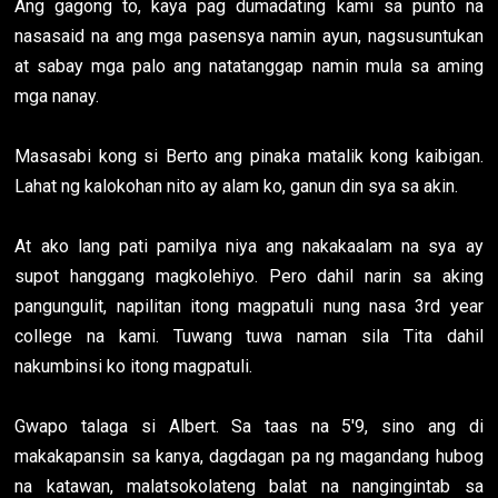
Ang gagong to, kaya pag dumadating kami sa punto na
nasasaid na ang mga pasensya namin ayun, nagsusuntukan
at sabay mga palo ang natatanggap namin mula sa aming
mga nanay.
Masasabi kong si Berto ang pinaka matalik kong kaibigan.
Lahat ng kalokohan nito ay alam ko, ganun din sya sa akin.
At ako lang pati pamilya niya ang nakakaalam na sya ay
supot hanggang magkolehiyo. Pero dahil narin sa aking
pangungulit, napilitan itong magpatuli nung nasa 3rd year
college na kami. Tuwang tuwa naman sila Tita dahil
nakumbinsi ko itong magpatuli.
Gwapo talaga si Albert. Sa taas na 5'9, sino ang di
makakapansin sa kanya, dagdagan pa ng magandang hubog
na katawan, malatsokolateng balat na nangingintab sa