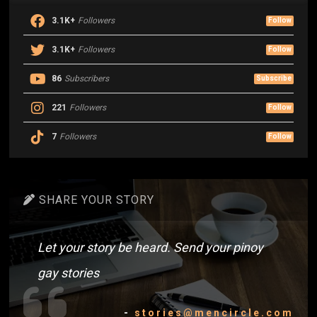
3.1K+
Followers
Follow
3.1K+
Followers
Follow
86
Subscribers
Subscribe
221
Followers
Follow
7
Followers
Follow
SHARE YOUR STORY
Let your story be heard. Send your pinoy
gay stories
-
stories@mencircle.com