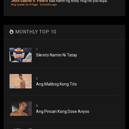
Jhon Gabriel V. Piñero
sad namn ng story. Hug for you kuya.
Ang Lalake Sa Village
·
3 months ago
MONTHLY TOP 10
1
Sikreto Namin Ni Tatay
2
Ang Malibog Kong Tito
3
Ang Pinsan Kong Dose Anyos