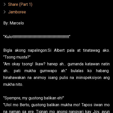
Share (Part 1)
Jamboree
By: Marcelo
"Kulottttttttttttttttttttttttttttttttttttttttttttt"
Bigla akong napalingon.Si Albert pala at tinatawag ako.
"Tsong musta?"
"Am okay tsong! Ikaw? hanep ah... gumanda katawan natin
ah... pati mukha gumwapo ah." bulalas ko habang
hinahawakan na animoy isang pulis na iniinspeksiyon ang
mukha nito.
"Syempre, my gustong balikan eh!"
"Ulol mo Berto, gustong balikan mukha mo! Tapos iiwan mo
na naman sa ere. Tignan mo anong nangyari kay Joy, ayun