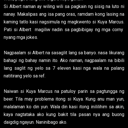
Si Albert naman ay wiling wili sa pagkain ng sisig na luto ni
nanay. Makalipas ang isa pang oras, ramdam kong lasing na
kaming tatlo kasi nagsimula ng magkwento si Kuya Marcus.
Pati si Albert magiliw nadin sa pagbibigay ng mga corny
nyang mga jokes.
Nagpaalam si Albert na sasaglit lang sa banyo. nasa likurang
bahagi ng bahay namin ito. Ako naman, nagpaalam na bibili
lang saglit ng yelo sa 7 eleven kasi nga wala na palang
natitirang yelo sa ref.
Naiwan si Kuya Marcus na patuloy parin sa pagtungga ng
beer. Tila may problema itong si Kuya. Kung anu man yun,
malalaman ko din yun. Wala din kasi itong inililihim sa akin,
kaya nagtataka ako kung bakit tila pasan nya ang buong
daigdig ngayun. Naninibago ako.