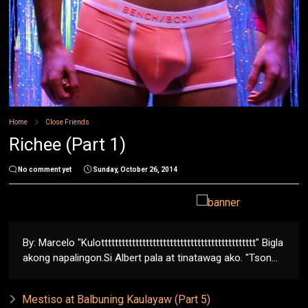
Home
Close Friends
Richee (Part 1)
No comment yet
Sunday, October 26, 2014
By: Marcelo "Kulottttttttttttttttttttttttttttttttttttttttttttt" Bigla
akong napalingon.Si Albert pala at tinatawag ako. "Tson...
Mestiso at Balbuning Kaulayaw (Part 5)