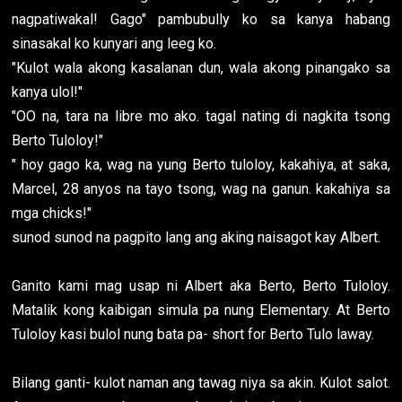
nagpatiwakal! Gago" pambubully ko sa kanya habang
sinasakal ko kunyari ang leeg ko.
"Kulot wala akong kasalanan dun, wala akong pinangako sa
kanya ulol!"
"OO na, tara na libre mo ako. tagal nating di nagkita tsong
Berto Tuloloy!"
" hoy gago ka, wag na yung Berto tuloloy, kakahiya, at saka,
Marcel, 28 anyos na tayo tsong, wag na ganun. kakahiya sa
mga chicks!"
sunod sunod na pagpito lang ang aking naisagot kay Albert.
Ganito kami mag usap ni Albert aka Berto, Berto Tuloloy.
Matalik kong kaibigan simula pa nung Elementary. At Berto
Tuloloy kasi bulol nung bata pa- short for Berto Tulo laway.
Bilang ganti- kulot naman ang tawag niya sa akin. Kulot salot.