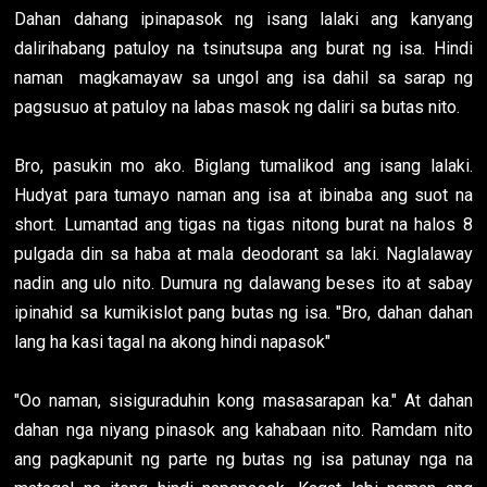
Dahan dahang ipinapasok ng isang lalaki ang kanyang
dalirihabang patuloy na tsinutsupa ang burat ng isa. Hindi
naman magkamayaw sa ungol ang isa dahil sa sarap ng
pagsusuo at patuloy na labas masok ng daliri sa butas nito.
Bro, pasukin mo ako. Biglang tumalikod ang isang lalaki.
Hudyat para tumayo naman ang isa at ibinaba ang suot na
short. Lumantad ang tigas na tigas nitong burat na halos 8
pulgada din sa haba at mala deodorant sa laki. Naglalaway
nadin ang ulo nito. Dumura ng dalawang beses ito at sabay
ipinahid sa kumikislot pang butas ng isa. "Bro, dahan dahan
lang ha kasi tagal na akong hindi napasok"
"Oo naman, sisiguraduhin kong masasarapan ka." At dahan
dahan nga niyang pinasok ang kahabaan nito. Ramdam nito
ang pagkapunit ng parte ng butas ng isa patunay nga na