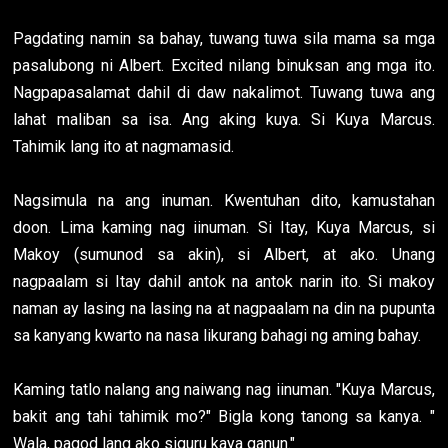
Pagdating namin sa bahay, tuwang tuwa sila mama sa mga
pasalubong ni Albert. Excited nilang binuksan ang mga ito.
Nagpapasalamat dahil di daw nakalimot. Tuwang tuwa ang
lahat maliban sa isa. Ang aking kuya. Si Kuya Marcus.
Tahimik lang ito at nagmamasid.
Nagsimula na ang inuman. Kwentuhan dito, kamustahan
doon. Lima kaming nag iinuman. Si Itay, Kuya Marcus, si
Makoy (sumunod sa akin), si Albert, at ako. Unang
nagpaalam si Itay dahil antok na antok narin ito. Si makoy
naman ay lasing na lasing na at nagpaalam na din na pupunta
sa kanyang kwarto na nasa likurang bahagi ng aming bahay.
Kaming tatlo nalang ang naiwang nag iinuman. "Kuya Marcus,
bakit ang tahi tahimik mo?" Bigla kong tanong sa kanya. "
Wala, pagod lang ako siguru kaya ganun."