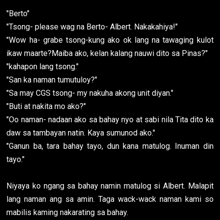
"Berto"
"Tsong- please wag na Berto- Albert. Nakakahiya!"
"Wow ha- grabe tsong-kung ako ok lang na tawaging kulot
ikaw maarte?Maiba ako, kelan kalang nauwi dito sa Pinas?"
"kahapon lang tsong."
"San ka naman tumutuloy?"
"Sa may CGS tsong- my nakuha akong unit diyan."
"Buti at nakita mo ako?"
"Oo naman- nadaan ako sa bahay nyo at sabi nila Tita dito ka
daw sa tambayan natin. Kaya sumunod ako."
"Ganun ba, tara bahay tayo, dun kana matulog. Inuman din
tayo."
Niyaya ko ngang sa bahay namin matulog si Albert. Malapit
lang naman ang sa amin. Taga wack-wack naman kami so
mabilis kaming nakarating sa bahay.