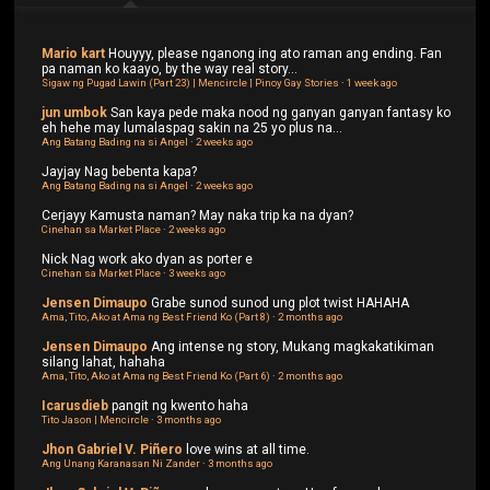
Mario kart
Houyyy, please nganong ing ato raman ang ending. Fan
pa naman ko kaayo, by the way real story...
Sigaw ng Pugad Lawin (Part 23) | Mencircle | Pinoy Gay Stories
·
1 week ago
jun umbok
San kaya pede maka nood ng ganyan ganyan fantasy ko
eh hehe may lumalaspag sakin na 25 yo plus na...
Ang Batang Bading na si Angel
·
2 weeks ago
Jayjay
Nag bebenta kapa?
Ang Batang Bading na si Angel
·
2 weeks ago
Cerjayy
Kamusta naman? May naka trip ka na dyan?
Cinehan sa Market Place
·
2 weeks ago
Nick
Nag work ako dyan as porter e
Cinehan sa Market Place
·
3 weeks ago
Jensen Dimaupo
Grabe sunod sunod ung plot twist HAHAHA
Ama, Tito, Ako at Ama ng Best Friend Ko (Part 8)
·
2 months ago
Jensen Dimaupo
Ang intense ng story, Mukang magkakatikiman
silang lahat, hahaha
Ama, Tito, Ako at Ama ng Best Friend Ko (Part 6)
·
2 months ago
Icarusdieb
pangit ng kwento haha
Tito Jason | Mencircle
·
3 months ago
Jhon Gabriel V. Piñero
love wins at all time.
Ang Unang Karanasan Ni Zander
·
3 months ago