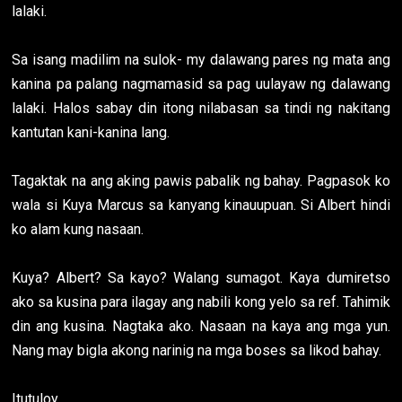
lalaki.
Sa isang madilim na sulok- my dalawang pares ng mata ang
kanina pa palang nagmamasid sa pag uulayaw ng dalawang
lalaki. Halos sabay din itong nilabasan sa tindi ng nakitang
kantutan kani-kanina lang.
Tagaktak na ang aking pawis pabalik ng bahay. Pagpasok ko
wala si Kuya Marcus sa kanyang kinauupuan. Si Albert hindi
ko alam kung nasaan.
Kuya? Albert? Sa kayo? Walang sumagot. Kaya dumiretso
ako sa kusina para ilagay ang nabili kong yelo sa ref. Tahimik
din ang kusina. Nagtaka ako. Nasaan na kaya ang mga yun.
Nang may bigla akong narinig na mga boses sa likod bahay.
Itutuloy...