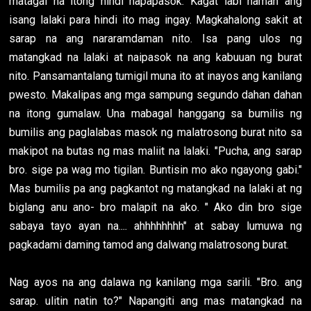
matagal na itong hindi napapasok. Kagat labi naman ang
isang lalaki para hindi ito mag ingay. Magkahalong sakit at
sarap na ang nararamdaman nito. Isa pang ulos ng
matangkad na lalaki at naipasok na ang kabuuan ng burat
nito. Pansamantalang tumigil muna ito at inayos ang kanilang
pwesto. Makalipas ang mga sampung segundo dahan dahan
na itong gumalaw. Una mabagal hanggang sa bumilis ng
bumilis ang paglalabas masok ng malatrosong burat nito sa
makipot na butas ng mas maliit na lalaki. "Pucha, ang sarap
bro. sige pa wag mo tigilan. Buntisin mo ako ngayong gabi."
Mas bumilis pa ang pagkantot ng matangkad na lalaki at ng
biglang anu ano- bro malapit na ako. " Ako din bro sige
sabaya tayo ayan na.... ahhhhhhhh" at sabay lumuwa ng
pagkadami daming tamod ang dalwang malatrosong burat.
Nag ayos na ang dalawa ng kanilang mga sarili. "Bro. ang
sarap. ulitin natin to?" Napangiti ang mas matangkad na