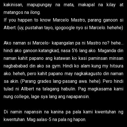
kakinisan, mapupungay na mata, makapal na kilay at
matangos na ilong.
If you happen to know Marcelo Mastro, parang ganoon si
Albert. (uy, pustahan tayo, igogoogle nyo si Marcelo. hehehe)
Ako naman si Marcelo- kapangalan pa ni Mastro no? hehe...
hindi ako ganoon katangkad, nasa 5'6 lang ako. Maganda din
naman kahit papano ang katawan ko kasi paminsan minsan
nagbababad din ako sa gym. Hindi ko alam kung my hitsura
ako. heheh, pero kahit papano may nagkakagusto din naman
sa akin. (Parang grades lang-pasang awa. hehe). Pero hindi
tulad ni Allbert na talagang habulin. Pag magkasama kami
nung college, lage sya lang ang napapansin.
Di namin napansin na kanina pa pala kami kwentuhan ng
kwentuhan. Mag aalas-5 na pala ng hapon.