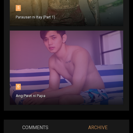
5
Parausan ni Itay (Part 1)
6
Ang Pwet ni Papa
COMMENTS
ARCHIVE