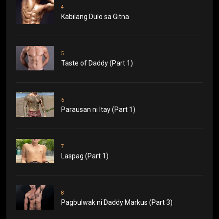
4
Kabilang Dulo sa Gitna
5
Taste of Daddy (Part 1)
6
Parausan ni Itay (Part 1)
7
Laspag (Part 1)
8
Pagbulwak ni Daddy Markus (Part 3)