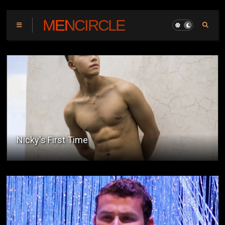
MENCIRCLE
My Girlfriend's Father