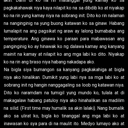
akin. Dahil di ko na rin matanggal yung kamay ko sa
pagkakahawak niya kaya nilapit ko na sa dibdib ko at niyakap
ko na rin yung kamay niya na sobrang init. Dito ko rin nalaman
na nanginginig na yung buong katawan ko sa ginaw. Habang
lumalapit na ang pagsikat ng araw ay lalong bumababa ang
temperature. Ang ginawa ko paraan para mabawasan ang
panginginig ko ay hinawak ko ng dalawa kamay ang kanyang
mainit na kamay at nilapit ko ang mga labi ko dito. Niyakap
ko na rin ang braso niya habang nakadapa ako.
Na bigla siya bumangon sa kanyang pagkakahiga at bigla
niya ako hinalikan. Dumikit yung labi nya sa mga labi ko at
sobrang init ng hangin nanggagaling sa loob ng katawan niya.
Dito ko naramdam na tumigil yung mundo ko, tulala at di
makagalaw habang patuloy niya ako hinahalikan sa madilim
na silid. (First time may humalik sa akin lalaki). Nang bumalik
ako sa ulirat ko, bigla ko tinanggal ang mga labi ko at
inawasan ko sya para di na maulit ito. Medyo lumayo ako at