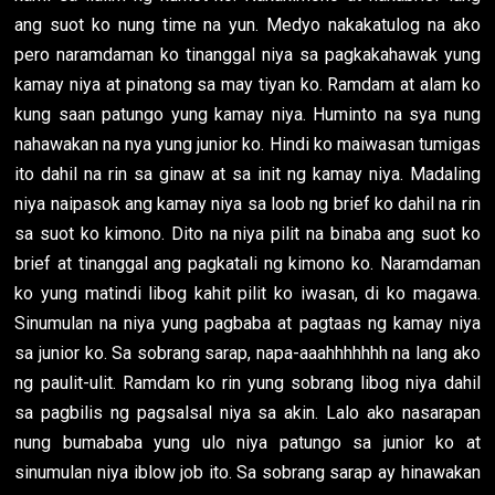
ang suot ko nung time na yun. Medyo nakakatulog na ako
pero naramdaman ko tinanggal niya sa pagkakahawak yung
kamay niya at pinatong sa may tiyan ko. Ramdam at alam ko
kung saan patungo yung kamay niya. Huminto na sya nung
nahawakan na nya yung junior ko. Hindi ko maiwasan tumigas
ito dahil na rin sa ginaw at sa init ng kamay niya. Madaling
niya naipasok ang kamay niya sa loob ng brief ko dahil na rin
sa suot ko kimono. Dito na niya pilit na binaba ang suot ko
brief at tinanggal ang pagkatali ng kimono ko. Naramdaman
ko yung matindi libog kahit pilit ko iwasan, di ko magawa.
Sinumulan na niya yung pagbaba at pagtaas ng kamay niya
sa junior ko. Sa sobrang sarap, napa-aaahhhhhhh na lang ako
ng paulit-ulit. Ramdam ko rin yung sobrang libog niya dahil
sa pagbilis ng pagsalsal niya sa akin. Lalo ako nasarapan
nung bumababa yung ulo niya patungo sa junior ko at
sinumulan niya iblow job ito. Sa sobrang sarap ay hinawakan