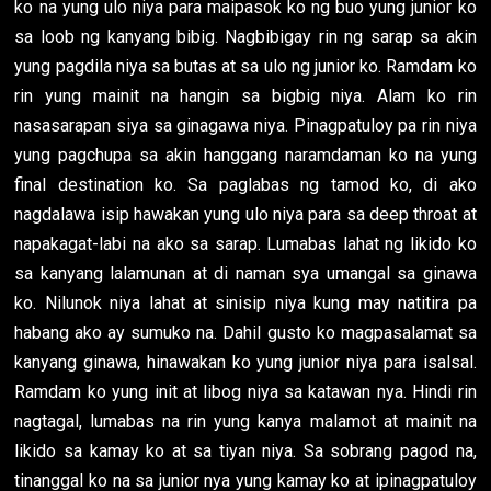
ko na yung ulo niya para maipasok ko ng buo yung junior ko
sa loob ng kanyang bibig. Nagbibigay rin ng sarap sa akin
yung pagdila niya sa butas at sa ulo ng junior ko. Ramdam ko
rin yung mainit na hangin sa bigbig niya. Alam ko rin
nasasarapan siya sa ginagawa niya. Pinagpatuloy pa rin niya
yung pagchupa sa akin hanggang naramdaman ko na yung
final destination ko. Sa paglabas ng tamod ko, di ako
nagdalawa isip hawakan yung ulo niya para sa deep throat at
napakagat-labi na ako sa sarap. Lumabas lahat ng likido ko
sa kanyang lalamunan at di naman sya umangal sa ginawa
ko. Nilunok niya lahat at sinisip niya kung may natitira pa
habang ako ay sumuko na. Dahil gusto ko magpasalamat sa
kanyang ginawa, hinawakan ko yung junior niya para isalsal.
Ramdam ko yung init at libog niya sa katawan nya. Hindi rin
nagtagal, lumabas na rin yung kanya malamot at mainit na
likido sa kamay ko at sa tiyan niya. Sa sobrang pagod na,
tinanggal ko na sa junior nya yung kamay ko at ipinagpatuloy