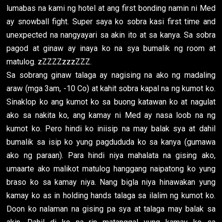
lumabas na kami ng hotel at ang first bonding namin ni Med
ay snowball fight. Super saya ko sobra kasi first time and
unexpected na nangyayari sa akin ito at sa kanya. Sa sobra
pagod at ginaw ay inaya ko na sya bumalik ng room at
matulog. zZZZZzzzZZZ.
Sa sobrang ginaw talaga ay nagising na ako ng madaling
araw (mga 3am, -10 Co) at kahit sobra kapal na ng kumot ko.
Sinaklop ko ang kumot ko sa buong katawan ko at nagulat
ako sa nakita ko, ang kamay ni Med ay nasa loob na ng
kumot ko. Pero hindi ko iniisip na may balak sya at dahil
bumalik sa isip ko yung pagdududa ko sa kanya (gumawa
ako ng paraan). Para hindi niya mahalata na gising ako,
umaarte ako malikot matulog hanggang naipatong ko yung
braso ko sa kamay niya. Nang bigla niya hinawakan yung
kamay ko as in holding hands talaga sa ilalim ng kumot ko.
Doon ko nalaman na gising pa sya at talaga may balak sa