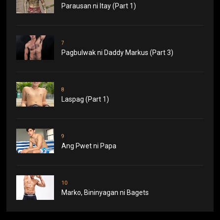
Parausan ni Itay (Part 1)
7
Pagbulwak ni Daddy Markus (Part 3)
8
Laspag (Part 1)
9
Ang Pwet ni Papa
10
Marko, Bininyagan ni Bagets