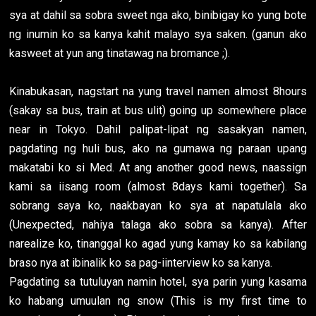
sya at dahil sa sobra sweet nga ako, binibigay ko yung bote
ng inumin ko sa kanya kahit malayo sya saken. (ganun ako
kasweet at yun ang tinatawag na bromance ;).
Kinabukasan, nagstart na yung travel namen almost 8hours
(sakay sa bus, train at bus ulit) going up somewhere place
near in Tokyo. Dahil palipat-lipat ng sasakyan namen,
pagdating ng huli bus, ako na gumawa ng paraan upang
makatabi ko si Med. At ang another good news, naassign
kami sa iisang room (almost 8days kami together). Sa
sobrang saya ko, naakbayan ko sya at napatulala ako
(Unexpected, nahiya talaga ako sobra sa kanya). After
narealize ko, tinanggal ko agad yung kamay ko sa kabilang
braso nya at ibinalik ko sa pag-iinterview ko sa kanya.
Pagdating sa tutuluyan namin hotel, sya parin yung kasama
ko habang umuulan ng snow (This is my first time to