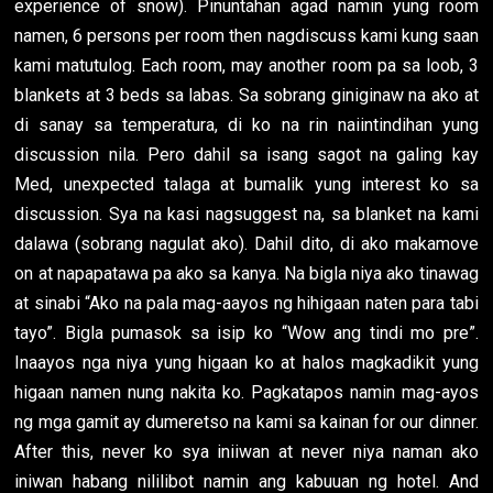
experience of snow). Pinuntahan agad namin yung room
namen, 6 persons per room then nagdiscuss kami kung saan
kami matutulog. Each room, may another room pa sa loob, 3
blankets at 3 beds sa labas. Sa sobrang giniginaw na ako at
di sanay sa temperatura, di ko na rin naiintindihan yung
discussion nila. Pero dahil sa isang sagot na galing kay
Med, unexpected talaga at bumalik yung interest ko sa
discussion. Sya na kasi nagsuggest na, sa blanket na kami
dalawa (sobrang nagulat ako). Dahil dito, di ako makamove
on at napapatawa pa ako sa kanya. Na bigla niya ako tinawag
at sinabi “Ako na pala mag-aayos ng hihigaan naten para tabi
tayo”. Bigla pumasok sa isip ko “Wow ang tindi mo pre”.
Inaayos nga niya yung higaan ko at halos magkadikit yung
higaan namen nung nakita ko. Pagkatapos namin mag-ayos
ng mga gamit ay dumeretso na kami sa kainan for our dinner.
After this, never ko sya iniiwan at never niya naman ako
iniwan habang nililibot namin ang kabuuan ng hotel. And