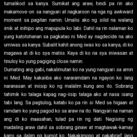
tumalikod sa kanya. Sumikat ang araw, hindi pa rin ako
makamove-on sa nangyari at nagkaroon na nga ng awkward
moment sa pagitan namin. Umalis ako ng silid na walang
imik at inihipo ang mapupula ko labi. Dahil na rin nalaman ko
yung katotohanan sa pagkatao ni Med ay nagdecide na ako
umiwas sa kanya. Subalit kahit anong iwas ko sa kanya, di ko
magawa at di ko sya matiis. Kaya di ko na sya iniwasan at
tinuloy ko yung pagiging close namin.
Dumating ang gabi, nakalimutan ko na yung nangyari sa amin
ni Med. May kakaiiba ako nararamdam na ngayon ko lang
naranasan at iniisip ko ng malalim kung ano ito. Sobrang
tahimik ko talaga kapag nag-iisip talaga ako at nasa isang
tabi lang. Sa pagtulog, katabi ko pa rin si Med sa higaan at
ramdam ko yung pagod ko sa araw na ito. Nangyari na naman
ang di ko inaasahan, tulad pa rin ng dati. Nagising ng
madaling araw dahil sa sobrang ginaw at maghawak-kamay
kami sa ilalim ng kumot ko. Nakakimono at nakabrief lang