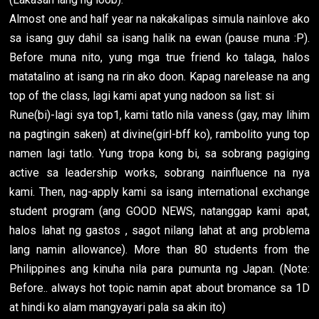
Almost one and half year na nakakalipas simula nainlove ako
sa isang guy dahil sa isang halik na ewan (pause muna :P).
Before muna nito, yung mga true friend ko talaga, halos
matatalino at isang na rin ako doon. Kapag narelease na ang
top of the class, lagi kami apat yung nadoon sa list: si
Rune(bi)-lagi sya top1, kami tatlo nila vaness (gay, may lihim
na pagtingin saken) at divine(girl-bff ko), rambolito yung top
namen lagi tatlo. Yung tropa kong bi, sa sobrang pagiging
active sa leadership works, sobrang nainfluence na nya
kami. Then, nag-apply kami sa isang international exchange
student program (ang GOOD NEWS, natanggap kami apat,
halos lahat ng gastos , sagot nilang lahat at ang problema
lang namin allowance). More than 80 students from the
Philippines ang kinuha nila para pumunta ng Japan. (Note:
Before.. always hot topic namin apat about bromance sa 1D
at hindi ko alam mangyayari pala sa akin ito)