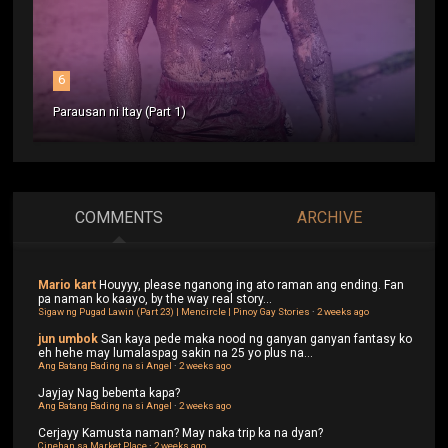
6
Parausan ni Itay (Part 1)
COMMENTS
ARCHIVE
Mario kart
Houyyy, please nganong ing ato raman ang ending. Fan
pa naman ko kaayo, by the way real story...
Sigaw ng Pugad Lawin (Part 23) | Mencircle | Pinoy Gay Stories
·
2 weeks ago
jun umbok
San kaya pede maka nood ng ganyan ganyan fantasy ko
eh hehe may lumalaspag sakin na 25 yo plus na...
Ang Batang Bading na si Angel
·
2 weeks ago
Jayjay
Nag bebenta kapa?
Ang Batang Bading na si Angel
·
2 weeks ago
Cerjayy
Kamusta naman? May naka trip ka na dyan?
Cinehan sa Market Place
·
2 weeks ago