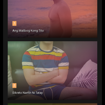
1
Ang Malibog Kong Tito
2
Sikreto Namin Ni Tatay