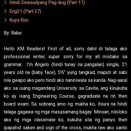
Hindi Sinasadyang Pag-ibig (Part 11)
Eng21 (Part 27)
Kuya Ron
By: Babe
Hello KM Readers! First of all, sorry dahil di talaga ako
professional writer, super sorry for my all mistake sa
grammar. I’m Angelo (hindi tunay na pangalan) single, 21
years old na (baby face), 5’6’’ yung tangkad, maputi at sabi
nila gwapo ako pero hindi ako naniniwala sa kanila. Nag-aaral
ako sa isang magandang University sa Cavite, ang kinukuha
ko ay isang Engineering Course, gagraduate na rin then
board exam. Sa sobrang amo ng mukha ko, itsura na hindi
talaga gagawa ng mga masasamang bagay. Minsan, niloloko
ako ng mga classmate ko, kukuha sila ng panyo then
ipapahid saken and sign of the cross, mukha raw ako santo