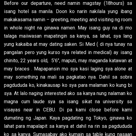
Before our departure, need namin magstay (18hours) sa
isang hotel sa manila. Doon ko narin nakilala yung ibang
makakasama namin – greeting, meeting and visiting ng room
in whole night na ginawa namen. May isang guy na di mo
talaga maiiwasan mapatingin sa kanya, sa lahat, sya lang
yung kakaiba at may dating saken. Si Med ( di nya tunay na
pangalan pero yung kurso nya related in medical) ay isang
chinito, 22 years old, 5’6’’, maputi, may maganda katawan at
may braces . Mapapansin mo sya kasi laging sya alone at
may something na mali sa pagkatao nya. Dahil sa sobra
pagdududa ko, kinakausap ko sya para malaman ko kung bi
sya. At lalo naging interested ako sa kanya nung nalaman ko
magna cum laude sya sa isang sikat na university sa
visayas near in CEBU. Di pa kami close before kami
dumating ng Japan. Kaya pagdating ng Tokyo, ginawa ko
lahat para mapalapit sa kanya at dahil na rin sa pagdududa
ko sa kanya. Sumasabay ako kumain sa table kung nasaan