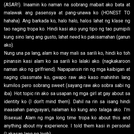
(ASAR!). Inaamin ko naman na sobrang mabait ako bata at
malawak ang pasensya at pang-unawa ko (HONEST TO
hahaha). Ang barkada ko, halo halo, halos lahat ng klase ng
tao naging tropa ko. Hindi kasi ako yung tipo ng tao pumipili
kung sino lang ang gusto, lahat need ko pakisamahan (ganun
ako).
Nung una pa lang, alam ko may mali sa sarili ko, hindi ko toh
pinansin kasi alam ko sa sarili ko lalaki ako. (nagkakaroon
naman ako ng girlfriend). Napapansin rin ng mga kaibigan at
naging classmate ko, gwapo raw ako kaso mahinhin lang
kumilos pero sobrang sweet (sayang raw ako sobra sabi ng
iba). Hot topic rin ako sa usapan ng mga girl at gay about sa
identity ko (I don’t mind them). Dahil na rin sa isang hindi
inaasahan pangyayari, nalaman ko kung ano talaga ako. I’m
Bisexual. Alam ng mga long time tropa ko about this and
anything about my experience. I told them kasi in personal
(Lakasan lang ng loob).