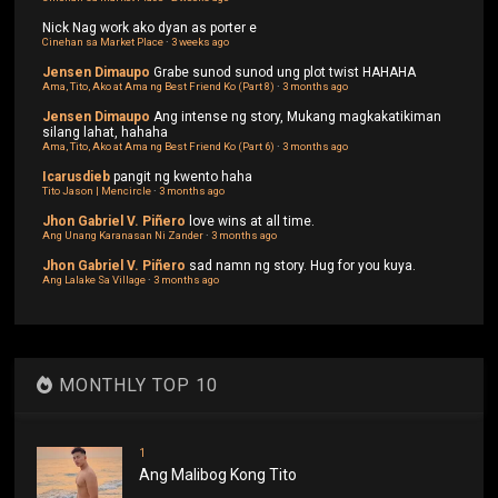
Nick
Nag work ako dyan as porter e
Cinehan sa Market Place
·
3 weeks ago
Jensen Dimaupo
Grabe sunod sunod ung plot twist HAHAHA
Ama, Tito, Ako at Ama ng Best Friend Ko (Part 8)
·
3 months ago
Jensen Dimaupo
Ang intense ng story, Mukang magkakatikiman
silang lahat, hahaha
Ama, Tito, Ako at Ama ng Best Friend Ko (Part 6)
·
3 months ago
Icarusdieb
pangit ng kwento haha
Tito Jason | Mencircle
·
3 months ago
Jhon Gabriel V. Piñero
love wins at all time.
Ang Unang Karanasan Ni Zander
·
3 months ago
Jhon Gabriel V. Piñero
sad namn ng story. Hug for you kuya.
Ang Lalake Sa Village
·
3 months ago
MONTHLY TOP 10
1
Ang Malibog Kong Tito