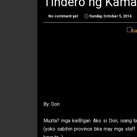
Tindero ng Kama
No comment yet
Sunday, October 5, 2014
By: Don
Muzta? mga kaiBIgan. Ako si Don, isang br
(yoko sabihin province bka may mga staff 