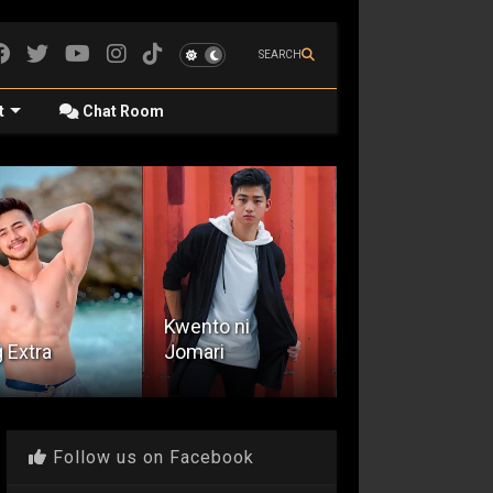
SEARCH
t
Chat Room
nto ni
Sa Ilalim ng
ari
Despedida
Buwan
Follow us on Facebook