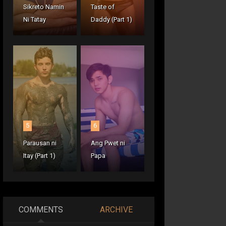
Sikreto Namin
Taste of
Ni Tatay
Daddy (Part 1)
5
6
Parausan ni
Ang Pwet ni
Itay (Part 1)
Papa
COMMENTS
ARCHIVE