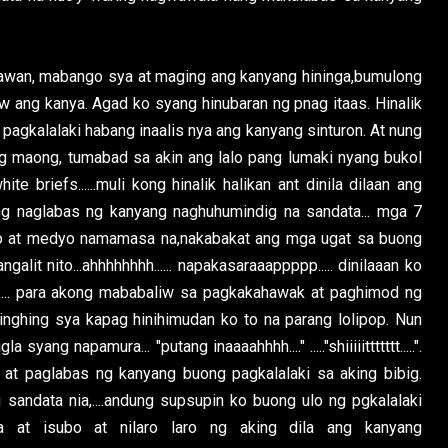
rawan, mabango sya at maging ang kanyang hininga,bumulong
w ang kanya. Agad ko syang hinubaran ng pnag itaas. Hinalik
pagkalalaki habang inaalis nya ang kanyang sinturon. At nung
g maong, tumabad sa akin ang lalo pang lumaki nyang bukol
 briefs......muli kong hinalik halikan ant dinila dilaan ang
ng naglabas ng kanyang naghuhumindig na sandata... mga 7
ito at medyo namamasa na,nakabakat ang mga ugat sa buong
lit nito...ahhhhhhhh...... napakasaraaappppp..... dinilaaan ko
..... para akong mababaliw sa pagkakahawak at paghimod ng
inghing sya kapag hinihimudan ko to na parang lolipop. Nun
syang napamura... "putang inaaaahhhh...." ....."shiiiiittttttt.....".
at paglabas ng kanyang buong pagkalalaki sa aking bibig.
andata nia,....andung supsupin ko buong ulo ng pgkalalaki
ya at isubo at nilaro laro ng aking dila ang kanyang