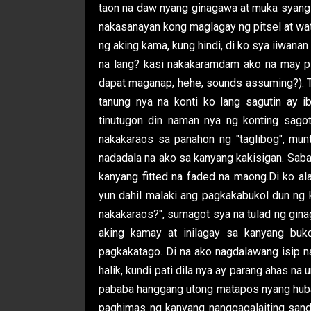
taon na daw nyang ginagawa at muka syang 
nakasanayan kong maglagay ng pitsel at wat
ng aking kama, kung hindi, di ko sya iiwanan
na lang? kasi nakakaramdam ako na may pi
dapat maganap, hehe, sounds assuming?). T
tanung nya na konti ko lang sagutin ay 
tinutugon din naman nya ng konting sag
nakakaraos sa panahon ng "taglibog", munt
nadadala na ako sa kanyang kakisigan. Sab
kanyang fitted na faded na maong.Di ko a
yun dahil malaki ang pagkakabukol dun ng 
nakakaraos?", sumagot sya na tulad ng ginag
aking kamay at inilagay sa kanyang bu
pagkakatago. Di na ako nagdalawang isip na
halik, kundi pati dila nya ay parang ahas na
pababa hanggang utong matapos nyang hubari
paghimas ng kanyang nanggagalaiting san