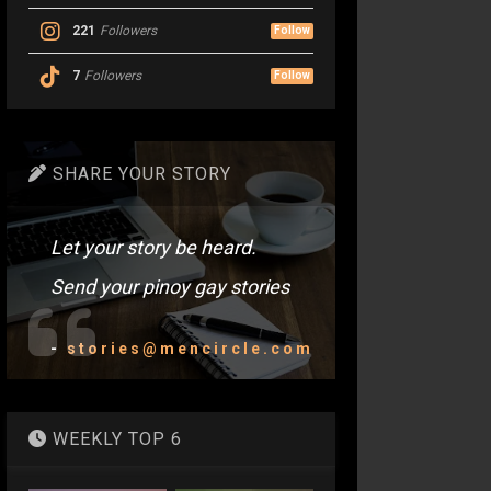
221
Followers
Follow
7
Followers
Follow
SHARE YOUR STORY
Let your story be heard.
Send your pinoy gay stories
-
stories@mencircle.com
WEEKLY TOP 6