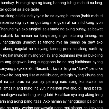
bumbay. Humingi sya ng isang basong tubig, mabuti na lang,
er goblet sa side table
 sa aking silid kundi yayain ko na syang bumaba (bakit mabuti
napahiwatig sya na gustong mangyari at sa silid kong iyon
inanung nya ako tungkol sa estado ng aking buhay, sa bawat
ibinabalik ko naman sa kanya ang mga naturang tanong, na
ot. hanggangn umabot sa tanong nya na paano ba daw ako
i akong nagulat sa kanyang tanong pero sa aking sarili ay
ay ng katanungan nyang yon ay ang paghimas nya sa bukol ng
lam ang gagawin kung sunggaban ko na ang hinihimas nyang
kanyang pagkalalaki. Nasambit ko na lang na "ikaw? panu ka
awa ko pag nag iisa at nalilibugan, at bigla nyang kinuha ang
kol na sa oras na yun ay parang nais nang kumawala sa
 lamasin ang bukol na yun, hinalikan nya ako, di lang basta
 umaalagwa sa loob ng aking labi. Hinalikan nya ang aking leeg
n ang aking pang itaas. Ako naman ay nanggigigil pa din sa
data na nuo'y waring nagwawala nang makalabas sa kanyang