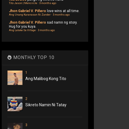
Tito Jason | Mencircle
·
3 months ago
Jhon Gabriel V. Piñero
love wins at all time.
Ang Unang Karanasan Ni Zander
·
3 months ago
Jhon Gabriel V. Piñero
sad namn ng story.
Hug for you kuya.
Ang Lalake Sa Village
·
3 months ago
MONTHLY TOP 10
1
Ang Malibog Kong Tito
2
Sikreto Namin Ni Tatay
3