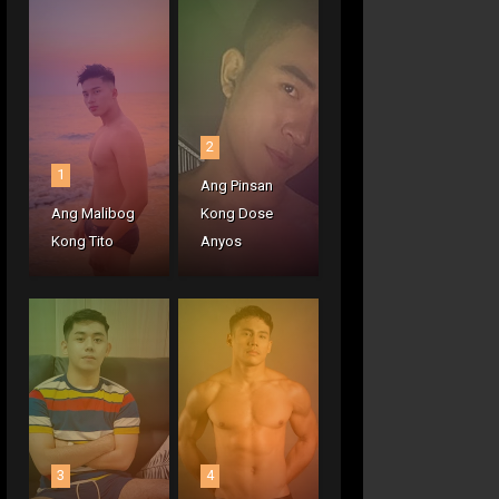
2
1
Ang Pinsan
Ang Malibog
Kong Dose
Kong Tito
Anyos
3
4