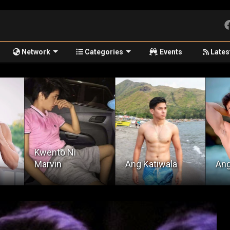
Network
Categories
Events
Lates
Kwe
Ang Katiwala
Ang Extra
Jom