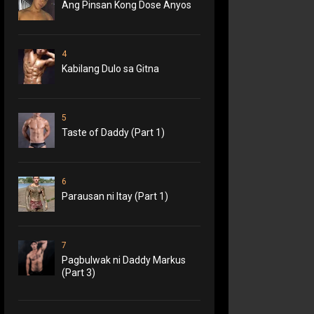
Ang Pinsan Kong Dose Anyos
4
Kabilang Dulo sa Gitna
5
Taste of Daddy (Part 1)
6
Parausan ni Itay (Part 1)
7
Pagbulwak ni Daddy Markus
(Part 3)