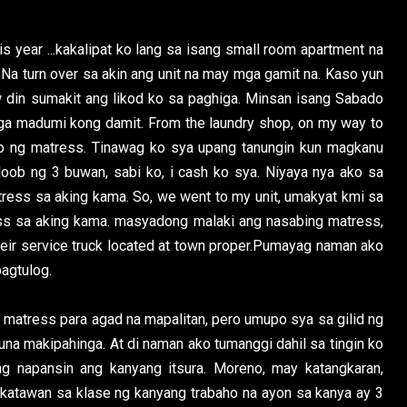
s year ...kakalipat ko lang sa isang small room apartment na
 Na turn over sa akin ang unit na may mga gamit na. Kaso yun
w din sumakit ang likod ko sa paghiga. Minsan isang Sabado
ga madumi kong damit. From the laundry shop, on my way to
ko ng matress. Tinawag ko sya upang tanungin kun magkanu
oob ng 3 buwan, sabi ko, i cash ko sya. Niyaya nya ako sa
tress sa aking kama. So, we went to my unit, umakyat kmi sa
ress sa aking kama. masyadong malaki ang nasabing matress,
eir service truck located at town proper.Pumayag naman ako
agtulog.
 matress para agad na mapalitan, pero umupo sya sa gilid ng
a makipahinga. At di naman ako tumanggi dahil sa tingin ko
 napansin ang kanyang itsura. Moreno, may katangkaran,
 katawan sa klase ng kanyang trabaho na ayon sa kanya ay 3