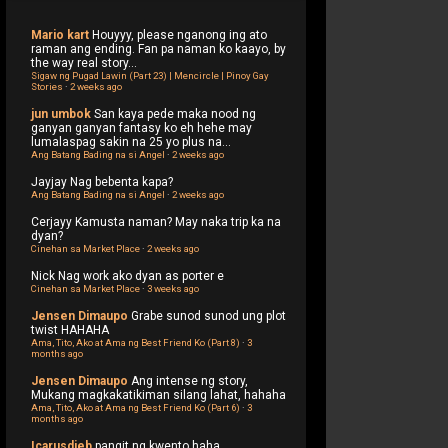
Mario kart
Houyyy, please nganong ing ato
raman ang ending. Fan pa naman ko kaayo, by
the way real story...
Sigaw ng Pugad Lawin (Part 23) | Mencircle | Pinoy Gay
Stories
·
2 weeks ago
jun umbok
San kaya pede maka nood ng
ganyan ganyan fantasy ko eh hehe may
lumalaspag sakin na 25 yo plus na...
Ang Batang Bading na si Angel
·
2 weeks ago
Jayjay
Nag bebenta kapa?
Ang Batang Bading na si Angel
·
2 weeks ago
Cerjayy
Kamusta naman? May naka trip ka na
dyan?
Cinehan sa Market Place
·
2 weeks ago
Nick
Nag work ako dyan as porter e
Cinehan sa Market Place
·
3 weeks ago
Jensen Dimaupo
Grabe sunod sunod ung plot
twist HAHAHA
Ama, Tito, Ako at Ama ng Best Friend Ko (Part 8)
·
3
months ago
Jensen Dimaupo
Ang intense ng story,
Mukang magkakatikiman silang lahat, hahaha
Ama, Tito, Ako at Ama ng Best Friend Ko (Part 6)
·
3
months ago
Icarusdieb
pangit ng kwento haha