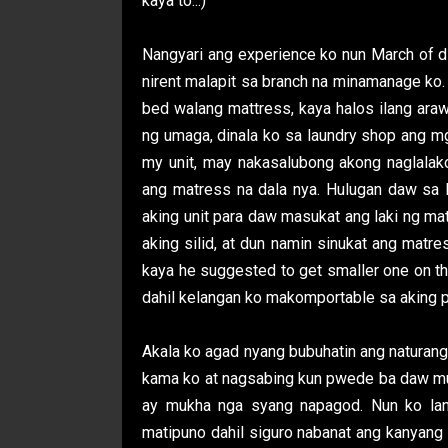
kaya to...)
Nangyari ang experience ko nun March of di
nirent malapit sa branch na minamanage ko.
bed walang mattress, kaya halos ilang ara
ng umaga, dinala ko sa laundry shop ang m
my unit, may nakasalubong akong naglala
ang matress na dala nya. Hulugan daw sa l
aking unit para daw masukat ang laki ng ma
aking silid, at dun namin sinukat ang mat
kaya he suggested to get smaller one on th
dahil kelangan ko makomportable sa aking p
Akala ko agad nyang bubuhatin ang naturang
kama ko at nagsabing kun pwede ba daw mun
ay mukha nga syang napagod. Nun ko lang
matipuno dahil siguro nabanat ang kanyang