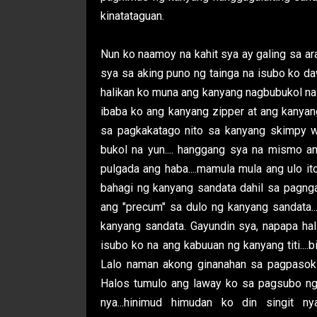
kinatataguan.
Nun ko naamoy na kahit sya ay galing sa a
sya sa aking puno ng tainga na isubo ko da
halikan ko muna ang kanyang nagbubukol na 
ibaba ko ang kanyang zipper at ang kanyan
sa pagkakatago nito sa kanyang skimpy white
bukol na yun.... hanggang sya na mismo a
pulgada ang haba....mamula mula ang ulo 
bahagi ng kanyang sandata dahil sa pagnganga
ang "precum" sa dulo ng kanyang sandata.
kanyang sandata. Gayundin sya, napapa hal
isubo ko na ang kabuuan ng kanyang titi....bigla 
Lalo naman akong ginanahan sa pagpasok 
Halos tumulo ang laway ko sa pagsubo ng s
nya...hinimud himudan ko din singit n