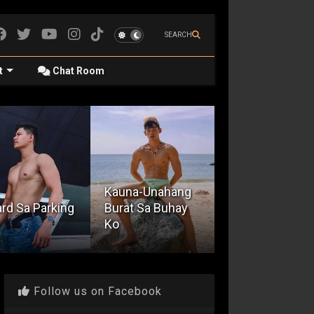
SEARCH
t
Chat Room
una-Unahang
rat Sa Buhay
Quickie Sa
Opisina
The Bi Hater
Follow us on Facebook