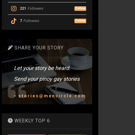
221
Followers
Follow
7
Followers
Follow
SHARE YOUR STORY
Let your story be heard.
Send your pinoy gay stories
-
stories@mencircle.com
WEEKLY TOP 6