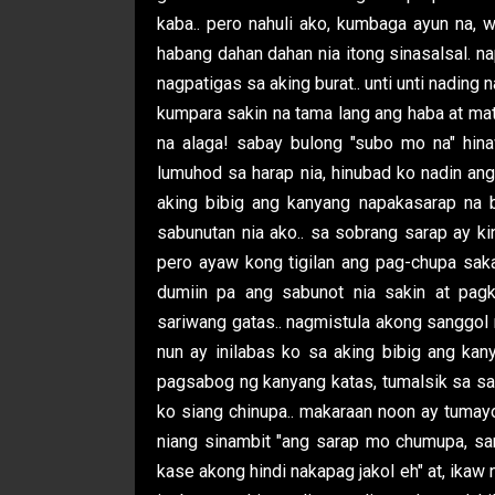
kaba.. pero nahuli ako, kumbaga ayun na, w
habang dahan dahan nia itong sinasalsal. n
nagpatigas sa aking burat.. unti unti nading
kumpara sakin na tama lang ang haba at mat
na alaga! sabay bulong "subo mo na" hin
lumuhod sa harap nia, hinubad ko nadin ang
aking bibig ang kanyang napakasarap na b
sabunutan nia ako.. sa sobrang sarap ay ki
pero ayaw kong tigilan ang pag-chupa sakan
dumiin pa ang sabunot nia sakin at pag
sariwang gatas.. nagmistula akong sanggol
nun ay inilabas ko sa aking bibig ang kany
pagsabog ng kanyang katas, tumalsik sa s
ko siang chinupa.. makaraan noon ay tumayo
niang sinambit "ang sarap mo chumupa, s
kase akong hindi nakapag jakol eh" at, ikaw