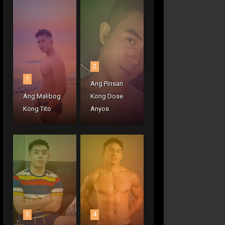
2
1
Ang Pinsan
Ang Malibog
Kong Dose
Kong Tito
Anyos
3
4