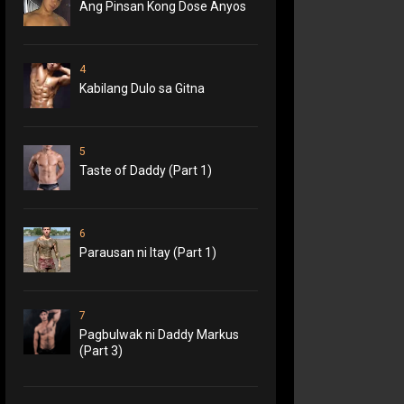
Ang Pinsan Kong Dose Anyos
4
Kabilang Dulo sa Gitna
5
Taste of Daddy (Part 1)
6
Parausan ni Itay (Part 1)
7
Pagbulwak ni Daddy Markus
(Part 3)