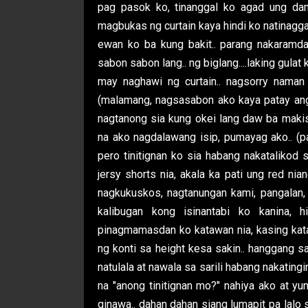
pag pasok ko, tinanggal ko agad ung dam
magbukas ng curtain kaya hindi ko natinaggal 
ewan ko ba kung bakit.. parang nakaramda
sabon sabon lang.. ng biglang....laking gulat 
may naghawi ng curtain.. nagsorry naman
(malamang, nagsasabon ako kaya patay ang 
nagtanong sia kung okei lang daw ba makis
na ako nagdalawang isip, pumayag ako.. (
pero tinitignan ko sia habang nakatalikod s
jersy shorts nia, akala ka pati ung red nian
nagkukuskos, nagtanungan kami, pangalan, 
kalibugan kong isinantabi ko kanina, 
pinagmamasdan ko katawan nia, kasing kataw
ng konti sa height kesa sakin.. hanggang s
natulala at nawala sa sarili habang nakating
na "anong tinitignan mo?" nahiya ako at y
ginawa.. dahan dahan siang lumapit pa lalo 