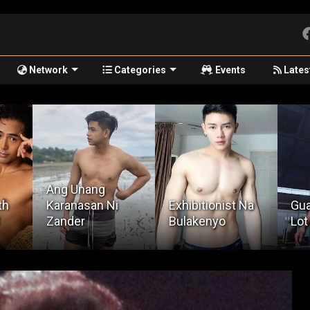
Network
Categories
Events
Lates
Ka
Exhibitionist Na
Guard Sa Parking
Bu
Bulakenyo
Lot
Ko