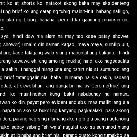
it ko at shorts ko. natakot akong baka may aksidenteng
ung brief ko. ang sarap ng tubig. mainit-init.. habang naliligo,
m ako ng Libog.. hahaha.. pero d ko gaanong pinansin un..
ko,
 sya.. hindi daw nia alam na may tao kase patay shower.
shower) umalis din naman kagad.. maya maya, sumilip ulit,
hare, kase talagang wala siang mapuntahang bakante.. hindi
parang kawawa eh. ang amo ng mukha) hindi ako nagsasalita
ia sakin.. tinanggal niang una ang tshirt nia at sumunod ang
g brief tatanggalin nia.. haha.. humarap na sia sakin, habang
edad, at skwelahan.. ang pangalan nia ay Gerome(true) ung
hindi ko maintindihan kung bakit nabubuhay na naman..
an ko din, payat pero evident and abs. mas maliit lang sia
a napatuon ako sa bukol ng kanyang pagkalalaki.. para akong
in dun.. parang nagising nlamang ako ng bigla siang nagtanong
umuko sabay sabing "ah wala" nagulat ako sa sumunod niang
sakin at ibinaba ang brief nia.. parang gusto kong tumakbo sa