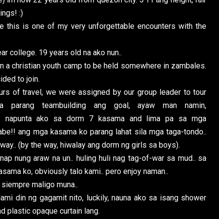
ngs! :)
e this is one of my very unforgettable encounters with the
ar college. 19 years old na ako nun..
oin a christian youth camp to be held somewhere in zambales.
ded to join.
ours of travel, we were assigned by our group leader to tour
baga parang teambuilding ang goal, ayaw man namin,
e.. napunta ako sa dorm 7 kasama and lima pa sa mga
be!! ang mga kasama ko parang lahat sila mga taga-tondo..
ay.. (by the way, hiwalay ang dorm ng girls sa boys).
ap nung araw na un.. huling huli nag tag-of-war sa mud.. sa
sama ko, obviously talo kami.. pero enjoy naman..
, siempre maligo muna..
i din ng gagamit nito, luckily, nauna ako sa isang shower
d plastic opaque curtain lang.