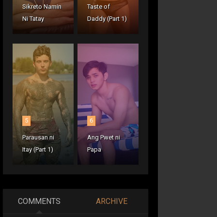
Sikreto Namin
Taste of
Ni Tatay
Daddy (Part 1)
5
6
Parausan ni
Ang Pwet ni
Itay (Part 1)
Papa
COMMENTS
ARCHIVE