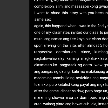
complexion, slim, and masasabii kong gwapi
i want to share this story with you becaus
same sex.
again, this happend when i was in the 2nd ye
one of my clasmates invited our class to j
mura lang naman ang fee kaya our class deci
upon arriving on the site, after almost 5 h
respective dormitories.. since, kum
nagkahiwahiwalay kaming magkaka-klas
clasmates ko.. pagpasok ng dorm.. wow gra
ang aangas ng dating.. kala mo makikiapag aw
madaming teambuilding activities ang nagan
team ko, puro katulad kong payat ang mga ka
after the game, dinner na daw, pero bago un
maraming shower area sa dorm pero ang dam
area. walang pinto ang bawat cubilcle, instea