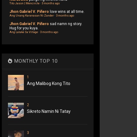
Tito Jason | Mencircle
·
3 months ago
Jhon Gabriel V. Piñero
love wins at all time.
Ang Unang Karanasan Ni Zander
·
3 months ago
Jhon Gabriel V. Piñero
sad namn ng story.
Hug for you kuya.
Ang Lalake Sa Village
·
3 months ago
MONTHLY TOP 10
1
Ang Malibog Kong Tito
2
Sikreto Namin Ni Tatay
3