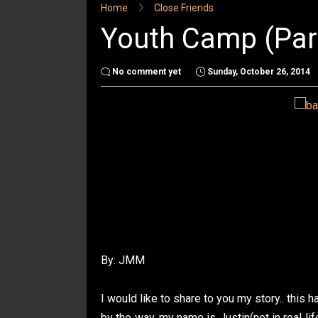
Home
Close Friends
Youth Camp (Par
No comment yet
Sunday, October 26, 2014
By: JMM
I would like to share to you my story.. this 
by the way, my name is Justin(not in real li