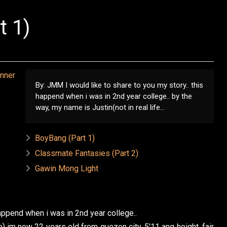
t 1)
By: JMM I would like to share to you my story.. this
happend when i was in 2nd year college.. by the
way, my name is Justin(not in real life...
BoyBang (Part 1)
Classmate Fantasies (Part 2)
Gawin Mong Light
happend when i was in 2nd year college..
fe) im now 22 years old from quezon city. 5'11 ang height, fair