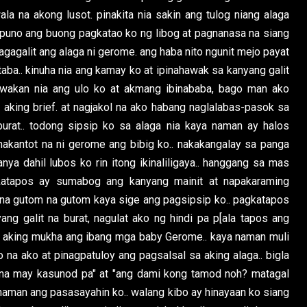
ala na akong lusot. pinakita nia sakin ang tulog niang alaga
apuno ang buong pagkatao ko ng libog at pagnanasa na siang
 nagagalit ang alaga ni gerome. ang haba nito ngunit mejo payat
aba.. kinuha nia ang kamay ko at ipinahawak sa kanyang galit
awakan nia ang ulo ko at akmang ibinababa, bago man ako
 aking brief. at nagjakol na ako habang naglalabas-pasok sa
urat.. todong sipsip ko sa alaga nia kaya naman ay halos
nakantot na ni gerome ang bibig ko.. nakakangalay sa panga
ya dahil lubos ko rin itong ikinaliligaya.. hanggang sa mas
katapos ay sumabog ang kanyang mainit at napakaraming
 na gutom na gutom kaya sige ang pagsipsip ko.. pagkatapos
ang galit na burat, nagulat ako ng hindi pa p[ala tapos ang
a aking mukha ang ibang mga baby Gerome.. kaya naman muli
 na ako at pinagpatuloy ang pagsalsal sa aking alaga.. bigla
ana may kasunod pa" at "ang dami kong tamod noh? matagal
 naman ang pasasayahin ko.. walang kibo ay hinayaan ko siang