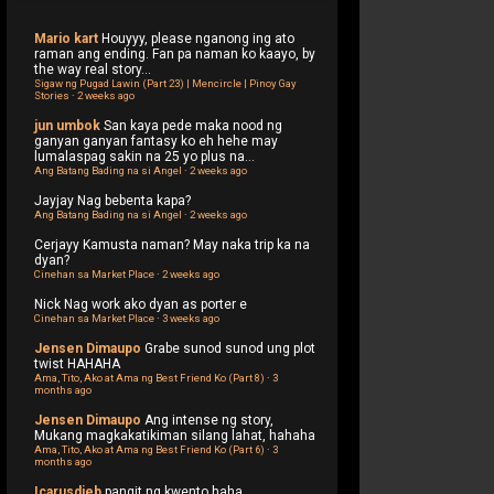
Mario kart
Houyyy, please nganong ing ato
raman ang ending. Fan pa naman ko kaayo, by
the way real story...
Sigaw ng Pugad Lawin (Part 23) | Mencircle | Pinoy Gay
Stories
·
2 weeks ago
jun umbok
San kaya pede maka nood ng
ganyan ganyan fantasy ko eh hehe may
lumalaspag sakin na 25 yo plus na...
Ang Batang Bading na si Angel
·
2 weeks ago
Jayjay
Nag bebenta kapa?
Ang Batang Bading na si Angel
·
2 weeks ago
Cerjayy
Kamusta naman? May naka trip ka na
dyan?
Cinehan sa Market Place
·
2 weeks ago
Nick
Nag work ako dyan as porter e
Cinehan sa Market Place
·
3 weeks ago
Jensen Dimaupo
Grabe sunod sunod ung plot
twist HAHAHA
Ama, Tito, Ako at Ama ng Best Friend Ko (Part 8)
·
3
months ago
Jensen Dimaupo
Ang intense ng story,
Mukang magkakatikiman silang lahat, hahaha
Ama, Tito, Ako at Ama ng Best Friend Ko (Part 6)
·
3
months ago
Icarusdieb
pangit ng kwento haha