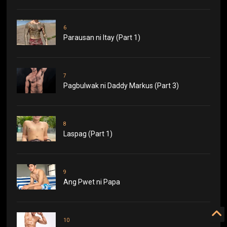
6
Parausan ni Itay (Part 1)
7
Pagbulwak ni Daddy Markus (Part 3)
8
Laspag (Part 1)
9
Ang Pwet ni Papa
10