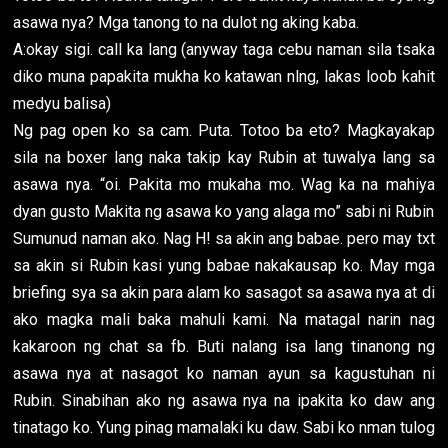
asawa nya? Mga tanong to na dulot ng aking kaba.
A:okay sigi. call ka lang (anyway taga cebu naman sila tsaka
diko muna papakita mukha ko katawan nlng, lakas loob kahit
medyu balisa)
Ng pag open ko sa cam. Puta. Totoo ba eto? Magkayakap
sila na boxer lang naka takip kay Rubin at tuwalya lang sa
asawa nya. “oi. Pakita mo mukaha mo. Wag ka na mahiya
dyan gusto Makita ng asawa ko yang alaga mo” sabi ni Rubin
Sumunud naman ako. Nag H! sa akin ang babae. pero may txt
sa akin si Rubin kasi yung babae nakakausap ko. May mga
briefing sya sa akin para alam ko sasagot sa asawa nya at di
ako magka mali baka mahuli kami. Na matagal narin nag
kakaroon ng chat sa fb. Buti nalang isa lang tinanong ng
asawa nya at nasagot ko naman ayun sa kagustuhan ni
Rubin. Sinabihan ako ng asawa nya na ipakita ko daw ang
tinatago ko. Yung pinag mamalaki ku daw. Sabi ko nman tulog