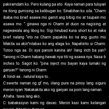
pakiramdam ko. Pero kulang pa eto. Kaya naman para tuluyan
na itong gumising sa kalibugan ko. Sinabihan ko sila. “Charm
ibaba mo brief asawa mo gamit ang bibig mo at tsupain mo
asawa mo. “ ginawa nga ni Charm at duon na nagising at
nagwawala ang libog ko. Sigi hinubad kuna short ko at naka
brief nalang “eto na Charm papakita ko na ang gusto mo
Makita sa akin”nilabas ko ang alaga ko. Napahinto si Charm.
Totoo nga aa. Di sya pansin kanina ah! Ilang inch ba yan?
Tanong ni Charm habang hawak nya titi ng asawa nya. Nasa 6
inches to. Sagot ko. “pina inject mo bayan kaya lumaki ng
ganyan?” tanong ni Charm
A: hindi aa… natural kaya to..
C:swerte naman ng gf mo, iilang pure na pinoy lang siguro
meron nyan. Nakakakita ako ng ganyan sa porn lang naman.
A:haha.. tawa lang ako..
C: babakasyun kami ng davao. Meron kasi kami kelangan