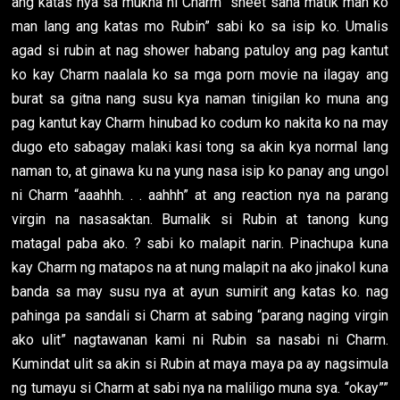
ang katas nya sa mukha ni Charm “sheet sana matik man ko
man lang ang katas mo Rubin” sabi ko sa isip ko. Umalis
agad si rubin at nag shower habang patuloy ang pag kantut
ko kay Charm naalala ko sa mga porn movie na ilagay ang
burat sa gitna nang susu kya naman tinigilan ko muna ang
pag kantut kay Charm hinubad ko codum ko nakita ko na may
dugo eto sabagay malaki kasi tong sa akin kya normal lang
naman to, at ginawa ku na yung nasa isip ko panay ang ungol
ni Charm “aaahhh. . . aahhh” at ang reaction nya na parang
virgin na nasasaktan. Bumalik si Rubin at tanong kung
matagal paba ako. ? sabi ko malapit narin. Pinachupa kuna
kay Charm ng matapos na at nung malapit na ako jinakol kuna
banda sa may susu nya at ayun sumirit ang katas ko. nag
pahinga pa sandali si Charm at sabing “parang naging virgin
ako ulit” nagtawanan kami ni Rubin sa nasabi ni Charm.
Kumindat ulit sa akin si Rubin at maya maya pa ay nagsimula
ng tumayu si Charm at sabi nya na maliligo muna sya. “okay””