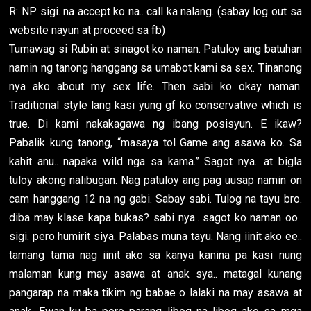
R: NP sigi. na accept ko na.. call ka nalang. (sabay log out sa
website nayun at proceed sa fb)
Tumawag si Rubin at sinagot ko naman. Patuloy ang batuhan
namin ng tanong hanggang sa umabot kami sa sex. Tinanong
nya ako about my sex life. Then sabi ko okay naman.
Traditional style lang kasi yung gf ko conservative which is
true. Di kami nakakagawa ng ibang posisyun. E ikaw?
Pabalik kung tanong, “masaya tol Game ang asawa ko. Sa
kahit anu.. napaka wild nga sa kama.” Sagot nya.. at bigla
tuloy akong nalibugan. Nag patuloy ang pag uusap namin on
cam hanggang 12 na ng gabi. Sabay sabi. Tulog na tayu bro.
diba may klase kapa bukas? sabi nya.. sagot ko naman oo..
sigi. pero humirit siya. Palabas muna tayu. Nang iinit ako ee..
tamang tama nag iinit ako sa kanya kanina pa kasi nung
malaman kung may asawa at anak sya.. matagal kunang
pangarap na maka tikim ng babae o lalaki na may asawa at