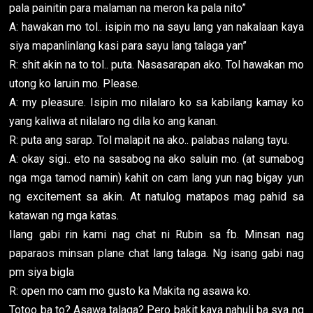
pala painitin para malaman na meron ka pala nito”
A: hawakan mo tol.. isipin mo na sayu lang yan nakalaan kaya
siya mapanlinlang kasi para sayu lang talaga yan”
R: shit akin na to tol.. puta. Nasasarapan ako. Tol hawakan mo
utong ko laruin mo. Please.
A: my pleasure. Isipin mo nilalaro ko sa kabilang kamay ko
yang kaliwa at nilalaro ng dila ko ang kanan.
R: puta ang sarap. Tol malapit na ako.. palabas nalang tayu.
A: okay sigi.. eto na sasabog na ako saluin mo. (at sumabog
nga mga tamod namin) kahit on cam lang yun nag bigay yun
ng excitement sa akin. At natulog matapos mag pahid sa
katawan ng mga katas.
Ilang gabi rin kami nag chat ni Rubin sa fb. Minsan nag
paparaos minsan plane chat lang talaga. Ng isang gabi nag
pm siya bigla
R: open mo cam mo gusto ka Makita ng asawa ko.
Totoo ba to? Asawa talaga? Pero bakit kaya nahuli ba sya ng