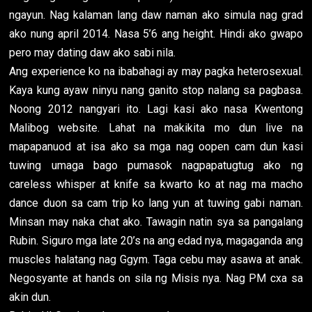
ngayun. Nag kalaman lang daw naman ako simula nag grad
ako nung april 2014. Nasa 5’6 ang height. Hindi ako gwapo
pero may dating daw ako sabi nila.
Ang experience ko na ibabahagi ay may pagka heterosexual.
Kaya kung ayaw ninyu nang ganito stop nalang sa pagbasa.
Noong 2012 nangyari ito. Lagi kasi ako nasa Kwentong
Malibog website. Lahat na makikita mo dun live na
mapapanuod at isa ako sa mga nag oopen cam dun kasi
tuwing umaga bago pumasok nagpapatugtug ako ng
careless whisper at knife sa kwarto ko at nag ma macho
dance duon sa cam trip ko lang yun at tuwing gabi naman.
Minsan may naka chat ako. Tawagin natin sya sa pangalang
Rubin. Siguro mga late 20’s na ang edad nya, magaganda ang
muscles halatang nag Ggym. Taga cebu may asawa at anak.
Negosyante at hands on sila ng Misis nya. Nag PM cxa sa
akin dun.