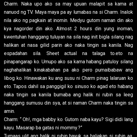
Charm. Naka upo ako sa may upuan malapit sa kama at
nanuod ng TV. Maya maya pa ay lumabas na si Charm. Inalok
nila ako ng pagkain at inomin. Medyu gutom naman din ako
kya nagorder din ako. Almost 2 hours din yung inoman,
kwentuhan hanggang tuluyan na sila nag init bigla silang nag
halikan at nasa gilid parin ako naka tingin sa kanila. Nag
espadahan sila. Sheet actual na talaga to.eto na
pinapangarap ko. Umupo ako sa kama habang patuloy silang
naghahalikan kinakabahan pa ako pero pumaibabaw ang
libog ko. Hinawakan ku ang susu ni Charm pinag lalaruan ko
eto. Tapos dahil sa panggigil ko sinuso ko agad eto habang
naka tingin sa kanila bumaba ang halik ni rubin sa leeg
hanggang sumusu din sya, at si naman Charm naka tingin sa
amin.
Charm: “ Oh!, mga babby ko. Gutom naba kayu? Sigi didi lang
kayu. Masarap ba gatas ni mommy.?”
Tumaas ulit ang halik ni rubin hayuk sa haliakan si rubin aa.