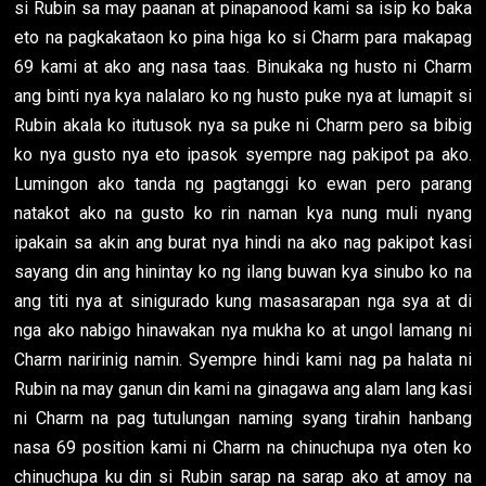
si Rubin sa may paanan at pinapanood kami sa isip ko baka
eto na pagkakataon ko pina higa ko si Charm para makapag
69 kami at ako ang nasa taas. Binukaka ng husto ni Charm
ang binti nya kya nalalaro ko ng husto puke nya at lumapit si
Rubin akala ko itutusok nya sa puke ni Charm pero sa bibig
ko nya gusto nya eto ipasok syempre nag pakipot pa ako.
Lumingon ako tanda ng pagtanggi ko ewan pero parang
natakot ako na gusto ko rin naman kya nung muli nyang
ipakain sa akin ang burat nya hindi na ako nag pakipot kasi
sayang din ang hinintay ko ng ilang buwan kya sinubo ko na
ang titi nya at sinigurado kung masasarapan nga sya at di
nga ako nabigo hinawakan nya mukha ko at ungol lamang ni
Charm naririnig namin. Syempre hindi kami nag pa halata ni
Rubin na may ganun din kami na ginagawa ang alam lang kasi
ni Charm na pag tutulungan naming syang tirahin hanbang
nasa 69 position kami ni Charm na chinuchupa nya oten ko
chinuchupa ku din si Rubin sarap na sarap ako at amoy na