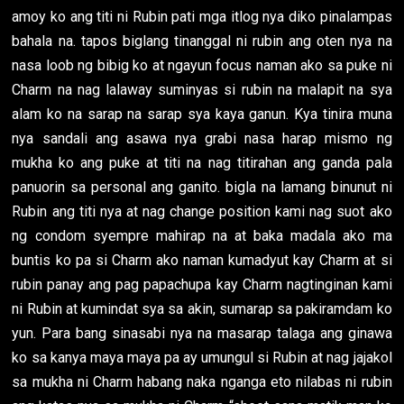
amoy ko ang titi ni Rubin pati mga itlog nya diko pinalampas
bahala na. tapos biglang tinanggal ni rubin ang oten nya na
nasa loob ng bibig ko at ngayun focus naman ako sa puke ni
Charm na nag lalaway suminyas si rubin na malapit na sya
alam ko na sarap na sarap sya kaya ganun. Kya tinira muna
nya sandali ang asawa nya grabi nasa harap mismo ng
mukha ko ang puke at titi na nag titirahan ang ganda pala
panuorin sa personal ang ganito. bigla na lamang binunut ni
Rubin ang titi nya at nag change position kami nag suot ako
ng condom syempre mahirap na at baka madala ako ma
buntis ko pa si Charm ako naman kumadyut kay Charm at si
rubin panay ang pag papachupa kay Charm nagtinginan kami
ni Rubin at kumindat sya sa akin, sumarap sa pakiramdam ko
yun. Para bang sinasabi nya na masarap talaga ang ginawa
ko sa kanya maya maya pa ay umungul si Rubin at nag jajakol
sa mukha ni Charm habang naka nganga eto nilabas ni rubin