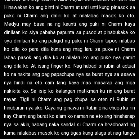
Hinawakan ko ang binti ni Charm at unti unti kung pinasok sa
puke ni Charm ang daliri ko at nilalabas masok ko eto.
Medyu may basa na ng kaunti ang puki ni Charm kaya
dinilaan ko siya pababa papunta sa pusod at pinabukaka ko
sya dinilaan ko ang paligid ng puke ni Charm tapos nilabas
ko dila ko para dila kuna ang mag laru sa puke ni Charm
labas pasok ang dila ko at nilalaru ko ang puke nya gamit
ang dila ko. At isang finger ko. Nag hubad si rubin at actual
ko na nakita ang pag papachupa nya sa burat nya sa asawa
nya hindi na eto cam lang kaya mas masarap ang mga
nakikita ko. Sa isip ko kelangan matikman ku rin ang burat
nayan. Tigil ni Charm ang pag chupa sa oten ni Rubin at
hinubaran nya ako. Gaya ng ginawa ni Rubin pina chupa ku rin
kay Charm ang burat ko alam ko naman na eto ang hinahanap
nya sa akin, habang naka sandal si Charm sa headboard ng
kama nilalabas masok ko ang tigas kung alaga at nag tungo