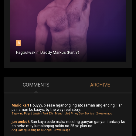
6
Pagbulwak ni Daddy Markus (Part 3)
COMMENTS
ARCHIVE
Mario kart
Houyyy, please nganong ing ato raman ang ending. Fan
pa naman ko kaayo, by the way real story...
Sigaw ng Pugad Lawin (Part 23) | Mencircle | Pinoy Gay Stories
·
2 weeks ago
jun umbok
San kaya pede maka nood ng ganyan ganyan fantasy ko
eh hehe may lumalaspag sakin na 25 yo plus na...
Ang Batang Bading na si Angel
·
2 weeks ago