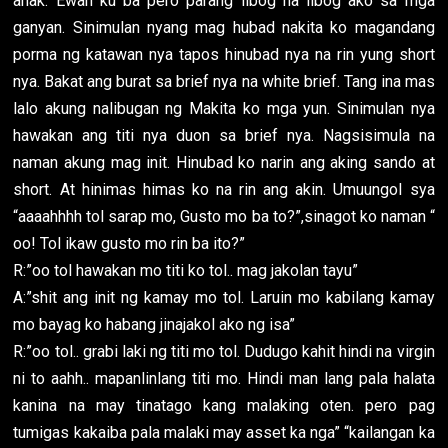
anak. Ewan ku ba pero parang libog na libog ako sa mga
ganyan. Sinimulan nyang mag hubad nakita ko magandang
porma ng katawan nya tapos hinubad nya na rin yung short
nya. Bakat ang burat sa brief nya na white brief. Tang ina mas
lalo akung nalibugan ng Makita ko mga yun. Sinimulan nya
hawakan ang titi nya duon sa brief nya. Nagsisimula na
naman akung mag init. Hinubad ko narin ang aking sando at
short. At hinimas himas ko na rin ang akin. Umuungol sya
“aaaahhhh tol sarap mo, Gusto mo ba to?”,sinagot ko naman “
oo! Tol ikaw gusto mo rin ba ito?”
R:”oo tol hawakan mo titi ko tol.. mag jakolan tayu”
A:”shit ang init ng kamay mo tol. Laruin mo kabilang kamay
mo bayag ko habang jinajakol ako ng isa”
R:”oo tol.. grabi laki ng titi mo tol. Dudugo kahit hindi na virgin
ni to aahh.. mapanlinlang titi mo. Hindi man lang pala halata
kanina na may tinatago kang malaking oten. pero pag
tumigas kakaiba pala malaki may asset ka nga” “kailangan ka