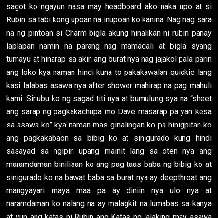
sagot ko ngayun nasa may headboard ako naka upo at si
Rubin sa tabi kong upoan na inupoan ko kanina. Nag nag sara
na ng pintoan si Charm bigla akung hinalikan ni rubin panay
laplapan namin na parang nag mamadali at bigla syang
tumayu at hinarap sa akin ang burat nya nag jajakol pala parin
ang loko kya naman hindi kuna to pakakawalan quickie lang
kasi lalabas asawa nya after shower mahirap na pag mahuli
kami. Sinubu ko ng sagad titi nya at bumulung sya na “sheet
ang sarap ng pagkakachupa mo Dave masarap pa yan kesa
sa asawa ko” kya naman mas ginalingan ko pa hinigpitan ko
ang pagkakabaon sa bibig ko at sinigurado kung hindi
sasayad sa ngipin upang mainit lang sa oten nya ang
maramdaman binilisan ko ang pag taas baba ng bibig ko at
sinigurado ko na bawat baba sa burat nya ay deepthroat ang
mangyayari maya maa pa ay diniin nya ulo nya at
naramdaman ko nalang na ay malagkit na lumabas sa kanya
at yun ang katas ni Rubin ang Katas ng lalaking may asawa