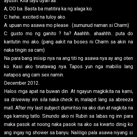
ayusin. Kita tayu dyan aa.
A; OO ba. Basta ba matitira ka ng alaga ko.
C: hehe.. excited na tuloy ako.
A: upuan mo asawa mo please . (sumunud naman si Charm)
C: gusto mo ng ganito ? ha? Aaahhh.. ahaahhh.. puta do
kantutin mo ako. (pang aakit na boses ni Charm sa akin na
naka tingin sa cam)
Na para bang iniisip nya na ang titi ng asawa nya ay ang oten
ko. Kasi ako tinatawag nya. Tapos yun nga mabilis lang
natapos ang cam sex namin.
December 2012.
Halos mga apat na buwan din. At ngayun magkikita na kami,
sa driveway inn sila naka check in, malapit lang sa abreeza
mall. After my last subject dumiritso na ako dun at nagkita na
nga kaming tatlo. Sinundo ako ni Rubin sa labas ng inn para
maka pasok at noong naka pasok na ako sa kwarto dinig ko
ang ingay ng shower sa banyu. Naliligo pala asawa niyang si