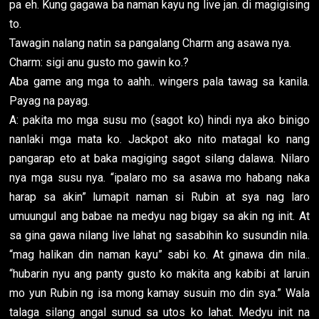
pa eh. Kung gagawa ba naman kayu ng live jan. di magigising
to.
Tawagin nalang natin sa pangalang Charm ang asawa nya.
Charm: sigi anu gusto mo gawin ko.?
Aba game ang mga to aahh.. wingers pala tawag sa kanila.
Payag na payag.
A: pakita mo mga susu mo (sagot ko) hindi nya ako binigo
nanlaki mga mata ko. Jackpot ako nito matagal ko nang
pangarap eto at baka magiging sagot silang dalawa. Nilaro
nya mga susu nya. “ipalaro mo sa asawa mo habang naka
harap sa akin” lumapit naman si Rubin at sya nag laro
umuungul ang babae na medyu nag bigay sa akin ng init. At
sa gina gawa nilang live lahat ng sasabihin ko susundin nila.
“mag halikan din naman kayu” sabi ko. At ginawa din nila..
“hubarin nyu ang panty gusto ko makita ang kabibi at laruin
mo yun Rubin ng isa mong kamay susuin mo din sya.” Wala
talaga silang angal sunud sa utos ko lahat. Medyu init na