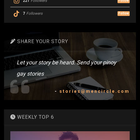
221
Followers
Follow
7
Followers
Follow
SHARE YOUR STORY
Let your story be heard. Send your pinoy
gay stories
-
stories@mencircle.com
WEEKLY TOP 6