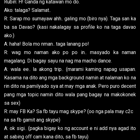
Rubin: H! Ganda ng katawan mo do.
Ako: talaga? Salamat..
R: Sarap mo sumayaw ahh.. galing mo (biro nya). Taga san ka
ba sa Davao? (kasi nakalagay sa profile ko na taga davao
ako.)
A: haha! Bola mo nman.. taga lanang po!
R: wag mo naman ako po po in.. masyado ka naman
magalang. Di bagay sayu na nag ma macho dance.
A: wala ee.. la akong trip.. (marami kaming napag usapan.
Kasama na dito ang mga background namin at nalaman ko na
rin dito na pamilyado sya at may mga anak. Pero puro decent
pang mga topic namin dito wala pang bagay na makokonek
sa sex)
R: may FB Ka? Sa fb tayu mag skype? (oo nga pala may c2c
na sa fb gamit ang skype)
A: ok sigi.. (pagka bigay ko ng account e ni add nya agad ito
at sabing off cam kana dito, sa fb tayu)