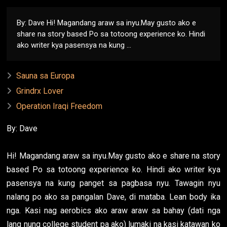
By: Dave Hi! Magandang araw sa inyu.May gusto ako e
share na story based Po sa totoong experience ko. Hindi
ako writer kya pasensya na kung ...
Sauna sa Europa
Grindrx Lover
Operation Iraqi Freedom
By: Dave
Hi! Magandang araw sa inyu.May gusto ako e share na story
based Po sa totoong experience ko. Hindi ako writer kya
pasensya na kung panget sa pagbasa nyu. Tawagin nyu
nalang po ako sa pangalan Dave, di mataba. Lean body ika
nga. Kasi nag aerobics ako araw araw sa bahay (dati nga
lang nung college student pa ako) lumaki na kasi katawan ko