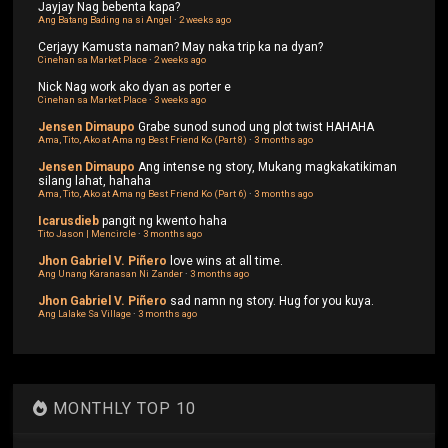
Jayjay
Nag bebenta kapa?
Ang Batang Bading na si Angel
·
2 weeks ago
Cerjayy
Kamusta naman? May naka trip ka na dyan?
Cinehan sa Market Place
·
2 weeks ago
Nick
Nag work ako dyan as porter e
Cinehan sa Market Place
·
3 weeks ago
Jensen Dimaupo
Grabe sunod sunod ung plot twist HAHAHA
Ama, Tito, Ako at Ama ng Best Friend Ko (Part 8)
·
3 months ago
Jensen Dimaupo
Ang intense ng story, Mukang magkakatikiman
silang lahat, hahaha
Ama, Tito, Ako at Ama ng Best Friend Ko (Part 6)
·
3 months ago
Icarusdieb
pangit ng kwento haha
Tito Jason | Mencircle
·
3 months ago
Jhon Gabriel V. Piñero
love wins at all time.
Ang Unang Karanasan Ni Zander
·
3 months ago
Jhon Gabriel V. Piñero
sad namn ng story. Hug for you kuya.
Ang Lalake Sa Village
·
3 months ago
MONTHLY TOP 10