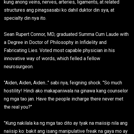
kung anong veins, nerves, arteries, ligaments, at related
structures ang pinagsasabi ko dahil duktor din sya, at
specialty din nya ito.
Sean Rupert Connor, MD; graduated Summa Cum Laude with
a Degree in Doctor of Philosophy in Infidelity and
Fabricating Lies. Voted most capable physician in his
innovative way of words, which felled a fellow
neurosurgeon.
"Aiden, Aiden, Aiden..." sabi nya, feigning shock. "So much
hostility! Hindi ako makapaniwala na ginawa kang counselor
ng mga tao jan. Have the people incharge there never met
the real you?"
"Kung nakilala ka ng mga tao dito ay tyak na maiisip nila ang
naiisip ko: bakit ang isang manipulative freak na gaya mo ay