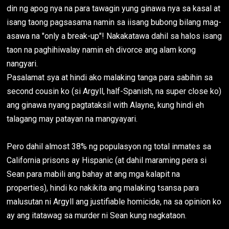
din ng apog nya na para tawagin yung ginawa nya sa kasal at
isang taong pagsasama namin sa iisang bubong bilang mag-
asawa na "only a break-up"! Nakakatawa dahil sa halos isang
taon na paghihiwalay namin eh divorce ang alam kong
nangyari.
Pasalamat sya at hindi ako malaking tanga para sabihin sa
second cousin ko (si Argyll, half-Spanish, na super close ko)
ang ginawa nyang pagtataksil with Alayne, kung hindi eh
talagang may patayan na mangyayari.
Pero dahil almost 38% ng populasyon ng total inmates sa
California prisons ay Hispanic (at dahil maraming pera si
Sean para mabili ang bahay at ang mga kalapit na
properties), hindi ko nakikita ang malaking tsansa para
malusutan ni Argyll ang justifiable homicide, na sa opinion ko
ay ang itatawag sa murder ni Sean kung nagkataon.