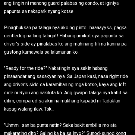
ang tingin ni manong guard palabas ng condo, at iginiya
papunta sa nakapark nyang kotse.
Pinagbuksan pa talaga nya ako ng pinto.. haaaayyss, pagka
gentledog na lang talaga!! Habang umikot sya papunta sa
driver's side ay pinalabas ko ang mahinang tili na kanina pa
gustong kumawala sa lalamunan ko.
"Ready for the ride?" Nakatingin sya sakin habang
pinaaandar ang sasakyan nya. Sa Japan kasi, nasa right ride
ang driver's side sa karamihan ng mga kotse, kaya ang left
side ni Ryou ang nakikita ko. Ang gwapo talaga nya kahit sa
dilim, compared sa akin na mukhang kapatid ni Tadaklan
kapag walang ilaw. Tsk...
"Uhmm.. san ba punta natin? Saka bakit ambilis mo ata
makarating dito? Galing ka ba sa inyo?" Sunod-sunod kong