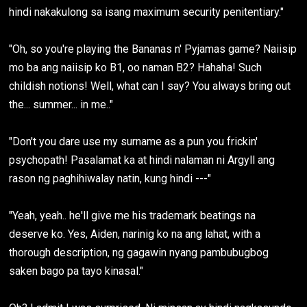
hindi nakakulong sa isang maximum security penitentiary."
"Oh, so you're playing the Bananas n' Pyjamas game? Naiisip
mo ba ang naiisip ko B1, oo naman B2? Hahaha! Such
childish notions! Well, what can I say? You always bring out
the... summer... in me.."
"Don't you dare use my surname as a pun you frickin'
psychopath! Pasalamat ka at hindi nalaman ni Argyll ang
rason ng paghihiwalay natin, kung hindi ---"
"Yeah, yeah.. he'll give me his trademark beatings na
deserve ko. Yes, Aiden, narinig ko na ang lahat, with a
thorough description, ng gagawin nyang pambubugbog
saken bago pa tayo kinasal."