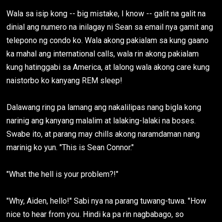
Wala sa isip kong -- big mistake, I know -- galit na galit na
dinial ang numero na inilagay ni Sean sa email nya gamit ang
telepono ng condo ko. Wala akong pakialam sa kung gaano
ka mahal ang international calls, wala rin akong pakialam
kung hatinggabi sa America, at lalong wala akong care kung
naistorbo ko kanyang REM sleep!
Dalawang ring pa lamang ang nakalilipas nang bigla kong
narinig ang kanyang malalim at lalaking-lalaki na boses.
Swabe ito, at parang may chills akong naramdaman nang
marinig ko yun. "This is Sean Connor."
"What the hell is your problem?!"
"Why, Aiden, hello!" Sabi nya na parang tuwang-tuwa. "How
nice to hear from you. Hindi ka pa rin nagbabago, so