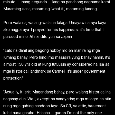
minuto -- isang segundo -- lang sa panahong nagsama kami.
Maraming sana, maraming 'what if', maraming tanong.
Pero wala na, walang-wala na talaga. Umayaw na sya kaya
ako nagparaya. I prayed for his happiness; it's time that I
pursued mine. At nandito yun sa Japan.
"Lalo na dahil ang bagong hobby mo eh manira ng mga
lumang bahay. Pero hindi mo masisira yung bahay namin, it's
almost 150 yrs old at kung tutuusin ay considered na isa sa
mga historical landmark sa Carmel. It's under government
protection."
"Actually, it isn't. Magandang bahay, pero walang historical na
naganap dun. Well, except sa nangyaring mga milagro sa atin
nung mga gabing nandoon tayo. Sa CR, sa attic, basement,
kahit nasa garahe! Hahaha.. I guess I'm not the only one