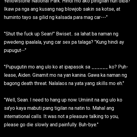
Yellowstone National Park. Hindi mo ako pinigilan nun diba?
Ikaw pa nga ang kusang nag blowjob sakin sa kotse, at
huminto tayo sa gilid ng kalsada para mag car---"
"Shut the fuck up Sean!" Bwiset.. sa lahat ba naman ng
pwedeng ipaalala, yung car sex pa talaga? "Kung hindi ay
pupugut--"
"Pupugutin mo ang ulo ko at ipapasok sa ______ ko? Puh-
lease, Aiden. Ginamit mo na yan kanina. Gawa ka naman ng
bagong death threat. Nalalaos na yata yang skills mo eh."
"Well, Sean. I need to hang up now. Umiinit na ang ulo ko
sa'yo kaya mabuti pang tigilan na natin to. Mahal ang
international calls. It was not a pleasure talking to you,
please go die slowly and painfully. Buh-bye."