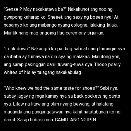
"Sensei? May nakakatawa ba?" Nakakunot ang noo ng
gwapong kaharap ko. Sheeet, ang sexy ng boses nya! At
nasamyo ko ang mabango nyang cologne, lalaking-lalaki.
Muntik nang mag ongoing flag ceremony si junjun.
"Look down." Nakangiti ko pa ding sabi at nang tumingin sya
sa ibaba ay tumawa na din sya ng malakas. Malutong yon,
ang sarap pakinggan dahil tuwang-tuwa sya. Those pearly
whites of his ay talagang nakakabulag.
"Who knew we had the same taste for shoes?" Sabi nya,
sabay lagay ng mga kamay nya sa back pockets ng pants
nya. Litaw na litaw ang slim nyang bewang, at halatang
maganda ang pangangatawan nya kahit natatabunan ito ng
damit. Sarap hubarin nun. GAMIT ANG NGIPIN.