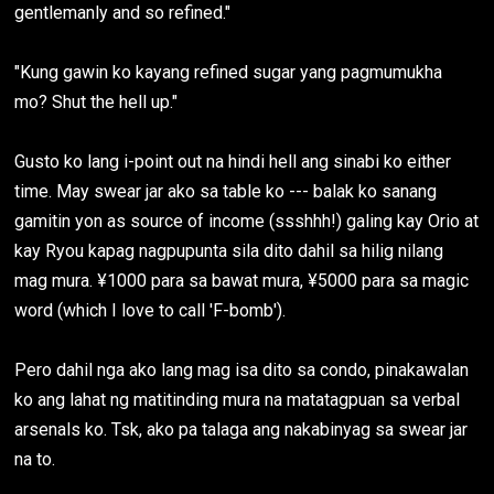
gentlemanly and so refined."
"Kung gawin ko kayang refined sugar yang pagmumukha
mo? Shut the hell up."
Gusto ko lang i-point out na hindi hell ang sinabi ko either
time. May swear jar ako sa table ko --- balak ko sanang
gamitin yon as source of income (ssshhh!) galing kay Orio at
kay Ryou kapag nagpupunta sila dito dahil sa hilig nilang
mag mura. ¥1000 para sa bawat mura, ¥5000 para sa magic
word (which I love to call 'F-bomb').
Pero dahil nga ako lang mag isa dito sa condo, pinakawalan
ko ang lahat ng matitinding mura na matatagpuan sa verbal
arsenals ko. Tsk, ako pa talaga ang nakabinyag sa swear jar
na to.