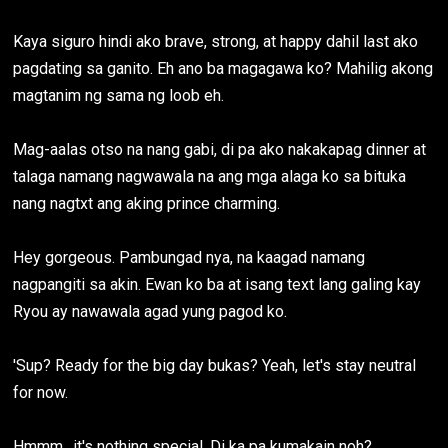
Kaya siguro hindi ako brave, strong, at happy dahil last ako
pagdating sa ganito. Eh ano ba magagawa ko? Mahilig akong
magtanim ng sama ng loob eh.
Mag-aalas otso na nang gabi, di pa ako nakakapag dinner at
talaga namang nagwawala na ang mga alaga ko sa bituka
nang nagtxt ang aking prince charming.
Hey gorgeous. Pambungad nya, na kaagad namang
nagpangiti sa akin. Ewan ko ba at isang text lang galing kay
Ryou ay nawawala agad yung pagod ko.
'Sup? Ready for the big day bukas? Yeah, let's stay neutral
for now.
Hmmm.. it's nothing special. Di ka pa kumakain noh?