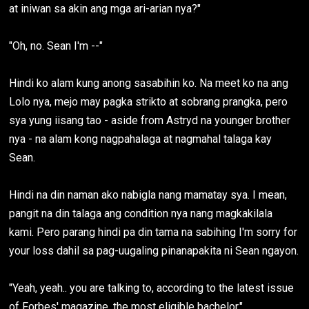
at iniwan sa akin ang mga ari-arian nya?"
"Oh, no. Sean I'm --"
Hindi ko alam kung anong sasabihin ko. Na meet ko na ang
Lolo nya, mejo may pagka strikto at sobrang prangka, pero
sya yung iisang tao - aside from Astryd na younger brother
nya - na alam kong nagpahalaga at nagmahal talaga kay
Sean.
Hindi na din naman ako nabigla nang mamatay sya. I mean,
pangit na din talaga ang condition nya nang magkakilala
kami. Pero parang hindi pa din tama na sabihing I'm sorry for
your loss dahil sa pag-uugaling pinanapakita ni Sean ngayon.
"Yeah, yeah.. you are talking to, according to the latest issue
of Forbes' magazine, the most eligible bachelor."