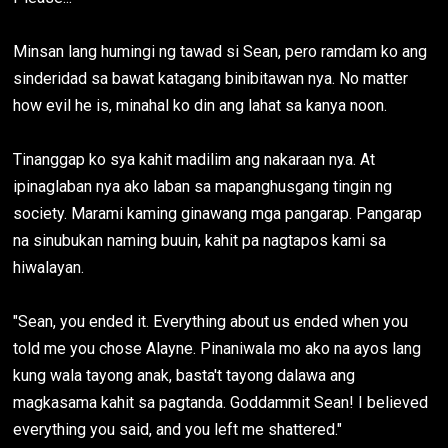
Minsan lang humingi ng tawad si Sean, pero ramdam ko ang
sinderidad sa bawat katagang binibitawan nya. No matter
how evil he is, minahal ko din ang lahat sa kanya noon.
Tinanggap ko sya kahit madilim ang nakaraan nya. At
ipinaglaban nya ako laban sa mapanghusgang tingin ng
society. Marami kaming ginawang mga pangarap. Pangarap
na sinubukan naming buuin, kahit pa nagtapos kami sa
hiwalayan.
"Sean, you ended it. Everything about us ended when you
told me you chose Alayne. Pinaniwala mo ako na ayos lang
kung wala tayong anak, basta't tayong dalawa ang
magkasama kahit sa pagtanda. Goddammit Sean! I believed
everything you said, and you left me shattered."