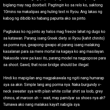
biglang may nag doorbell. Pagtingin ko sa relo ko, saktong
10mins na makalipas ang huling text ni Ryou. Ang lakas ng
kabog ng dibdib ko habang papunta ako sa pinto.
Pagbukas ko ng pinto ay halos mag freeze lahat ng dugo ko
sa katawan. Parang isang Greek diety si Ryou (kahit chinito)
sa porma nya, gwapong-gwapo at parang isang malaking
kasalanan para sa mere mortal na kagaya ko ang masilayan.
Nakaside view pa kasi ito, parang model na nagpopose para
sa shoot. Gawd, that nose bridge should be illegal.
Hindi ko mapigilan ang magpakawala ng ngiti nang humarap
sya sa akin. Simple lang ang porma nya. Naka burgundy v-
neck sweater sya with plain white collar shirt sa loob, grey
chinos, at maroon sh -- wait, may pamilyar sa shoes nya ah?
Tumawa ako nang malakas kaya't nabigla sya.