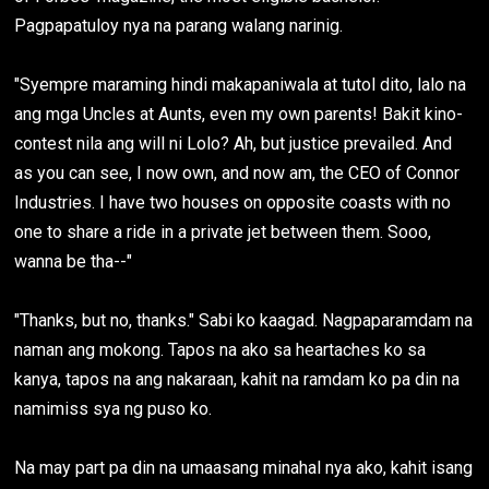
Pagpapatuloy nya na parang walang narinig.
"Syempre maraming hindi makapaniwala at tutol dito, lalo na
ang mga Uncles at Aunts, even my own parents! Bakit kino-
contest nila ang will ni Lolo? Ah, but justice prevailed. And
as you can see, I now own, and now am, the CEO of Connor
Industries. I have two houses on opposite coasts with no
one to share a ride in a private jet between them. Sooo,
wanna be tha--"
"Thanks, but no, thanks." Sabi ko kaagad. Nagpaparamdam na
naman ang mokong. Tapos na ako sa heartaches ko sa
kanya, tapos na ang nakaraan, kahit na ramdam ko pa din na
namimiss sya ng puso ko.
Na may part pa din na umaasang minahal nya ako, kahit isang