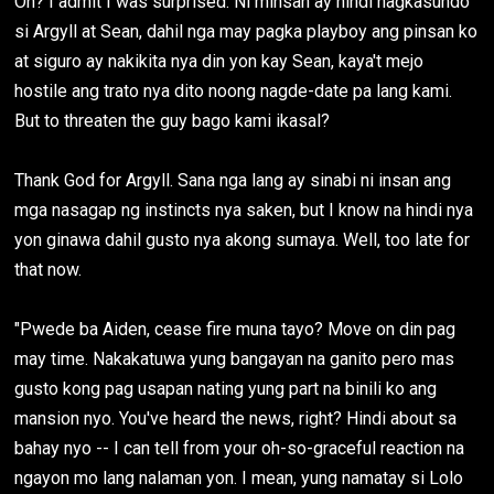
Oh? I admit I was surprised. Ni minsan ay hindi nagkasundo
si Argyll at Sean, dahil nga may pagka playboy ang pinsan ko
at siguro ay nakikita nya din yon kay Sean, kaya't mejo
hostile ang trato nya dito noong nagde-date pa lang kami.
But to threaten the guy bago kami ikasal?
Thank God for Argyll. Sana nga lang ay sinabi ni insan ang
mga nasagap ng instincts nya saken, but I know na hindi nya
yon ginawa dahil gusto nya akong sumaya. Well, too late for
that now.
"Pwede ba Aiden, cease fire muna tayo? Move on din pag
may time. Nakakatuwa yung bangayan na ganito pero mas
gusto kong pag usapan nating yung part na binili ko ang
mansion nyo. You've heard the news, right? Hindi about sa
bahay nyo -- I can tell from your oh-so-graceful reaction na
ngayon mo lang nalaman yon. I mean, yung namatay si Lolo