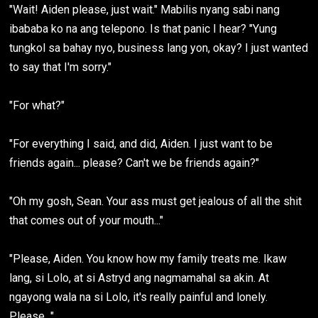
"Wait! Aiden please, just wait." Mabilis nyang sabi nang
ibababa ko na ang telepono. Is that panic I hear? "Yung
tungkol sa bahay nyo, business lang yon, okay? I just wanted
to say that I'm sorry."
"For what?"
"For everything I said, and did, Aiden. I just want to be
friends again... please? Can't we be friends again?"
"Oh my gosh, Sean. Your ass must get jealous of all the shit
that comes out of your mouth..."
"Please, Aiden. You know how my family treats me. Ikaw
lang, si Lolo, at si Astryd ang nagmamahal sa akin. At
ngayong wala na si Lolo, it's really painful and lonely.
Please..."