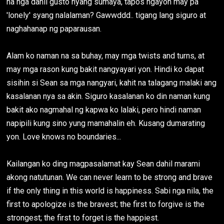
na nga dahil gusto nyang sumaya, tapos ngayon may pa
'lonely' syang nalalaman? Gawwddd.. tigang lang siguro at
naghahanap ng paparausan.
Alam ko naman na sa buhay, may mga twists and turns, at
may mga rason kung bakit nangyayari yon. Hindi ko dapat
sisihin si Sean sa mga nangyari, kahit na talagang malaki ang
kasalanan nya sa akin. Siguro kasalanan ko din naman kung
bakit ako nagmahal ng kapwa ko lalaki, pero hindi naman
napipili kung sino yung mamahalin eh. Kusang dumarating
yon. Love knows no boundaries...
Kailangan ko ding magpasalamat kay Sean dahil marami
akong natutunan. We can never learn to be strong and brave
if the only thing in this world is happiness. Sabi nga nila, the
first to apologize is the bravest; the first to forgive is the
strongest; the first to forget is the happiest.