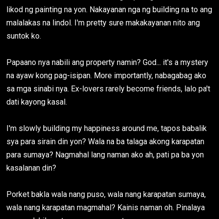
likod ng painting na yon. Nakayanan nga ng building na to ang
malalakas na lindol. I'm pretty sure makakayanan nito ang
suntok ko.
Papaano nya nabili ang property namin? God... it's a mystery
na ayaw kong pag-isipan. More importantly, nabagabag ako
sa mga sinabi nya. Ex-lovers rarely become friends, lalo pa't
dati kayong kasal.
I'm slowly building my happiness around me, tapos babalik
sya para sirain din yon? Wala na ba talaga akong karapatan
para sumaya? Nagmahal lang naman ako ah, pati pa ba yon
kasalanan din?
Porket bakla wala nang puso, wala nang karapatan sumaya,
wala nang karapatan magmahal? Kainis naman oh. Pinalaya