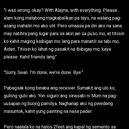
"I was wrong, okay? With Alayne, with everything. Please...
alam kong malabong magkabalikan pa tayo, na walang pag-
asang mahalin mo ako ulit. Pero umaasa pa din ako na sana
may natitira pang lugar para sa akin jan sa puso mo, at titiisin
ko kahit maging kaibigan mo lang para manatili sa tabi mo,
Aiden. Titiisin ko lahat ng pasakit na ibibigay mo, kaya
please. Kahit friends lang."
"Sorry, Sean. I'm done; we're done. Bye."
Pabagsak kong binaba ang receiver. Sumakit ang ulo ko,
gulong-gulo ako. Yon siguro ang sinasabi ni Mum na pag-
uusapan ng buong pamilya. Naghanap ako ng pwedeng
masuntok, kahit yung painting na nasa pader.
Pero naalala ko na halos 2feet ang kapal ng semento sa