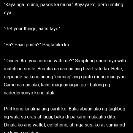
"Kaya nga.. o ano, pasok ka muna." Anyaya ko, pero umiling
sya.
"Get your things, aalis tayo."
"Ha? Saan punta?" Pagtataka ko.
"Dinner. Are you coming with me?" Simpleng sagot nya with
matching smile. Bumilis na naman ang heart rate ko. Hehe,
depende sa kung anong 'coming' ang gusto mong mangyari.
Game naman ako, kahit magdamagan pa - bulong ng
nadedemonyo kong utak.
Pilit kong kinalma ang sarili ko. Baka abutin ako ng taglibog
ng wala sa oras at lugar, baka di pa kami makaalis dito.
Dinala ko ang wallet, cellphone, at mga susi ko at sumunod
sa kanya palabas.