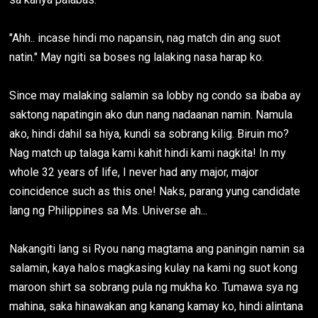
"Ahh.. incase hindi mo napansin, nag match din ang suot
natin." May ngiti sa boses ng lalaking nasa harap ko.
Since may malaking salamin sa lobby ng condo sa ibaba ay
saktong napatingin ako dun nang nadaanan namin. Namula
ako, hindi dahil sa hiya, kundi sa sobrang kilig. Biruin mo?
Nag match up talaga kami kahit hindi kami nagkita! In my
whole 32 years of life, I never had any major, major
coincidence such as this one! Naks, parang yung candidate
lang ng Philippines sa Ms. Universe ah...
Nakangiti lang si Ryou nang magtama ang paningin namin sa
salamin, kaya halos magkasing kulay na kami ng suot kong
maroon shirt sa sobrang pula ng mukha ko. Tumawa sya ng
mahina, saka hinawakan ang kanang kamay ko, hindi alintana