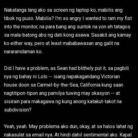
Nakatanga lang ako sa screen ng laptop ko, mabilis ang
tibok ng puso. Mabilis? I'm so angry I wanted to ram my fist
into the monitor, na para bang ang suntok na yon eh tatagos
sa mala-batong abs ng dati kong asawa. Sasakit ang kamay
ko either way, pero at least mababawasan ang galit na
nararamdaman ko.
Did I have a problem, as Sean had blithely put it, sa pagbili
nya ng bahay ni Lolo -- isang napakagandang Victorian
house doon sa Carmel-by-the-Sea, California kung saan
nagtitipon-tipon ang pamilya tuwing may okasyon -- at
sisirain para makagawa ng kung anong katakut-takot na
subdivision?
Yeah, yeah. May problema ako dun, okay, at sa halos lahat ng
nakasulat sa email nya. At hindi dahil sentimental ako. Kapal