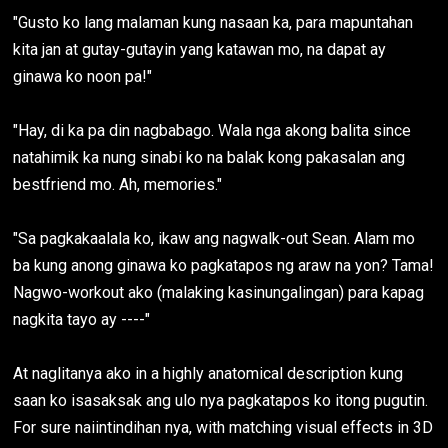
"Gusto ko lang malaman kung nasaan ka, para mapuntahan
kita jan at gutay-gutayin yang katawan mo, na dapat ay
ginawa ko noon pa!"
"Hay, di ka pa din nagbabago. Wala nga akong balita since
natahimik ka nung sinabi ko na balak kong pakasalan ang
bestfriend mo. Ah, memories."
"Sa pagkakaalala ko, ikaw ang nagwalk-out Sean. Alam mo
ba kung anong ginawa ko pagkatapos ng araw na yon? Tama!
Nagwo-workout ako (malaking kasinungalingan) para kapag
nagkita tayo ay ----"
At naglitanya ako in a highly anatomical description kung
saan ko isasaksak ang ulo nya pagkatapos ko itong pugutin.
For sure naiintindihan nya, with matching visual effects in 3D