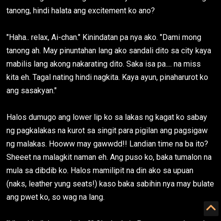
tanong, hindi halata ang excitement ko ano?
"Haha.. relax, Ai-chan." Kinindatan pa nya ako. "Dami mong
tanong ah. May pinuntahan lang ako sandali dito sa city kaya
mabilis lang akong nakarating dito. Saka isa pa.... na miss
kita eh. Tagal nating hindi nagkita. Kaya ayun, pinaharurot ko
ang sasakyan."
Halos dumugo ang lower lip ko sa lakas ng kagat ko sabay
ng pagkalakas na kurot sa singit para pigilan ang pagsigaw
ng malakas. Hooww may gawwdd!! Landian time na ba ito?
Sheeet na malagkit naman eh. Ang puso ko, baka tumalon na
mula sa dibdib ko. Halos mamilipit na din ako sa upuan
(naks, leather yung seats!) kaso baka sabihin nya may bulate
ang pwet ko, so wag na lang.