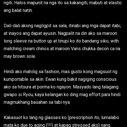
ngiti. Halos mapunit na nga ito sa kakangiti, mabuti at elastic
ang balat natin.
Dali-dali akong nagligpit sa sala, itinabi ang mga dapat itabi,
at inayos ang dapat ayusin. Nagpalit na din ako sa maroon
long sleeve na button up at tinupi ko ito bandang siko, with
matching cream chinos at maroon Vans chukka decon ca na
may brown sole.
Hindi ako mahilig sa fashion, mas gusto kong magsuot ng
kumportable sa akin. Ewan kung bakit nagiging conscious
ako sa hitsura at porma ko ngayon. Masyado lang talagang
gwapo si Ryou, kaya kelangan ko ding mag effort para hindi
magmukhang basahan sa tabi nya.
Kakasuot ko lang ng glasses ko (prescription ito, lumalabo
mata ko due to aging (!!!) at kapag stressed ako) nang