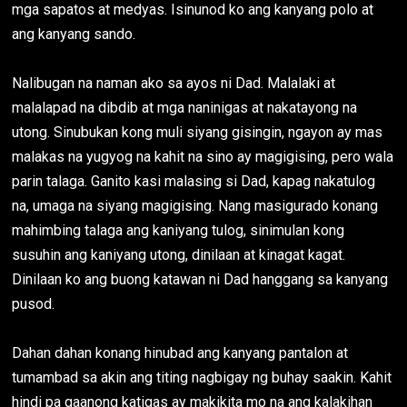
mga sapatos at medyas. Isinunod ko ang kanyang polo at
ang kanyang sando.
Nalibugan na naman ako sa ayos ni Dad. Malalaki at
malalapad na dibdib at mga naninigas at nakatayong na
utong. Sinubukan kong muli siyang gisingin, ngayon ay mas
malakas na yugyog na kahit na sino ay magigising, pero wala
parin talaga. Ganito kasi malasing si Dad, kapag nakatulog
na, umaga na siyang magigising. Nang masigurado konang
mahimbing talaga ang kaniyang tulog, sinimulan kong
susuhin ang kaniyang utong, dinilaan at kinagat kagat.
Dinilaan ko ang buong katawan ni Dad hanggang sa kanyang
pusod.
Dahan dahan konang hinubad ang kanyang pantalon at
tumambad sa akin ang titing nagbigay ng buhay saakin. Kahit
hindi pa gaanong katigas ay makikita mo na ang kalakihan