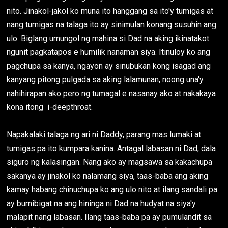
nito. Jinakol-jakol ko muna ito hanggang sa ito'y tumigas at
nang tumigas na talaga ito ay sinimulan konang susuhin ang
ulo. Biglang umungol ng mahina si Dad na aking ikinatakot
ngunit pagkatapos e humilik nanaman siya. Itinuloy ko ang
pagchupa sa kanya, ngayon ay sinubukan kong isagad ang
kanyang pitong pulgada sa aking lalamunan, noong una'y
nahihirapan ako pero ng tumagal e nasanay ako at nakakaya
kona itong i-deepthroat.
Napakalaki talaga ng ari ni Daddy, parang mas lumaki at
tumigas pa ito kumpara kanina. Antagal labasan ni Dad, dala
siguro ng kalasingan. Nang ako ay magsawa sa kakachupa
sakanya ay jinakol ko nalamang siya, taas-baba ang aking
kamay habang chinuchupa ko ang ulo nito at ilang sandali pa
ay bumibigat na ang hininga ni Dad na hudyat na siya'y
malapit nang labasan. Ilang taas-baba pa ay pumulandit sa