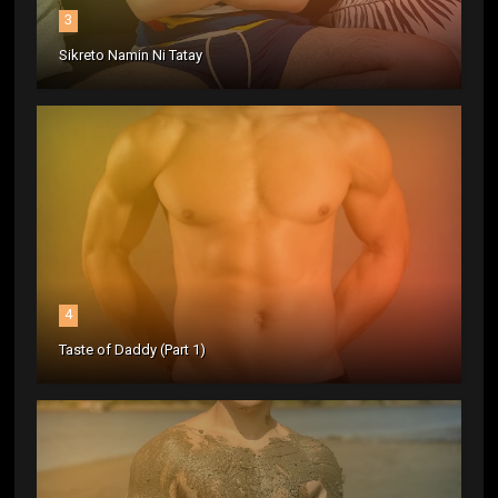
3
Sikreto Namin Ni Tatay
4
Taste of Daddy (Part 1)