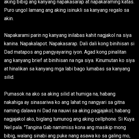
aking bibig ang kanyang napakasarap at napakaraming katas.
Puro ungol lamang ang aking isinukli sa kanyang regalo sa
akin.
Napakarami parin ng kanyang inilabas kahit nagjakol na siya
kanina. Napakalapot. Napakasarap. Dali dali kong binihisan si
Dad matapos ang pangyayaring iyon. Agad kong pinalitan
ang kanyang brief at binihisan na nga siya. Kinumutan ko siya
at hinalikan sa kanyang mga labi bago lumabas sa kanyang
silid.
Pumasok na ako sa aking silid at humiga na, habang
nakahiga ay sinasariwa ko ang lahat ng nangyari sa gitna
naming dalawa ni Dad na nauwi sa aking pagjajakol, habang
nagjajakol ako, biglang tumunog ang aking cellphone. Si Kuya
Nel pala. "Tangina Gab namimiss kona ang masikip mong
bibig, walang sinabi ang puke nang asawa ko sa galing mo,