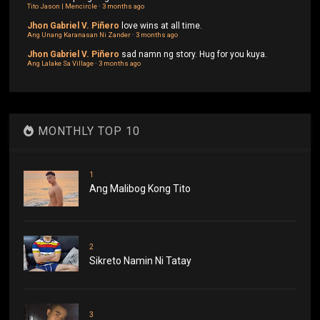
Tito Jason | Mencircle
·
3 months ago
Jhon Gabriel V. Piñero
love wins at all time.
Ang Unang Karanasan Ni Zander
·
3 months ago
Jhon Gabriel V. Piñero
sad namn ng story. Hug for you kuya.
Ang Lalake Sa Village
·
3 months ago
MONTHLY TOP 10
1
Ang Malibog Kong Tito
2
Sikreto Namin Ni Tatay
3