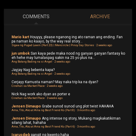
COMMENTS
ARCHIVE
Mario kart
Houyyy, please nganong ing ato raman ang ending. Fan
pa naman ko kaayo, by the way real story...
Sigaw ng Pugad Lawin (Part 23) | Mencircle | Pinoy Gay Stories
·
2 weeks ago
jun umbok
San kaya pede maka nood ng ganyan ganyan fantasy ko
eh hehe may lumalaspag sakin na 25 yo plus na...
Ang Batang Bading na si Angel
·
2 weeks ago
Jayjay
Nag bebenta kapa?
Ang Batang Bading na si Angel
·
2 weeks ago
Cerjayy
Kamusta naman? May naka trip ka na dyan?
Cinehan sa Market Place
·
2 weeks ago
Nick
Nag work ako dyan as porter e
Cinehan sa Market Place
·
3 weeks ago
Jensen Dimaupo
Grabe sunod sunod ung plot twist HAHAHA
Ama, Tito, Ako at Ama ng Best Friend Ko (Part 8)
·
3 months ago
Jensen Dimaupo
Ang intense ng story, Mukang magkakatikiman
silang lahat, hahaha
Ama, Tito, Ako at Ama ng Best Friend Ko (Part 6)
·
3 months ago
Icarusdieb
pangit ng kwento haha