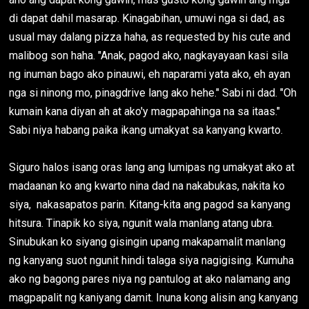
di dapat dahil masarap. Kinagabihan, umuwi nga si dad, as
usual may dalang pizza haha, as requested by his cute and
malibog son haha. "Anak, pagod ako, nagkayayaan kasi sila
ng inuman bago ako pinauwi, eh naparami yata ako, eh ayan
nga si ninong mo, pinagdrive lang ako hehe." Sabi ni dad. "Oh
kumain kana diyan ah at ako'y magpapahinga na sa itaas."
Sabi niya habang paika ikang umakyat sa kanyang kwarto.
Siguro halos isang oras lang ang lumipas ng umakyat ako at
madaanan ko ang kwarto nina dad na nakabukas, nakita ko
siya, nakasapatos parin. Kitang-kita ang pagod sa kanyang
hitsura. Tinapik ko siya, ngunit wala manlang atang ubra.
Sinubukan ko siyang gisingin upang makapamalit manlang
ng kanyang suot ngunit hindi talaga siya nagigising. Kumuha
ako ng bagong pares niya ng pantulog at ako nalamang ang
magpapalit ng kaniyang damit. Inuna kong alisin ang kanyang