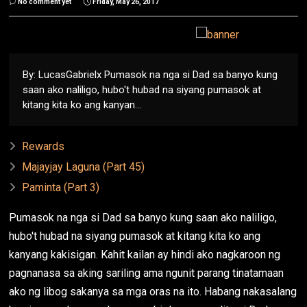
No comment yet
Friday, May 26, 2017
By: LucasGabrielx Pumasok na nga si Dad sa banyo kung
saan ako naliligo, hubo't hubad na siyang pumasok at
kitang kita ko ang kanyan...
Rewards
Majayjay Laguna (Part 45)
Paminta (Part 3)
Pumasok na nga si Dad sa banyo kung saan ako naliligo,
hubo't hubad na siyang pumasok at kitang kita ko ang
kanyang kakisigan. Kahit kailan ay hindi ako nagkaroon ng
pagnanasa sa aking sariling ama ngunit parang tinatamaan
ako ng libog sakanya sa mga oras na ito. Habang nakasalang