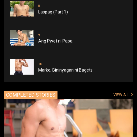
8
Laspag (Part 1)
9
Ang Pwet ni Papa
10
Marko, Bininyagan ni Bagets
COMPLETED STORIES
VIEW ALL