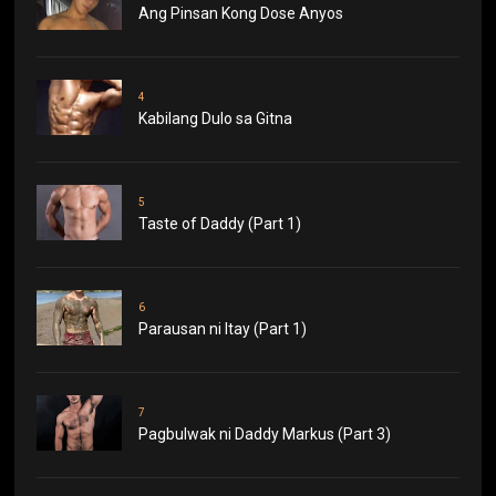
Ang Pinsan Kong Dose Anyos
4
Kabilang Dulo sa Gitna
5
Taste of Daddy (Part 1)
6
Parausan ni Itay (Part 1)
7
Pagbulwak ni Daddy Markus (Part 3)