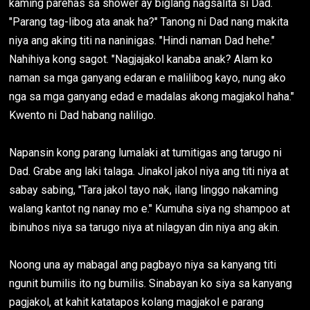
kaming parehas sa shower ay biglang nagsalita si Dad.
"Parang tag-libog ata anak ha?" Tanong ni Dad nang makita
niya ang aking titi na naninigas. "Hindi naman Dad hehe."
Nahihiya kong sagot. "Nagjajakol kanaba anak? Alam ko
naman sa mga ganyang edaran e malilibog kayo, nung ako
nga sa mga ganyang edad e madalas akong magjakol haha."
Kwento ni Dad habang naliligo.
Napansin kong parang lumalaki at tumitigas ang tarugo ni
Dad. Grabe ang laki talaga. Jinakol jakol niya ang titi niya at
sabay sabing, "Tara jakol tayo nak, ilang linggo nakaming
walang kantot ng nanay mo e." Kumuha siya ng shampoo at
ibinuhos niya sa tarugo niya at nilagyan din niya ang akin.
Noong una ay mabagal ang pagbayo niya sa kanyang titi
ngunit bumilis ito ng bumilis. Sinabayan ko siya sa kanyang
pagjakol, at kahit katatapos kolang magjakol e parang