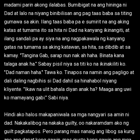
madami parin akong ilalabas. Bumibigat na ang hininga ni
Dad at lalo na niyang binibilisan ang pag taas baba sa titing
gumawa sa akin. Ilang taas baba pa e sumirit na ang aking
katas at tumama ito sa hita ni Dad na kanyang ikinangiti, at
ilang sandali pa ay siya na ang nagpakawala ng kanyang
gatas na tumama sa aking katawan, sa hita, sa dibdib at sa
kamay. "Tangina Gab, sarap nun nak ah haha. Binata kana
talaga anak ha." Sabay pisil niya sa titi ko na ikinakiliti ko.
"Dad naman haha." Tawa ko. Tinapos na namin ang pagligo at
dali daling nagbihis si Dad dahil sa hinahabol niyang
kliyente. "Ikaw na ulit bahala diyan anak ha? Maaga ang uwi
ko mamayang gabi." Sabi niya.
Hindi ako halos makapaniwala sa mga nangyari sa amin ni
dad. Nakakalibog na nakaka guilty, oo nakaramdam ako ng
guilt pagkatapos. Pero parang mas nanaig ang libog sa kung
ano ang dapat kong gawin, mas gusto kong gawin ang mga