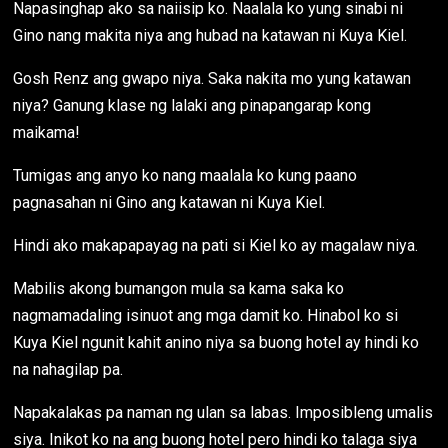
Napasinghap ako sa naiisip ko. Naalala ko yung sinabi ni
Gino nang makita niya ang hubad na katawan ni Kuya Kiel.
Gosh Renz ang gwapo niya. Saka nakita mo yung katawan
niya? Ganung klase ng lalaki ang pinapangarap kong
maikama!
Tumigas ang anyo ko nang maalala ko kung paano
pagnasahan ni Gino ang katawan ni Kuya Kiel.
Hindi ako makapapayag na pati si Kiel ko ay magalaw niya.
Mabilis akong bumangon mula sa kama saka ko
nagmamadaling isinuot ang mga damit ko. Hinabol ko si
Kuya Kiel ngunit kahit anino niya sa buong hotel ay hindi ko
na nahagilap pa.
Napakalakas pa naman ng ulan sa labas. Imposibleng umalis
siya. Inikot ko na ang buong hotel pero hindi ko talaga siya