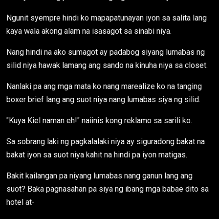
Ngunit syempre hindi ko mapapatunayan iyon sa salita lang
kaya wala akong alam na isasagot sa sinabi niya.
Nang hindi na ako sumagot ay padabog siyang lumabas ng
silid niya hawak lamang ang sando na kinuha niya sa closet.
Nanlaki pa ang mga mata ko nang marealize ko na tanging
boxer brief lang ang suot niya nang lumabas siya ng silid.
"Kuya Kiel naman eh!" naiinis kong reklamo sa sarili ko.
Sa sobrang laki ng pagkalalaki niya ay siguradong bakat na
bakat iyon sa suot niya kahit na hindi pa iyon matigas.
Bakit kailangan pa niyang lumabas nang ganun lang ang
suot? Baka pagnasahan pa siya ng ibang mga babae dito sa
hotel at-