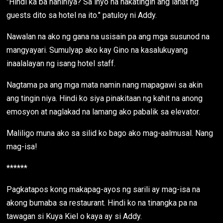
"Hindi ka ba nahihiya? Sa inyo na nakatingin ang lahat ng
guests dito sa hotel na ito." patuloy ni Addy.
Nawalan na ako ng gana na usisain pa ang mga susunod na
mangyayari. Sumulyap ako kay Gino na kasalukuyang
inaalalayan ng isang hotel staff.
Nagtama pa ang mga mata namin nang mapagawi sa akin
ang tingin niya. Hindi ko siya pinakitaan ng kahit na anong
emosyon at naglakad na lamang ako pabalik sa elevator.
Maliligo muna ako sa silid ko bago ako mag-aalmusal. Nang
mag-isa!
******
Pagkatapos kong makapag-ayos ng sarili ay mag-isa na
akong bumaba sa restaurant. Hindi ko na tinangka pa na
tawagan si Kuya Kiel o kaya ay si Addy.