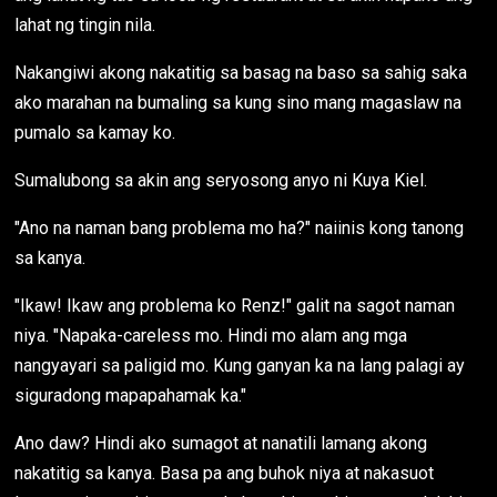
lahat ng tingin nila.
Nakangiwi akong nakatitig sa basag na baso sa sahig saka
ako marahan na bumaling sa kung sino mang magaslaw na
pumalo sa kamay ko.
Sumalubong sa akin ang seryosong anyo ni Kuya Kiel.
"Ano na naman bang problema mo ha?" naiinis kong tanong
sa kanya.
"Ikaw! Ikaw ang problema ko Renz!" galit na sagot naman
niya. "Napaka-careless mo. Hindi mo alam ang mga
nangyayari sa paligid mo. Kung ganyan ka na lang palagi ay
siguradong mapapahamak ka."
Ano daw? Hindi ako sumagot at nanatili lamang akong
nakatitig sa kanya. Basa pa ang buhok niya at nakasuot