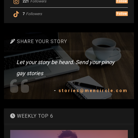
221
Followers
Follow
7
Followers
Follow
SHARE YOUR STORY
Let your story be heard. Send your pinoy
gay stories
-
stories@mencircle.com
WEEKLY TOP 6