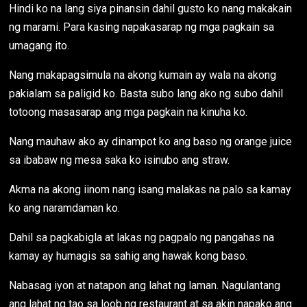
Hindi ko na lang siya pinansin dahil gusto ko nang makakain
ng marami. Para kasing napakasarap ng mga pagkain sa
umagang ito.
Nang makapagsimula na akong kumain ay wala na akong
pakialam sa paligid ko. Basta subo lang ako ng subo dahil
totoong masasarap ang mga pagkain na kinuha ko.
Nang mauhaw ako ay dinampot ko ang baso ng orange juice
sa ibabaw ng mesa saka ko isinubo ang straw.
Akma na akong iinom nang isang malakas na palo sa kamay
ko ang naramdaman ko.
Dahil sa pagkabigla at lakas ng pagpalo ng pangahas na
kamay ay humagis sa sahig ang hawak kong baso.
Nabasag iyon at natapon ang lahat ng laman. Nagulantang
ang lahat ng tao sa loob ng restaurant at sa akin napako ang