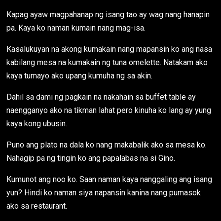
Kapag ayaw magpahanap ng isang tao ay wag nang hanapin
pa. Kaya ko naman kumain nang mag-isa.
Kasalukuyan na akong kumakain nang mapansin ko ang nasa
kabilang mesa na kumakain ng tuna omelette. Natakam ako
kaya tumayo ako upang kumuha ng sa akin.
Dahil sa dami ng pagkain na nakahain sa buffet table ay
naengganyo ako na tikman lahat pero kinuha ko lang ay yung
kaya kong ubusin.
Puno ang plato na dala ko nang makabalik ako sa mesa ko.
Nahagip pa ng tingin ko ang papalabas na si Gino.
Kumunot ang noo ko. Saan naman kaya nanggaling ang isang
yun? Hindi ko naman siya napansin kanina nang pumasok
ako sa restaurant.