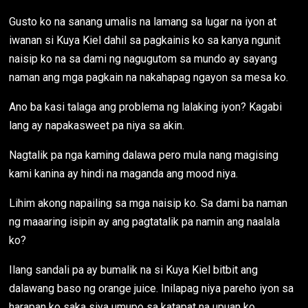
Gusto ko na sanang umalis na lamang sa lugar na iyon at
iwanan si Kuya Kiel dahil sa pagkainis ko sa kanya ngunit
naisip ko na sa dami ng nagugutom sa mundo ay sayang
naman ang mga pagkain na nakahapag ngayon sa mesa ko.
Ano ba kasi talaga ang problema ng lalaking iyon? Kagabi
lang ay napakasweet pa niya sa akin.
Nagtalik pa nga kaming dalawa pero mula nang magising
kami kanina ay hindi na maganda ang mood niya.
Lihim akong napailing sa mga naisip ko. Sa dami ba naman
ng maaaring isipin ay ang pagtatalik pa namin ang naalala
ko?
Ilang sandali pa ay bumalik na si Kuya Kiel bitbit ang
dalawang baso ng orange juice. Inilapag niya pareho iyon sa
harapan ko saka siya umupo sa katapat na upuan ko.