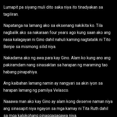
Lumapit pa siyang muli dito saka niya ito tinadyakan sa
tagiliran.
Napatanga na lamang ako sa eksenang nakikita ko. Tila
nagbalik ako sa nakaraan four years ago kung saan ako ang
nasa kalagayan ni Gino dahil nahuli kaming nagtatalik ni Tito
Benjie sa mismong silid niya.
Nakadama ako ng awa para kay Gino. Alam ko kung ano ang
pakiramdam nang sinasaktan sa harapan ng maraming tao
habang pinapahiya.
Ang kaibahan lamang namin ay nangyari sa akin iyon sa
harapan lamang ng pamilya Velasco.
Naaawa man ako kay Gino ay alam kong deserve naman niya
ang sinasapit niya ngayon sa mga kamay ni Tita Ruth dahil
sa mga kalokohang pinaggagagawa niya.