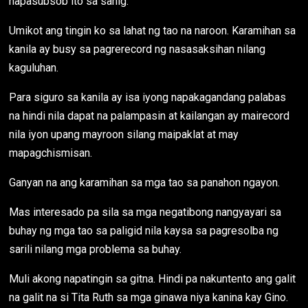
napasubsob ito sa sahig.
Umikot ang tingin ko sa lahat ng tao na naroon. Karamihan sa
kanila ay busy sa pagrerecord ng nasasaksihan nilang
kaguluhan.
Para siguro sa kanila ay isa iyong napakagandang palabas
na hindi nila dapat na palampasin at kailangan ay mairecord
nila iyon upang mayroon silang maipaklat at may
mapagchismisan.
Ganyan na ang karamihan sa mga tao sa panahon ngayon.
Mas interesado pa sila sa mga negatibong nangyayari sa
buhay ng mga tao sa paligid nila kaysa sa pagresolba ng
sarili nilang mga problema sa buhay.
Muli akong napatingin sa gitna. Hindi pa nakuntento ang galit
na galit na si Tita Ruth sa mga ginawa niya kanina kay Gino.