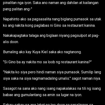
pinalitan nga iyon. Saka ano naman ang dahilan at kailangan
pang palitan ang-"
Napahinto ako sa pagsasalita nang biglang pumasok sa utak
ko ang nakita kong paglabas ni Gino sa restaurant kanina.
Nakakapagtaka talaga ang biglaan niyang pagsulpot at pag-
alis doon.
Bumaling ako kay Kuya Kiel saka ako nagtanong.
"Si Gino ba ay nakita mo sa loob ng restaurant kanina?"
"Nakita ko siya pero hindi naman siya pumasok. Sumilip lang
siya saka na siya nagmamadaling umalis." sagot naman niya.
Sasagot na sana ako nang isang napakalakas na tili ng isang
babae ang gumulantang sa amin sa lugar na iyon.
Sabay-sabay pa ang lahat ng tao doon na napalingon sa