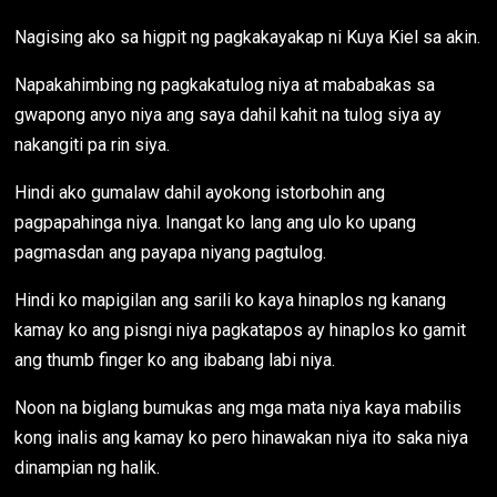
Nagising ako sa higpit ng pagkakayakap ni Kuya Kiel sa akin.
Napakahimbing ng pagkakatulog niya at mababakas sa
gwapong anyo niya ang saya dahil kahit na tulog siya ay
nakangiti pa rin siya.
Hindi ako gumalaw dahil ayokong istorbohin ang
pagpapahinga niya. Inangat ko lang ang ulo ko upang
pagmasdan ang payapa niyang pagtulog.
Hindi ko mapigilan ang sarili ko kaya hinaplos ng kanang
kamay ko ang pisngi niya pagkatapos ay hinaplos ko gamit
ang thumb finger ko ang ibabang labi niya.
Noon na biglang bumukas ang mga mata niya kaya mabilis
kong inalis ang kamay ko pero hinawakan niya ito saka niya
dinampian ng halik.