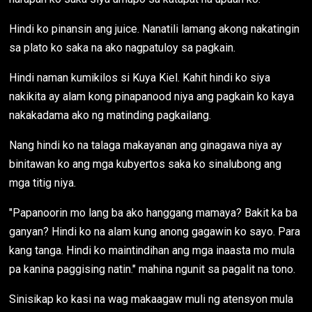
Hindi ko pinansin ang juice. Nanatili lamang akong nakatingin
sa plato ko saka na ako nagpatuloy sa pagkain.
Hindi naman kumikilos si Kuya Kiel. Kahit hindi ko siya
nakikita ay alam kong pinapanood niya ang pagkain ko kaya
nakakadama ako ng matinding pagkailang.
Nang hindi ko na talaga makayanan ang ginagawa niya ay
binitawan ko ang mga kubyertos saka ko sinalubong ang
mga titig niya.
"Papanoorin mo lang ba ako hanggang mamaya? Bakit ka ba
ganyan? Hindi ko na alam kung anong gagawin ko sayo. Para
kang tanga. Hindi ko maintindihan ang mga inaasta mo mula
pa kanina paggising natin." mahina ngunit sa pagalit na tono.
Sinisikap ko kasi na wag makaagaw muli ng atensyon mula