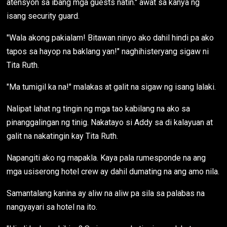
atensyon sa ibang mga guests natin." awat sa kanya ng
isang security guard.
"Wala akong pakialam! Bitawan ninyo ako dahil hindi pa ako
tapos sa hayop na baklang yan!" naghihisteryang sigaw ni
Tita Ruth.
"Ma tumigil ka na!" malakas at galit na sigaw ng isang lalaki.
Nalipat lahat ng tingin ng mga tao kabilang na ako sa
pinanggalingan ng tinig. Nakatayo si Addy sa di kalayuan at
galit na nakatingin kay Tita Ruth.
Napangiti ako ng mapakla. Kaya pala rumesponde na ang
mga usiserong hotel crew ay dahil dumating na ang amo nila.
Samantalang kanina ay aliw na aliw pa sila sa palabas na
nangyayari sa hotel na ito.