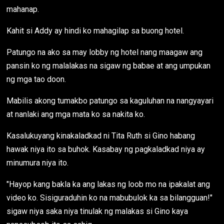
mahanap.
Kahit si Addy ay hindi ko mahagilap sa buong hotel.
Patungo na ako sa may lobby ng hotel nang maagaw ang
pansin ko ng malalakas na sigaw ng babae at ang umpukan
ng mga tao doon.
Mabilis akong tumakbo patungo sa kaguluhan na nangyayari
at nanlaki ang mga mata ko sa nakita ko.
Kasalukuyang kinakaladkad ni Tita Ruth si Gino habang
hawak niya ito sa buhok. Kasabay ng pagkaladkad niya ay
minumura niya ito.
"Hayop kang bakla ka ang lakas ng loob mo na ipakalat ang
video ko. Sisiguraduhin ko na mabubulok ka sa bilangguan!"
sigaw niya saka niya tinulak ng malakas si Gino kaya