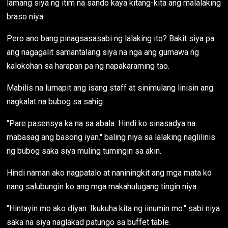
lamang siya ng itim na sando kaya kitang-kita ang malalaking
braso niya.
Pero ano bang pinagsasasabi ng lalaking ito? Bakit siya pa
ang nagagalit samantalang siya na nga ang gumawa ng
kalokohan sa harapan pa ng napakaraming tao.
Mabilis na lumapit ang isang staff at sinimulang linisin ang
nagkalat na bubog sa sahig.
"Pare pasensya ka na sa abala. Hindi ko sinasadya na
mabasag ang basong iyan." baling niya sa lalaking naglilinis
ng bubog saka siya muling tumingin sa akin.
Hindi naman ako nagpatalo at naniningkit ang mga mata ko
nang salubungin ko ang mga makahulugang tingin niya.
"Hintayin mo ako diyan. Ikukuha kita ng iinumin mo." sabi niya
saka na siya naglakad patungo sa buffet table.