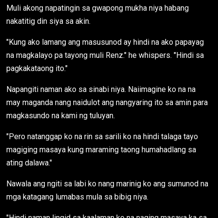
Muli akong napatingin sa gwapong mukha niya habang
nakatitig din siya sa akin.
"Kung ako lamang ang masusunod ay hindi na ako papayag
na magkalayo pa tayong muli Renz." he whispers. "Hindi sa
pagkakataong ito."
Napangiti naman ako sa sinabi niya. Naiimagine ko na na
may maganda nang naidulot ang nangyaring ito sa amin para
magkasundo na kami ng tuluyan.
"Pero natanggap ko na rin sa sarili ko na hindi talaga tayo
magiging masaya kung maraming taong humahadlang sa
ating dalawa."
Nawala ang ngiti sa labi ko nang marinig ko ang sumunod na
mga katagang lumabas mula sa bibig niya.
"Hindi naman lingid sa kaalaman ko na naging masaya ka sa