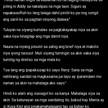
piling ni Addy sa nakalipas na mga taon. Siguro ay
napakaselfish ko lang talaga dahil pinilit ko pa ring isingit
ang sarili ko sa pagitan ninyong dalawa."
Tuluyan na siyang kumalas sa pagkakayakap niya sa akin
saka niya hinagilap ang mga damit niya.
Nauna na niyang pinulot sa sahig ang brief niya at mabilis
niya iyong naisuot. Muli siyang tumingin sa akin saka siya
tumitig ng diretso sa mga mata ko.
"Isa lang ang ipapakiusap ko sayo Renz. Sana sa mga
natitirang sandali na magkasama pa tayo ay iparamdam mo
naman sa akin na mahalaga ako sayo."
Hindi ko alam ang isasagot ko sa kanya. Mahalaga siya sa
akin. Sa katunayan sa mga sandaling ito, bukod kay Mama ay
si Kuya Kiel ang pinakamahalagang tao sa buhay ko.