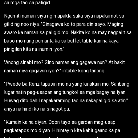
sa mga tao sa paligid.
Ngumiti naman siya ng mapakla saka siya napakamot sa
gilid ng noo niya. "Ginagawa ko to para din sayo. Maging
aware ka naman sa paligid mo. Nakita ko na may nagpalit sa
baso mo nung pumunta ka sa buffet table kanina kaya
pinigilan kita na inumin iyon."
"Anong sinabi mo? Sino naman ang gagawa nun? At bakit
naman niya gagawin iyon?" iritable kong tanong.
"Pwede ba Renz tapusin mo na yang kinakain mo. Sa ibang
lugar natin pag-usapan ang tungkol sa mga bagay na iyan.
Huwag dito dahil napakaraming tao na nakapaligid sa atin."
aniya na hindi ko na sinagot pa.
"Kumain ka na diyan. Doon tayo sa garden mag-usap
pagkatapos mo diyan. Hihintayin kita kahit gaano ka pa