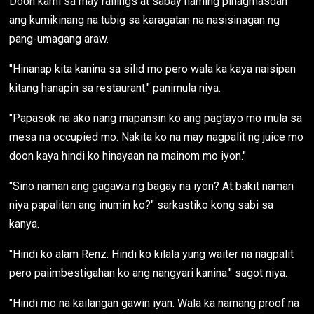
Doon kami sa may railings at sabay naming pinagmasdan
ang kumikinang na tubig sa karagatan na nasisinagan ng
pang-umagang araw.
"Hinanap kita kanina sa silid mo pero wala ka kaya naisipan
kitang hanapin sa restaurant." panimula niya.
"Papasok na ako nang mapansin ko ang pagtayo mo mula sa
mesa na occupied mo. Nakita ko na may nagpalit ng juice mo
doon kaya hindi ko hinayaan na mainom mo iyon."
"Sino naman ang gagawa ng bagay na iyon? At bakit naman
niya papalitan ang inumin ko?" sarkastiko kong sabi sa
kanya.
"Hindi ko alam Renz. Hindi ko kilala yung waiter na nagpalit
pero paiimbestigahan ko ang nangyari kanina." sagot niya.
"Hindi mo na kailangan gawin iyan. Wala ka namang proof na