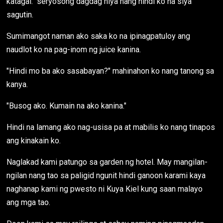
katagal." seryosong dagdag niya nang hindi ko na siya
sagutin.
Sumimangot naman ako saka ko na ipinagpatuloy ang
naudlot ko na pag-inom ng juice kanina.
"Hindi mo ba ako sasabayan?" mahinahon ko nang tanong sa
kanya.
"Busog ako. Kumain na ako kanina."
Hindi na lamang ako nag-usisa pa at mabilis ko nang tinapos
ang kinakain ko.
Naglakad kami patungo sa garden ng hotel. May mangilan-
ngilan nang tao sa paligid ngunit hindi ganoon karami kaya
naghanap kami ng pwesto ni Kuya Kiel kung saan malayo
ang mga tao.