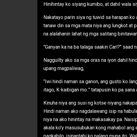
Hinihintay ko siyang kumibo, at dahil wala s
Nakatayo parin siya ng tuwid sa harapan ko 
tanaw din sa mga mata niya ang lungkot at p
na alalahanin lahat ng mga salitang binitawan
"Ganyan ka na ba talaga saakin Carl?" saad 
Nagguilty ako sa mga oras na iyon dahil hi
upang magpaliwag,
"Iwi hindi naman sa ganon, ang gusto ko la
itago, K-kaibigan mo.." tatapusin ko pa sana
Kinuha niya ang susi ng kotse niyang nakapa
Hindi naman ako nagdalawang isip na habuli
niya na ako hinintay na makasakay pa. Nais
akala ko'y masusubukan kong mahabol ang e
pagkahilo, isinantabi ko nalang muna ito. Wal