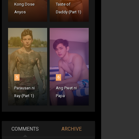
Kong Dose
Taste of
Anyos
Daddy (Part 1)
5
6
Parausan ni
Ang Pwet ni
Itay (Part 1)
Papa
COMMENTS
ARCHIVE