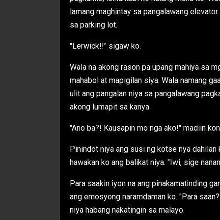
lamang maghintay sa pangalawang elevator. 
sa parking lot.
"Lerwick!!" sigaw ko.
Wala na akong rason pa upang mahiya sa mg
mahabol at mapigilan siya. Wala namang gaan
ulit ang pangalan niya sa pangalawang pagk
akong lumapit sa kanya.
"Ano ba?! Kausapin mo nga ako!" madiin kon
Pinindot niya ang susi ng kotse nya dahila
hawakan ko ang balikat niya. "Iwi, sige na
Para saakin iyon na ang pinakamatinding gan
ang emosyong naramdaman ko. "Para saan? K
niya habang nakatingin sa malayo.