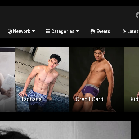
Network
Categories
Events
Lates
Tadhana
Credit Card
Kid