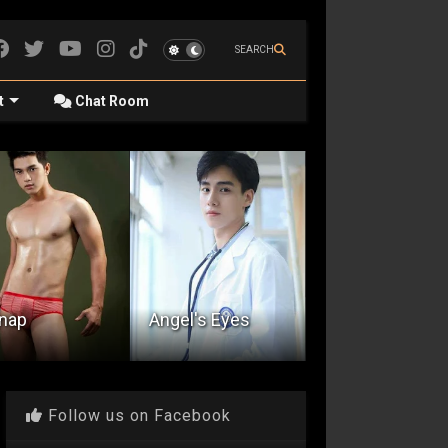
SEARCH
t
Chat Room
Kwentong
Coffee Shop :
nap
Angel's Eyes
The Cable Guy
Follow us on Facebook