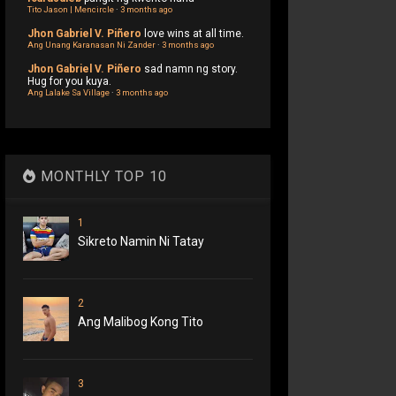
Tito Jason | Mencircle
·
3 months ago
Jhon Gabriel V. Piñero
love wins at all time.
Ang Unang Karanasan Ni Zander
·
3 months ago
Jhon Gabriel V. Piñero
sad namn ng story.
Hug for you kuya.
Ang Lalake Sa Village
·
3 months ago
MONTHLY TOP 10
1
Sikreto Namin Ni Tatay
2
Ang Malibog Kong Tito
3