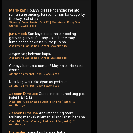
Mario kart
Houyyy, please nganong ing ato
raman ang ending. Fan pa naman ko kaayo, by
the way real story...
Sigaw ng Pugad Lawin (Part 23) | Mencircle | Pinoy Gay
Stories
·
2 weeks ago
jun umbok
San kaya pede maka nood ng
ganyan ganyan fantasy ko eh hehe may
lumalaspag sakin na 25 yo plus na...
Ang Batang Bading na si Angel
·
2 weeks ago
Jayjay
Nag bebenta kapa?
Ang Batang Bading na si Angel
·
2 weeks ago
Cerjayy
Kamusta naman? May naka trip ka na
dyan?
Cinehan sa Market Place
·
2 weeks ago
Nick
Nag work ako dyan as porter e
Cinehan sa Market Place
·
3 weeks ago
Jensen Dimaupo
Grabe sunod sunod ung plot
twist HAHAHA
Ama, Tito, Ako at Ama ng Best Friend Ko (Part 8)
·
2
months ago
Jensen Dimaupo
Ang intense ng story,
Mukang magkakatikiman silang lahat, hahaha
Ama, Tito, Ako at Ama ng Best Friend Ko (Part 6)
·
2
months ago
Icarusdieb
pangit ng kwento haha