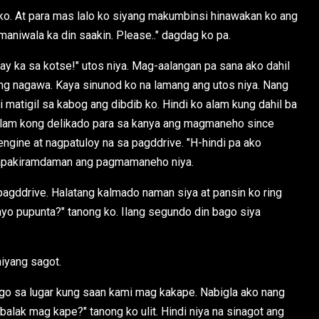
 ko. At para mas lalo ko siyang makumbinsi hinawakan ko ang
maniwala ka din saakin. Please.." dagdag ko pa.
y ka sa kotse!" utos niya. Mag-aalangan pa sana ako dahil
ong nagawa. Kaya sinunod ko na lamang ang utos niya. Nang
matigil sa kabog ang dibdib ko. Hindi ko alam kung dahil ba
 alam kong delikado para sa kanya ang magmaneho since
engine at nagpatuloy na sa pagddrive. "H-hindi pa ako
napakiramdaman ang pagmamaneho niya.
pagddrive. Halatang kalmado naman siya at pansin ko ring
ayo pupunta?" tanong ko. Ilang segundo din bago siya
iyang sagot.
go sa lugar kung saan kami mag kakape. Nabigla ako nang
alak mag kape?" tanong ko ulit. Hindi niya na sinagot ang