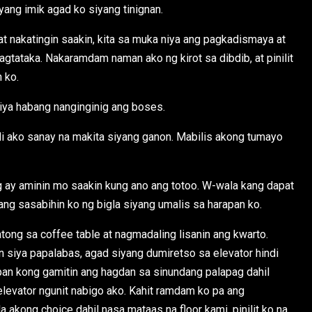
iyang imik agad ko siyang tinignan.
at nakatingin saakin, kita sa muka niya ang pagkadismaya at
agtataka. Nakaramdam naman ako ng kirot sa dibdib, at pinilit
 ko.
niya habang nanginginig ang boses.
ndi ako sanay na makita siyang ganon. Mabilis akong tumayo
ng ay aminin mo saakin kung ano ang totoo. W-wala kang dapat
 ang sasabihin ko ng bigla siyang umalis sa harapan ko.
tong sa coffee table at nagmadaling lisanin ang kwarto.
n siya papalabas, agad siyang dumiretso sa elevator hindi
ipan kong gamitin ang hagdan sa sinundang palapag dahil
levator ngunit nabigo ako. Kahit ramdam ko pa ang
a akong choice dahil nasa mataas na floor kami, pinilit ko na