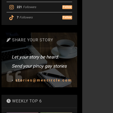
221
Followers
Follow
7
Followers
Follow
SHARE YOUR STORY
Let your story be heard.
Send your pinoy gay stories
-
stories@mencircle.com
WEEKLY TOP 6