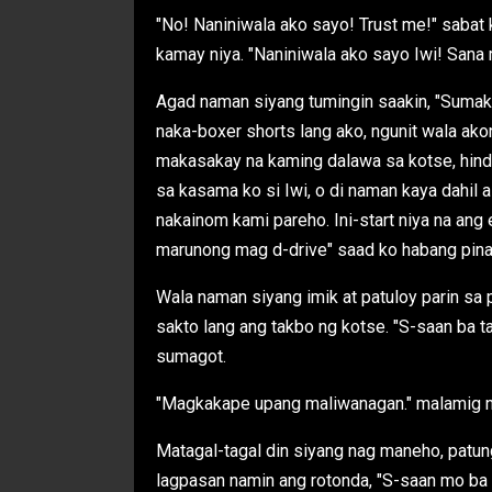
"No! Naniniwala ako sayo! Trust me!" sabat
kamay niya. "Naniniwala ako sayo Iwi! Sana 
Agad naman siyang tumingin saakin, "Sumaka
naka-boxer shorts lang ako, ngunit wala ak
makasakay na kaming dalawa sa kotse, hindi 
sa kasama ko si Iwi, o di naman kaya dahil
nakainom kami pareho. Ini-start niya na ang 
marunong mag d-drive" saad ko habang pi
Wala naman siyang imik at patuloy parin sa 
sakto lang ang takbo ng kotse. "S-saan ba t
sumagot.
"Magkakape upang maliwanagan." malamig n
Matagal-tagal din siyang nag maneho, patun
lagpasan namin ang rotonda, "S-saan mo ba b