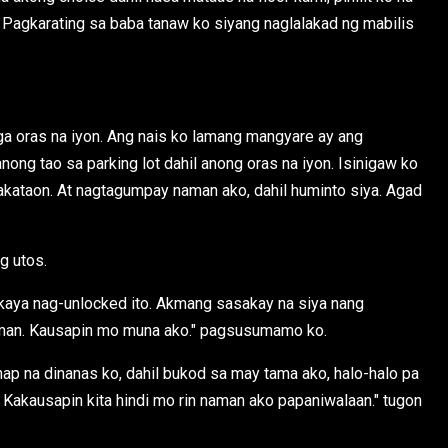
Pagkarating sa baba tanaw ko siyang naglalakad ng mabilis
a oras na iyon. Ang nais ko lamang mangyare ay ang
ong tao sa parking lot dahil anong oras na iyon. Isinigaw ko
akataon. At nagtagumpay naman ako, dahil huminto siya. Agad
g utos.
n kaya nag-unlocked ito. Akmang sasakay na siya nang
naman. Kausapin mo muna ako." pagsusumamo ko.
ap na dinanas ko, dahil bukod sa may tama ako, halo-halo pa
akausapin kita hindi mo rin naman ako papaniwalaan." tugon