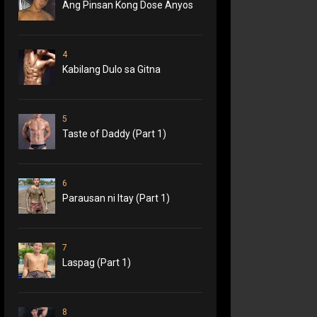
Ang Pinsan Kong Dose Anyos
4
Kabilang Dulo sa Gitna
5
Taste of Daddy (Part 1)
6
Parausan ni Itay (Part 1)
7
Laspag (Part 1)
8