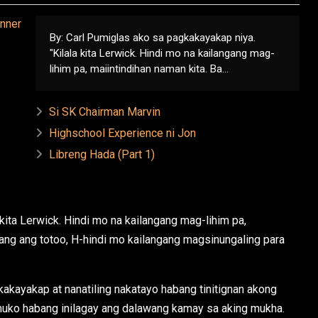
By: Carl Pumiglas ako sa pagkakayakap niya.
"Kilala kita Lerwick. Hindi mo na kailangang mag-
lihim pa, maiintindihan naman kita. Ba...
Si SK Chairman Marvin
Highschool Experience ni Jon
Libreng Hada (Part 1)
kita Lerwick. Hindi mo na kailangang mag-lihim pa,
lang ang totoo, H-hindi mo kailangang magsinungaling para
kayakap at nanatiling nakatayo habang tinitignan akong
uko habang inilagay ang dalawang kamay sa aking mukha.