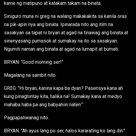
karne ng matipuno at katakam takam na binata.
Siniguro muna ni greg na walang makakakita sa kanila oras
na pik-apin nya ang binata. Ipinarada nito ang itim na
sasakyan sa tapat ni bryan at agad na tinawag ang binata at
sinenyasang pumasok at sumakay na ito sa sasakyan.
Ngumiti naman ang binata at agad na lumapit at bumati.
BRYAN: "Good morning ser!"
Magalang na sambit nito.
GREG: "Hi bryan, kanina kapa ba dyan? Pasensya kana ah
kung pinaghintay kita, halika na! Sumakay kana at medyo
mahaba haba pa ang babyahiin naten."
Pagpapaliwanag nito.
BRYAN: "Ah ayus lang po ser, halos kararating ko lang din."