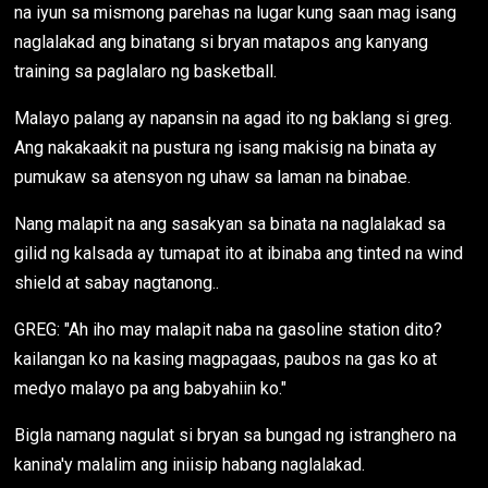
na iyun sa mismong parehas na lugar kung saan mag isang
naglalakad ang binatang si bryan matapos ang kanyang
training sa paglalaro ng basketball.
Malayo palang ay napansin na agad ito ng baklang si greg.
Ang nakakaakit na pustura ng isang makisig na binata ay
pumukaw sa atensyon ng uhaw sa laman na binabae.
Nang malapit na ang sasakyan sa binata na naglalakad sa
gilid ng kalsada ay tumapat ito at ibinaba ang tinted na wind
shield at sabay nagtanong..
GREG: "Ah iho may malapit naba na gasoline station dito?
kailangan ko na kasing magpagaas, paubos na gas ko at
medyo malayo pa ang babyahiin ko."
Bigla namang nagulat si bryan sa bungad ng istranghero na
kanina'y malalim ang iniisip habang naglalakad.