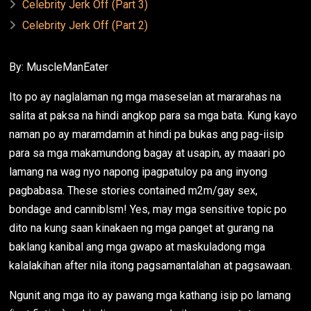
Celebrity Jerk Off (Part 3)
Celebrity Jerk Off (Part 2)
By: MuscleManEater
Ito po ay naglalaman ng mga maseselan at mararahas na
salita at paksa na hindi angkop para sa mga bata. Kung kayo
naman po ay maramdamin at hindi pa bukas ang pag-iisip
para sa mga makamundong bagay at usapin, ay maaari po
lamang na wag nyo napong ipagpatuloy pa ang inyong
pagbabasa. These stories contained m2m/gay sex,
bondage and canniblsm! Yes, may mga sensitive topic po
dito na kung saan kinakaen ng mga panget at gurang na
baklang kanibal ang mga gwapo at maskuladong mga
kalalakihan after nila itong pagsamantalahan at pagsawaan.
Ngunit ang mga ito ay pawang mga kathang isip po lamang