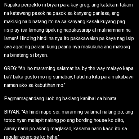
Napaka perpekto ni bryan para kay greg, ang katakam takam
na katawang pasok na pasok sa kanyang panlasa, ang
makisig na binatang ito na sa kanyang kasalukuyang pag
iisip ay isa lamang tipak ng napakasarap at malinamnam na
laman! Hinding hindi na nya ito pakakawalan pa kaya nag isip
sya agad ng paraan kung paano nya makukuha ang makisig
na binatang si bryan.
GREG: "Ah iho maraming salamat ha, by the way malayo kapa
ba? baka gusto mo ng sumabay, hatid na kita para makabawi
naman ako sa kabutihan mo."
Pagmamagandang luob ng baklang kanibal sa binata.
BRYAN: "Ah hindi napo ser, maraming salamat nalang po, ang
totoo nyan malapit nalang po ang bording house ko dito,
sanay narin po akong maglakad, kasama narin kase ito sa
regular exercise ko hehe."