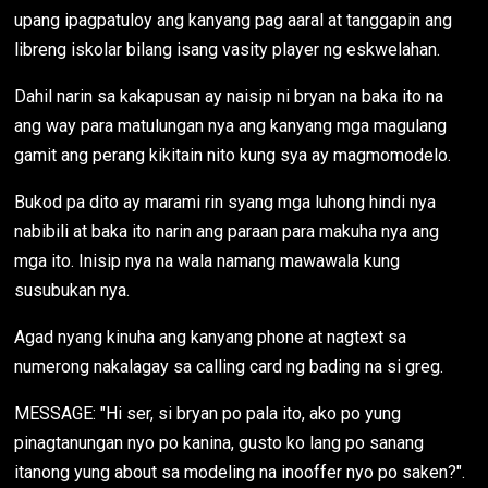
upang ipagpatuloy ang kanyang pag aaral at tanggapin ang
libreng iskolar bilang isang vasity player ng eskwelahan.
Dahil narin sa kakapusan ay naisip ni bryan na baka ito na
ang way para matulungan nya ang kanyang mga magulang
gamit ang perang kikitain nito kung sya ay magmomodelo.
Bukod pa dito ay marami rin syang mga luhong hindi nya
nabibili at baka ito narin ang paraan para makuha nya ang
mga ito. Inisip nya na wala namang mawawala kung
susubukan nya.
Agad nyang kinuha ang kanyang phone at nagtext sa
numerong nakalagay sa calling card ng bading na si greg.
MESSAGE: "Hi ser, si bryan po pala ito, ako po yung
pinagtanungan nyo po kanina, gusto ko lang po sanang
itanong yung about sa modeling na inooffer nyo po saken?".