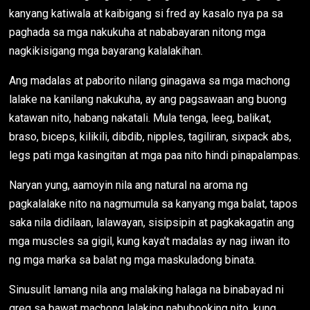
kanyang katiwala at kaibigang si fred ay kasalo nya pa sa
paghada sa mga nakukuha at nababayaran nitong mga
nagkikisigang mga bayarang kalalakihan.
Ang madalas at paborito nilang ginagawa sa mga machong
lalake na kanilang nakukuha, ay ang pagsawaan ang buong
katawan nito, habang nakatali. Mula tenga, leeg, balikat,
braso, biceps, kilikili, dibdib, nipples, tagiliran, sixpack abs,
legs pati mga kasingitan at mga paa nito hindi pinapalampas.
Naryan yung, aamoyin nila ang natural na aroma ng
pagkalalake nito na nagmumula sa kanyang mga balat, tapos
saka nila didilaan, lalawayan, sisipsipin at pagkakagatin ang
mga muscles sa gigil, kung kaya't madalas ay nag iiwan ito
ng mga marka sa balat ng mga maskuladong binata.
Sinusulit lamang nila ang malaking halaga na binabayad ni
greg sa bawat machong lalaking nabubooking nito, kung