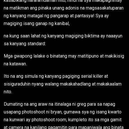
kasabikang nararamdaman nito, hindi na sya makapaghintay
na matikman ang pinaka unang adonis na magsasakatuparan
ng kanyang matagal ng pangarap at pantasya! Sya ay
magiging isang ganap ng kanibal,
na kung saan lahat ng kanyang magiging biktima ay naaayun
sa kanyang standard:
Mga gwapong lalake o binatang may matitipuno at makikisig
na katawan.
Ito na ang simula ng kanyang pagiging serial killer at
sisiguraduhin nyang walang makakahadlang at makakaalam
nito.
Dumating na ang araw na itinalaga ni greg para sa napag
usapang photoshoot ni bryan, gumawa sya ng isang kwarto
na kunwari ay photoshoot room, kumpleto ito sa mga gamit
at camera na kanilang gagamitin para mapaniwala ang binata