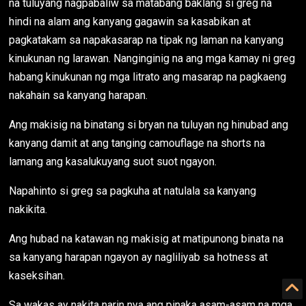
na tuluyang nagpabaliw sa matabang baklang si greg na
hindi na alam ang kanyang gagawin sa kasabikan at
pagkatakam sa napakasarap na tipak ng laman na kanyang
kinukunan ng larawan. Nanginginig na ang mga kamay ni greg
habang kinukunan ng mga litrato ang masarap na pagkaeng
nakahain sa kanyang harapan.
Ang makisig na binatang si bryan na tuluyan ng hinubad ang
kanyang damit at ang tanging camouflage na shorts na
lamang ang kasalukuyang suot suot ngayon.
Napahinto si greg sa pagkuha at natulala sa kanyang
nakikita.
Ang hubad na katawan ng makisig at matipunong binata na
sa kanyang harapan ngayon ay nagliliyab sa hotness at
kaseksihan.
Sa wakas ay nakita narin nya ang pinaka asam-asam na mga