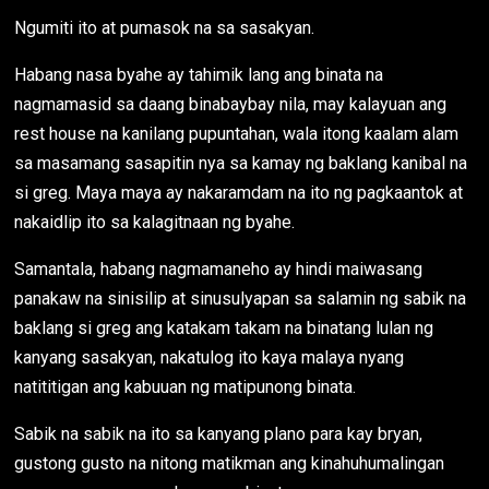
Ngumiti ito at pumasok na sa sasakyan.
Habang nasa byahe ay tahimik lang ang binata na
nagmamasid sa daang binabaybay nila, may kalayuan ang
rest house na kanilang pupuntahan, wala itong kaalam alam
sa masamang sasapitin nya sa kamay ng baklang kanibal na
si greg. Maya maya ay nakaramdam na ito ng pagkaantok at
nakaidlip ito sa kalagitnaan ng byahe.
Samantala, habang nagmamaneho ay hindi maiwasang
panakaw na sinisilip at sinusulyapan sa salamin ng sabik na
baklang si greg ang katakam takam na binatang lulan ng
kanyang sasakyan, nakatulog ito kaya malaya nyang
natititigan ang kabuuan ng matipunong binata.
Sabik na sabik na ito sa kanyang plano para kay bryan,
gustong gusto na nitong matikman ang kinahuhumalingan