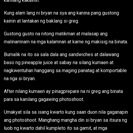
kanilang kakainin.
Kung alam lang ni bryan na sya ang kanina pang gustong
kainin at lantakan ng baklang si greg.
Gustong gusto na nitong matikman at malasap ang
malinamnam na mga kalamnan at karne ng makisig na binata.
Bumalik na ito sa sala dala ang sandwiches at dalawang
baso ng pineapple juice at sabay na silang kumaen at
nagkwentuhan hanggang sa maging panatag at komportable
na nga si bryan.
After nilang kumaen ay pinagprepare na ni greg ang binata
para sa kanilang gagawing photoshoot.
Umakyat sila sa isang kwarto kung saan duon nila gaganapin
ang photoshoot. Manghang mangha din si bryan sa itsura ng
luob ng kwarto dahil kumpleto ito sa gamit, at mga