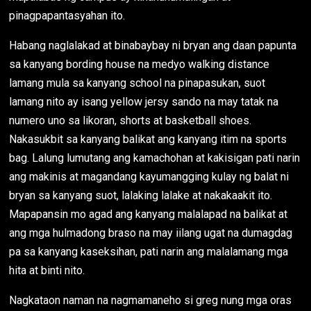
pinagpapantasyahan ito.
Habang naglalakad at binabaybay ni bryan ang daan papunta
sa kanyang bording house na medyo walking distance
lamang mula sa kanyang school na pinapasukan, suot
lamang nito ay isang yellow jersy sando na may tatak na
numero uno sa likoran, shorts at basketball shoes.
Nakasukbit sa kanyang balikat ang kanyang itim na sports
bag. Lalung lumutang ang kamachohan at kakisigan pati narin
ang makinis at magandang kayumangging kulay ng balat ni
bryan sa kanyang suot, lalaking lalake at nakakaakit ito.
Mapapansin mo agad ang kanyang malalapad na balikat at
ang mga hulmadong braso na may iilang ugat na dumagdag
pa sa kanyang kaseksihan, pati narin ang malalamang mga
hita at binti nito.
Nagkataon naman na nagmamaneho si greg nung mga oras