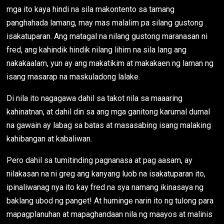
mga ito kaya hindi na sila makontento sa tamang
panghahada lamang, may mas malalim pa silang gustong
isakatuparan. Ang matagal na nilang gustong maranasan ni
fred, ang kahindik hindik nilang lihim na sila lang ang
nakakaalam, yun ay ang makatikim at makakaen ng laman ng
isang masarap na maskuladong lalake.
Di nila ito nagagawa dahil sa takot nila sa maaaring
kahinatnan, at dahil din sa ang mga ganitong karumal dumal
na gawain ay labag sa batas at masasabing isang malaking
kahibangan at kabaliwan.
Pero dahil sa tumitinding pagnanasa at pag aasam, ay
nilakasan na ni greg ang kanyang luob na isakatuparan ito,
ipinaliwanag nya ito kay fred na sya namang ikinasaya ng
baklang ubod ng panget! At huminge narin ito ng tulong para
mapagplanuhan at mapaghandaan nila ng maayos at malinis