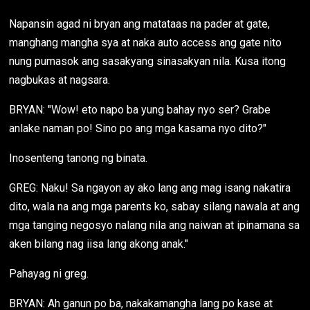
Napansin agad ni bryan ang matataas na pader at gate,
manghang mangha sya at naka auto access ang gate nito
nung pumasok ang sasakyang sinasakyan nila. Kusa itong
nagbukas at nagsara.
BRYAN: "Wow! eto napo ba yung bahay nyo ser? Grabe
anlake naman po! Sino po ang mga kasama nyo dito?"
Inosenteng tanong ng binata.
GREG: Naku! Sa ngayon ay ako lang ang mag isang nakatira
dito, wala na ang mga parents ko, sabay silang nawala at ang
mga tanging negosyo nalang nila ang naiwan at ipinamana sa
aken bilang nag iisa lang akong anak."
Pahayag ni greg.
BRYAN: Ah ganun po ba, nakakamangha lang po kase at