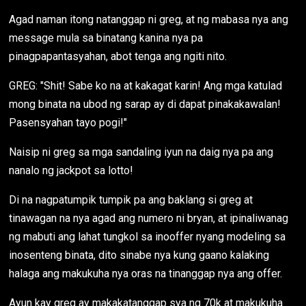
Agad naman itong natanggap ni greg, at ng mabasa nya ang
message mula sa binatang kanina nya pa
pinagpapantasyahan, abot tenga ang ngiti nito.
GREG: "Shit! Sabe ko na at kakagat karin! Ang mga katulad
mong binata na ubod ng sarap ay di dapat pinakakawalan!
Pasensyahan tayo pogi!"
Naisip ni greg sa mga sandaling iyun na daig nya pa ang
nanalo ng jackpot sa lotto!
Di na nagpatumpik tumpik pa ang baklang si greg at
tinawagan na nya agad ang numero ni bryan, at ipinaliwanag
ng mabuti ang lahat tungkol sa inooffer nyang modeling sa
inosenteng binata, dito sinabe nya kung gaano kalaking
halaga ang makukuha nya oras na tinanggap nya ang offer.
Ayun kay greg ay makakatanggap sya ng 70k at makukuha