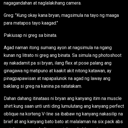
nagagandahan at naglalakihang camera.
Greg: "Kung okay kana bryan, magsimula na tayo ng maaga
para matapos tayo kaagad."
Pakiusap ni greg sa binata.
Agad naman itong sumang ayon at nagsimula na ngang
kunan ng litrato ni greg ang binata. Sa simula ng photoshoot
ay nakadamit pa si bryan, ilang flex at pose palang ang
ginagawa ng matipuno at kaakit akit nitong katawan, ay
pinagpapawisan at napapalunok na agad ng laway ang
baklang si greg na kanina pa natatakam.
Dahan dahang itinataas ni bryan ang kanyang itim na muscle
shirt kung saan unti unti ding lumulutang ang kanyang perfect
oblique na korteng V-line sa ibabaw ng kanyang nakasilip na
brief at ang kanyang bato bato at malalaman na six pack abs