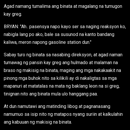
Agad namang tumalima ang binata at magalang na tumugon
kay greg.
BRYAN: "Ah.. pasensya napo kayo ser sa naging reaksyon ko,
nabigla lang po ako, bale sa susunod na kanto bandang
kaliwa, meron napong gasoline station dun."
Sabay turo ng binata sa nasabing direksyon, at agad naman
tumawag ng pansin kay greg ang hulmado at malaman na
braso ng makisig na binata, maging ang mga nakakaakit na
pinong mga buhok nito sa kilikili ay di nakaligtas sa mga
mapanuri at matatalas na mata ng baklang leon na si greg,
tinignan nito ang binata mula ulo hanggang paa.
At dun namutawi ang matinding libog at pagnanasang
namumuo sa isip nito ng matapos nyang suriin at kalkulahin
ang kabuuan ng makisig na binata.