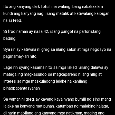
Ito ang kanyang dark fetish na walang ibang nakakaalam
kundi ang kanyang nag iisang matalik at katiwalang kaibigan
na si Fred.
Si fred naman ay nasa 42, isang panget na parloristang
bading.
Sya rin ay katiwala ni greg sa iilang salon at mga negosyo na
pagmamay-ari nito.
Lage rin syang kasama nito sa mga lakad. Silang dalawa ay
matagal ng magkasundo sa magkapareho nilang hilig at
interes sa mga maskuladong lalake na kanilang
pinagpapantasyahan.
Sa yaman ni greg, ay kayang kaya nyang bumili ng sino mang
lalake na kanyang matipuhan, katumbas ng malaking halaga,
di narin mabilang ang kanyang mga natikman, maging ang