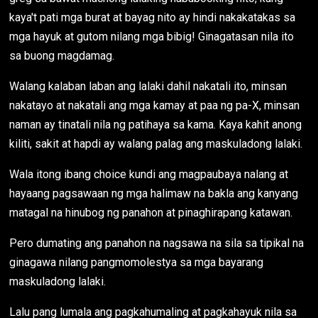
kaya't pati mga burat at bayag nito ay hindi nakakatakas sa
mga hayuk at gutom nilang mga bibig! Ginagatasan nila ito
sa buong magdamag.
Walang kalaban laban ang lalaki dahil nakatali ito, minsan
nakatayo at nakatali ang mga kamay at paa ng pa-X, minsan
naman ay tinatali nila ng patihaya sa kama. Kaya kahit anong
kiliti, sakit at hapdi ay walang palag ang maskuladong lalaki.
Wala itong ibang choice kundi ang magpaubaya nalang at
hayaang pagsawaan ng mga halimaw na bakla ang kanyang
matagal na hinubog ng panahon at pinaghirapang katawan.
Pero dumating ang panahon na nagsawa na sila sa tipikal na
ginagawa nilang pangmomolestya sa mga bayarang
maskuladong lalaki.
Lalu pang lumala ang pagkahumaling at pagkahayuk nila sa