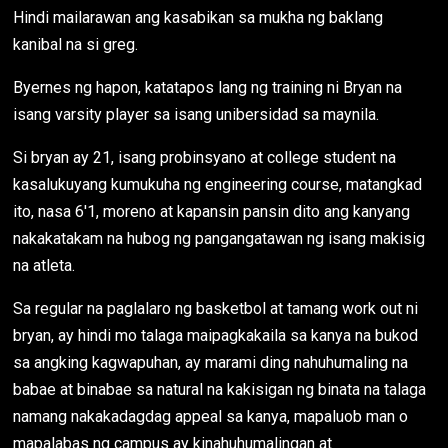
Hindi mailarawan ang kasabikan sa mukha ng baklang
kanibal na si greg.
Byernes ng hapon, katatapos lang ng training ni Bryan na
isang varsity player sa isang unibersidad sa maynila.
Si bryan ay 21, isang probinsyano at college student na
kasalukuyang kumukuha ng engineering course, matangkad
ito, nasa 6'1, moreno at kapansin pansin dito ang kanyang
nakakatakam na hubog ng pangangatawan ng isang makisig
na atleta.
Sa regular na paglalaro ng basketbol at tamang work out ni
bryan, ay hindi mo talaga maipagkakaila sa kanya na bukod
sa angking kagwapuhan, ay marami ding nahuhumaling na
babae at binabae sa natural na kakisigan ng binata na talaga
namang nakakadagdag appeal sa kanya, mapaluob man o
mapalabas ng campus ay kinahuhumalingan at