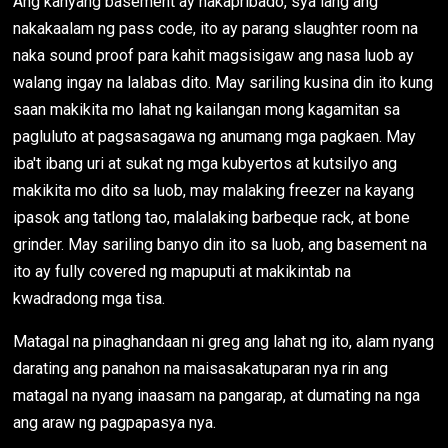
Ang kanyang basement ay nakapribado, sya lang ang
nakakaalam ng pass code, ito ay parang slaughter room na
naka sound proof para kahit magsisigaw ang nasa luob ay
walang ingay na lalabas dito. May sariling kusina din ito kung
saan makikita mo lahat ng kailangan mong kagamitan sa
pagluluto at pagsasagawa ng anumang mga pagkaen. May
iba't ibang uri at sukat ng mga kubyertos at kutsilyo ang
makikita mo dito sa luob, may malaking freezer na kayang
ipasok ang tatlong tao, malalaking barbeque rack, at bone
grinder. May sariling banyo din ito sa luob, ang basement na
ito ay fully covered ng mapuputi at makikintab na
kwadradong mga tisa.
Matagal na pinaghandaan ni greg ang lahat ng ito, alam nyang
darating ang panahon na maisasakatuparan nya rin ang
matagal na nyang inaasam na pangarap, at dumating na nga
ang araw ng pagpapasya nya.