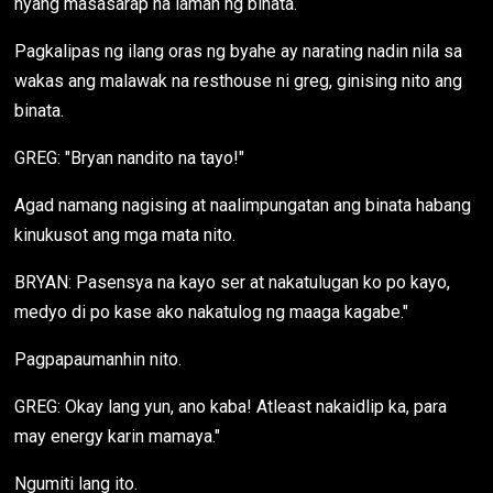
nyang masasarap na laman ng binata.
Pagkalipas ng ilang oras ng byahe ay narating nadin nila sa
wakas ang malawak na resthouse ni greg, ginising nito ang
binata.
GREG: "Bryan nandito na tayo!"
Agad namang nagising at naalimpungatan ang binata habang
kinukusot ang mga mata nito.
BRYAN: Pasensya na kayo ser at nakatulugan ko po kayo,
medyo di po kase ako nakatulog ng maaga kagabe."
Pagpapaumanhin nito.
GREG: Okay lang yun, ano kaba! Atleast nakaidlip ka, para
may energy karin mamaya."
Ngumiti lang ito.