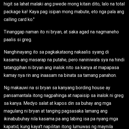
higit sa lahat malaki ang pwede mong kitain dito, lalo na total
package ka! Kaya pag isipan mong mabute, eto nga pala ang
calling card ko."
Tinanggap naman ito ni bryan, at saka agad na nagmaneho
paalis si greg.
Nanghinayang ito sa pagkakataong nakaalis syang di
kasama ang masarap na putahe, pero naniniwala sya na hindi
tatanggihan ni bryan ang inalok nito sa kanya at mapapasa
kamay nya rin ang inaasam na binata sa tamang panahon.
Ng makauwi na si bryan sa kanyang bording house ay
pansamantala itong nagpahinga at napaisip sa inalok ni greg
sa kanya. Medyo salat at kapos din sa buhay ang mga
magulang ni bryan at tanging pagsasaka lamang ang
ikinabubuhay nila kasama pa ang labing isa pa nyang mga
kapatid, kung kaya't napilitan itong lumuwas ng maynila