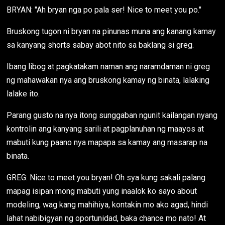
BRYAN: "Ah bryan nga po pala ser! Nice to meet you po."
Bruskong tugon ni bryan na pinunas muna ang kanang kamay
sa kanyang shorts sabay abot nito sa baklang si greg.
Ibang libog at pagkatakam naman ang naramdaman ni greg
ng mahawakan nya ang bruskong kamay ng binata, lalaking
lalake ito.
Parang gusto na nya itong sunggaban ngunit kailangan nyang
kontrolin ang kanyang sarili at pagplanuhan ng maayos at
mabuti kung paano nya mapapa sa kamay ang masarap na
binata.
GREG: Nice to meet you bryan! Oh sya kung sakali palang
mapag isipan mong mabuti yung inaalok ko sayo about
modeling, wag kang mahihiya, kontakin mo ako agad, hindi
lahat nabibigyan ng oportunidad, baka chance mo nato! At