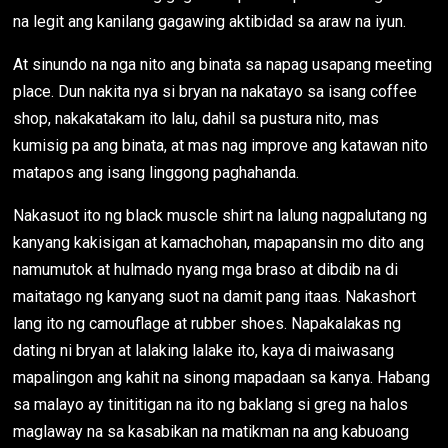
na legit ang kanilang gagawing aktibidad sa araw na iyun.
At sinundo na nga nito ang binata sa napag usapang meeting
place. Dun nakita nya si bryan na nakatayo sa isang coffee
shop, nakakatakam ito lalu, dahil sa pustura nito, mas
kumisig pa ang binata, at mas nag improve ang katawan nito
matapos ang isang linggong paghahanda.
Nakasuot ito ng black muscle shirt na lalung nagpalutang ng
kanyang kakisigan at kamachohan, mapapansin mo dito ang
namumutok at hulmado nyang mga braso at dibdib na di
maitatago ng kanyang suot na damit pang itaas. Nakashort
lang ito ng camouflage at rubber shoes. Napakalakas ng
dating ni bryan at lalaking lalake ito, kaya di maiwasang
mapalingon ang kahit na sinong mapadaan sa kanya. Habang
sa malayo ay tinititigan na ito ng baklang si greg na halos
maglaway na sa kasabikan na matikman na ang kabuoang