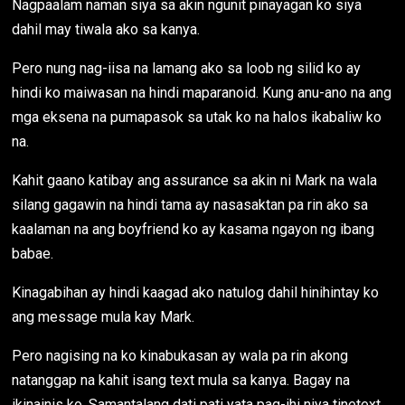
Nagpaalam naman siya sa akin ngunit pinayagan ko siya
dahil may tiwala ako sa kanya.
Pero nung nag-iisa na lamang ako sa loob ng silid ko ay
hindi ko maiwasan na hindi maparanoid. Kung anu-ano na ang
mga eksena na pumapasok sa utak ko na halos ikabaliw ko
na.
Kahit gaano katibay ang assurance sa akin ni Mark na wala
silang gagawin na hindi tama ay nasasaktan pa rin ako sa
kaalaman na ang boyfriend ko ay kasama ngayon ng ibang
babae.
Kinagabihan ay hindi kaagad ako natulog dahil hinihintay ko
ang message mula kay Mark.
Pero nagising na ko kinabukasan ay wala pa rin akong
natanggap na kahit isang text mula sa kanya. Bagay na
ikinainis ko. Samantalang dati pati yata pag-ihi niya tinetext