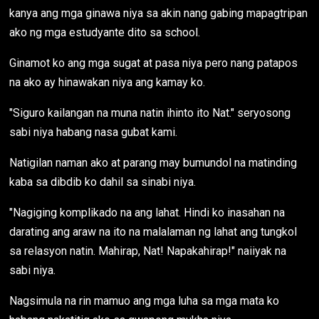
kanya ang mga ginawa niya sa akin nang gabing mapagtripan
ako ng mga estudyante dito sa school.
Ginamot ko ang mga sugat at pasa niya pero nang patapos
na ako ay hinawakan niya ang kamay ko.
"Siguro kailangan na muna natin ihinto ito Nat." seryosong
sabi niya habang nasa gubat kami.
Natigilan naman ako at parang may bumundol na matinding
kaba sa dibdib ko dahil sa sinabi niya.
"Nagiging komplikado na ang lahat. Hindi ko inasahan na
darating ang araw na ito na malalaman ng lahat ang tungkol
sa relasyon natin. Mahirap, Nat! Napakahirap!" naiiyak na
sabi niya.
Nagsimula na rin mamuo ang mga luha sa mga mata ko