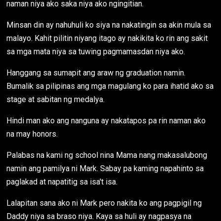
naman niya ako saka niya ako ngingitian.
Minsan din ay nahuhuli ko siya na nakatingin sa akin mula sa
malayo. Kahit pilitin niyang itago ay nakikita ko rin ang sakit
sa mga mata niya sa tuwing pagmamasdan niya ako.
Hanggang sa sumapit ang araw ng graduation namin.
Bumalik sa pilipinas ang mga magulang ko para ihatid ako sa
stage at sabitan ng medalya.
Hindi man ako ang nanguna ay nakatapos pa rin naman ako
na may honors.
Palabas na kami ng school nina Mama nang makasalubong
namin ang pamilya ni Mark. Sabay pa kaming napahinto sa
paglakad at napatitig sa isa't isa.
Lalapitan sana ako ni Mark pero nakita ko ang pagpigil ng
Daddy niya sa braso niya. Kaya sa huli ay nagpasya na