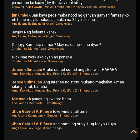
pa naman ko kaayo, by the way real story...
Sigaw ng Pugad Lawin (Part 23) | Mencircle | Pinoy Gay Stories
·
2 weeks ago
jun umbok
San kaya pede maka nood ng ganyan ganyan fantasy ko
eh hehe may lumalaspag sakin na 25 yo plus na...
Ang Batang Bading na si Angel
·
2 weeks ago
Jayjay
Nag bebenta kapa?
Ang Batang Bading na si Angel
·
2 weeks ago
Cerjayy
Kamusta naman? May naka trip ka na dyan?
Cinehan sa Market Place
·
2 weeks ago
Nick
Nag work ako dyan as porter e
Cinehan sa Market Place
·
3 weeks ago
Jensen Dimaupo
Grabe sunod sunod ung plot twist HAHAHA
Ama, Tito, Ako at Ama ng Best Friend Ko (Part 8)
·
3 months ago
Jensen Dimaupo
Ang intense ng story, Mukang magkakatikiman
silang lahat, hahaha
Ama, Tito, Ako at Ama ng Best Friend Ko (Part 6)
·
3 months ago
Icarusdieb
pangit ng kwento haha
Tito Jason | Mencircle
·
3 months ago
Jhon Gabriel V. Piñero
love wins at all time.
Ang Unang Karanasan Ni Zander
·
3 months ago
Jhon Gabriel V. Piñero
sad namn ng story. Hug for you kuya.
Ang Lalake Sa Village
·
3 months ago