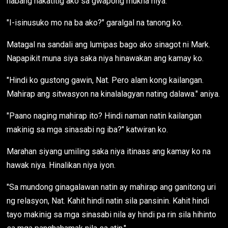
habang nakatitig ako sa gwapong mukha niya.
"I-isinusuko mo na ba ako?" garalgal na tanong ko.
Matagal na sandali ang lumipas bago ako sinagot ni Mark.
Napapikit muna siya saka niya hinawakan ang kamay ko.
"Hindi ko gustong gawin, Nat. Pero alam kong kailangan.
Mahirap ang sitwasyon na kinalalagyan nating dalawa." aniya.
"Paano naging mahirap ito? Hindi naman natin kailangan
makinig sa mga sinasabi ng iba?" katwiran ko.
Marahan siyang umiling saka niya itinaas ang kamay ko na
hawak niya. Hinalikan niya iyon.
"Sa mundong ginagalawan natin ay mahirap ang ganitong uri
ng relasyon, Nat. Kahit hindi natin sila pansinin. Kahit hindi
tayo makinig sa mga sinasabi nila ay hindi pa rin sila hihinto