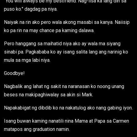
"You will always be my bestfriend. Nag-iisa ka lang din sa
puso ko." dagdag pa niya.
Naiyak na rin ako pero wala akong masabi sa kanya. Naiisip
ko pa rin na may chance pa kaming dalawa.
Pero hanggang sa maihatid niya ako ay wala ma siyang
sinabi pa. Pagkababa ko ay isang salita lang ang narinig ko
mula sa mga labi niya.
Goodbye!
Nagbalik ang lahat ng sakit na naranasan ko noong unang
beses na makipaghiwalay sa akin si Mark.
Napakabigat ng dibdib ko na nakatulog ako nang gabing iyon.
Isang buwan kaming nanatili nina Mama at Papa sa Carmen
matapos ang graduation namin.