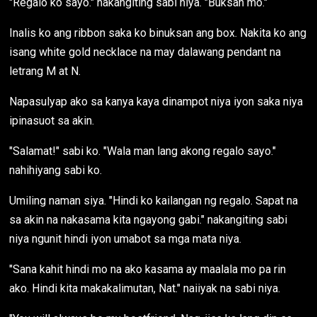
"Regalo ko sayo." nakangiting sabi niya. "Buksan mo."
Inalis ko ang ribbon saka ko binuksan ang box. Nakita ko ang
isang white gold necklace na may dalawang pendant na
letrang M at N.
Napasulyap ako sa kanya kaya dinampot niya iyon saka niya
ipinasuot sa akin.
"Salamat!" sabi ko. "Wala man lang akong regalo sayo."
nahihiyang sabi ko.
Umiling naman siya. "Hindi ko kailangan ng regalo. Sapat na
sa akin na nakasama kita ngayong gabi." nakangiting sabi
niya ngunit hindi iyon umabot sa mga mata niya.
"Sana kahit hindi mo na ako kasama ay maalala mo pa rin
ako. Hindi kita makakalimutan, Nat." naiiyak na sabi niya.