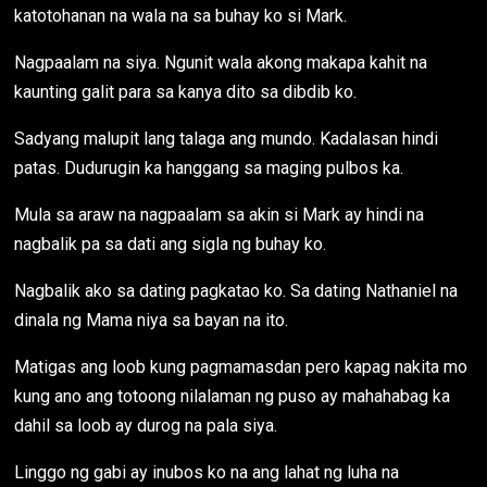
katotohanan na wala na sa buhay ko si Mark.
Nagpaalam na siya. Ngunit wala akong makapa kahit na
kaunting galit para sa kanya dito sa dibdib ko.
Sadyang malupit lang talaga ang mundo. Kadalasan hindi
patas. Dudurugin ka hanggang sa maging pulbos ka.
Mula sa araw na nagpaalam sa akin si Mark ay hindi na
nagbalik pa sa dati ang sigla ng buhay ko.
Nagbalik ako sa dating pagkatao ko. Sa dating Nathaniel na
dinala ng Mama niya sa bayan na ito.
Matigas ang loob kung pagmamasdan pero kapag nakita mo
kung ano ang totoong nilalaman ng puso ay mahahabag ka
dahil sa loob ay durog na pala siya.
Linggo ng gabi ay inubos ko na ang lahat ng luha na