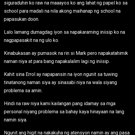
siguraduhin ko raw na maaayos ko ang lahat ng papel ko sa
school para madali na nila akong maihanap ng school na
papasukan doon.
Lalo lamang dumagdag iyon sa napakaraming iniisip ko na
nagpapasakit na ng ulo ko.
Kinabukasan ay pumasok na rin si Mark pero napakatahimik
naman niya at para bang napakalalim lagi ng iniisip.
Kahit sina Errol ay napapansin na iyon ngunit sa tuwing
tinatanong naman siya ay sinasabi niya na wala siyang
problema sa amin.
Hindi na raw niya kami kailangan pang idamay sa mga
personal niyang problema sa bahay kaya hinayaan na lang
namin siya.
Ngunit ang higit na nakakuha ng atensyon namin ay ang pasa