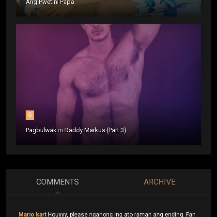
Ang Pwet ni Papa
6
Pagbulwak ni Daddy Markus (Part 3)
COMMENTS
ARCHIVE
Mario kart
Houyyy, please nganong ing ato raman ang ending. Fan