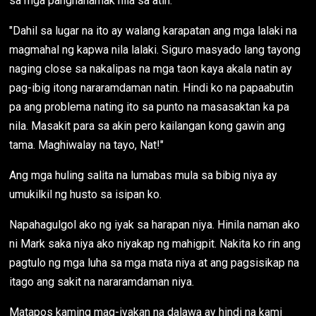
sa mga panghahamak nila sa atin."
"Dahil sa lugar na ito ay walang karapatan ang mga lalaki na
magmahal ng kapwa nila lalaki. Siguro masyado lang tayong
naging close sa nakalipas na mga taon kaya akala natin ay
pag-ibig itong nararamdaman natin. Hindi ko na papaabutin
pa ang problema nating ito sa punto na masasaktan ka pa
nila. Masakit para sa akin pero kailangan kong gawin ang
tama. Maghiwalay na tayo, Nat!"
Ang mga huling salita na lumabas mula sa bibig niya ay
umukilkil ng husto sa isipan ko.
Napahagulgol ako ng iyak sa harapan niya. Hinila naman ako
ni Mark saka niya ako niyakap ng mahigpit. Nakita ko rin ang
pagtulo ng mga luha sa mga mata niya at ang pagsisikap na
itago ang sakit na nararamdaman niya.
Matapos kaming mag-iyakan na dalawa ay hindi na kami