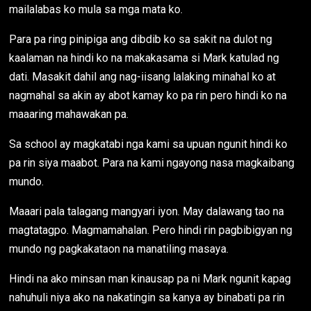
mailalabas ko mula sa mga mata ko.
Para pa ring pinipiga ang dibdib ko sa sakit na dulot ng
kaalaman na hindi ko na makakasama si Mark katulad ng
dati. Masakit dahil ang nag-iisang lalaking minahal ko at
nagmahal sa akin ay abot kamay ko pa rin pero hindi ko na
maaaring mahawakan pa.
Sa school ay magkatabi nga kami sa upuan ngunit hindi ko
pa rin siya maabot. Para na kami ngayong nasa magkaibang
mundo.
Maaari pala talagang mangyari iyon. May dalawang tao na
magtatagpo. Magmamahalan. Pero hindi rin pagbibigyan ng
mundo ng pagkakataon na manatiling masaya.
Hindi na ako minsan man kinausap pa ni Mark ngunit kapag
nahuhuli niya ako na nakatingin sa kanya ay binabati pa rin