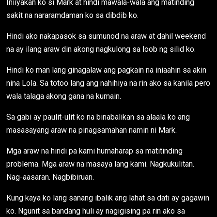
Iniiyakan ko si Mark at hindi mawala-wala ang matinding
sakit na nararamdaman ko sa dibdib ko.
Hindi ako nakapasok sa sumunod na araw at dahil weekend
na ay ilang araw din akong nagkulong sa loob ng silid ko.
Hindi ko man lang ginagalaw ang pagkain na iniaahin sa akin
nina Lola. Sa totoo lang ang nahihiya na rin ako sa kanila pero
wala talaga akong gana na kumain.
Sa gabi ay paulit-ulit ko na binabalikan sa alaala ko ang
masasayang araw na pinagsamahan namin ni Mark.
Mga araw na hindi pa kami humaharap sa matitinding
problema. Mga araw na masaya lang kami. Nagkukulitan.
Nag-aasaran. Nagbibiruan.
Kung kaya ko lang sanang ibalik ang lahat sa dati ay gagawin
ko. Ngunit sa bandang huli ay nagigising pa rin ako sa