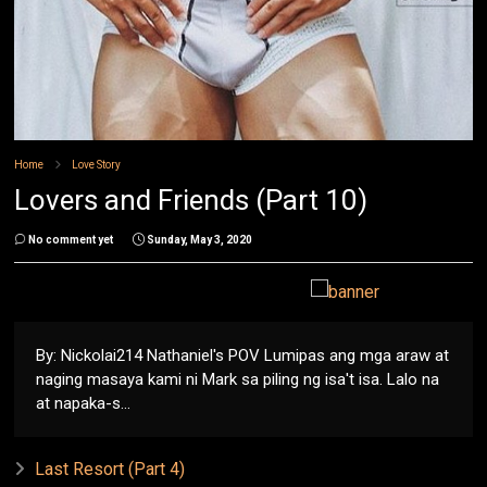
Home
Love Story
Lovers and Friends (Part 10)
No comment yet
Sunday, May 3, 2020
By: Nickolai214 Nathaniel's POV Lumipas ang mga araw at
naging masaya kami ni Mark sa piling ng isa't isa. Lalo na
at napaka-s...
Last Resort (Part 4)