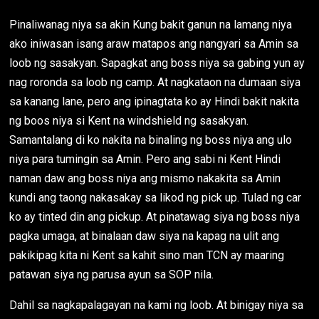
Pinaliwanag niya sa akin Kung bakit ganun na lamang niya
ako iniwasan isang araw matapos ang nangyari sa Amin sa
loob ng sasakyan. Sapagkat ang boss niya sa gabing yun ay
nag roronda sa loob ng camp. At nagkataon na dumaan siya
sa kanang lane, pero ang ipinagtata ko ay Hindi bakit nakita
ng boos niya si Kent na windshield ng sasakyan.
Samantalang di ko nakita na binaling ng boss niya ang ulo
niya para tumingin sa Amin. Pero ang sabi ni Kent Hindi
naman daw ang boss niya ang mismo nakakita sa Amin
kundi ang taong nakasakay sa likod ng pick up. Tulad ng car
ko ay tinted din ang pickup. At pinatawag siya ng boss niya
pagka umaga, at binalaan daw siya na kapag na ulit ang
pakikipag kita ni Kent sa kahit sino man TCN ay maaring
patawan siya ng parusa ayun sa SOP nila.
Dahil sa nagkapalagayan na kami ng loob. At binigay niya sa