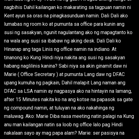
nagbihis Dahil kailangan ko makarating sa tagpuan namin ni
Kent ayun sa oras na pinagkasunduan namin. Dali Dali ako
lumabas ng room ko at pumunta sa office para kunin ang
susi ng sasakyan, ngunit nagulantang ako ng mapagtanto ko
na wala ang susi sa ibabaw ng aking desk. Dali Dali ko
Hinanap ang taga Linis ng office namin na indiano. At
tinanong ko Kung Hindi niya nakita ang susi ng sasakyan
habang naglilinis kanina? Sabi niya sa akin ginamit daw ni
Marie ( Office Secretary ) at pumunta Lang daw ng DFAC
upang kumuha ng pagkain, Dahil malapit Lang naman ang
DFAC sa LSA namin ay nagpasya ako na hintayin na lamang,
after 15 Minutes nakita ko na ang kotse na papasok sa gate
ng compound namin, at tuluyan na ako nakahinga ng
maluwag. Ako: Marie Diba nasa meeting natin palagi na Kung
anu man kailangan natin sa loob ng office lalo pag Hindi
nakalaan sayo ay mag papa alam? Marie: ser pasisya na