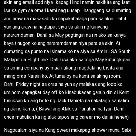
akin ang email add niya.. kapag Hindi namin nakikita ang isat
isa sa gym.sa email kami nag uusap... hanggang sa dumating
ang araw na masasabi ko napakahalaga para sa akin. Dahil
yun ang araw na nagtapat siya sa akin ng kanyang
nararamdaman. Dahil sa May pagtingin na rin ako sa kanya
kaya tinugon ko ang nararamdaman niya para sa akin. At
dumating sa punto na isinama ko na siya sa Amin LSA South
Malapit sa Flight line. Dahil isa ako sa mga May katungkulan
sa aming company ay maari akong magdala ng bisita anu
mang oras Naisin ko. At tumuloy na kami sa aking room.
Dahil Friday night sa oras na yun ay malakas ang loob ko
uminom sapagkat day off ko kinabukasan ganun din si Kent.
binuksan ko ang bote ng Jack Daniels na nakatago sa ilalim
ng aking kama, ( Bawal ang Alak sa Panahon na Iyun Dahil
once mahulian ka ng alak tapos ang career mo daiiiii heheh).
Nagpaalam siya na Kung pwedi makapag shower muna. Sabi