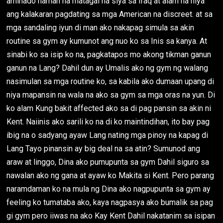
aminado naman na matagal na siya sa Iraq at alam na niya
ang kalakaran pagdating sa mga American na discreet. at sa
mga sandaling iyun di man ako nakapag simula sa akin
routine sa gym ay kumunot ang nuo ko sa Inis sa kanya. At
sinabi ko sa isip ko na, pagkatapos mo akong tikman ganun
ganun na Lang? Dahil dun ay Umalis ako ng gym ng walang
nasimulan sa mga routine ko, sa kabila ako dumaan upang di
niya mapansin na wala na ako sa gym sa mga oras na yun. Di
ko alam Kung bakit affected ako sa di pag pansin sa akin ni
Kent. Naiinis ako sarili ko na di ko maintindihan, ito bay pag
ibig na o sadyang ayaw Lang nating mga pinoy na kapag di
Lang Tayo pinansin ay big deal na sa atin? Sumunod ang
araw at linggo, Dina ako pumupunta sa gym Dahil siguro sa
nawalan ako ng gana at ayaw ko Makita si Kent. Pero parang
naramdaman ko na mula ng Dina ako nagpupunta sa gym ay
feeling ko tumataba ako, kaya nagpasya ako bumalik sa pag
gi gym pero iiwas na ako Kay Kent Dahil nakatanim sa isipan