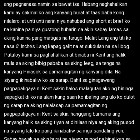
ang pagnanasa namin sa bawat isa. Habang naghahalikan
kami ay sakmal ko ang kanyang burat at taas baba kong
nilalaro, at unti unti narin niya nahubad ang short at brief ko
na kanina pa niya gustong hubarin sa akin sabay lamas sa
aking kanina pang matigas na tarugo. Maliit Lang ang titi ko
nasa 6’ inches Lang kapag galit na at sukdulan na sa libog.
Patuloy kami sa paghahalikan at binaba ni Kent ang halik
mula sa aking bibig pababa sa aking leeg, sa tenga na
kanyang Pinasok sa pamamagitan ng kanyang dila. Na
siyang ikinabaliw ko sa sarap, Dahil sa ginagawang
pagpapaligaya ni Kent sakin halos malagutan ako ng hininga
sapagkat di ko na alam kung saan ko ibaling ang ulo ko dulot
ng sarap na aking nalalasap sa pamamagitan ng
pagpapaligaya ni Kent sa akin, hanggang bumama ang
kanyang halik sa aking tiyan at dinilaan niya ang aking pusod
na siyang lalo ko pang ikinabaliw sa mga sandaling yun.
Sabay hawak sa akin burat na siyang sunod na hinalikan sa