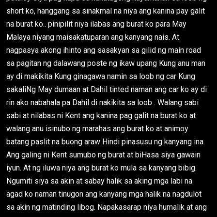
short ko, hanggang sa sinakmal na niya ang kanina pay galit
na burat ko.. pinipilit niya ilabas ang burat ko para May
Malaya niyang maisakatuparan ang kanyang nais. At
nagpasya akong ihinto ang sasakyan sa gilid ng main road
sa pagitan ng dalawang poste ng ikaw upang Kung anu man
ay di makikita Kung ginagawa namin sa loob ng car Kung
sakaliNg May dumaan at Dahil tinted naman ang car ko ay di
rin ako nabahala pa Dahil di nakikita sa loob . Walang sabi
sabi at nilabas ni Kent ang kanina pag galit na burat ko at
walang anu isinubo ng marahas ang burat ko at animoy
batang paslit na buong araw Hindi pinasusu ng kanyang ina.
Ang galing ni Kent sumubo ng burat at biHasa siya gawain
iyun. At ng iluwa niya ang burat ko mula sa kanyang bibig.
Ngumiti siya sa akin at sabay halik sa aking mga labi na
agad ko naman tinugon ang kanyang mga halik na nagdulot
sa akin ng matinding libog. Napakasarap niya humalik at ang