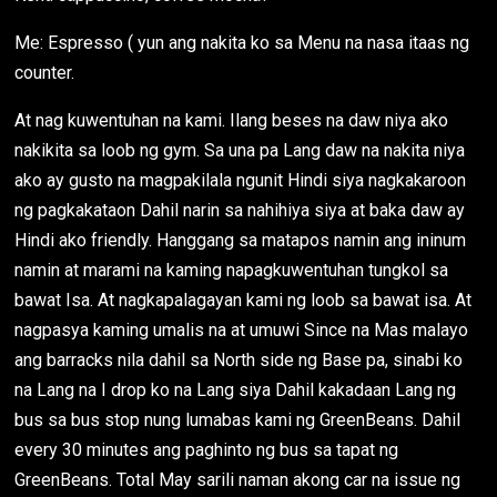
Me: Espresso ( yun ang nakita ko sa Menu na nasa itaas ng
counter.
At nag kuwentuhan na kami. Ilang beses na daw niya ako
nakikita sa loob ng gym. Sa una pa Lang daw na nakita niya
ako ay gusto na magpakilala ngunit Hindi siya nagkakaroon
ng pagkakataon Dahil narin sa nahihiya siya at baka daw ay
Hindi ako friendly. Hanggang sa matapos namin ang ininum
namin at marami na kaming napagkuwentuhan tungkol sa
bawat Isa. At nagkapalagayan kami ng loob sa bawat isa. At
nagpasya kaming umalis na at umuwi Since na Mas malayo
ang barracks nila dahil sa North side ng Base pa, sinabi ko
na Lang na I drop ko na Lang siya Dahil kakadaan Lang ng
bus sa bus stop nung lumabas kami ng GreenBeans. Dahil
every 30 minutes ang paghinto ng bus sa tapat ng
GreenBeans. Total May sarili naman akong car na issue ng