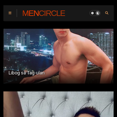
MENCIRCLE
May Pagka-exhibitionist Ako