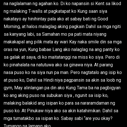
na naglalaman ng agahan ko. Di ko napansin si Kent sa likod
ng malaking T-walls at pagkatapat ko Kung saan siya
nakatayo ay hinihintay pala ako at sabay bati ng Good
Morning, at halos malaglag aking pagkain Dahil sa mga ngiti
sa kanyang labi, sa Samahan mo pa pati mata niyang
makakapal ang pilik mata ay wari Kay naka smile din sa mga
oras na yun, Kung babae Lang ako nalaglag na ang panty ko
sa galak at saya, di ko maitatanggi na miss ko siya. Pero di
ko pinahalata na natutuwa ako sa ginawa niya. At parang
nasa puso ko na siya nun pa man. Pero nagtatalo ang isip ko
at puso ko, Dahil sa Hindi niya pagpansin sa akin sa loob ng
gym, May alinlangan pa din ako Kung Tama ba na pagbigyan
ko ang aking puso na subukan siya , ngunit sa isip ko,
malaking balakid ang isipan ko para sa nararamdaman ng
puso ko. At Pinukaw niya ako sa akin katahimikan. Dahil sa
mga tumatakbo sa isipan ko. Sabay sabi “are you okay?
Tumango na lamang ako.