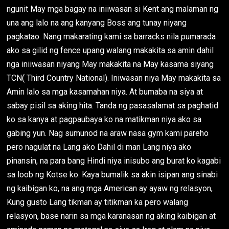
ngunit May mga bagay na iniiwasan si Kent ang malaman ng
una ang lalo na ang kanyang Boss ang tunay niyang
pagkatao. Nang makarating kami sa barracks nila pumarada
ako sa gilid ng fence upang walang makakita sa amin dahil
nga iniiwasan niyang May makakita na May kasama siyang
TCN( Third Country National). Iniwasan niya May makakita sa
Amin lalo sa mga kasamahan niya. At bumaba na siya at
sabay pisil sa aking hita. Tanda ng pasasalamat sa paghatid
ko sa kanya at pagpaubaya ko na matikman niya ako sa
gabing yun. Nag sumunod na araw nasa gym kami pareho
pero nagulat na Lang ako Dahil di man Lang niya ako
pinansin, na para bang Hindi niya inisubo ang burat ko kagabi
sa loob ng Kotse ko. Kaya bumalik sa akin isipan ang sinabi
ng kaibigan ko, na ang mga American ay ayaw ng relasyon,
Kung gusto Lang tikman ay titikman ka pero walang
relasyon, base narin sa mga karanasan ng aking kaibigan at