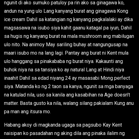
ngunit di ako sumuko patuloy pa rin ako sa ginagawa ko,
andun na yung ulo Lang kanyang burat ang ginagawa Kong
ice cream Dahil sa katangian ng kanyang pagkalalaki ay dika
magsasawa na isubo siya kahit gaanu katagal pa iyun, Dahil
sa hugis ng kanyang burat na mala mushroom ang mabilugan
ulo nito. Na animoy May sariling buhay at nangungusap na
maari isubo mo na lang lagi. Pantay ang burat ni Kent mula
ulo hanggang sa pinakababa ng burat niya. Kakaunti ang
buhok niya na sa tansiya ko ay natural Lang at Hindi niya
inaahit Dahil sa edad niyang 24 ay masasabi Mong perfect
siya. Matanda ko ng 2 taon sa kanya, ngunit sa mga banyaga
na katulad nila, uso sa kanila ang kasabihan na Age doesn’t
matter. Basta gusto ka nila, walang silang pakialam Kung anu
pa man ang itsura mo.
Habang akoy di magkanda ugaga sa pagsubo Kay Kent
naisipan ko pasadahan ng aking dila ang pinaka ilalim ng