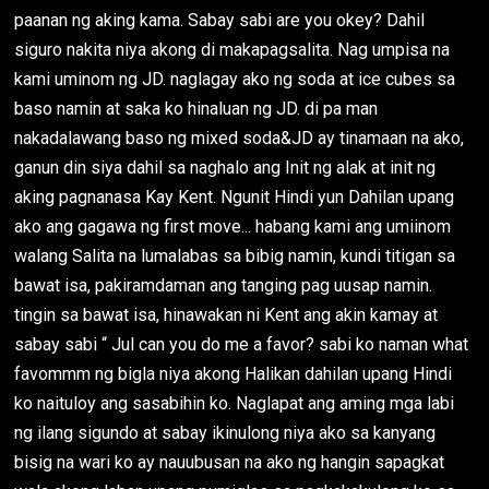
paanan ng aking kama. Sabay sabi are you okey? Dahil
siguro nakita niya akong di makapagsalita. Nag umpisa na
kami uminom ng JD. naglagay ako ng soda at ice cubes sa
baso namin at saka ko hinaluan ng JD. di pa man
nakadalawang baso ng mixed soda&JD ay tinamaan na ako,
ganun din siya dahil sa naghalo ang Init ng alak at init ng
aking pagnanasa Kay Kent. Ngunit Hindi yun Dahilan upang
ako ang gagawa ng first move... habang kami ang umiinom
walang Salita na lumalabas sa bibig namin, kundi titigan sa
bawat isa, pakiramdaman ang tanging pag uusap namin.
tingin sa bawat isa, hinawakan ni Kent ang akin kamay at
sabay sabi “ Jul can you do me a favor? sabi ko naman what
favommm ng bigla niya akong Halikan dahilan upang Hindi
ko naituloy ang sasabihin ko. Naglapat ang aming mga labi
ng ilang sigundo at sabay ikinulong niya ako sa kanyang
bisig na wari ko ay nauubusan na ako ng hangin sapagkat