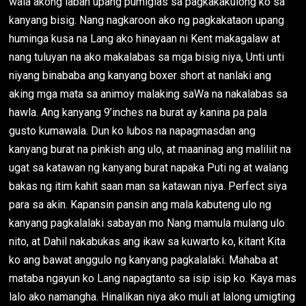
wala akong laban upang pumiglas sa pagkakakulong ko sa
kanyang bisig. Nang nagkaroon ako ng pagkakataon upang
huminga kusa na Lang ako hinayaan ni Kent makagalaw at
nang tuluyan na ako makalabas sa mga bisig niya, Unti unti
niyang binababa ang kanyang boxer short at nanlaki ang
aking mga mata sa animoy malaking saWa na nakalabas sa
hawla. Ang kanyang 9’inches na burat ay kanina pa pala
gusto kumawala. Dun ko lubos na napagmasdan ang
kanyang burat na pinkish ang ulo, at maaninag ang maliliit na
ugat sa katawan ng kanyang burat napaka Puti ng at walang
bakas ng itim kahit saan man sa katawan niya. Perfect siya
para sa akin. Kapansin pansin ang mala kabuteng ulo ng
kanyang pagkalalaki sabayan mo Nang mamula mulang ulo
nito, at Dahil nakabukas ang ikaw sa kuwarto ko, kitant Kita
ko ang bawat anggulo ng kanyang pagkalalaki. Mahaba at
mataba ngayun ko Lang napagtanto sa isip isip ko. Kaya mas
lalo ako namangha. Hinalikan niya ako muli at lalong umigting