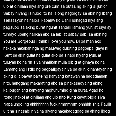
ulo at dinilaan niya ang pre cum sa butas ng aking si junior.
Sabay niyang isinubo ito na lalong nagbigay sa akin ng Ibang
sensasyon na halos ikabaliw ko Dahil isinagad niya ang
pagsubo sa aking burat ngunit sandali lamang yun, at siya ay
tumayo upang halikan ako sa labi at sabay sabi sa akin ng
You are Gorgeous I think I love you now. Di pa man ako
nakaka nakakahinga ng maluwag dulot ng pagpapaligaya ni
Kent sa akin gulat na gulat ako sa sinabi niyang iyun. at
tuluyan ko na rin siya hinalikan mula bibig at ginaya ko na
Lamang ang istilo ng pagpaligaya niya sa akin, dinantayan ng
aking dila bawat parte ng kanyang katawan na nadadaanan
nito. hanggang makarating ako sa pinakasadya ng aking
kalibugan ang kanyang naghuhumindig na burat. Agad ko
itong jinakol at dinilaan ang ulo nito Kung kayat bigla siya
Napa ungol ng ahhhhhhhh fuck hmmmmm ohhhhh shit. Paulit
ulit na sinasabi niya na siyang nakakadagdag sa aking libog,