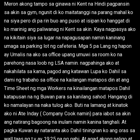
Meron akong tampo sa ginawa ni Kent na Hindi pagpansin
sa akin sa gym, ngunit di ko maitatanggi na parang mahal ko
na siya pero di pa rin buo ang puso at isipan ko hanggat di
ko marinig ang paliwanag ni Kent sa akin. Kaya nagpasya ako
na kikitain siya sa lugar na napagusapan namin kaninang
umaga sa parking lot ng cafeteria. Mga 5 pa Lang ng hapon
ay Umalis na ako sa office upang umuwi sa room ko na
parehong nasa loob ng LSA namin. nagpahinga ako at
nakahilata sa kama, pagod ang katawan Lupa ko Dahil sa
dami ng trabaho sa office na kailangan matapos din at ang
Time Sheet ng mga Workers na kinailangan matapos Dahil
katapusan na ng Buwan para sa kanilang sahod. Hangang di
ko namalayan na naka tulog ako. Buti na lamang at kinatok
ako ni Ate Inday ( Company Cook namin) para iabot sa akin
ang natirang bagoong na inulam namin kanina tanghali. At
pagka Kuwan ay nataranta ako Dahil tiningnan ko ang oras sa
wall taas ng t.v ay 19:25 na ng gabi. At agad akong naligo at