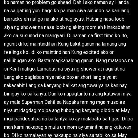
ko naman no problem go ahead. Dahil ako naman ay Handa
na sa gabing yun, bago ko pa man siya sinundo sa kanilang
barracks eh naligo na ako at nag ayus. Habang nasa loob
siya ng shower na nasa loob ng aking room eh kinakabahan
ako sa susunod na mangyari. Di naman sa first time ko ito,
ngunit di ko maintindihan Kung bakit ganun na lamang ang
feelings ko.. di ko maintindihan Kung excited ako or
nalilibugan ako. Basta magkahalong ganun. Nang matapos na
si Kent maligo. Lumabas na siya ng shower at nagulat na
Lang ako paglabas niya naka boxer short lang siya at
nakasabit Lang sa kanyang balikat ang tuwalya na kaninay
binigay ko sa kanya. Dun ko napagtanto na ang katawan niya
ay mala Superman Dahil sa Napaka firm ng mga muscles
niya at idagdag mo pa ang hubog ng kanyang dibdib at May
mga pandesal pa na sa tantya ko ay malabato sa tigas. Di pa
man kami nakapag simula uminom ay uminit na ang katawan
ko. Di ko namalayan ay nakaupo na siya sa tabi ko sa May