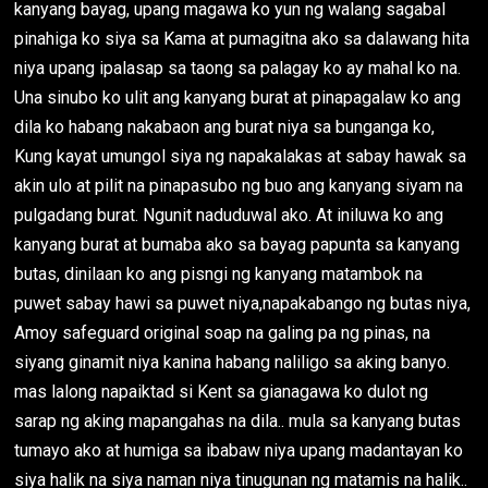
kanyang bayag, upang magawa ko yun ng walang sagabal
pinahiga ko siya sa Kama at pumagitna ako sa dalawang hita
niya upang ipalasap sa taong sa palagay ko ay mahal ko na.
Una sinubo ko ulit ang kanyang burat at pinapagalaw ko ang
dila ko habang nakabaon ang burat niya sa bunganga ko,
Kung kayat umungol siya ng napakalakas at sabay hawak sa
akin ulo at pilit na pinapasubo ng buo ang kanyang siyam na
pulgadang burat. Ngunit naduduwal ako. At iniluwa ko ang
kanyang burat at bumaba ako sa bayag papunta sa kanyang
butas, dinilaan ko ang pisngi ng kanyang matambok na
puwet sabay hawi sa puwet niya,napakabango ng butas niya,
Amoy safeguard original soap na galing pa ng pinas, na
siyang ginamit niya kanina habang naliligo sa aking banyo.
mas lalong napaiktad si Kent sa gianagawa ko dulot ng
sarap ng aking mapangahas na dila.. mula sa kanyang butas
tumayo ako at humiga sa ibabaw niya upang madantayan ko
siya halik na siya naman niya tinugunan ng matamis na halik..