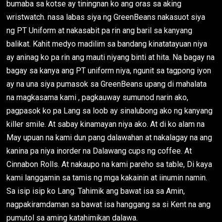
bumaba sa kotse ay tiningnan ko ang oras sa aking
wristwatch. nasa labas siya ng GreenBeans nakasuot siya
ng PT Uniform at nakasabit pa rin ang baril sa kanyang
balikat. Kahit medyo madilim sa bandang kinatatayuan niya
ay aninag ko pa rin ang mauti niyang binti at hita. Na bagay na
bagay sa kanya ang PT uniform niya, ngunit sa tagpong iyon
ay na una siya pumasok sa GreenBeans upang di mahalata
na magkasama kami , pagkauway sumunod narin ako,
pagpasok ko pa Lang sa loob ay sinalubong ako ng kanyang
killer smile. At sabay kinamayan niya ako. At di ko alam na
May upuan na kami dun pang dalawahan at nakalagay na ang
kanina pa niya inorder na Dalawang cups ng coffee. At
Cinnabon Rolls. At nakaupo na kami pareho sa table, Di kaya
kami langgamin sa tamis ng mga kakainin at iinumin namin.
Sa isip isip ko Lang. Tahimik ang bawat isa sa Amin,
nagpakiramdaman sa bawat isa hanggang sa si Kent na ang
pumutol sa aming katahimikan dalawa.