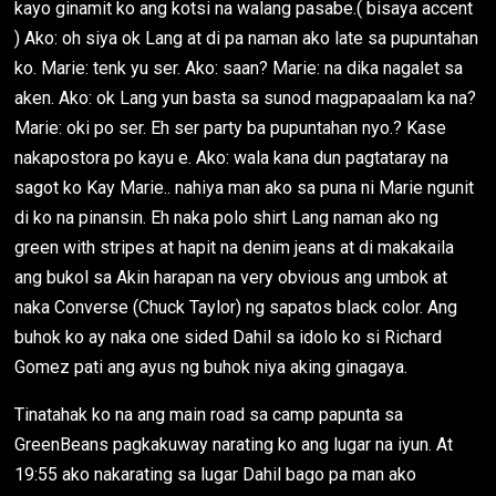
kayo ginamit ko ang kotsi na walang pasabe.( bisaya accent
) Ako: oh siya ok Lang at di pa naman ako late sa pupuntahan
ko. Marie: tenk yu ser. Ako: saan? Marie: na dika nagalet sa
aken. Ako: ok Lang yun basta sa sunod magpapaalam ka na?
Marie: oki po ser. Eh ser party ba pupuntahan nyo.? Kase
nakapostora po kayu e. Ako: wala kana dun pagtataray na
sagot ko Kay Marie.. nahiya man ako sa puna ni Marie ngunit
di ko na pinansin. Eh naka polo shirt Lang naman ako ng
green with stripes at hapit na denim jeans at di makakaila
ang bukol sa Akin harapan na very obvious ang umbok at
naka Converse (Chuck Taylor) ng sapatos black color. Ang
buhok ko ay naka one sided Dahil sa idolo ko si Richard
Gomez pati ang ayus ng buhok niya aking ginagaya.
Tinatahak ko na ang main road sa camp papunta sa
GreenBeans pagkakuway narating ko ang lugar na iyun. At
19:55 ako nakarating sa lugar Dahil bago pa man ako