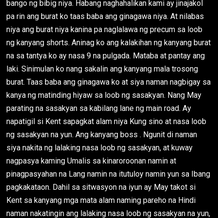
bango ng bibig niya. Habang naghahalikan kami ay jinajakol
pa rin ang burat ko taas baba ang ginagawa niya. At nilabas
niya ang burat niya kanina pa naglalawa ng precum sa loob
ng kanyang shorts. Aninag ko ang kalakihan ng kanyang burat
na sa tantya ko ay nasa 9 na pulgada. Mataba at pantay ang
laki. Sinimulan ko nang sakalin ang kanyang mala trosong
burat. Taas baba ang ginagawa ko at siya naman nagbigay sa
kanya ng matinding hiyaw sa loob ng sasakyan. Nang May
parating na sasakyan sa kabilang lane ng main road. Ay
napatigil si Kent sapagkat alam niya Kung sino at nasa loob
ng sasakyan na yun. Ang kanyang boss . Ngunit di naman
siya nakita ng lalaking nasa loob ng sasakyan, at kuway
nagpasya kaming Umalis sa kinaroroonan namin at
pinagpasyahan na Lang namin na itutuloy namin yun sa Ibang
pagkakataon. Dahil sa sitwasyon na iyun ay May takot si
Kent sa kanyang mga mata alam naming pareho na Hindi
naman nakatingin ang lalaking nasa loob ng sasakyan na yun,