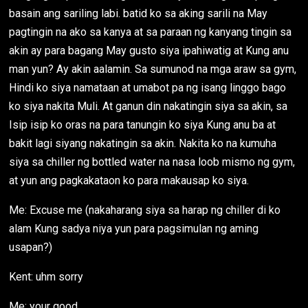
basain ang sariling labi. batid ko sa aking sarili na May
pagtingin na ako sa kanya at sa paraan ng kanyang tingin sa
akin ay para bagang May gusto siya ipahiwatig at Kung anu
man yun? Ay akin aalamin. Sa sumunod na mga araw sa gym,
Hindi ko siya namataan at umabot pa ng isang linggo bago
ko siya nakita Muli. At ganun din nakatingin siya sa akin, sa
Isip isip ko oras na para tanungin ko siya Kung anu ba at
bakit lagi siyang nakatingin sa akin. Nakita ko na kumuha
siya sa chiller ng bottled water na nasa loob mismo ng gym,
at yun ang pagkakataon ko para makausap ko siya.
Me: Excuse me (nakaharang siya sa harap ng chiller di ko
alam Kung sadya niya yun para pagsimulan ng aming
usapan?)
Kent: uhm sorry
Me: your good