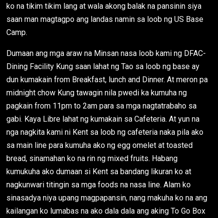
ko na tikim tikim lang at wala akong balak na pansinin siya
saan man magtagpo ang landas namin sa loob ng US Base
Camp.
Dumaan ang mga araw na Minsan nasa loob kami ng DFAC-
Dining Facility Kung saan lahat ng Tao sa loob ng base ay
dun kumakain from Breakfast, lunch and Dinner. At meron pa
midnight chow Kung tawagin nila pwedi ka kumuha ng
pagkain from 11pm to 2am para sa mga nagtatrabaho sa
gabi. Kaya Libre lahat ng kumakain sa Cafeteria. At yun na
nga nagkita kami ni Kent sa loob ng cafeteria naka pila ako
sa main line para kumuha ako ng egg omelet at toasted
bread, sinamahan ko na rin ng mixed fruits. Habang
kumukuha ako dumaan si Kent sa bandang likuran ko at
nagkunwari titingin sa mga foods na nasa line. Alam ko
sinasadya niya upang magpapansin, nang makuha ko na ang
kailangan ko lumabas na ako dala dala ang aking To Go Box