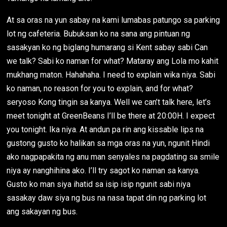
At sa oras na yun sabay na kami lumabas patungo sa parking
lot ng cafeteria. Bubuksan ko na sana ang pintuan ng
sasakyan ko ng biglang humarang si Kent sabay sabi Can
we talk? Sabi ko naman for what? Mataray ang Lola mo kahit
mukhang maton. Hahahaha. I need to explain wika niya. Sabi
ko naman, no reason for you to explain, and for what?
seryoso Kong tingin sa kanya. Well we can’t talk here, let’s
meet tonight at GreenBeans I’ll be there at 20:00H. I expect
you tonight. Ika niya. At andun pa rin ang kissable lips na
gustong gusto ko halikan sa mga oras na yun, ngunit Hindi
ako nagpapakita ng anu man senyales na pagdating sa smile
niya ay nanghihina ako. I’ll try sagot ko naman sa kanya.
Gusto ko man siya ihatid sa isip isip ngunit sabi niya
sasakay daw siya ng bus na nasa tapat din ng parking lot
ang sakayan ng bus.