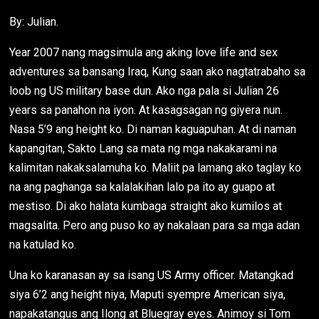
By: Julian.
Year 2007 nang magsimula ang aking love life and sex
adventures sa bansang Iraq, Kung saan ako nagtatrabaho sa
loob ng US military base dun. Ako nga pala si Julian 26
years sa panahon na iyon. At kasagsagan ng giyera nun.
Nasa 5’9 ang height ko. Di naman kaguapuhan. At di naman
kapangitan, Sakto Lang sa mata ng mga nakakarami na
kalimitan nakaksalamuha ko. Maliit pa lamang ako taglay ko
na ang paghanga sa kalalakihan lalo pa ito ay guapo at
mestiso. Di ako halata kumbaga straight ako kumilos at
magsalita. Pero ang puso ko ay nakalaan para sa mga adan
na katulad ko.
Una ko karanasan ay sa isang US Army officer. Matangkad
siya 6’2 ang height niya, Maputi syempre American siya,
napakatangus ang Ilong at Bluegray eyes. Animoy si Tom