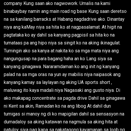
company Kung saan ako nagwowork. Umalis na kami
binabaybay namin ang main road ng base Kung saan deretso
na sa kanilang barracks at Habang nagdadrive ako. Dinantay
niya ang kaMay niya sa hita ko at nagpasalamat. At higit na
pagtataka ko ay dahil sa kanyang pagpisil sa hita ko na
tumataas pa ang hipo niya sa singit ko na aking ikinagulat.
Tumingin ako sa kanya at nakita ko sa mga mata niya ang
nangungusap na para bagang haha an ko Lang siya sa
kanyang ginagawa. Nararamdaman ko ang init ng kanyang
palad na sa mga oras na yun ay mabilis niya naipasok ang
kanyang kamay sa laylayan ng aking UA sports short ,
maluwag ito kaya madali niya Nagasaki ang gusto niya. Di
ako makapag concentrate sa pagda drive Dahil sa ginagawa
ni Kent sa akin, Ramadan ko na ang libog At dahil dun
tumigas si manoy ng di ko mapigilan dahil sa sensasyon na
dumadaloy sa aking katawan na nagmula sa aking hita at
patuloy siya pag kapa sa nakatagong kayamanan sa loob ng