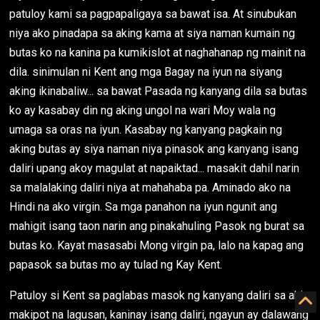
patuloy kami sa pagpapaligaya sa bawat isa. At sinubukan
niya ako pinadapa sa aking kama at siya naman kumain ng
butas ko na kanina pa kumikislot at naghahanap ng mainit na
dila. sinimulan ni Kent ang mga Bagay na iyun na siyang
aking ikinabaliw... sa bawat Pasada ng kanyang dila sa butas
ko ay kasabay din ng aking ungol na wari Moy wala ng
umaga sa oras na iyun. Kasabay ng kanyang pagkain ng
aking butas ay siya naman niya pinasok ang kanyang isang
daliri upang akoy magulat at napaiktad... masakit dahil narin
sa malalaking daliri niya at mahahaba pa. Aminado ako na
Hindi na ako virgin. Sa mga panahon na iyun ngunit ang
mahigit isang taon narin ang pinakahuling Pasok ng burat sa
butas ko. Kayat masasabi Mong virgin pa, lalo na kapag ang
papasok sa butas mo ay tulad ng Kay Kent.
Patuloy si Kent sa paglabas masok ng kanyang daliri sa akin
makipot na lagusan, kaninay isang daliri, ngayun ay dalawang