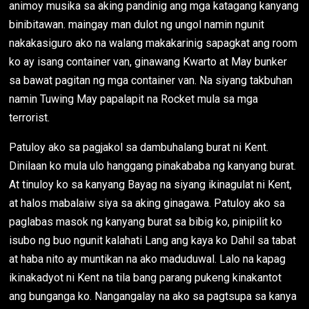
animoy musika sa aking pandinig ang mga katagang kanyang
binibitawan. maingay man dulot ng ungol namin ngunit
nakakasiguro ako na walang makakarinig sapagkat ang room
ko ay isang container van, ginawang Kwarto at May bunker
sa bawat pagitan ng mga container van. Na siyang takbuhan
namin Tuwing May papalapit na Rocket mula sa mga
terrorist.
Patuloy ako sa pagjakol sa dambuhalang burat ni Kent.
Dinilaan ko mula ulo hanggang pinakababa ng kanyang burat.
At tinuloy ko sa kanyang Bayag na siyang ikinagulat ni Kent,
at halos mabalaiw siya sa aking ginagawa. Patuloy ako sa
paglabas masok ng kanyang burat sa bibig ko, pinipilit ko
isubo ng buo ngunit kalahati Lang ang kaya ko Dahil sa tabat
at haba nito ay muntikan na ako maduduwal. Lalo na kapag
ikinakadyot ni Kent na tila bang parang pukeng kinakantot
ang bunganga ko. Nangangalay na ako sa pagtsupa sa kanya