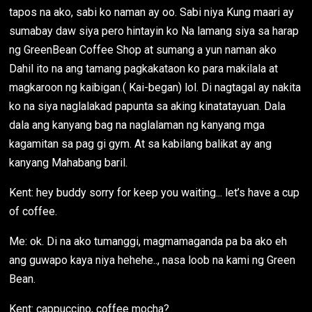
tapos na ako, sabi ko naman ay oo. Sabi niya Kung maari ay
sumabay daw siya pero hintayin ko Na lamang siya sa harap
ng GreenBean Coffee Shop at sumang a yun naman ako
Dahil ito na ang tamang pagkakataon ko para makilala at
magkaroon ng kaibigan.( Kai-began) lol. Di nagtagal ay nakita
ko na siya naglalakad papunta sa aking kinatatayuan. Dala
dala ang kanyang bag na naglalaman ng kanyang mga
kagamitan sa pag gi gym. At sa kabilang balikat ay ang
kanyang Mahabang baril.
Kent: hey buddy sorry for keep you waiting... let’s have a cup
of coffee.
Me: ok. Di na ako tumanggi, magmamaganda pa ba ako eh
ang guwapo kaya niya hehehe.., nasa loob na kami ng Green
Bean.
Kent: cappuccino, coffee mocha?