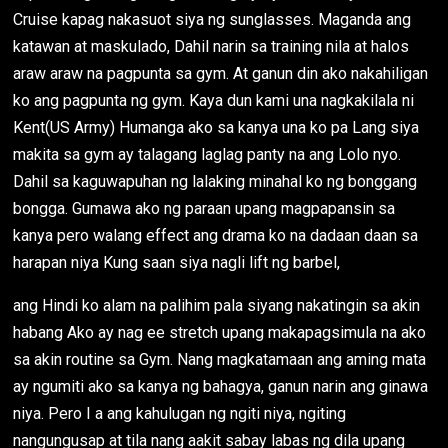
Cruise kapag nakasuot siya ng sunglasses. Maganda ang
katawan at maskulado, Dahil narin sa training nila at halos
araw araw na pagpunta sa gym. At ganun din ako nakahiligan
ko ang pagpunta ng gym. Kaya dun kami una nagkakilala ni
Kent(US Army) Humanga ako sa kanya una ko pa Lang siya
makita sa gym ay talagang laglag panty na ang Lolo nyo.
Dahil sa kaguwapuhan ng lalaking minahal ko ng bonggang
bongga. Gumawa ako ng paraan upang magpapansin sa
kanya pero walang effect ang drama ko na dadaan daan sa
harapan niya Kung saan siya nagli lift ng barbel,
ang Hindi ko alam na palihim pala siyang nakatingin sa akin
habang Ako ay nag ee stretch upang makapagsimula na ako
sa akin routine sa Gym. Nang magkatamaan ang aming mata
ay ngumiti ako sa kanya ng bahagya, ganun narin ang ginawa
niya. Pero I a ang kahulugan ng ngiti niya, ngiting
nangungusap at tila nang aakit sabay labas ng dila upang